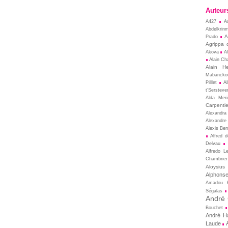
Auteur
A427
A
Abdelkrin
A
Prado
Agrippa 
Akova
A
Alain Cha
Alain He
Mabancko
Pilllet
A
t’Sersteve
Alda Meri
Carpentie
Alexandra
Alexandre
Alexis Ber
Alfred 
Delvau
Alfredo L
Chambrier
Aloysius
Alphons
Amadou 
Ségalas
André
Bouchet
André Ha
Laude