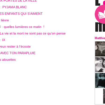
X PORTES DE LA VILLE
 :
PYJAMA BLANC
ES ENFANTS QUI S’AIMENT
 lièvre
0 :
quelles lumières ce matin !
La vie et la mort ne sont pas ce qu’on pense
Matthi
 :
IX
veux rester à l’écoute
:
AVEC TON PARAPLUIE
s alouettes