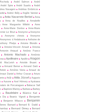
Rochedy
André Salmon
André
André Spire
André Suarès
André
drea Navagero
Andréas Embiricos
edid
Andreï Biély
Angèle Vannier
Anita Navarrete Berbel
tz
Anna
a
Anna de Noailles
Annabelle
Anne Marguerite Milleliri
Anne
s
Anne-Marie Derèse
Anne-Marie
nnie Le Brun
Anonyme
Anonyme
Anonyme chinois
Anonyme
Anonymes d Andalousie
Anthoine de
Anthony Phelps
Antoine Blondin
ol
Antoine-Vincent Arnault
Antonia
Antonin Artaud
António Franco
Antonio Machado
António
Aragon
Apollinaire
osa
Apulée
ald MacLeish
Aristide Bruant
ne
Armand Bemer
Armand Gatti
Robin
Arménio Vieira
Arnaud de
Arnaut Daniel
Arthur Cravan
Arturo
Attila József
erte
Attâr
Augusto
o
Ausone
Axel Hémery
Ayukawa
zalaïs de Porcairagues
Babacar Sall
ec
Baptiste-Marrey
Barbara
Barbey
Baudelaire
y
Béatrice Kad
Benjamin
de Dia
Beatriz Vignoli
Benjamin
Benjamin Milazzo
Benno Barnard
Bernard B. Dadié
Bernard Dimey
Chambaz
Bernard