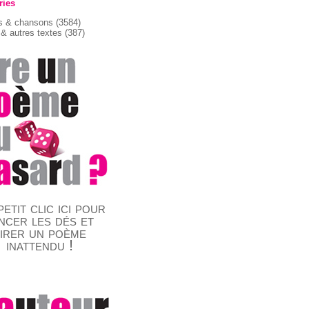
ries
 & chansons
(3584)
& autres textes
(387)
etit clic ici pour
ncer les dés et
tirer un poème
inattendu !