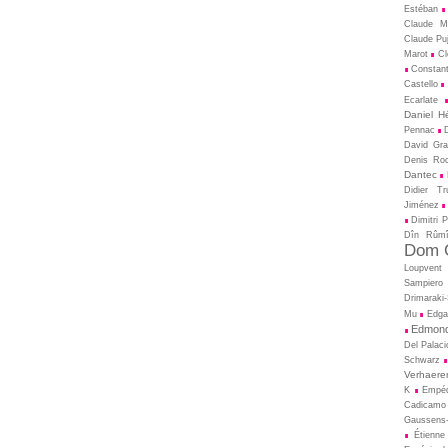
Estéban
Claude M
Claude Pu
Marot
Cl
Constant
Castello
Ecarlate
Daniel H
Pennac
David Gral
Denis Ro
Dantec
Didier T
Jiménez
Dimitri 
Dîn Rûm
Dom C
Loupvent
Sampiero
Drimaraki
Mu
Edga
Edmond
Del Palaci
Schwarz
Verhaere
K
Empé
Cadicamo
Gaussens-
Étienne