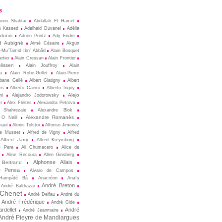
s
aron Shabtai
Abdallah El Hamel
m Kassed
Adelheid Duvanel
Adélia
donis
Adrien Printz
Ady Endre
d Aubigné
Aimé Césaire
Akgün
l-Mu’Tamid Ibn’ Abbâd
Alain Bosquet
rtier
Alain Cressan
Alain Frontier
lissen
Alain Jouffroy
Alain
u
Alain Robe-Grillet
Alain-Pierre
lbane Gellé
Albert Glatigny
Albert
ns
Alberto Caeiro
Alberto Irigoy
Alejo
ni
Alejandro Jodorowsky
r
Alex Fleites
Alexandra Petrova
 Shahrezaie
Alexandre Blok
Alexandre Romanès
 O Neill
naut
Alexis Tolstoï
Alfonso Jimenez
de Musset
Alfred de Vigny
Alfred
Alfred Jarry
Alfred Kreymborg
e Pera
Ali Chumacero
Alice de
Aline Recoura
Allen Ginsberg
Alphonse Allais
 Bertrand
e Pensa
Alvaro de Campos
Hampâté Bâ
Anacréon
Anaïs
André Breton
André Balthazar
 Chenet
André Delfau
André du
André Frédérique
André Gide
rdellet
André
André Jeanmaire
André Pieyre de Mandiargues