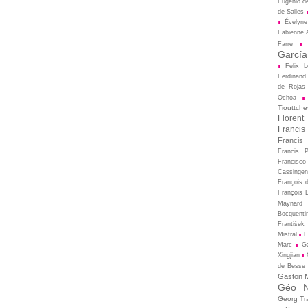
Eugénio d
de Salles
Évelyne
Fabienne A
Farre
García
Felix L
Ferdinand
de Rojas
Ochoa
Tiouttche
Florent
Francis
Francis
Francis 
Francisco
Cassingen
François 
François D
Maynard
Bocquenti
František 
Mistral
F
Marc
Ga
Xingjian
de Besse
Gaston M
Géo N
Georg Tr