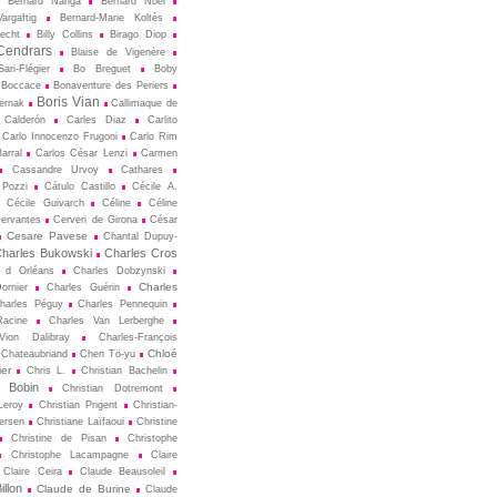
Bernard Nanga
Bernard Noël
argaftig
Bernard-Marie Koltès
echt
Billy Collins
Birago Diop
Cendrars
Blaise de Vigenère
ari-Flégier
Bo Breguet
Boby
Boccace
Bonaventure des Periers
Boris Vian
ternak
Callimaque de
Cal­derón
Carles Diaz
Carlito
Carlo Innocenzo Frugoni
Carlo Rim
arral
Carlos César Lenzi
Carmen
Cassandre Urvoy
Cathares
 Pozzi
Cátulo Castillo
Cécile A.
Cécile Guivarch
Céline
Céline
ervantes
Cerveri de Girona
César
Cesare Pavese
Chantal Dupuy-
harles Bukowski
Charles Cros
s d Orléans
Charles Dobzynski
Charles
ornier
Charles Guérin
harles Péguy
Charles Pennequin
Racine
Charles Van Lerberghe
Vion Dalibray
Charles-François
Chloé
Chateaubriand
Chen Tö-yu
er
Chris L.
Christian Bachelin
n Bobin
Christian Dotremont
Leroy
Christian Prigent
Christian-
ersen
Christiane Laïfaoui
Christine
Christine de Pisan
Christophe
Christophe Lacampagne
Claire
Claire Ceira
Claude Beausoleil
llon
Claude de Burine
Claude