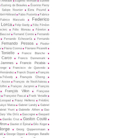
e Andrade
Eugenio Montale
Eusèbe
Eustorg de Beaulieu
Évariste Parny
Ezra Pound
 Salope Nourtier
bril-Hébrard
Fabio Pusterla
Fabrice
Federico
Fabrice Marzuolo
 Lorca
Felip Gardy
Félix Fénéon
eclerc
Félix Moreau
Fénelon
 Bascoul
Fernand Comte
Fernando
Fernando Echevarría
Fernando
Fernando Pessoa
Fiodor
v
Flavia Cosma
Flaviano Pisanelli
 Toniello
Francis Blanche
 Carco
Francis Dannemark
 Jammes
Francis Picabia
Ponge
Francisco de Quevedo
 Hernández
Franck Doyen
François
François Cheng
a-Trévedy
d Assise
François de Neufchateau
olfini
François Jacqmin
François
François Villon
Françoise
n
Françoise Pascal
Frank Venaille
Franz Hellens
Listopad
Frédéric
ukyo Matoa
Gabriel Landry
Gabriel
briel Yturri
Gabrielle Althen
Gao
Gary Vila Ortíz
Gascogne
Gaspard
Gaston Couté
Gastão Cruz
iron
Gautier d Épinal
Géo Koger
orge
Georg Quppersimaan
akl
George Oppen
Georges Bataille