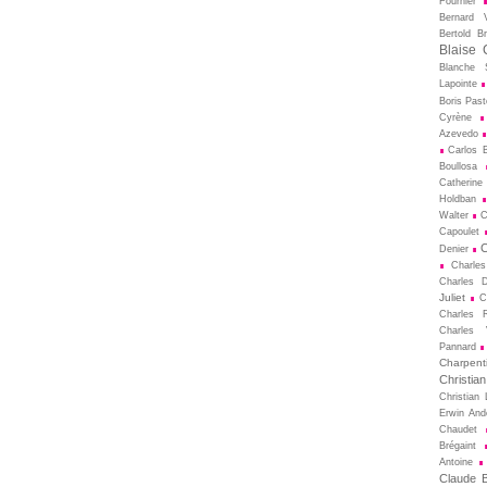
Fournier
Bernard V
Bertold Br
Blaise 
Blanche S
Lapointe
Boris Pas
Cyrène
Azevedo
Carlos B
Boullosa
Catherine
Holdban
Walter
C
Capoulet
C
Denier
Charle
Charles D
Juliet
C
Charles 
Charles 
Pannard
Charpenti
Christia
Christian 
Erwin And
Chaudet
Brégaint
Antoine
Claude Bi