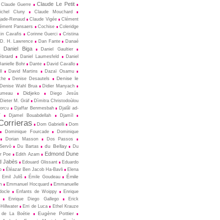
Claude Le Petit
Claude Guerre
ichel Cluny
Claude Mouchard
jade-Renaud
Claude Vigée
Clément
ément Pansaers
Cochise
Coleridge
in Cavafis
Corinne Guerci
Cristina
D. H. Lawrence
Dan Fante
Danaé
Daniel Biga
Daniel Gaultier
ébrard
Daniel Laumesfeld
Daniel
Danielle Bohr
Dante
David Cavallo
l
David Martins
Dazaï Osamu
Denise le
che
Denise Desautels
Denise Wahl Brua
Didier Manyach
Didjeko
rumeau
Diego Jesús
Dieter M. Gräf
Dìmitra Christodoùlou
Porcu
Djaffar Benmesbah
Djalâl ad-
î
Djamel Bouabdellah
Djamīl
orrieras
Dom Gabrielli
Dom
Dominique Fourcade
Dominique
Dorian Masson
Dos Passos
du Bellay
-Servò
Du Bartas
Du
Edmond Dune
r Poe
Edith Azam
 Jabès
Edouard Glissant
Eduardo
o
Éléazar Ben Jacob Ha-Bavli
Elena
Émile
Emil Juliš
Émile Goudeau
n
Emmanuel Hocquard
Emmanuelle
docle
Enfants de Woippy
Enrique
Enrique Diego Gallego
Erick
Hillwater
Erri de Luca
Ethel Krauze
Eugène Pottier
 de La Boétie