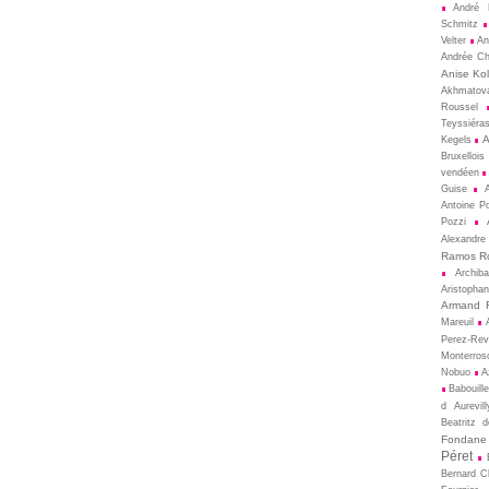
André 
Schmitz
Velter
An
Andrée Ch
Anise Kol
Akhmatov
Roussel
Teyssiéra
A
Kegels
Bruxellois
vendéen
Guise
Antoine P
Pozzi
Alexandre
Ramos R
Archib
Aristopha
Armand 
Mareuil
Perez-Rev
Monterros
Nobuo
A
Babouill
d Aurevill
Beatritz 
Fondane
Péret
Bernard 