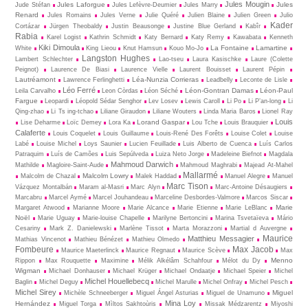
Jules Mougin
Jules Laforgue
Jules
Jude Stéfan
Jules Lefèvre-Deumier
Jules Marry
Renard
Jules Romains
Jules Verne
Julie Quéré
Julien Blaine
Julien Green
Julio
Kader
Cortázar
Jürgen Theobaldy
Justin Beausonge
Justine Blue Gerland
Kabîr
Rabia
Karel Logist
Kathrin Schmidt
Katy Bernard
Katy Remy
Kawabata
Kenneth
Kiki Dimoula
La Fontaine
Lamartine
White
King Lieou
Knut Hamsun
Kouo Mo-Jo
Langston Hughes
Lambert Schlechter
Lao-tseu
Laura Kasischke
Laure (Colette
Peignot)
Laurence De Biasi
Laurence Vielle
Laurent Bouisset
Laurent Pépin
Lautréamont
Léa-Nunzia Corrieras
Lawrence Ferlinghetti
Leadbelly
Leconte de Lisle
Léo Ferré
Léon-Gontran Damas
Léon-Paul
Leila Carvalho
Leon Còrdas
Léon Séché
Fargue
Leopardi
Léopold Sédar Senghor
Lev Losev
Lewis Caroll
Li Po
Li P’an-long
Li
Qing-zhao
Li Ts ing-tchao
Liliane Giraudon
Liliane Wouters
Linda Maria Baros
Lionel Ray
Louis
Lorand Gaspar
Lise Deharme
Loïc Demey
Lora Ka
Lou Tche
Louis Brauquier
Calaferte
Louis Coquelet
Louis Guillaume
Louis-René Des Forêts
Louise Colet
Louise
Labé
Louise Michel
Loys Saunier
Lucien Feuillade
Luis Alberto de Cuenca
Luís Carlos
Patraquim
Luís de Camões
Luis Sepúlveda
Luiza Neto Jorge
Madeleine Biefnot
Magdala
Mahmoud Darwich
Mathilde
Magloire-Saint-Aude
Mahmoud Maghrabi
Majead At-Mahel
Mallarmé
Malcolm Lowry
Malcolm de Chazal
Malek Haddad
Manuel Alegre
Manuel
Marc Tison
Vázquez Montalbán
Maram al-Masri
Marc Alyn
Marc-Antoine Désaugiers
Marcabru
Marcel Aymé
Marcel Jouhandeau
Marceline Desbordes-Valmore
Marcos Siscar
Marie
Margaret Atwood
Marianne Moore
Marie Alcance
Marie Etienne
Marie LeBlanc
Noël
Marie Uguay
Marie-louise Chapelle
Marilyne Bertoncini
Marina Tsvetaïeva
Mário
Cesariny
Mark Z. Danielewski
Marlène Tissot
Marta Morazzoni
Martial d Auvergne
Maurice
Matthieu Messagier
Mathias Vincenot
Mathieu Bénézet
Mathieu Olmedo
Fombeure
Max Jacob
Maurice Maeterlinck
Maurice Regnaut
Maurice Scève
Max
Menno
Rippon
Max Rouquette
Maximine
Mélik Alkélâm Schahfour
Mélot du Dy
Wigman
Michael Donhauser
Michael Krüger
Michael Ondaatje
Michael Speier
Michel
Michel Houellebecq
Baglin
Michel Deguy
Michel Marulle
Michel Onfray
Michel Pesch
Michel Sirey
Miguel
Michèle Schneeberger
Miguel Ángel Asturias
Miguel de Unamuno
Mina Loy
Hernández
Miguel Torga
Mìltos Sakhtoùris
Missak Médzarentz
Miyoshi