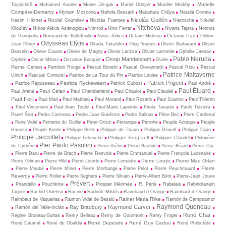
Murielle
Toyoichirô
Mohamed Aouine
Moine Jin-gak
Muriel Odoyer
Murièle Modély
Compère-Demarcy
Myriam Moscona
Nahida Bessadi
Nakahara Chûya
Natalia Correia
Nicolás Guillén
Nazim Hikmet
Nicolaï Goumilev
Nicolás Fuentes
Nietz­sche
Nikolaï
Nitcheva
Kliouïev
Níkos Alèxis Aslànoglou
Nimrod
Nino Ferrer
Nivaria Tejera
Nonnos
Octavio Paz
de Panopolis
Normand de Bellefeuille
Nuno Júdice
Octave Mirbeau
Odilon-
Odyssèas Elỳtis
Jean Périer
Okada Takahiko
Oleg Youriev
Olivier Barbarant
Olivier
Basselin
Olivier Cousin
Olivier de Magny
Olivier Larizza
Olivier Larronde
Ophélie Jaësan
Pablo Neruda
Ossip Mandelstam
Orphée
Oscar Milosz
Oscarine Bosquet
Ovide
Parme Ceriset
Partition Rouge
Pascal Bonetti
Pascal Giovannetti
Pascal Riou
Pascal
Patrice Maltaverne
Ulrich
Pascual Contursi
Patrice de La Tour du Pin
Patrice Louise
Patrick Prigent
Patricia Ryckewaert
Patrice Repusseau
Patrick Dubost
Paul André
Paul Éluard
Paul Celan
Paul Arène
Paul Chamberland
Paul Chaulot
Paul Claudel
Paul Fort
Paul Mari
Paul Mathieu
Paul Morand
Paul Rosario
Paul Scarron
Paul Thierrin
Paul Vincensini
Paul-Jean Toulet
Paul-Marie Lapointe
Paula Tavares
Paulo Teixeira
Pavel Šrut
Pedro Carmona
Pedro Juan Gutiérrez
Pedro Salinas
Pèire Bec
Peire Cardenal
Peire Vidal
Pernette du Guillet
Peter Grizzi
Pétrarque
Pétrone
Peuple Aztèque
Peuple
Haussa
Peuple Kurde
Philippe Beck
Philippe de Thaun
Philippe Dewolf
Philippe Djian
Philippe Jaccottet
Philippe Soupault
Philippe Lekeuche
Philippre Claudel
Philoxène
Pier Paolo Pasolini
de Cythère
Pierre Arétin
Pierre Bastide
Pierre Béarn
Pierre Dac
Pierre Daru
Pierre de Brach
Pierre Desvois
Pierre Emmanuel
Pierre François Lacenaire
Pierre Louÿs
Pierre Mac Orlan
Pierre Gilman
Pierre Hild
Pierre Jourde
Pierre Lemaitre
Pierre
Pierre Maubé
Pierre Minet
Pierre Morhange
Pierre Pelot
Pierre Peuchmaurd
Reverdy
Pierre Roller
Pierre Seghers
Pierre Silvain
Pierre-Albert Birot
Pierre-Jean Jouve
Prévert
Pirandello
Pouchkine
Prosper Mérimée
R. Périé
Rabelais
Rabindranath
Tagore
Rachid Oulebsir
Racine
Radnóti Miklós
Raimbaud d Orange
Raimbaut d Orange
Rainer Maria Rilke
Raimbaut de Vaqueiras
Raimon Vidal de Besalú
Ramón de Campoamor
Raymond Queneau
Raymond Carver
Ray Bradbury
Ramón del Valle-Inclán
René Char
Régine Bruneau-Suhas
Remy Belleau
Remy de Gourmont
Remy Froger
René Depestre
René Guy Cadou
René Daumal
René de Obaldia
René Philoctète