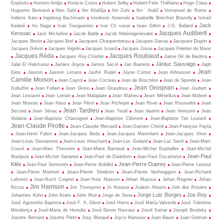
Expósito
Homero Aridjis
Horácio Costa
Hubert Selby
Hubert-Felix Thiéfaine
Hugo Claus
Huguette Bertrand
Ibbn Sahl
Ibn Khafâja
Ibn Zuhr
Ibn ‘ Arabî
Immanuel de Rome
Isabelle Brechet Brandy
Indiens Kato
Ingeborg Bachmann
Innokenti Annenski
Ismaïl
Jack
Kadaré
Ito Naga
Ivan Tourgueniev
Ivar Ch vavar
Iwan Gilkin
J.G. Ballard
Jacques Audiberti
Kerouac
Jack Micheline
Jacob Balde
Jacob Nibénegenesabe
Jacques Charpentreau
Jacques Dupin
Jacques Bertin
Jacques Brel
Jacques Darras
Jacques Grévin
Jacques Higelin
Jacques Izoard
Jacques Josse
Jacques Peletier du Mans
Jacques Réda
Jacques Roubaud
Jacques Rey-Charlier
Jaime Gil de Biedma
Jànluc Sauvaigo
James Joyce
Jalal El Hakmaoui
James Sacré
Jan Baetens
Japh
Jean
Eiios
Jasmin
Jasmin Limans
Jaufré Rudel
Jayne Cortez
Jean Arbousset
Camille Moison
Jean Cayrol
Jean Cocteau
Jean de Boschère
Jean de Sponde
Jean
Jean Grosjean
Dubuffet
Jean Follain
Jean Giono
Jean Giraudoux
Jean Joubert
Jean Métellus
Jean Lestavel
Jean Lorrain
Jean Malaplate
Jean Malrieu
Jean Molinet
Jean Moreas
Jean Nass
Jean Pérol
Jean Richepin
Jean Rivet
Jean Rousselot
Jean
Jean Tardieu
Second
Jean Sénac
Jean Teulé
Jean Vautrin
Jean Venturini
Jean
Vodaine
Jean-Baptiste Chassignet
Jean-Baptiste Clément
Jean-Baptiste Tati Loutard
Jean-Claude Pirotte
Jean-Claude Renard
Jean-Damien Chéné
Jean-François Payfa
Jean-Henri Fabre
Jean-Jacques Bedu
Jean-Jacques Marimbert
Jean-Jacques Viton
Jean-Louis Giovannoni
Jean-Louis Houchard
Jean-Luc Godard
Jean-Luc Sarré
Jean-Marc
Couvé
Jean-Marc Thevenin
Jean-Marie Barnaud
Jean-Michel Espitallier
Jean-Michel
Jean-Paul
Maulpoix
Jean-Michel Sananes
Jean-Paul de Dadelsen
Jean-Paul Ducarteron
Klée
Jean-Pierre Duprey
Jean-Paul Sermonte
Jean-Pierre Bobillot
Jean-Pierre Lesieur
Jean-Pierre Siméon
Jean-Pierre Verheggen
Jean-Pierre Martinet
Jean-Richard
Laforest
Jean-Roch Coignet
Jean-Yves Masson
Jehan Mayoux
Jehan Regnier
Jehan
Jim Harrison
Rictus
Jim Thompson
Jo Nousse
Joakim Afoutni
Joël des Rosiers
Jorge Luis Borges
Jos Roy
Johannes Kühn
John Keats
John Muir
Jorge de Sena
José Agostinho Baptista
José F. A. Oliver
José Hierro
José María Valverde
José Tolentino
Mendonça
José-Maria de Heredia
José-Simon Narvaez
Josef Kainar
Joseph Brodsky
Josette Bernard
Josette Pietri
Josy Blutaud
Joyce Mansour
Juan Bauer
Juan Gelman