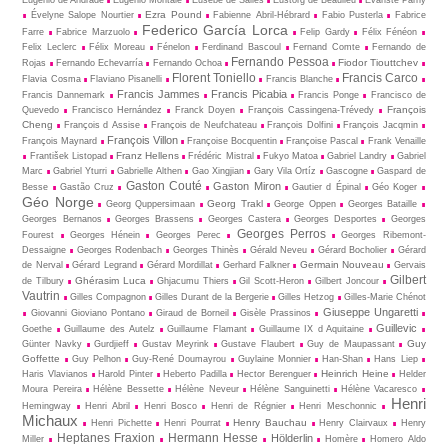
Ezra Pound
Évelyne Salope Nourtier
Fabienne Abril-Hébrard
Fabio Pusterla
Fabrice
Federico García Lorca
Farre
Fabrice Marzuolo
Felip Gardy
Félix Fénéon
Felix Leclerc
Félix Moreau
Fénelon
Ferdinand Bascoul
Fernand Comte
Fernando de
Fernando Pessoa
Fiodor Tiouttchev
Rojas
Fernando Echevarría
Fernando Ochoa
Florent Toniello
Francis Carco
Flavia Cosma
Flaviano Pisanelli
Francis Blanche
Francis Jammes
Francis Picabia
Francis Dannemark
Francis Ponge
Francisco de
François
Quevedo
Francisco Hernández
Franck Doyen
François Cassingena-Trévedy
Cheng
François d Assise
François de Neufchateau
François Dolfini
François Jacqmin
François Villon
François Maynard
Françoise Bocquentin
Françoise Pascal
Frank Venaille
Franz Hellens
František Listopad
Frédéric Mistral
Fukyo Matoa
Gabriel Landry
Gabriel
Marc
Gabriel Yturri
Gabrielle Althen
Gao Xingjian
Gary Vila Ortíz
Gascogne
Gaspard de
Gaston Couté
Gaston Miron
Besse
Gastão Cruz
Gautier d Épinal
Géo Koger
Géo Norge
Georg Trakl
Georg Quppersimaan
George Oppen
Georges Bataille
Georges Bernanos
Georges Brassens
Georges Castera
Georges Desportes
Georges
Georges Perros
Fourest
Georges Hénein
Georges Perec
Georges Ribemont-
Dessaigne
Georges Rodenbach
Georges Thinès
Gérald Neveu
Gérard Bocholier
Gérard
Germain Nouveau
de Nerval
Gérard Legrand
Gérard Mordillat
Gerhard Falkner
Gervais
Gilbert
Ghérasim Luca
de Tilbury
Ghjacumu Thiers
Gil Scott-Heron
Gilbert Joncour
Vautrin
Gilles Compagnon
Gilles Durant de la Bergerie
Gilles Hetzog
Gilles-Marie Chénot
Giuseppe Ungaretti
Giovanni Gioviano Pontano
Giraud de Borneil
Gisèle Prassinos
Guillevic
Goethe
Guillaume des Autelz
Guillaume Flamant
Guillaume IX d Aquitaine
Guy
Günter Navky
Gurdjieff
Gustav Meyrink
Gustave Flaubert
Guy de Maupassant
Goffette
Guy Pelhon
Guy-René Dou­may­rou
Guylaine Monnier
Han-Shan
Hans Liep
Heinrich Heine
Haris Vlavianos
Harold Pinter
Heberto Padilla
Hector Berenguer
Helder
Moura Pereira
Hélène Bessette
Hélène Neveur
Hélène Sanguinetti
Hélène Vacaresco
Henri
Hemingway
Henri Abril
Henri Bosco
Henri de Régnier
Henri Meschonnic
Michaux
Henry Bauchau
Henri Pichette
Henri Pourrat
Henry Clairvaux
Henry
Heptanes Fraxion
Hermann Hesse
Hölderlin
Miller
Homère
Homero Aldo