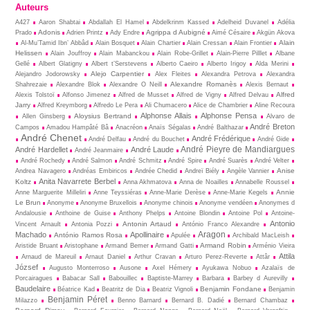
Auteurs
A427
Aaron Shabtai
Abdallah El Hamel
Abdelkrinm Kassed
Adelheid Duvanel
Adélia
Adonis
Agrippa d Aubigné
Prado
Adrien Printz
Ady Endre
Aimé Césaire
Akgün Akova
Alain
Al-Mu’Tamid Ibn’ Abbâd
Alain Bosquet
Alain Chartier
Alain Cressan
Alain Frontier
Helissen
Alain Jouffroy
Alain Mabanckou
Alain Robe-Grillet
Alain-Pierre Pilllet
Albane
Gellé
Albert Glatigny
Albert t’Serstevens
Alberto Caeiro
Alberto Irigoy
Alda Merini
Alejo Carpentier
Alejandro Jodorowsky
Alex Fleites
Alexandra Petrova
Alexandra
Alexandre Romanès
Shahrezaie
Alexandre Blok
Alexandre O Neill
Alexis Bernaut
Alfred
Alexis Tolstoï
Alfonso Jimenez
Alfred de Musset
Alfred de Vigny
Alfred Delvau
Jarry
Alfred Kreymborg
Alfredo Le Pera
Ali Chumacero
Alice de Chambrier
Aline Recoura
Alphonse Allais
Alphonse Pensa
Aloysius Bertrand
Allen Ginsberg
Alvaro de
André Breton
Campos
Amadou Hampâté Bâ
Anacréon
Anaïs Ségalas
André Balthazar
André Chenet
André Frédérique
André Delfau
André du Bouchet
André Gide
André Pieyre de Mandiargues
André Hardellet
André Laude
André Jeanmaire
André Rochedy
André Salmon
André Schmitz
André Spire
André Suarès
André Velter
Anise
Andrea Navagero
Andréas Embiricos
Andrée Chedid
Andreï Biély
Angèle Vannier
Anita Navarrete Berbel
Koltz
Anna Akhmatova
Anna de Noailles
Annabelle Roussel
Annie
Anne Marguerite Milleliri
Anne Teyssiéras
Anne-Marie Derèse
Anne-Marie Kegels
Le Brun
Anonyme
Anonyme Bruxellois
Anonyme chinois
Anonyme vendéen
Anonymes d
Andalousie
Anthoine de Guise
Anthony Phelps
Antoine Blondin
Antoine Pol
Antoine-
Antonio
Antonin Artaud
Vincent Arnault
Antonia Pozzi
António Franco Alexandre
Aragon
Machado
Apollinaire
António Ramos Rosa
Apulée
Archibald MacLeish
Armand Robin
Aristide Bruant
Aristophane
Armand Bemer
Armand Gatti
Arménio Vieira
Attila
Arnaud de Mareuil
Arnaut Daniel
Arthur Cravan
Arturo Perez-Reverte
Attâr
József
Augusto Monterroso
Ausone
Axel Hémery
Ayukawa Nobuo
Azalaïs de
Porcairagues
Babacar Sall
Babouillec
Baptiste-Marrey
Barbara
Barbey d Aurevilly
Baudelaire
Benjamin Fondane
Béatrice Kad
Beatritz de Dia
Beatriz Vignoli
Benjamin
Benjamin Péret
Milazzo
Benno Barnard
Bernard B. Dadié
Bernard Chambaz