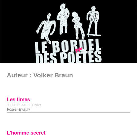
Auteur : Volker Braun
Les limes
JEUDI 22 JUILLET 2021
Volker Braun
L'homme secret