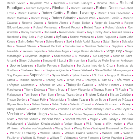
Richard
Renée Vivien
Reynaldo Yso
Rezvani
Ricardo Paseyro
Ricardo Reis
Brautigan
Rimbaud
Robert Desnos
Richard Desjardin
Robert Brasillach
Robert
Robert Laverny
Robert Goffin
Frost
Robert Garnier
Robert Louis Stevenson
Robert Sabatier
Robert Marteau
Robert Pirsig
Robert Weis
Roberto Bolaño
Roberto
Roger
Calasso
Roberto Juarroz
Rodolfo Alonso
Roger Bodart
Roger de Beauvoir
Gilbert-Lecomte
Roland Morisseau
Roland Pécout
Roland Topor
Roland Valade
Ron
Ronsard
Winckler
Ronny Someck
Rosemonde Gérard
Roy Chicky Arad
Russell Banks
Ryôkan
Rutebeuf
Ruy Belo
Ruy Cinatti
Sabine Venaruzzo
Saint Augustin
Saint-John
Saint-John Perse
Kauss
Sainte-Beuve
Saki
Salah Abdel Sabour
Salah Stétié
Salvador
Dali
Samaël Steiner
Samuel Beckett
San-Antonio
Sandrine Willems
Sapphire
Sara
Serge Pey
Teasdale
Savinien Lapointe
Sébastien Auger
Serge Basso de March
Sergio
Mondragón
Seyhmus Dagtekin
Shakespeare
Si Mohand
Sie Ling-yun
Sieur de Saint-
Amand
Simon Johannin
Simonu di li Lecci
Sin yen-nien
Sophia de Mello Breyner Andresen
Sophie Loizeau
Sophie Perrone
Sophocle
Sor Juana Inés de la Cruz
Stanislas de
Stefano Benni
Steve Webert
Bouffers
Stéphanie Quérité
Stève-Wilifrid Mounguengui
Supervielle
Sylvia Plath
Stig Dagerman
Sylvie Kandé
T.S. Eliot
Tanguy R. Bitariho
Tarafa
Taslima Nasreen
Tchang Sien
Tchao Pao
Tchicaya U Tam’Si
Théo Varlet
Théophile Gautier
Théophile Coinchelin
Théophile de Viau
Thérèse Plantier
Thibault
Marthouret
Thierry Debroux
Thierry Metz
Thierry Missonier
Thomas Mann
Ti Flash
Tia
Tristan Cabral
Malagouen
Tom Buron
Tom Sam
Tomas Tranströmer
Tristan Corbière
Tristan Tzara
Tristan Derème
Tristan Felix
Tristan Mat
Ts ao Ts ao
Turold de Préaux
Valérie Rouzeau
Valéry
Ulysse Rouchon
Vahan Terian
Vahé Godel
Valentin Conrart
Varlam Chalamov
Valery Larbaud
Venance Fortunat
Vénus Khoury-Ghata
Vera Feyder
Verlaine
Victor Hugo
Victor Sandoval
Victor Segalen
Vidêvdât
Villiers de L Isle
Vincent Wahl
Vladimir
Adam
Vincent Voiture
Vincent Watelet
Virgile
Vital Lahaye
Maïakovski
Walt
Vladislav Khodassévitch
Volker Braun
W.B. Yeats
W.H. Auden
Whitman
Walter von Vogelweide
Wang Jiaxin
Wang Ts’an
Watriquet Brassenel de Couvin
Werner Lambersy
William Carlos Williams
William Cliff
William
Wilhelm Müller
Faulkner
William S. Merwin
William T. Vollmann
Xavier Forneret
Xavier Frandon
Xavier