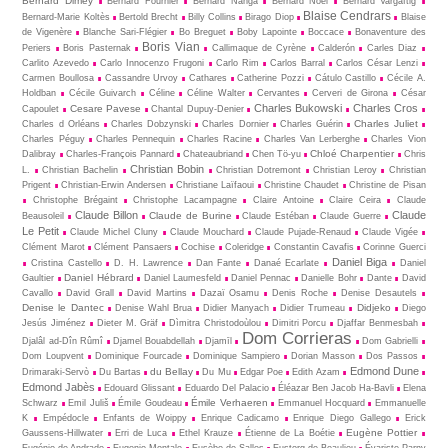
Bernard Dimey
Bernard Fournier
Bernard Nanga
Bernard Noël
Bernard Vargaftig
Blaise Cendrars
Bernard-Marie Koltès
Bertold Brecht
Billy Collins
Birago Diop
Blaise
de Vigenère
Blanche Sari-Flégier
Bo Breguet
Boby Lapointe
Boccace
Bonaventure des
Boris Vian
Periers
Boris Pasternak
Callimaque de Cyrène
Cal­derón
Carles Diaz
Carlito Azevedo
Carlo Innocenzo Frugoni
Carlo Rim
Carlos Barral
Carlos César Lenzi
Carmen Boullosa
Cassandre Urvoy
Cathares
Catherine Pozzi
Cátulo Castillo
Cécile A.
Holdban
Cécile Guivarch
Céline
Céline Walter
Cervantes
Cerveri de Girona
César
Charles Bukowski
Charles Cros
Cesare Pavese
Capoulet
Chantal Dupuy-Denier
Charles Juliet
Charles d Orléans
Charles Dobzynski
Charles Dornier
Charles Guérin
Charles Péguy
Charles Pennequin
Charles Racine
Charles Van Lerberghe
Charles Vion
Chloé Charpentier
Dalibray
Charles-François Pannard
Chateaubriand
Chen Tö-yu
Chris
Christian Bobin
L.
Christian Bachelin
Christian Dotremont
Christian Leroy
Christian
Prigent
Christian-Erwin Andersen
Christiane Laïfaoui
Christine Chaudet
Christine de Pisan
Christophe Brégaint
Christophe Lacampagne
Claire Antoine
Claire Ceira
Claude
Claude Billon
Claude
Claude de Burine
Beausoleil
Claude Estéban
Claude Guerre
Le Petit
Claude Michel Cluny
Claude Mouchard
Claude Pujade-Renaud
Claude Vigée
Clément Marot
Clément Pansaers
Cochise
Coleridge
Constantin Cavafis
Corinne Guerci
Daniel Biga
Cristina Castello
D. H. Lawrence
Dan Fante
Danaé Ecarlate
Daniel
Daniel Hébrard
Gaultier
Daniel Laumesfeld
Daniel Pennac
Danielle Bohr
Dante
David
Cavallo
David Grall
David Martins
Dazaï Osamu
Denis Roche
Denise Desautels
Denise le Dantec
Didjeko
Denise Wahl Brua
Didier Manyach
Didier Trumeau
Diego
Jesús Jiménez
Dieter M. Gräf
Dìmitra Christodoùlou
Dimitri Porcu
Djaffar Benmesbah
Dom Corrieras
Djalâl ad-Dîn Rûmî
Djamel Bouabdellah
Djamīl
Dom Gabrielli
Dom Loupvent
Dominique Fourcade
Dominique Sampiero
Dorian Masson
Dos Passos
Edmond Dune
du Bellay
Drimaraki-Servò
Du Bartas
Du Mu
Edgar Poe
Edith Azam
Edmond Jabès
Edouard Glissant
Eduardo Del Palacio
Éléazar Ben Jacob Ha-Bavli
Elena
Émile Verhaeren
Schwarz
Emil Juliš
Émile Goudeau
Emmanuel Hocquard
Emmanuelle
K
Empédocle
Enfants de Woippy
Enrique Cadicamo
Enrique Diego Gallego
Erick
Eugène Pottier
Gaussens-Hillwater
Erri de Luca
Ethel Krauze
Étienne de La Boétie
Eugénio de Andrade
Eugenio Montale
Eusèbe de Salles
Eustorg de Beaulieu
Évariste Parny