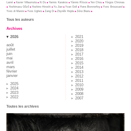
Lainé
Xavier Villaurrutia
Xi Du
Yannis Karakos
Yànnis Rìtsos
Yen Chou
Yòrgos Chronas
Yves Bonnefoy
Yoshimasu Gôzô
Yoshino Hiroshi
Yu Jian
Yvan Goll
Yves Broussard
Yves di Manno
Yves Ughes
Zang Di
Zbynĕk Hejda
Zéno Bianu
Tous les auteurs
Archives
2026
2021
2020
août
2019
juillet
2018
juin
2017
mai
2016
avril
2015
mars
2014
février
2013
janvier
2012
2011
2025
2010
2024
2009
2023
2008
2022
2007
Toutes les archives