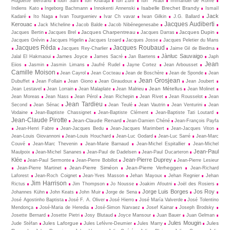
Huguette Bertrand
Ibbn Sahl
Ibn Khafâja
Ibn Zuhr
Ibn ‘ Arabî
Immanuel de Rome
Isabelle Brechet Brandy
Indiens Kato
Ingeborg Bachmann
Innokenti Annenski
Ismaïl
Jack
Kadaré
Ito Naga
Ivan Tourgueniev
Ivar Ch vavar
Iwan Gilkin
J.G. Ballard
Jacques Audiberti
Kerouac
Jack Micheline
Jacob Balde
Jacob Nibénegenesabe
Jacques Charpentreau
Jacques Dupin
Jacques Bertin
Jacques Brel
Jacques Darras
Jacques Grévin
Jacques Higelin
Jacques Izoard
Jacques Josse
Jacques Peletier du Mans
Jacques Réda
Jacques Roubaud
Jacques Rey-Charlier
Jaime Gil de Biedma
Jànluc Sauvaigo
James Joyce
Jalal El Hakmaoui
James Sacré
Jan Baetens
Japh
Jean
Eiios
Jasmin
Jasmin Limans
Jaufré Rudel
Jayne Cortez
Jean Arbousset
Camille Moison
Jean Cayrol
Jean Cocteau
Jean de Boschère
Jean de Sponde
Jean
Jean Grosjean
Dubuffet
Jean Follain
Jean Giono
Jean Giraudoux
Jean Joubert
Jean Métellus
Jean Lestavel
Jean Lorrain
Jean Malaplate
Jean Malrieu
Jean Molinet
Jean Moreas
Jean Nass
Jean Pérol
Jean Richepin
Jean Rivet
Jean Rousselot
Jean
Jean Tardieu
Second
Jean Sénac
Jean Teulé
Jean Vautrin
Jean Venturini
Jean
Vodaine
Jean-Baptiste Chassignet
Jean-Baptiste Clément
Jean-Baptiste Tati Loutard
Jean-Claude Pirotte
Jean-Claude Renard
Jean-Damien Chéné
Jean-François Payfa
Jean-Henri Fabre
Jean-Jacques Bedu
Jean-Jacques Marimbert
Jean-Jacques Viton
Jean-Louis Giovannoni
Jean-Louis Houchard
Jean-Luc Godard
Jean-Luc Sarré
Jean-Marc
Couvé
Jean-Marc Thevenin
Jean-Marie Barnaud
Jean-Michel Espitallier
Jean-Michel
Jean-Paul
Maulpoix
Jean-Michel Sananes
Jean-Paul de Dadelsen
Jean-Paul Ducarteron
Klée
Jean-Pierre Duprey
Jean-Paul Sermonte
Jean-Pierre Bobillot
Jean-Pierre Lesieur
Jean-Pierre Siméon
Jean-Pierre Verheggen
Jean-Pierre Martinet
Jean-Richard
Laforest
Jean-Roch Coignet
Jean-Yves Masson
Jehan Mayoux
Jehan Regnier
Jehan
Jim Harrison
Rictus
Jim Thompson
Jo Nousse
Joakim Afoutni
Joël des Rosiers
Jorge Luis Borges
Jos Roy
Johannes Kühn
John Keats
John Muir
Jorge de Sena
José Agostinho Baptista
José F. A. Oliver
José Hierro
José María Valverde
José Tolentino
Mendonça
José-Maria de Heredia
José-Simon Narvaez
Josef Kainar
Joseph Brodsky
Josette Bernard
Josette Pietri
Josy Blutaud
Joyce Mansour
Juan Bauer
Juan Gelman
Jules Mougin
Jules Laforgue
Jules
Jude Stéfan
Jules Lefèvre-Deumier
Jules Marry