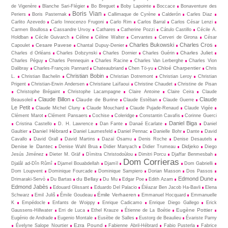
de Vigenère
Blanche Sari-Flégier
Bo Breguet
Boby Lapointe
Boccace
Bonaventure des
Boris Vian
Periers
Boris Pasternak
Callimaque de Cyrène
Cal­derón
Carles Diaz
Carlito Azevedo
Carlo Innocenzo Frugoni
Carlo Rim
Carlos Barral
Carlos César Lenzi
Carmen Boullosa
Cassandre Urvoy
Cathares
Catherine Pozzi
Cátulo Castillo
Cécile A.
Holdban
Cécile Guivarch
Céline
Céline Walter
Cervantes
Cerveri de Girona
César
Charles Bukowski
Charles Cros
Cesare Pavese
Capoulet
Chantal Dupuy-Denier
Charles Juliet
Charles d Orléans
Charles Dobzynski
Charles Dornier
Charles Guérin
Charles Péguy
Charles Pennequin
Charles Racine
Charles Van Lerberghe
Charles Vion
Chloé Charpentier
Dalibray
Charles-François Pannard
Chateaubriand
Chen Tö-yu
Chris
Christian Bobin
L.
Christian Bachelin
Christian Dotremont
Christian Leroy
Christian
Prigent
Christian-Erwin Andersen
Christiane Laïfaoui
Christine Chaudet
Christine de Pisan
Christophe Brégaint
Christophe Lacampagne
Claire Antoine
Claire Ceira
Claude
Claude Billon
Claude
Claude de Burine
Beausoleil
Claude Estéban
Claude Guerre
Le Petit
Claude Michel Cluny
Claude Mouchard
Claude Pujade-Renaud
Claude Vigée
Clément Marot
Clément Pansaers
Cochise
Coleridge
Constantin Cavafis
Corinne Guerci
Daniel Biga
Cristina Castello
D. H. Lawrence
Dan Fante
Danaé Ecarlate
Daniel
Daniel Hébrard
Gaultier
Daniel Laumesfeld
Daniel Pennac
Danielle Bohr
Dante
David
Cavallo
David Grall
David Martins
Dazaï Osamu
Denis Roche
Denise Desautels
Denise le Dantec
Didjeko
Denise Wahl Brua
Didier Manyach
Didier Trumeau
Diego
Jesús Jiménez
Dieter M. Gräf
Dìmitra Christodoùlou
Dimitri Porcu
Djaffar Benmesbah
Dom Corrieras
Djalâl ad-Dîn Rûmî
Djamel Bouabdellah
Djamīl
Dom Gabrielli
Dom Loupvent
Dominique Fourcade
Dominique Sampiero
Dorian Masson
Dos Passos
Edmond Dune
du Bellay
Drimaraki-Servò
Du Bartas
Du Mu
Edgar Poe
Edith Azam
Edmond Jabès
Edouard Glissant
Eduardo Del Palacio
Éléazar Ben Jacob Ha-Bavli
Elena
Émile Verhaeren
Schwarz
Emil Juliš
Émile Goudeau
Emmanuel Hocquard
Emmanuelle
K
Empédocle
Enfants de Woippy
Enrique Cadicamo
Enrique Diego Gallego
Erick
Eugène Pottier
Gaussens-Hillwater
Erri de Luca
Ethel Krauze
Étienne de La Boétie
Eugénio de Andrade
Eugenio Montale
Eusèbe de Salles
Eustorg de Beaulieu
Évariste Parny
Ezra Pound
Évelyne Salope Nourtier
Fabienne Abril-Hébrard
Fabio Pusterla
Fabrice