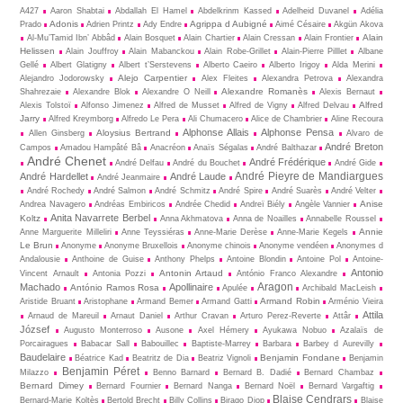
A427
Aaron Shabtai
Abdallah El Hamel
Abdelkrinm Kassed
Adelheid Duvanel
Adélia
Adonis
Agrippa d Aubigné
Prado
Adrien Printz
Ady Endre
Aimé Césaire
Akgün Akova
Alain
Al-Mu’Tamid Ibn’ Abbâd
Alain Bosquet
Alain Chartier
Alain Cressan
Alain Frontier
Helissen
Alain Jouffroy
Alain Mabanckou
Alain Robe-Grillet
Alain-Pierre Pilllet
Albane
Gellé
Albert Glatigny
Albert t’Serstevens
Alberto Caeiro
Alberto Irigoy
Alda Merini
Alejo Carpentier
Alejandro Jodorowsky
Alex Fleites
Alexandra Petrova
Alexandra
Alexandre Romanès
Shahrezaie
Alexandre Blok
Alexandre O Neill
Alexis Bernaut
Alfred
Alexis Tolstoï
Alfonso Jimenez
Alfred de Musset
Alfred de Vigny
Alfred Delvau
Jarry
Alfred Kreymborg
Alfredo Le Pera
Ali Chumacero
Alice de Chambrier
Aline Recoura
Alphonse Allais
Alphonse Pensa
Aloysius Bertrand
Allen Ginsberg
Alvaro de
André Breton
Campos
Amadou Hampâté Bâ
Anacréon
Anaïs Ségalas
André Balthazar
André Chenet
André Frédérique
André Delfau
André du Bouchet
André Gide
André Pieyre de Mandiargues
André Hardellet
André Laude
André Jeanmaire
André Rochedy
André Salmon
André Schmitz
André Spire
André Suarès
André Velter
Anise
Andrea Navagero
Andréas Embiricos
Andrée Chedid
Andreï Biély
Angèle Vannier
Anita Navarrete Berbel
Koltz
Anna Akhmatova
Anna de Noailles
Annabelle Roussel
Annie
Anne Marguerite Milleliri
Anne Teyssiéras
Anne-Marie Derèse
Anne-Marie Kegels
Le Brun
Anonyme
Anonyme Bruxellois
Anonyme chinois
Anonyme vendéen
Anonymes d
Andalousie
Anthoine de Guise
Anthony Phelps
Antoine Blondin
Antoine Pol
Antoine-
Antonio
Antonin Artaud
Vincent Arnault
Antonia Pozzi
António Franco Alexandre
Aragon
Machado
Apollinaire
António Ramos Rosa
Apulée
Archibald MacLeish
Armand Robin
Aristide Bruant
Aristophane
Armand Bemer
Armand Gatti
Arménio Vieira
Attila
Arnaud de Mareuil
Arnaut Daniel
Arthur Cravan
Arturo Perez-Reverte
Attâr
József
Augusto Monterroso
Ausone
Axel Hémery
Ayukawa Nobuo
Azalaïs de
Porcairagues
Babacar Sall
Babouillec
Baptiste-Marrey
Barbara
Barbey d Aurevilly
Baudelaire
Benjamin Fondane
Béatrice Kad
Beatritz de Dia
Beatriz Vignoli
Benjamin
Benjamin Péret
Milazzo
Benno Barnard
Bernard B. Dadié
Bernard Chambaz
Bernard Dimey
Bernard Fournier
Bernard Nanga
Bernard Noël
Bernard Vargaftig
Blaise Cendrars
Bernard-Marie Koltès
Bertold Brecht
Billy Collins
Birago Diop
Blaise