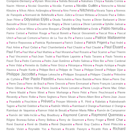
Compère-Demarcy
Myriam Moscona
Nahida Bessadi
Nakahara Chûya
Natalia Correia
Nicolás Guillén
Nazim Hikmet
Nicolaï Goumilev
Nicolás Fuentes
Nietz­sche
Nikolaï
Nitcheva
Kliouïev
Níkos Alèxis Aslànoglou
Nimrod
Nino Ferrer
Nivaria Tejera
Nonnos
Octavio Paz
de Panopolis
Normand de Bellefeuille
Nuno Júdice
Octave Mirbeau
Odilon-
Odyssèas Elỳtis
Jean Périer
Okada Takahiko
Oleg Youriev
Olivier Barbarant
Olivier
Basselin
Olivier Cousin
Olivier de Magny
Olivier Larizza
Olivier Larronde
Ophélie Jaësan
Pablo Neruda
Ossip Mandelstam
Orphée
Oscar Milosz
Oscarine Bosquet
Ovide
Parme Ceriset
Partition Rouge
Pascal Bonetti
Pascal Giovannetti
Pascal Riou
Pascal
Patrice Maltaverne
Ulrich
Pascual Contursi
Patrice de La Tour du Pin
Patrice Louise
Patrick Prigent
Patricia Ryckewaert
Patrice Repusseau
Patrick Dubost
Paul André
Paul Éluard
Paul Celan
Paul Arène
Paul Chamberland
Paul Chaulot
Paul Claudel
Paul Fort
Paul Mari
Paul Mathieu
Paul Morand
Paul Rosario
Paul Scarron
Paul Thierrin
Paul Vincensini
Paul-Jean Toulet
Paul-Marie Lapointe
Paula Tavares
Paulo Teixeira
Pavel Šrut
Pedro Carmona
Pedro Juan Gutiérrez
Pedro Salinas
Pèire Bec
Peire Cardenal
Peire Vidal
Pernette du Guillet
Peter Grizzi
Pétrarque
Pétrone
Peuple Aztèque
Peuple
Haussa
Peuple Kurde
Philippe Beck
Philippe de Thaun
Philippe Dewolf
Philippe Djian
Philippe Jaccottet
Philippe Soupault
Philippe Lekeuche
Philippre Claudel
Philoxène
Pier Paolo Pasolini
de Cythère
Pierre Arétin
Pierre Bastide
Pierre Béarn
Pierre Dac
Pierre Daru
Pierre de Brach
Pierre Desvois
Pierre Emmanuel
Pierre François Lacenaire
Pierre Louÿs
Pierre Mac Orlan
Pierre Gilman
Pierre Hild
Pierre Jourde
Pierre Lemaitre
Pierre
Pierre Maubé
Pierre Minet
Pierre Morhange
Pierre Pelot
Pierre Peuchmaurd
Reverdy
Pierre Roller
Pierre Seghers
Pierre Silvain
Pierre-Albert Birot
Pierre-Jean Jouve
Prévert
Pirandello
Pouchkine
Prosper Mérimée
R. Périé
Rabelais
Rabindranath
Tagore
Rachid Oulebsir
Racine
Radnóti Miklós
Raimbaud d Orange
Raimbaut d Orange
Rainer Maria Rilke
Raimbaut de Vaqueiras
Raimon Vidal de Besalú
Ramón de Campoamor
Raymond Queneau
Raymond Carver
Ray Bradbury
Ramón del Valle-Inclán
René Char
Régine Bruneau-Suhas
Remy Belleau
Remy de Gourmont
Remy Froger
René Depestre
René Guy Cadou
René Daumal
René de Obaldia
René Philoctète
Richard
Renée Vivien
Reynaldo Yso
Rezvani
Ricardo Paseyro
Ricardo Reis