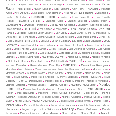
Renard
Jules Romains
Jules Verne
Julie Quéré
Julien Blaine
Julien Green
Julio
Kader
Cortázar
Jürgen Theobaldy
Justin Beausonge
Justine Blue Gerland
Kabîr
Rabia
Karel Logist
Kathrin Schmidt
Katy Bernard
Katy Remy
Kawabata
Kenneth
Kiki Dimoula
La Fontaine
Lamartine
White
King Lieou
Knut Hamsun
Kouo Mo-Jo
Langston Hughes
Lambert Schlechter
Lao-tseu
Laura Kasischke
Laure (Colette
Peignot)
Laurence De Biasi
Laurence Vielle
Laurent Bouisset
Laurent Pépin
Lautréamont
Léa-Nunzia Corrieras
Lawrence Ferlinghetti
Leadbelly
Leconte de Lisle
Léo Ferré
Léon-Gontran Damas
Léon-Paul
Leila Carvalho
Leon Còrdas
Léon Séché
Fargue
Leopardi
Léopold Sédar Senghor
Lev Losev
Lewis Caroll
Li Po
Li P’an-long
Li
Qing-zhao
Li Ts ing-tchao
Liliane Giraudon
Liliane Wouters
Linda Maria Baros
Lionel Ray
Louis
Lorand Gaspar
Lise Deharme
Loïc Demey
Lora Ka
Lou Tche
Louis Brauquier
Calaferte
Louis Coquelet
Louis Guillaume
Louis-René Des Forêts
Louise Colet
Louise
Labé
Louise Michel
Loys Saunier
Lucien Feuillade
Luis Alberto de Cuenca
Luís Carlos
Patraquim
Luís de Camões
Luis Sepúlveda
Luiza Neto Jorge
Madeleine Biefnot
Magdala
Mahmoud Darwich
Mathilde
Magloire-Saint-Aude
Mahmoud Maghrabi
Majead At-Mahel
Mallarmé
Malcolm Lowry
Malcolm de Chazal
Malek Haddad
Manuel Alegre
Manuel
Marc Tison
Vázquez Montalbán
Maram al-Masri
Marc Alyn
Marc-Antoine Désaugiers
Marcabru
Marcel Aymé
Marcel Jouhandeau
Marceline Desbordes-Valmore
Marcos Siscar
Marie
Margaret Atwood
Marianne Moore
Marie Alcance
Marie Etienne
Marie LeBlanc
Noël
Marie Uguay
Marie-louise Chapelle
Marilyne Bertoncini
Marina Tsvetaïeva
Mário
Cesariny
Mark Z. Danielewski
Marlène Tissot
Marta Morazzoni
Martial d Auvergne
Maurice
Matthieu Messagier
Mathias Vincenot
Mathieu Bénézet
Mathieu Olmedo
Fombeure
Max Jacob
Maurice Maeterlinck
Maurice Regnaut
Maurice Scève
Max
Menno
Rippon
Max Rouquette
Maximine
Mélik Alkélâm Schahfour
Mélot du Dy
Wigman
Michael Donhauser
Michael Krüger
Michael Ondaatje
Michael Speier
Michel
Michel Houellebecq
Baglin
Michel Deguy
Michel Marulle
Michel Onfray
Michel Pesch
Michel Sirey
Miguel
Michèle Schneeberger
Miguel Ángel Asturias
Miguel de Unamuno
Mina Loy
Hernández
Miguel Torga
Mìltos Sakhtoùris
Missak Médzarentz
Miyoshi
Murielle
Toyoichirô
Mohamed Aouine
Moine Jin-gak
Muriel Odoyer
Murièle Modély