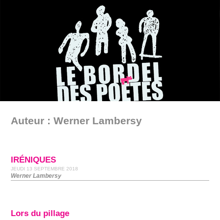
Auteur : Werner Lambersy
IRÉNIQUES
JEUDI 13 SEPTEMBRE 2018
Werner Lambersy
Lors du pillage