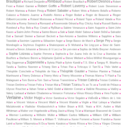
Brautigan
Rimbaud
Robert Desnos
Richard Desjardin
Robert Brasillach
Robert
Robert Laverny
Robert Goffin
Frost
Robert Garnier
Robert Louis Stevenson
Robert Sabatier
Robert Marteau
Robert Pirsig
Robert Weis
Roberto Bolaño
Roberto
Roger
Calasso
Roberto Juarroz
Rodolfo Alonso
Roger Bodart
Roger de Beauvoir
Gilbert-Lecomte
Roland Morisseau
Roland Pécout
Roland Topor
Roland Valade
Ron
Ronsard
Winckler
Ronny Someck
Rosemonde Gérard
Roy Chicky Arad
Russell Banks
Ryôkan
Rutebeuf
Ruy Belo
Ruy Cinatti
Sabine Venaruzzo
Saint Augustin
Saint-John
Saint-John Perse
Kauss
Sainte-Beuve
Saki
Salah Abdel Sabour
Salah Stétié
Salvador
Dali
Samaël Steiner
Samuel Beckett
San-Antonio
Sandrine Willems
Sapphire
Sara
Serge Pey
Teasdale
Savinien Lapointe
Sébastien Auger
Serge Basso de March
Sergio
Mondragón
Seyhmus Dagtekin
Shakespeare
Si Mohand
Sie Ling-yun
Sieur de Saint-
Amand
Simon Johannin
Simonu di li Lecci
Sin yen-nien
Sophia de Mello Breyner Andresen
Sophie Loizeau
Sophie Perrone
Sophocle
Sor Juana Inés de la Cruz
Stanislas de
Stefano Benni
Steve Webert
Bouffers
Stéphanie Quérité
Stève-Wilifrid Mounguengui
Supervielle
Sylvia Plath
Stig Dagerman
Sylvie Kandé
T.S. Eliot
Tanguy R. Bitariho
Tarafa
Taslima Nasreen
Tchang Sien
Tchao Pao
Tchicaya U Tam’Si
Théo Varlet
Théophile Gautier
Théophile Coinchelin
Théophile de Viau
Thérèse Plantier
Thibault
Marthouret
Thierry Debroux
Thierry Metz
Thierry Missonier
Thomas Mann
Ti Flash
Tia
Tristan Cabral
Malagouen
Tom Buron
Tom Sam
Tomas Tranströmer
Tristan Corbière
Tristan Tzara
Tristan Derème
Tristan Felix
Tristan Mat
Ts ao Ts ao
Turold de Préaux
Valérie Rouzeau
Valéry
Ulysse Rouchon
Vahan Terian
Vahé Godel
Valentin Conrart
Varlam Chalamov
Valery Larbaud
Venance Fortunat
Vénus Khoury-Ghata
Vera Feyder
Verlaine
Victor Hugo
Victor Sandoval
Victor Segalen
Vidêvdât
Villiers de L Isle
Vincent Wahl
Vladimir
Adam
Vincent Voiture
Vincent Watelet
Virgile
Vital Lahaye
Maïakovski
Walt
Vladislav Khodassévitch
Volker Braun
W.B. Yeats
W.H. Auden
Whitman
Walter von Vogelweide
Wang Jiaxin
Wang Ts’an
Watriquet Brassenel de Couvin
Werner Lambersy
William Carlos Williams
William Cliff
William
Wilhelm Müller
Faulkner
William S. Merwin
William T. Vollmann
Xavier Forneret
Xavier Frandon
Xavier
Lainé
Xavier Villaurrutia
Xi Du
Yannis Karakos
Yànnis Rìtsos
Yen Chou
Yòrgos Chronas