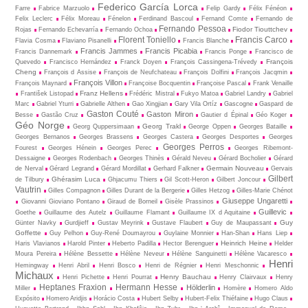
Federico García Lorca
Farre
Fabrice Marzuolo
Felip Gardy
Félix Fénéon
Felix Leclerc
Félix Moreau
Fénelon
Ferdinand Bascoul
Fernand Comte
Fernando de
Fernando Pessoa
Fiodor Tiouttchev
Rojas
Fernando Echevarría
Fernando Ochoa
Florent Toniello
Francis Carco
Flavia Cosma
Flaviano Pisanelli
Francis Blanche
Francis Jammes
Francis Picabia
Francis Dannemark
Francis Ponge
Francisco de
François
Quevedo
Francisco Hernández
Franck Doyen
François Cassingena-Trévedy
Cheng
François d Assise
François de Neufchateau
François Dolfini
François Jacqmin
François Villon
François Maynard
Françoise Bocquentin
Françoise Pascal
Frank Venaille
Franz Hellens
František Listopad
Frédéric Mistral
Fukyo Matoa
Gabriel Landry
Gabriel
Marc
Gabriel Yturri
Gabrielle Althen
Gao Xingjian
Gary Vila Ortíz
Gascogne
Gaspard de
Gaston Couté
Gaston Miron
Besse
Gastão Cruz
Gautier d Épinal
Géo Koger
Géo Norge
Georg Trakl
Georg Quppersimaan
George Oppen
Georges Bataille
Georges Bernanos
Georges Brassens
Georges Castera
Georges Desportes
Georges
Georges Perros
Fourest
Georges Hénein
Georges Perec
Georges Ribemont-
Dessaigne
Georges Rodenbach
Georges Thinès
Gérald Neveu
Gérard Bocholier
Gérard
Germain Nouveau
de Nerval
Gérard Legrand
Gérard Mordillat
Gerhard Falkner
Gervais
Gilbert
Ghérasim Luca
de Tilbury
Ghjacumu Thiers
Gil Scott-Heron
Gilbert Joncour
Vautrin
Gilles Compagnon
Gilles Durant de la Bergerie
Gilles Hetzog
Gilles-Marie Chénot
Giuseppe Ungaretti
Giovanni Gioviano Pontano
Giraud de Borneil
Gisèle Prassinos
Guillevic
Goethe
Guillaume des Autelz
Guillaume Flamant
Guillaume IX d Aquitaine
Guy
Günter Navky
Gurdjieff
Gustav Meyrink
Gustave Flaubert
Guy de Maupassant
Goffette
Guy Pelhon
Guy-René Dou­may­rou
Guylaine Monnier
Han-Shan
Hans Liep
Heinrich Heine
Haris Vlavianos
Harold Pinter
Heberto Padilla
Hector Berenguer
Helder
Moura Pereira
Hélène Bessette
Hélène Neveur
Hélène Sanguinetti
Hélène Vacaresco
Henri
Hemingway
Henri Abril
Henri Bosco
Henri de Régnier
Henri Meschonnic
Michaux
Henry Bauchau
Henri Pichette
Henri Pourrat
Henry Clairvaux
Henry
Heptanes Fraxion
Hermann Hesse
Hölderlin
Miller
Homère
Homero Aldo
Expósito
Homero Aridjis
Horácio Costa
Hubert Selby
Hubert-Felix Thiéfaine
Hugo Claus