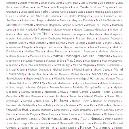
Giraudon
Liliane Wouters
Linda Maria Baros
Lionel Ray
Lise Deharme
Loïc Demey
Lora
Louis Calaferte
Lorand Gaspar
Ka
Lou Tche
Louis Brauquier
Louis Coquelet
Louis
Guillaume
Louis-René Des Forêts
Louise Colet
Louise Labé
Louise Michel
Loys Saunier
Lucien Feuillade
Luis Alberto de Cuenca
Luís Carlos Patraquim
Luís de Camões
Luis
Sepúlveda
Luiza Neto Jorge
Madeleine Biefnot
Magdala Mathilde
Magloire-Saint-Aude
Mahmoud Darwich
Malcolm
Mahmoud Maghrabi
Majead At-Mahel
Malcolm de Chazal
Mallarmé
Lowry
Malek Haddad
Manuel Alegre
Manuel Vázquez Montalbán
Maram al-
Marc Tison
Masri
Marc Alyn
Marc-Antoine Désaugiers
Marcabru
Marcel Aymé
Marcel Jouhandeau
Marceline Desbordes-Valmore
Marcos Siscar
Margaret Atwood
Marie Noël
Marianne Moore
Marie Alcance
Marie Etienne
Marie LeBlanc
Marie Uguay
Marie-louise Chapelle
Marilyne Bertoncini
Marina Tsvetaïeva
Mário Cesariny
Mark Z.
Danielewski
Marlène Tissot
Marta Morazzoni
Martial d Auvergne
Mathias Vincenot
Matthieu Messagier
Maurice Fombeure
Mathieu Bénézet
Mathieu Olmedo
Maurice
Max Jacob
Maeterlinck
Maurice Regnaut
Maurice Scève
Max Rippon
Max Rouquette
Menno Wigman
Maximine
Mélik Alkélâm Schahfour
Mélot du Dy
Michael Donhauser
Michel
Michael Krüger
Michael Ondaatje
Michael Speier
Michel Baglin
Michel Deguy
Houellebecq
Michel Sirey
Michel Marulle
Michel Onfray
Michel Pesch
Michèle
Miguel Hernández
Schneeberger
Miguel Ángel Asturias
Miguel de Unamuno
Miguel Torga
Mina Loy
Mìltos Sakhtoùris
Missak Médzarentz
Miyoshi Toyoichirô
Mohamed Aouine
Murielle Compère-Demarcy
Moine Jin-gak
Muriel Odoyer
Murièle Modély
Myriam
Moscona
Nahida Bessadi
Nakahara Chûya
Natalia Correia
Nazim Hikmet
Nicolaï
Nicolás Guillén
Goumilev
Nicolás Fuentes
Nietz­sche
Nikolaï Kliouïev
Níkos Alèxis
Nitcheva
Aslànoglou
Nimrod
Nino Ferrer
Nivaria Tejera
Nonnos de Panopolis
Octavio Paz
Normand de Bellefeuille
Nuno Júdice
Octave Mirbeau
Odilon-Jean Périer
Odyssèas Elỳtis
Okada Takahiko
Oleg Youriev
Olivier Barbarant
Olivier Basselin
Olivier
Cousin
Olivier de Magny
Olivier Larizza
Olivier Larronde
Ophélie Jaësan
Orphée
Oscar
Pablo Neruda
Ossip Mandelstam
Milosz
Oscarine Bosquet
Ovide
Parme Ceriset
Partition Rouge
Pascal Bonetti
Pascal Giovannetti
Pascal Riou
Pascal Ulrich
Pascual
Patrice Maltaverne
Contursi
Patrice de La Tour du Pin
Patrice Louise
Patrice