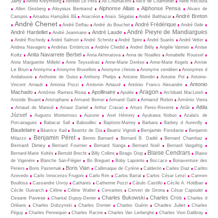
Jarry
Alfred Kreymborg
Alfredo Le Pera
Ali Chumacero
Alice de Chambrier
Aline Recoura
Alphonse Allais
Alphonse Pensa
Aloysius Bertrand
Allen Ginsberg
Alvaro de
André Breton
Campos
Amadou Hampâté Bâ
Anacréon
Anaïs Ségalas
André Balthazar
André Chenet
André Frédérique
André Delfau
André du Bouchet
André Gide
André Pieyre de Mandiargues
André Hardellet
André Laude
André Jeanmaire
André Rochedy
André Salmon
André Schmitz
André Spire
André Suarès
André Velter
Anise
Andrea Navagero
Andréas Embiricos
Andrée Chedid
Andreï Biély
Angèle Vannier
Anita Navarrete Berbel
Koltz
Anna Akhmatova
Anna de Noailles
Annabelle Roussel
Annie
Anne Marguerite Milleliri
Anne Teyssiéras
Anne-Marie Derèse
Anne-Marie Kegels
Le Brun
Anonyme
Anonyme Bruxellois
Anonyme chinois
Anonyme vendéen
Anonymes d
Andalousie
Anthoine de Guise
Anthony Phelps
Antoine Blondin
Antoine Pol
Antoine-
Antonio
Antonin Artaud
Vincent Arnault
Antonia Pozzi
António Franco Alexandre
Aragon
Machado
Apollinaire
António Ramos Rosa
Apulée
Archibald MacLeish
Armand Robin
Aristide Bruant
Aristophane
Armand Bemer
Armand Gatti
Arménio Vieira
Attila
Arnaud de Mareuil
Arnaut Daniel
Arthur Cravan
Arturo Perez-Reverte
Attâr
József
Augusto Monterroso
Ausone
Axel Hémery
Ayukawa Nobuo
Azalaïs de
Porcairagues
Babacar Sall
Babouillec
Baptiste-Marrey
Barbara
Barbey d Aurevilly
Baudelaire
Benjamin Fondane
Béatrice Kad
Beatritz de Dia
Beatriz Vignoli
Benjamin
Benjamin Péret
Milazzo
Benno Barnard
Bernard B. Dadié
Bernard Chambaz
Bernard Dimey
Bernard Fournier
Bernard Nanga
Bernard Noël
Bernard Vargaftig
Blaise Cendrars
Bernard-Marie Koltès
Bertold Brecht
Billy Collins
Birago Diop
Blaise
de Vigenère
Blanche Sari-Flégier
Bo Breguet
Boby Lapointe
Boccace
Bonaventure des
Boris Vian
Periers
Boris Pasternak
Callimaque de Cyrène
Cal­derón
Carles Diaz
Carlito
Azevedo
Carlo Innocenzo Frugoni
Carlo Rim
Carlos Barral
Carlos César Lenzi
Carmen
Boullosa
Cassandre Urvoy
Cathares
Catherine Pozzi
Cátulo Castillo
Cécile A. Holdban
Cécile Guivarch
Céline
Céline Walter
Cervantes
Cerveri de Girona
César Capoulet
Charles Bukowski
Charles Cros
Cesare Pavese
Chantal Dupuy-Denier
Charles d
Charles Juliet
Orléans
Charles Dobzynski
Charles Dornier
Charles Guérin
Charles
Péguy
Charles Pennequin
Charles Racine
Charles Van Lerberghe
Charles Vion Dalibray