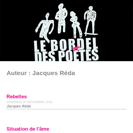
Auteur : Jacques Réda
Rebelles
VENDREDI 28 NOVEMBRE 2025
Jacques Réda
Situation de l'âme