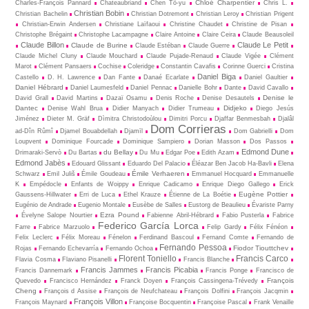
Chloé Charpentier
Charles-François Pannard
Chateaubriand
Chen Tö-yu
Chris L.
Christian Bobin
Christian Bachelin
Christian Dotremont
Christian Leroy
Christian Prigent
Christian-Erwin Andersen
Christiane Laïfaoui
Christine Chaudet
Christine de Pisan
Christophe Brégaint
Christophe Lacampagne
Claire Antoine
Claire Ceira
Claude Beausoleil
Claude Billon
Claude Le Petit
Claude de Burine
Claude Estéban
Claude Guerre
Claude Michel Cluny
Claude Mouchard
Claude Pujade-Renaud
Claude Vigée
Clément
Marot
Clément Pansaers
Cochise
Coleridge
Constantin Cavafis
Corinne Guerci
Cristina
Daniel Biga
Castello
D. H. Lawrence
Dan Fante
Danaé Ecarlate
Daniel Gaultier
Daniel Hébrard
Daniel Laumesfeld
Daniel Pennac
Danielle Bohr
Dante
David Cavallo
Denise le
David Grall
David Martins
Dazaï Osamu
Denis Roche
Denise Desautels
Dantec
Didjeko
Denise Wahl Brua
Didier Manyach
Didier Trumeau
Diego Jesús
Jiménez
Dieter M. Gräf
Dìmitra Christodoùlou
Dimitri Porcu
Djaffar Benmesbah
Djalâl
Dom Corrieras
ad-Dîn Rûmî
Djamel Bouabdellah
Djamīl
Dom Gabrielli
Dom
Loupvent
Dominique Fourcade
Dominique Sampiero
Dorian Masson
Dos Passos
Edmond Dune
du Bellay
Drimaraki-Servò
Du Bartas
Du Mu
Edgar Poe
Edith Azam
Edmond Jabès
Edouard Glissant
Eduardo Del Palacio
Éléazar Ben Jacob Ha-Bavli
Elena
Émile Verhaeren
Schwarz
Emil Juliš
Émile Goudeau
Emmanuel Hocquard
Emmanuelle
K
Empédocle
Enfants de Woippy
Enrique Cadicamo
Enrique Diego Gallego
Erick
Eugène Pottier
Gaussens-Hillwater
Erri de Luca
Ethel Krauze
Étienne de La Boétie
Eugénio de Andrade
Eugenio Montale
Eusèbe de Salles
Eustorg de Beaulieu
Évariste Parny
Ezra Pound
Évelyne Salope Nourtier
Fabienne Abril-Hébrard
Fabio Pusterla
Fabrice
Federico García Lorca
Farre
Fabrice Marzuolo
Felip Gardy
Félix Fénéon
Felix Leclerc
Félix Moreau
Fénelon
Ferdinand Bascoul
Fernand Comte
Fernando de
Fernando Pessoa
Fiodor Tiouttchev
Rojas
Fernando Echevarría
Fernando Ochoa
Florent Toniello
Francis Carco
Flavia Cosma
Flaviano Pisanelli
Francis Blanche
Francis Jammes
Francis Picabia
Francis Dannemark
Francis Ponge
Francisco de
François
Quevedo
Francisco Hernández
Franck Doyen
François Cassingena-Trévedy
Cheng
François d Assise
François de Neufchateau
François Dolfini
François Jacqmin
François Villon
François Maynard
Françoise Bocquentin
Françoise Pascal
Frank Venaille