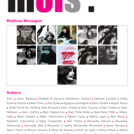
Matthieu Messagier
Auteurs
A427
Aaron Shabtai
Abdallah El Hamel
Abdelkrinm Kassed
Adelheid Duvanel
Adélia
Adonis
Agrippa d Aubigné
Prado
Adrien Printz
Ady Endre
Aimé Césaire
Akgün Akova
Alain
Al-Mu’Tamid Ibn’ Abbâd
Alain Bosquet
Alain Chartier
Alain Cressan
Alain Frontier
Helissen
Alain Jouffroy
Alain Mabanckou
Alain Robe-Grillet
Alain-Pierre Pilllet
Albane
Gellé
Albert Glatigny
Albert t’Serstevens
Alberto Caeiro
Alberto Irigoy
Alda Merini
Alejo Carpentier
Alejandro Jodorowsky
Alex Fleites
Alexandra Petrova
Alexandra
Alexandre Romanès
Shahrezaie
Alexandre Blok
Alexandre O Neill
Alexis Bernaut
Alfred
Alexis Tolstoï
Alfonso Jimenez
Alfred de Musset
Alfred de Vigny
Alfred Delvau