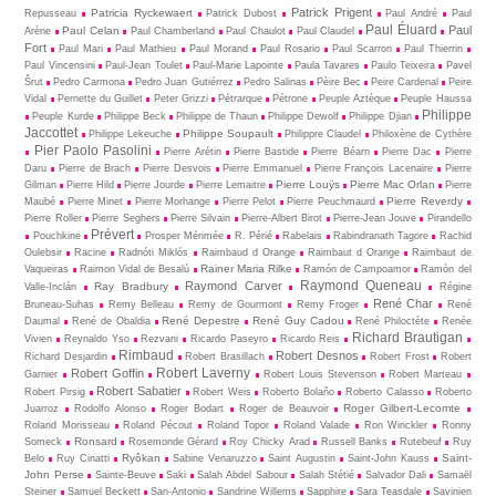
Patrick Prigent
Patricia Ryckewaert
Repusseau
Patrick Dubost
Paul André
Paul
Paul Éluard
Paul
Paul Celan
Arène
Paul Chamberland
Paul Chaulot
Paul Claudel
Fort
Paul Mari
Paul Mathieu
Paul Morand
Paul Rosario
Paul Scarron
Paul Thierrin
Paul Vincensini
Paul-Jean Toulet
Paul-Marie Lapointe
Paula Tavares
Paulo Teixeira
Pavel
Šrut
Pedro Carmona
Pedro Juan Gutiérrez
Pedro Salinas
Pèire Bec
Peire Cardenal
Peire
Vidal
Pernette du Guillet
Peter Grizzi
Pétrarque
Pétrone
Peuple Aztèque
Peuple Haussa
Philippe
Peuple Kurde
Philippe Beck
Philippe de Thaun
Philippe Dewolf
Philippe Djian
Jaccottet
Philippe Soupault
Philippe Lekeuche
Philippre Claudel
Philoxène de Cythère
Pier Paolo Pasolini
Pierre Arétin
Pierre Bastide
Pierre Béarn
Pierre Dac
Pierre
Daru
Pierre de Brach
Pierre Desvois
Pierre Emmanuel
Pierre François Lacenaire
Pierre
Pierre Louÿs
Pierre Mac Orlan
Gilman
Pierre Hild
Pierre Jourde
Pierre Lemaitre
Pierre
Pierre Reverdy
Maubé
Pierre Minet
Pierre Morhange
Pierre Pelot
Pierre Peuchmaurd
Pierre Roller
Pierre Seghers
Pierre Silvain
Pierre-Albert Birot
Pierre-Jean Jouve
Pirandello
Prévert
Pouchkine
Prosper Mérimée
R. Périé
Rabelais
Rabindranath Tagore
Rachid
Oulebsir
Racine
Radnóti Miklós
Raimbaud d Orange
Raimbaut d Orange
Raimbaut de
Rainer Maria Rilke
Vaqueiras
Raimon Vidal de Besalú
Ramón de Campoamor
Ramón del
Raymond Queneau
Raymond Carver
Ray Bradbury
Valle-Inclán
Régine
René Char
Bruneau-Suhas
Remy Belleau
Remy de Gourmont
Remy Froger
René
René Depestre
René Guy Cadou
Daumal
René de Obaldia
René Philoctète
Renée
Richard Brautigan
Vivien
Reynaldo Yso
Rezvani
Ricardo Paseyro
Ricardo Reis
Rimbaud
Robert Desnos
Richard Desjardin
Robert Brasillach
Robert Frost
Robert
Robert Laverny
Robert Goffin
Garnier
Robert Louis Stevenson
Robert Marteau
Robert Sabatier
Robert Pirsig
Robert Weis
Roberto Bolaño
Roberto Calasso
Roberto
Roger Gilbert-Lecomte
Juarroz
Rodolfo Alonso
Roger Bodart
Roger de Beauvoir
Roland Morisseau
Roland Pécout
Roland Topor
Roland Valade
Ron Winckler
Ronny
Ronsard
Someck
Rosemonde Gérard
Roy Chicky Arad
Russell Banks
Rutebeuf
Ruy
Ryôkan
Saint-
Belo
Ruy Cinatti
Sabine Venaruzzo
Saint Augustin
Saint-John Kauss
John Perse
Sainte-Beuve
Saki
Salah Abdel Sabour
Salah Stétié
Salvador Dali
Samaël
Steiner
Samuel Beckett
San-Antonio
Sandrine Willems
Sapphire
Sara Teasdale
Savinien