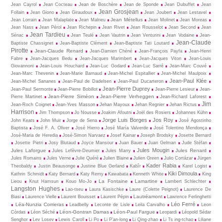
Jean Cayrol
Jean Cocteau
Jean de Boschère
Jean de Sponde
Jean Dubuffet
Jean
Jean Grosjean
Follain
Jean Giono
Jean Giraudoux
Jean Joubert
Jean Lestavel
Jean Métellus
Jean Lorrain
Jean Malaplate
Jean Malrieu
Jean Molinet
Jean Moreas
Jean Nass
Jean Pérol
Jean Richepin
Jean Rivet
Jean Rousselot
Jean Second
Jean
Jean Tardieu
Sénac
Jean Teulé
Jean Vautrin
Jean Venturini
Jean Vodaine
Jean-
Jean-Claude
Baptiste Chassignet
Jean-Baptiste Clément
Jean-Baptiste Tati Loutard
Pirotte
Jean-Claude Renard
Jean-Damien Chéné
Jean-François Payfa
Jean-Henri
Fabre
Jean-Jacques Bedu
Jean-Jacques Marimbert
Jean-Jacques Viton
Jean-Louis
Giovannoni
Jean-Louis Houchard
Jean-Luc Godard
Jean-Luc Sarré
Jean-Marc Couvé
Jean-Marc Thevenin
Jean-Marie Barnaud
Jean-Michel Espitallier
Jean-Michel Maulpoix
Jean-Paul Klée
Jean-Michel Sananes
Jean-Paul de Dadelsen
Jean-Paul Ducarteron
Jean-Pierre Duprey
Jean-Paul Sermonte
Jean-Pierre Bobillot
Jean-Pierre Lesieur
Jean-
Jean-Pierre Siméon
Jean-Pierre Verheggen
Pierre Martinet
Jean-Richard Laforest
Jim
Jean-Roch Coignet
Jean-Yves Masson
Jehan Mayoux
Jehan Regnier
Jehan Rictus
Harrison
Jim Thompson
Jo Nousse
Joakim Afoutni
Joël des Rosiers
Johannes Kühn
Jorge Luis Borges
Jos Roy
John Keats
John Muir
Jorge de Sena
José Agostinho
Baptista
José F. A. Oliver
José Hierro
José María Valverde
José Tolentino Mendonça
José-Maria de Heredia
José-Simon Narvaez
Josef Kainar
Joseph Brodsky
Josette Bernard
Josette Pietri
Josy Blutaud
Joyce Mansour
Juan Bauer
Juan Gelman
Jude Stéfan
Jules Mougin
Jules Laforgue
Jules Renard
Jules Lefèvre-Deumier
Jules Marry
Jules Romains
Jules Verne
Julie Quéré
Julien Blaine
Julien Green
Julio Cortázar
Jürgen
Kader Rabia
Theobaldy
Justin Beausonge
Justine Blue Gerland
Kabîr
Karel Logist
Kiki Dimoula
Kathrin Schmidt
Katy Bernard
Katy Remy
Kawabata
Kenneth White
King
La Fontaine
Lamartine
Lieou
Knut Hamsun
Kouo Mo-Jo
Lambert Schlechter
Langston Hughes
Lao-tseu
Laura Kasischke
Laure (Colette Peignot)
Laurence De
Lautréamont
Biasi
Laurence Vielle
Laurent Bouisset
Laurent Pépin
Lawrence Ferlinghetti
Léo Ferré
Léa-Nunzia Corrieras
Leadbelly
Leconte de Lisle
Leila Carvalho
Leon
Léon-Gontran Damas
Léon-Paul Fargue
Còrdas
Léon Séché
Leopardi
Léopold Sédar
Senghor
Lev Losev
Lewis Caroll
Li Po
Li P’an-long
Li Qing-zhao
Li Ts ing-tchao
Liliane