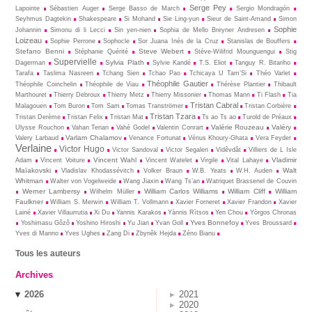
Serge Pey
Lapointe
Sébastien Auger
Serge Basso de March
Sergio Mondragón
Seyhmus Dagtekin
Shakespeare
Si Mohand
Sie Ling-yun
Sieur de Saint-Amand
Simon
Sophie
Johannin
Simonu di li Lecci
Sin yen-nien
Sophia de Mello Breyner Andresen
Loizeau
Sophie Perrone
Sophocle
Sor Juana Inés de la Cruz
Stanislas de Bouffers
Stefano Benni
Steve Webert
Stéphanie Quérité
Stève-Wilifrid Mounguengui
Stig
Supervielle
Sylvia Plath
Dagerman
Sylvie Kandé
T.S. Eliot
Tanguy R. Bitariho
Tarafa
Taslima Nasreen
Tchang Sien
Tchao Pao
Tchicaya U Tam’Si
Théo Varlet
Théophile Gautier
Théophile Coinchelin
Théophile de Viau
Thérèse Plantier
Thibault
Marthouret
Thierry Debroux
Thierry Metz
Thierry Missonier
Thomas Mann
Ti Flash
Tia
Tristan Cabral
Malagouen
Tom Buron
Tom Sam
Tomas Tranströmer
Tristan Corbière
Tristan Tzara
Tristan Derème
Tristan Felix
Tristan Mat
Ts ao Ts ao
Turold de Préaux
Valérie Rouzeau
Valéry
Ulysse Rouchon
Vahan Terian
Vahé Godel
Valentin Conrart
Varlam Chalamov
Valery Larbaud
Venance Fortunat
Vénus Khoury-Ghata
Vera Feyder
Verlaine
Victor Hugo
Victor Sandoval
Victor Segalen
Vidêvdât
Villiers de L Isle
Vincent Wahl
Vladimir
Adam
Vincent Voiture
Vincent Watelet
Virgile
Vital Lahaye
Maïakovski
Walt
Vladislav Khodassévitch
Volker Braun
W.B. Yeats
W.H. Auden
Whitman
Walter von Vogelweide
Wang Jiaxin
Wang Ts’an
Watriquet Brassenel de Couvin
Werner Lambersy
William Carlos Williams
William Cliff
William
Wilhelm Müller
Faulkner
William S. Merwin
William T. Vollmann
Xavier Forneret
Xavier Frandon
Xavier
Lainé
Xavier Villaurrutia
Xi Du
Yannis Karakos
Yànnis Rìtsos
Yen Chou
Yòrgos Chronas
Yves Bonnefoy
Yoshimasu Gôzô
Yoshino Hiroshi
Yu Jian
Yvan Goll
Yves Broussard
Yves di Manno
Yves Ughes
Zang Di
Zbynĕk Hejda
Zéno Bianu
Tous les auteurs
Archives
2026
2021
2020