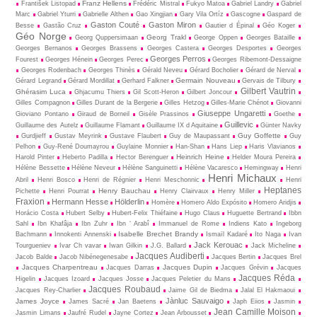
Franz Hellens
František Listopad
Frédéric Mistral
Fukyo Matoa
Gabriel Landry
Gabriel
Marc
Gabriel Yturri
Gabrielle Althen
Gao Xingjian
Gary Vila Ortíz
Gascogne
Gaspard de
Gaston Couté
Gaston Miron
Besse
Gastão Cruz
Gautier d Épinal
Géo Koger
Géo Norge
Georg Trakl
Georg Quppersimaan
George Oppen
Georges Bataille
Georges Bernanos
Georges Brassens
Georges Castera
Georges Desportes
Georges
Georges Perros
Fourest
Georges Hénein
Georges Perec
Georges Ribemont-Dessaigne
Georges Rodenbach
Georges Thinès
Gérald Neveu
Gérard Bocholier
Gérard de Nerval
Germain Nouveau
Gérard Legrand
Gérard Mordillat
Gerhard Falkner
Gervais de Tilbury
Gilbert Vautrin
Ghérasim Luca
Ghjacumu Thiers
Gil Scott-Heron
Gilbert Joncour
Gilles Compagnon
Gilles Durant de la Bergerie
Gilles Hetzog
Gilles-Marie Chénot
Giovanni
Giuseppe Ungaretti
Gioviano Pontano
Giraud de Borneil
Gisèle Prassinos
Goethe
Guillevic
Guillaume des Autelz
Guillaume Flamant
Guillaume IX d Aquitaine
Günter Navky
Guy Goffette
Gurdjieff
Gustav Meyrink
Gustave Flaubert
Guy de Maupassant
Guy
Pelhon
Guy-René Dou­may­rou
Guylaine Monnier
Han-Shan
Hans Liep
Haris Vlavianos
Heinrich Heine
Harold Pinter
Heberto Padilla
Hector Berenguer
Helder Moura Pereira
Hélène Bessette
Hélène Neveur
Hélène Sanguinetti
Hélène Vacaresco
Hemingway
Henri
Henri Michaux
Abril
Henri Bosco
Henri de Régnier
Henri Meschonnic
Henri
Heptanes
Henry Bauchau
Pichette
Henri Pourrat
Henry Clairvaux
Henry Miller
Fraxion
Hermann Hesse
Hölderlin
Homère
Homero Aldo Expósito
Homero Aridjis
Horácio Costa
Hubert Selby
Hubert-Felix Thiéfaine
Hugo Claus
Huguette Bertrand
Ibbn
Sahl
Ibn Khafâja
Ibn Zuhr
Ibn ‘ Arabî
Immanuel de Rome
Indiens Kato
Ingeborg
Isabelle Brechet Brandy
Bachmann
Innokenti Annenski
Ismaïl Kadaré
Ito Naga
Ivan
Jack Kerouac
Tourgueniev
Ivar Ch vavar
Iwan Gilkin
J.G. Ballard
Jack Micheline
Jacques Audiberti
Jacob Balde
Jacob Nibénegenesabe
Jacques Bertin
Jacques Brel
Jacques Charpentreau
Jacques Dupin
Jacques Darras
Jacques Grévin
Jacques
Jacques Réda
Higelin
Jacques Izoard
Jacques Josse
Jacques Peletier du Mans
Jacques Roubaud
Jacques Rey-Charlier
Jaime Gil de Biedma
Jalal El Hakmaoui
Jànluc Sauvaigo
James Joyce
James Sacré
Jan Baetens
Japh Eiios
Jasmin
Jean Camille Moison
Jasmin Limans
Jaufré Rudel
Jayne Cortez
Jean Arbousset