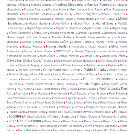
Danielewski
Marlène Tissot
Marta Morazzoni
Martial d Auvergne
Mathias Vincenot
Matthieu Messagier
Maurice Fombeure
Mathieu Bénézet
Mathieu Olmedo
Maurice
Max Jacob
Maeterlinck
Maurice Regnaut
Maurice Scève
Max Rippon
Max Rouquette
Menno Wigman
Maximine
Mélik Alkélâm Schahfour
Mélot du Dy
Michael Donhauser
Michel
Michael Krüger
Michael Ondaatje
Michael Speier
Michel Baglin
Michel Deguy
Houellebecq
Michel Sirey
Michel Marulle
Michel Onfray
Michel Pesch
Michèle
Miguel Hernández
Schneeberger
Miguel Ángel Asturias
Miguel de Unamuno
Miguel Torga
Mina Loy
Mìltos Sakhtoùris
Missak Médzarentz
Miyoshi Toyoichirô
Mohamed Aouine
Murielle Compère-Demarcy
Moine Jin-gak
Muriel Odoyer
Murièle Modély
Myriam
Moscona
Nahida Bessadi
Nakahara Chûya
Natalia Correia
Nazim Hikmet
Nicolaï
Nicolás Guillén
Goumilev
Nicolás Fuentes
Nietz­sche
Nikolaï Kliouïev
Níkos Alèxis
Nitcheva
Aslànoglou
Nimrod
Nino Ferrer
Nivaria Tejera
Nonnos de Panopolis
Octavio Paz
Normand de Bellefeuille
Nuno Júdice
Octave Mirbeau
Odilon-Jean Périer
Odyssèas Elỳtis
Okada Takahiko
Oleg Youriev
Olivier Barbarant
Olivier Basselin
Olivier
Cousin
Olivier de Magny
Olivier Larizza
Olivier Larronde
Ophélie Jaësan
Orphée
Oscar
Pablo Neruda
Ossip Mandelstam
Milosz
Oscarine Bosquet
Ovide
Parme Ceriset
Partition Rouge
Pascal Bonetti
Pascal Giovannetti
Pascal Riou
Pascal Ulrich
Pascual
Patrice Maltaverne
Contursi
Patrice de La Tour du Pin
Patrice Louise
Patrice
Patrick Prigent
Patricia Ryckewaert
Repusseau
Patrick Dubost
Paul André
Paul
Paul Éluard
Paul
Paul Celan
Arène
Paul Chamberland
Paul Chaulot
Paul Claudel
Fort
Paul Mari
Paul Mathieu
Paul Morand
Paul Rosario
Paul Scarron
Paul Thierrin
Paul Vincensini
Paul-Jean Toulet
Paul-Marie Lapointe
Paula Tavares
Paulo Teixeira
Pavel
Šrut
Pedro Carmona
Pedro Juan Gutiérrez
Pedro Salinas
Pèire Bec
Peire Cardenal
Peire
Vidal
Pernette du Guillet
Peter Grizzi
Pétrarque
Pétrone
Peuple Aztèque
Peuple Haussa
Philippe
Peuple Kurde
Philippe Beck
Philippe de Thaun
Philippe Dewolf
Philippe Djian
Jaccottet
Philippe Soupault
Philippe Lekeuche
Philippre Claudel
Philoxène de Cythère
Pier Paolo Pasolini
Pierre Arétin
Pierre Bastide
Pierre Béarn
Pierre Dac
Pierre
Daru
Pierre de Brach
Pierre Desvois
Pierre Emmanuel
Pierre François Lacenaire
Pierre
Pierre Louÿs
Pierre Mac Orlan
Gilman
Pierre Hild
Pierre Jourde
Pierre Lemaitre
Pierre