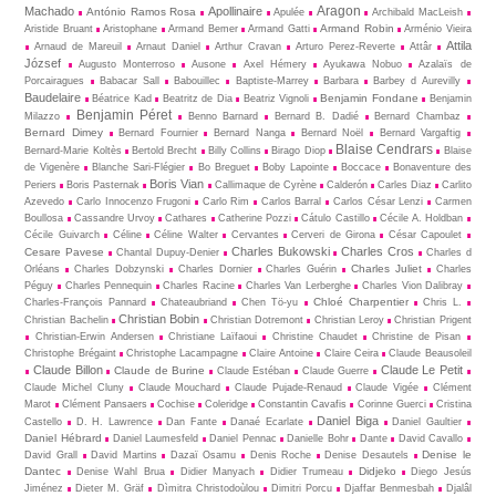
Aragon
Machado
Apollinaire
António Ramos Rosa
Apulée
Archibald MacLeish
Armand Robin
Aristide Bruant
Aristophane
Armand Bemer
Armand Gatti
Arménio Vieira
Attila
Arnaud de Mareuil
Arnaut Daniel
Arthur Cravan
Arturo Perez-Reverte
Attâr
József
Augusto Monterroso
Ausone
Axel Hémery
Ayukawa Nobuo
Azalaïs de
Porcairagues
Babacar Sall
Babouillec
Baptiste-Marrey
Barbara
Barbey d Aurevilly
Baudelaire
Benjamin Fondane
Béatrice Kad
Beatritz de Dia
Beatriz Vignoli
Benjamin
Benjamin Péret
Milazzo
Benno Barnard
Bernard B. Dadié
Bernard Chambaz
Bernard Dimey
Bernard Fournier
Bernard Nanga
Bernard Noël
Bernard Vargaftig
Blaise Cendrars
Bernard-Marie Koltès
Bertold Brecht
Billy Collins
Birago Diop
Blaise
de Vigenère
Blanche Sari-Flégier
Bo Breguet
Boby Lapointe
Boccace
Bonaventure des
Boris Vian
Periers
Boris Pasternak
Callimaque de Cyrène
Cal­derón
Carles Diaz
Carlito
Azevedo
Carlo Innocenzo Frugoni
Carlo Rim
Carlos Barral
Carlos César Lenzi
Carmen
Boullosa
Cassandre Urvoy
Cathares
Catherine Pozzi
Cátulo Castillo
Cécile A. Holdban
Cécile Guivarch
Céline
Céline Walter
Cervantes
Cerveri de Girona
César Capoulet
Charles Bukowski
Charles Cros
Cesare Pavese
Chantal Dupuy-Denier
Charles d
Charles Juliet
Orléans
Charles Dobzynski
Charles Dornier
Charles Guérin
Charles
Péguy
Charles Pennequin
Charles Racine
Charles Van Lerberghe
Charles Vion Dalibray
Chloé Charpentier
Charles-François Pannard
Chateaubriand
Chen Tö-yu
Chris L.
Christian Bobin
Christian Bachelin
Christian Dotremont
Christian Leroy
Christian Prigent
Christian-Erwin Andersen
Christiane Laïfaoui
Christine Chaudet
Christine de Pisan
Christophe Brégaint
Christophe Lacampagne
Claire Antoine
Claire Ceira
Claude Beausoleil
Claude Billon
Claude Le Petit
Claude de Burine
Claude Estéban
Claude Guerre
Claude Michel Cluny
Claude Mouchard
Claude Pujade-Renaud
Claude Vigée
Clément
Marot
Clément Pansaers
Cochise
Coleridge
Constantin Cavafis
Corinne Guerci
Cristina
Daniel Biga
Castello
D. H. Lawrence
Dan Fante
Danaé Ecarlate
Daniel Gaultier
Daniel Hébrard
Daniel Laumesfeld
Daniel Pennac
Danielle Bohr
Dante
David Cavallo
Denise le
David Grall
David Martins
Dazaï Osamu
Denis Roche
Denise Desautels
Dantec
Didjeko
Denise Wahl Brua
Didier Manyach
Didier Trumeau
Diego Jesús
Jiménez
Dieter M. Gräf
Dìmitra Christodoùlou
Dimitri Porcu
Djaffar Benmesbah
Djalâl