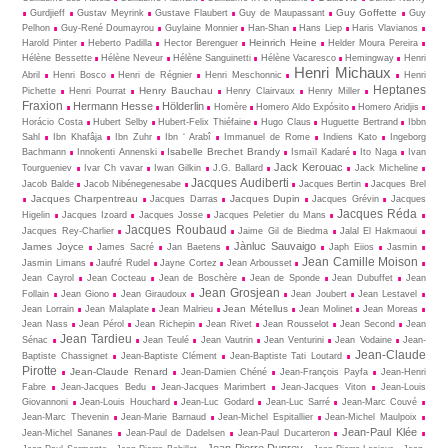
Guy Goffette
Gurdjieff
Gustav Meyrink
Gustave Flaubert
Guy de Maupassant
Guy
Pelhon
Guy-René Dou­may­rou
Guylaine Monnier
Han-Shan
Hans Liep
Haris Vlavianos
Heinrich Heine
Harold Pinter
Heberto Padilla
Hector Berenguer
Helder Moura Pereira
Hélène Bessette
Hélène Neveur
Hélène Sanguinetti
Hélène Vacaresco
Hemingway
Henri
Henri Michaux
Abril
Henri Bosco
Henri de Régnier
Henri Meschonnic
Henri
Heptanes
Henry Bauchau
Pichette
Henri Pourrat
Henry Clairvaux
Henry Miller
Fraxion
Hermann Hesse
Hölderlin
Homère
Homero Aldo Expósito
Homero Aridjis
Horácio Costa
Hubert Selby
Hubert-Felix Thiéfaine
Hugo Claus
Huguette Bertrand
Ibbn
Sahl
Ibn Khafâja
Ibn Zuhr
Ibn ‘ Arabî
Immanuel de Rome
Indiens Kato
Ingeborg
Isabelle Brechet Brandy
Bachmann
Innokenti Annenski
Ismaïl Kadaré
Ito Naga
Ivan
Jack Kerouac
Tourgueniev
Ivar Ch vavar
Iwan Gilkin
J.G. Ballard
Jack Micheline
Jacques Audiberti
Jacob Balde
Jacob Nibénegenesabe
Jacques Bertin
Jacques Brel
Jacques Charpentreau
Jacques Dupin
Jacques Darras
Jacques Grévin
Jacques
Jacques Réda
Higelin
Jacques Izoard
Jacques Josse
Jacques Peletier du Mans
Jacques Roubaud
Jacques Rey-Charlier
Jaime Gil de Biedma
Jalal El Hakmaoui
Jànluc Sauvaigo
James Joyce
James Sacré
Jan Baetens
Japh Eiios
Jasmin
Jean Camille Moison
Jasmin Limans
Jaufré Rudel
Jayne Cortez
Jean Arbousset
Jean Cayrol
Jean Cocteau
Jean de Boschère
Jean de Sponde
Jean Dubuffet
Jean
Jean Grosjean
Follain
Jean Giono
Jean Giraudoux
Jean Joubert
Jean Lestavel
Jean Métellus
Jean Lorrain
Jean Malaplate
Jean Malrieu
Jean Molinet
Jean Moreas
Jean Nass
Jean Pérol
Jean Richepin
Jean Rivet
Jean Rousselot
Jean Second
Jean
Jean Tardieu
Sénac
Jean Teulé
Jean Vautrin
Jean Venturini
Jean Vodaine
Jean-
Jean-Claude
Baptiste Chassignet
Jean-Baptiste Clément
Jean-Baptiste Tati Loutard
Pirotte
Jean-Claude Renard
Jean-Damien Chéné
Jean-François Payfa
Jean-Henri
Fabre
Jean-Jacques Bedu
Jean-Jacques Marimbert
Jean-Jacques Viton
Jean-Louis
Giovannoni
Jean-Louis Houchard
Jean-Luc Godard
Jean-Luc Sarré
Jean-Marc Couvé
Jean-Marc Thevenin
Jean-Marie Barnaud
Jean-Michel Espitallier
Jean-Michel Maulpoix
Jean-Paul Klée
Jean-Michel Sananes
Jean-Paul de Dadelsen
Jean-Paul Ducarteron