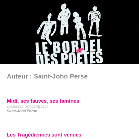
Auteur : Saint-John Perse
Midi, ses fauves, ses famines
SAMEDI 19 OCTOBRE 2024
Saint-John Perse
Les Tragédiennes sont venues