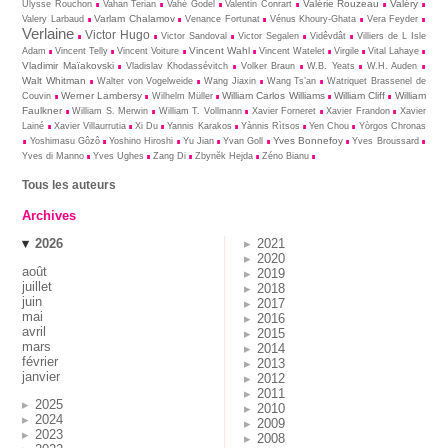
Valérie Rouzeau
Valéry
Ulysse Rouchon
Vahan Terian
Vahé Godel
Valentin Conrart
Varlam Chalamov
Valery Larbaud
Venance Fortunat
Vénus Khoury-Ghata
Vera Feyder
Verlaine
Victor Hugo
Victor Sandoval
Victor Segalen
Vidêvdât
Villiers de L Isle
Vincent Wahl
Adam
Vincent Telly
Vincent Voiture
Vincent Watelet
Virgile
Vital Lahaye
Vladimir Maïakovski
Vladislav Khodassévitch
Volker Braun
W.B. Yeats
W.H. Auden
Walt Whitman
Walter von Vogelweide
Wang Jiaxin
Wang Ts’an
Watriquet Brassenel de
Werner Lambersy
William Carlos Williams
William Cliff
William
Couvin
Wilhelm Müller
Faulkner
William S. Merwin
William T. Vollmann
Xavier Forneret
Xavier Frandon
Xavier
Lainé
Xavier Villaurrutia
Xi Du
Yannis Karakos
Yànnis Rìtsos
Yen Chou
Yòrgos Chronas
Yves Bonnefoy
Yoshimasu Gôzô
Yoshino Hiroshi
Yu Jian
Yvan Goll
Yves Broussard
Yves di Manno
Yves Ughes
Zang Di
Zbynĕk Hejda
Zéno Bianu
Tous les auteurs
Archives
2026
2021
2020
août
2019
juillet
2018
juin
2017
mai
2016
avril
2015
mars
2014
février
2013
janvier
2012
2011
2025
2010
2024
2009
2023
2008