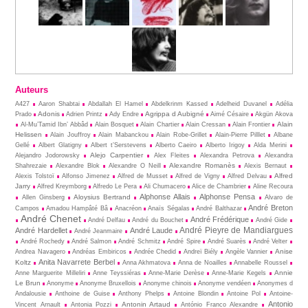
Auteurs
A427
Aaron Shabtai
Abdallah El Hamel
Abdelkrinm Kassed
Adelheid Duvanel
Adélia
Adonis
Agrippa d Aubigné
Prado
Adrien Printz
Ady Endre
Aimé Césaire
Akgün Akova
Alain
Al-Mu’Tamid Ibn’ Abbâd
Alain Bosquet
Alain Chartier
Alain Cressan
Alain Frontier
Helissen
Alain Jouffroy
Alain Mabanckou
Alain Robe-Grillet
Alain-Pierre Pilllet
Albane
Gellé
Albert Glatigny
Albert t’Serstevens
Alberto Caeiro
Alberto Irigoy
Alda Merini
Alejo Carpentier
Alejandro Jodorowsky
Alex Fleites
Alexandra Petrova
Alexandra
Alexandre Romanès
Shahrezaie
Alexandre Blok
Alexandre O Neill
Alexis Bernaut
Alfred
Alexis Tolstoï
Alfonso Jimenez
Alfred de Musset
Alfred de Vigny
Alfred Delvau
Jarry
Alfred Kreymborg
Alfredo Le Pera
Ali Chumacero
Alice de Chambrier
Aline Recoura
Alphonse Allais
Alphonse Pensa
Aloysius Bertrand
Allen Ginsberg
Alvaro de
André Breton
Campos
Amadou Hampâté Bâ
Anacréon
Anaïs Ségalas
André Balthazar
André Chenet
André Frédérique
André Delfau
André du Bouchet
André Gide
André Pieyre de Mandiargues
André Hardellet
André Laude
André Jeanmaire
André Rochedy
André Salmon
André Schmitz
André Spire
André Suarès
André Velter
Anise
Andrea Navagero
Andréas Embiricos
Andrée Chedid
Andreï Biély
Angèle Vannier
Anita Navarrete Berbel
Koltz
Anna Akhmatova
Anna de Noailles
Annabelle Roussel
Annie
Anne Marguerite Milleliri
Anne Teyssiéras
Anne-Marie Derèse
Anne-Marie Kegels
Le Brun
Anonyme
Anonyme Bruxellois
Anonyme chinois
Anonyme vendéen
Anonymes d
Andalousie
Anthoine de Guise
Anthony Phelps
Antoine Blondin
Antoine Pol
Antoine-
Antonio
Antonin Artaud
Vincent Arnault
Antonia Pozzi
António Franco Alexandre