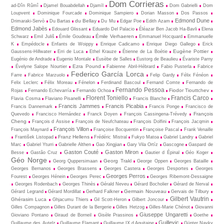
Dom Corrieras
ad-Dîn Rûmî
Djamel Bouabdellah
Djamīl
Dom Gabrielli
Dom
Loupvent
Dominique Fourcade
Dominique Sampiero
Dorian Masson
Dos Passos
Edmond Dune
du Bellay
Drimaraki-Servò
Du Bartas
Du Mu
Edgar Poe
Edith Azam
Edmond Jabès
Edouard Glissant
Eduardo Del Palacio
Éléazar Ben Jacob Ha-Bavli
Elena
Émile Verhaeren
Schwarz
Emil Juliš
Émile Goudeau
Emmanuel Hocquard
Emmanuelle
K
Empédocle
Enfants de Woippy
Enrique Cadicamo
Enrique Diego Gallego
Erick
Eugène Pottier
Gaussens-Hillwater
Erri de Luca
Ethel Krauze
Étienne de La Boétie
Eugénio de Andrade
Eugenio Montale
Eusèbe de Salles
Eustorg de Beaulieu
Évariste Parny
Ezra Pound
Évelyne Salope Nourtier
Fabienne Abril-Hébrard
Fabio Pusterla
Fabrice
Federico García Lorca
Farre
Fabrice Marzuolo
Felip Gardy
Félix Fénéon
Felix Leclerc
Félix Moreau
Fénelon
Ferdinand Bascoul
Fernand Comte
Fernando de
Fernando Pessoa
Fiodor Tiouttchev
Rojas
Fernando Echevarría
Fernando Ochoa
Florent Toniello
Francis Carco
Flavia Cosma
Flaviano Pisanelli
Francis Blanche
Francis Jammes
Francis Picabia
Francis Dannemark
Francis Ponge
Francisco de
François
Quevedo
Francisco Hernández
Franck Doyen
François Cassingena-Trévedy
Cheng
François d Assise
François de Neufchateau
François Dolfini
François Jacqmin
François Villon
François Maynard
Françoise Bocquentin
Françoise Pascal
Frank Venaille
Franz Hellens
František Listopad
Frédéric Mistral
Fukyo Matoa
Gabriel Landry
Gabriel
Marc
Gabriel Yturri
Gabrielle Althen
Gao Xingjian
Gary Vila Ortíz
Gascogne
Gaspard de
Gaston Couté
Gaston Miron
Besse
Gastão Cruz
Gautier d Épinal
Géo Koger
Géo Norge
Georg Trakl
Georg Quppersimaan
George Oppen
Georges Bataille
Georges Bernanos
Georges Brassens
Georges Castera
Georges Desportes
Georges
Georges Perros
Fourest
Georges Hénein
Georges Perec
Georges Ribemont-Dessaigne
Georges Rodenbach
Georges Thinès
Gérald Neveu
Gérard Bocholier
Gérard de Nerval
Germain Nouveau
Gérard Legrand
Gérard Mordillat
Gerhard Falkner
Gervais de Tilbury
Gilbert Vautrin
Ghérasim Luca
Ghjacumu Thiers
Gil Scott-Heron
Gilbert Joncour
Gilles Compagnon
Gilles Durant de la Bergerie
Gilles Hetzog
Gilles-Marie Chénot
Giovanni
Giuseppe Ungaretti
Gioviano Pontano
Giraud de Borneil
Gisèle Prassinos
Goethe
Guillevic
Guillaume des Autelz
Guillaume Flamant
Guillaume IX d Aquitaine
Günter Navky