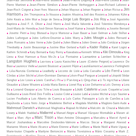
Jean-Pierre Duprey
Jean-Paul Sermonte
Jean-Pierre Bobillot
Jean-Pierre Lesieur
Jean-
Jean-Pierre Siméon
Jean-Pierre Verheggen
Pierre Martinet
Jean-Richard Laforest
Jim
Jean-Roch Coignet
Jean-Yves Masson
Jehan Mayoux
Jehan Regnier
Jehan Rictus
Harrison
Jim Thompson
Jo Nousse
Joakim Afoutni
Joël des Rosiers
Johannes Kühn
Jorge Luis Borges
Jos Roy
John Keats
John Muir
Jorge de Sena
José Agostinho
Baptista
José F. A. Oliver
José Hierro
José María Valverde
José Tolentino Mendonça
José-Maria de Heredia
José-Simon Narvaez
Josef Kainar
Joseph Brodsky
Josette Bernard
Josette Pietri
Josy Blutaud
Joyce Mansour
Juan Bauer
Juan Gelman
Jude Stéfan
Jules Mougin
Jules Laforgue
Jules Renard
Jules Lefèvre-Deumier
Jules Marry
Jules Romains
Jules Verne
Julie Quéré
Julien Blaine
Julien Green
Julio Cortázar
Jürgen
Kader Rabia
Theobaldy
Justin Beausonge
Justine Blue Gerland
Kabîr
Karel Logist
Kiki Dimoula
Kathrin Schmidt
Katy Bernard
Katy Remy
Kawabata
Kenneth White
King
La Fontaine
Lamartine
Lieou
Knut Hamsun
Kouo Mo-Jo
Lambert Schlechter
Langston Hughes
Lao-tseu
Laura Kasischke
Laure (Colette Peignot)
Laurence De
Lautréamont
Biasi
Laurence Vielle
Laurent Bouisset
Laurent Pépin
Lawrence Ferlinghetti
Léo Ferré
Léa-Nunzia Corrieras
Leadbelly
Leconte de Lisle
Leila Carvalho
Leon
Léon-Gontran Damas
Léon-Paul Fargue
Còrdas
Léon Séché
Leopardi
Léopold Sédar
Senghor
Lev Losev
Lewis Caroll
Li Po
Li P’an-long
Li Qing-zhao
Li Ts ing-tchao
Liliane
Giraudon
Liliane Wouters
Linda Maria Baros
Lionel Ray
Lise Deharme
Loïc Demey
Lora
Louis Calaferte
Lorand Gaspar
Ka
Lou Tche
Louis Brauquier
Louis Coquelet
Louis
Guillaume
Louis-René Des Forêts
Louise Colet
Louise Labé
Louise Michel
Loys Saunier
Lucien Feuillade
Luis Alberto de Cuenca
Luís Carlos Patraquim
Luís de Camões
Luis
Sepúlveda
Luiza Neto Jorge
Madeleine Biefnot
Magdala Mathilde
Magloire-Saint-Aude
Mahmoud Darwich
Malcolm
Mahmoud Maghrabi
Majead At-Mahel
Malcolm de Chazal
Mallarmé
Lowry
Malek Haddad
Manuel Alegre
Manuel Vázquez Montalbán
Maram al-
Marc Tison
Masri
Marc Alyn
Marc-Antoine Désaugiers
Marcabru
Marcel Aymé
Marcel Jouhandeau
Marceline Desbordes-Valmore
Marcos Siscar
Margaret Atwood
Marie Noël
Marianne Moore
Marie Alcance
Marie Etienne
Marie LeBlanc
Marie Uguay
Marie-louise Chapelle
Marilyne Bertoncini
Marina Tsvetaïeva
Mário Cesariny
Mark Z.