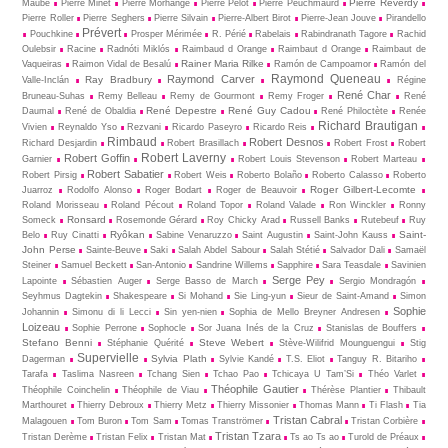
Pierre Reverdy
Maubé
Pierre Minet
Pierre Morhange
Pierre Pelot
Pierre Peuchmaurd
Pierre Roller
Pierre Seghers
Pierre Silvain
Pierre-Albert Birot
Pierre-Jean Jouve
Pirandello
Prévert
Pouchkine
Prosper Mérimée
R. Périé
Rabelais
Rabindranath Tagore
Rachid
Oulebsir
Racine
Radnóti Miklós
Raimbaud d Orange
Raimbaut d Orange
Raimbaut de
Rainer Maria Rilke
Vaqueiras
Raimon Vidal de Besalú
Ramón de Campoamor
Ramón del
Raymond Queneau
Raymond Carver
Ray Bradbury
Valle-Inclán
Régine
René Char
Bruneau-Suhas
Remy Belleau
Remy de Gourmont
Remy Froger
René
René Depestre
René Guy Cadou
Daumal
René de Obaldia
René Philoctète
Renée
Richard Brautigan
Vivien
Reynaldo Yso
Rezvani
Ricardo Paseyro
Ricardo Reis
Rimbaud
Robert Desnos
Richard Desjardin
Robert Brasillach
Robert Frost
Robert
Robert Laverny
Robert Goffin
Garnier
Robert Louis Stevenson
Robert Marteau
Robert Sabatier
Robert Pirsig
Robert Weis
Roberto Bolaño
Roberto Calasso
Roberto
Roger Gilbert-Lecomte
Juarroz
Rodolfo Alonso
Roger Bodart
Roger de Beauvoir
Roland Morisseau
Roland Pécout
Roland Topor
Roland Valade
Ron Winckler
Ronny
Ronsard
Someck
Rosemonde Gérard
Roy Chicky Arad
Russell Banks
Rutebeuf
Ruy
Ryôkan
Saint-
Belo
Ruy Cinatti
Sabine Venaruzzo
Saint Augustin
Saint-John Kauss
John Perse
Sainte-Beuve
Saki
Salah Abdel Sabour
Salah Stétié
Salvador Dali
Samaël
Steiner
Samuel Beckett
San-Antonio
Sandrine Willems
Sapphire
Sara Teasdale
Savinien
Serge Pey
Lapointe
Sébastien Auger
Serge Basso de March
Sergio Mondragón
Seyhmus Dagtekin
Shakespeare
Si Mohand
Sie Ling-yun
Sieur de Saint-Amand
Simon
Sophie
Johannin
Simonu di li Lecci
Sin yen-nien
Sophia de Mello Breyner Andresen
Loizeau
Sophie Perrone
Sophocle
Sor Juana Inés de la Cruz
Stanislas de Bouffers
Stefano Benni
Steve Webert
Stéphanie Quérité
Stève-Wilifrid Mounguengui
Stig
Supervielle
Sylvia Plath
Dagerman
Sylvie Kandé
T.S. Eliot
Tanguy R. Bitariho
Tarafa
Taslima Nasreen
Tchang Sien
Tchao Pao
Tchicaya U Tam’Si
Théo Varlet
Théophile Gautier
Théophile Coinchelin
Théophile de Viau
Thérèse Plantier
Thibault
Marthouret
Thierry Debroux
Thierry Metz
Thierry Missonier
Thomas Mann
Ti Flash
Tia
Tristan Cabral
Malagouen
Tom Buron
Tom Sam
Tomas Tranströmer
Tristan Corbière
Tristan Tzara
Tristan Derème
Tristan Felix
Tristan Mat
Ts ao Ts ao
Turold de Préaux