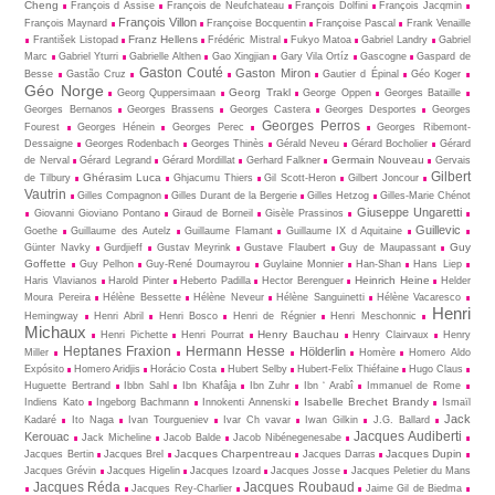
Cheng
François d Assise
François de Neufchateau
François Dolfini
François Jacqmin
François Villon
François Maynard
Françoise Bocquentin
Françoise Pascal
Frank Venaille
Franz Hellens
František Listopad
Frédéric Mistral
Fukyo Matoa
Gabriel Landry
Gabriel
Marc
Gabriel Yturri
Gabrielle Althen
Gao Xingjian
Gary Vila Ortíz
Gascogne
Gaspard de
Gaston Couté
Gaston Miron
Besse
Gastão Cruz
Gautier d Épinal
Géo Koger
Géo Norge
Georg Trakl
Georg Quppersimaan
George Oppen
Georges Bataille
Georges Bernanos
Georges Brassens
Georges Castera
Georges Desportes
Georges
Georges Perros
Fourest
Georges Hénein
Georges Perec
Georges Ribemont-
Dessaigne
Georges Rodenbach
Georges Thinès
Gérald Neveu
Gérard Bocholier
Gérard
Germain Nouveau
de Nerval
Gérard Legrand
Gérard Mordillat
Gerhard Falkner
Gervais
Gilbert
Ghérasim Luca
de Tilbury
Ghjacumu Thiers
Gil Scott-Heron
Gilbert Joncour
Vautrin
Gilles Compagnon
Gilles Durant de la Bergerie
Gilles Hetzog
Gilles-Marie Chénot
Giuseppe Ungaretti
Giovanni Gioviano Pontano
Giraud de Borneil
Gisèle Prassinos
Guillevic
Goethe
Guillaume des Autelz
Guillaume Flamant
Guillaume IX d Aquitaine
Guy
Günter Navky
Gurdjieff
Gustav Meyrink
Gustave Flaubert
Guy de Maupassant
Goffette
Guy Pelhon
Guy-René Dou­may­rou
Guylaine Monnier
Han-Shan
Hans Liep
Heinrich Heine
Haris Vlavianos
Harold Pinter
Heberto Padilla
Hector Berenguer
Helder
Moura Pereira
Hélène Bessette
Hélène Neveur
Hélène Sanguinetti
Hélène Vacaresco
Henri
Hemingway
Henri Abril
Henri Bosco
Henri de Régnier
Henri Meschonnic
Michaux
Henry Bauchau
Henri Pichette
Henri Pourrat
Henry Clairvaux
Henry
Heptanes Fraxion
Hermann Hesse
Hölderlin
Miller
Homère
Homero Aldo
Expósito
Homero Aridjis
Horácio Costa
Hubert Selby
Hubert-Felix Thiéfaine
Hugo Claus
Huguette Bertrand
Ibbn Sahl
Ibn Khafâja
Ibn Zuhr
Ibn ‘ Arabî
Immanuel de Rome
Isabelle Brechet Brandy
Indiens Kato
Ingeborg Bachmann
Innokenti Annenski
Ismaïl
Jack
Kadaré
Ito Naga
Ivan Tourgueniev
Ivar Ch vavar
Iwan Gilkin
J.G. Ballard
Jacques Audiberti
Kerouac
Jack Micheline
Jacob Balde
Jacob Nibénegenesabe
Jacques Charpentreau
Jacques Dupin
Jacques Bertin
Jacques Brel
Jacques Darras
Jacques Grévin
Jacques Higelin
Jacques Izoard
Jacques Josse
Jacques Peletier du Mans
Jacques Réda
Jacques Roubaud
Jacques Rey-Charlier
Jaime Gil de Biedma