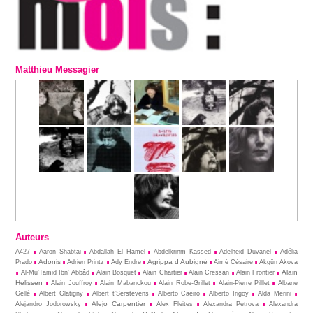
Matthieu Messagier
Auteurs
A427
Aaron Shabtai
Abdallah El Hamel
Abdelkrinm Kassed
Adelheid Duvanel
Adélia
Adonis
Agrippa d Aubigné
Prado
Adrien Printz
Ady Endre
Aimé Césaire
Akgün Akova
Alain
Al-Mu’Tamid Ibn’ Abbâd
Alain Bosquet
Alain Chartier
Alain Cressan
Alain Frontier
Helissen
Alain Jouffroy
Alain Mabanckou
Alain Robe-Grillet
Alain-Pierre Pilllet
Albane
Gellé
Albert Glatigny
Albert t’Serstevens
Alberto Caeiro
Alberto Irigoy
Alda Merini
Alejo Carpentier
Alejandro Jodorowsky
Alex Fleites
Alexandra Petrova
Alexandra