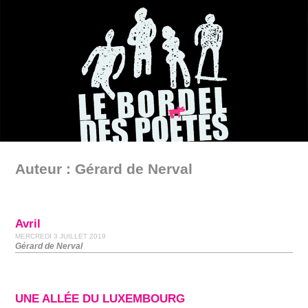
Auteur : Gérard de Nerval
Avril
MERCREDI 3 JUILLET 2019
Gérard de Nerval
UNE ALLÉE DU LUXEMBOURG