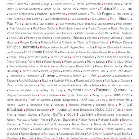
Parme Ceriset
Partition Rouge
Pascal Bonetti
Pascal Giovannetti
Pascal Riou
Pascal
Patrice Maltaverne
Ulrich
Pascual Contursi
Patrice de La Tour du Pin
Patrice Louise
Patrick Prigent
Patricia Ryckewaert
Patrice Repusseau
Patrick Dubost
Paul André
Paul Éluard
Paul Celan
Paul Arène
Paul Chamberland
Paul Chaulot
Paul Claudel
Paul Fort
Paul Mari
Paul Mathieu
Paul Morand
Paul Rosario
Paul Scarron
Paul Thierrin
Paul Vincensini
Paul-Jean Toulet
Paul-Marie Lapointe
Paula Tavares
Paulo Teixeira
Pavel Šrut
Pedro Carmona
Pedro Juan Gutiérrez
Pedro Salinas
Pèire Bec
Peire Cardenal
Peire Vidal
Pernette du Guillet
Peter Grizzi
Pétrarque
Pétrone
Peuple Aztèque
Peuple
Haussa
Peuple Kurde
Philippe Beck
Philippe de Thaun
Philippe Dewolf
Philippe Djian
Philippe Jaccottet
Philippe Soupault
Philippe Lekeuche
Philippre Claudel
Philoxène
Pier Paolo Pasolini
de Cythère
Pierre Arétin
Pierre Bastide
Pierre Béarn
Pierre Dac
Pierre Daru
Pierre de Brach
Pierre Desvois
Pierre Emmanuel
Pierre François Lacenaire
Pierre Louÿs
Pierre Mac Orlan
Pierre Gilman
Pierre Hild
Pierre Jourde
Pierre Lemaitre
Pierre
Pierre Maubé
Pierre Minet
Pierre Morhange
Pierre Pelot
Pierre Peuchmaurd
Reverdy
Pierre Roller
Pierre Seghers
Pierre Silvain
Pierre-Albert Birot
Pierre-Jean Jouve
Prévert
Pirandello
Pouchkine
Prosper Mérimée
R. Périé
Rabelais
Rabindranath
Tagore
Rachid Oulebsir
Racine
Radnóti Miklós
Raimbaud d Orange
Raimbaut d Orange
Rainer Maria Rilke
Raimbaut de Vaqueiras
Raimon Vidal de Besalú
Ramón de Campoamor
Raymond Queneau
Raymond Carver
Ray Bradbury
Ramón del Valle-Inclán
René Char
Régine Bruneau-Suhas
Remy Belleau
Remy de Gourmont
Remy Froger
René Depestre
René Guy Cadou
René Daumal
René de Obaldia
René Philoctète
Richard
Renée Vivien
Reynaldo Yso
Rezvani
Ricardo Paseyro
Ricardo Reis
Brautigan
Rimbaud
Robert Desnos
Richard Desjardin
Robert Brasillach
Robert
Robert Laverny
Robert Goffin
Frost
Robert Garnier
Robert Louis Stevenson
Robert Sabatier
Robert Marteau
Robert Pirsig
Robert Weis
Roberto Bolaño
Roberto
Roger
Calasso
Roberto Juarroz
Rodolfo Alonso
Roger Bodart
Roger de Beauvoir
Gilbert-Lecomte
Roland Morisseau
Roland Pécout
Roland Topor
Roland Valade
Ron
Ronsard
Winckler
Ronny Someck
Rosemonde Gérard
Roy Chicky Arad
Russell Banks
Ryôkan
Rutebeuf
Ruy Belo
Ruy Cinatti
Sabine Venaruzzo
Saint Augustin
Saint-John