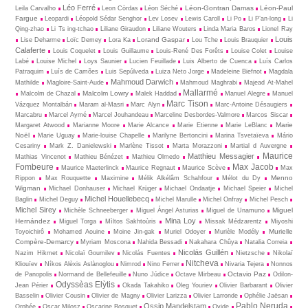
Léo Ferré
Léon-Gontran Damas
Léon-Paul
Leila Carvalho
Leon Còrdas
Léon Séché
Fargue
Leopardi
Léopold Sédar Senghor
Lev Losev
Lewis Caroll
Li Po
Li P’an-long
Li
Qing-zhao
Li Ts ing-tchao
Liliane Giraudon
Liliane Wouters
Linda Maria Baros
Lionel Ray
Louis
Lorand Gaspar
Lise Deharme
Loïc Demey
Lora Ka
Lou Tche
Louis Brauquier
Calaferte
Louis Coquelet
Louis Guillaume
Louis-René Des Forêts
Louise Colet
Louise
Labé
Louise Michel
Loys Saunier
Lucien Feuillade
Luis Alberto de Cuenca
Luís Carlos
Patraquim
Luís de Camões
Luis Sepúlveda
Luiza Neto Jorge
Madeleine Biefnot
Magdala
Mahmoud Darwich
Mathilde
Magloire-Saint-Aude
Mahmoud Maghrabi
Majead At-Mahel
Mallarmé
Malcolm Lowry
Malcolm de Chazal
Malek Haddad
Manuel Alegre
Manuel
Marc Tison
Vázquez Montalbán
Maram al-Masri
Marc Alyn
Marc-Antoine Désaugiers
Marcabru
Marcel Aymé
Marcel Jouhandeau
Marceline Desbordes-Valmore
Marcos Siscar
Marie
Margaret Atwood
Marianne Moore
Marie Alcance
Marie Etienne
Marie LeBlanc
Noël
Marie Uguay
Marie-louise Chapelle
Marilyne Bertoncini
Marina Tsvetaïeva
Mário
Cesariny
Mark Z. Danielewski
Marlène Tissot
Marta Morazzoni
Martial d Auvergne
Maurice
Matthieu Messagier
Mathias Vincenot
Mathieu Bénézet
Mathieu Olmedo
Fombeure
Max Jacob
Maurice Maeterlinck
Maurice Regnaut
Maurice Scève
Max
Menno
Rippon
Max Rouquette
Maximine
Mélik Alkélâm Schahfour
Mélot du Dy
Wigman
Michael Donhauser
Michael Krüger
Michael Ondaatje
Michael Speier
Michel
Michel Houellebecq
Baglin
Michel Deguy
Michel Marulle
Michel Onfray
Michel Pesch
Michel Sirey
Miguel
Michèle Schneeberger
Miguel Ángel Asturias
Miguel de Unamuno
Mina Loy
Hernández
Miguel Torga
Mìltos Sakhtoùris
Missak Médzarentz
Miyoshi
Murielle
Toyoichirô
Mohamed Aouine
Moine Jin-gak
Muriel Odoyer
Murièle Modély
Compère-Demarcy
Myriam Moscona
Nahida Bessadi
Nakahara Chûya
Natalia Correia
Nicolás Guillén
Nazim Hikmet
Nicolaï Goumilev
Nicolás Fuentes
Nietz­sche
Nikolaï
Nitcheva
Kliouïev
Níkos Alèxis Aslànoglou
Nimrod
Nino Ferrer
Nivaria Tejera
Nonnos
Octavio Paz
de Panopolis
Normand de Bellefeuille
Nuno Júdice
Octave Mirbeau
Odilon-
Odyssèas Elỳtis
Jean Périer
Okada Takahiko
Oleg Youriev
Olivier Barbarant
Olivier
Basselin
Olivier Cousin
Olivier de Magny
Olivier Larizza
Olivier Larronde
Ophélie Jaësan
Pablo Neruda
Ossip Mandelstam
Orphée
Oscar Milosz
Oscarine Bosquet
Ovide