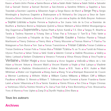
Saint-John Perse
Kauss
Sainte-Beuve
Saki
Salah Abdel Sabour
Salah Stétié
Salvador
Dali
Samaël Steiner
Samuel Beckett
San-Antonio
Sandrine Willems
Sapphire
Sara
Serge Pey
Teasdale
Savinien Lapointe
Sébastien Auger
Serge Basso de March
Sergio
Mondragón
Seyhmus Dagtekin
Shakespeare
Si Mohand
Sie Ling-yun
Sieur de Saint-
Amand
Simon Johannin
Simonu di li Lecci
Sin yen-nien
Sophia de Mello Breyner Andresen
Sophie Loizeau
Sophie Perrone
Sophocle
Sor Juana Inés de la Cruz
Stanislas de
Stefano Benni
Steve Webert
Bouffers
Stéphanie Quérité
Stève-Wilifrid Mounguengui
Supervielle
Sylvia Plath
Stig Dagerman
Sylvie Kandé
T.S. Eliot
Tanguy R. Bitariho
Tarafa
Taslima Nasreen
Tchang Sien
Tchao Pao
Tchicaya U Tam’Si
Théo Varlet
Théophile Gautier
Théophile Coinchelin
Théophile de Viau
Thérèse Plantier
Thibault
Marthouret
Thierry Debroux
Thierry Metz
Thierry Missonier
Thomas Mann
Ti Flash
Tia
Tristan Cabral
Malagouen
Tom Buron
Tom Sam
Tomas Tranströmer
Tristan Corbière
Tristan Tzara
Tristan Derème
Tristan Felix
Tristan Mat
Ts ao Ts ao
Turold de Préaux
Valérie Rouzeau
Valéry
Ulysse Rouchon
Vahan Terian
Vahé Godel
Valentin Conrart
Varlam Chalamov
Valery Larbaud
Venance Fortunat
Vénus Khoury-Ghata
Vera Feyder
Verlaine
Victor Hugo
Victor Sandoval
Victor Segalen
Vidêvdât
Villiers de L Isle
Vincent Wahl
Vladimir
Adam
Vincent Voiture
Vincent Watelet
Virgile
Vital Lahaye
Maïakovski
Walt
Vladislav Khodassévitch
Volker Braun
W.B. Yeats
W.H. Auden
Whitman
Walter von Vogelweide
Wang Jiaxin
Wang Ts’an
Watriquet Brassenel de Couvin
Werner Lambersy
William Carlos Williams
William Cliff
William
Wilhelm Müller
Faulkner
William S. Merwin
William T. Vollmann
Xavier Forneret
Xavier Frandon
Xavier
Lainé
Xavier Villaurrutia
Xi Du
Yannis Karakos
Yànnis Rìtsos
Yen Chou
Yòrgos Chronas
Yves Bonnefoy
Yoshimasu Gôzô
Yoshino Hiroshi
Yu Jian
Yvan Goll
Yves Broussard
Yves di Manno
Yves Ughes
Zang Di
Zbynĕk Hejda
Zéno Bianu
Tous les auteurs
Archives