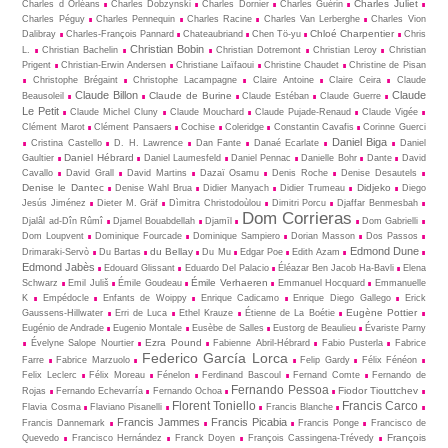
Charles Juliet
Charles d Orléans
Charles Dobzynski
Charles Dornier
Charles Guérin
Charles Péguy
Charles Pennequin
Charles Racine
Charles Van Lerberghe
Charles Vion
Chloé Charpentier
Dalibray
Charles-François Pannard
Chateaubriand
Chen Tö-yu
Chris
Christian Bobin
L.
Christian Bachelin
Christian Dotremont
Christian Leroy
Christian
Prigent
Christian-Erwin Andersen
Christiane Laïfaoui
Christine Chaudet
Christine de Pisan
Christophe Brégaint
Christophe Lacampagne
Claire Antoine
Claire Ceira
Claude
Claude Billon
Claude
Claude de Burine
Beausoleil
Claude Estéban
Claude Guerre
Le Petit
Claude Michel Cluny
Claude Mouchard
Claude Pujade-Renaud
Claude Vigée
Clément Marot
Clément Pansaers
Cochise
Coleridge
Constantin Cavafis
Corinne Guerci
Daniel Biga
Cristina Castello
D. H. Lawrence
Dan Fante
Danaé Ecarlate
Daniel
Daniel Hébrard
Gaultier
Daniel Laumesfeld
Daniel Pennac
Danielle Bohr
Dante
David
Cavallo
David Grall
David Martins
Dazaï Osamu
Denis Roche
Denise Desautels
Denise le Dantec
Didjeko
Denise Wahl Brua
Didier Manyach
Didier Trumeau
Diego
Jesús Jiménez
Dieter M. Gräf
Dìmitra Christodoùlou
Dimitri Porcu
Djaffar Benmesbah
Dom Corrieras
Djalâl ad-Dîn Rûmî
Djamel Bouabdellah
Djamīl
Dom Gabrielli
Dom Loupvent
Dominique Fourcade
Dominique Sampiero
Dorian Masson
Dos Passos
Edmond Dune
du Bellay
Drimaraki-Servò
Du Bartas
Du Mu
Edgar Poe
Edith Azam
Edmond Jabès
Edouard Glissant
Eduardo Del Palacio
Éléazar Ben Jacob Ha-Bavli
Elena
Émile Verhaeren
Schwarz
Emil Juliš
Émile Goudeau
Emmanuel Hocquard
Emmanuelle
K
Empédocle
Enfants de Woippy
Enrique Cadicamo
Enrique Diego Gallego
Erick
Eugène Pottier
Gaussens-Hillwater
Erri de Luca
Ethel Krauze
Étienne de La Boétie
Eugénio de Andrade
Eugenio Montale
Eusèbe de Salles
Eustorg de Beaulieu
Évariste Parny
Ezra Pound
Évelyne Salope Nourtier
Fabienne Abril-Hébrard
Fabio Pusterla
Fabrice
Federico García Lorca
Farre
Fabrice Marzuolo
Felip Gardy
Félix Fénéon
Felix Leclerc
Félix Moreau
Fénelon
Ferdinand Bascoul
Fernand Comte
Fernando de
Fernando Pessoa
Fiodor Tiouttchev
Rojas
Fernando Echevarría
Fernando Ochoa
Florent Toniello
Francis Carco
Flavia Cosma
Flaviano Pisanelli
Francis Blanche
Francis Jammes
Francis Picabia
Francis Dannemark
Francis Ponge
Francisco de
François
Quevedo
Francisco Hernández
Franck Doyen
François Cassingena-Trévedy