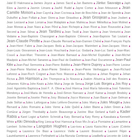
Jànluc Sauvaigo
James Joyce
Jalal El Hakmaoui
James Sacré
Jan Baetens
Japh
Jean
Eiios
Jasmin
Jasmin Limans
Jaufré Rudel
Jayne Cortez
Jean Arbousset
Camille Moison
Jean Cayrol
Jean Cocteau
Jean de Boschère
Jean de Sponde
Jean
Jean Grosjean
Dubuffet
Jean Follain
Jean Giono
Jean Giraudoux
Jean Joubert
Jean Métellus
Jean Lestavel
Jean Lorrain
Jean Malaplate
Jean Malrieu
Jean Molinet
Jean Moreas
Jean Nass
Jean Pérol
Jean Richepin
Jean Rivet
Jean Rousselot
Jean
Jean Tardieu
Second
Jean Sénac
Jean Teulé
Jean Vautrin
Jean Venturini
Jean
Vodaine
Jean-Baptiste Chassignet
Jean-Baptiste Clément
Jean-Baptiste Tati Loutard
Jean-Claude Pirotte
Jean-Claude Renard
Jean-Damien Chéné
Jean-François Payfa
Jean-Henri Fabre
Jean-Jacques Bedu
Jean-Jacques Marimbert
Jean-Jacques Viton
Jean-Louis Giovannoni
Jean-Louis Houchard
Jean-Luc Godard
Jean-Luc Sarré
Jean-Marc
Couvé
Jean-Marc Thevenin
Jean-Marie Barnaud
Jean-Michel Espitallier
Jean-Michel
Jean-Paul
Maulpoix
Jean-Michel Sananes
Jean-Paul de Dadelsen
Jean-Paul Ducarteron
Klée
Jean-Pierre Duprey
Jean-Paul Sermonte
Jean-Pierre Bobillot
Jean-Pierre Lesieur
Jean-Pierre Siméon
Jean-Pierre Verheggen
Jean-Pierre Martinet
Jean-Richard
Laforest
Jean-Roch Coignet
Jean-Yves Masson
Jehan Mayoux
Jehan Regnier
Jehan
Jim Harrison
Rictus
Jim Thompson
Jo Nousse
Joakim Afoutni
Joël des Rosiers
Jorge Luis Borges
Jos Roy
Johannes Kühn
John Keats
John Muir
Jorge de Sena
José Agostinho Baptista
José F. A. Oliver
José Hierro
José María Valverde
José Tolentino
Mendonça
José-Maria de Heredia
José-Simon Narvaez
Josef Kainar
Joseph Brodsky
Josette Bernard
Josette Pietri
Josy Blutaud
Joyce Mansour
Juan Bauer
Juan Gelman
Jules Mougin
Jules Laforgue
Jules
Jude Stéfan
Jules Lefèvre-Deumier
Jules Marry
Renard
Jules Romains
Jules Verne
Julie Quéré
Julien Blaine
Julien Green
Julio
Kader
Cortázar
Jürgen Theobaldy
Justin Beausonge
Justine Blue Gerland
Kabîr
Rabia
Karel Logist
Kathrin Schmidt
Katy Bernard
Katy Remy
Kawabata
Kenneth
Kiki Dimoula
La Fontaine
Lamartine
White
King Lieou
Knut Hamsun
Kouo Mo-Jo
Langston Hughes
Lambert Schlechter
Lao-tseu
Laura Kasischke
Laure (Colette
Peignot)
Laurence De Biasi
Laurence Vielle
Laurent Bouisset
Laurent Pépin
Lautréamont
Léa-Nunzia Corrieras
Lawrence Ferlinghetti
Leadbelly
Leconte de Lisle