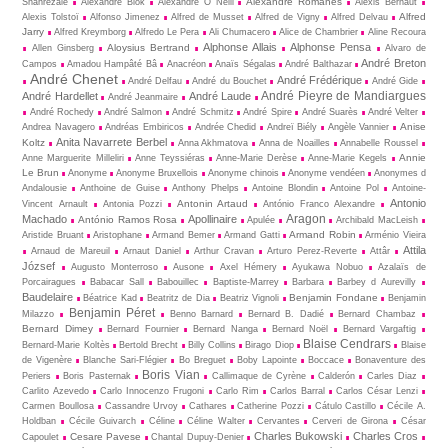
Alexandre Romanès
Shahrezaie
Alexandre Blok
Alexandre O Neill
Alexis Bernaut
Alfred
Alexis Tolstoï
Alfonso Jimenez
Alfred de Musset
Alfred de Vigny
Alfred Delvau
Jarry
Alfred Kreymborg
Alfredo Le Pera
Ali Chumacero
Alice de Chambrier
Aline Recoura
Alphonse Allais
Alphonse Pensa
Aloysius Bertrand
Allen Ginsberg
Alvaro de
André Breton
Campos
Amadou Hampâté Bâ
Anacréon
Anaïs Ségalas
André Balthazar
André Chenet
André Frédérique
André Delfau
André du Bouchet
André Gide
André Pieyre de Mandiargues
André Hardellet
André Laude
André Jeanmaire
André Rochedy
André Salmon
André Schmitz
André Spire
André Suarès
André Velter
Anise
Andrea Navagero
Andréas Embiricos
Andrée Chedid
Andreï Biély
Angèle Vannier
Anita Navarrete Berbel
Koltz
Anna Akhmatova
Anna de Noailles
Annabelle Roussel
Annie
Anne Marguerite Milleliri
Anne Teyssiéras
Anne-Marie Derèse
Anne-Marie Kegels
Le Brun
Anonyme
Anonyme Bruxellois
Anonyme chinois
Anonyme vendéen
Anonymes d
Andalousie
Anthoine de Guise
Anthony Phelps
Antoine Blondin
Antoine Pol
Antoine-
Antonio
Antonin Artaud
Vincent Arnault
Antonia Pozzi
António Franco Alexandre
Aragon
Machado
Apollinaire
António Ramos Rosa
Apulée
Archibald MacLeish
Armand Robin
Aristide Bruant
Aristophane
Armand Bemer
Armand Gatti
Arménio Vieira
Attila
Arnaud de Mareuil
Arnaut Daniel
Arthur Cravan
Arturo Perez-Reverte
Attâr
József
Augusto Monterroso
Ausone
Axel Hémery
Ayukawa Nobuo
Azalaïs de
Porcairagues
Babacar Sall
Babouillec
Baptiste-Marrey
Barbara
Barbey d Aurevilly
Baudelaire
Benjamin Fondane
Béatrice Kad
Beatritz de Dia
Beatriz Vignoli
Benjamin
Benjamin Péret
Milazzo
Benno Barnard
Bernard B. Dadié
Bernard Chambaz
Bernard Dimey
Bernard Fournier
Bernard Nanga
Bernard Noël
Bernard Vargaftig
Blaise Cendrars
Bernard-Marie Koltès
Bertold Brecht
Billy Collins
Birago Diop
Blaise
de Vigenère
Blanche Sari-Flégier
Bo Breguet
Boby Lapointe
Boccace
Bonaventure des
Boris Vian
Periers
Boris Pasternak
Callimaque de Cyrène
Cal­derón
Carles Diaz
Carlito Azevedo
Carlo Innocenzo Frugoni
Carlo Rim
Carlos Barral
Carlos César Lenzi
Carmen Boullosa
Cassandre Urvoy
Cathares
Catherine Pozzi
Cátulo Castillo
Cécile A.
Holdban
Cécile Guivarch
Céline
Céline Walter
Cervantes
Cerveri de Girona
César
Charles Bukowski
Charles Cros
Cesare Pavese
Capoulet
Chantal Dupuy-Denier