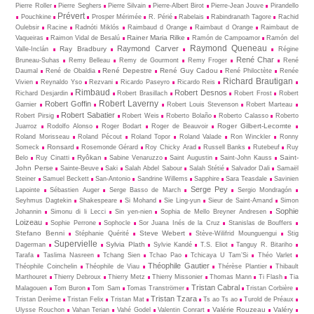
Pierre Roller
Pierre Seghers
Pierre Silvain
Pierre-Albert Birot
Pierre-Jean Jouve
Pirandello
Prévert
Pouchkine
Prosper Mérimée
R. Périé
Rabelais
Rabindranath Tagore
Rachid
Oulebsir
Racine
Radnóti Miklós
Raimbaud d Orange
Raimbaut d Orange
Raimbaut de
Rainer Maria Rilke
Vaqueiras
Raimon Vidal de Besalú
Ramón de Campoamor
Ramón del
Raymond Queneau
Raymond Carver
Ray Bradbury
Valle-Inclán
Régine
René Char
Bruneau-Suhas
Remy Belleau
Remy de Gourmont
Remy Froger
René
René Depestre
René Guy Cadou
Daumal
René de Obaldia
René Philoctète
Renée
Richard Brautigan
Vivien
Reynaldo Yso
Rezvani
Ricardo Paseyro
Ricardo Reis
Rimbaud
Robert Desnos
Richard Desjardin
Robert Brasillach
Robert Frost
Robert
Robert Laverny
Robert Goffin
Garnier
Robert Louis Stevenson
Robert Marteau
Robert Sabatier
Robert Pirsig
Robert Weis
Roberto Bolaño
Roberto Calasso
Roberto
Roger Gilbert-Lecomte
Juarroz
Rodolfo Alonso
Roger Bodart
Roger de Beauvoir
Roland Morisseau
Roland Pécout
Roland Topor
Roland Valade
Ron Winckler
Ronny
Ronsard
Someck
Rosemonde Gérard
Roy Chicky Arad
Russell Banks
Rutebeuf
Ruy
Ryôkan
Saint-
Belo
Ruy Cinatti
Sabine Venaruzzo
Saint Augustin
Saint-John Kauss
John Perse
Sainte-Beuve
Saki
Salah Abdel Sabour
Salah Stétié
Salvador Dali
Samaël
Steiner
Samuel Beckett
San-Antonio
Sandrine Willems
Sapphire
Sara Teasdale
Savinien
Serge Pey
Lapointe
Sébastien Auger
Serge Basso de March
Sergio Mondragón
Seyhmus Dagtekin
Shakespeare
Si Mohand
Sie Ling-yun
Sieur de Saint-Amand
Simon
Sophie
Johannin
Simonu di li Lecci
Sin yen-nien
Sophia de Mello Breyner Andresen
Loizeau
Sophie Perrone
Sophocle
Sor Juana Inés de la Cruz
Stanislas de Bouffers
Stefano Benni
Steve Webert
Stéphanie Quérité
Stève-Wilifrid Mounguengui
Stig
Supervielle
Sylvia Plath
Dagerman
Sylvie Kandé
T.S. Eliot
Tanguy R. Bitariho
Tarafa
Taslima Nasreen
Tchang Sien
Tchao Pao
Tchicaya U Tam’Si
Théo Varlet
Théophile Gautier
Théophile Coinchelin
Théophile de Viau
Thérèse Plantier
Thibault
Marthouret
Thierry Debroux
Thierry Metz
Thierry Missonier
Thomas Mann
Ti Flash
Tia
Tristan Cabral
Malagouen
Tom Buron
Tom Sam
Tomas Tranströmer
Tristan Corbière
Tristan Tzara
Tristan Derème
Tristan Felix
Tristan Mat
Ts ao Ts ao
Turold de Préaux
Valérie Rouzeau
Valéry
Ulysse Rouchon
Vahan Terian
Vahé Godel
Valentin Conrart