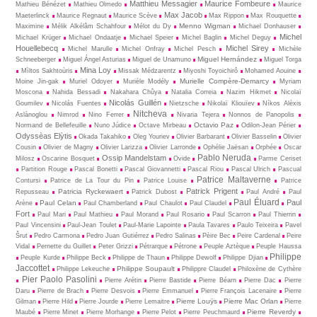
Matthieu Messagier
Maurice Fombeure
Mathieu Bénézet
Mathieu Olmedo
Maurice
Max Jacob
Maeterlinck
Maurice Regnaut
Maurice Scève
Max Rippon
Max Rouquette
Menno Wigman
Maximine
Mélik Alkélâm Schahfour
Mélot du Dy
Michael Donhauser
Michel
Michael Krüger
Michael Ondaatje
Michael Speier
Michel Baglin
Michel Deguy
Houellebecq
Michel Sirey
Michel Marulle
Michel Onfray
Michel Pesch
Michèle
Miguel Hernández
Schneeberger
Miguel Ángel Asturias
Miguel de Unamuno
Miguel Torga
Mina Loy
Mìltos Sakhtoùris
Missak Médzarentz
Miyoshi Toyoichirô
Mohamed Aouine
Murielle Compère-Demarcy
Moine Jin-gak
Muriel Odoyer
Murièle Modély
Myriam
Moscona
Nahida Bessadi
Nakahara Chûya
Natalia Correia
Nazim Hikmet
Nicolaï
Nicolás Guillén
Goumilev
Nicolás Fuentes
Nietz­sche
Nikolaï Kliouïev
Níkos Alèxis
Nitcheva
Aslànoglou
Nimrod
Nino Ferrer
Nivaria Tejera
Nonnos de Panopolis
Octavio Paz
Normand de Bellefeuille
Nuno Júdice
Octave Mirbeau
Odilon-Jean Périer
Odyssèas Elỳtis
Okada Takahiko
Oleg Youriev
Olivier Barbarant
Olivier Basselin
Olivier
Cousin
Olivier de Magny
Olivier Larizza
Olivier Larronde
Ophélie Jaësan
Orphée
Oscar
Pablo Neruda
Ossip Mandelstam
Milosz
Oscarine Bosquet
Ovide
Parme Ceriset
Partition Rouge
Pascal Bonetti
Pascal Giovannetti
Pascal Riou
Pascal Ulrich
Pascual
Patrice Maltaverne
Contursi
Patrice de La Tour du Pin
Patrice Louise
Patrice
Patrick Prigent
Patricia Ryckewaert
Repusseau
Patrick Dubost
Paul André
Paul
Paul Éluard
Paul
Paul Celan
Arène
Paul Chamberland
Paul Chaulot
Paul Claudel
Fort
Paul Mari
Paul Mathieu
Paul Morand
Paul Rosario
Paul Scarron
Paul Thierrin
Paul Vincensini
Paul-Jean Toulet
Paul-Marie Lapointe
Paula Tavares
Paulo Teixeira
Pavel
Šrut
Pedro Carmona
Pedro Juan Gutiérrez
Pedro Salinas
Pèire Bec
Peire Cardenal
Peire
Vidal
Pernette du Guillet
Peter Grizzi
Pétrarque
Pétrone
Peuple Aztèque
Peuple Haussa
Philippe
Peuple Kurde
Philippe Beck
Philippe de Thaun
Philippe Dewolf
Philippe Djian
Jaccottet
Philippe Soupault
Philippe Lekeuche
Philippre Claudel
Philoxène de Cythère
Pier Paolo Pasolini
Pierre Arétin
Pierre Bastide
Pierre Béarn
Pierre Dac
Pierre
Daru
Pierre de Brach
Pierre Desvois
Pierre Emmanuel
Pierre François Lacenaire
Pierre
Pierre Louÿs
Pierre Mac Orlan
Gilman
Pierre Hild
Pierre Jourde
Pierre Lemaitre
Pierre
Pierre Reverdy
Maubé
Pierre Minet
Pierre Morhange
Pierre Pelot
Pierre Peuchmaurd