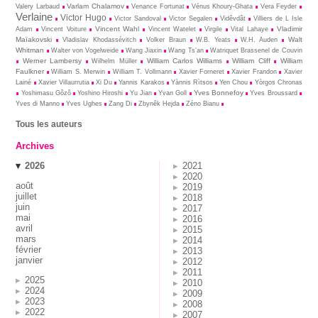
Varlam Chalamov
Valery Larbaud
Venance Fortunat
Vénus Khoury-Ghata
Vera Feyder
Verlaine
Victor Hugo
Victor Sandoval
Victor Segalen
Vidêvdât
Villiers de L Isle
Vincent Wahl
Vladimir
Adam
Vincent Voiture
Vincent Watelet
Virgile
Vital Lahaye
Maïakovski
Walt
Vladislav Khodassévitch
Volker Braun
W.B. Yeats
W.H. Auden
Whitman
Walter von Vogelweide
Wang Jiaxin
Wang Ts’an
Watriquet Brassenel de Couvin
Werner Lambersy
William Carlos Williams
William Cliff
William
Wilhelm Müller
Faulkner
William S. Merwin
William T. Vollmann
Xavier Forneret
Xavier Frandon
Xavier
Lainé
Xavier Villaurrutia
Xi Du
Yannis Karakos
Yànnis Rìtsos
Yen Chou
Yòrgos Chronas
Yves Bonnefoy
Yoshimasu Gôzô
Yoshino Hiroshi
Yu Jian
Yvan Goll
Yves Broussard
Yves di Manno
Yves Ughes
Zang Di
Zbynĕk Hejda
Zéno Bianu
Tous les auteurs
Archives
2026
2021
2020
août
2019
juillet
2018
juin
2017
mai
2016
avril
2015
mars
2014
février
2013
janvier
2012
2011
2025
2010
2024
2009
2023
2008
2022
2007