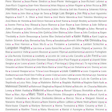
Jean-Pierre Siméon
Jean-Pierre Verheggen
Pierre Martinet
Jean-Richard Laforest
Jim
Jean-Roch Coignet
Jean-Yves Masson
Jehan Mayoux
Jehan Regnier
Jehan Rictus
Harrison
Jim Thompson
Jo Nousse
Joakim Afoutni
Joël des Rosiers
Johannes Kühn
Jorge Luis Borges
Jos Roy
John Keats
John Muir
Jorge de Sena
José Agostinho
Baptista
José F. A. Oliver
José Hierro
José María Valverde
José Tolentino Mendonça
José-Maria de Heredia
José-Simon Narvaez
Josef Kainar
Joseph Brodsky
Josette Bernard
Josette Pietri
Josy Blutaud
Joyce Mansour
Juan Bauer
Juan Gelman
Jude Stéfan
Jules Mougin
Jules Laforgue
Jules Renard
Jules Lefèvre-Deumier
Jules Marry
Jules Romains
Jules Verne
Julie Quéré
Julien Blaine
Julien Green
Julio Cortázar
Jürgen
Kader Rabia
Theobaldy
Justin Beausonge
Justine Blue Gerland
Kabîr
Karel Logist
Kiki Dimoula
Kathrin Schmidt
Katy Bernard
Katy Remy
Kawabata
Kenneth White
King
La Fontaine
Lamartine
Lieou
Knut Hamsun
Kouo Mo-Jo
Lambert Schlechter
Langston Hughes
Lao-tseu
Laura Kasischke
Laure (Colette Peignot)
Laurence De
Lautréamont
Biasi
Laurence Vielle
Laurent Bouisset
Laurent Pépin
Lawrence Ferlinghetti
Léo Ferré
Léa-Nunzia Corrieras
Leadbelly
Leconte de Lisle
Leila Carvalho
Leon
Léon-Gontran Damas
Léon-Paul Fargue
Còrdas
Léon Séché
Leopardi
Léopold Sédar
Senghor
Lev Losev
Lewis Caroll
Li Po
Li P’an-long
Li Qing-zhao
Li Ts ing-tchao
Liliane
Giraudon
Liliane Wouters
Linda Maria Baros
Lionel Ray
Lise Deharme
Loïc Demey
Lora
Louis Calaferte
Lorand Gaspar
Ka
Lou Tche
Louis Brauquier
Louis Coquelet
Louis
Guillaume
Louis-René Des Forêts
Louise Colet
Louise Labé
Louise Michel
Loys Saunier
Lucien Feuillade
Luis Alberto de Cuenca
Luís Carlos Patraquim
Luís de Camões
Luis
Sepúlveda
Luiza Neto Jorge
Madeleine Biefnot
Magdala Mathilde
Magloire-Saint-Aude
Mahmoud Darwich
Malcolm
Mahmoud Maghrabi
Majead At-Mahel
Malcolm de Chazal
Mallarmé
Lowry
Malek Haddad
Manuel Alegre
Manuel Vázquez Montalbán
Maram al-
Marc Tison
Masri
Marc Alyn
Marc-Antoine Désaugiers
Marcabru
Marcel Aymé
Marcel Jouhandeau
Marceline Desbordes-Valmore
Marcos Siscar
Margaret Atwood
Marie Noël
Marianne Moore
Marie Alcance
Marie Etienne
Marie LeBlanc
Marie Uguay
Marie-louise Chapelle
Marilyne Bertoncini
Marina Tsvetaïeva
Mário Cesariny
Mark Z.
Danielewski
Marlène Tissot
Marta Morazzoni
Martial d Auvergne
Mathias Vincenot