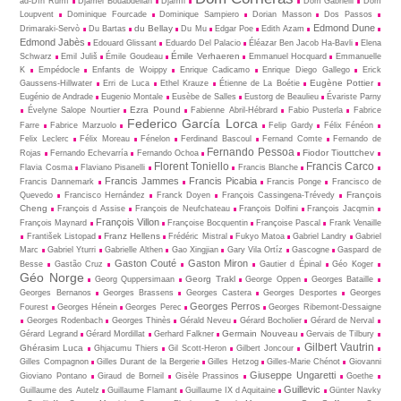
ad-Dîn Rûmî
Djamel Bouabdellah
Djamīl
Dom Gabrielli
Dom
Loupvent
Dominique Fourcade
Dominique Sampiero
Dorian Masson
Dos Passos
Edmond Dune
du Bellay
Drimaraki-Servò
Du Bartas
Du Mu
Edgar Poe
Edith Azam
Edmond Jabès
Edouard Glissant
Eduardo Del Palacio
Éléazar Ben Jacob Ha-Bavli
Elena
Émile Verhaeren
Schwarz
Emil Juliš
Émile Goudeau
Emmanuel Hocquard
Emmanuelle
K
Empédocle
Enfants de Woippy
Enrique Cadicamo
Enrique Diego Gallego
Erick
Eugène Pottier
Gaussens-Hillwater
Erri de Luca
Ethel Krauze
Étienne de La Boétie
Eugénio de Andrade
Eugenio Montale
Eusèbe de Salles
Eustorg de Beaulieu
Évariste Parny
Ezra Pound
Évelyne Salope Nourtier
Fabienne Abril-Hébrard
Fabio Pusterla
Fabrice
Federico García Lorca
Farre
Fabrice Marzuolo
Felip Gardy
Félix Fénéon
Felix Leclerc
Félix Moreau
Fénelon
Ferdinand Bascoul
Fernand Comte
Fernando de
Fernando Pessoa
Fiodor Tiouttchev
Rojas
Fernando Echevarría
Fernando Ochoa
Florent Toniello
Francis Carco
Flavia Cosma
Flaviano Pisanelli
Francis Blanche
Francis Jammes
Francis Picabia
Francis Dannemark
Francis Ponge
Francisco de
François
Quevedo
Francisco Hernández
Franck Doyen
François Cassingena-Trévedy
Cheng
François d Assise
François de Neufchateau
François Dolfini
François Jacqmin
François Villon
François Maynard
Françoise Bocquentin
Françoise Pascal
Frank Venaille
Franz Hellens
František Listopad
Frédéric Mistral
Fukyo Matoa
Gabriel Landry
Gabriel
Marc
Gabriel Yturri
Gabrielle Althen
Gao Xingjian
Gary Vila Ortíz
Gascogne
Gaspard de
Gaston Couté
Gaston Miron
Besse
Gastão Cruz
Gautier d Épinal
Géo Koger
Géo Norge
Georg Trakl
Georg Quppersimaan
George Oppen
Georges Bataille
Georges Bernanos
Georges Brassens
Georges Castera
Georges Desportes
Georges
Georges Perros
Fourest
Georges Hénein
Georges Perec
Georges Ribemont-Dessaigne
Georges Rodenbach
Georges Thinès
Gérald Neveu
Gérard Bocholier
Gérard de Nerval
Germain Nouveau
Gérard Legrand
Gérard Mordillat
Gerhard Falkner
Gervais de Tilbury
Gilbert Vautrin
Ghérasim Luca
Ghjacumu Thiers
Gil Scott-Heron
Gilbert Joncour
Gilles Compagnon
Gilles Durant de la Bergerie
Gilles Hetzog
Gilles-Marie Chénot
Giovanni
Giuseppe Ungaretti
Gioviano Pontano
Giraud de Borneil
Gisèle Prassinos
Goethe
Guillevic
Guillaume des Autelz
Guillaume Flamant
Guillaume IX d Aquitaine
Günter Navky