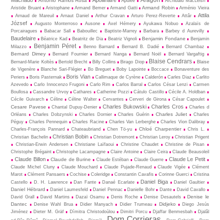
Machado
Apollinaire
António Ramos Rosa
Apulée
Archibald MacLeish
Armand Robin
Aristide Bruant
Aristophane
Armand Bemer
Armand Gatti
Arménio Vieira
Attila
Arnaud de Mareuil
Arnaut Daniel
Arthur Cravan
Arturo Perez-Reverte
Attâr
József
Augusto Monterroso
Ausone
Axel Hémery
Ayukawa Nobuo
Azalaïs de
Porcairagues
Babacar Sall
Babouillec
Baptiste-Marrey
Barbara
Barbey d Aurevilly
Baudelaire
Benjamin Fondane
Béatrice Kad
Beatritz de Dia
Beatriz Vignoli
Benjamin
Benjamin Péret
Milazzo
Benno Barnard
Bernard B. Dadié
Bernard Chambaz
Bernard Dimey
Bernard Fournier
Bernard Nanga
Bernard Noël
Bernard Vargaftig
Blaise Cendrars
Bernard-Marie Koltès
Bertold Brecht
Billy Collins
Birago Diop
Blaise
de Vigenère
Blanche Sari-Flégier
Bo Breguet
Boby Lapointe
Boccace
Bonaventure des
Boris Vian
Periers
Boris Pasternak
Callimaque de Cyrène
Cal­derón
Carles Diaz
Carlito
Azevedo
Carlo Innocenzo Frugoni
Carlo Rim
Carlos Barral
Carlos César Lenzi
Carmen
Boullosa
Cassandre Urvoy
Cathares
Catherine Pozzi
Cátulo Castillo
Cécile A. Holdban
Cécile Guivarch
Céline
Céline Walter
Cervantes
Cerveri de Girona
César Capoulet
Charles Bukowski
Charles Cros
Cesare Pavese
Chantal Dupuy-Denier
Charles d
Charles Juliet
Orléans
Charles Dobzynski
Charles Dornier
Charles Guérin
Charles
Péguy
Charles Pennequin
Charles Racine
Charles Van Lerberghe
Charles Vion Dalibray
Chloé Charpentier
Charles-François Pannard
Chateaubriand
Chen Tö-yu
Chris L.
Christian Bobin
Christian Bachelin
Christian Dotremont
Christian Leroy
Christian Prigent
Christian-Erwin Andersen
Christiane Laïfaoui
Christine Chaudet
Christine de Pisan
Christophe Brégaint
Christophe Lacampagne
Claire Antoine
Claire Ceira
Claude Beausoleil
Claude Billon
Claude Le Petit
Claude de Burine
Claude Estéban
Claude Guerre
Claude Michel Cluny
Claude Mouchard
Claude Pujade-Renaud
Claude Vigée
Clément
Marot
Clément Pansaers
Cochise
Coleridge
Constantin Cavafis
Corinne Guerci
Cristina
Daniel Biga
Castello
D. H. Lawrence
Dan Fante
Danaé Ecarlate
Daniel Gaultier
Daniel Hébrard
Daniel Laumesfeld
Daniel Pennac
Danielle Bohr
Dante
David Cavallo
Denise le
David Grall
David Martins
Dazaï Osamu
Denis Roche
Denise Desautels
Dantec
Didjeko
Denise Wahl Brua
Didier Manyach
Didier Trumeau
Diego Jesús
Jiménez
Dieter M. Gräf
Dìmitra Christodoùlou
Dimitri Porcu
Djaffar Benmesbah
Djalâl
Dom Corrieras