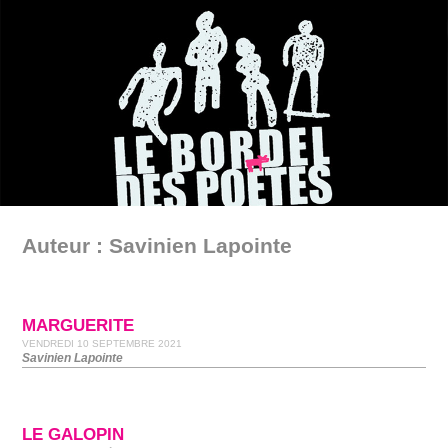
Auteur : Savinien Lapointe
MARGUERITE
VENDREDI 10 SEPTEMBRE 2021
Savinien Lapointe
LE GALOPIN