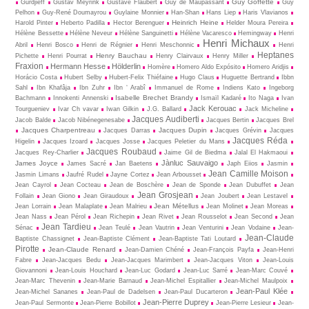
Guy Goffette
Gurdjieff
Gustav Meyrink
Gustave Flaubert
Guy de Maupassant
Guy
Pelhon
Guy-René Dou­may­rou
Guylaine Monnier
Han-Shan
Hans Liep
Haris Vlavianos
Heinrich Heine
Harold Pinter
Heberto Padilla
Hector Berenguer
Helder Moura Pereira
Hélène Bessette
Hélène Neveur
Hélène Sanguinetti
Hélène Vacaresco
Hemingway
Henri
Henri Michaux
Abril
Henri Bosco
Henri de Régnier
Henri Meschonnic
Henri
Heptanes
Henry Bauchau
Pichette
Henri Pourrat
Henry Clairvaux
Henry Miller
Fraxion
Hermann Hesse
Hölderlin
Homère
Homero Aldo Expósito
Homero Aridjis
Horácio Costa
Hubert Selby
Hubert-Felix Thiéfaine
Hugo Claus
Huguette Bertrand
Ibbn
Sahl
Ibn Khafâja
Ibn Zuhr
Ibn ‘ Arabî
Immanuel de Rome
Indiens Kato
Ingeborg
Isabelle Brechet Brandy
Bachmann
Innokenti Annenski
Ismaïl Kadaré
Ito Naga
Ivan
Jack Kerouac
Tourgueniev
Ivar Ch vavar
Iwan Gilkin
J.G. Ballard
Jack Micheline
Jacques Audiberti
Jacob Balde
Jacob Nibénegenesabe
Jacques Bertin
Jacques Brel
Jacques Charpentreau
Jacques Dupin
Jacques Darras
Jacques Grévin
Jacques
Jacques Réda
Higelin
Jacques Izoard
Jacques Josse
Jacques Peletier du Mans
Jacques Roubaud
Jacques Rey-Charlier
Jaime Gil de Biedma
Jalal El Hakmaoui
Jànluc Sauvaigo
James Joyce
James Sacré
Jan Baetens
Japh Eiios
Jasmin
Jean Camille Moison
Jasmin Limans
Jaufré Rudel
Jayne Cortez
Jean Arbousset
Jean Cayrol
Jean Cocteau
Jean de Boschère
Jean de Sponde
Jean Dubuffet
Jean
Jean Grosjean
Follain
Jean Giono
Jean Giraudoux
Jean Joubert
Jean Lestavel
Jean Métellus
Jean Lorrain
Jean Malaplate
Jean Malrieu
Jean Molinet
Jean Moreas
Jean Nass
Jean Pérol
Jean Richepin
Jean Rivet
Jean Rousselot
Jean Second
Jean
Jean Tardieu
Sénac
Jean Teulé
Jean Vautrin
Jean Venturini
Jean Vodaine
Jean-
Jean-Claude
Baptiste Chassignet
Jean-Baptiste Clément
Jean-Baptiste Tati Loutard
Pirotte
Jean-Claude Renard
Jean-Damien Chéné
Jean-François Payfa
Jean-Henri
Fabre
Jean-Jacques Bedu
Jean-Jacques Marimbert
Jean-Jacques Viton
Jean-Louis
Giovannoni
Jean-Louis Houchard
Jean-Luc Godard
Jean-Luc Sarré
Jean-Marc Couvé
Jean-Marc Thevenin
Jean-Marie Barnaud
Jean-Michel Espitallier
Jean-Michel Maulpoix
Jean-Paul Klée
Jean-Michel Sananes
Jean-Paul de Dadelsen
Jean-Paul Ducarteron
Jean-Pierre Duprey
Jean-Paul Sermonte
Jean-Pierre Bobillot
Jean-Pierre Lesieur
Jean-