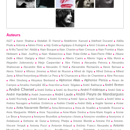
Auteurs
A427
Aaron Shabtai
Abdallah El Hamel
Abdelkrinm Kassed
Adelheid Duvanel
Adélia
Adonis
Agrippa d Aubigné
Prado
Adrien Printz
Ady Endre
Aimé Césaire
Akgün Akova
Alain
Al-Mu’Tamid Ibn’ Abbâd
Alain Bosquet
Alain Chartier
Alain Cressan
Alain Frontier
Helissen
Alain Jouffroy
Alain Mabanckou
Alain Robe-Grillet
Alain-Pierre Pilllet
Albane
Gellé
Albert Glatigny
Albert t’Serstevens
Alberto Caeiro
Alberto Irigoy
Alda Merini
Alejo Carpentier
Alejandro Jodorowsky
Alex Fleites
Alexandra Petrova
Alexandra
Alexandre Romanès
Shahrezaie
Alexandre Blok
Alexandre O Neill
Alexis Bernaut
Alfred
Alexis Tolstoï
Alfonso Jimenez
Alfred de Musset
Alfred de Vigny
Alfred Delvau
Jarry
Alfred Kreymborg
Alfredo Le Pera
Ali Chumacero
Alice de Chambrier
Aline Recoura
Alphonse Allais
Alphonse Pensa
Aloysius Bertrand
Allen Ginsberg
Alvaro de
André Breton
Campos
Amadou Hampâté Bâ
Anacréon
Anaïs Ségalas
André Balthazar
André Chenet
André Frédérique
André Delfau
André du Bouchet
André Gide
André Pieyre de Mandiargues
André Hardellet
André Laude
André Jeanmaire
André Rochedy
André Salmon
André Schmitz
André Spire
André Suarès
André Velter
Anise
Andrea Navagero
Andréas Embiricos
Andrée Chedid
Andreï Biély
Angèle Vannier
Anita Navarrete Berbel
Koltz
Anna Akhmatova
Anna de Noailles
Annabelle Roussel
Annie
Anne Marguerite Milleliri
Anne Teyssiéras
Anne-Marie Derèse
Anne-Marie Kegels
Le Brun
Anonyme
Anonyme Bruxellois
Anonyme chinois
Anonyme vendéen
Anonymes d
Andalousie
Anthoine de Guise
Anthony Phelps
Antoine Blondin
Antoine Pol
Antoine-
Antonio
Antonin Artaud
Vincent Arnault
Antonia Pozzi
António Franco Alexandre
Aragon