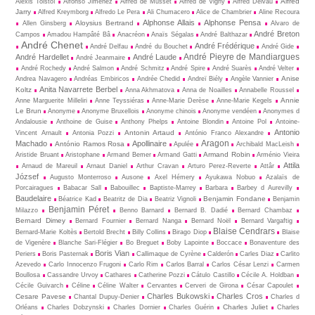
Alfred
Alexis Tolstoï
Alfonso Jimenez
Alfred de Musset
Alfred de Vigny
Alfred Delvau
Jarry
Alfred Kreymborg
Alfredo Le Pera
Ali Chumacero
Alice de Chambrier
Aline Recoura
Alphonse Allais
Alphonse Pensa
Aloysius Bertrand
Allen Ginsberg
Alvaro de
André Breton
Campos
Amadou Hampâté Bâ
Anacréon
Anaïs Ségalas
André Balthazar
André Chenet
André Frédérique
André Delfau
André du Bouchet
André Gide
André Pieyre de Mandiargues
André Hardellet
André Laude
André Jeanmaire
André Rochedy
André Salmon
André Schmitz
André Spire
André Suarès
André Velter
Anise
Andrea Navagero
Andréas Embiricos
Andrée Chedid
Andreï Biély
Angèle Vannier
Anita Navarrete Berbel
Koltz
Anna Akhmatova
Anna de Noailles
Annabelle Roussel
Annie
Anne Marguerite Milleliri
Anne Teyssiéras
Anne-Marie Derèse
Anne-Marie Kegels
Le Brun
Anonyme
Anonyme Bruxellois
Anonyme chinois
Anonyme vendéen
Anonymes d
Andalousie
Anthoine de Guise
Anthony Phelps
Antoine Blondin
Antoine Pol
Antoine-
Antonio
Antonin Artaud
Vincent Arnault
Antonia Pozzi
António Franco Alexandre
Aragon
Machado
Apollinaire
António Ramos Rosa
Apulée
Archibald MacLeish
Armand Robin
Aristide Bruant
Aristophane
Armand Bemer
Armand Gatti
Arménio Vieira
Attila
Arnaud de Mareuil
Arnaut Daniel
Arthur Cravan
Arturo Perez-Reverte
Attâr
József
Augusto Monterroso
Ausone
Axel Hémery
Ayukawa Nobuo
Azalaïs de
Porcairagues
Babacar Sall
Babouillec
Baptiste-Marrey
Barbara
Barbey d Aurevilly
Baudelaire
Benjamin Fondane
Béatrice Kad
Beatritz de Dia
Beatriz Vignoli
Benjamin
Benjamin Péret
Milazzo
Benno Barnard
Bernard B. Dadié
Bernard Chambaz
Bernard Dimey
Bernard Fournier
Bernard Nanga
Bernard Noël
Bernard Vargaftig
Blaise Cendrars
Bernard-Marie Koltès
Bertold Brecht
Billy Collins
Birago Diop
Blaise
de Vigenère
Blanche Sari-Flégier
Bo Breguet
Boby Lapointe
Boccace
Bonaventure des
Boris Vian
Periers
Boris Pasternak
Callimaque de Cyrène
Cal­derón
Carles Diaz
Carlito
Azevedo
Carlo Innocenzo Frugoni
Carlo Rim
Carlos Barral
Carlos César Lenzi
Carmen
Boullosa
Cassandre Urvoy
Cathares
Catherine Pozzi
Cátulo Castillo
Cécile A. Holdban
Cécile Guivarch
Céline
Céline Walter
Cervantes
Cerveri de Girona
César Capoulet
Charles Bukowski
Charles Cros
Cesare Pavese
Chantal Dupuy-Denier
Charles d
Charles Juliet
Orléans
Charles Dobzynski
Charles Dornier
Charles Guérin
Charles