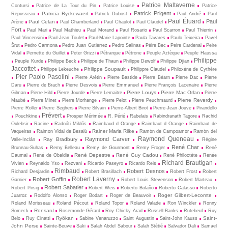
Patrice Maltaverne
Contursi
Patrice de La Tour du Pin
Patrice Louise
Patrice
Patrick Prigent
Patricia Ryckewaert
Repusseau
Patrick Dubost
Paul André
Paul
Paul Éluard
Paul
Paul Celan
Arène
Paul Chamberland
Paul Chaulot
Paul Claudel
Fort
Paul Mari
Paul Mathieu
Paul Morand
Paul Rosario
Paul Scarron
Paul Thierrin
Paul Vincensini
Paul-Jean Toulet
Paul-Marie Lapointe
Paula Tavares
Paulo Teixeira
Pavel
Šrut
Pedro Carmona
Pedro Juan Gutiérrez
Pedro Salinas
Pèire Bec
Peire Cardenal
Peire
Vidal
Pernette du Guillet
Peter Grizzi
Pétrarque
Pétrone
Peuple Aztèque
Peuple Haussa
Philippe
Peuple Kurde
Philippe Beck
Philippe de Thaun
Philippe Dewolf
Philippe Djian
Jaccottet
Philippe Soupault
Philippe Lekeuche
Philippre Claudel
Philoxène de Cythère
Pier Paolo Pasolini
Pierre Arétin
Pierre Bastide
Pierre Béarn
Pierre Dac
Pierre
Daru
Pierre de Brach
Pierre Desvois
Pierre Emmanuel
Pierre François Lacenaire
Pierre
Pierre Louÿs
Pierre Mac Orlan
Gilman
Pierre Hild
Pierre Jourde
Pierre Lemaitre
Pierre
Pierre Reverdy
Maubé
Pierre Minet
Pierre Morhange
Pierre Pelot
Pierre Peuchmaurd
Pierre Roller
Pierre Seghers
Pierre Silvain
Pierre-Albert Birot
Pierre-Jean Jouve
Pirandello
Prévert
Pouchkine
Prosper Mérimée
R. Périé
Rabelais
Rabindranath Tagore
Rachid
Oulebsir
Racine
Radnóti Miklós
Raimbaud d Orange
Raimbaut d Orange
Raimbaut de
Rainer Maria Rilke
Vaqueiras
Raimon Vidal de Besalú
Ramón de Campoamor
Ramón del
Raymond Queneau
Raymond Carver
Ray Bradbury
Valle-Inclán
Régine
René Char
Bruneau-Suhas
Remy Belleau
Remy de Gourmont
Remy Froger
René
René Depestre
René Guy Cadou
Daumal
René de Obaldia
René Philoctète
Renée
Richard Brautigan
Vivien
Reynaldo Yso
Rezvani
Ricardo Paseyro
Ricardo Reis
Rimbaud
Robert Desnos
Richard Desjardin
Robert Brasillach
Robert Frost
Robert
Robert Laverny
Robert Goffin
Garnier
Robert Louis Stevenson
Robert Marteau
Robert Sabatier
Robert Pirsig
Robert Weis
Roberto Bolaño
Roberto Calasso
Roberto
Roger Gilbert-Lecomte
Juarroz
Rodolfo Alonso
Roger Bodart
Roger de Beauvoir
Roland Morisseau
Roland Pécout
Roland Topor
Roland Valade
Ron Winckler
Ronny
Ronsard
Someck
Rosemonde Gérard
Roy Chicky Arad
Russell Banks
Rutebeuf
Ruy
Ryôkan
Saint-
Belo
Ruy Cinatti
Sabine Venaruzzo
Saint Augustin
Saint-John Kauss
John Perse
Sainte-Beuve
Saki
Salah Abdel Sabour
Salah Stétié
Salvador Dali
Samaël