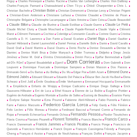
Péguy
Charles Pennequin
Charles Racine
Charles Van Lerberghe
Charles Vion Dalibray
Chloé Charpentier
Charles-François Pannard
Chateaubriand
Chen Tö-yu
Chris L.
Christian Bobin
Christian Bachelin
Christian Dotremont
Christian Leroy
Christian Prigent
Christian-Erwin Andersen
Christiane Laïfaoui
Christine Chaudet
Christine de Pisan
Christophe Brégaint
Christophe Lacampagne
Claire Antoine
Claire Ceira
Claude Beausoleil
Claude Billon
Claude Le Petit
Claude de Burine
Claude Estéban
Claude Guerre
Claude Michel Cluny
Claude Mouchard
Claude Pujade-Renaud
Claude Vigée
Clément
Marot
Clément Pansaers
Cochise
Coleridge
Constantin Cavafis
Corinne Guerci
Cristina
Daniel Biga
Castello
D. H. Lawrence
Dan Fante
Danaé Ecarlate
Daniel Gaultier
Daniel Hébrard
Daniel Laumesfeld
Daniel Pennac
Danielle Bohr
Dante
David Cavallo
Denise le
David Grall
David Martins
Dazaï Osamu
Denis Roche
Denise Desautels
Dantec
Didjeko
Denise Wahl Brua
Didier Manyach
Didier Trumeau
Diego Jesús
Jiménez
Dieter M. Gräf
Dìmitra Christodoùlou
Dimitri Porcu
Djaffar Benmesbah
Djalâl
Dom Corrieras
ad-Dîn Rûmî
Djamel Bouabdellah
Djamīl
Dom Gabrielli
Dom
Loupvent
Dominique Fourcade
Dominique Sampiero
Dorian Masson
Dos Passos
Edmond Dune
du Bellay
Drimaraki-Servò
Du Bartas
Du Mu
Edgar Poe
Edith Azam
Edmond Jabès
Edouard Glissant
Eduardo Del Palacio
Éléazar Ben Jacob Ha-Bavli
Elena
Émile Verhaeren
Schwarz
Emil Juliš
Émile Goudeau
Emmanuel Hocquard
Emmanuelle
K
Empédocle
Enfants de Woippy
Enrique Cadicamo
Enrique Diego Gallego
Erick
Eugène Pottier
Gaussens-Hillwater
Erri de Luca
Ethel Krauze
Étienne de La Boétie
Eugénio de Andrade
Eugenio Montale
Eusèbe de Salles
Eustorg de Beaulieu
Évariste Parny
Ezra Pound
Évelyne Salope Nourtier
Fabienne Abril-Hébrard
Fabio Pusterla
Fabrice
Federico García Lorca
Farre
Fabrice Marzuolo
Felip Gardy
Félix Fénéon
Felix Leclerc
Félix Moreau
Fénelon
Ferdinand Bascoul
Fernand Comte
Fernando de
Fernando Pessoa
Fiodor Tiouttchev
Rojas
Fernando Echevarría
Fernando Ochoa
Florent Toniello
Francis Carco
Flavia Cosma
Flaviano Pisanelli
Francis Blanche
Francis Jammes
Francis Picabia
Francis Dannemark
Francis Ponge
Francisco de
François
Quevedo
Francisco Hernández
Franck Doyen
François Cassingena-Trévedy
Cheng
François d Assise
François de Neufchateau
François Dolfini
François Jacqmin