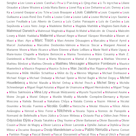
Senghor
Lev Losev
Lewis Caroll
Li Po
Li P’an-long
Li Qing-zhao
Li Ts ing-tchao
Liliane
Giraudon
Liliane Wouters
Linda Maria Baros
Lionel Ray
Lise Deharme
Loïc Demey
Lora
Louis Calaferte
Lorand Gaspar
Ka
Lou Tche
Louis Brauquier
Louis Coquelet
Louis
Guillaume
Louis-René Des Forêts
Louise Colet
Louise Labé
Louise Michel
Loys Saunier
Lucien Feuillade
Luis Alberto de Cuenca
Luís Carlos Patraquim
Luís de Camões
Luis
Sepúlveda
Luiza Neto Jorge
Madeleine Biefnot
Magdala Mathilde
Magloire-Saint-Aude
Mahmoud Darwich
Malcolm
Mahmoud Maghrabi
Majead At-Mahel
Malcolm de Chazal
Mallarmé
Lowry
Malek Haddad
Manuel Alegre
Manuel Vázquez Montalbán
Maram al-
Marc Tison
Masri
Marc Alyn
Marc-Antoine Désaugiers
Marcabru
Marcel Aymé
Marcel Jouhandeau
Marceline Desbordes-Valmore
Marcos Siscar
Margaret Atwood
Marie Noël
Marianne Moore
Marie Alcance
Marie Etienne
Marie LeBlanc
Marie Uguay
Marie-louise Chapelle
Marilyne Bertoncini
Marina Tsvetaïeva
Mário Cesariny
Mark Z.
Danielewski
Marlène Tissot
Marta Morazzoni
Martial d Auvergne
Mathias Vincenot
Matthieu Messagier
Maurice Fombeure
Mathieu Bénézet
Mathieu Olmedo
Maurice
Max Jacob
Maeterlinck
Maurice Regnaut
Maurice Scève
Max Rippon
Max Rouquette
Menno Wigman
Maximine
Mélik Alkélâm Schahfour
Mélot du Dy
Michael Donhauser
Michel
Michael Krüger
Michael Ondaatje
Michael Speier
Michel Baglin
Michel Deguy
Houellebecq
Michel Sirey
Michel Marulle
Michel Onfray
Michel Pesch
Michèle
Miguel Hernández
Schneeberger
Miguel Ángel Asturias
Miguel de Unamuno
Miguel Torga
Mina Loy
Mìltos Sakhtoùris
Missak Médzarentz
Miyoshi Toyoichirô
Mohamed Aouine
Murielle Compère-Demarcy
Moine Jin-gak
Muriel Odoyer
Murièle Modély
Myriam
Moscona
Nahida Bessadi
Nakahara Chûya
Natalia Correia
Nazim Hikmet
Nicolaï
Nicolás Guillén
Goumilev
Nicolás Fuentes
Nietz­sche
Nikolaï Kliouïev
Níkos Alèxis
Nitcheva
Aslànoglou
Nimrod
Nino Ferrer
Nivaria Tejera
Nonnos de Panopolis
Octavio Paz
Normand de Bellefeuille
Nuno Júdice
Octave Mirbeau
Odilon-Jean Périer
Odyssèas Elỳtis
Okada Takahiko
Oleg Youriev
Olivier Barbarant
Olivier Basselin
Olivier
Cousin
Olivier de Magny
Olivier Larizza
Olivier Larronde
Ophélie Jaësan
Orphée
Oscar
Pablo Neruda
Ossip Mandelstam
Milosz
Oscarine Bosquet
Ovide
Parme Ceriset
Partition Rouge
Pascal Bonetti
Pascal Giovannetti
Pascal Riou
Pascal Ulrich
Pascual