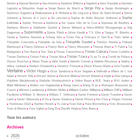
Steiner
Samuel Beckett
San-Antonio
Sandrine Willems
Sapphire
Sara Teasdale
Savinien
Serge Pey
Lapointe
Sébastien Auger
Serge Basso de March
Sergio Mondragón
Seyhmus Dagtekin
Shakespeare
Si Mohand
Sie Ling-yun
Sieur de Saint-Amand
Simon
Sophie
Johannin
Simonu di li Lecci
Sin yen-nien
Sophia de Mello Breyner Andresen
Loizeau
Sophie Perrone
Sophocle
Sor Juana Inés de la Cruz
Stanislas de Bouffers
Stefano Benni
Steve Webert
Stéphanie Quérité
Stève-Wilifrid Mounguengui
Stig
Supervielle
Sylvia Plath
Dagerman
Sylvie Kandé
T.S. Eliot
Tanguy R. Bitariho
Tarafa
Taslima Nasreen
Tchang Sien
Tchao Pao
Tchicaya U Tam’Si
Théo Varlet
Théophile Gautier
Théophile Coinchelin
Théophile de Viau
Thérèse Plantier
Thibault
Marthouret
Thierry Debroux
Thierry Metz
Thierry Missonier
Thomas Mann
Ti Flash
Tia
Tristan Cabral
Malagouen
Tom Buron
Tom Sam
Tomas Tranströmer
Tristan Corbière
Tristan Tzara
Tristan Derème
Tristan Felix
Tristan Mat
Ts ao Ts ao
Turold de Préaux
Valérie Rouzeau
Valéry
Ulysse Rouchon
Vahan Terian
Vahé Godel
Valentin Conrart
Varlam Chalamov
Valery Larbaud
Venance Fortunat
Vénus Khoury-Ghata
Vera Feyder
Verlaine
Victor Hugo
Victor Sandoval
Victor Segalen
Vidêvdât
Villiers de L Isle
Vincent Wahl
Adam
Vincent Telly
Vincent Voiture
Vincent Watelet
Virgile
Vital Lahaye
Vladimir Maïakovski
Vladislav Khodassévitch
Volker Braun
W.B. Yeats
W.H. Auden
Walt Whitman
Walter von Vogelweide
Wang Jiaxin
Wang Ts’an
Watriquet Brassenel de
Werner Lambersy
William Carlos Williams
William Cliff
William
Couvin
Wilhelm Müller
Faulkner
William S. Merwin
William T. Vollmann
Xavier Forneret
Xavier Frandon
Xavier
Lainé
Xavier Villaurrutia
Xi Du
Yannis Karakos
Yànnis Rìtsos
Yen Chou
Yòrgos Chronas
Yves Bonnefoy
Yoshimasu Gôzô
Yoshino Hiroshi
Yu Jian
Yvan Goll
Yves Broussard
Yves di Manno
Yves Ughes
Zang Di
Zbynĕk Hejda
Zéno Bianu
Tous les auteurs
Archives
2026
octobre