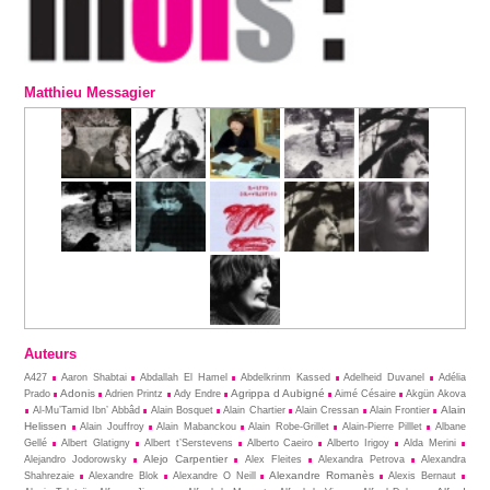
Matthieu Messagier
Auteurs
A427
Aaron Shabtai
Abdallah El Hamel
Abdelkrinm Kassed
Adelheid Duvanel
Adélia
Adonis
Agrippa d Aubigné
Prado
Adrien Printz
Ady Endre
Aimé Césaire
Akgün Akova
Alain
Al-Mu’Tamid Ibn’ Abbâd
Alain Bosquet
Alain Chartier
Alain Cressan
Alain Frontier
Helissen
Alain Jouffroy
Alain Mabanckou
Alain Robe-Grillet
Alain-Pierre Pilllet
Albane
Gellé
Albert Glatigny
Albert t’Serstevens
Alberto Caeiro
Alberto Irigoy
Alda Merini
Alejo Carpentier
Alejandro Jodorowsky
Alex Fleites
Alexandra Petrova
Alexandra
Alexandre Romanès
Shahrezaie
Alexandre Blok
Alexandre O Neill
Alexis Bernaut