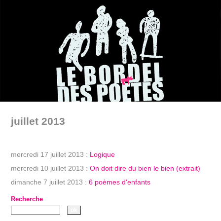
juillet 2013
mercredi 17 juillet 2013 :
Logique
mercredi 10 juillet 2013 :
On doit dire du bien le bien (extrait)
dimanche 7 juillet 2013 :
6 poèmes d'enfants
Recherche