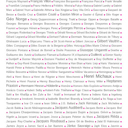
François Villon
François Maynard
Françoise Bocquentin
Françoise Pascal
Frank Venaille
Franz Hellens
František Listopad
Frédéric Mistral
Fukyo Matoa
Gabriel Landry
Gabriel
Marc
Gabriel Yturri
Gabrielle Althen
Gao Xingjian
Gary Vila Ortíz
Gascogne
Gaspard de
Gaston Couté
Gaston Miron
Besse
Gastão Cruz
Gautier d Épinal
Géo Koger
Géo Norge
Georg Trakl
Georg Quppersimaan
George Oppen
Georges Bataille
Georges Bernanos
Georges Brassens
Georges Castera
Georges Desportes
Georges
Georges Perros
Fourest
Georges Hénein
Georges Perec
Georges Ribemont-Dessaigne
Georges Rodenbach
Georges Thinès
Gérald Neveu
Gérard Bocholier
Gérard de Nerval
Germain Nouveau
Gérard Legrand
Gérard Mordillat
Gerhard Falkner
Gervais de Tilbury
Gilbert Vautrin
Ghérasim Luca
Ghjacumu Thiers
Gil Scott-Heron
Gilbert Joncour
Gilles Compagnon
Gilles Durant de la Bergerie
Gilles Hetzog
Gilles-Marie Chénot
Giovanni
Giuseppe Ungaretti
Gioviano Pontano
Giraud de Borneil
Gisèle Prassinos
Goethe
Guillevic
Guillaume des Autelz
Guillaume Flamant
Guillaume IX d Aquitaine
Günter Navky
Guy Goffette
Gurdjieff
Gustav Meyrink
Gustave Flaubert
Guy de Maupassant
Guy
Pelhon
Guy-René Dou­may­rou
Guylaine Monnier
Han-Shan
Hans Liep
Haris Vlavianos
Heinrich Heine
Harold Pinter
Heberto Padilla
Hector Berenguer
Helder Moura Pereira
Hélène Bessette
Hélène Neveur
Hélène Sanguinetti
Hélène Vacaresco
Hemingway
Henri
Henri Michaux
Abril
Henri Bosco
Henri de Régnier
Henri Meschonnic
Henri
Heptanes
Henry Bauchau
Pichette
Henri Pourrat
Henry Clairvaux
Henry Miller
Fraxion
Hermann Hesse
Hölderlin
Homère
Homero Aldo Expósito
Homero Aridjis
Horácio Costa
Hubert Selby
Hubert-Felix Thiéfaine
Hugo Claus
Huguette Bertrand
Ibbn
Sahl
Ibn Khafâja
Ibn Zuhr
Ibn ‘ Arabî
Immanuel de Rome
Indiens Kato
Ingeborg
Isabelle Brechet Brandy
Bachmann
Innokenti Annenski
Ismaïl Kadaré
Ito Naga
Ivan
Jack Kerouac
Tourgueniev
Ivar Ch vavar
Iwan Gilkin
J.G. Ballard
Jack Micheline
Jacques Audiberti
Jacob Balde
Jacob Nibénegenesabe
Jacques Bertin
Jacques Brel
Jacques Charpentreau
Jacques Dupin
Jacques Darras
Jacques Grévin
Jacques
Jacques Réda
Higelin
Jacques Izoard
Jacques Josse
Jacques Peletier du Mans
Jacques Roubaud
Jacques Rey-Charlier
Jaime Gil de Biedma
Jalal El Hakmaoui
Jànluc Sauvaigo
James Joyce
James Sacré
Jan Baetens
Japh Eiios
Jasmin