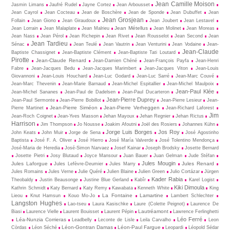
Jean Camille Moison
Jasmin Limans
Jaufré Rudel
Jayne Cortez
Jean Arbousset
Jean Cayrol
Jean Cocteau
Jean de Boschère
Jean de Sponde
Jean Dubuffet
Jean
Jean Grosjean
Follain
Jean Giono
Jean Giraudoux
Jean Joubert
Jean Lestavel
Jean Métellus
Jean Lorrain
Jean Malaplate
Jean Malrieu
Jean Molinet
Jean Moreas
Jean Nass
Jean Pérol
Jean Richepin
Jean Rivet
Jean Rousselot
Jean Second
Jean
Jean Tardieu
Sénac
Jean Teulé
Jean Vautrin
Jean Venturini
Jean Vodaine
Jean-
Jean-Claude
Baptiste Chassignet
Jean-Baptiste Clément
Jean-Baptiste Tati Loutard
Pirotte
Jean-Claude Renard
Jean-Damien Chéné
Jean-François Payfa
Jean-Henri
Fabre
Jean-Jacques Bedu
Jean-Jacques Marimbert
Jean-Jacques Viton
Jean-Louis
Giovannoni
Jean-Louis Houchard
Jean-Luc Godard
Jean-Luc Sarré
Jean-Marc Couvé
Jean-Marc Thevenin
Jean-Marie Barnaud
Jean-Michel Espitallier
Jean-Michel Maulpoix
Jean-Paul Klée
Jean-Michel Sananes
Jean-Paul de Dadelsen
Jean-Paul Ducarteron
Jean-Pierre Duprey
Jean-Paul Sermonte
Jean-Pierre Bobillot
Jean-Pierre Lesieur
Jean-
Jean-Pierre Siméon
Jean-Pierre Verheggen
Pierre Martinet
Jean-Richard Laforest
Jim
Jean-Roch Coignet
Jean-Yves Masson
Jehan Mayoux
Jehan Regnier
Jehan Rictus
Harrison
Jim Thompson
Jo Nousse
Joakim Afoutni
Joël des Rosiers
Johannes Kühn
Jorge Luis Borges
Jos Roy
John Keats
John Muir
Jorge de Sena
José Agostinho
Baptista
José F. A. Oliver
José Hierro
José María Valverde
José Tolentino Mendonça
José-Maria de Heredia
José-Simon Narvaez
Josef Kainar
Joseph Brodsky
Josette Bernard
Josette Pietri
Josy Blutaud
Joyce Mansour
Juan Bauer
Juan Gelman
Jude Stéfan
Jules Mougin
Jules Laforgue
Jules Renard
Jules Lefèvre-Deumier
Jules Marry
Jules Romains
Jules Verne
Julie Quéré
Julien Blaine
Julien Green
Julio Cortázar
Jürgen
Kader Rabia
Theobaldy
Justin Beausonge
Justine Blue Gerland
Kabîr
Karel Logist
Kiki Dimoula
Kathrin Schmidt
Katy Bernard
Katy Remy
Kawabata
Kenneth White
King
La Fontaine
Lamartine
Lieou
Knut Hamsun
Kouo Mo-Jo
Lambert Schlechter
Langston Hughes
Lao-tseu
Laura Kasischke
Laure (Colette Peignot)
Laurence De
Lautréamont
Biasi
Laurence Vielle
Laurent Bouisset
Laurent Pépin
Lawrence Ferlinghetti
Léo Ferré
Léa-Nunzia Corrieras
Leadbelly
Leconte de Lisle
Leila Carvalho
Leon
Léon-Gontran Damas
Léon-Paul Fargue
Còrdas
Léon Séché
Leopardi
Léopold Sédar