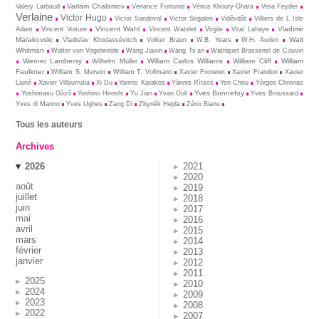
Varlam Chalamov
Valery Larbaud
Venance Fortunat
Vénus Khoury-Ghata
Vera Feyder
Verlaine
Victor Hugo
Victor Sandoval
Victor Segalen
Vidêvdât
Villiers de L Isle
Vincent Wahl
Vladimir
Adam
Vincent Voiture
Vincent Watelet
Virgile
Vital Lahaye
Maïakovski
Walt
Vladislav Khodassévitch
Volker Braun
W.B. Yeats
W.H. Auden
Whitman
Walter von Vogelweide
Wang Jiaxin
Wang Ts’an
Watriquet Brassenel de Couvin
Werner Lambersy
William Carlos Williams
William Cliff
William
Wilhelm Müller
Faulkner
William S. Merwin
William T. Vollmann
Xavier Forneret
Xavier Frandon
Xavier
Lainé
Xavier Villaurrutia
Xi Du
Yannis Karakos
Yànnis Rìtsos
Yen Chou
Yòrgos Chronas
Yves Bonnefoy
Yoshimasu Gôzô
Yoshino Hiroshi
Yu Jian
Yvan Goll
Yves Broussard
Yves di Manno
Yves Ughes
Zang Di
Zbynĕk Hejda
Zéno Bianu
Tous les auteurs
Archives
2026
2021
2020
août
2019
juillet
2018
juin
2017
mai
2016
avril
2015
mars
2014
février
2013
janvier
2012
2011
2025
2010
2024
2009
2023
2008
2022
2007