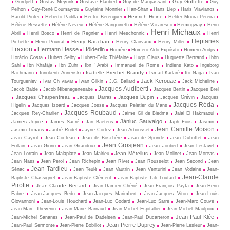
Guy Goffette
Gurdjieff
Gustav Meyrink
Gustave Flaubert
Guy de Maupassant
Guy
Pelhon
Guy-René Dou­may­rou
Guylaine Monnier
Han-Shan
Hans Liep
Haris Vlavianos
Heinrich Heine
Harold Pinter
Heberto Padilla
Hector Berenguer
Helder Moura Pereira
Hélène Bessette
Hélène Neveur
Hélène Sanguinetti
Hélène Vacaresco
Hemingway
Henri
Henri Michaux
Abril
Henri Bosco
Henri de Régnier
Henri Meschonnic
Henri
Heptanes
Henry Bauchau
Pichette
Henri Pourrat
Henry Clairvaux
Henry Miller
Fraxion
Hermann Hesse
Hölderlin
Homère
Homero Aldo Expósito
Homero Aridjis
Horácio Costa
Hubert Selby
Hubert-Felix Thiéfaine
Hugo Claus
Huguette Bertrand
Ibbn
Sahl
Ibn Khafâja
Ibn Zuhr
Ibn ‘ Arabî
Immanuel de Rome
Indiens Kato
Ingeborg
Isabelle Brechet Brandy
Bachmann
Innokenti Annenski
Ismaïl Kadaré
Ito Naga
Ivan
Jack Kerouac
Tourgueniev
Ivar Ch vavar
Iwan Gilkin
J.G. Ballard
Jack Micheline
Jacques Audiberti
Jacob Balde
Jacob Nibénegenesabe
Jacques Bertin
Jacques Brel
Jacques Charpentreau
Jacques Dupin
Jacques Darras
Jacques Grévin
Jacques
Jacques Réda
Higelin
Jacques Izoard
Jacques Josse
Jacques Peletier du Mans
Jacques Roubaud
Jacques Rey-Charlier
Jaime Gil de Biedma
Jalal El Hakmaoui
Jànluc Sauvaigo
James Joyce
James Sacré
Jan Baetens
Japh Eiios
Jasmin
Jean Camille Moison
Jasmin Limans
Jaufré Rudel
Jayne Cortez
Jean Arbousset
Jean Cayrol
Jean Cocteau
Jean de Boschère
Jean de Sponde
Jean Dubuffet
Jean
Jean Grosjean
Follain
Jean Giono
Jean Giraudoux
Jean Joubert
Jean Lestavel
Jean Métellus
Jean Lorrain
Jean Malaplate
Jean Malrieu
Jean Molinet
Jean Moreas
Jean Nass
Jean Pérol
Jean Richepin
Jean Rivet
Jean Rousselot
Jean Second
Jean
Jean Tardieu
Sénac
Jean Teulé
Jean Vautrin
Jean Venturini
Jean Vodaine
Jean-
Jean-Claude
Baptiste Chassignet
Jean-Baptiste Clément
Jean-Baptiste Tati Loutard
Pirotte
Jean-Claude Renard
Jean-Damien Chéné
Jean-François Payfa
Jean-Henri
Fabre
Jean-Jacques Bedu
Jean-Jacques Marimbert
Jean-Jacques Viton
Jean-Louis
Giovannoni
Jean-Louis Houchard
Jean-Luc Godard
Jean-Luc Sarré
Jean-Marc Couvé
Jean-Marc Thevenin
Jean-Marie Barnaud
Jean-Michel Espitallier
Jean-Michel Maulpoix
Jean-Paul Klée
Jean-Michel Sananes
Jean-Paul de Dadelsen
Jean-Paul Ducarteron
Jean-Pierre Duprey
Jean-Paul Sermonte
Jean-Pierre Bobillot
Jean-Pierre Lesieur
Jean-