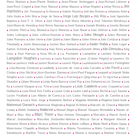
Jean-Pierre Siméon
Jean-Pierre Verheggen
Pierre Martinet
Jean-Richard Laforest
Jim
Jean-Roch Coignet
Jean-Yves Masson
Jehan Mayoux
Jehan Regnier
Jehan Rictus
Harrison
Jim Thompson
Jo Nousse
Joakim Afoutni
Joël des Rosiers
Johannes Kühn
Jorge Luis Borges
Jos Roy
John Keats
John Muir
Jorge de Sena
José Agostinho
Baptista
José F. A. Oliver
José Hierro
José María Valverde
José Tolentino Mendonça
José-Maria de Heredia
José-Simon Narvaez
Josef Kainar
Joseph Brodsky
Josette Bernard
Josette Pietri
Josy Blutaud
Joyce Mansour
Juan Bauer
Juan Gelman
Jude Stéfan
Jules Mougin
Jules Laforgue
Jules Renard
Jules Lefèvre-Deumier
Jules Marry
Jules Romains
Jules Verne
Julie Quéré
Julien Blaine
Julien Green
Julio Cortázar
Jürgen
Kader Rabia
Theobaldy
Justin Beausonge
Justine Blue Gerland
Kabîr
Karel Logist
Kiki Dimoula
Kathrin Schmidt
Katy Bernard
Katy Remy
Kawabata
Kenneth White
King
La Fontaine
Lamartine
Lieou
Knut Hamsun
Kouo Mo-Jo
Lambert Schlechter
Langston Hughes
Lao-tseu
Laura Kasischke
Laure (Colette Peignot)
Laurence De
Lautréamont
Biasi
Laurence Vielle
Laurent Bouisset
Laurent Pépin
Lawrence Ferlinghetti
Léo Ferré
Léa-Nunzia Corrieras
Leadbelly
Leconte de Lisle
Leila Carvalho
Leon
Léon-Gontran Damas
Léon-Paul Fargue
Còrdas
Léon Séché
Leopardi
Léopold Sédar
Senghor
Lev Losev
Lewis Caroll
Li Po
Li P’an-long
Li Qing-zhao
Li Ts ing-tchao
Liliane
Giraudon
Liliane Wouters
Linda Maria Baros
Lionel Ray
Lise Deharme
Loïc Demey
Lora
Louis Calaferte
Lorand Gaspar
Ka
Lou Tche
Louis Brauquier
Louis Coquelet
Louis
Guillaume
Louis-René Des Forêts
Louise Colet
Louise Labé
Louise Michel
Loys Saunier
Lucien Feuillade
Luis Alberto de Cuenca
Luís Carlos Patraquim
Luís de Camões
Luis
Sepúlveda
Luiza Neto Jorge
Madeleine Biefnot
Magdala Mathilde
Magloire-Saint-Aude
Mahmoud Darwich
Malcolm
Mahmoud Maghrabi
Majead At-Mahel
Malcolm de Chazal
Mallarmé
Lowry
Malek Haddad
Manuel Alegre
Manuel Vázquez Montalbán
Maram al-
Marc Tison
Masri
Marc Alyn
Marc-Antoine Désaugiers
Marcabru
Marcel Aymé
Marcel Jouhandeau
Marceline Desbordes-Valmore
Marcos Siscar
Margaret Atwood
Marie Noël
Marianne Moore
Marie Alcance
Marie Etienne
Marie LeBlanc
Marie Uguay
Marie-louise Chapelle
Marilyne Bertoncini
Marina Tsvetaïeva
Mário Cesariny
Mark Z.
Danielewski
Marlène Tissot
Marta Morazzoni
Martial d Auvergne
Mathias Vincenot