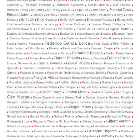
ad-Dîn Rûmî
Djamel Bouabdellah
Djamīl
Dom Gabrielli
Dom
Loupvent
Dominique Fourcade
Dominique Sampiero
Dorian Masson
Dos Passos
Edmond Dune
du Bellay
Drimaraki-Servò
Du Bartas
Du Mu
Edgar Poe
Edith Azam
Edmond Jabès
Edouard Glissant
Eduardo Del Palacio
Éléazar Ben Jacob Ha-Bavli
Elena
Émile Verhaeren
Schwarz
Emil Juliš
Émile Goudeau
Emmanuel Hocquard
Emmanuelle
K
Empédocle
Enfants de Woippy
Enrique Cadicamo
Enrique Diego Gallego
Erick
Eugène Pottier
Gaussens-Hillwater
Erri de Luca
Ethel Krauze
Étienne de La Boétie
Eugénio de Andrade
Eugenio Montale
Eusèbe de Salles
Eustorg de Beaulieu
Évariste Parny
Ezra Pound
Évelyne Salope Nourtier
Fabienne Abril-Hébrard
Fabio Pusterla
Fabrice
Federico García Lorca
Farre
Fabrice Marzuolo
Felip Gardy
Félix Fénéon
Felix Leclerc
Félix Moreau
Fénelon
Ferdinand Bascoul
Fernand Comte
Fernando de
Fernando Pessoa
Fiodor Tiouttchev
Rojas
Fernando Echevarría
Fernando Ochoa
Florent Toniello
Francis Carco
Flavia Cosma
Flaviano Pisanelli
Francis Blanche
Francis Jammes
Francis Picabia
Francis Dannemark
Francis Ponge
Francisco de
François
Quevedo
Francisco Hernández
Franck Doyen
François Cassingena-Trévedy
Cheng
François d Assise
François de Neufchateau
François Dolfini
François Jacqmin
François Villon
François Maynard
Françoise Bocquentin
Françoise Pascal
Frank Venaille
Franz Hellens
František Listopad
Frédéric Mistral
Fukyo Matoa
Gabriel Landry
Gabriel
Marc
Gabriel Yturri
Gabrielle Althen
Gao Xingjian
Gary Vila Ortíz
Gascogne
Gaspard de
Gaston Couté
Gaston Miron
Besse
Gastão Cruz
Gautier d Épinal
Géo Koger
Géo Norge
Georg Trakl
Georg Quppersimaan
George Oppen
Georges Bataille
Georges Bernanos
Georges Brassens
Georges Castera
Georges Desportes
Georges
Georges Perros
Fourest
Georges Hénein
Georges Perec
Georges Ribemont-Dessaigne
Georges Rodenbach
Georges Thinès
Gérald Neveu
Gérard Bocholier
Gérard de Nerval
Germain Nouveau
Gérard Legrand
Gérard Mordillat
Gerhard Falkner
Gervais de Tilbury
Gilbert Vautrin
Ghérasim Luca
Ghjacumu Thiers
Gil Scott-Heron
Gilbert Joncour
Gilles Compagnon
Gilles Durant de la Bergerie
Gilles Hetzog
Gilles-Marie Chénot
Giovanni
Giuseppe Ungaretti
Gioviano Pontano
Giraud de Borneil
Gisèle Prassinos
Goethe
Guillevic
Guillaume des Autelz
Guillaume Flamant
Guillaume IX d Aquitaine
Günter Navky