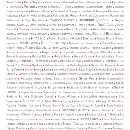
Pierre Roller
Pierre Seghers
Pierre Silvain
Pierre-Albert Birot
Pierre-Jean Jouve
Pirandello
Prévert
Pouchkine
Prosper Mérimée
R. Périé
Rabelais
Rabindranath Tagore
Rachid
Oulebsir
Racine
Radnóti Miklós
Raimbaud d Orange
Raimbaut d Orange
Raimbaut de
Rainer Maria Rilke
Vaqueiras
Raimon Vidal de Besalú
Ramón de Campoamor
Ramón del
Raymond Queneau
Raymond Carver
Ray Bradbury
Valle-Inclán
Régine
René Char
Bruneau-Suhas
Remy Belleau
Remy de Gourmont
Remy Froger
René
René Depestre
René Guy Cadou
Daumal
René de Obaldia
René Philoctète
Renée
Richard Brautigan
Vivien
Reynaldo Yso
Rezvani
Ricardo Paseyro
Ricardo Reis
Rimbaud
Robert Desnos
Richard Desjardin
Robert Brasillach
Robert Frost
Robert
Robert Laverny
Robert Goffin
Garnier
Robert Louis Stevenson
Robert Marteau
Robert Sabatier
Robert Pirsig
Robert Weis
Roberto Bolaño
Roberto Calasso
Roberto
Roger Gilbert-Lecomte
Juarroz
Rodolfo Alonso
Roger Bodart
Roger de Beauvoir
Roland Morisseau
Roland Pécout
Roland Topor
Roland Valade
Ron Winckler
Ronny
Ronsard
Someck
Rosemonde Gérard
Roy Chicky Arad
Russell Banks
Rutebeuf
Ruy
Ryôkan
Saint-
Belo
Ruy Cinatti
Sabine Venaruzzo
Saint Augustin
Saint-John Kauss
John Perse
Sainte-Beuve
Saki
Salah Abdel Sabour
Salah Stétié
Salvador Dali
Samaël
Steiner
Samuel Beckett
San-Antonio
Sandrine Willems
Sapphire
Sara Teasdale
Savinien
Serge Pey
Lapointe
Sébastien Auger
Serge Basso de March
Sergio Mondragón
Seyhmus Dagtekin
Shakespeare
Si Mohand
Sie Ling-yun
Sieur de Saint-Amand
Simon
Sophie
Johannin
Simonu di li Lecci
Sin yen-nien
Sophia de Mello Breyner Andresen
Loizeau
Sophie Perrone
Sophocle
Sor Juana Inés de la Cruz
Stanislas de Bouffers
Stefano Benni
Steve Webert
Stéphanie Quérité
Stève-Wilifrid Mounguengui
Stig
Supervielle
Sylvia Plath
Dagerman
Sylvie Kandé
T.S. Eliot
Tanguy R. Bitariho
Tarafa
Taslima Nasreen
Tchang Sien
Tchao Pao
Tchicaya U Tam’Si
Théo Varlet
Théophile Gautier
Théophile Coinchelin
Théophile de Viau
Thérèse Plantier
Thibault
Marthouret
Thierry Debroux
Thierry Metz
Thierry Missonier
Thomas Mann
Ti Flash
Tia
Tristan Cabral
Malagouen
Tom Buron
Tom Sam
Tomas Tranströmer
Tristan Corbière
Tristan Tzara
Tristan Derème
Tristan Felix
Tristan Mat
Ts ao Ts ao
Turold de Préaux
Valérie Rouzeau
Valéry
Ulysse Rouchon
Vahan Terian
Vahé Godel
Valentin Conrart