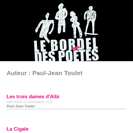
Auteur : Paul-Jean Toulet
Les trois dames d'Albi
DIMANCHE 20 NOVEMBRE 2022
Paul-Jean Toulet
La Cigale