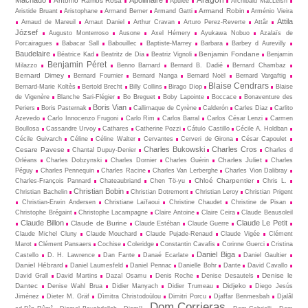
Machado
Apollinaire
António Ramos Rosa
Apulée
Archibald MacLeish
Armand Robin
Aristide Bruant
Aristophane
Armand Bemer
Armand Gatti
Arménio Vieira
Attila
Arnaud de Mareuil
Arnaut Daniel
Arthur Cravan
Arturo Perez-Reverte
Attâr
József
Augusto Monterroso
Ausone
Axel Hémery
Ayukawa Nobuo
Azalaïs de
Porcairagues
Babacar Sall
Babouillec
Baptiste-Marrey
Barbara
Barbey d Aurevilly
Baudelaire
Benjamin Fondane
Béatrice Kad
Beatritz de Dia
Beatriz Vignoli
Benjamin
Benjamin Péret
Milazzo
Benno Barnard
Bernard B. Dadié
Bernard Chambaz
Bernard Dimey
Bernard Fournier
Bernard Nanga
Bernard Noël
Bernard Vargaftig
Blaise Cendrars
Bernard-Marie Koltès
Bertold Brecht
Billy Collins
Birago Diop
Blaise
de Vigenère
Blanche Sari-Flégier
Bo Breguet
Boby Lapointe
Boccace
Bonaventure des
Boris Vian
Periers
Boris Pasternak
Callimaque de Cyrène
Cal­derón
Carles Diaz
Carlito
Azevedo
Carlo Innocenzo Frugoni
Carlo Rim
Carlos Barral
Carlos César Lenzi
Carmen
Boullosa
Cassandre Urvoy
Cathares
Catherine Pozzi
Cátulo Castillo
Cécile A. Holdban
Cécile Guivarch
Céline
Céline Walter
Cervantes
Cerveri de Girona
César Capoulet
Charles Bukowski
Charles Cros
Cesare Pavese
Chantal Dupuy-Denier
Charles d
Charles Juliet
Orléans
Charles Dobzynski
Charles Dornier
Charles Guérin
Charles
Péguy
Charles Pennequin
Charles Racine
Charles Van Lerberghe
Charles Vion Dalibray
Chloé Charpentier
Charles-François Pannard
Chateaubriand
Chen Tö-yu
Chris L.
Christian Bobin
Christian Bachelin
Christian Dotremont
Christian Leroy
Christian Prigent
Christian-Erwin Andersen
Christiane Laïfaoui
Christine Chaudet
Christine de Pisan
Christophe Brégaint
Christophe Lacampagne
Claire Antoine
Claire Ceira
Claude Beausoleil
Claude Billon
Claude Le Petit
Claude de Burine
Claude Estéban
Claude Guerre
Claude Michel Cluny
Claude Mouchard
Claude Pujade-Renaud
Claude Vigée
Clément
Marot
Clément Pansaers
Cochise
Coleridge
Constantin Cavafis
Corinne Guerci
Cristina
Daniel Biga
Castello
D. H. Lawrence
Dan Fante
Danaé Ecarlate
Daniel Gaultier
Daniel Hébrard
Daniel Laumesfeld
Daniel Pennac
Danielle Bohr
Dante
David Cavallo
Denise le
David Grall
David Martins
Dazaï Osamu
Denis Roche
Denise Desautels
Dantec
Didjeko
Denise Wahl Brua
Didier Manyach
Didier Trumeau
Diego Jesús
Jiménez
Dieter M. Gräf
Dìmitra Christodoùlou
Dimitri Porcu
Djaffar Benmesbah
Djalâl
Dom Corrieras