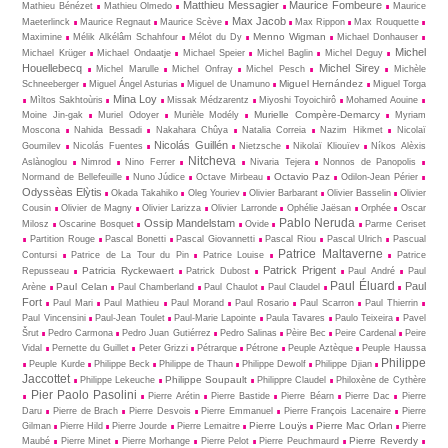
Matthieu Messagier
Maurice Fombeure
Mathieu Bénézet
Mathieu Olmedo
Maurice
Max Jacob
Maeterlinck
Maurice Regnaut
Maurice Scève
Max Rippon
Max Rouquette
Menno Wigman
Maximine
Mélik Alkélâm Schahfour
Mélot du Dy
Michael Donhauser
Michel
Michael Krüger
Michael Ondaatje
Michael Speier
Michel Baglin
Michel Deguy
Houellebecq
Michel Sirey
Michel Marulle
Michel Onfray
Michel Pesch
Michèle
Miguel Hernández
Schneeberger
Miguel Ángel Asturias
Miguel de Unamuno
Miguel Torga
Mina Loy
Mìltos Sakhtoùris
Missak Médzarentz
Miyoshi Toyoichirô
Mohamed Aouine
Murielle Compère-Demarcy
Moine Jin-gak
Muriel Odoyer
Murièle Modély
Myriam
Moscona
Nahida Bessadi
Nakahara Chûya
Natalia Correia
Nazim Hikmet
Nicolaï
Nicolás Guillén
Goumilev
Nicolás Fuentes
Nietz­sche
Nikolaï Kliouïev
Níkos Alèxis
Nitcheva
Aslànoglou
Nimrod
Nino Ferrer
Nivaria Tejera
Nonnos de Panopolis
Octavio Paz
Normand de Bellefeuille
Nuno Júdice
Octave Mirbeau
Odilon-Jean Périer
Odyssèas Elỳtis
Okada Takahiko
Oleg Youriev
Olivier Barbarant
Olivier Basselin
Olivier
Cousin
Olivier de Magny
Olivier Larizza
Olivier Larronde
Ophélie Jaësan
Orphée
Oscar
Pablo Neruda
Ossip Mandelstam
Milosz
Oscarine Bosquet
Ovide
Parme Ceriset
Partition Rouge
Pascal Bonetti
Pascal Giovannetti
Pascal Riou
Pascal Ulrich
Pascual
Patrice Maltaverne
Contursi
Patrice de La Tour du Pin
Patrice Louise
Patrice
Patrick Prigent
Patricia Ryckewaert
Repusseau
Patrick Dubost
Paul André
Paul
Paul Éluard
Paul
Paul Celan
Arène
Paul Chamberland
Paul Chaulot
Paul Claudel
Fort
Paul Mari
Paul Mathieu
Paul Morand
Paul Rosario
Paul Scarron
Paul Thierrin
Paul Vincensini
Paul-Jean Toulet
Paul-Marie Lapointe
Paula Tavares
Paulo Teixeira
Pavel
Šrut
Pedro Carmona
Pedro Juan Gutiérrez
Pedro Salinas
Pèire Bec
Peire Cardenal
Peire
Vidal
Pernette du Guillet
Peter Grizzi
Pétrarque
Pétrone
Peuple Aztèque
Peuple Haussa
Philippe
Peuple Kurde
Philippe Beck
Philippe de Thaun
Philippe Dewolf
Philippe Djian
Jaccottet
Philippe Soupault
Philippe Lekeuche
Philippre Claudel
Philoxène de Cythère
Pier Paolo Pasolini
Pierre Arétin
Pierre Bastide
Pierre Béarn
Pierre Dac
Pierre
Daru
Pierre de Brach
Pierre Desvois
Pierre Emmanuel
Pierre François Lacenaire
Pierre
Pierre Louÿs
Pierre Mac Orlan
Gilman
Pierre Hild
Pierre Jourde
Pierre Lemaitre
Pierre
Pierre Reverdy
Maubé
Pierre Minet
Pierre Morhange
Pierre Pelot
Pierre Peuchmaurd