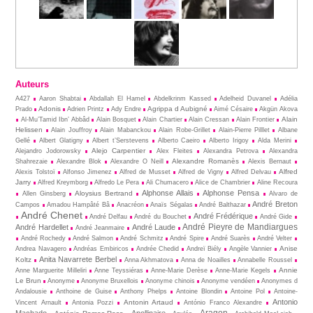
Auteurs
A427
Aaron Shabtai
Abdallah El Hamel
Abdelkrinm Kassed
Adelheid Duvanel
Adélia
Adonis
Agrippa d Aubigné
Prado
Adrien Printz
Ady Endre
Aimé Césaire
Akgün Akova
Alain
Al-Mu’Tamid Ibn’ Abbâd
Alain Bosquet
Alain Chartier
Alain Cressan
Alain Frontier
Helissen
Alain Jouffroy
Alain Mabanckou
Alain Robe-Grillet
Alain-Pierre Pilllet
Albane
Gellé
Albert Glatigny
Albert t’Serstevens
Alberto Caeiro
Alberto Irigoy
Alda Merini
Alejo Carpentier
Alejandro Jodorowsky
Alex Fleites
Alexandra Petrova
Alexandra
Alexandre Romanès
Shahrezaie
Alexandre Blok
Alexandre O Neill
Alexis Bernaut
Alfred
Alexis Tolstoï
Alfonso Jimenez
Alfred de Musset
Alfred de Vigny
Alfred Delvau
Jarry
Alfred Kreymborg
Alfredo Le Pera
Ali Chumacero
Alice de Chambrier
Aline Recoura
Alphonse Allais
Alphonse Pensa
Aloysius Bertrand
Allen Ginsberg
Alvaro de
André Breton
Campos
Amadou Hampâté Bâ
Anacréon
Anaïs Ségalas
André Balthazar
André Chenet
André Frédérique
André Delfau
André du Bouchet
André Gide
André Pieyre de Mandiargues
André Hardellet
André Laude
André Jeanmaire
André Rochedy
André Salmon
André Schmitz
André Spire
André Suarès
André Velter
Anise
Andrea Navagero
Andréas Embiricos
Andrée Chedid
Andreï Biély
Angèle Vannier
Anita Navarrete Berbel
Koltz
Anna Akhmatova
Anna de Noailles
Annabelle Roussel
Annie
Anne Marguerite Milleliri
Anne Teyssiéras
Anne-Marie Derèse
Anne-Marie Kegels
Le Brun
Anonyme
Anonyme Bruxellois
Anonyme chinois
Anonyme vendéen
Anonymes d
Andalousie
Anthoine de Guise
Anthony Phelps
Antoine Blondin
Antoine Pol
Antoine-
Antonio
Antonin Artaud
Vincent Arnault
Antonia Pozzi
António Franco Alexandre
Aragon