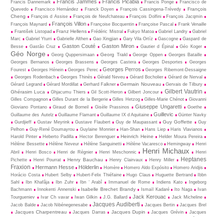
Francis Jammes
Francis Picabia
Francis Dannemark
Francis Ponge
Francisco de
François
Quevedo
Francisco Hernández
Franck Doyen
François Cassingena-Trévedy
Cheng
François d Assise
François de Neufchateau
François Dolfini
François Jacqmin
François Villon
François Maynard
Françoise Bocquentin
Françoise Pascal
Frank Venaille
Franz Hellens
František Listopad
Frédéric Mistral
Fukyo Matoa
Gabriel Landry
Gabriel
Marc
Gabriel Yturri
Gabrielle Althen
Gao Xingjian
Gary Vila Ortíz
Gascogne
Gaspard de
Gaston Couté
Gaston Miron
Besse
Gastão Cruz
Gautier d Épinal
Géo Koger
Géo Norge
Georg Trakl
Georg Quppersimaan
George Oppen
Georges Bataille
Georges Bernanos
Georges Brassens
Georges Castera
Georges Desportes
Georges
Georges Perros
Fourest
Georges Hénein
Georges Perec
Georges Ribemont-Dessaigne
Georges Rodenbach
Georges Thinès
Gérald Neveu
Gérard Bocholier
Gérard de Nerval
Germain Nouveau
Gérard Legrand
Gérard Mordillat
Gerhard Falkner
Gervais de Tilbury
Gilbert Vautrin
Ghérasim Luca
Ghjacumu Thiers
Gil Scott-Heron
Gilbert Joncour
Gilles Compagnon
Gilles Durant de la Bergerie
Gilles Hetzog
Gilles-Marie Chénot
Giovanni
Giuseppe Ungaretti
Gioviano Pontano
Giraud de Borneil
Gisèle Prassinos
Goethe
Guillevic
Guillaume des Autelz
Guillaume Flamant
Guillaume IX d Aquitaine
Günter Navky
Guy Goffette
Gurdjieff
Gustav Meyrink
Gustave Flaubert
Guy de Maupassant
Guy
Pelhon
Guy-René Dou­may­rou
Guylaine Monnier
Han-Shan
Hans Liep
Haris Vlavianos
Heinrich Heine
Harold Pinter
Heberto Padilla
Hector Berenguer
Helder Moura Pereira
Hélène Bessette
Hélène Neveur
Hélène Sanguinetti
Hélène Vacaresco
Hemingway
Henri
Henri Michaux
Abril
Henri Bosco
Henri de Régnier
Henri Meschonnic
Henri
Heptanes
Henry Bauchau
Pichette
Henri Pourrat
Henry Clairvaux
Henry Miller
Fraxion
Hermann Hesse
Hölderlin
Homère
Homero Aldo Expósito
Homero Aridjis
Horácio Costa
Hubert Selby
Hubert-Felix Thiéfaine
Hugo Claus
Huguette Bertrand
Ibbn
Sahl
Ibn Khafâja
Ibn Zuhr
Ibn ‘ Arabî
Immanuel de Rome
Indiens Kato
Ingeborg
Isabelle Brechet Brandy
Bachmann
Innokenti Annenski
Ismaïl Kadaré
Ito Naga
Ivan
Jack Kerouac
Tourgueniev
Ivar Ch vavar
Iwan Gilkin
J.G. Ballard
Jack Micheline
Jacques Audiberti
Jacob Balde
Jacob Nibénegenesabe
Jacques Bertin
Jacques Brel
Jacques Charpentreau
Jacques Dupin
Jacques Darras
Jacques Grévin
Jacques