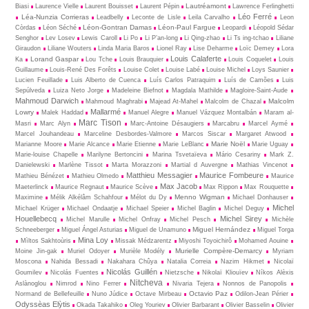
Lautréamont
Biasi
Laurence Vielle
Laurent Bouisset
Laurent Pépin
Lawrence Ferlinghetti
Léo Ferré
Léa-Nunzia Corrieras
Leadbelly
Leconte de Lisle
Leila Carvalho
Leon
Léon-Gontran Damas
Léon-Paul Fargue
Còrdas
Léon Séché
Leopardi
Léopold Sédar
Senghor
Lev Losev
Lewis Caroll
Li Po
Li P’an-long
Li Qing-zhao
Li Ts ing-tchao
Liliane
Giraudon
Liliane Wouters
Linda Maria Baros
Lionel Ray
Lise Deharme
Loïc Demey
Lora
Louis Calaferte
Lorand Gaspar
Ka
Lou Tche
Louis Brauquier
Louis Coquelet
Louis
Guillaume
Louis-René Des Forêts
Louise Colet
Louise Labé
Louise Michel
Loys Saunier
Lucien Feuillade
Luis Alberto de Cuenca
Luís Carlos Patraquim
Luís de Camões
Luis
Sepúlveda
Luiza Neto Jorge
Madeleine Biefnot
Magdala Mathilde
Magloire-Saint-Aude
Mahmoud Darwich
Malcolm
Mahmoud Maghrabi
Majead At-Mahel
Malcolm de Chazal
Mallarmé
Lowry
Malek Haddad
Manuel Alegre
Manuel Vázquez Montalbán
Maram al-
Marc Tison
Masri
Marc Alyn
Marc-Antoine Désaugiers
Marcabru
Marcel Aymé
Marcel Jouhandeau
Marceline Desbordes-Valmore
Marcos Siscar
Margaret Atwood
Marie Noël
Marianne Moore
Marie Alcance
Marie Etienne
Marie LeBlanc
Marie Uguay
Marie-louise Chapelle
Marilyne Bertoncini
Marina Tsvetaïeva
Mário Cesariny
Mark Z.
Danielewski
Marlène Tissot
Marta Morazzoni
Martial d Auvergne
Mathias Vincenot
Matthieu Messagier
Maurice Fombeure
Mathieu Bénézet
Mathieu Olmedo
Maurice
Max Jacob
Maeterlinck
Maurice Regnaut
Maurice Scève
Max Rippon
Max Rouquette
Menno Wigman
Maximine
Mélik Alkélâm Schahfour
Mélot du Dy
Michael Donhauser
Michel
Michael Krüger
Michael Ondaatje
Michael Speier
Michel Baglin
Michel Deguy
Houellebecq
Michel Sirey
Michel Marulle
Michel Onfray
Michel Pesch
Michèle
Miguel Hernández
Schneeberger
Miguel Ángel Asturias
Miguel de Unamuno
Miguel Torga
Mina Loy
Mìltos Sakhtoùris
Missak Médzarentz
Miyoshi Toyoichirô
Mohamed Aouine
Murielle Compère-Demarcy
Moine Jin-gak
Muriel Odoyer
Murièle Modély
Myriam
Moscona
Nahida Bessadi
Nakahara Chûya
Natalia Correia
Nazim Hikmet
Nicolaï
Nicolás Guillén
Goumilev
Nicolás Fuentes
Nietz­sche
Nikolaï Kliouïev
Níkos Alèxis
Nitcheva
Aslànoglou
Nimrod
Nino Ferrer
Nivaria Tejera
Nonnos de Panopolis
Octavio Paz
Normand de Bellefeuille
Nuno Júdice
Octave Mirbeau
Odilon-Jean Périer
Odyssèas Elỳtis
Okada Takahiko
Oleg Youriev
Olivier Barbarant
Olivier Basselin
Olivier