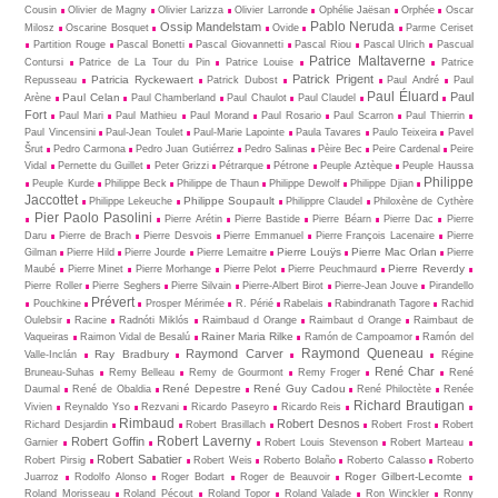
Cousin
Olivier de Magny
Olivier Larizza
Olivier Larronde
Ophélie Jaësan
Orphée
Oscar
Pablo Neruda
Ossip Mandelstam
Milosz
Oscarine Bosquet
Ovide
Parme Ceriset
Partition Rouge
Pascal Bonetti
Pascal Giovannetti
Pascal Riou
Pascal Ulrich
Pascual
Patrice Maltaverne
Contursi
Patrice de La Tour du Pin
Patrice Louise
Patrice
Patrick Prigent
Patricia Ryckewaert
Repusseau
Patrick Dubost
Paul André
Paul
Paul Éluard
Paul
Paul Celan
Arène
Paul Chamberland
Paul Chaulot
Paul Claudel
Fort
Paul Mari
Paul Mathieu
Paul Morand
Paul Rosario
Paul Scarron
Paul Thierrin
Paul Vincensini
Paul-Jean Toulet
Paul-Marie Lapointe
Paula Tavares
Paulo Teixeira
Pavel
Šrut
Pedro Carmona
Pedro Juan Gutiérrez
Pedro Salinas
Pèire Bec
Peire Cardenal
Peire
Vidal
Pernette du Guillet
Peter Grizzi
Pétrarque
Pétrone
Peuple Aztèque
Peuple Haussa
Philippe
Peuple Kurde
Philippe Beck
Philippe de Thaun
Philippe Dewolf
Philippe Djian
Jaccottet
Philippe Soupault
Philippe Lekeuche
Philippre Claudel
Philoxène de Cythère
Pier Paolo Pasolini
Pierre Arétin
Pierre Bastide
Pierre Béarn
Pierre Dac
Pierre
Daru
Pierre de Brach
Pierre Desvois
Pierre Emmanuel
Pierre François Lacenaire
Pierre
Pierre Louÿs
Pierre Mac Orlan
Gilman
Pierre Hild
Pierre Jourde
Pierre Lemaitre
Pierre
Pierre Reverdy
Maubé
Pierre Minet
Pierre Morhange
Pierre Pelot
Pierre Peuchmaurd
Pierre Roller
Pierre Seghers
Pierre Silvain
Pierre-Albert Birot
Pierre-Jean Jouve
Pirandello
Prévert
Pouchkine
Prosper Mérimée
R. Périé
Rabelais
Rabindranath Tagore
Rachid
Oulebsir
Racine
Radnóti Miklós
Raimbaud d Orange
Raimbaut d Orange
Raimbaut de
Rainer Maria Rilke
Vaqueiras
Raimon Vidal de Besalú
Ramón de Campoamor
Ramón del
Raymond Queneau
Raymond Carver
Ray Bradbury
Valle-Inclán
Régine
René Char
Bruneau-Suhas
Remy Belleau
Remy de Gourmont
Remy Froger
René
René Depestre
René Guy Cadou
Daumal
René de Obaldia
René Philoctète
Renée
Richard Brautigan
Vivien
Reynaldo Yso
Rezvani
Ricardo Paseyro
Ricardo Reis
Rimbaud
Robert Desnos
Richard Desjardin
Robert Brasillach
Robert Frost
Robert
Robert Laverny
Robert Goffin
Garnier
Robert Louis Stevenson
Robert Marteau
Robert Sabatier
Robert Pirsig
Robert Weis
Roberto Bolaño
Roberto Calasso
Roberto
Roger Gilbert-Lecomte
Juarroz
Rodolfo Alonso
Roger Bodart
Roger de Beauvoir
Roland Morisseau
Roland Pécout
Roland Topor
Roland Valade
Ron Winckler
Ronny