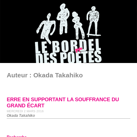
Auteur : Okada Takahiko
ERRE EN SUPPORTANT LA SOUFFRANCE DU
GRAND ÉCART
MERCREDI 2 MARS 2016
Okada Takahiko