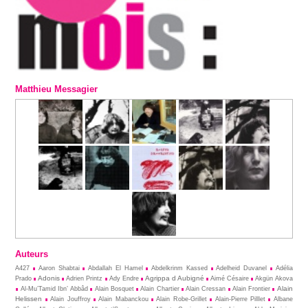
Matthieu Messagier
Auteurs
A427
Aaron Shabtai
Abdallah El Hamel
Abdelkrinm Kassed
Adelheid Duvanel
Adélia
Adonis
Agrippa d Aubigné
Prado
Adrien Printz
Ady Endre
Aimé Césaire
Akgün Akova
Alain
Al-Mu’Tamid Ibn’ Abbâd
Alain Bosquet
Alain Chartier
Alain Cressan
Alain Frontier
Helissen
Alain Jouffroy
Alain Mabanckou
Alain Robe-Grillet
Alain-Pierre Pilllet
Albane