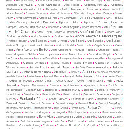
Gellé
Albert Glatigny
Albert t’Serstevens
Alberto Caeiro
Alberto Irigoy
Alda Merini
Alejo Carpentier
Alejandro Jodorowsky
Alex Fleites
Alexandra Petrova
Alexandra
Alexandre Romanès
Shahrezaie
Alexandre Blok
Alexandre O Neill
Alexis Bernaut
Alfred
Alexis Tolstoï
Alfonso Jimenez
Alfred de Musset
Alfred de Vigny
Alfred Delvau
Jarry
Alfred Kreymborg
Alfredo Le Pera
Ali Chumacero
Alice de Chambrier
Aline Recoura
Alphonse Allais
Alphonse Pensa
Aloysius Bertrand
Allen Ginsberg
Alvaro de
André Breton
Campos
Amadou Hampâté Bâ
Anacréon
Anaïs Ségalas
André Balthazar
André Chenet
André Frédérique
André Delfau
André du Bouchet
André Gide
André Pieyre de Mandiargues
André Hardellet
André Laude
André Jeanmaire
André Rochedy
André Salmon
André Schmitz
André Spire
André Suarès
André Velter
Anise
Andrea Navagero
Andréas Embiricos
Andrée Chedid
Andreï Biély
Angèle Vannier
Anita Navarrete Berbel
Koltz
Anna Akhmatova
Anna de Noailles
Annabelle Roussel
Annie
Anne Marguerite Milleliri
Anne Teyssiéras
Anne-Marie Derèse
Anne-Marie Kegels
Le Brun
Anonyme
Anonyme Bruxellois
Anonyme chinois
Anonyme vendéen
Anonymes d
Andalousie
Anthoine de Guise
Anthony Phelps
Antoine Blondin
Antoine Pol
Antoine-
Antonio
Antonin Artaud
Vincent Arnault
Antonia Pozzi
António Franco Alexandre
Aragon
Machado
Apollinaire
António Ramos Rosa
Apulée
Archibald MacLeish
Armand Robin
Aristide Bruant
Aristophane
Armand Bemer
Armand Gatti
Arménio Vieira
Attila
Arnaud de Mareuil
Arnaut Daniel
Arthur Cravan
Arturo Perez-Reverte
Attâr
József
Augusto Monterroso
Ausone
Axel Hémery
Ayukawa Nobuo
Azalaïs de
Porcairagues
Babacar Sall
Babouillec
Baptiste-Marrey
Barbara
Barbey d Aurevilly
Baudelaire
Benjamin Fondane
Béatrice Kad
Beatritz de Dia
Beatriz Vignoli
Benjamin
Benjamin Péret
Milazzo
Benno Barnard
Bernard B. Dadié
Bernard Chambaz
Bernard Dimey
Bernard Fournier
Bernard Nanga
Bernard Noël
Bernard Vargaftig
Blaise Cendrars
Bernard-Marie Koltès
Bertold Brecht
Billy Collins
Birago Diop
Blaise
de Vigenère
Blanche Sari-Flégier
Bo Breguet
Boby Lapointe
Boccace
Bonaventure des
Boris Vian
Periers
Boris Pasternak
Callimaque de Cyrène
Cal­derón
Carles Diaz
Carlito
Azevedo
Carlo Innocenzo Frugoni
Carlo Rim
Carlos Barral
Carlos César Lenzi
Carmen
Boullosa
Cassandre Urvoy
Cathares
Catherine Pozzi
Cátulo Castillo
Cécile A. Holdban