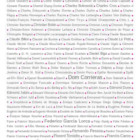
Cécile Guivarch
Céline
Céline Walter
Cervantes
Cerveri de Girona
César Capoulet
Charles Bukowski
Charles Cros
Cesare Pavese
Chantal Dupuy-Denier
Charles d
Charles Juliet
Orléans
Charles Dobzynski
Charles Dornier
Charles Guérin
Charles
Péguy
Charles Pennequin
Charles Racine
Charles Van Lerberghe
Charles Vion Dalibray
Chloé Charpentier
Charles-François Pannard
Chateaubriand
Chen Tö-yu
Chris L.
Christian Bobin
Christian Bachelin
Christian Dotremont
Christian Leroy
Christian Prigent
Christian-Erwin Andersen
Christiane Laïfaoui
Christine Chaudet
Christine de Pisan
Christophe Brégaint
Christophe Lacampagne
Claire Antoine
Claire Ceira
Claude Beausoleil
Claude Billon
Claude Le Petit
Claude de Burine
Claude Estéban
Claude Guerre
Claude Michel Cluny
Claude Mouchard
Claude Pujade-Renaud
Claude Vigée
Clément
Marot
Clément Pansaers
Cochise
Coleridge
Constantin Cavafis
Corinne Guerci
Cristina
Daniel Biga
Castello
D. H. Lawrence
Dan Fante
Danaé Ecarlate
Daniel Gaultier
Daniel Hébrard
Daniel Laumesfeld
Daniel Pennac
Danielle Bohr
Dante
David Cavallo
Denise le
David Grall
David Martins
Dazaï Osamu
Denis Roche
Denise Desautels
Dantec
Didjeko
Denise Wahl Brua
Didier Manyach
Didier Trumeau
Diego Jesús
Jiménez
Dieter M. Gräf
Dìmitra Christodoùlou
Dimitri Porcu
Djaffar Benmesbah
Djalâl
Dom Corrieras
ad-Dîn Rûmî
Djamel Bouabdellah
Djamīl
Dom Gabrielli
Dom
Loupvent
Dominique Fourcade
Dominique Sampiero
Dorian Masson
Dos Passos
Edmond Dune
du Bellay
Drimaraki-Servò
Du Bartas
Du Mu
Edgar Poe
Edith Azam
Edmond Jabès
Edouard Glissant
Eduardo Del Palacio
Éléazar Ben Jacob Ha-Bavli
Elena
Émile Verhaeren
Schwarz
Emil Juliš
Émile Goudeau
Emmanuel Hocquard
Emmanuelle
K
Empédocle
Enfants de Woippy
Enrique Cadicamo
Enrique Diego Gallego
Erick
Eugène Pottier
Gaussens-Hillwater
Erri de Luca
Ethel Krauze
Étienne de La Boétie
Eugénio de Andrade
Eugenio Montale
Eusèbe de Salles
Eustorg de Beaulieu
Évariste Parny
Ezra Pound
Évelyne Salope Nourtier
Fabienne Abril-Hébrard
Fabio Pusterla
Fabrice
Federico García Lorca
Farre
Fabrice Marzuolo
Felip Gardy
Félix Fénéon
Felix Leclerc
Félix Moreau
Fénelon
Ferdinand Bascoul
Fernand Comte
Fernando de
Fernando Pessoa
Fiodor Tiouttchev
Rojas
Fernando Echevarría
Fernando Ochoa
Florent Toniello
Francis Carco
Flavia Cosma
Flaviano Pisanelli
Francis Blanche