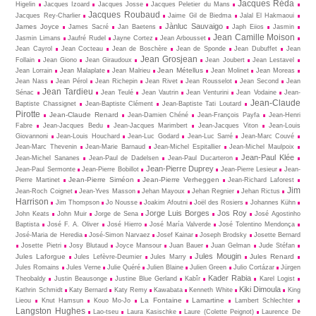
Jacques Réda
Higelin
Jacques Izoard
Jacques Josse
Jacques Peletier du Mans
Jacques Roubaud
Jacques Rey-Charlier
Jaime Gil de Biedma
Jalal El Hakmaoui
Jànluc Sauvaigo
James Joyce
James Sacré
Jan Baetens
Japh Eiios
Jasmin
Jean Camille Moison
Jasmin Limans
Jaufré Rudel
Jayne Cortez
Jean Arbousset
Jean Cayrol
Jean Cocteau
Jean de Boschère
Jean de Sponde
Jean Dubuffet
Jean
Jean Grosjean
Follain
Jean Giono
Jean Giraudoux
Jean Joubert
Jean Lestavel
Jean Métellus
Jean Lorrain
Jean Malaplate
Jean Malrieu
Jean Molinet
Jean Moreas
Jean Nass
Jean Pérol
Jean Richepin
Jean Rivet
Jean Rousselot
Jean Second
Jean
Jean Tardieu
Sénac
Jean Teulé
Jean Vautrin
Jean Venturini
Jean Vodaine
Jean-
Jean-Claude
Baptiste Chassignet
Jean-Baptiste Clément
Jean-Baptiste Tati Loutard
Pirotte
Jean-Claude Renard
Jean-Damien Chéné
Jean-François Payfa
Jean-Henri
Fabre
Jean-Jacques Bedu
Jean-Jacques Marimbert
Jean-Jacques Viton
Jean-Louis
Giovannoni
Jean-Louis Houchard
Jean-Luc Godard
Jean-Luc Sarré
Jean-Marc Couvé
Jean-Marc Thevenin
Jean-Marie Barnaud
Jean-Michel Espitallier
Jean-Michel Maulpoix
Jean-Paul Klée
Jean-Michel Sananes
Jean-Paul de Dadelsen
Jean-Paul Ducarteron
Jean-Pierre Duprey
Jean-Paul Sermonte
Jean-Pierre Bobillot
Jean-Pierre Lesieur
Jean-
Jean-Pierre Siméon
Jean-Pierre Verheggen
Pierre Martinet
Jean-Richard Laforest
Jim
Jean-Roch Coignet
Jean-Yves Masson
Jehan Mayoux
Jehan Regnier
Jehan Rictus
Harrison
Jim Thompson
Jo Nousse
Joakim Afoutni
Joël des Rosiers
Johannes Kühn
Jorge Luis Borges
Jos Roy
John Keats
John Muir
Jorge de Sena
José Agostinho
Baptista
José F. A. Oliver
José Hierro
José María Valverde
José Tolentino Mendonça
José-Maria de Heredia
José-Simon Narvaez
Josef Kainar
Joseph Brodsky
Josette Bernard
Josette Pietri
Josy Blutaud
Joyce Mansour
Juan Bauer
Juan Gelman
Jude Stéfan
Jules Mougin
Jules Laforgue
Jules Renard
Jules Lefèvre-Deumier
Jules Marry
Jules Romains
Jules Verne
Julie Quéré
Julien Blaine
Julien Green
Julio Cortázar
Jürgen
Kader Rabia
Theobaldy
Justin Beausonge
Justine Blue Gerland
Kabîr
Karel Logist
Kiki Dimoula
Kathrin Schmidt
Katy Bernard
Katy Remy
Kawabata
Kenneth White
King
La Fontaine
Lamartine
Lieou
Knut Hamsun
Kouo Mo-Jo
Lambert Schlechter
Langston Hughes
Lao-tseu
Laura Kasischke
Laure (Colette Peignot)
Laurence De