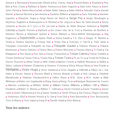
Ronsard
Someck
Rosemonde Gérard
Roy Chicky Arad
Russell Banks
Rutebeuf
Ruy
Ryôkan
Saint-
Belo
Ruy Cinatti
Sabine Venaruzzo
Saint Augustin
Saint-John Kauss
John Perse
Sainte-Beuve
Saki
Salah Abdel Sabour
Salah Stétié
Salvador Dali
Samaël
Steiner
Samuel Beckett
San-Antonio
Sandrine Willems
Sapphire
Sara Teasdale
Savinien
Serge Pey
Lapointe
Sébastien Auger
Serge Basso de March
Sergio Mondragón
Seyhmus Dagtekin
Shakespeare
Si Mohand
Sie Ling-yun
Sieur de Saint-Amand
Simon
Sophie
Johannin
Simonu di li Lecci
Sin yen-nien
Sophia de Mello Breyner Andresen
Loizeau
Sophie Perrone
Sophocle
Sor Juana Inés de la Cruz
Stanislas de Bouffers
Stefano Benni
Steve Webert
Stéphanie Quérité
Stève-Wilifrid Mounguengui
Stig
Supervielle
Sylvia Plath
Dagerman
Sylvie Kandé
T.S. Eliot
Tanguy R. Bitariho
Tarafa
Taslima Nasreen
Tchang Sien
Tchao Pao
Tchicaya U Tam’Si
Théo Varlet
Théophile Gautier
Théophile Coinchelin
Théophile de Viau
Thérèse Plantier
Thibault
Marthouret
Thierry Debroux
Thierry Metz
Thierry Missonier
Thomas Mann
Ti Flash
Tia
Tristan Cabral
Malagouen
Tom Buron
Tom Sam
Tomas Tranströmer
Tristan Corbière
Tristan Tzara
Tristan Derème
Tristan Felix
Tristan Mat
Ts ao Ts ao
Turold de Préaux
Valérie Rouzeau
Valéry
Ulysse Rouchon
Vahan Terian
Vahé Godel
Valentin Conrart
Varlam Chalamov
Valery Larbaud
Venance Fortunat
Vénus Khoury-Ghata
Vera Feyder
Verlaine
Victor Hugo
Victor Sandoval
Victor Segalen
Vidêvdât
Villiers de L Isle
Vincent Wahl
Vladimir
Adam
Vincent Voiture
Vincent Watelet
Virgile
Vital Lahaye
Maïakovski
Walt
Vladislav Khodassévitch
Volker Braun
W.B. Yeats
W.H. Auden
Whitman
Walter von Vogelweide
Wang Jiaxin
Wang Ts’an
Watriquet Brassenel de Couvin
Werner Lambersy
William Carlos Williams
William Cliff
William
Wilhelm Müller
Faulkner
William S. Merwin
William T. Vollmann
Xavier Forneret
Xavier Frandon
Xavier
Lainé
Xavier Villaurrutia
Xi Du
Yannis Karakos
Yànnis Rìtsos
Yen Chou
Yòrgos Chronas
Yves Bonnefoy
Yoshimasu Gôzô
Yoshino Hiroshi
Yu Jian
Yvan Goll
Yves Broussard
Yves di Manno
Yves Ughes
Zang Di
Zbynĕk Hejda
Zéno Bianu
Tous les auteurs