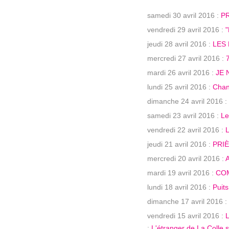
samedi 30 avril 2016 :
P
vendredi 29 avril 2016 :
"
jeudi 28 avril 2016 :
LES
mercredi 27 avril 2016 :
mardi 26 avril 2016 :
JE 
lundi 25 avril 2016 :
Chan
dimanche 24 avril 2016 :
samedi 23 avril 2016 :
Le
vendredi 22 avril 2016 :
L
jeudi 21 avril 2016 :
PRI
mercredi 20 avril 2016 :
mardi 19 avril 2016 :
COM
lundi 18 avril 2016 :
Puits
dimanche 17 avril 2016 :
vendredi 15 avril 2016 :
L
:
L'étranger de La Colle 