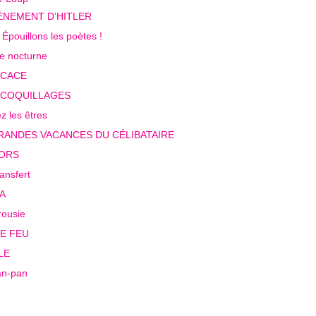
VÈNEMENT D’HITLER
- Épouillons les poètes !
e nocturne
ICACE
COQUILLAGES
z les êtres
RANDES VACANCES DU CÉLIBATAIRE
ORS
ansfert
A
rousie
LE FEU
LE
an-pan