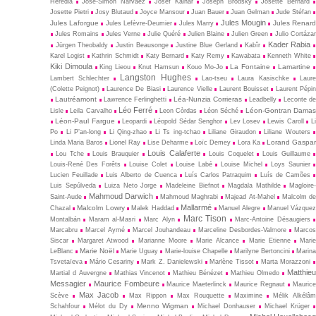
Heredia
José-Simon Narvaez
Josef Kainar
Joseph Brodsky
Josette Bernard
Josette Pietri
Josy Blutaud
Joyce Mansour
Juan Bauer
Juan Gelman
Jude Stéfan
Jules Mougin
Jules Laforgue
Jules Renar
Jules Lefèvre-Deumier
Jules Marry
Jules Romains
Jules Verne
Julie Quéré
Julien Blaine
Julien Green
Julio Cortáza
Kader Rabia
Jürgen Theobaldy
Justin Beausonge
Justine Blue Gerland
Kabîr
Karel Logist
Kathrin Schmidt
Katy Bernard
Katy Remy
Kawabata
Kenneth White
Kiki Dimoula
La Fontaine
Lamartine
King Lieou
Knut Hamsun
Kouo Mo-Jo
Langston Hughes
Lambert Schlechter
Lao-tseu
Laura Kasischke
Laur
(Colette Peignot)
Laurence De Biasi
Laurence Vielle
Laurent Bouisset
Laurent Pépi
Lautréamont
Léa-Nunzia Corrieras
Lawrence Ferlinghetti
Leadbelly
Leconte d
Léo Ferré
Léon-Gontran Dama
Lisle
Leila Carvalho
Leon Còrdas
Léon Séché
Léon-Paul Fargue
Leopardi
Léopold Sédar Senghor
Lev Losev
Lewis Caroll
L
Po
Li P’an-long
Li Qing-zhao
Li Ts ing-tchao
Liliane Giraudon
Liliane Wouters
Lorand Gaspa
Linda Maria Baros
Lionel Ray
Lise Deharme
Loïc Demey
Lora Ka
Louis Calaferte
Lou Tche
Louis Brauquier
Louis Coquelet
Louis Guillaume
Louis-René Des Forêts
Louise Colet
Louise Labé
Louise Michel
Loys Saunier
Lucien Feuillade
Luis Alberto de Cuenca
Luís Carlos Patraquim
Luís de Camões
Luis Sepúlveda
Luiza Neto Jorge
Madeleine Biefnot
Magdala Mathilde
Magloire
Mahmoud Darwich
Saint-Aude
Mahmoud Maghrabi
Majead At-Mahel
Malcolm d
Mallarmé
Malcolm Lowry
Chazal
Malek Haddad
Manuel Alegre
Manuel Vázque
Marc Tison
Montalbán
Maram al-Masri
Marc Alyn
Marc-Antoine Désaugiers
Marcabru
Marcel Aymé
Marcel Jouhandeau
Marceline Desbordes-Valmore
Marco
Siscar
Margaret Atwood
Marianne Moore
Marie Alcance
Marie Etienne
Marie
Marie Noël
LeBlanc
Marie Uguay
Marie-louise Chapelle
Marilyne Bertoncini
Marin
Tsvetaïeva
Mário Cesariny
Mark Z. Danielewski
Marlène Tissot
Marta Morazzoni
Matthieu
Martial d Auvergne
Mathias Vincenot
Mathieu Bénézet
Mathieu Olmedo
Messagier
Maurice Fombeure
Maurice Maeterlinck
Maurice Regnaut
Mauric
Max Jacob
Scève
Max Rippon
Max Rouquette
Maximine
Mélik Alkélâ
Menno Wigman
Schahfour
Mélot du Dy
Michael Donhauser
Michael Krüger