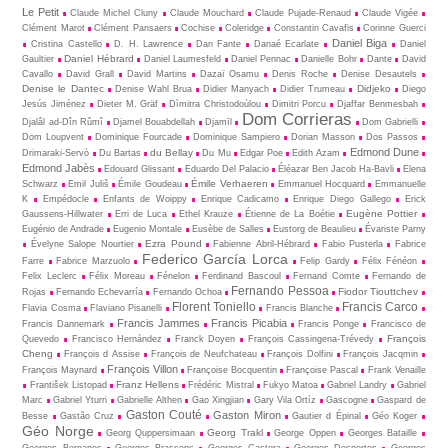
Le Petit
Claude Michel Cluny
Claude Mouchard
Claude Pujade-Renaud
Claude Vigée
Clément Marot
Clément Pansaers
Cochise
Coleridge
Constantin Cavafis
Corinne Guerci
Daniel Biga
Cristina Castello
D. H. Lawrence
Dan Fante
Danaé Ecarlate
Daniel
Daniel Hébrard
Gaultier
Daniel Laumesfeld
Daniel Pennac
Danielle Bohr
Dante
David
Cavallo
David Grall
David Martins
Dazaï Osamu
Denis Roche
Denise Desautels
Denise le Dantec
Didjeko
Denise Wahl Brua
Didier Manyach
Didier Trumeau
Diego
Jesús Jiménez
Dieter M. Gräf
Dìmitra Christodoùlou
Dimitri Porcu
Djaffar Benmesbah
Dom Corrieras
Djalâl ad-Dîn Rûmî
Djamel Bouabdellah
Djamīl
Dom Gabrielli
Dom Loupvent
Dominique Fourcade
Dominique Sampiero
Dorian Masson
Dos Passos
Edmond Dune
du Bellay
Drimaraki-Servò
Du Bartas
Du Mu
Edgar Poe
Edith Azam
Edmond Jabès
Edouard Glissant
Eduardo Del Palacio
Éléazar Ben Jacob Ha-Bavli
Elena
Émile Verhaeren
Schwarz
Emil Juliš
Émile Goudeau
Emmanuel Hocquard
Emmanuelle
K
Empédocle
Enfants de Woippy
Enrique Cadicamo
Enrique Diego Gallego
Erick
Eugène Pottier
Gaussens-Hillwater
Erri de Luca
Ethel Krauze
Étienne de La Boétie
Eugénio de Andrade
Eugenio Montale
Eusèbe de Salles
Eustorg de Beaulieu
Évariste Parny
Ezra Pound
Évelyne Salope Nourtier
Fabienne Abril-Hébrard
Fabio Pusterla
Fabrice
Federico García Lorca
Farre
Fabrice Marzuolo
Felip Gardy
Félix Fénéon
Felix Leclerc
Félix Moreau
Fénelon
Ferdinand Bascoul
Fernand Comte
Fernando de
Fernando Pessoa
Fiodor Tiouttchev
Rojas
Fernando Echevarría
Fernando Ochoa
Florent Toniello
Francis Carco
Flavia Cosma
Flaviano Pisanelli
Francis Blanche
Francis Jammes
Francis Picabia
Francis Dannemark
Francis Ponge
Francisco de
François
Quevedo
Francisco Hernández
Franck Doyen
François Cassingena-Trévedy
Cheng
François d Assise
François de Neufchateau
François Dolfini
François Jacqmin
François Villon
François Maynard
Françoise Bocquentin
Françoise Pascal
Frank Venaille
Franz Hellens
František Listopad
Frédéric Mistral
Fukyo Matoa
Gabriel Landry
Gabriel
Marc
Gabriel Yturri
Gabrielle Althen
Gao Xingjian
Gary Vila Ortíz
Gascogne
Gaspard de
Gaston Couté
Gaston Miron
Besse
Gastão Cruz
Gautier d Épinal
Géo Koger
Géo Norge
Georg Trakl
Georg Quppersimaan
George Oppen
Georges Bataille
Georges Bernanos
Georges Brassens
Georges Castera
Georges Desportes
Georges