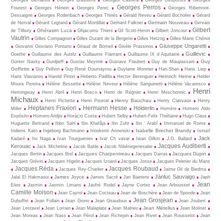
Georges Perros
Fourest
Georges Hénein
Georges Perec
Georges Ribemont-
Dessaigne
Georges Rodenbach
Georges Thinès
Gérald Neveu
Gérard Bocholier
Gérard
Germain Nouveau
de Nerval
Gérard Legrand
Gérard Mordillat
Gerhard Falkner
Gervais
Gilbert
Ghérasim Luca
de Tilbury
Ghjacumu Thiers
Gil Scott-Heron
Gilbert Joncour
Vautrin
Gilles Compagnon
Gilles Durant de la Bergerie
Gilles Hetzog
Gilles-Marie Chénot
Giuseppe Ungaretti
Giovanni Gioviano Pontano
Giraud de Borneil
Gisèle Prassinos
Guillevic
Goethe
Guillaume des Autelz
Guillaume Flamant
Guillaume IX d Aquitaine
Guy
Günter Navky
Gurdjieff
Gustav Meyrink
Gustave Flaubert
Guy de Maupassant
Goffette
Guy Pelhon
Guy-René Dou­may­rou
Guylaine Monnier
Han-Shan
Hans Liep
Heinrich Heine
Haris Vlavianos
Harold Pinter
Heberto Padilla
Hector Berenguer
Helder
Moura Pereira
Hélène Bessette
Hélène Neveur
Hélène Sanguinetti
Hélène Vacaresco
Henri
Hemingway
Henri Abril
Henri Bosco
Henri de Régnier
Henri Meschonnic
Michaux
Henry Bauchau
Henri Pichette
Henri Pourrat
Henry Clairvaux
Henry
Heptanes Fraxion
Hermann Hesse
Hölderlin
Miller
Homère
Homero Aldo
Expósito
Homero Aridjis
Horácio Costa
Hubert Selby
Hubert-Felix Thiéfaine
Hugo Claus
Huguette Bertrand
Ibbn Sahl
Ibn Khafâja
Ibn Zuhr
Ibn ‘ Arabî
Immanuel de Rome
Isabelle Brechet Brandy
Indiens Kato
Ingeborg Bachmann
Innokenti Annenski
Ismaïl
Jack
Kadaré
Ito Naga
Ivan Tourgueniev
Ivar Ch vavar
Iwan Gilkin
J.G. Ballard
Jacques Audiberti
Kerouac
Jack Micheline
Jacob Balde
Jacob Nibénegenesabe
Jacques Charpentreau
Jacques Dupin
Jacques Bertin
Jacques Brel
Jacques Darras
Jacques Grévin
Jacques Higelin
Jacques Izoard
Jacques Josse
Jacques Peletier du Mans
Jacques Réda
Jacques Roubaud
Jacques Rey-Charlier
Jaime Gil de Biedma
Jànluc Sauvaigo
James Joyce
Jalal El Hakmaoui
James Sacré
Jan Baetens
Japh
Jean
Eiios
Jasmin
Jasmin Limans
Jaufré Rudel
Jayne Cortez
Jean Arbousset
Camille Moison
Jean Cayrol
Jean Cocteau
Jean de Boschère
Jean de Sponde
Jean
Jean Grosjean
Dubuffet
Jean Follain
Jean Giono
Jean Giraudoux
Jean Joubert
Jean Métellus
Jean Lestavel
Jean Lorrain
Jean Malaplate
Jean Malrieu
Jean Molinet
Jean Moreas
Jean Nass
Jean Pérol
Jean Richepin
Jean Rivet
Jean Rousselot
Jean