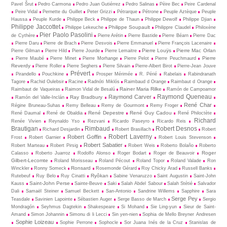
Pavel Šrut
Pedro Carmona
Pedro Juan Gutiérrez
Pedro Salinas
Pèire Bec
Peire Cardenal
Peire Vidal
Pernette du Guillet
Peter Grizzi
Pétrarque
Pétrone
Peuple Aztèque
Peuple
Haussa
Peuple Kurde
Philippe Beck
Philippe de Thaun
Philippe Dewolf
Philippe Djian
Philippe Jaccottet
Philippe Soupault
Philippe Lekeuche
Philippre Claudel
Philoxène
Pier Paolo Pasolini
de Cythère
Pierre Arétin
Pierre Bastide
Pierre Béarn
Pierre Dac
Pierre Daru
Pierre de Brach
Pierre Desvois
Pierre Emmanuel
Pierre François Lacenaire
Pierre Louÿs
Pierre Mac Orlan
Pierre Gilman
Pierre Hild
Pierre Jourde
Pierre Lemaitre
Pierre
Pierre Maubé
Pierre Minet
Pierre Morhange
Pierre Pelot
Pierre Peuchmaurd
Reverdy
Pierre Roller
Pierre Seghers
Pierre Silvain
Pierre-Albert Birot
Pierre-Jean Jouve
Prévert
Pirandello
Pouchkine
Prosper Mérimée
R. Périé
Rabelais
Rabindranath
Tagore
Rachid Oulebsir
Racine
Radnóti Miklós
Raimbaud d Orange
Raimbaut d Orange
Rainer Maria Rilke
Raimbaut de Vaqueiras
Raimon Vidal de Besalú
Ramón de Campoamor
Raymond Queneau
Raymond Carver
Ray Bradbury
Ramón del Valle-Inclán
René Char
Régine Bruneau-Suhas
Remy Belleau
Remy de Gourmont
Remy Froger
René Depestre
René Guy Cadou
René Daumal
René de Obaldia
René Philoctète
Richard
Renée Vivien
Reynaldo Yso
Rezvani
Ricardo Paseyro
Ricardo Reis
Brautigan
Rimbaud
Robert Desnos
Richard Desjardin
Robert Brasillach
Robert
Robert Laverny
Robert Goffin
Frost
Robert Garnier
Robert Louis Stevenson
Robert Sabatier
Robert Marteau
Robert Pirsig
Robert Weis
Roberto Bolaño
Roberto
Roger
Calasso
Roberto Juarroz
Rodolfo Alonso
Roger Bodart
Roger de Beauvoir
Gilbert-Lecomte
Roland Morisseau
Roland Pécout
Roland Topor
Roland Valade
Ron
Ronsard
Winckler
Ronny Someck
Rosemonde Gérard
Roy Chicky Arad
Russell Banks
Ryôkan
Rutebeuf
Ruy Belo
Ruy Cinatti
Sabine Venaruzzo
Saint Augustin
Saint-John
Saint-John Perse
Kauss
Sainte-Beuve
Saki
Salah Abdel Sabour
Salah Stétié
Salvador
Dali
Samaël Steiner
Samuel Beckett
San-Antonio
Sandrine Willems
Sapphire
Sara
Serge Pey
Teasdale
Savinien Lapointe
Sébastien Auger
Serge Basso de March
Sergio
Mondragón
Seyhmus Dagtekin
Shakespeare
Si Mohand
Sie Ling-yun
Sieur de Saint-
Amand
Simon Johannin
Simonu di li Lecci
Sin yen-nien
Sophia de Mello Breyner Andresen
Sophie Loizeau
Sophie Perrone
Sophocle
Sor Juana Inés de la Cruz
Stanislas de