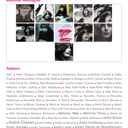
Matthieu Messagier
Auteurs
A427
Aaron Shabtai
Abdallah El Hamel
Abdelkrinm Kassed
Adelheid Duvanel
Adélia
Adonis
Agrippa d Aubigné
Prado
Adrien Printz
Ady Endre
Aimé Césaire
Akgün Akova
Alain
Al-Mu’Tamid Ibn’ Abbâd
Alain Bosquet
Alain Chartier
Alain Cressan
Alain Frontier
Helissen
Alain Jouffroy
Alain Mabanckou
Alain Robe-Grillet
Alain-Pierre Pilllet
Albane
Gellé
Albert Glatigny
Albert t’Serstevens
Alberto Caeiro
Alberto Irigoy
Alda Merini
Alejo Carpentier
Alejandro Jodorowsky
Alex Fleites
Alexandra Petrova
Alexandra
Alexandre Romanès
Shahrezaie
Alexandre Blok
Alexandre O Neill
Alexis Bernaut
Alfred
Alexis Tolstoï
Alfonso Jimenez
Alfred de Musset
Alfred de Vigny
Alfred Delvau
Jarry
Alfred Kreymborg
Alfredo Le Pera
Ali Chumacero
Alice de Chambrier
Aline Recoura
Alphonse Allais
Alphonse Pensa
Aloysius Bertrand
Allen Ginsberg
Alvaro de
André Breton
Campos
Amadou Hampâté Bâ
Anacréon
Anaïs Ségalas
André Balthazar
André Chenet
André Frédérique
André Delfau
André du Bouchet
André Gide
André Pieyre de Mandiargues
André Hardellet
André Laude
André Jeanmaire