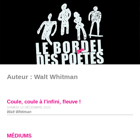
Auteur : Walt Whitman
Coule, coule à l'infini, fleuve !
SAMEDI 10 DÉCEMBRE 2022
Walt Whitman
MÉDIUMS