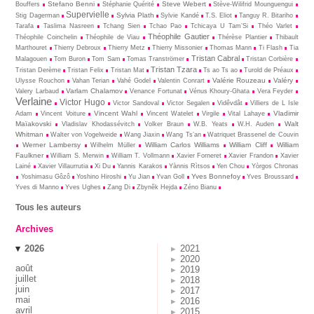
Stefano Benni
Steve Webert
Bouffers
Stéphanie Quérité
Stève-Wilifrid Mounguengui
Supervielle
Sylvia Plath
Stig Dagerman
Sylvie Kandé
T.S. Eliot
Tanguy R. Bitariho
Tarafa
Taslima Nasreen
Tchang Sien
Tchao Pao
Tchicaya U Tam’Si
Théo Varlet
Théophile Gautier
Théophile Coinchelin
Théophile de Viau
Thérèse Plantier
Thibault
Marthouret
Thierry Debroux
Thierry Metz
Thierry Missonier
Thomas Mann
Ti Flash
Tia
Tristan Cabral
Malagouen
Tom Buron
Tom Sam
Tomas Tranströmer
Tristan Corbière
Tristan Tzara
Tristan Derème
Tristan Felix
Tristan Mat
Ts ao Ts ao
Turold de Préaux
Valérie Rouzeau
Valéry
Ulysse Rouchon
Vahan Terian
Vahé Godel
Valentin Conrart
Varlam Chalamov
Valery Larbaud
Venance Fortunat
Vénus Khoury-Ghata
Vera Feyder
Verlaine
Victor Hugo
Victor Sandoval
Victor Segalen
Vidêvdât
Villiers de L Isle
Vincent Wahl
Vladimir
Adam
Vincent Voiture
Vincent Watelet
Virgile
Vital Lahaye
Maïakovski
Walt
Vladislav Khodassévitch
Volker Braun
W.B. Yeats
W.H. Auden
Whitman
Walter von Vogelweide
Wang Jiaxin
Wang Ts’an
Watriquet Brassenel de Couvin
Werner Lambersy
William Carlos Williams
William Cliff
William
Wilhelm Müller
Faulkner
William S. Merwin
William T. Vollmann
Xavier Forneret
Xavier Frandon
Xavier
Lainé
Xavier Villaurrutia
Xi Du
Yannis Karakos
Yànnis Rìtsos
Yen Chou
Yòrgos Chronas
Yves Bonnefoy
Yoshimasu Gôzô
Yoshino Hiroshi
Yu Jian
Yvan Goll
Yves Broussard
Yves di Manno
Yves Ughes
Zang Di
Zbynĕk Hejda
Zéno Bianu
Tous les auteurs
Archives
2026
2021
2020
août
2019
juillet
2018
juin
2017
mai
2016
avril
2015