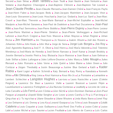
Jean Tardieu
Second
Jean Sénac
Jean Teulé
Jean Vautrin
Jean Venturini
Jean
Vodaine
Jean-Baptiste Chassignet
Jean-Baptiste Clément
Jean-Baptiste Tati Loutard
Jean-Claude Pirotte
Jean-Claude Renard
Jean-Damien Chéné
Jean-François Payfa
Jean-Henri Fabre
Jean-Jacques Bedu
Jean-Jacques Marimbert
Jean-Jacques Viton
Jean-Louis Giovannoni
Jean-Louis Houchard
Jean-Luc Godard
Jean-Luc Sarré
Jean-Marc
Couvé
Jean-Marc Thevenin
Jean-Marie Barnaud
Jean-Michel Espitallier
Jean-Michel
Jean-Paul
Maulpoix
Jean-Michel Sananes
Jean-Paul de Dadelsen
Jean-Paul Ducarteron
Klée
Jean-Pierre Duprey
Jean-Paul Sermonte
Jean-Pierre Bobillot
Jean-Pierre Lesieur
Jean-Pierre Siméon
Jean-Pierre Verheggen
Jean-Pierre Martinet
Jean-Richard
Laforest
Jean-Roch Coignet
Jean-Yves Masson
Jehan Mayoux
Jehan Regnier
Jehan
Jim Harrison
Rictus
Jim Thompson
Jo Nousse
Joakim Afoutni
Joël des Rosiers
Jorge Luis Borges
Jos Roy
Johannes Kühn
John Keats
John Muir
Jorge de Sena
José Agostinho Baptista
José F. A. Oliver
José Hierro
José María Valverde
José Tolentino
Mendonça
José-Maria de Heredia
José-Simon Narvaez
Josef Kainar
Joseph Brodsky
Josette Bernard
Josette Pietri
Josy Blutaud
Joyce Mansour
Juan Bauer
Juan Gelman
Jules Mougin
Jules Laforgue
Jules
Jude Stéfan
Jules Lefèvre-Deumier
Jules Marry
Renard
Jules Romains
Jules Verne
Julie Quéré
Julien Blaine
Julien Green
Julio
Kader
Cortázar
Jürgen Theobaldy
Justin Beausonge
Justine Blue Gerland
Kabîr
Rabia
Karel Logist
Kathrin Schmidt
Katy Bernard
Katy Remy
Kawabata
Kenneth
Kiki Dimoula
La Fontaine
Lamartine
White
King Lieou
Knut Hamsun
Kouo Mo-Jo
Langston Hughes
Lambert Schlechter
Lao-tseu
Laura Kasischke
Laure (Colette
Peignot)
Laurence De Biasi
Laurence Vielle
Laurent Bouisset
Laurent Pépin
Lautréamont
Léa-Nunzia Corrieras
Lawrence Ferlinghetti
Leadbelly
Leconte de Lisle
Léo Ferré
Léon-Gontran Damas
Léon-Paul
Leila Carvalho
Leon Còrdas
Léon Séché
Fargue
Leopardi
Léopold Sédar Senghor
Lev Losev
Lewis Caroll
Li Po
Li P’an-long
Li
Qing-zhao
Li Ts ing-tchao
Liliane Giraudon
Liliane Wouters
Linda Maria Baros
Lionel Ray
Louis
Lorand Gaspar
Lise Deharme
Loïc Demey
Lora Ka
Lou Tche
Louis Brauquier
Calaferte
Louis Coquelet
Louis Guillaume
Louis-René Des Forêts
Louise Colet
Louise
Labé
Louise Michel
Loys Saunier
Lucien Feuillade
Luis Alberto de Cuenca
Luís Carlos