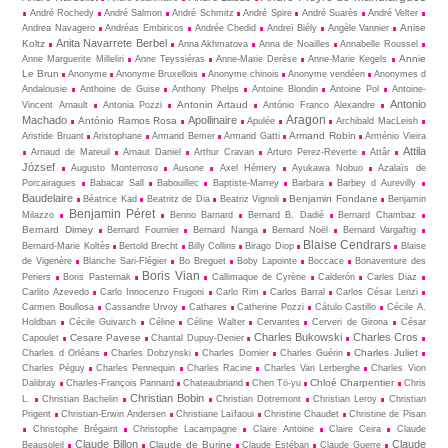
André Rochedy
André Salmon
André Schmitz
André Spire
André Suarès
André Velter
Anise
Andrea Navagero
Andréas Embiricos
Andrée Chedid
Andreï Biély
Angèle Vannier
Anita Navarrete Berbel
Koltz
Anna Akhmatova
Anna de Noailles
Annabelle Roussel
Annie
Anne Marguerite Milleliri
Anne Teyssiéras
Anne-Marie Derèse
Anne-Marie Kegels
Le Brun
Anonyme
Anonyme Bruxellois
Anonyme chinois
Anonyme vendéen
Anonymes d
Andalousie
Anthoine de Guise
Anthony Phelps
Antoine Blondin
Antoine Pol
Antoine-
Antonio
Antonin Artaud
Vincent Arnault
Antonia Pozzi
António Franco Alexandre
Aragon
Machado
Apollinaire
António Ramos Rosa
Apulée
Archibald MacLeish
Armand Robin
Aristide Bruant
Aristophane
Armand Bemer
Armand Gatti
Arménio Vieira
Attila
Arnaud de Mareuil
Arnaut Daniel
Arthur Cravan
Arturo Perez-Reverte
Attâr
József
Augusto Monterroso
Ausone
Axel Hémery
Ayukawa Nobuo
Azalaïs de
Porcairagues
Babacar Sall
Babouillec
Baptiste-Marrey
Barbara
Barbey d Aurevilly
Baudelaire
Benjamin Fondane
Béatrice Kad
Beatritz de Dia
Beatriz Vignoli
Benjamin
Benjamin Péret
Milazzo
Benno Barnard
Bernard B. Dadié
Bernard Chambaz
Bernard Dimey
Bernard Fournier
Bernard Nanga
Bernard Noël
Bernard Vargaftig
Blaise Cendrars
Bernard-Marie Koltès
Bertold Brecht
Billy Collins
Birago Diop
Blaise
de Vigenère
Blanche Sari-Flégier
Bo Breguet
Boby Lapointe
Boccace
Bonaventure des
Boris Vian
Periers
Boris Pasternak
Callimaque de Cyrène
Cal­derón
Carles Diaz
Carlito Azevedo
Carlo Innocenzo Frugoni
Carlo Rim
Carlos Barral
Carlos César Lenzi
Carmen Boullosa
Cassandre Urvoy
Cathares
Catherine Pozzi
Cátulo Castillo
Cécile A.
Holdban
Cécile Guivarch
Céline
Céline Walter
Cervantes
Cerveri de Girona
César
Charles Bukowski
Charles Cros
Cesare Pavese
Capoulet
Chantal Dupuy-Denier
Charles Juliet
Charles d Orléans
Charles Dobzynski
Charles Dornier
Charles Guérin
Charles Péguy
Charles Pennequin
Charles Racine
Charles Van Lerberghe
Charles Vion
Chloé Charpentier
Dalibray
Charles-François Pannard
Chateaubriand
Chen Tö-yu
Chris
Christian Bobin
L.
Christian Bachelin
Christian Dotremont
Christian Leroy
Christian
Prigent
Christian-Erwin Andersen
Christiane Laïfaoui
Christine Chaudet
Christine de Pisan
Christophe Brégaint
Christophe Lacampagne
Claire Antoine
Claire Ceira
Claude
Claude Billon
Claude
Claude de Burine
Beausoleil
Claude Estéban
Claude Guerre