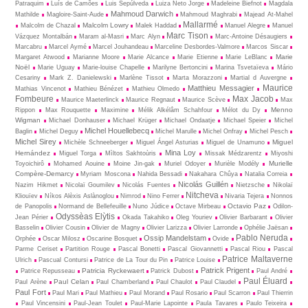
Patraquim
Luís de Camões
Luis Sepúlveda
Luiza Neto Jorge
Madeleine Biefnot
Magdala
Mahmoud Darwich
Mathilde
Magloire-Saint-Aude
Mahmoud Maghrabi
Majead At-Mahel
Mallarmé
Malcolm Lowry
Malcolm de Chazal
Malek Haddad
Manuel Alegre
Manuel
Marc Tison
Vázquez Montalbán
Maram al-Masri
Marc Alyn
Marc-Antoine Désaugiers
Marcabru
Marcel Aymé
Marcel Jouhandeau
Marceline Desbordes-Valmore
Marcos Siscar
Marie
Margaret Atwood
Marianne Moore
Marie Alcance
Marie Etienne
Marie LeBlanc
Noël
Marie Uguay
Marie-louise Chapelle
Marilyne Bertoncini
Marina Tsvetaïeva
Mário
Cesariny
Mark Z. Danielewski
Marlène Tissot
Marta Morazzoni
Martial d Auvergne
Maurice
Matthieu Messagier
Mathias Vincenot
Mathieu Bénézet
Mathieu Olmedo
Fombeure
Max Jacob
Maurice Maeterlinck
Maurice Regnaut
Maurice Scève
Max
Menno
Rippon
Max Rouquette
Maximine
Mélik Alkélâm Schahfour
Mélot du Dy
Wigman
Michael Donhauser
Michael Krüger
Michael Ondaatje
Michael Speier
Michel
Michel Houellebecq
Baglin
Michel Deguy
Michel Marulle
Michel Onfray
Michel Pesch
Michel Sirey
Miguel
Michèle Schneeberger
Miguel Ángel Asturias
Miguel de Unamuno
Mina Loy
Hernández
Miguel Torga
Mìltos Sakhtoùris
Missak Médzarentz
Miyoshi
Murielle
Toyoichirô
Mohamed Aouine
Moine Jin-gak
Muriel Odoyer
Murièle Modély
Compère-Demarcy
Myriam Moscona
Nahida Bessadi
Nakahara Chûya
Natalia Correia
Nicolás Guillén
Nazim Hikmet
Nicolaï Goumilev
Nicolás Fuentes
Nietz­sche
Nikolaï
Nitcheva
Kliouïev
Níkos Alèxis Aslànoglou
Nimrod
Nino Ferrer
Nivaria Tejera
Nonnos
Octavio Paz
de Panopolis
Normand de Bellefeuille
Nuno Júdice
Octave Mirbeau
Odilon-
Odyssèas Elỳtis
Jean Périer
Okada Takahiko
Oleg Youriev
Olivier Barbarant
Olivier
Basselin
Olivier Cousin
Olivier de Magny
Olivier Larizza
Olivier Larronde
Ophélie Jaësan
Pablo Neruda
Ossip Mandelstam
Orphée
Oscar Milosz
Oscarine Bosquet
Ovide
Parme Ceriset
Partition Rouge
Pascal Bonetti
Pascal Giovannetti
Pascal Riou
Pascal
Patrice Maltaverne
Ulrich
Pascual Contursi
Patrice de La Tour du Pin
Patrice Louise
Patrick Prigent
Patricia Ryckewaert
Patrice Repusseau
Patrick Dubost
Paul André
Paul Éluard
Paul Celan
Paul Arène
Paul Chamberland
Paul Chaulot
Paul Claudel
Paul Fort
Paul Mari
Paul Mathieu
Paul Morand
Paul Rosario
Paul Scarron
Paul Thierrin
Paul Vincensini
Paul-Jean Toulet
Paul-Marie Lapointe
Paula Tavares
Paulo Teixeira