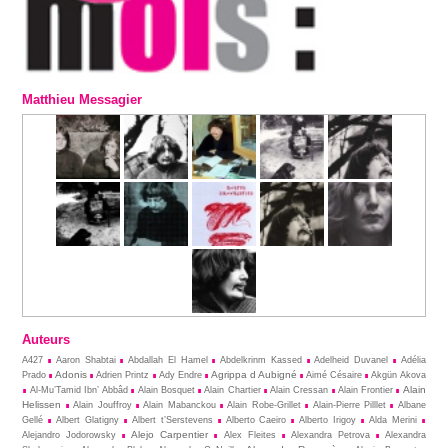
Matthieu Messagier
Auteurs
A427
Aaron Shabtai
Abdallah El Hamel
Abdelkrinm Kassed
Adelheid Duvanel
Adélia
Adonis
Agrippa d Aubigné
Prado
Adrien Printz
Ady Endre
Aimé Césaire
Akgün Akova
Alain
Al-Mu’Tamid Ibn’ Abbâd
Alain Bosquet
Alain Chartier
Alain Cressan
Alain Frontier
Helissen
Alain Jouffroy
Alain Mabanckou
Alain Robe-Grillet
Alain-Pierre Pilllet
Albane
Gellé
Albert Glatigny
Albert t’Serstevens
Alberto Caeiro
Alberto Irigoy
Alda Merini
Alejo Carpentier
Alejandro Jodorowsky
Alex Fleites
Alexandra Petrova
Alexandra