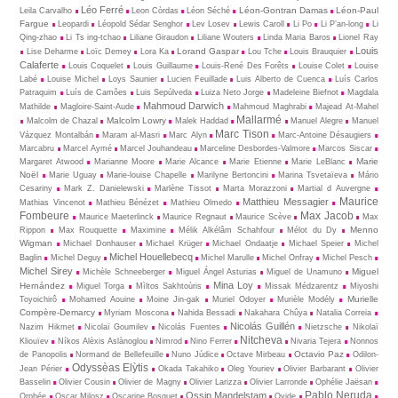
Léo Ferré
Léon-Gontran Damas
Léon-Paul
Leila Carvalho
Leon Còrdas
Léon Séché
Fargue
Leopardi
Léopold Sédar Senghor
Lev Losev
Lewis Caroll
Li Po
Li P’an-long
Li
Qing-zhao
Li Ts ing-tchao
Liliane Giraudon
Liliane Wouters
Linda Maria Baros
Lionel Ray
Louis
Lorand Gaspar
Lise Deharme
Loïc Demey
Lora Ka
Lou Tche
Louis Brauquier
Calaferte
Louis Coquelet
Louis Guillaume
Louis-René Des Forêts
Louise Colet
Louise
Labé
Louise Michel
Loys Saunier
Lucien Feuillade
Luis Alberto de Cuenca
Luís Carlos
Patraquim
Luís de Camões
Luis Sepúlveda
Luiza Neto Jorge
Madeleine Biefnot
Magdala
Mahmoud Darwich
Mathilde
Magloire-Saint-Aude
Mahmoud Maghrabi
Majead At-Mahel
Mallarmé
Malcolm Lowry
Malcolm de Chazal
Malek Haddad
Manuel Alegre
Manuel
Marc Tison
Vázquez Montalbán
Maram al-Masri
Marc Alyn
Marc-Antoine Désaugiers
Marcabru
Marcel Aymé
Marcel Jouhandeau
Marceline Desbordes-Valmore
Marcos Siscar
Marie
Margaret Atwood
Marianne Moore
Marie Alcance
Marie Etienne
Marie LeBlanc
Noël
Marie Uguay
Marie-louise Chapelle
Marilyne Bertoncini
Marina Tsvetaïeva
Mário
Cesariny
Mark Z. Danielewski
Marlène Tissot
Marta Morazzoni
Martial d Auvergne
Maurice
Matthieu Messagier
Mathias Vincenot
Mathieu Bénézet
Mathieu Olmedo
Fombeure
Max Jacob
Maurice Maeterlinck
Maurice Regnaut
Maurice Scève
Max
Menno
Rippon
Max Rouquette
Maximine
Mélik Alkélâm Schahfour
Mélot du Dy
Wigman
Michael Donhauser
Michael Krüger
Michael Ondaatje
Michael Speier
Michel
Michel Houellebecq
Baglin
Michel Deguy
Michel Marulle
Michel Onfray
Michel Pesch
Michel Sirey
Miguel
Michèle Schneeberger
Miguel Ángel Asturias
Miguel de Unamuno
Mina Loy
Hernández
Miguel Torga
Mìltos Sakhtoùris
Missak Médzarentz
Miyoshi
Murielle
Toyoichirô
Mohamed Aouine
Moine Jin-gak
Muriel Odoyer
Murièle Modély
Compère-Demarcy
Myriam Moscona
Nahida Bessadi
Nakahara Chûya
Natalia Correia
Nicolás Guillén
Nazim Hikmet
Nicolaï Goumilev
Nicolás Fuentes
Nietz­sche
Nikolaï
Nitcheva
Kliouïev
Níkos Alèxis Aslànoglou
Nimrod
Nino Ferrer
Nivaria Tejera
Nonnos
Octavio Paz
de Panopolis
Normand de Bellefeuille
Nuno Júdice
Octave Mirbeau
Odilon-
Odyssèas Elỳtis
Jean Périer
Okada Takahiko
Oleg Youriev
Olivier Barbarant
Olivier
Basselin
Olivier Cousin
Olivier de Magny
Olivier Larizza
Olivier Larronde
Ophélie Jaësan
Pablo Neruda
Ossip Mandelstam
Orphée
Oscar Milosz
Oscarine Bosquet
Ovide