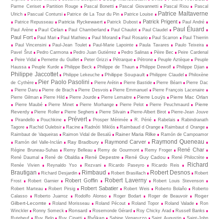
Parme Ceriset
Partition Rouge
Pascal Bonetti
Pascal Giovannetti
Pascal Riou
Pascal
Patrice Maltaverne
Ulrich
Pascual Contursi
Patrice de La Tour du Pin
Patrice Louise
Patrick Prigent
Patricia Ryckewaert
Patrice Repusseau
Patrick Dubost
Paul André
Paul Éluard
Paul Celan
Paul Arène
Paul Chamberland
Paul Chaulot
Paul Claudel
Paul Fort
Paul Mari
Paul Mathieu
Paul Morand
Paul Rosario
Paul Scarron
Paul Thierrin
Paul Vincensini
Paul-Jean Toulet
Paul-Marie Lapointe
Paula Tavares
Paulo Teixeira
Pavel Šrut
Pedro Carmona
Pedro Juan Gutiérrez
Pedro Salinas
Pèire Bec
Peire Cardenal
Peire Vidal
Pernette du Guillet
Peter Grizzi
Pétrarque
Pétrone
Peuple Aztèque
Peuple
Haussa
Peuple Kurde
Philippe Beck
Philippe de Thaun
Philippe Dewolf
Philippe Djian
Philippe Jaccottet
Philippe Soupault
Philippe Lekeuche
Philippre Claudel
Philoxène
Pier Paolo Pasolini
de Cythère
Pierre Arétin
Pierre Bastide
Pierre Béarn
Pierre Dac
Pierre Daru
Pierre de Brach
Pierre Desvois
Pierre Emmanuel
Pierre François Lacenaire
Pierre Louÿs
Pierre Mac Orlan
Pierre Gilman
Pierre Hild
Pierre Jourde
Pierre Lemaitre
Pierre
Pierre Maubé
Pierre Minet
Pierre Morhange
Pierre Pelot
Pierre Peuchmaurd
Reverdy
Pierre Roller
Pierre Seghers
Pierre Silvain
Pierre-Albert Birot
Pierre-Jean Jouve
Prévert
Pirandello
Pouchkine
Prosper Mérimée
R. Périé
Rabelais
Rabindranath
Tagore
Rachid Oulebsir
Racine
Radnóti Miklós
Raimbaud d Orange
Raimbaut d Orange
Rainer Maria Rilke
Raimbaut de Vaqueiras
Raimon Vidal de Besalú
Ramón de Campoamor
Raymond Queneau
Raymond Carver
Ray Bradbury
Ramón del Valle-Inclán
René Char
Régine Bruneau-Suhas
Remy Belleau
Remy de Gourmont
Remy Froger
René Depestre
René Guy Cadou
René Daumal
René de Obaldia
René Philoctète
Richard
Renée Vivien
Reynaldo Yso
Rezvani
Ricardo Paseyro
Ricardo Reis
Brautigan
Rimbaud
Robert Desnos
Richard Desjardin
Robert Brasillach
Robert
Robert Laverny
Robert Goffin
Frost
Robert Garnier
Robert Louis Stevenson
Robert Sabatier
Robert Marteau
Robert Pirsig
Robert Weis
Roberto Bolaño
Roberto
Roger
Calasso
Roberto Juarroz
Rodolfo Alonso
Roger Bodart
Roger de Beauvoir
Gilbert-Lecomte
Roland Morisseau
Roland Pécout
Roland Topor
Roland Valade
Ron
Ronsard
Winckler
Ronny Someck
Rosemonde Gérard
Roy Chicky Arad
Russell Banks
Ryôkan
Rutebeuf
Ruy Belo
Ruy Cinatti
Sabine Venaruzzo
Saint Augustin
Saint-John