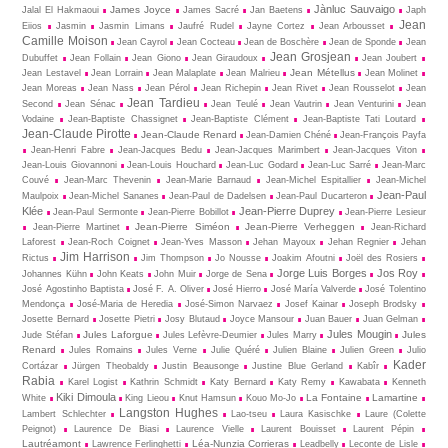
Jànluc Sauvaigo
James Joyce
Jalal El Hakmaoui
James Sacré
Jan Baetens
Japh
Jean
Eiios
Jasmin
Jasmin Limans
Jaufré Rudel
Jayne Cortez
Jean Arbousset
Camille Moison
Jean Cayrol
Jean Cocteau
Jean de Boschère
Jean de Sponde
Jean
Jean Grosjean
Dubuffet
Jean Follain
Jean Giono
Jean Giraudoux
Jean Joubert
Jean Métellus
Jean Lestavel
Jean Lorrain
Jean Malaplate
Jean Malrieu
Jean Molinet
Jean Moreas
Jean Nass
Jean Pérol
Jean Richepin
Jean Rivet
Jean Rousselot
Jean
Jean Tardieu
Second
Jean Sénac
Jean Teulé
Jean Vautrin
Jean Venturini
Jean
Vodaine
Jean-Baptiste Chassignet
Jean-Baptiste Clément
Jean-Baptiste Tati Loutard
Jean-Claude Pirotte
Jean-Claude Renard
Jean-Damien Chéné
Jean-François Payfa
Jean-Henri Fabre
Jean-Jacques Bedu
Jean-Jacques Marimbert
Jean-Jacques Viton
Jean-Louis Giovannoni
Jean-Louis Houchard
Jean-Luc Godard
Jean-Luc Sarré
Jean-Marc
Couvé
Jean-Marc Thevenin
Jean-Marie Barnaud
Jean-Michel Espitallier
Jean-Michel
Jean-Paul
Maulpoix
Jean-Michel Sananes
Jean-Paul de Dadelsen
Jean-Paul Ducarteron
Klée
Jean-Pierre Duprey
Jean-Paul Sermonte
Jean-Pierre Bobillot
Jean-Pierre Lesieur
Jean-Pierre Siméon
Jean-Pierre Verheggen
Jean-Pierre Martinet
Jean-Richard
Laforest
Jean-Roch Coignet
Jean-Yves Masson
Jehan Mayoux
Jehan Regnier
Jehan
Jim Harrison
Rictus
Jim Thompson
Jo Nousse
Joakim Afoutni
Joël des Rosiers
Jorge Luis Borges
Jos Roy
Johannes Kühn
John Keats
John Muir
Jorge de Sena
José Agostinho Baptista
José F. A. Oliver
José Hierro
José María Valverde
José Tolentino
Mendonça
José-Maria de Heredia
José-Simon Narvaez
Josef Kainar
Joseph Brodsky
Josette Bernard
Josette Pietri
Josy Blutaud
Joyce Mansour
Juan Bauer
Juan Gelman
Jules Mougin
Jules Laforgue
Jules
Jude Stéfan
Jules Lefèvre-Deumier
Jules Marry
Renard
Jules Romains
Jules Verne
Julie Quéré
Julien Blaine
Julien Green
Julio
Kader
Cortázar
Jürgen Theobaldy
Justin Beausonge
Justine Blue Gerland
Kabîr
Rabia
Karel Logist
Kathrin Schmidt
Katy Bernard
Katy Remy
Kawabata
Kenneth
Kiki Dimoula
La Fontaine
Lamartine
White
King Lieou
Knut Hamsun
Kouo Mo-Jo
Langston Hughes
Lambert Schlechter
Lao-tseu
Laura Kasischke
Laure (Colette
Peignot)
Laurence De Biasi
Laurence Vielle
Laurent Bouisset
Laurent Pépin
Lautréamont
Léa-Nunzia Corrieras
Lawrence Ferlinghetti
Leadbelly
Leconte de Lisle