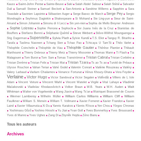
Saint-John Perse
Kauss
Sainte-Beuve
Saki
Salah Abdel Sabour
Salah Stétié
Salvador
Dali
Samaël Steiner
Samuel Beckett
San-Antonio
Sandrine Willems
Sapphire
Sara
Serge Pey
Teasdale
Savinien Lapointe
Sébastien Auger
Serge Basso de March
Sergio
Mondragón
Seyhmus Dagtekin
Shakespeare
Si Mohand
Sie Ling-yun
Sieur de Saint-
Amand
Simon Johannin
Simonu di li Lecci
Sin yen-nien
Sophia de Mello Breyner Andresen
Sophie Loizeau
Sophie Perrone
Sophocle
Sor Juana Inés de la Cruz
Stanislas de
Stefano Benni
Steve Webert
Bouffers
Stéphanie Quérité
Stève-Wilifrid Mounguengui
Supervielle
Sylvia Plath
Stig Dagerman
Sylvie Kandé
T.S. Eliot
Tanguy R. Bitariho
Tarafa
Taslima Nasreen
Tchang Sien
Tchao Pao
Tchicaya U Tam’Si
Théo Varlet
Théophile Gautier
Théophile Coinchelin
Théophile de Viau
Thérèse Plantier
Thibault
Marthouret
Thierry Debroux
Thierry Metz
Thierry Missonier
Thomas Mann
Ti Flash
Tia
Tristan Cabral
Malagouen
Tom Buron
Tom Sam
Tomas Tranströmer
Tristan Corbière
Tristan Tzara
Tristan Derème
Tristan Felix
Tristan Mat
Ts ao Ts ao
Turold de Préaux
Valérie Rouzeau
Valéry
Ulysse Rouchon
Vahan Terian
Vahé Godel
Valentin Conrart
Varlam Chalamov
Valery Larbaud
Venance Fortunat
Vénus Khoury-Ghata
Vera Feyder
Verlaine
Victor Hugo
Victor Sandoval
Victor Segalen
Vidêvdât
Villiers de L Isle
Vincent Wahl
Vladimir
Adam
Vincent Voiture
Vincent Watelet
Virgile
Vital Lahaye
Maïakovski
Walt
Vladislav Khodassévitch
Volker Braun
W.B. Yeats
W.H. Auden
Whitman
Walter von Vogelweide
Wang Jiaxin
Wang Ts’an
Watriquet Brassenel de Couvin
Werner Lambersy
William Carlos Williams
William Cliff
William
Wilhelm Müller
Faulkner
William S. Merwin
William T. Vollmann
Xavier Forneret
Xavier Frandon
Xavier
Lainé
Xavier Villaurrutia
Xi Du
Yannis Karakos
Yànnis Rìtsos
Yen Chou
Yòrgos Chronas
Yves Bonnefoy
Yoshimasu Gôzô
Yoshino Hiroshi
Yu Jian
Yvan Goll
Yves Broussard
Yves di Manno
Yves Ughes
Zang Di
Zbynĕk Hejda
Zéno Bianu
Tous les auteurs
Archives