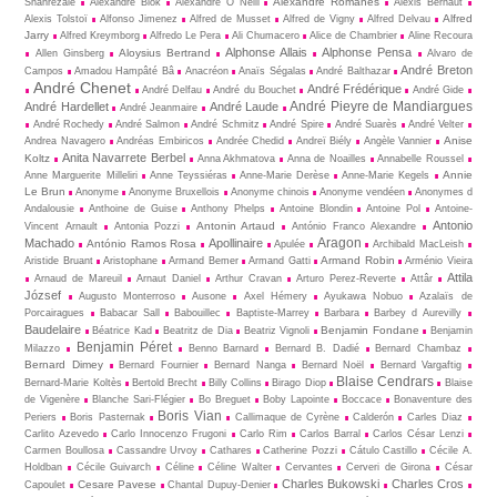
Alexandre Romanès
Shahrezaie
Alexandre Blok
Alexandre O Neill
Alexis Bernaut
Alfred
Alexis Tolstoï
Alfonso Jimenez
Alfred de Musset
Alfred de Vigny
Alfred Delvau
Jarry
Alfred Kreymborg
Alfredo Le Pera
Ali Chumacero
Alice de Chambrier
Aline Recoura
Alphonse Allais
Alphonse Pensa
Aloysius Bertrand
Allen Ginsberg
Alvaro de
André Breton
Campos
Amadou Hampâté Bâ
Anacréon
Anaïs Ségalas
André Balthazar
André Chenet
André Frédérique
André Delfau
André du Bouchet
André Gide
André Pieyre de Mandiargues
André Hardellet
André Laude
André Jeanmaire
André Rochedy
André Salmon
André Schmitz
André Spire
André Suarès
André Velter
Anise
Andrea Navagero
Andréas Embiricos
Andrée Chedid
Andreï Biély
Angèle Vannier
Anita Navarrete Berbel
Koltz
Anna Akhmatova
Anna de Noailles
Annabelle Roussel
Annie
Anne Marguerite Milleliri
Anne Teyssiéras
Anne-Marie Derèse
Anne-Marie Kegels
Le Brun
Anonyme
Anonyme Bruxellois
Anonyme chinois
Anonyme vendéen
Anonymes d
Andalousie
Anthoine de Guise
Anthony Phelps
Antoine Blondin
Antoine Pol
Antoine-
Antonio
Antonin Artaud
Vincent Arnault
Antonia Pozzi
António Franco Alexandre
Aragon
Machado
Apollinaire
António Ramos Rosa
Apulée
Archibald MacLeish
Armand Robin
Aristide Bruant
Aristophane
Armand Bemer
Armand Gatti
Arménio Vieira
Attila
Arnaud de Mareuil
Arnaut Daniel
Arthur Cravan
Arturo Perez-Reverte
Attâr
József
Augusto Monterroso
Ausone
Axel Hémery
Ayukawa Nobuo
Azalaïs de
Porcairagues
Babacar Sall
Babouillec
Baptiste-Marrey
Barbara
Barbey d Aurevilly
Baudelaire
Benjamin Fondane
Béatrice Kad
Beatritz de Dia
Beatriz Vignoli
Benjamin
Benjamin Péret
Milazzo
Benno Barnard
Bernard B. Dadié
Bernard Chambaz
Bernard Dimey
Bernard Fournier
Bernard Nanga
Bernard Noël
Bernard Vargaftig
Blaise Cendrars
Bernard-Marie Koltès
Bertold Brecht
Billy Collins
Birago Diop
Blaise
de Vigenère
Blanche Sari-Flégier
Bo Breguet
Boby Lapointe
Boccace
Bonaventure des
Boris Vian
Periers
Boris Pasternak
Callimaque de Cyrène
Cal­derón
Carles Diaz
Carlito Azevedo
Carlo Innocenzo Frugoni
Carlo Rim
Carlos Barral
Carlos César Lenzi
Carmen Boullosa
Cassandre Urvoy
Cathares
Catherine Pozzi
Cátulo Castillo
Cécile A.
Holdban
Cécile Guivarch
Céline
Céline Walter
Cervantes
Cerveri de Girona
César
Charles Bukowski
Charles Cros
Cesare Pavese
Capoulet
Chantal Dupuy-Denier