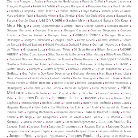
Cheng
François d Assise
François de Neufchateau
François Dolfini
François Jacqmin
François Villon
François Maynard
Françoise Bocquentin
Françoise Pascal
Frank Venaille
Franz Hellens
František Listopad
Frédéric Mistral
Fukyo Matoa
Gabriel Landry
Gabriel
Marc
Gabriel Yturri
Gabrielle Althen
Gao Xingjian
Gary Vila Ortíz
Gascogne
Gaspard de
Gaston Couté
Gaston Miron
Besse
Gastão Cruz
Gautier d Épinal
Géo Koger
Géo Norge
Georg Trakl
Georg Quppersimaan
George Oppen
Georges Bataille
Georges Bernanos
Georges Brassens
Georges Castera
Georges Desportes
Georges
Georges Perros
Fourest
Georges Hénein
Georges Perec
Georges Ribemont-
Dessaigne
Georges Rodenbach
Georges Thinès
Gérald Neveu
Gérard Bocholier
Gérard
Germain Nouveau
de Nerval
Gérard Legrand
Gérard Mordillat
Gerhard Falkner
Gervais
Gilbert
Ghérasim Luca
de Tilbury
Ghjacumu Thiers
Gil Scott-Heron
Gilbert Joncour
Vautrin
Gilles Compagnon
Gilles Durant de la Bergerie
Gilles Hetzog
Gilles-Marie Chénot
Giuseppe Ungaretti
Giovanni Gioviano Pontano
Giraud de Borneil
Gisèle Prassinos
Guillevic
Goethe
Guillaume des Autelz
Guillaume Flamant
Guillaume IX d Aquitaine
Guy
Günter Navky
Gurdjieff
Gustav Meyrink
Gustave Flaubert
Guy de Maupassant
Goffette
Guy Pelhon
Guy-René Dou­may­rou
Guylaine Monnier
Han-Shan
Hans Liep
Heinrich Heine
Haris Vlavianos
Harold Pinter
Heberto Padilla
Hector Berenguer
Helder
Moura Pereira
Hélène Bessette
Hélène Neveur
Hélène Sanguinetti
Hélène Vacaresco
Henri
Hemingway
Henri Abril
Henri Bosco
Henri de Régnier
Henri Meschonnic
Michaux
Henry Bauchau
Henri Pichette
Henri Pourrat
Henry Clairvaux
Henry
Heptanes Fraxion
Hermann Hesse
Hölderlin
Miller
Homère
Homero Aldo
Expósito
Homero Aridjis
Horácio Costa
Hubert Selby
Hubert-Felix Thiéfaine
Hugo Claus
Huguette Bertrand
Ibbn Sahl
Ibn Khafâja
Ibn Zuhr
Ibn ‘ Arabî
Immanuel de Rome
Isabelle Brechet Brandy
Indiens Kato
Ingeborg Bachmann
Innokenti Annenski
Ismaïl
Jack
Kadaré
Ito Naga
Ivan Tourgueniev
Ivar Ch vavar
Iwan Gilkin
J.G. Ballard
Jacques Audiberti
Kerouac
Jack Micheline
Jacob Balde
Jacob Nibénegenesabe
Jacques Charpentreau
Jacques Dupin
Jacques Bertin
Jacques Brel
Jacques Darras
Jacques Grévin
Jacques Higelin
Jacques Izoard
Jacques Josse
Jacques Peletier du Mans
Jacques Réda
Jacques Roubaud
Jacques Rey-Charlier
Jaime Gil de Biedma