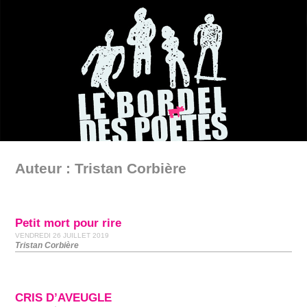
Auteur : Tristan Corbière
Petit mort pour rire
VENDREDI 26 JUILLET 2019
Tristan Corbière
CRIS D’AVEUGLE