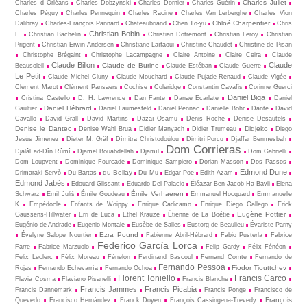
Charles Juliet
Charles d Orléans
Charles Dobzynski
Charles Dornier
Charles Guérin
Charles Péguy
Charles Pennequin
Charles Racine
Charles Van Lerberghe
Charles Vion
Chloé Charpentier
Dalibray
Charles-François Pannard
Chateaubriand
Chen Tö-yu
Chris
Christian Bobin
L.
Christian Bachelin
Christian Dotremont
Christian Leroy
Christian
Prigent
Christian-Erwin Andersen
Christiane Laïfaoui
Christine Chaudet
Christine de Pisan
Christophe Brégaint
Christophe Lacampagne
Claire Antoine
Claire Ceira
Claude
Claude Billon
Claude
Claude de Burine
Beausoleil
Claude Estéban
Claude Guerre
Le Petit
Claude Michel Cluny
Claude Mouchard
Claude Pujade-Renaud
Claude Vigée
Clément Marot
Clément Pansaers
Cochise
Coleridge
Constantin Cavafis
Corinne Guerci
Daniel Biga
Cristina Castello
D. H. Lawrence
Dan Fante
Danaé Ecarlate
Daniel
Daniel Hébrard
Gaultier
Daniel Laumesfeld
Daniel Pennac
Danielle Bohr
Dante
David
Cavallo
David Grall
David Martins
Dazaï Osamu
Denis Roche
Denise Desautels
Denise le Dantec
Didjeko
Denise Wahl Brua
Didier Manyach
Didier Trumeau
Diego
Jesús Jiménez
Dieter M. Gräf
Dìmitra Christodoùlou
Dimitri Porcu
Djaffar Benmesbah
Dom Corrieras
Djalâl ad-Dîn Rûmî
Djamel Bouabdellah
Djamīl
Dom Gabrielli
Dom Loupvent
Dominique Fourcade
Dominique Sampiero
Dorian Masson
Dos Passos
Edmond Dune
du Bellay
Drimaraki-Servò
Du Bartas
Du Mu
Edgar Poe
Edith Azam
Edmond Jabès
Edouard Glissant
Eduardo Del Palacio
Éléazar Ben Jacob Ha-Bavli
Elena
Émile Verhaeren
Schwarz
Emil Juliš
Émile Goudeau
Emmanuel Hocquard
Emmanuelle
K
Empédocle
Enfants de Woippy
Enrique Cadicamo
Enrique Diego Gallego
Erick
Eugène Pottier
Gaussens-Hillwater
Erri de Luca
Ethel Krauze
Étienne de La Boétie
Eugénio de Andrade
Eugenio Montale
Eusèbe de Salles
Eustorg de Beaulieu
Évariste Parny
Ezra Pound
Évelyne Salope Nourtier
Fabienne Abril-Hébrard
Fabio Pusterla
Fabrice
Federico García Lorca
Farre
Fabrice Marzuolo
Felip Gardy
Félix Fénéon
Felix Leclerc
Félix Moreau
Fénelon
Ferdinand Bascoul
Fernand Comte
Fernando de
Fernando Pessoa
Fiodor Tiouttchev
Rojas
Fernando Echevarría
Fernando Ochoa
Florent Toniello
Francis Carco
Flavia Cosma
Flaviano Pisanelli
Francis Blanche
Francis Jammes
Francis Picabia
Francis Dannemark
Francis Ponge
Francisco de
François
Quevedo
Francisco Hernández
Franck Doyen
François Cassingena-Trévedy