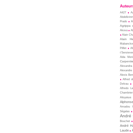
Auteur
A427
A
Abdelkrin
A
Prado
Agrippa 
Akova
A
Alain Cha
Alain He
Mabancko
Pilllet
A
t’Sersteve
Alda Meri
Carpentie
Alexandra
Alexandre
Alexis Ber
Alfred 
Delvau
Alfredo L
Chambrier
Aloysius
Alphons
Amadou 
Ségalas
André
Bouchet
André Ha
Laude