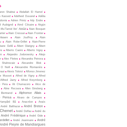
s
aron Shabtai
Abdallah El Hamel
m Kassed
Adelheid Duvanel
Adélia
donis
Adrien Printz
Ady Endre
d Aubigné
Aimé Césaire
Akgün
l-Mu’Tamid Ibn’ Abbâd
Alain Bosquet
rtier
Alain Cressan
Alain Frontier
lissen
Alain Jouffroy
Alain
u
Alain Robe-Grillet
Alain-Pierre
lbane Gellé
Albert Glatigny
Albert
ns
Alberto Caeiro
Alberto Irigoy
Alejo
ni
Alejandro Jodorowsky
r
Alex Fleites
Alexandra Petrova
 Shahrezaie
Alexandre Blok
Alexandre Romanès
 O Neill
naut
Alexis Tolstoï
Alfonso Jimenez
de Musset
Alfred de Vigny
Alfred
Alfred Jarry
Alfred Kreymborg
e Pera
Ali Chumacero
Alice de
Aline Recoura
Allen Ginsberg
Alphonse Allais
 Bertrand
e Pensa
Alvaro de Campos
Hampâté Bâ
Anacréon
Anaïs
André Breton
André Balthazar
 Chenet
André Delfau
André du
André Frédérique
André Gide
rdellet
André
André Jeanmaire
André Pieyre de Mandiargues