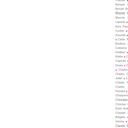
Fournier
Bernard V
Bertold Br
Blaise 
Blanche S
Lapointe
Boris Pas
Cyrène
Azevedo
Carlos B
Boullosa
Catherine
Holdban
Walter
C
Capoulet
C
Denier
Charle
Charles D
Juliet
C
Charles 
Charles 
Pannard
Charpenti
Christia
Christian 
Erwin And
Chaudet
Brégaint
Antoine
Claude Bi