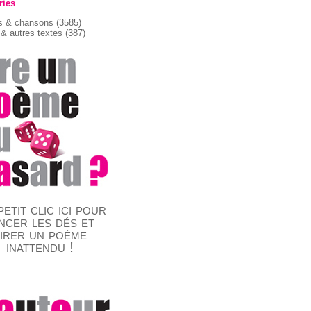
ries
 & chansons
(3585)
& autres textes
(387)
etit clic ici pour
ncer les dés et
tirer un poème
inattendu !