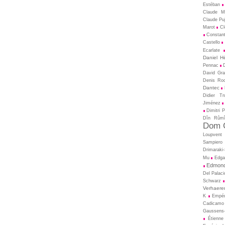
Estéban
Claude M
Claude Pu
Marot
Cl
Constant
Castello
Ecarlate
Daniel H
Pennac
David Gral
Denis Ro
Dantec
Didier T
Jiménez
Dimitri 
Dîn Rûm
Dom C
Loupvent
Sampiero
Drimaraki
Mu
Edga
Edmond
Del Palaci
Schwarz
Verhaere
K
Empé
Cadicamo
Gaussens-
Étienne