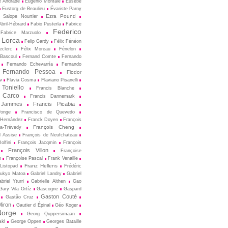
e Andrade
Eugenio Montale
Eusèbe
Eustorg de Beaulieu
Évariste Parny
Ezra Pound
 Salope Nourtier
bril-Hébrard
Fabio Pusterla
Fabrice
Federico
Fabrice Marzuolo
 Lorca
Felip Gardy
Félix Fénéon
eclerc
Félix Moreau
Fénelon
 Bascoul
Fernand Comte
Fernando
Fernando Echevarría
Fernando
Fernando Pessoa
Fiodor
v
Flavia Cosma
Flaviano Pisanelli
 Toniello
Francis Blanche
 Carco
Francis Dannemark
 Jammes
Francis Picabia
Ponge
Francisco de Quevedo
 Hernández
Franck Doyen
François
François Cheng
a-Trévedy
d Assise
François de Neufchateau
olfini
François Jacqmin
François
François Villon
Françoise
n
Françoise Pascal
Frank Venaille
Franz Hellens
Listopad
Frédéric
ukyo Matoa
Gabriel Landry
Gabriel
briel Yturri
Gabrielle Althen
Gao
Gary Vila Ortíz
Gascogne
Gaspard
Gaston Couté
Gastão Cruz
iron
Gautier d Épinal
Géo Koger
orge
Georg Quppersimaan
akl
George Oppen
Georges Bataille