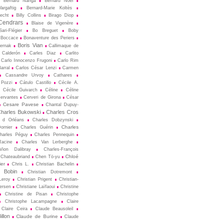
Bernard Nanga
Bernard Noël
argaftig
Bernard-Marie Koltès
echt
Billy Collins
Birago Diop
Cendrars
Blaise de Vigenère
ari-Flégier
Bo Breguet
Boby
Boccace
Bonaventure des Periers
Boris Vian
ternak
Callimaque de
Cal­derón
Carles Diaz
Carlito
Carlo Innocenzo Frugoni
Carlo Rim
arral
Carlos César Lenzi
Carmen
Cassandre Urvoy
Cathares
 Pozzi
Cátulo Castillo
Cécile A.
Cécile Guivarch
Céline
Céline
ervantes
Cerveri de Girona
César
Cesare Pavese
Chantal Dupuy-
harles Bukowski
Charles Cros
s d Orléans
Charles Dobzynski
Charles
ornier
Charles Guérin
harles Péguy
Charles Pennequin
Racine
Charles Van Lerberghe
Vion Dalibray
Charles-François
Chloé
Chateaubriand
Chen Tö-yu
er
Chris L.
Christian Bachelin
n Bobin
Christian Dotremont
Leroy
Christian Prigent
Christian-
ersen
Christiane Laïfaoui
Christine
Christine de Pisan
Christophe
Christophe Lacampagne
Claire
Claire Ceira
Claude Beausoleil
llon
Claude de Burine
Claude