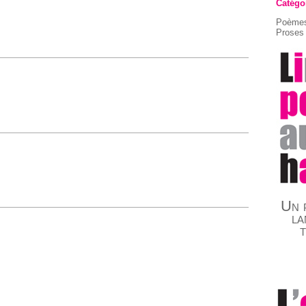
Catégo
Poèmes
Proses 
Un p
la