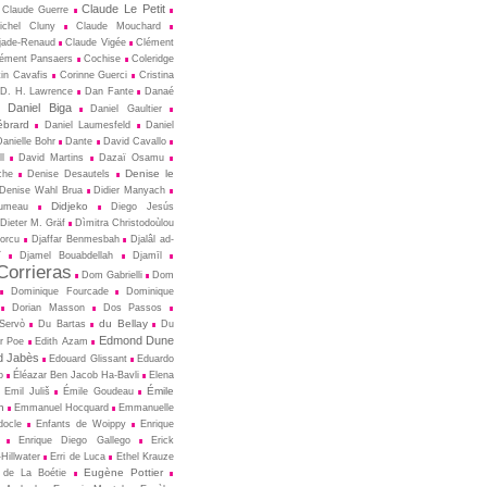
Claude Le Petit
Claude Guerre
ichel Cluny
Claude Mouchard
jade-Renaud
Claude Vigée
Clément
ément Pansaers
Cochise
Coleridge
in Cavafis
Corinne Guerci
Cristina
D. H. Lawrence
Dan Fante
Danaé
Daniel Biga
Daniel Gaultier
ébrard
Daniel Laumesfeld
Daniel
Danielle Bohr
Dante
David Cavallo
l
David Martins
Dazaï Osamu
Denise le
che
Denise Desautels
Denise Wahl Brua
Didier Manyach
Didjeko
rumeau
Diego Jesús
Dieter M. Gräf
Dìmitra Christodoùlou
Porcu
Djaffar Benmesbah
Djalâl ad-
î
Djamel Bouabdellah
Djamīl
orrieras
Dom Gabrielli
Dom
Dominique Fourcade
Dominique
Dorian Masson
Dos Passos
du Bellay
-Servò
Du Bartas
Du
Edmond Dune
r Poe
Edith Azam
 Jabès
Edouard Glissant
Eduardo
o
Éléazar Ben Jacob Ha-Bavli
Elena
Émile
Emil Juliš
Émile Goudeau
n
Emmanuel Hocquard
Emmanuelle
docle
Enfants de Woippy
Enrique
Enrique Diego Gallego
Erick
Hillwater
Erri de Luca
Ethel Krauze
Eugène Pottier
 de La Boétie