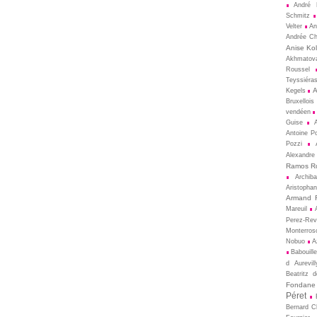
André 
Schmitz
Velter
An
Andrée Ch
Anise Kol
Akhmatov
Roussel
Teyssiéra
A
Kegels
Bruxellois
vendéen
Guise
Antoine P
Pozzi
Alexandre
Ramos R
Archib
Aristopha
Armand 
Mareuil
Perez-Rev
Monterros
Nobuo
A
Babouill
d Aurevill
Beatritz 
Fondane
Péret
Bernard 