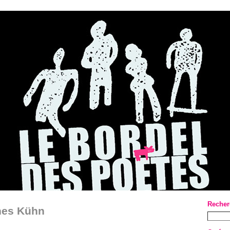
Recher
nes Kühn