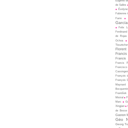
Eugénio d
de Salles
Évelyne
Fabienne A
Farre
García
Felix L
Ferdinand
de Rojas
Ochoa
Tiouttche
Florent
Francis
Francis
Francis 
Francisco
Cassingen
François 
François D
Maynard
Bocquenti
František 
Mistral
F
Marc
Ga
Xingjian
de Besse
Gaston M
Géo N
Georg Tr