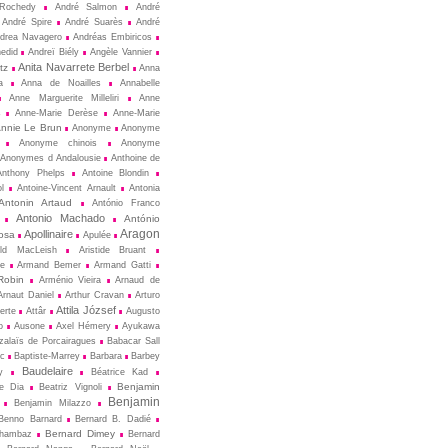
Rochedy
André Salmon
André
André Spire
André Suarès
André
drea Navagero
Andréas Embiricos
edid
Andreï Biély
Angèle Vannier
Anita Navarrete Berbel
tz
Anna
a
Anna de Noailles
Annabelle
Anne Marguerite Milleliri
Anne
s
Anne-Marie Derèse
Anne-Marie
nnie Le Brun
Anonyme
Anonyme
Anonyme chinois
Anonyme
Anonymes d Andalousie
Anthoine de
Anthony Phelps
Antoine Blondin
ol
Antoine-Vincent Arnault
Antonia
Antonin Artaud
António Franco
Antonio Machado
António
Aragon
Apollinaire
osa
Apulée
ald MacLeish
Aristide Bruant
ne
Armand Bemer
Armand Gatti
Robin
Arménio Vieira
Arnaud de
Arnaut Daniel
Arthur Cravan
Arturo
Attila József
erte
Attâr
Augusto
o
Ausone
Axel Hémery
Ayukawa
zalaïs de Porcairagues
Babacar Sall
ec
Baptiste-Marrey
Barbara
Barbey
Baudelaire
y
Béatrice Kad
Benjamin
de Dia
Beatriz Vignoli
Benjamin
Benjamin Milazzo
Benno Barnard
Bernard B. Dadié
Bernard Dimey
Chambaz
Bernard