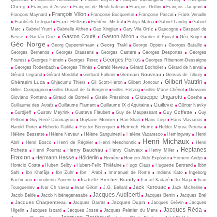
Cheng
François d Assise
François de Neufchateau
François Dolfini
François Jacqmin
François Villon
François Maynard
Françoise Bocquentin
Françoise Pascal
Frank Venaille
Franz Hellens
František Listopad
Frédéric Mistral
Fukyo Matoa
Gabriel Landry
Gabriel
Marc
Gabriel Yturri
Gabrielle Althen
Gao Xingjian
Gary Vila Ortíz
Gascogne
Gaspard de
Gaston Couté
Gaston Miron
Besse
Gastão Cruz
Gautier d Épinal
Géo Koger
Géo Norge
Georg Trakl
Georg Quppersimaan
George Oppen
Georges Bataille
Georges Bernanos
Georges Brassens
Georges Castera
Georges Desportes
Georges
Georges Perros
Fourest
Georges Hénein
Georges Perec
Georges Ribemont-Dessaigne
Georges Rodenbach
Georges Thinès
Gérald Neveu
Gérard Bocholier
Gérard de Nerval
Germain Nouveau
Gérard Legrand
Gérard Mordillat
Gerhard Falkner
Gervais de Tilbury
Gilbert Vautrin
Ghérasim Luca
Ghjacumu Thiers
Gil Scott-Heron
Gilbert Joncour
Gilles Compagnon
Gilles Durant de la Bergerie
Gilles Hetzog
Gilles-Marie Chénot
Giovanni
Giuseppe Ungaretti
Gioviano Pontano
Giraud de Borneil
Gisèle Prassinos
Goethe
Guillevic
Guillaume des Autelz
Guillaume Flamant
Guillaume IX d Aquitaine
Günter Navky
Guy Goffette
Gurdjieff
Gustav Meyrink
Gustave Flaubert
Guy de Maupassant
Guy
Pelhon
Guy-René Dou­may­rou
Guylaine Monnier
Han-Shan
Hans Liep
Haris Vlavianos
Heinrich Heine
Harold Pinter
Heberto Padilla
Hector Berenguer
Helder Moura Pereira
Hélène Bessette
Hélène Neveur
Hélène Sanguinetti
Hélène Vacaresco
Hemingway
Henri
Henri Michaux
Abril
Henri Bosco
Henri de Régnier
Henri Meschonnic
Henri
Heptanes
Henry Bauchau
Pichette
Henri Pourrat
Henry Clairvaux
Henry Miller
Fraxion
Hermann Hesse
Hölderlin
Homère
Homero Aldo Expósito
Homero Aridjis
Horácio Costa
Hubert Selby
Hubert-Felix Thiéfaine
Hugo Claus
Huguette Bertrand
Ibbn
Sahl
Ibn Khafâja
Ibn Zuhr
Ibn ‘ Arabî
Immanuel de Rome
Indiens Kato
Ingeborg
Isabelle Brechet Brandy
Bachmann
Innokenti Annenski
Ismaïl Kadaré
Ito Naga
Ivan
Jack Kerouac
Tourgueniev
Ivar Ch vavar
Iwan Gilkin
J.G. Ballard
Jack Micheline
Jacques Audiberti
Jacob Balde
Jacob Nibénegenesabe
Jacques Bertin
Jacques Brel
Jacques Charpentreau
Jacques Dupin
Jacques Darras
Jacques Grévin
Jacques
Jacques Réda
Higelin
Jacques Izoard
Jacques Josse
Jacques Peletier du Mans