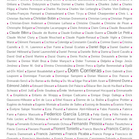
Charles Juliet
Orléans
Charles Dobzynski
Charles Dornier
Charles Guérin
Charles
Péguy
Charles Pennequin
Charles Racine
Charles Van Lerberghe
Charles Vion Dalibray
Chloé Charpentier
Charles-François Pannard
Chateaubriand
Chen Tö-yu
Chris L.
Christian Bobin
Christian Bachelin
Christian Dotremont
Christian Leroy
Christian Prigent
Christian-Erwin Andersen
Christiane Laïfaoui
Christine Chaudet
Christine de Pisan
Christophe Brégaint
Christophe Lacampagne
Claire Antoine
Claire Ceira
Claude Beausoleil
Claude Billon
Claude Le Petit
Claude de Burine
Claude Estéban
Claude Guerre
Claude Michel Cluny
Claude Mouchard
Claude Pujade-Renaud
Claude Vigée
Clément
Marot
Clément Pansaers
Cochise
Coleridge
Constantin Cavafis
Corinne Guerci
Cristina
Daniel Biga
Castello
D. H. Lawrence
Dan Fante
Danaé Ecarlate
Daniel Gaultier
Daniel Hébrard
Daniel Laumesfeld
Daniel Pennac
Danielle Bohr
Dante
David Cavallo
Denise le
David Grall
David Martins
Dazaï Osamu
Denis Roche
Denise Desautels
Dantec
Didjeko
Denise Wahl Brua
Didier Manyach
Didier Trumeau
Diego Jesús
Jiménez
Dieter M. Gräf
Dìmitra Christodoùlou
Dimitri Porcu
Djaffar Benmesbah
Djalâl
Dom Corrieras
ad-Dîn Rûmî
Djamel Bouabdellah
Djamīl
Dom Gabrielli
Dom
Loupvent
Dominique Fourcade
Dominique Sampiero
Dorian Masson
Dos Passos
Edmond Dune
du Bellay
Drimaraki-Servò
Du Bartas
Du Mu
Edgar Poe
Edith Azam
Edmond Jabès
Edouard Glissant
Eduardo Del Palacio
Éléazar Ben Jacob Ha-Bavli
Elena
Émile Verhaeren
Schwarz
Emil Juliš
Émile Goudeau
Emmanuel Hocquard
Emmanuelle
K
Empédocle
Enfants de Woippy
Enrique Cadicamo
Enrique Diego Gallego
Erick
Eugène Pottier
Gaussens-Hillwater
Erri de Luca
Ethel Krauze
Étienne de La Boétie
Eugénio de Andrade
Eugenio Montale
Eusèbe de Salles
Eustorg de Beaulieu
Évariste Parny
Ezra Pound
Évelyne Salope Nourtier
Fabienne Abril-Hébrard
Fabio Pusterla
Fabrice
Federico García Lorca
Farre
Fabrice Marzuolo
Felip Gardy
Félix Fénéon
Felix Leclerc
Félix Moreau
Fénelon
Ferdinand Bascoul
Fernand Comte
Fernando de
Fernando Pessoa
Fiodor Tiouttchev
Rojas
Fernando Echevarría
Fernando Ochoa
Florent Toniello
Francis Carco
Flavia Cosma
Flaviano Pisanelli
Francis Blanche
Francis Jammes
Francis Picabia
Francis Dannemark
Francis Ponge
Francisco de
François
Quevedo
Francisco Hernández
Franck Doyen
François Cassingena-Trévedy