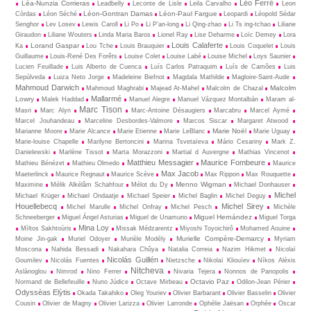
Léo Ferré
Léa-Nunzia Corrieras
Leadbelly
Leconte de Lisle
Leila Carvalho
Leon
Léon-Gontran Damas
Léon-Paul Fargue
Còrdas
Léon Séché
Leopardi
Léopold Sédar
Senghor
Lev Losev
Lewis Caroll
Li Po
Li P’an-long
Li Qing-zhao
Li Ts ing-tchao
Liliane
Giraudon
Liliane Wouters
Linda Maria Baros
Lionel Ray
Lise Deharme
Loïc Demey
Lora
Louis Calaferte
Lorand Gaspar
Ka
Lou Tche
Louis Brauquier
Louis Coquelet
Louis
Guillaume
Louis-René Des Forêts
Louise Colet
Louise Labé
Louise Michel
Loys Saunier
Lucien Feuillade
Luis Alberto de Cuenca
Luís Carlos Patraquim
Luís de Camões
Luis
Sepúlveda
Luiza Neto Jorge
Madeleine Biefnot
Magdala Mathilde
Magloire-Saint-Aude
Mahmoud Darwich
Malcolm
Mahmoud Maghrabi
Majead At-Mahel
Malcolm de Chazal
Mallarmé
Lowry
Malek Haddad
Manuel Alegre
Manuel Vázquez Montalbán
Maram al-
Marc Tison
Masri
Marc Alyn
Marc-Antoine Désaugiers
Marcabru
Marcel Aymé
Marcel Jouhandeau
Marceline Desbordes-Valmore
Marcos Siscar
Margaret Atwood
Marie Noël
Marianne Moore
Marie Alcance
Marie Etienne
Marie LeBlanc
Marie Uguay
Marie-louise Chapelle
Marilyne Bertoncini
Marina Tsvetaïeva
Mário Cesariny
Mark Z.
Danielewski
Marlène Tissot
Marta Morazzoni
Martial d Auvergne
Mathias Vincenot
Matthieu Messagier
Maurice Fombeure
Mathieu Bénézet
Mathieu Olmedo
Maurice
Max Jacob
Maeterlinck
Maurice Regnaut
Maurice Scève
Max Rippon
Max Rouquette
Menno Wigman
Maximine
Mélik Alkélâm Schahfour
Mélot du Dy
Michael Donhauser
Michel
Michael Krüger
Michael Ondaatje
Michael Speier
Michel Baglin
Michel Deguy
Houellebecq
Michel Sirey
Michel Marulle
Michel Onfray
Michel Pesch
Michèle
Miguel Hernández
Schneeberger
Miguel Ángel Asturias
Miguel de Unamuno
Miguel Torga
Mina Loy
Mìltos Sakhtoùris
Missak Médzarentz
Miyoshi Toyoichirô
Mohamed Aouine
Murielle Compère-Demarcy
Moine Jin-gak
Muriel Odoyer
Murièle Modély
Myriam
Moscona
Nahida Bessadi
Nakahara Chûya
Natalia Correia
Nazim Hikmet
Nicolaï
Nicolás Guillén
Goumilev
Nicolás Fuentes
Nietz­sche
Nikolaï Kliouïev
Níkos Alèxis
Nitcheva
Aslànoglou
Nimrod
Nino Ferrer
Nivaria Tejera
Nonnos de Panopolis
Octavio Paz
Normand de Bellefeuille
Nuno Júdice
Octave Mirbeau
Odilon-Jean Périer
Odyssèas Elỳtis
Okada Takahiko
Oleg Youriev
Olivier Barbarant
Olivier Basselin
Olivier
Cousin
Olivier de Magny
Olivier Larizza
Olivier Larronde
Ophélie Jaësan
Orphée
Oscar