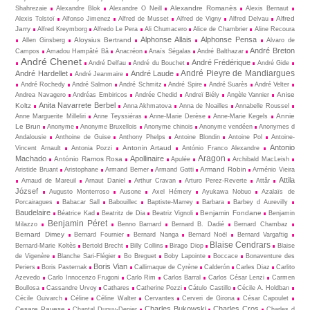
Alexandre Romanès
Shahrezaie
Alexandre Blok
Alexandre O Neill
Alexis Bernaut
Alfred
Alexis Tolstoï
Alfonso Jimenez
Alfred de Musset
Alfred de Vigny
Alfred Delvau
Jarry
Alfred Kreymborg
Alfredo Le Pera
Ali Chumacero
Alice de Chambrier
Aline Recoura
Alphonse Allais
Alphonse Pensa
Aloysius Bertrand
Allen Ginsberg
Alvaro de
André Breton
Campos
Amadou Hampâté Bâ
Anacréon
Anaïs Ségalas
André Balthazar
André Chenet
André Frédérique
André Delfau
André du Bouchet
André Gide
André Pieyre de Mandiargues
André Hardellet
André Laude
André Jeanmaire
André Rochedy
André Salmon
André Schmitz
André Spire
André Suarès
André Velter
Anise
Andrea Navagero
Andréas Embiricos
Andrée Chedid
Andreï Biély
Angèle Vannier
Anita Navarrete Berbel
Koltz
Anna Akhmatova
Anna de Noailles
Annabelle Roussel
Annie
Anne Marguerite Milleliri
Anne Teyssiéras
Anne-Marie Derèse
Anne-Marie Kegels
Le Brun
Anonyme
Anonyme Bruxellois
Anonyme chinois
Anonyme vendéen
Anonymes d
Andalousie
Anthoine de Guise
Anthony Phelps
Antoine Blondin
Antoine Pol
Antoine-
Antonio
Antonin Artaud
Vincent Arnault
Antonia Pozzi
António Franco Alexandre
Aragon
Machado
Apollinaire
António Ramos Rosa
Apulée
Archibald MacLeish
Armand Robin
Aristide Bruant
Aristophane
Armand Bemer
Armand Gatti
Arménio Vieira
Attila
Arnaud de Mareuil
Arnaut Daniel
Arthur Cravan
Arturo Perez-Reverte
Attâr
József
Augusto Monterroso
Ausone
Axel Hémery
Ayukawa Nobuo
Azalaïs de
Porcairagues
Babacar Sall
Babouillec
Baptiste-Marrey
Barbara
Barbey d Aurevilly
Baudelaire
Benjamin Fondane
Béatrice Kad
Beatritz de Dia
Beatriz Vignoli
Benjamin
Benjamin Péret
Milazzo
Benno Barnard
Bernard B. Dadié
Bernard Chambaz
Bernard Dimey
Bernard Fournier
Bernard Nanga
Bernard Noël
Bernard Vargaftig
Blaise Cendrars
Bernard-Marie Koltès
Bertold Brecht
Billy Collins
Birago Diop
Blaise
de Vigenère
Blanche Sari-Flégier
Bo Breguet
Boby Lapointe
Boccace
Bonaventure des
Boris Vian
Periers
Boris Pasternak
Callimaque de Cyrène
Cal­derón
Carles Diaz
Carlito
Azevedo
Carlo Innocenzo Frugoni
Carlo Rim
Carlos Barral
Carlos César Lenzi
Carmen
Boullosa
Cassandre Urvoy
Cathares
Catherine Pozzi
Cátulo Castillo
Cécile A. Holdban
Cécile Guivarch
Céline
Céline Walter
Cervantes
Cerveri de Girona
César Capoulet
Charles Bukowski
Charles Cros
Cesare Pavese
Chantal Dupuy-Denier
Charles d