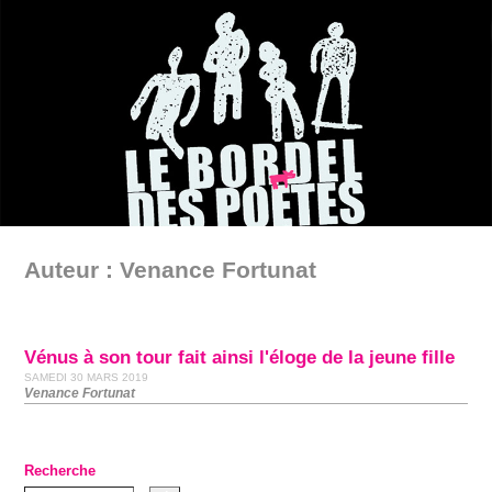
Auteur : Venance Fortunat
Vénus à son tour fait ainsi l'éloge de la jeune fille
SAMEDI 30 MARS 2019
Venance Fortunat
Recherche