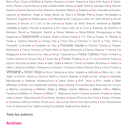
Ryôkan
Saint-
Belo
Ruy Cinatti
Sabine Venaruzzo
Saint Augustin
Saint-John Kauss
John Perse
Sainte-Beuve
Saki
Salah Abdel Sabour
Salah Stétié
Salvador Dali
Samaël
Steiner
Samuel Beckett
San-Antonio
Sandrine Willems
Sapphire
Sara Teasdale
Savinien
Serge Pey
Lapointe
Sébastien Auger
Serge Basso de March
Sergio Mondragón
Seyhmus Dagtekin
Shakespeare
Si Mohand
Sie Ling-yun
Sieur de Saint-Amand
Simon
Sophie
Johannin
Simonu di li Lecci
Sin yen-nien
Sophia de Mello Breyner Andresen
Loizeau
Sophie Perrone
Sophocle
Sor Juana Inés de la Cruz
Stanislas de Bouffers
Stefano Benni
Steve Webert
Stéphanie Quérité
Stève-Wilifrid Mounguengui
Stig
Supervielle
Sylvia Plath
Dagerman
Sylvie Kandé
T.S. Eliot
Tanguy R. Bitariho
Tarafa
Taslima Nasreen
Tchang Sien
Tchao Pao
Tchicaya U Tam’Si
Théo Varlet
Théophile Gautier
Théophile Coinchelin
Théophile de Viau
Thérèse Plantier
Thibault
Marthouret
Thierry Debroux
Thierry Metz
Thierry Missonier
Thomas Mann
Ti Flash
Tia
Tristan Cabral
Malagouen
Tom Buron
Tom Sam
Tomas Tranströmer
Tristan Corbière
Tristan Tzara
Tristan Derème
Tristan Felix
Tristan Mat
Ts ao Ts ao
Turold de Préaux
Valérie Rouzeau
Valéry
Ulysse Rouchon
Vahan Terian
Vahé Godel
Valentin Conrart
Varlam Chalamov
Valery Larbaud
Venance Fortunat
Vénus Khoury-Ghata
Vera Feyder
Verlaine
Victor Hugo
Victor Sandoval
Victor Segalen
Vidêvdât
Villiers de L Isle
Vincent Wahl
Vladimir
Adam
Vincent Voiture
Vincent Watelet
Virgile
Vital Lahaye
Maïakovski
Walt
Vladislav Khodassévitch
Volker Braun
W.B. Yeats
W.H. Auden
Whitman
Walter von Vogelweide
Wang Jiaxin
Wang Ts’an
Watriquet Brassenel de Couvin
Werner Lambersy
William Carlos Williams
William Cliff
William
Wilhelm Müller
Faulkner
William S. Merwin
William T. Vollmann
Xavier Forneret
Xavier Frandon
Xavier
Lainé
Xavier Villaurrutia
Xi Du
Yannis Karakos
Yànnis Rìtsos
Yen Chou
Yòrgos Chronas
Yves Bonnefoy
Yoshimasu Gôzô
Yoshino Hiroshi
Yu Jian
Yvan Goll
Yves Broussard
Yves di Manno
Yves Ughes
Zang Di
Zbynĕk Hejda
Zéno Bianu
Tous les auteurs
Archives