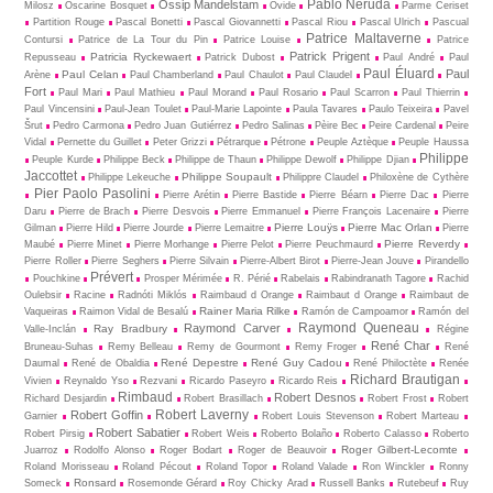
Pablo Neruda
Ossip Mandelstam
Milosz
Oscarine Bosquet
Ovide
Parme Ceriset
Partition Rouge
Pascal Bonetti
Pascal Giovannetti
Pascal Riou
Pascal Ulrich
Pascual
Patrice Maltaverne
Contursi
Patrice de La Tour du Pin
Patrice Louise
Patrice
Patrick Prigent
Patricia Ryckewaert
Repusseau
Patrick Dubost
Paul André
Paul
Paul Éluard
Paul
Paul Celan
Arène
Paul Chamberland
Paul Chaulot
Paul Claudel
Fort
Paul Mari
Paul Mathieu
Paul Morand
Paul Rosario
Paul Scarron
Paul Thierrin
Paul Vincensini
Paul-Jean Toulet
Paul-Marie Lapointe
Paula Tavares
Paulo Teixeira
Pavel
Šrut
Pedro Carmona
Pedro Juan Gutiérrez
Pedro Salinas
Pèire Bec
Peire Cardenal
Peire
Vidal
Pernette du Guillet
Peter Grizzi
Pétrarque
Pétrone
Peuple Aztèque
Peuple Haussa
Philippe
Peuple Kurde
Philippe Beck
Philippe de Thaun
Philippe Dewolf
Philippe Djian
Jaccottet
Philippe Soupault
Philippe Lekeuche
Philippre Claudel
Philoxène de Cythère
Pier Paolo Pasolini
Pierre Arétin
Pierre Bastide
Pierre Béarn
Pierre Dac
Pierre
Daru
Pierre de Brach
Pierre Desvois
Pierre Emmanuel
Pierre François Lacenaire
Pierre
Pierre Louÿs
Pierre Mac Orlan
Gilman
Pierre Hild
Pierre Jourde
Pierre Lemaitre
Pierre
Pierre Reverdy
Maubé
Pierre Minet
Pierre Morhange
Pierre Pelot
Pierre Peuchmaurd
Pierre Roller
Pierre Seghers
Pierre Silvain
Pierre-Albert Birot
Pierre-Jean Jouve
Pirandello
Prévert
Pouchkine
Prosper Mérimée
R. Périé
Rabelais
Rabindranath Tagore
Rachid
Oulebsir
Racine
Radnóti Miklós
Raimbaud d Orange
Raimbaut d Orange
Raimbaut de
Rainer Maria Rilke
Vaqueiras
Raimon Vidal de Besalú
Ramón de Campoamor
Ramón del
Raymond Queneau
Raymond Carver
Ray Bradbury
Valle-Inclán
Régine
René Char
Bruneau-Suhas
Remy Belleau
Remy de Gourmont
Remy Froger
René
René Depestre
René Guy Cadou
Daumal
René de Obaldia
René Philoctète
Renée
Richard Brautigan
Vivien
Reynaldo Yso
Rezvani
Ricardo Paseyro
Ricardo Reis
Rimbaud
Robert Desnos
Richard Desjardin
Robert Brasillach
Robert Frost
Robert
Robert Laverny
Robert Goffin
Garnier
Robert Louis Stevenson
Robert Marteau
Robert Sabatier
Robert Pirsig
Robert Weis
Roberto Bolaño
Roberto Calasso
Roberto
Roger Gilbert-Lecomte
Juarroz
Rodolfo Alonso
Roger Bodart
Roger de Beauvoir
Roland Morisseau
Roland Pécout
Roland Topor
Roland Valade
Ron Winckler
Ronny
Ronsard
Someck
Rosemonde Gérard
Roy Chicky Arad
Russell Banks
Rutebeuf
Ruy