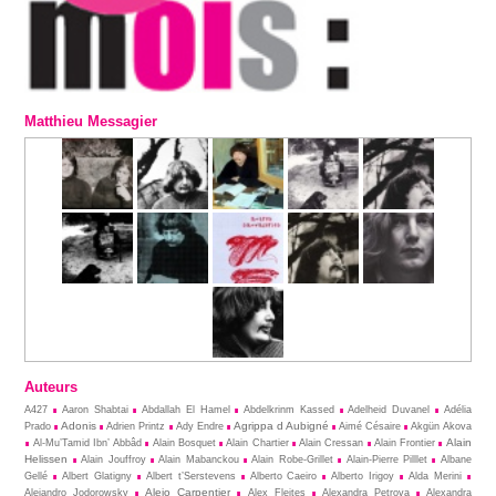
Matthieu Messagier
Auteurs
A427
Aaron Shabtai
Abdallah El Hamel
Abdelkrinm Kassed
Adelheid Duvanel
Adélia
Adonis
Agrippa d Aubigné
Prado
Adrien Printz
Ady Endre
Aimé Césaire
Akgün Akova
Alain
Al-Mu’Tamid Ibn’ Abbâd
Alain Bosquet
Alain Chartier
Alain Cressan
Alain Frontier
Helissen
Alain Jouffroy
Alain Mabanckou
Alain Robe-Grillet
Alain-Pierre Pilllet
Albane
Gellé
Albert Glatigny
Albert t’Serstevens
Alberto Caeiro
Alberto Irigoy
Alda Merini
Alejo Carpentier
Alejandro Jodorowsky
Alex Fleites
Alexandra Petrova
Alexandra