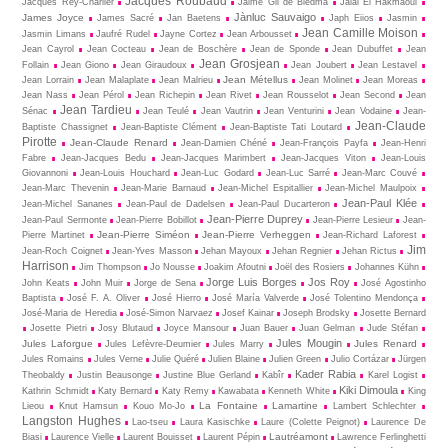
Jacques Roubaud
Jacques Rey-Charlier
Jaime Gil de Biedma
Jalal El Hakmaoui
Jànluc Sauvaigo
James Joyce
James Sacré
Jan Baetens
Japh Eiios
Jasmin
Jean Camille Moison
Jasmin Limans
Jaufré Rudel
Jayne Cortez
Jean Arbousset
Jean Cayrol
Jean Cocteau
Jean de Boschère
Jean de Sponde
Jean Dubuffet
Jean
Jean Grosjean
Follain
Jean Giono
Jean Giraudoux
Jean Joubert
Jean Lestavel
Jean Métellus
Jean Lorrain
Jean Malaplate
Jean Malrieu
Jean Molinet
Jean Moreas
Jean Nass
Jean Pérol
Jean Richepin
Jean Rivet
Jean Rousselot
Jean Second
Jean
Jean Tardieu
Sénac
Jean Teulé
Jean Vautrin
Jean Venturini
Jean Vodaine
Jean-
Jean-Claude
Baptiste Chassignet
Jean-Baptiste Clément
Jean-Baptiste Tati Loutard
Pirotte
Jean-Claude Renard
Jean-Damien Chéné
Jean-François Payfa
Jean-Henri
Fabre
Jean-Jacques Bedu
Jean-Jacques Marimbert
Jean-Jacques Viton
Jean-Louis
Giovannoni
Jean-Louis Houchard
Jean-Luc Godard
Jean-Luc Sarré
Jean-Marc Couvé
Jean-Marc Thevenin
Jean-Marie Barnaud
Jean-Michel Espitallier
Jean-Michel Maulpoix
Jean-Paul Klée
Jean-Michel Sananes
Jean-Paul de Dadelsen
Jean-Paul Ducarteron
Jean-Pierre Duprey
Jean-Paul Sermonte
Jean-Pierre Bobillot
Jean-Pierre Lesieur
Jean-
Jean-Pierre Siméon
Jean-Pierre Verheggen
Pierre Martinet
Jean-Richard Laforest
Jim
Jean-Roch Coignet
Jean-Yves Masson
Jehan Mayoux
Jehan Regnier
Jehan Rictus
Harrison
Jim Thompson
Jo Nousse
Joakim Afoutni
Joël des Rosiers
Johannes Kühn
Jorge Luis Borges
Jos Roy
John Keats
John Muir
Jorge de Sena
José Agostinho
Baptista
José F. A. Oliver
José Hierro
José María Valverde
José Tolentino Mendonça
José-Maria de Heredia
José-Simon Narvaez
Josef Kainar
Joseph Brodsky
Josette Bernard
Josette Pietri
Josy Blutaud
Joyce Mansour
Juan Bauer
Juan Gelman
Jude Stéfan
Jules Mougin
Jules Laforgue
Jules Renard
Jules Lefèvre-Deumier
Jules Marry
Jules Romains
Jules Verne
Julie Quéré
Julien Blaine
Julien Green
Julio Cortázar
Jürgen
Kader Rabia
Theobaldy
Justin Beausonge
Justine Blue Gerland
Kabîr
Karel Logist
Kiki Dimoula
Kathrin Schmidt
Katy Bernard
Katy Remy
Kawabata
Kenneth White
King
La Fontaine
Lamartine
Lieou
Knut Hamsun
Kouo Mo-Jo
Lambert Schlechter
Langston Hughes
Lao-tseu
Laura Kasischke
Laure (Colette Peignot)
Laurence De
Lautréamont
Biasi
Laurence Vielle
Laurent Bouisset
Laurent Pépin
Lawrence Ferlinghetti