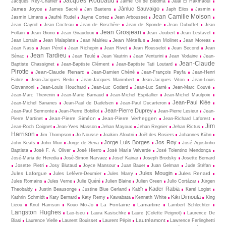
Jacques Roubaud
Jacques Rey-Charlier
Jaime Gil de Biedma
Jalal El Hakmaoui
Jànluc Sauvaigo
James Joyce
James Sacré
Jan Baetens
Japh Eiios
Jasmin
Jean Camille Moison
Jasmin Limans
Jaufré Rudel
Jayne Cortez
Jean Arbousset
Jean Cayrol
Jean Cocteau
Jean de Boschère
Jean de Sponde
Jean Dubuffet
Jean
Jean Grosjean
Follain
Jean Giono
Jean Giraudoux
Jean Joubert
Jean Lestavel
Jean Métellus
Jean Lorrain
Jean Malaplate
Jean Malrieu
Jean Molinet
Jean Moreas
Jean Nass
Jean Pérol
Jean Richepin
Jean Rivet
Jean Rousselot
Jean Second
Jean
Jean Tardieu
Sénac
Jean Teulé
Jean Vautrin
Jean Venturini
Jean Vodaine
Jean-
Jean-Claude
Baptiste Chassignet
Jean-Baptiste Clément
Jean-Baptiste Tati Loutard
Pirotte
Jean-Claude Renard
Jean-Damien Chéné
Jean-François Payfa
Jean-Henri
Fabre
Jean-Jacques Bedu
Jean-Jacques Marimbert
Jean-Jacques Viton
Jean-Louis
Giovannoni
Jean-Louis Houchard
Jean-Luc Godard
Jean-Luc Sarré
Jean-Marc Couvé
Jean-Marc Thevenin
Jean-Marie Barnaud
Jean-Michel Espitallier
Jean-Michel Maulpoix
Jean-Paul Klée
Jean-Michel Sananes
Jean-Paul de Dadelsen
Jean-Paul Ducarteron
Jean-Pierre Duprey
Jean-Paul Sermonte
Jean-Pierre Bobillot
Jean-Pierre Lesieur
Jean-
Jean-Pierre Siméon
Jean-Pierre Verheggen
Pierre Martinet
Jean-Richard Laforest
Jim
Jean-Roch Coignet
Jean-Yves Masson
Jehan Mayoux
Jehan Regnier
Jehan Rictus
Harrison
Jim Thompson
Jo Nousse
Joakim Afoutni
Joël des Rosiers
Johannes Kühn
Jorge Luis Borges
Jos Roy
John Keats
John Muir
Jorge de Sena
José Agostinho
Baptista
José F. A. Oliver
José Hierro
José María Valverde
José Tolentino Mendonça
José-Maria de Heredia
José-Simon Narvaez
Josef Kainar
Joseph Brodsky
Josette Bernard
Josette Pietri
Josy Blutaud
Joyce Mansour
Juan Bauer
Juan Gelman
Jude Stéfan
Jules Mougin
Jules Laforgue
Jules Renard
Jules Lefèvre-Deumier
Jules Marry
Jules Romains
Jules Verne
Julie Quéré
Julien Blaine
Julien Green
Julio Cortázar
Jürgen
Kader Rabia
Theobaldy
Justin Beausonge
Justine Blue Gerland
Kabîr
Karel Logist
Kiki Dimoula
Kathrin Schmidt
Katy Bernard
Katy Remy
Kawabata
Kenneth White
King
La Fontaine
Lamartine
Lieou
Knut Hamsun
Kouo Mo-Jo
Lambert Schlechter
Langston Hughes
Lao-tseu
Laura Kasischke
Laure (Colette Peignot)
Laurence De
Lautréamont
Biasi
Laurence Vielle
Laurent Bouisset
Laurent Pépin
Lawrence Ferlinghetti