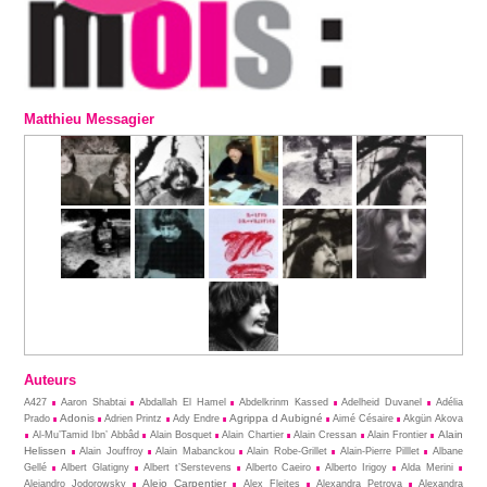
Matthieu Messagier
Auteurs
A427
Aaron Shabtai
Abdallah El Hamel
Abdelkrinm Kassed
Adelheid Duvanel
Adélia
Adonis
Agrippa d Aubigné
Prado
Adrien Printz
Ady Endre
Aimé Césaire
Akgün Akova
Alain
Al-Mu’Tamid Ibn’ Abbâd
Alain Bosquet
Alain Chartier
Alain Cressan
Alain Frontier
Helissen
Alain Jouffroy
Alain Mabanckou
Alain Robe-Grillet
Alain-Pierre Pilllet
Albane
Gellé
Albert Glatigny
Albert t’Serstevens
Alberto Caeiro
Alberto Irigoy
Alda Merini
Alejo Carpentier
Alejandro Jodorowsky
Alex Fleites
Alexandra Petrova
Alexandra