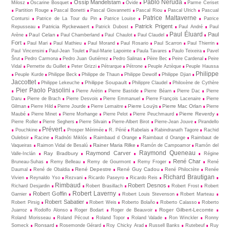
Pablo Neruda
Ossip Mandelstam
Milosz
Oscarine Bosquet
Ovide
Parme Ceriset
Partition Rouge
Pascal Bonetti
Pascal Giovannetti
Pascal Riou
Pascal Ulrich
Pascual
Patrice Maltaverne
Contursi
Patrice de La Tour du Pin
Patrice Louise
Patrice
Patrick Prigent
Patricia Ryckewaert
Repusseau
Patrick Dubost
Paul André
Paul
Paul Éluard
Paul
Paul Celan
Arène
Paul Chamberland
Paul Chaulot
Paul Claudel
Fort
Paul Mari
Paul Mathieu
Paul Morand
Paul Rosario
Paul Scarron
Paul Thierrin
Paul Vincensini
Paul-Jean Toulet
Paul-Marie Lapointe
Paula Tavares
Paulo Teixeira
Pavel
Šrut
Pedro Carmona
Pedro Juan Gutiérrez
Pedro Salinas
Pèire Bec
Peire Cardenal
Peire
Vidal
Pernette du Guillet
Peter Grizzi
Pétrarque
Pétrone
Peuple Aztèque
Peuple Haussa
Philippe
Peuple Kurde
Philippe Beck
Philippe de Thaun
Philippe Dewolf
Philippe Djian
Jaccottet
Philippe Soupault
Philippe Lekeuche
Philippre Claudel
Philoxène de Cythère
Pier Paolo Pasolini
Pierre Arétin
Pierre Bastide
Pierre Béarn
Pierre Dac
Pierre
Daru
Pierre de Brach
Pierre Desvois
Pierre Emmanuel
Pierre François Lacenaire
Pierre
Pierre Louÿs
Pierre Mac Orlan
Gilman
Pierre Hild
Pierre Jourde
Pierre Lemaitre
Pierre
Pierre Reverdy
Maubé
Pierre Minet
Pierre Morhange
Pierre Pelot
Pierre Peuchmaurd
Pierre Roller
Pierre Seghers
Pierre Silvain
Pierre-Albert Birot
Pierre-Jean Jouve
Pirandello
Prévert
Pouchkine
Prosper Mérimée
R. Périé
Rabelais
Rabindranath Tagore
Rachid
Oulebsir
Racine
Radnóti Miklós
Raimbaud d Orange
Raimbaut d Orange
Raimbaut de
Rainer Maria Rilke
Vaqueiras
Raimon Vidal de Besalú
Ramón de Campoamor
Ramón del
Raymond Queneau
Raymond Carver
Ray Bradbury
Valle-Inclán
Régine
René Char
Bruneau-Suhas
Remy Belleau
Remy de Gourmont
Remy Froger
René
René Depestre
René Guy Cadou
Daumal
René de Obaldia
René Philoctète
Renée
Richard Brautigan
Vivien
Reynaldo Yso
Rezvani
Ricardo Paseyro
Ricardo Reis
Rimbaud
Robert Desnos
Richard Desjardin
Robert Brasillach
Robert Frost
Robert
Robert Laverny
Robert Goffin
Garnier
Robert Louis Stevenson
Robert Marteau
Robert Sabatier
Robert Pirsig
Robert Weis
Roberto Bolaño
Roberto Calasso
Roberto
Roger Gilbert-Lecomte
Juarroz
Rodolfo Alonso
Roger Bodart
Roger de Beauvoir
Roland Morisseau
Roland Pécout
Roland Topor
Roland Valade
Ron Winckler
Ronny
Ronsard
Someck
Rosemonde Gérard
Roy Chicky Arad
Russell Banks
Rutebeuf
Ruy