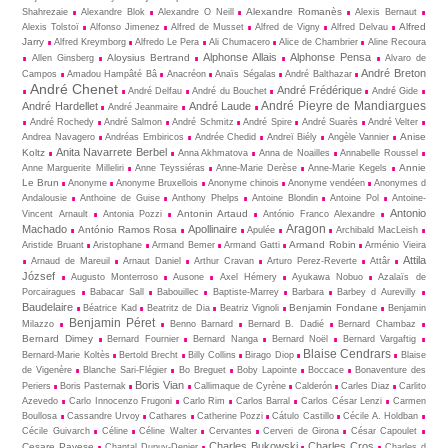
Alexandre Romanès
Shahrezaie
Alexandre Blok
Alexandre O Neill
Alexis Bernaut
Alfred
Alexis Tolstoï
Alfonso Jimenez
Alfred de Musset
Alfred de Vigny
Alfred Delvau
Jarry
Alfred Kreymborg
Alfredo Le Pera
Ali Chumacero
Alice de Chambrier
Aline Recoura
Alphonse Allais
Alphonse Pensa
Aloysius Bertrand
Allen Ginsberg
Alvaro de
André Breton
Campos
Amadou Hampâté Bâ
Anacréon
Anaïs Ségalas
André Balthazar
André Chenet
André Frédérique
André Delfau
André du Bouchet
André Gide
André Pieyre de Mandiargues
André Hardellet
André Laude
André Jeanmaire
André Rochedy
André Salmon
André Schmitz
André Spire
André Suarès
André Velter
Anise
Andrea Navagero
Andréas Embiricos
Andrée Chedid
Andreï Biély
Angèle Vannier
Anita Navarrete Berbel
Koltz
Anna Akhmatova
Anna de Noailles
Annabelle Roussel
Annie
Anne Marguerite Milleliri
Anne Teyssiéras
Anne-Marie Derèse
Anne-Marie Kegels
Le Brun
Anonyme
Anonyme Bruxellois
Anonyme chinois
Anonyme vendéen
Anonymes d
Andalousie
Anthoine de Guise
Anthony Phelps
Antoine Blondin
Antoine Pol
Antoine-
Antonio
Antonin Artaud
Vincent Arnault
Antonia Pozzi
António Franco Alexandre
Aragon
Machado
Apollinaire
António Ramos Rosa
Apulée
Archibald MacLeish
Armand Robin
Aristide Bruant
Aristophane
Armand Bemer
Armand Gatti
Arménio Vieira
Attila
Arnaud de Mareuil
Arnaut Daniel
Arthur Cravan
Arturo Perez-Reverte
Attâr
József
Augusto Monterroso
Ausone
Axel Hémery
Ayukawa Nobuo
Azalaïs de
Porcairagues
Babacar Sall
Babouillec
Baptiste-Marrey
Barbara
Barbey d Aurevilly
Baudelaire
Benjamin Fondane
Béatrice Kad
Beatritz de Dia
Beatriz Vignoli
Benjamin
Benjamin Péret
Milazzo
Benno Barnard
Bernard B. Dadié
Bernard Chambaz
Bernard Dimey
Bernard Fournier
Bernard Nanga
Bernard Noël
Bernard Vargaftig
Blaise Cendrars
Bernard-Marie Koltès
Bertold Brecht
Billy Collins
Birago Diop
Blaise
de Vigenère
Blanche Sari-Flégier
Bo Breguet
Boby Lapointe
Boccace
Bonaventure des
Boris Vian
Periers
Boris Pasternak
Callimaque de Cyrène
Cal­derón
Carles Diaz
Carlito
Azevedo
Carlo Innocenzo Frugoni
Carlo Rim
Carlos Barral
Carlos César Lenzi
Carmen
Boullosa
Cassandre Urvoy
Cathares
Catherine Pozzi
Cátulo Castillo
Cécile A. Holdban
Cécile Guivarch
Céline
Céline Walter
Cervantes
Cerveri de Girona
César Capoulet
Charles Bukowski
Charles Cros
Cesare Pavese
Chantal Dupuy-Denier
Charles d