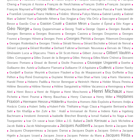
Cheng
François d Assise
François de Neufchateau
François Dolfini
François Jacqmin
François Villon
François Maynard
Françoise Bocquentin
Françoise Pascal
Frank Venaille
Franz Hellens
František Listopad
Frédéric Mistral
Fukyo Matoa
Gabriel Landry
Gabriel
Marc
Gabriel Yturri
Gabrielle Althen
Gao Xingjian
Gary Vila Ortíz
Gascogne
Gaspard de
Gaston Couté
Gaston Miron
Besse
Gastão Cruz
Gautier d Épinal
Géo Koger
Géo Norge
Georg Trakl
Georg Quppersimaan
George Oppen
Georges Bataille
Georges Bernanos
Georges Brassens
Georges Castera
Georges Desportes
Georges
Georges Perros
Fourest
Georges Hénein
Georges Perec
Georges Ribemont-Dessaigne
Georges Rodenbach
Georges Thinès
Gérald Neveu
Gérard Bocholier
Gérard de Nerval
Germain Nouveau
Gérard Legrand
Gérard Mordillat
Gerhard Falkner
Gervais de Tilbury
Gilbert Vautrin
Ghérasim Luca
Ghjacumu Thiers
Gil Scott-Heron
Gilbert Joncour
Gilles Compagnon
Gilles Durant de la Bergerie
Gilles Hetzog
Gilles-Marie Chénot
Giovanni
Giuseppe Ungaretti
Gioviano Pontano
Giraud de Borneil
Gisèle Prassinos
Goethe
Guillevic
Guillaume des Autelz
Guillaume Flamant
Guillaume IX d Aquitaine
Günter Navky
Guy Goffette
Gurdjieff
Gustav Meyrink
Gustave Flaubert
Guy de Maupassant
Guy
Pelhon
Guy-René Dou­may­rou
Guylaine Monnier
Han-Shan
Hans Liep
Haris Vlavianos
Heinrich Heine
Harold Pinter
Heberto Padilla
Hector Berenguer
Helder Moura Pereira
Hélène Bessette
Hélène Neveur
Hélène Sanguinetti
Hélène Vacaresco
Hemingway
Henri
Henri Michaux
Abril
Henri Bosco
Henri de Régnier
Henri Meschonnic
Henri
Heptanes
Henry Bauchau
Pichette
Henri Pourrat
Henry Clairvaux
Henry Miller
Fraxion
Hermann Hesse
Hölderlin
Homère
Homero Aldo Expósito
Homero Aridjis
Horácio Costa
Hubert Selby
Hubert-Felix Thiéfaine
Hugo Claus
Huguette Bertrand
Ibbn
Sahl
Ibn Khafâja
Ibn Zuhr
Ibn ‘ Arabî
Immanuel de Rome
Indiens Kato
Ingeborg
Isabelle Brechet Brandy
Bachmann
Innokenti Annenski
Ismaïl Kadaré
Ito Naga
Ivan
Jack Kerouac
Tourgueniev
Ivar Ch vavar
Iwan Gilkin
J.G. Ballard
Jack Micheline
Jacques Audiberti
Jacob Balde
Jacob Nibénegenesabe
Jacques Bertin
Jacques Brel
Jacques Charpentreau
Jacques Dupin
Jacques Darras
Jacques Grévin
Jacques
Jacques Réda
Higelin
Jacques Izoard
Jacques Josse
Jacques Peletier du Mans