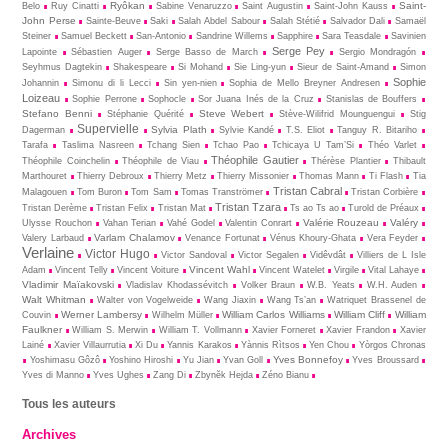
Ryôkan
Saint-
Belo
Ruy Cinatti
Sabine Venaruzzo
Saint Augustin
Saint-John Kauss
John Perse
Sainte-Beuve
Saki
Salah Abdel Sabour
Salah Stétié
Salvador Dali
Samaël
Steiner
Samuel Beckett
San-Antonio
Sandrine Willems
Sapphire
Sara Teasdale
Savinien
Serge Pey
Lapointe
Sébastien Auger
Serge Basso de March
Sergio Mondragón
Seyhmus Dagtekin
Shakespeare
Si Mohand
Sie Ling-yun
Sieur de Saint-Amand
Simon
Sophie
Johannin
Simonu di li Lecci
Sin yen-nien
Sophia de Mello Breyner Andresen
Loizeau
Sophie Perrone
Sophocle
Sor Juana Inés de la Cruz
Stanislas de Bouffers
Stefano Benni
Steve Webert
Stéphanie Quérité
Stève-Wilifrid Mounguengui
Stig
Supervielle
Sylvia Plath
Dagerman
Sylvie Kandé
T.S. Eliot
Tanguy R. Bitariho
Tarafa
Taslima Nasreen
Tchang Sien
Tchao Pao
Tchicaya U Tam’Si
Théo Varlet
Théophile Gautier
Théophile Coinchelin
Théophile de Viau
Thérèse Plantier
Thibault
Marthouret
Thierry Debroux
Thierry Metz
Thierry Missonier
Thomas Mann
Ti Flash
Tia
Tristan Cabral
Malagouen
Tom Buron
Tom Sam
Tomas Tranströmer
Tristan Corbière
Tristan Tzara
Tristan Derème
Tristan Felix
Tristan Mat
Ts ao Ts ao
Turold de Préaux
Valérie Rouzeau
Valéry
Ulysse Rouchon
Vahan Terian
Vahé Godel
Valentin Conrart
Varlam Chalamov
Valery Larbaud
Venance Fortunat
Vénus Khoury-Ghata
Vera Feyder
Verlaine
Victor Hugo
Victor Sandoval
Victor Segalen
Vidêvdât
Villiers de L Isle
Vincent Wahl
Adam
Vincent Telly
Vincent Voiture
Vincent Watelet
Virgile
Vital Lahaye
Vladimir Maïakovski
Vladislav Khodassévitch
Volker Braun
W.B. Yeats
W.H. Auden
Walt Whitman
Walter von Vogelweide
Wang Jiaxin
Wang Ts’an
Watriquet Brassenel de
Werner Lambersy
William Carlos Williams
William Cliff
William
Couvin
Wilhelm Müller
Faulkner
William S. Merwin
William T. Vollmann
Xavier Forneret
Xavier Frandon
Xavier
Lainé
Xavier Villaurrutia
Xi Du
Yannis Karakos
Yànnis Rìtsos
Yen Chou
Yòrgos Chronas
Yves Bonnefoy
Yoshimasu Gôzô
Yoshino Hiroshi
Yu Jian
Yvan Goll
Yves Broussard
Yves di Manno
Yves Ughes
Zang Di
Zbynĕk Hejda
Zéno Bianu
Tous les auteurs
Archives