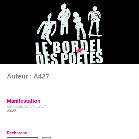
Auteur : A427
Manifestation
DIMANCHE 30 AVRIL 2017
A427
Recherche