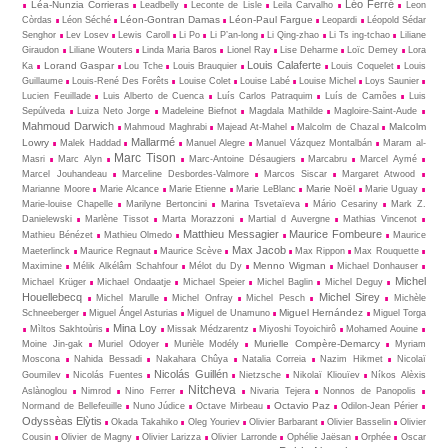
Léo Ferré
Léa-Nunzia Corrieras
Leadbelly
Leconte de Lisle
Leila Carvalho
Leon
Léon-Gontran Damas
Léon-Paul Fargue
Còrdas
Léon Séché
Leopardi
Léopold Sédar
Senghor
Lev Losev
Lewis Caroll
Li Po
Li P’an-long
Li Qing-zhao
Li Ts ing-tchao
Liliane
Giraudon
Liliane Wouters
Linda Maria Baros
Lionel Ray
Lise Deharme
Loïc Demey
Lora
Louis Calaferte
Lorand Gaspar
Ka
Lou Tche
Louis Brauquier
Louis Coquelet
Louis
Guillaume
Louis-René Des Forêts
Louise Colet
Louise Labé
Louise Michel
Loys Saunier
Lucien Feuillade
Luis Alberto de Cuenca
Luís Carlos Patraquim
Luís de Camões
Luis
Sepúlveda
Luiza Neto Jorge
Madeleine Biefnot
Magdala Mathilde
Magloire-Saint-Aude
Mahmoud Darwich
Malcolm
Mahmoud Maghrabi
Majead At-Mahel
Malcolm de Chazal
Mallarmé
Lowry
Malek Haddad
Manuel Alegre
Manuel Vázquez Montalbán
Maram al-
Marc Tison
Masri
Marc Alyn
Marc-Antoine Désaugiers
Marcabru
Marcel Aymé
Marcel Jouhandeau
Marceline Desbordes-Valmore
Marcos Siscar
Margaret Atwood
Marie Noël
Marianne Moore
Marie Alcance
Marie Etienne
Marie LeBlanc
Marie Uguay
Marie-louise Chapelle
Marilyne Bertoncini
Marina Tsvetaïeva
Mário Cesariny
Mark Z.
Danielewski
Marlène Tissot
Marta Morazzoni
Martial d Auvergne
Mathias Vincenot
Matthieu Messagier
Maurice Fombeure
Mathieu Bénézet
Mathieu Olmedo
Maurice
Max Jacob
Maeterlinck
Maurice Regnaut
Maurice Scève
Max Rippon
Max Rouquette
Menno Wigman
Maximine
Mélik Alkélâm Schahfour
Mélot du Dy
Michael Donhauser
Michel
Michael Krüger
Michael Ondaatje
Michael Speier
Michel Baglin
Michel Deguy
Houellebecq
Michel Sirey
Michel Marulle
Michel Onfray
Michel Pesch
Michèle
Miguel Hernández
Schneeberger
Miguel Ángel Asturias
Miguel de Unamuno
Miguel Torga
Mina Loy
Mìltos Sakhtoùris
Missak Médzarentz
Miyoshi Toyoichirô
Mohamed Aouine
Murielle Compère-Demarcy
Moine Jin-gak
Muriel Odoyer
Murièle Modély
Myriam
Moscona
Nahida Bessadi
Nakahara Chûya
Natalia Correia
Nazim Hikmet
Nicolaï
Nicolás Guillén
Goumilev
Nicolás Fuentes
Nietz­sche
Nikolaï Kliouïev
Níkos Alèxis
Nitcheva
Aslànoglou
Nimrod
Nino Ferrer
Nivaria Tejera
Nonnos de Panopolis
Octavio Paz
Normand de Bellefeuille
Nuno Júdice
Octave Mirbeau
Odilon-Jean Périer
Odyssèas Elỳtis
Okada Takahiko
Oleg Youriev
Olivier Barbarant
Olivier Basselin
Olivier
Cousin
Olivier de Magny
Olivier Larizza
Olivier Larronde
Ophélie Jaësan
Orphée
Oscar