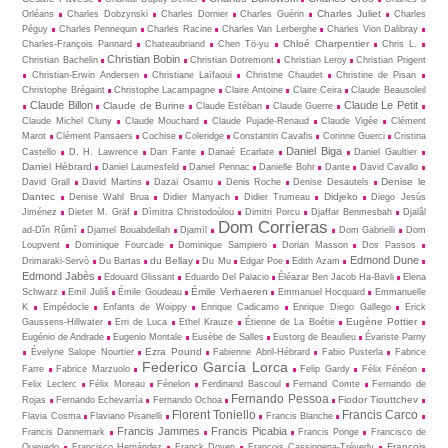
Charles Juliet
Orléans
Charles Dobzynski
Charles Dornier
Charles Guérin
Charles
Péguy
Charles Pennequin
Charles Racine
Charles Van Lerberghe
Charles Vion Dalibray
Chloé Charpentier
Charles-François Pannard
Chateaubriand
Chen Tö-yu
Chris L.
Christian Bobin
Christian Bachelin
Christian Dotremont
Christian Leroy
Christian Prigent
Christian-Erwin Andersen
Christiane Laïfaoui
Christine Chaudet
Christine de Pisan
Christophe Brégaint
Christophe Lacampagne
Claire Antoine
Claire Ceira
Claude Beausoleil
Claude Billon
Claude Le Petit
Claude de Burine
Claude Estéban
Claude Guerre
Claude Michel Cluny
Claude Mouchard
Claude Pujade-Renaud
Claude Vigée
Clément
Marot
Clément Pansaers
Cochise
Coleridge
Constantin Cavafis
Corinne Guerci
Cristina
Daniel Biga
Castello
D. H. Lawrence
Dan Fante
Danaé Ecarlate
Daniel Gaultier
Daniel Hébrard
Daniel Laumesfeld
Daniel Pennac
Danielle Bohr
Dante
David Cavallo
Denise le
David Grall
David Martins
Dazaï Osamu
Denis Roche
Denise Desautels
Dantec
Didjeko
Denise Wahl Brua
Didier Manyach
Didier Trumeau
Diego Jesús
Jiménez
Dieter M. Gräf
Dìmitra Christodoùlou
Dimitri Porcu
Djaffar Benmesbah
Djalâl
Dom Corrieras
ad-Dîn Rûmî
Djamel Bouabdellah
Djamīl
Dom Gabrielli
Dom
Loupvent
Dominique Fourcade
Dominique Sampiero
Dorian Masson
Dos Passos
Edmond Dune
du Bellay
Drimaraki-Servò
Du Bartas
Du Mu
Edgar Poe
Edith Azam
Edmond Jabès
Edouard Glissant
Eduardo Del Palacio
Éléazar Ben Jacob Ha-Bavli
Elena
Émile Verhaeren
Schwarz
Emil Juliš
Émile Goudeau
Emmanuel Hocquard
Emmanuelle
K
Empédocle
Enfants de Woippy
Enrique Cadicamo
Enrique Diego Gallego
Erick
Eugène Pottier
Gaussens-Hillwater
Erri de Luca
Ethel Krauze
Étienne de La Boétie
Eugénio de Andrade
Eugenio Montale
Eusèbe de Salles
Eustorg de Beaulieu
Évariste Parny
Ezra Pound
Évelyne Salope Nourtier
Fabienne Abril-Hébrard
Fabio Pusterla
Fabrice
Federico García Lorca
Farre
Fabrice Marzuolo
Felip Gardy
Félix Fénéon
Felix Leclerc
Félix Moreau
Fénelon
Ferdinand Bascoul
Fernand Comte
Fernando de
Fernando Pessoa
Fiodor Tiouttchev
Rojas
Fernando Echevarría
Fernando Ochoa
Florent Toniello
Francis Carco
Flavia Cosma
Flaviano Pisanelli
Francis Blanche
Francis Jammes
Francis Picabia
Francis Dannemark
Francis Ponge
Francisco de
François
Quevedo
Francisco Hernández
Franck Doyen
François Cassingena-Trévedy