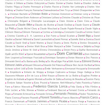
Charles Juliet
Charles d Orléans
Charles Dobzynski
Charles Dornier
Charles Guérin
Charles Péguy
Charles Pennequin
Charles Racine
Charles Van Lerberghe
Charles Vion
Chloé Charpentier
Dalibray
Charles-François Pannard
Chateaubriand
Chen Tö-yu
Chris
Christian Bobin
L.
Christian Bachelin
Christian Dotremont
Christian Leroy
Christian
Prigent
Christian-Erwin Andersen
Christiane Laïfaoui
Christine Chaudet
Christine de Pisan
Christophe Brégaint
Christophe Lacampagne
Claire Antoine
Claire Ceira
Claude
Claude Billon
Claude
Claude de Burine
Beausoleil
Claude Estéban
Claude Guerre
Le Petit
Claude Michel Cluny
Claude Mouchard
Claude Pujade-Renaud
Claude Vigée
Clément Marot
Clément Pansaers
Cochise
Coleridge
Constantin Cavafis
Corinne Guerci
Daniel Biga
Cristina Castello
D. H. Lawrence
Dan Fante
Danaé Ecarlate
Daniel
Daniel Hébrard
Gaultier
Daniel Laumesfeld
Daniel Pennac
Danielle Bohr
Dante
David
Cavallo
David Grall
David Martins
Dazaï Osamu
Denis Roche
Denise Desautels
Denise le Dantec
Didjeko
Denise Wahl Brua
Didier Manyach
Didier Trumeau
Diego
Jesús Jiménez
Dieter M. Gräf
Dìmitra Christodoùlou
Dimitri Porcu
Djaffar Benmesbah
Dom Corrieras
Djalâl ad-Dîn Rûmî
Djamel Bouabdellah
Djamīl
Dom Gabrielli
Dom Loupvent
Dominique Fourcade
Dominique Sampiero
Dorian Masson
Dos Passos
Edmond Dune
du Bellay
Drimaraki-Servò
Du Bartas
Du Mu
Edgar Poe
Edith Azam
Edmond Jabès
Edouard Glissant
Eduardo Del Palacio
Éléazar Ben Jacob Ha-Bavli
Elena
Émile Verhaeren
Schwarz
Emil Juliš
Émile Goudeau
Emmanuel Hocquard
Emmanuelle
K
Empédocle
Enfants de Woippy
Enrique Cadicamo
Enrique Diego Gallego
Erick
Eugène Pottier
Gaussens-Hillwater
Erri de Luca
Ethel Krauze
Étienne de La Boétie
Eugénio de Andrade
Eugenio Montale
Eusèbe de Salles
Eustorg de Beaulieu
Évariste Parny
Ezra Pound
Évelyne Salope Nourtier
Fabienne Abril-Hébrard
Fabio Pusterla
Fabrice
Federico García Lorca
Farre
Fabrice Marzuolo
Felip Gardy
Félix Fénéon
Felix Leclerc
Félix Moreau
Fénelon
Ferdinand Bascoul
Fernand Comte
Fernando de
Fernando Pessoa
Fiodor Tiouttchev
Rojas
Fernando Echevarría
Fernando Ochoa
Florent Toniello
Francis Carco
Flavia Cosma
Flaviano Pisanelli
Francis Blanche
Francis Jammes
Francis Picabia
Francis Dannemark
Francis Ponge
Francisco de
François