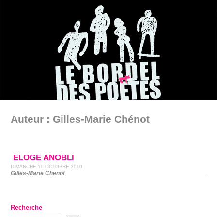
Auteur : Gilles-Marie Chénot
ELOGE ANOBLI
DIMANCHE 10 OCTOBRE 2010
Gilles-Marie Chénot
Recherche