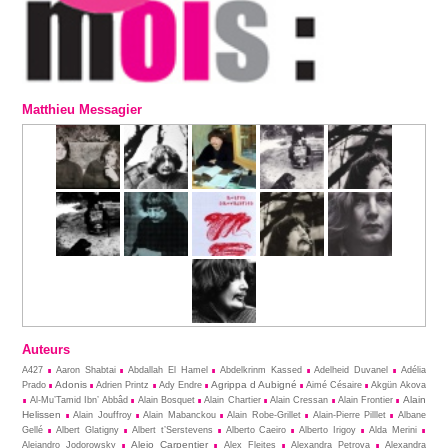
Matthieu Messagier
Auteurs
A427
Aaron Shabtai
Abdallah El Hamel
Abdelkrinm Kassed
Adelheid Duvanel
Adélia
Adonis
Agrippa d Aubigné
Prado
Adrien Printz
Ady Endre
Aimé Césaire
Akgün Akova
Alain
Al-Mu’Tamid Ibn’ Abbâd
Alain Bosquet
Alain Chartier
Alain Cressan
Alain Frontier
Helissen
Alain Jouffroy
Alain Mabanckou
Alain Robe-Grillet
Alain-Pierre Pilllet
Albane
Gellé
Albert Glatigny
Albert t’Serstevens
Alberto Caeiro
Alberto Irigoy
Alda Merini
Alejo Carpentier
Alejandro Jodorowsky
Alex Fleites
Alexandra Petrova
Alexandra