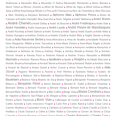
Alexandre Romanès
Shahrezaie
Alexandre Blok
Alexandre O Neill
Alexis Bernaut
Alfred
Alexis Tolstoï
Alfonso Jimenez
Alfred de Musset
Alfred de Vigny
Alfred Delvau
Jarry
Alfred Kreymborg
Alfredo Le Pera
Ali Chumacero
Alice de Chambrier
Aline Recoura
Alphonse Allais
Alphonse Pensa
Aloysius Bertrand
Allen Ginsberg
Alvaro de
André Breton
Campos
Amadou Hampâté Bâ
Anacréon
Anaïs Ségalas
André Balthazar
André Chenet
André Frédérique
André Delfau
André du Bouchet
André Gide
André Pieyre de Mandiargues
André Hardellet
André Laude
André Jeanmaire
André Rochedy
André Salmon
André Schmitz
André Spire
André Suarès
André Velter
Anise
Andrea Navagero
Andréas Embiricos
Andrée Chedid
Andreï Biély
Angèle Vannier
Anita Navarrete Berbel
Koltz
Anna Akhmatova
Anna de Noailles
Annabelle Roussel
Annie
Anne Marguerite Milleliri
Anne Teyssiéras
Anne-Marie Derèse
Anne-Marie Kegels
Le Brun
Anonyme
Anonyme Bruxellois
Anonyme chinois
Anonyme vendéen
Anonymes d
Andalousie
Anthoine de Guise
Anthony Phelps
Antoine Blondin
Antoine Pol
Antoine-
Antonio
Antonin Artaud
Vincent Arnault
Antonia Pozzi
António Franco Alexandre
Aragon
Machado
Apollinaire
António Ramos Rosa
Apulée
Archibald MacLeish
Armand Robin
Aristide Bruant
Aristophane
Armand Bemer
Armand Gatti
Arménio Vieira
Attila
Arnaud de Mareuil
Arnaut Daniel
Arthur Cravan
Arturo Perez-Reverte
Attâr
József
Augusto Monterroso
Ausone
Axel Hémery
Ayukawa Nobuo
Azalaïs de
Porcairagues
Babacar Sall
Babouillec
Baptiste-Marrey
Barbara
Barbey d Aurevilly
Baudelaire
Benjamin Fondane
Béatrice Kad
Beatritz de Dia
Beatriz Vignoli
Benjamin
Benjamin Péret
Milazzo
Benno Barnard
Bernard B. Dadié
Bernard Chambaz
Bernard Dimey
Bernard Fournier
Bernard Nanga
Bernard Noël
Bernard Vargaftig
Blaise Cendrars
Bernard-Marie Koltès
Bertold Brecht
Billy Collins
Birago Diop
Blaise
de Vigenère
Blanche Sari-Flégier
Bo Breguet
Boby Lapointe
Boccace
Bonaventure des
Boris Vian
Periers
Boris Pasternak
Callimaque de Cyrène
Cal­derón
Carles Diaz
Carlito Azevedo
Carlo Innocenzo Frugoni
Carlo Rim
Carlos Barral
Carlos César Lenzi
Carmen Boullosa
Cassandre Urvoy
Cathares
Catherine Pozzi
Cátulo Castillo
Cécile A.
Holdban
Cécile Guivarch
Céline
Céline Walter
Cervantes
Cerveri de Girona
César
Charles Bukowski
Charles Cros
Cesare Pavese
Capoulet
Chantal Dupuy-Denier