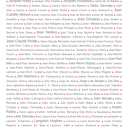
Jacques Réda
Jacques Roubaud
Jacques Rey-Charlier
Jaime Gil de Biedma
Jànluc Sauvaigo
James Joyce
Jalal El Hakmaoui
James Sacré
Jan Baetens
Japh
Jean
Eiios
Jasmin
Jasmin Limans
Jaufré Rudel
Jayne Cortez
Jean Arbousset
Camille Moison
Jean Cayrol
Jean Cocteau
Jean de Boschère
Jean de Sponde
Jean
Jean Grosjean
Dubuffet
Jean Follain
Jean Giono
Jean Giraudoux
Jean Joubert
Jean Métellus
Jean Lestavel
Jean Lorrain
Jean Malaplate
Jean Malrieu
Jean Molinet
Jean Moreas
Jean Nass
Jean Pérol
Jean Richepin
Jean Rivet
Jean Rousselot
Jean
Jean Tardieu
Second
Jean Sénac
Jean Teulé
Jean Vautrin
Jean Venturini
Jean
Vodaine
Jean-Baptiste Chassignet
Jean-Baptiste Clément
Jean-Baptiste Tati Loutard
Jean-Claude Pirotte
Jean-Claude Renard
Jean-Damien Chéné
Jean-François Payfa
Jean-Henri Fabre
Jean-Jacques Bedu
Jean-Jacques Marimbert
Jean-Jacques Viton
Jean-Louis Giovannoni
Jean-Louis Houchard
Jean-Luc Godard
Jean-Luc Sarré
Jean-Marc
Couvé
Jean-Marc Thevenin
Jean-Marie Barnaud
Jean-Michel Espitallier
Jean-Michel
Jean-Paul
Maulpoix
Jean-Michel Sananes
Jean-Paul de Dadelsen
Jean-Paul Ducarteron
Klée
Jean-Pierre Duprey
Jean-Paul Sermonte
Jean-Pierre Bobillot
Jean-Pierre Lesieur
Jean-Pierre Siméon
Jean-Pierre Verheggen
Jean-Pierre Martinet
Jean-Richard
Laforest
Jean-Roch Coignet
Jean-Yves Masson
Jehan Mayoux
Jehan Regnier
Jehan
Jim Harrison
Rictus
Jim Thompson
Jo Nousse
Joakim Afoutni
Joël des Rosiers
Jorge Luis Borges
Jos Roy
Johannes Kühn
John Keats
John Muir
Jorge de Sena
José Agostinho Baptista
José F. A. Oliver
José Hierro
José María Valverde
José Tolentino
Mendonça
José-Maria de Heredia
José-Simon Narvaez
Josef Kainar
Joseph Brodsky
Josette Bernard
Josette Pietri
Josy Blutaud
Joyce Mansour
Juan Bauer
Juan Gelman
Jules Mougin
Jules Laforgue
Jules
Jude Stéfan
Jules Lefèvre-Deumier
Jules Marry
Renard
Jules Romains
Jules Verne
Julie Quéré
Julien Blaine
Julien Green
Julio
Kader
Cortázar
Jürgen Theobaldy
Justin Beausonge
Justine Blue Gerland
Kabîr
Rabia
Karel Logist
Kathrin Schmidt
Katy Bernard
Katy Remy
Kawabata
Kenneth
Kiki Dimoula
La Fontaine
Lamartine
White
King Lieou
Knut Hamsun
Kouo Mo-Jo
Langston Hughes
Lambert Schlechter
Lao-tseu
Laura Kasischke
Laure (Colette
Peignot)
Laurence De Biasi
Laurence Vielle
Laurent Bouisset
Laurent Pépin