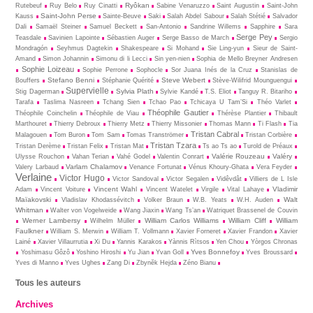
Ryôkan
Rutebeuf
Ruy Belo
Ruy Cinatti
Sabine Venaruzzo
Saint Augustin
Saint-John
Saint-John Perse
Kauss
Sainte-Beuve
Saki
Salah Abdel Sabour
Salah Stétié
Salvador
Dali
Samaël Steiner
Samuel Beckett
San-Antonio
Sandrine Willems
Sapphire
Sara
Serge Pey
Teasdale
Savinien Lapointe
Sébastien Auger
Serge Basso de March
Sergio
Mondragón
Seyhmus Dagtekin
Shakespeare
Si Mohand
Sie Ling-yun
Sieur de Saint-
Amand
Simon Johannin
Simonu di li Lecci
Sin yen-nien
Sophia de Mello Breyner Andresen
Sophie Loizeau
Sophie Perrone
Sophocle
Sor Juana Inés de la Cruz
Stanislas de
Stefano Benni
Steve Webert
Bouffers
Stéphanie Quérité
Stève-Wilifrid Mounguengui
Supervielle
Sylvia Plath
Stig Dagerman
Sylvie Kandé
T.S. Eliot
Tanguy R. Bitariho
Tarafa
Taslima Nasreen
Tchang Sien
Tchao Pao
Tchicaya U Tam’Si
Théo Varlet
Théophile Gautier
Théophile Coinchelin
Théophile de Viau
Thérèse Plantier
Thibault
Marthouret
Thierry Debroux
Thierry Metz
Thierry Missonier
Thomas Mann
Ti Flash
Tia
Tristan Cabral
Malagouen
Tom Buron
Tom Sam
Tomas Tranströmer
Tristan Corbière
Tristan Tzara
Tristan Derème
Tristan Felix
Tristan Mat
Ts ao Ts ao
Turold de Préaux
Valérie Rouzeau
Valéry
Ulysse Rouchon
Vahan Terian
Vahé Godel
Valentin Conrart
Varlam Chalamov
Valery Larbaud
Venance Fortunat
Vénus Khoury-Ghata
Vera Feyder
Verlaine
Victor Hugo
Victor Sandoval
Victor Segalen
Vidêvdât
Villiers de L Isle
Vincent Wahl
Vladimir
Adam
Vincent Voiture
Vincent Watelet
Virgile
Vital Lahaye
Maïakovski
Walt
Vladislav Khodassévitch
Volker Braun
W.B. Yeats
W.H. Auden
Whitman
Walter von Vogelweide
Wang Jiaxin
Wang Ts’an
Watriquet Brassenel de Couvin
Werner Lambersy
William Carlos Williams
William Cliff
William
Wilhelm Müller
Faulkner
William S. Merwin
William T. Vollmann
Xavier Forneret
Xavier Frandon
Xavier
Lainé
Xavier Villaurrutia
Xi Du
Yannis Karakos
Yànnis Rìtsos
Yen Chou
Yòrgos Chronas
Yves Bonnefoy
Yoshimasu Gôzô
Yoshino Hiroshi
Yu Jian
Yvan Goll
Yves Broussard
Yves di Manno
Yves Ughes
Zang Di
Zbynĕk Hejda
Zéno Bianu
Tous les auteurs
Archives