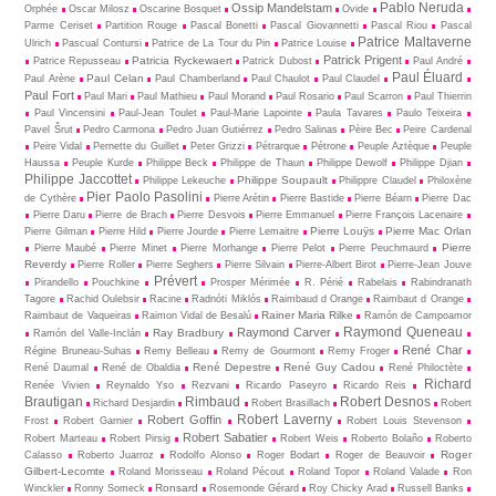
Pablo Neruda
Ossip Mandelstam
Orphée
Oscar Milosz
Oscarine Bosquet
Ovide
Parme Ceriset
Partition Rouge
Pascal Bonetti
Pascal Giovannetti
Pascal Riou
Pascal
Patrice Maltaverne
Ulrich
Pascual Contursi
Patrice de La Tour du Pin
Patrice Louise
Patrick Prigent
Patricia Ryckewaert
Patrice Repusseau
Patrick Dubost
Paul André
Paul Éluard
Paul Celan
Paul Arène
Paul Chamberland
Paul Chaulot
Paul Claudel
Paul Fort
Paul Mari
Paul Mathieu
Paul Morand
Paul Rosario
Paul Scarron
Paul Thierrin
Paul Vincensini
Paul-Jean Toulet
Paul-Marie Lapointe
Paula Tavares
Paulo Teixeira
Pavel Šrut
Pedro Carmona
Pedro Juan Gutiérrez
Pedro Salinas
Pèire Bec
Peire Cardenal
Peire Vidal
Pernette du Guillet
Peter Grizzi
Pétrarque
Pétrone
Peuple Aztèque
Peuple
Haussa
Peuple Kurde
Philippe Beck
Philippe de Thaun
Philippe Dewolf
Philippe Djian
Philippe Jaccottet
Philippe Soupault
Philippe Lekeuche
Philippre Claudel
Philoxène
Pier Paolo Pasolini
de Cythère
Pierre Arétin
Pierre Bastide
Pierre Béarn
Pierre Dac
Pierre Daru
Pierre de Brach
Pierre Desvois
Pierre Emmanuel
Pierre François Lacenaire
Pierre Louÿs
Pierre Mac Orlan
Pierre Gilman
Pierre Hild
Pierre Jourde
Pierre Lemaitre
Pierre
Pierre Maubé
Pierre Minet
Pierre Morhange
Pierre Pelot
Pierre Peuchmaurd
Reverdy
Pierre Roller
Pierre Seghers
Pierre Silvain
Pierre-Albert Birot
Pierre-Jean Jouve
Prévert
Pirandello
Pouchkine
Prosper Mérimée
R. Périé
Rabelais
Rabindranath
Tagore
Rachid Oulebsir
Racine
Radnóti Miklós
Raimbaud d Orange
Raimbaut d Orange
Rainer Maria Rilke
Raimbaut de Vaqueiras
Raimon Vidal de Besalú
Ramón de Campoamor
Raymond Queneau
Raymond Carver
Ray Bradbury
Ramón del Valle-Inclán
René Char
Régine Bruneau-Suhas
Remy Belleau
Remy de Gourmont
Remy Froger
René Depestre
René Guy Cadou
René Daumal
René de Obaldia
René Philoctète
Richard
Renée Vivien
Reynaldo Yso
Rezvani
Ricardo Paseyro
Ricardo Reis
Brautigan
Rimbaud
Robert Desnos
Richard Desjardin
Robert Brasillach
Robert
Robert Laverny
Robert Goffin
Frost
Robert Garnier
Robert Louis Stevenson
Robert Sabatier
Robert Marteau
Robert Pirsig
Robert Weis
Roberto Bolaño
Roberto
Roger
Calasso
Roberto Juarroz
Rodolfo Alonso
Roger Bodart
Roger de Beauvoir
Gilbert-Lecomte
Roland Morisseau
Roland Pécout
Roland Topor
Roland Valade
Ron
Ronsard
Winckler
Ronny Someck
Rosemonde Gérard
Roy Chicky Arad
Russell Banks