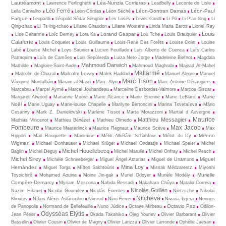
Lautréamont
Léa-Nunzia Corrieras
Lawrence Ferlinghetti
Leadbelly
Leconte de Lisle
Léo Ferré
Léon-Gontran Damas
Léon-Paul
Leila Carvalho
Leon Còrdas
Léon Séché
Fargue
Leopardi
Léopold Sédar Senghor
Lev Losev
Lewis Caroll
Li Po
Li P’an-long
Li
Qing-zhao
Li Ts ing-tchao
Liliane Giraudon
Liliane Wouters
Linda Maria Baros
Lionel Ray
Louis
Lorand Gaspar
Lise Deharme
Loïc Demey
Lora Ka
Lou Tche
Louis Brauquier
Calaferte
Louis Coquelet
Louis Guillaume
Louis-René Des Forêts
Louise Colet
Louise
Labé
Louise Michel
Loys Saunier
Lucien Feuillade
Luis Alberto de Cuenca
Luís Carlos
Patraquim
Luís de Camões
Luis Sepúlveda
Luiza Neto Jorge
Madeleine Biefnot
Magdala
Mahmoud Darwich
Mathilde
Magloire-Saint-Aude
Mahmoud Maghrabi
Majead At-Mahel
Mallarmé
Malcolm Lowry
Malcolm de Chazal
Malek Haddad
Manuel Alegre
Manuel
Marc Tison
Vázquez Montalbán
Maram al-Masri
Marc Alyn
Marc-Antoine Désaugiers
Marcabru
Marcel Aymé
Marcel Jouhandeau
Marceline Desbordes-Valmore
Marcos Siscar
Marie
Margaret Atwood
Marianne Moore
Marie Alcance
Marie Etienne
Marie LeBlanc
Noël
Marie Uguay
Marie-louise Chapelle
Marilyne Bertoncini
Marina Tsvetaïeva
Mário
Cesariny
Mark Z. Danielewski
Marlène Tissot
Marta Morazzoni
Martial d Auvergne
Maurice
Matthieu Messagier
Mathias Vincenot
Mathieu Bénézet
Mathieu Olmedo
Fombeure
Max Jacob
Maurice Maeterlinck
Maurice Regnaut
Maurice Scève
Max
Menno
Rippon
Max Rouquette
Maximine
Mélik Alkélâm Schahfour
Mélot du Dy
Wigman
Michael Donhauser
Michael Krüger
Michael Ondaatje
Michael Speier
Michel
Michel Houellebecq
Baglin
Michel Deguy
Michel Marulle
Michel Onfray
Michel Pesch
Michel Sirey
Miguel
Michèle Schneeberger
Miguel Ángel Asturias
Miguel de Unamuno
Mina Loy
Hernández
Miguel Torga
Mìltos Sakhtoùris
Missak Médzarentz
Miyoshi
Murielle
Toyoichirô
Mohamed Aouine
Moine Jin-gak
Muriel Odoyer
Murièle Modély
Compère-Demarcy
Myriam Moscona
Nahida Bessadi
Nakahara Chûya
Natalia Correia
Nicolás Guillén
Nazim Hikmet
Nicolaï Goumilev
Nicolás Fuentes
Nietz­sche
Nikolaï
Nitcheva
Kliouïev
Níkos Alèxis Aslànoglou
Nimrod
Nino Ferrer
Nivaria Tejera
Nonnos
Octavio Paz
de Panopolis
Normand de Bellefeuille
Nuno Júdice
Octave Mirbeau
Odilon-
Odyssèas Elỳtis
Jean Périer
Okada Takahiko
Oleg Youriev
Olivier Barbarant
Olivier
Basselin
Olivier Cousin
Olivier de Magny
Olivier Larizza
Olivier Larronde
Ophélie Jaësan