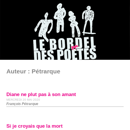
Auteur : Pétrarque
Diane ne plut pas à son amant
MERCREDI 20 MAI 2020
François Pétrarque
Si je croyais que la mort