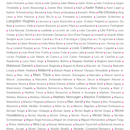
Jules Romains
Jules Verne
Julie Quéré
Julien Blaine
Julien Green
Julio Cortázar
Jürgen
Kader Rabia
Theobaldy
Justin Beausonge
Justine Blue Gerland
Kabîr
Karel Logist
Kiki Dimoula
Kathrin Schmidt
Katy Bernard
Katy Remy
Kawabata
Kenneth White
King
La Fontaine
Lamartine
Lieou
Knut Hamsun
Kouo Mo-Jo
Lambert Schlechter
Langston Hughes
Lao-tseu
Laura Kasischke
Laure (Colette Peignot)
Laurence De
Lautréamont
Biasi
Laurence Vielle
Laurent Bouisset
Laurent Pépin
Lawrence Ferlinghetti
Léo Ferré
Léa-Nunzia Corrieras
Leadbelly
Leconte de Lisle
Leila Carvalho
Leon
Léon-Gontran Damas
Léon-Paul Fargue
Còrdas
Léon Séché
Leopardi
Léopold Sédar
Senghor
Lev Losev
Lewis Caroll
Li Po
Li P’an-long
Li Qing-zhao
Li Ts ing-tchao
Liliane
Giraudon
Liliane Wouters
Linda Maria Baros
Lionel Ray
Lise Deharme
Loïc Demey
Lora
Louis Calaferte
Lorand Gaspar
Ka
Lou Tche
Louis Brauquier
Louis Coquelet
Louis
Guillaume
Louis-René Des Forêts
Louise Colet
Louise Labé
Louise Michel
Loys Saunier
Lucien Feuillade
Luis Alberto de Cuenca
Luís Carlos Patraquim
Luís de Camões
Luis
Sepúlveda
Luiza Neto Jorge
Madeleine Biefnot
Magdala Mathilde
Magloire-Saint-Aude
Mahmoud Darwich
Malcolm
Mahmoud Maghrabi
Majead At-Mahel
Malcolm de Chazal
Mallarmé
Lowry
Malek Haddad
Manuel Alegre
Manuel Vázquez Montalbán
Maram al-
Marc Tison
Masri
Marc Alyn
Marc-Antoine Désaugiers
Marcabru
Marcel Aymé
Marcel Jouhandeau
Marceline Desbordes-Valmore
Marcos Siscar
Margaret Atwood
Marie Noël
Marianne Moore
Marie Alcance
Marie Etienne
Marie LeBlanc
Marie Uguay
Marie-louise Chapelle
Marilyne Bertoncini
Marina Tsvetaïeva
Mário Cesariny
Mark Z.
Danielewski
Marlène Tissot
Marta Morazzoni
Martial d Auvergne
Mathias Vincenot
Matthieu Messagier
Maurice Fombeure
Mathieu Bénézet
Mathieu Olmedo
Maurice
Max Jacob
Maeterlinck
Maurice Regnaut
Maurice Scève
Max Rippon
Max Rouquette
Menno Wigman
Maximine
Mélik Alkélâm Schahfour
Mélot du Dy
Michael Donhauser
Michel
Michael Krüger
Michael Ondaatje
Michael Speier
Michel Baglin
Michel Deguy
Houellebecq
Michel Sirey
Michel Marulle
Michel Onfray
Michel Pesch
Michèle
Miguel Hernández
Schneeberger
Miguel Ángel Asturias
Miguel de Unamuno
Miguel Torga
Mina Loy
Mìltos Sakhtoùris
Missak Médzarentz
Miyoshi Toyoichirô
Mohamed Aouine
Murielle Compère-Demarcy
Moine Jin-gak
Muriel Odoyer
Murièle Modély
Myriam