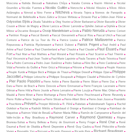
Moscona
Nahida Bessadi
Nakahara Chûya
Natalia Correia
Nazim Hikmet
Nicolaï
Nicolás Guillén
Goumilev
Nicolás Fuentes
Nietz­sche
Nikolaï Kliouïev
Níkos Alèxis
Nitcheva
Aslànoglou
Nimrod
Nino Ferrer
Nivaria Tejera
Nonnos de Panopolis
Octavio Paz
Normand de Bellefeuille
Nuno Júdice
Octave Mirbeau
Odilon-Jean Périer
Odyssèas Elỳtis
Okada Takahiko
Oleg Youriev
Olivier Barbarant
Olivier Basselin
Olivier
Cousin
Olivier de Magny
Olivier Larizza
Olivier Larronde
Ophélie Jaësan
Orphée
Oscar
Pablo Neruda
Ossip Mandelstam
Milosz
Oscarine Bosquet
Ovide
Parme Ceriset
Partition Rouge
Pascal Bonetti
Pascal Giovannetti
Pascal Riou
Pascal Ulrich
Pascual
Patrice Maltaverne
Contursi
Patrice de La Tour du Pin
Patrice Louise
Patrice
Patrick Prigent
Patricia Ryckewaert
Repusseau
Patrick Dubost
Paul André
Paul
Paul Éluard
Paul
Paul Celan
Arène
Paul Chamberland
Paul Chaulot
Paul Claudel
Fort
Paul Mari
Paul Mathieu
Paul Morand
Paul Rosario
Paul Scarron
Paul Thierrin
Paul Vincensini
Paul-Jean Toulet
Paul-Marie Lapointe
Paula Tavares
Paulo Teixeira
Pavel
Šrut
Pedro Carmona
Pedro Juan Gutiérrez
Pedro Salinas
Pèire Bec
Peire Cardenal
Peire
Vidal
Pernette du Guillet
Peter Grizzi
Pétrarque
Pétrone
Peuple Aztèque
Peuple Haussa
Philippe
Peuple Kurde
Philippe Beck
Philippe de Thaun
Philippe Dewolf
Philippe Djian
Jaccottet
Philippe Soupault
Philippe Lekeuche
Philippre Claudel
Philoxène de Cythère
Pier Paolo Pasolini
Pierre Arétin
Pierre Bastide
Pierre Béarn
Pierre Dac
Pierre
Daru
Pierre de Brach
Pierre Desvois
Pierre Emmanuel
Pierre François Lacenaire
Pierre
Pierre Louÿs
Pierre Mac Orlan
Gilman
Pierre Hild
Pierre Jourde
Pierre Lemaitre
Pierre
Pierre Reverdy
Maubé
Pierre Minet
Pierre Morhange
Pierre Pelot
Pierre Peuchmaurd
Pierre Roller
Pierre Seghers
Pierre Silvain
Pierre-Albert Birot
Pierre-Jean Jouve
Pirandello
Prévert
Pouchkine
Prosper Mérimée
R. Périé
Rabelais
Rabindranath Tagore
Rachid
Oulebsir
Racine
Radnóti Miklós
Raimbaud d Orange
Raimbaut d Orange
Raimbaut de
Rainer Maria Rilke
Vaqueiras
Raimon Vidal de Besalú
Ramón de Campoamor
Ramón del
Raymond Queneau
Raymond Carver
Ray Bradbury
Valle-Inclán
Régine
René Char
Bruneau-Suhas
Remy Belleau
Remy de Gourmont
Remy Froger
René
René Depestre
René Guy Cadou
Daumal
René de Obaldia
René Philoctète
Renée
Richard Brautigan
Vivien
Reynaldo Yso
Rezvani
Ricardo Paseyro
Ricardo Reis