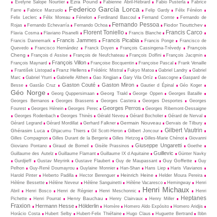
Ezra Pound
Évelyne Salope Nourtier
Fabienne Abril-Hébrard
Fabio Pusterla
Fabrice
Federico García Lorca
Farre
Fabrice Marzuolo
Felip Gardy
Félix Fénéon
Felix Leclerc
Félix Moreau
Fénelon
Ferdinand Bascoul
Fernand Comte
Fernando de
Fernando Pessoa
Fiodor Tiouttchev
Rojas
Fernando Echevarría
Fernando Ochoa
Florent Toniello
Francis Carco
Flavia Cosma
Flaviano Pisanelli
Francis Blanche
Francis Jammes
Francis Picabia
Francis Dannemark
Francis Ponge
Francisco de
François
Quevedo
Francisco Hernández
Franck Doyen
François Cassingena-Trévedy
Cheng
François d Assise
François de Neufchateau
François Dolfini
François Jacqmin
François Villon
François Maynard
Françoise Bocquentin
Françoise Pascal
Frank Venaille
Franz Hellens
František Listopad
Frédéric Mistral
Fukyo Matoa
Gabriel Landry
Gabriel
Marc
Gabriel Yturri
Gabrielle Althen
Gao Xingjian
Gary Vila Ortíz
Gascogne
Gaspard de
Gaston Couté
Gaston Miron
Besse
Gastão Cruz
Gautier d Épinal
Géo Koger
Géo Norge
Georg Trakl
Georg Quppersimaan
George Oppen
Georges Bataille
Georges Bernanos
Georges Brassens
Georges Castera
Georges Desportes
Georges
Georges Perros
Fourest
Georges Hénein
Georges Perec
Georges Ribemont-Dessaigne
Georges Rodenbach
Georges Thinès
Gérald Neveu
Gérard Bocholier
Gérard de Nerval
Germain Nouveau
Gérard Legrand
Gérard Mordillat
Gerhard Falkner
Gervais de Tilbury
Gilbert Vautrin
Ghérasim Luca
Ghjacumu Thiers
Gil Scott-Heron
Gilbert Joncour
Gilles Compagnon
Gilles Durant de la Bergerie
Gilles Hetzog
Gilles-Marie Chénot
Giovanni
Giuseppe Ungaretti
Gioviano Pontano
Giraud de Borneil
Gisèle Prassinos
Goethe
Guillevic
Guillaume des Autelz
Guillaume Flamant
Guillaume IX d Aquitaine
Günter Navky
Guy Goffette
Gurdjieff
Gustav Meyrink
Gustave Flaubert
Guy de Maupassant
Guy
Pelhon
Guy-René Dou­may­rou
Guylaine Monnier
Han-Shan
Hans Liep
Haris Vlavianos
Heinrich Heine
Harold Pinter
Heberto Padilla
Hector Berenguer
Helder Moura Pereira
Hélène Bessette
Hélène Neveur
Hélène Sanguinetti
Hélène Vacaresco
Hemingway
Henri
Henri Michaux
Abril
Henri Bosco
Henri de Régnier
Henri Meschonnic
Henri
Heptanes
Henry Bauchau
Pichette
Henri Pourrat
Henry Clairvaux
Henry Miller
Fraxion
Hermann Hesse
Hölderlin
Homère
Homero Aldo Expósito
Homero Aridjis
Horácio Costa
Hubert Selby
Hubert-Felix Thiéfaine
Hugo Claus
Huguette Bertrand
Ibbn