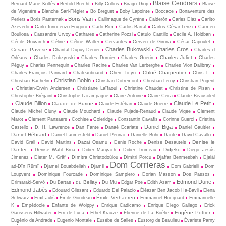
Blaise Cendrars
Bernard-Marie Koltès
Bertold Brecht
Billy Collins
Birago Diop
Blaise
de Vigenère
Blanche Sari-Flégier
Bo Breguet
Boby Lapointe
Boccace
Bonaventure des
Boris Vian
Periers
Boris Pasternak
Callimaque de Cyrène
Cal­derón
Carles Diaz
Carlito
Azevedo
Carlo Innocenzo Frugoni
Carlo Rim
Carlos Barral
Carlos César Lenzi
Carmen
Boullosa
Cassandre Urvoy
Cathares
Catherine Pozzi
Cátulo Castillo
Cécile A. Holdban
Cécile Guivarch
Céline
Céline Walter
Cervantes
Cerveri de Girona
César Capoulet
Charles Bukowski
Charles Cros
Cesare Pavese
Chantal Dupuy-Denier
Charles d
Charles Juliet
Orléans
Charles Dobzynski
Charles Dornier
Charles Guérin
Charles
Péguy
Charles Pennequin
Charles Racine
Charles Van Lerberghe
Charles Vion Dalibray
Chloé Charpentier
Charles-François Pannard
Chateaubriand
Chen Tö-yu
Chris L.
Christian Bobin
Christian Bachelin
Christian Dotremont
Christian Leroy
Christian Prigent
Christian-Erwin Andersen
Christiane Laïfaoui
Christine Chaudet
Christine de Pisan
Christophe Brégaint
Christophe Lacampagne
Claire Antoine
Claire Ceira
Claude Beausoleil
Claude Billon
Claude Le Petit
Claude de Burine
Claude Estéban
Claude Guerre
Claude Michel Cluny
Claude Mouchard
Claude Pujade-Renaud
Claude Vigée
Clément
Marot
Clément Pansaers
Cochise
Coleridge
Constantin Cavafis
Corinne Guerci
Cristina
Daniel Biga
Castello
D. H. Lawrence
Dan Fante
Danaé Ecarlate
Daniel Gaultier
Daniel Hébrard
Daniel Laumesfeld
Daniel Pennac
Danielle Bohr
Dante
David Cavallo
Denise le
David Grall
David Martins
Dazaï Osamu
Denis Roche
Denise Desautels
Dantec
Didjeko
Denise Wahl Brua
Didier Manyach
Didier Trumeau
Diego Jesús
Jiménez
Dieter M. Gräf
Dìmitra Christodoùlou
Dimitri Porcu
Djaffar Benmesbah
Djalâl
Dom Corrieras
ad-Dîn Rûmî
Djamel Bouabdellah
Djamīl
Dom Gabrielli
Dom
Loupvent
Dominique Fourcade
Dominique Sampiero
Dorian Masson
Dos Passos
Edmond Dune
du Bellay
Drimaraki-Servò
Du Bartas
Du Mu
Edgar Poe
Edith Azam
Edmond Jabès
Edouard Glissant
Eduardo Del Palacio
Éléazar Ben Jacob Ha-Bavli
Elena
Émile Verhaeren
Schwarz
Emil Juliš
Émile Goudeau
Emmanuel Hocquard
Emmanuelle
K
Empédocle
Enfants de Woippy
Enrique Cadicamo
Enrique Diego Gallego
Erick
Eugène Pottier
Gaussens-Hillwater
Erri de Luca
Ethel Krauze
Étienne de La Boétie
Eugénio de Andrade
Eugenio Montale
Eusèbe de Salles
Eustorg de Beaulieu
Évariste Parny