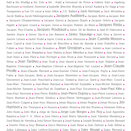
Sahl
Ibn Khafâja
Ibn Zuhr
Ibn ‘ Arabî
Immanuel de Rome
Indiens Kato
Ingeborg
Isabelle Brechet Brandy
Bachmann
Innokenti Annenski
Ismaïl Kadaré
Ito Naga
Ivan
Jack Kerouac
Tourgueniev
Ivar Ch vavar
Iwan Gilkin
J.G. Ballard
Jack Micheline
Jacques Audiberti
Jacob Balde
Jacob Nibénegenesabe
Jacques Bertin
Jacques Brel
Jacques Charpentreau
Jacques Dupin
Jacques Darras
Jacques Grévin
Jacques
Jacques Réda
Higelin
Jacques Izoard
Jacques Josse
Jacques Peletier du Mans
Jacques Roubaud
Jacques Rey-Charlier
Jaime Gil de Biedma
Jalal El Hakmaoui
Jànluc Sauvaigo
James Joyce
James Sacré
Jan Baetens
Japh Eiios
Jasmin
Jean Camille Moison
Jasmin Limans
Jaufré Rudel
Jayne Cortez
Jean Arbousset
Jean Cayrol
Jean Cocteau
Jean de Boschère
Jean de Sponde
Jean Dubuffet
Jean
Jean Grosjean
Follain
Jean Giono
Jean Giraudoux
Jean Joubert
Jean Lestavel
Jean Métellus
Jean Lorrain
Jean Malaplate
Jean Malrieu
Jean Molinet
Jean Moreas
Jean Nass
Jean Pérol
Jean Richepin
Jean Rivet
Jean Rousselot
Jean Second
Jean
Jean Tardieu
Sénac
Jean Teulé
Jean Vautrin
Jean Venturini
Jean Vodaine
Jean-
Jean-Claude
Baptiste Chassignet
Jean-Baptiste Clément
Jean-Baptiste Tati Loutard
Pirotte
Jean-Claude Renard
Jean-Damien Chéné
Jean-François Payfa
Jean-Henri
Fabre
Jean-Jacques Bedu
Jean-Jacques Marimbert
Jean-Jacques Viton
Jean-Louis
Giovannoni
Jean-Louis Houchard
Jean-Luc Godard
Jean-Luc Sarré
Jean-Marc Couvé
Jean-Marc Thevenin
Jean-Marie Barnaud
Jean-Michel Espitallier
Jean-Michel Maulpoix
Jean-Paul Klée
Jean-Michel Sananes
Jean-Paul de Dadelsen
Jean-Paul Ducarteron
Jean-Pierre Duprey
Jean-Paul Sermonte
Jean-Pierre Bobillot
Jean-Pierre Lesieur
Jean-
Jean-Pierre Siméon
Jean-Pierre Verheggen
Pierre Martinet
Jean-Richard Laforest
Jim
Jean-Roch Coignet
Jean-Yves Masson
Jehan Mayoux
Jehan Regnier
Jehan Rictus
Harrison
Jim Thompson
Jo Nousse
Joakim Afoutni
Joël des Rosiers
Johannes Kühn
Jorge Luis Borges
Jos Roy
John Keats
John Muir
Jorge de Sena
José Agostinho
Baptista
José F. A. Oliver
José Hierro
José María Valverde
José Tolentino Mendonça
José-Maria de Heredia
José-Simon Narvaez
Josef Kainar
Joseph Brodsky
Josette Bernard
Josette Pietri
Josy Blutaud
Joyce Mansour
Juan Bauer
Juan Gelman
Jude Stéfan
Jules Mougin
Jules Laforgue
Jules Renard
Jules Lefèvre-Deumier
Jules Marry