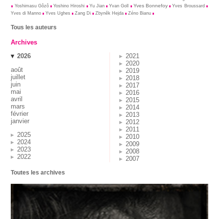
Yves Bonnefoy
Yoshimasu Gôzô
Yoshino Hiroshi
Yu Jian
Yvan Goll
Yves Broussard
Yves di Manno
Yves Ughes
Zang Di
Zbynĕk Hejda
Zéno Bianu
Tous les auteurs
Archives
2026
2021
2020
août
2019
juillet
2018
juin
2017
mai
2016
avril
2015
mars
2014
février
2013
janvier
2012
2011
2025
2010
2024
2009
2023
2008
2022
2007
Toutes les archives