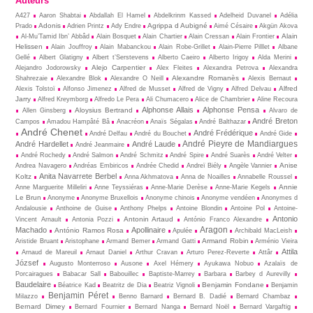
Auteurs
A427
Aaron Shabtai
Abdallah El Hamel
Abdelkrinm Kassed
Adelheid Duvanel
Adélia
Adonis
Agrippa d Aubigné
Prado
Adrien Printz
Ady Endre
Aimé Césaire
Akgün Akova
Alain
Al-Mu’Tamid Ibn’ Abbâd
Alain Bosquet
Alain Chartier
Alain Cressan
Alain Frontier
Helissen
Alain Jouffroy
Alain Mabanckou
Alain Robe-Grillet
Alain-Pierre Pilllet
Albane
Gellé
Albert Glatigny
Albert t’Serstevens
Alberto Caeiro
Alberto Irigoy
Alda Merini
Alejo Carpentier
Alejandro Jodorowsky
Alex Fleites
Alexandra Petrova
Alexandra
Alexandre Romanès
Shahrezaie
Alexandre Blok
Alexandre O Neill
Alexis Bernaut
Alfred
Alexis Tolstoï
Alfonso Jimenez
Alfred de Musset
Alfred de Vigny
Alfred Delvau
Jarry
Alfred Kreymborg
Alfredo Le Pera
Ali Chumacero
Alice de Chambrier
Aline Recoura
Alphonse Allais
Alphonse Pensa
Aloysius Bertrand
Allen Ginsberg
Alvaro de
André Breton
Campos
Amadou Hampâté Bâ
Anacréon
Anaïs Ségalas
André Balthazar
André Chenet
André Frédérique
André Delfau
André du Bouchet
André Gide
André Pieyre de Mandiargues
André Hardellet
André Laude
André Jeanmaire
André Rochedy
André Salmon
André Schmitz
André Spire
André Suarès
André Velter
Anise
Andrea Navagero
Andréas Embiricos
Andrée Chedid
Andreï Biély
Angèle Vannier
Anita Navarrete Berbel
Koltz
Anna Akhmatova
Anna de Noailles
Annabelle Roussel
Annie
Anne Marguerite Milleliri
Anne Teyssiéras
Anne-Marie Derèse
Anne-Marie Kegels
Le Brun
Anonyme
Anonyme Bruxellois
Anonyme chinois
Anonyme vendéen
Anonymes d
Andalousie
Anthoine de Guise
Anthony Phelps
Antoine Blondin
Antoine Pol
Antoine-
Antonio
Antonin Artaud
Vincent Arnault
Antonia Pozzi
António Franco Alexandre
Aragon
Machado
Apollinaire
António Ramos Rosa
Apulée
Archibald MacLeish
Armand Robin
Aristide Bruant
Aristophane
Armand Bemer
Armand Gatti
Arménio Vieira
Attila
Arnaud de Mareuil
Arnaut Daniel
Arthur Cravan
Arturo Perez-Reverte
Attâr
József
Augusto Monterroso
Ausone
Axel Hémery
Ayukawa Nobuo
Azalaïs de
Porcairagues
Babacar Sall
Babouillec
Baptiste-Marrey
Barbara
Barbey d Aurevilly
Baudelaire
Benjamin Fondane
Béatrice Kad
Beatritz de Dia
Beatriz Vignoli
Benjamin
Benjamin Péret
Milazzo
Benno Barnard
Bernard B. Dadié
Bernard Chambaz
Bernard Dimey
Bernard Fournier
Bernard Nanga
Bernard Noël
Bernard Vargaftig