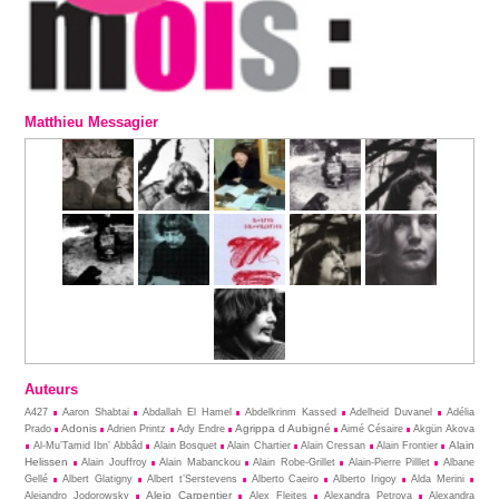
Matthieu Messagier
Auteurs
A427
Aaron Shabtai
Abdallah El Hamel
Abdelkrinm Kassed
Adelheid Duvanel
Adélia
Adonis
Agrippa d Aubigné
Prado
Adrien Printz
Ady Endre
Aimé Césaire
Akgün Akova
Alain
Al-Mu’Tamid Ibn’ Abbâd
Alain Bosquet
Alain Chartier
Alain Cressan
Alain Frontier
Helissen
Alain Jouffroy
Alain Mabanckou
Alain Robe-Grillet
Alain-Pierre Pilllet
Albane
Gellé
Albert Glatigny
Albert t’Serstevens
Alberto Caeiro
Alberto Irigoy
Alda Merini
Alejo Carpentier
Alejandro Jodorowsky
Alex Fleites
Alexandra Petrova
Alexandra