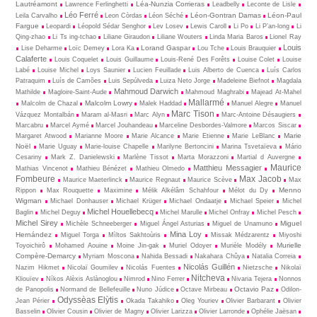
Lautréamont
Léa-Nunzia Corrieras
Lawrence Ferlinghetti
Leadbelly
Leconte de Lisle
Léo Ferré
Léon-Gontran Damas
Léon-Paul
Leila Carvalho
Leon Còrdas
Léon Séché
Fargue
Leopardi
Léopold Sédar Senghor
Lev Losev
Lewis Caroll
Li Po
Li P’an-long
Li
Qing-zhao
Li Ts ing-tchao
Liliane Giraudon
Liliane Wouters
Linda Maria Baros
Lionel Ray
Louis
Lorand Gaspar
Lise Deharme
Loïc Demey
Lora Ka
Lou Tche
Louis Brauquier
Calaferte
Louis Coquelet
Louis Guillaume
Louis-René Des Forêts
Louise Colet
Louise
Labé
Louise Michel
Loys Saunier
Lucien Feuillade
Luis Alberto de Cuenca
Luís Carlos
Patraquim
Luís de Camões
Luis Sepúlveda
Luiza Neto Jorge
Madeleine Biefnot
Magdala
Mahmoud Darwich
Mathilde
Magloire-Saint-Aude
Mahmoud Maghrabi
Majead At-Mahel
Mallarmé
Malcolm Lowry
Malcolm de Chazal
Malek Haddad
Manuel Alegre
Manuel
Marc Tison
Vázquez Montalbán
Maram al-Masri
Marc Alyn
Marc-Antoine Désaugiers
Marcabru
Marcel Aymé
Marcel Jouhandeau
Marceline Desbordes-Valmore
Marcos Siscar
Marie
Margaret Atwood
Marianne Moore
Marie Alcance
Marie Etienne
Marie LeBlanc
Noël
Marie Uguay
Marie-louise Chapelle
Marilyne Bertoncini
Marina Tsvetaïeva
Mário
Cesariny
Mark Z. Danielewski
Marlène Tissot
Marta Morazzoni
Martial d Auvergne
Maurice
Matthieu Messagier
Mathias Vincenot
Mathieu Bénézet
Mathieu Olmedo
Fombeure
Max Jacob
Maurice Maeterlinck
Maurice Regnaut
Maurice Scève
Max
Menno
Rippon
Max Rouquette
Maximine
Mélik Alkélâm Schahfour
Mélot du Dy
Wigman
Michael Donhauser
Michael Krüger
Michael Ondaatje
Michael Speier
Michel
Michel Houellebecq
Baglin
Michel Deguy
Michel Marulle
Michel Onfray
Michel Pesch
Michel Sirey
Miguel
Michèle Schneeberger
Miguel Ángel Asturias
Miguel de Unamuno
Mina Loy
Hernández
Miguel Torga
Mìltos Sakhtoùris
Missak Médzarentz
Miyoshi
Murielle
Toyoichirô
Mohamed Aouine
Moine Jin-gak
Muriel Odoyer
Murièle Modély
Compère-Demarcy
Myriam Moscona
Nahida Bessadi
Nakahara Chûya
Natalia Correia
Nicolás Guillén
Nazim Hikmet
Nicolaï Goumilev
Nicolás Fuentes
Nietz­sche
Nikolaï
Nitcheva
Kliouïev
Níkos Alèxis Aslànoglou
Nimrod
Nino Ferrer
Nivaria Tejera
Nonnos
Octavio Paz
de Panopolis
Normand de Bellefeuille
Nuno Júdice
Octave Mirbeau
Odilon-
Odyssèas Elỳtis
Jean Périer
Okada Takahiko
Oleg Youriev
Olivier Barbarant
Olivier
Basselin
Olivier Cousin
Olivier de Magny
Olivier Larizza
Olivier Larronde
Ophélie Jaësan