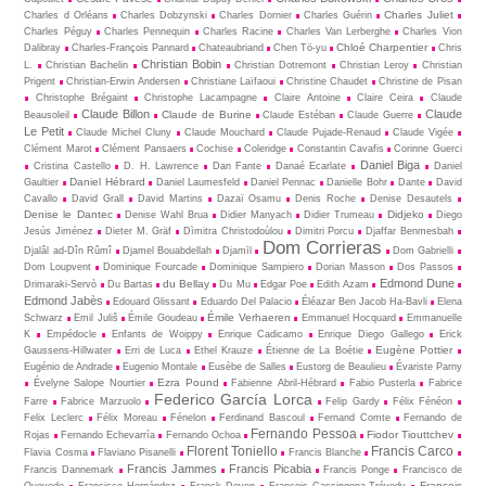
Charles Juliet
Charles d Orléans
Charles Dobzynski
Charles Dornier
Charles Guérin
Charles Péguy
Charles Pennequin
Charles Racine
Charles Van Lerberghe
Charles Vion
Chloé Charpentier
Dalibray
Charles-François Pannard
Chateaubriand
Chen Tö-yu
Chris
Christian Bobin
L.
Christian Bachelin
Christian Dotremont
Christian Leroy
Christian
Prigent
Christian-Erwin Andersen
Christiane Laïfaoui
Christine Chaudet
Christine de Pisan
Christophe Brégaint
Christophe Lacampagne
Claire Antoine
Claire Ceira
Claude
Claude Billon
Claude
Claude de Burine
Beausoleil
Claude Estéban
Claude Guerre
Le Petit
Claude Michel Cluny
Claude Mouchard
Claude Pujade-Renaud
Claude Vigée
Clément Marot
Clément Pansaers
Cochise
Coleridge
Constantin Cavafis
Corinne Guerci
Daniel Biga
Cristina Castello
D. H. Lawrence
Dan Fante
Danaé Ecarlate
Daniel
Daniel Hébrard
Gaultier
Daniel Laumesfeld
Daniel Pennac
Danielle Bohr
Dante
David
Cavallo
David Grall
David Martins
Dazaï Osamu
Denis Roche
Denise Desautels
Denise le Dantec
Didjeko
Denise Wahl Brua
Didier Manyach
Didier Trumeau
Diego
Jesús Jiménez
Dieter M. Gräf
Dìmitra Christodoùlou
Dimitri Porcu
Djaffar Benmesbah
Dom Corrieras
Djalâl ad-Dîn Rûmî
Djamel Bouabdellah
Djamīl
Dom Gabrielli
Dom Loupvent
Dominique Fourcade
Dominique Sampiero
Dorian Masson
Dos Passos
Edmond Dune
du Bellay
Drimaraki-Servò
Du Bartas
Du Mu
Edgar Poe
Edith Azam
Edmond Jabès
Edouard Glissant
Eduardo Del Palacio
Éléazar Ben Jacob Ha-Bavli
Elena
Émile Verhaeren
Schwarz
Emil Juliš
Émile Goudeau
Emmanuel Hocquard
Emmanuelle
K
Empédocle
Enfants de Woippy
Enrique Cadicamo
Enrique Diego Gallego
Erick
Eugène Pottier
Gaussens-Hillwater
Erri de Luca
Ethel Krauze
Étienne de La Boétie
Eugénio de Andrade
Eugenio Montale
Eusèbe de Salles
Eustorg de Beaulieu
Évariste Parny
Ezra Pound
Évelyne Salope Nourtier
Fabienne Abril-Hébrard
Fabio Pusterla
Fabrice
Federico García Lorca
Farre
Fabrice Marzuolo
Felip Gardy
Félix Fénéon
Felix Leclerc
Félix Moreau
Fénelon
Ferdinand Bascoul
Fernand Comte
Fernando de
Fernando Pessoa
Fiodor Tiouttchev
Rojas
Fernando Echevarría
Fernando Ochoa
Florent Toniello
Francis Carco
Flavia Cosma
Flaviano Pisanelli
Francis Blanche
Francis Jammes
Francis Picabia
Francis Dannemark
Francis Ponge
Francisco de
François