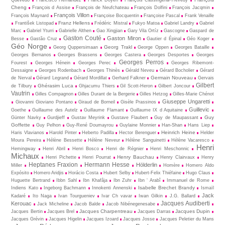
Quevedo
Francisco Hernández
Franck Doyen
François Cassingena-Trévedy
Cheng
François d Assise
François de Neufchateau
François Dolfini
François Jacqmin
François Villon
François Maynard
Françoise Bocquentin
Françoise Pascal
Frank Venaille
Franz Hellens
František Listopad
Frédéric Mistral
Fukyo Matoa
Gabriel Landry
Gabriel
Marc
Gabriel Yturri
Gabrielle Althen
Gao Xingjian
Gary Vila Ortíz
Gascogne
Gaspard de
Gaston Couté
Gaston Miron
Besse
Gastão Cruz
Gautier d Épinal
Géo Koger
Géo Norge
Georg Trakl
Georg Quppersimaan
George Oppen
Georges Bataille
Georges Bernanos
Georges Brassens
Georges Castera
Georges Desportes
Georges
Georges Perros
Fourest
Georges Hénein
Georges Perec
Georges Ribemont-
Dessaigne
Georges Rodenbach
Georges Thinès
Gérald Neveu
Gérard Bocholier
Gérard
Germain Nouveau
de Nerval
Gérard Legrand
Gérard Mordillat
Gerhard Falkner
Gervais
Gilbert
Ghérasim Luca
de Tilbury
Ghjacumu Thiers
Gil Scott-Heron
Gilbert Joncour
Vautrin
Gilles Compagnon
Gilles Durant de la Bergerie
Gilles Hetzog
Gilles-Marie Chénot
Giuseppe Ungaretti
Giovanni Gioviano Pontano
Giraud de Borneil
Gisèle Prassinos
Guillevic
Goethe
Guillaume des Autelz
Guillaume Flamant
Guillaume IX d Aquitaine
Guy
Günter Navky
Gurdjieff
Gustav Meyrink
Gustave Flaubert
Guy de Maupassant
Goffette
Guy Pelhon
Guy-René Dou­may­rou
Guylaine Monnier
Han-Shan
Hans Liep
Heinrich Heine
Haris Vlavianos
Harold Pinter
Heberto Padilla
Hector Berenguer
Helder
Moura Pereira
Hélène Bessette
Hélène Neveur
Hélène Sanguinetti
Hélène Vacaresco
Henri
Hemingway
Henri Abril
Henri Bosco
Henri de Régnier
Henri Meschonnic
Michaux
Henry Bauchau
Henri Pichette
Henri Pourrat
Henry Clairvaux
Henry
Heptanes Fraxion
Hermann Hesse
Hölderlin
Miller
Homère
Homero Aldo
Expósito
Homero Aridjis
Horácio Costa
Hubert Selby
Hubert-Felix Thiéfaine
Hugo Claus
Huguette Bertrand
Ibbn Sahl
Ibn Khafâja
Ibn Zuhr
Ibn ‘ Arabî
Immanuel de Rome
Isabelle Brechet Brandy
Indiens Kato
Ingeborg Bachmann
Innokenti Annenski
Ismaïl
Jack
Kadaré
Ito Naga
Ivan Tourgueniev
Ivar Ch vavar
Iwan Gilkin
J.G. Ballard
Jacques Audiberti
Kerouac
Jack Micheline
Jacob Balde
Jacob Nibénegenesabe
Jacques Charpentreau
Jacques Dupin
Jacques Bertin
Jacques Brel
Jacques Darras
Jacques Grévin
Jacques Higelin
Jacques Izoard
Jacques Josse
Jacques Peletier du Mans