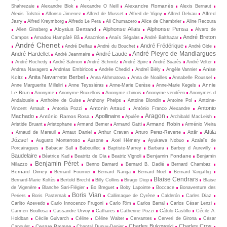
Alexandre Romanès
Shahrezaie
Alexandre Blok
Alexandre O Neill
Alexis Bernaut
Alfred
Alexis Tolstoï
Alfonso Jimenez
Alfred de Musset
Alfred de Vigny
Alfred Delvau
Jarry
Alfred Kreymborg
Alfredo Le Pera
Ali Chumacero
Alice de Chambrier
Aline Recoura
Alphonse Allais
Alphonse Pensa
Aloysius Bertrand
Allen Ginsberg
Alvaro de
André Breton
Campos
Amadou Hampâté Bâ
Anacréon
Anaïs Ségalas
André Balthazar
André Chenet
André Frédérique
André Delfau
André du Bouchet
André Gide
André Pieyre de Mandiargues
André Hardellet
André Laude
André Jeanmaire
André Rochedy
André Salmon
André Schmitz
André Spire
André Suarès
André Velter
Anise
Andrea Navagero
Andréas Embiricos
Andrée Chedid
Andreï Biély
Angèle Vannier
Anita Navarrete Berbel
Koltz
Anna Akhmatova
Anna de Noailles
Annabelle Roussel
Annie
Anne Marguerite Milleliri
Anne Teyssiéras
Anne-Marie Derèse
Anne-Marie Kegels
Le Brun
Anonyme
Anonyme Bruxellois
Anonyme chinois
Anonyme vendéen
Anonymes d
Andalousie
Anthoine de Guise
Anthony Phelps
Antoine Blondin
Antoine Pol
Antoine-
Antonio
Antonin Artaud
Vincent Arnault
Antonia Pozzi
António Franco Alexandre
Aragon
Machado
Apollinaire
António Ramos Rosa
Apulée
Archibald MacLeish
Armand Robin
Aristide Bruant
Aristophane
Armand Bemer
Armand Gatti
Arménio Vieira
Attila
Arnaud de Mareuil
Arnaut Daniel
Arthur Cravan
Arturo Perez-Reverte
Attâr
József
Augusto Monterroso
Ausone
Axel Hémery
Ayukawa Nobuo
Azalaïs de
Porcairagues
Babacar Sall
Babouillec
Baptiste-Marrey
Barbara
Barbey d Aurevilly
Baudelaire
Benjamin Fondane
Béatrice Kad
Beatritz de Dia
Beatriz Vignoli
Benjamin
Benjamin Péret
Milazzo
Benno Barnard
Bernard B. Dadié
Bernard Chambaz
Bernard Dimey
Bernard Fournier
Bernard Nanga
Bernard Noël
Bernard Vargaftig
Blaise Cendrars
Bernard-Marie Koltès
Bertold Brecht
Billy Collins
Birago Diop
Blaise
de Vigenère
Blanche Sari-Flégier
Bo Breguet
Boby Lapointe
Boccace
Bonaventure des
Boris Vian
Periers
Boris Pasternak
Callimaque de Cyrène
Cal­derón
Carles Diaz
Carlito Azevedo
Carlo Innocenzo Frugoni
Carlo Rim
Carlos Barral
Carlos César Lenzi
Carmen Boullosa
Cassandre Urvoy
Cathares
Catherine Pozzi
Cátulo Castillo
Cécile A.
Holdban
Cécile Guivarch
Céline
Céline Walter
Cervantes
Cerveri de Girona
César
Charles Bukowski
Charles Cros
Cesare Pavese
Capoulet
Chantal Dupuy-Denier