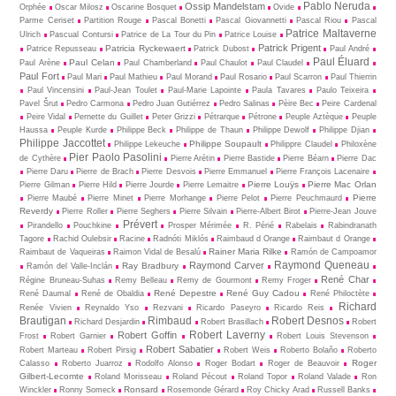
Pablo Neruda
Ossip Mandelstam
Orphée
Oscar Milosz
Oscarine Bosquet
Ovide
Parme Ceriset
Partition Rouge
Pascal Bonetti
Pascal Giovannetti
Pascal Riou
Pascal
Patrice Maltaverne
Ulrich
Pascual Contursi
Patrice de La Tour du Pin
Patrice Louise
Patrick Prigent
Patricia Ryckewaert
Patrice Repusseau
Patrick Dubost
Paul André
Paul Éluard
Paul Celan
Paul Arène
Paul Chamberland
Paul Chaulot
Paul Claudel
Paul Fort
Paul Mari
Paul Mathieu
Paul Morand
Paul Rosario
Paul Scarron
Paul Thierrin
Paul Vincensini
Paul-Jean Toulet
Paul-Marie Lapointe
Paula Tavares
Paulo Teixeira
Pavel Šrut
Pedro Carmona
Pedro Juan Gutiérrez
Pedro Salinas
Pèire Bec
Peire Cardenal
Peire Vidal
Pernette du Guillet
Peter Grizzi
Pétrarque
Pétrone
Peuple Aztèque
Peuple
Haussa
Peuple Kurde
Philippe Beck
Philippe de Thaun
Philippe Dewolf
Philippe Djian
Philippe Jaccottet
Philippe Soupault
Philippe Lekeuche
Philippre Claudel
Philoxène
Pier Paolo Pasolini
de Cythère
Pierre Arétin
Pierre Bastide
Pierre Béarn
Pierre Dac
Pierre Daru
Pierre de Brach
Pierre Desvois
Pierre Emmanuel
Pierre François Lacenaire
Pierre Louÿs
Pierre Mac Orlan
Pierre Gilman
Pierre Hild
Pierre Jourde
Pierre Lemaitre
Pierre
Pierre Maubé
Pierre Minet
Pierre Morhange
Pierre Pelot
Pierre Peuchmaurd
Reverdy
Pierre Roller
Pierre Seghers
Pierre Silvain
Pierre-Albert Birot
Pierre-Jean Jouve
Prévert
Pirandello
Pouchkine
Prosper Mérimée
R. Périé
Rabelais
Rabindranath
Tagore
Rachid Oulebsir
Racine
Radnóti Miklós
Raimbaud d Orange
Raimbaut d Orange
Rainer Maria Rilke
Raimbaut de Vaqueiras
Raimon Vidal de Besalú
Ramón de Campoamor
Raymond Queneau
Raymond Carver
Ray Bradbury
Ramón del Valle-Inclán
René Char
Régine Bruneau-Suhas
Remy Belleau
Remy de Gourmont
Remy Froger
René Depestre
René Guy Cadou
René Daumal
René de Obaldia
René Philoctète
Richard
Renée Vivien
Reynaldo Yso
Rezvani
Ricardo Paseyro
Ricardo Reis
Brautigan
Rimbaud
Robert Desnos
Richard Desjardin
Robert Brasillach
Robert
Robert Laverny
Robert Goffin
Frost
Robert Garnier
Robert Louis Stevenson
Robert Sabatier
Robert Marteau
Robert Pirsig
Robert Weis
Roberto Bolaño
Roberto
Roger
Calasso
Roberto Juarroz
Rodolfo Alonso
Roger Bodart
Roger de Beauvoir
Gilbert-Lecomte
Roland Morisseau
Roland Pécout
Roland Topor
Roland Valade
Ron
Ronsard
Winckler
Ronny Someck
Rosemonde Gérard
Roy Chicky Arad
Russell Banks