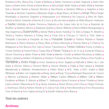
Ryôkan
Rutebeuf
Ruy Belo
Ruy Cinatti
Sabine Venaruzzo
Saint Augustin
Saint-John
Saint-John Perse
Kauss
Sainte-Beuve
Saki
Salah Abdel Sabour
Salah Stétié
Salvador
Dali
Samaël Steiner
Samuel Beckett
San-Antonio
Sandrine Willems
Sapphire
Sara
Serge Pey
Teasdale
Savinien Lapointe
Sébastien Auger
Serge Basso de March
Sergio
Mondragón
Seyhmus Dagtekin
Shakespeare
Si Mohand
Sie Ling-yun
Sieur de Saint-
Amand
Simon Johannin
Simonu di li Lecci
Sin yen-nien
Sophia de Mello Breyner Andresen
Sophie Loizeau
Sophie Perrone
Sophocle
Sor Juana Inés de la Cruz
Stanislas de
Stefano Benni
Steve Webert
Bouffers
Stéphanie Quérité
Stève-Wilifrid Mounguengui
Supervielle
Sylvia Plath
Stig Dagerman
Sylvie Kandé
T.S. Eliot
Tanguy R. Bitariho
Tarafa
Taslima Nasreen
Tchang Sien
Tchao Pao
Tchicaya U Tam’Si
Théo Varlet
Théophile Gautier
Théophile Coinchelin
Théophile de Viau
Thérèse Plantier
Thibault
Marthouret
Thierry Debroux
Thierry Metz
Thierry Missonier
Thomas Mann
Ti Flash
Tia
Tristan Cabral
Malagouen
Tom Buron
Tom Sam
Tomas Tranströmer
Tristan Corbière
Tristan Tzara
Tristan Derème
Tristan Felix
Tristan Mat
Ts ao Ts ao
Turold de Préaux
Valérie Rouzeau
Valéry
Ulysse Rouchon
Vahan Terian
Vahé Godel
Valentin Conrart
Varlam Chalamov
Valery Larbaud
Venance Fortunat
Vénus Khoury-Ghata
Vera Feyder
Verlaine
Victor Hugo
Victor Sandoval
Victor Segalen
Vidêvdât
Villiers de L Isle
Vincent Wahl
Vladimir
Adam
Vincent Voiture
Vincent Watelet
Virgile
Vital Lahaye
Maïakovski
Walt
Vladislav Khodassévitch
Volker Braun
W.B. Yeats
W.H. Auden
Whitman
Walter von Vogelweide
Wang Jiaxin
Wang Ts’an
Watriquet Brassenel de Couvin
Werner Lambersy
William Carlos Williams
William Cliff
William
Wilhelm Müller
Faulkner
William S. Merwin
William T. Vollmann
Xavier Forneret
Xavier Frandon
Xavier
Lainé
Xavier Villaurrutia
Xi Du
Yannis Karakos
Yànnis Rìtsos
Yen Chou
Yòrgos Chronas
Yves Bonnefoy
Yoshimasu Gôzô
Yoshino Hiroshi
Yu Jian
Yvan Goll
Yves Broussard
Yves di Manno
Yves Ughes
Zang Di
Zbynĕk Hejda
Zéno Bianu
Tous les auteurs
Archives