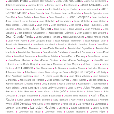
Jacques Réda
Jacques Roubaud
Jacques Rey-Charlier
Jaime Gil de Biedma
Jànluc Sauvaigo
James Joyce
Jalal El Hakmaoui
James Sacré
Jan Baetens
Japh
Jean
Eiios
Jasmin
Jasmin Limans
Jaufré Rudel
Jayne Cortez
Jean Arbousset
Camille Moison
Jean Cayrol
Jean Cocteau
Jean de Boschère
Jean de Sponde
Jean
Jean Grosjean
Dubuffet
Jean Follain
Jean Giono
Jean Giraudoux
Jean Joubert
Jean Métellus
Jean Lestavel
Jean Lorrain
Jean Malaplate
Jean Malrieu
Jean Molinet
Jean Moreas
Jean Nass
Jean Pérol
Jean Richepin
Jean Rivet
Jean Rousselot
Jean
Jean Tardieu
Second
Jean Sénac
Jean Teulé
Jean Vautrin
Jean Venturini
Jean
Vodaine
Jean-Baptiste Chassignet
Jean-Baptiste Clément
Jean-Baptiste Tati Loutard
Jean-Claude Pirotte
Jean-Claude Renard
Jean-Damien Chéné
Jean-François Payfa
Jean-Henri Fabre
Jean-Jacques Bedu
Jean-Jacques Marimbert
Jean-Jacques Viton
Jean-Louis Giovannoni
Jean-Louis Houchard
Jean-Luc Godard
Jean-Luc Sarré
Jean-Marc
Couvé
Jean-Marc Thevenin
Jean-Marie Barnaud
Jean-Michel Espitallier
Jean-Michel
Jean-Paul
Maulpoix
Jean-Michel Sananes
Jean-Paul de Dadelsen
Jean-Paul Ducarteron
Klée
Jean-Pierre Duprey
Jean-Paul Sermonte
Jean-Pierre Bobillot
Jean-Pierre Lesieur
Jean-Pierre Siméon
Jean-Pierre Verheggen
Jean-Pierre Martinet
Jean-Richard
Laforest
Jean-Roch Coignet
Jean-Yves Masson
Jehan Mayoux
Jehan Regnier
Jehan
Jim Harrison
Rictus
Jim Thompson
Jo Nousse
Joakim Afoutni
Joël des Rosiers
Jorge Luis Borges
Jos Roy
Johannes Kühn
John Keats
John Muir
Jorge de Sena
José Agostinho Baptista
José F. A. Oliver
José Hierro
José María Valverde
José Tolentino
Mendonça
José-Maria de Heredia
José-Simon Narvaez
Josef Kainar
Joseph Brodsky
Josette Bernard
Josette Pietri
Josy Blutaud
Joyce Mansour
Juan Bauer
Juan Gelman
Jules Mougin
Jules Laforgue
Jules
Jude Stéfan
Jules Lefèvre-Deumier
Jules Marry
Renard
Jules Romains
Jules Verne
Julie Quéré
Julien Blaine
Julien Green
Julio
Kader
Cortázar
Jürgen Theobaldy
Justin Beausonge
Justine Blue Gerland
Kabîr
Rabia
Karel Logist
Kathrin Schmidt
Katy Bernard
Katy Remy
Kawabata
Kenneth
Kiki Dimoula
La Fontaine
Lamartine
White
King Lieou
Knut Hamsun
Kouo Mo-Jo
Langston Hughes
Lambert Schlechter
Lao-tseu
Laura Kasischke
Laure (Colette
Peignot)
Laurence De Biasi
Laurence Vielle
Laurent Bouisset
Laurent Pépin