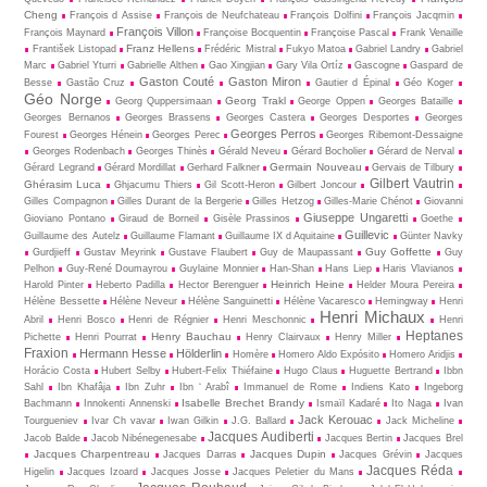
Cheng
François d Assise
François de Neufchateau
François Dolfini
François Jacqmin
François Villon
François Maynard
Françoise Bocquentin
Françoise Pascal
Frank Venaille
Franz Hellens
František Listopad
Frédéric Mistral
Fukyo Matoa
Gabriel Landry
Gabriel
Marc
Gabriel Yturri
Gabrielle Althen
Gao Xingjian
Gary Vila Ortíz
Gascogne
Gaspard de
Gaston Couté
Gaston Miron
Besse
Gastão Cruz
Gautier d Épinal
Géo Koger
Géo Norge
Georg Trakl
Georg Quppersimaan
George Oppen
Georges Bataille
Georges Bernanos
Georges Brassens
Georges Castera
Georges Desportes
Georges
Georges Perros
Fourest
Georges Hénein
Georges Perec
Georges Ribemont-Dessaigne
Georges Rodenbach
Georges Thinès
Gérald Neveu
Gérard Bocholier
Gérard de Nerval
Germain Nouveau
Gérard Legrand
Gérard Mordillat
Gerhard Falkner
Gervais de Tilbury
Gilbert Vautrin
Ghérasim Luca
Ghjacumu Thiers
Gil Scott-Heron
Gilbert Joncour
Gilles Compagnon
Gilles Durant de la Bergerie
Gilles Hetzog
Gilles-Marie Chénot
Giovanni
Giuseppe Ungaretti
Gioviano Pontano
Giraud de Borneil
Gisèle Prassinos
Goethe
Guillevic
Guillaume des Autelz
Guillaume Flamant
Guillaume IX d Aquitaine
Günter Navky
Guy Goffette
Gurdjieff
Gustav Meyrink
Gustave Flaubert
Guy de Maupassant
Guy
Pelhon
Guy-René Dou­may­rou
Guylaine Monnier
Han-Shan
Hans Liep
Haris Vlavianos
Heinrich Heine
Harold Pinter
Heberto Padilla
Hector Berenguer
Helder Moura Pereira
Hélène Bessette
Hélène Neveur
Hélène Sanguinetti
Hélène Vacaresco
Hemingway
Henri
Henri Michaux
Abril
Henri Bosco
Henri de Régnier
Henri Meschonnic
Henri
Heptanes
Henry Bauchau
Pichette
Henri Pourrat
Henry Clairvaux
Henry Miller
Fraxion
Hermann Hesse
Hölderlin
Homère
Homero Aldo Expósito
Homero Aridjis
Horácio Costa
Hubert Selby
Hubert-Felix Thiéfaine
Hugo Claus
Huguette Bertrand
Ibbn
Sahl
Ibn Khafâja
Ibn Zuhr
Ibn ‘ Arabî
Immanuel de Rome
Indiens Kato
Ingeborg
Isabelle Brechet Brandy
Bachmann
Innokenti Annenski
Ismaïl Kadaré
Ito Naga
Ivan
Jack Kerouac
Tourgueniev
Ivar Ch vavar
Iwan Gilkin
J.G. Ballard
Jack Micheline
Jacques Audiberti
Jacob Balde
Jacob Nibénegenesabe
Jacques Bertin
Jacques Brel
Jacques Charpentreau
Jacques Dupin
Jacques Darras
Jacques Grévin
Jacques
Jacques Réda
Higelin
Jacques Izoard
Jacques Josse
Jacques Peletier du Mans