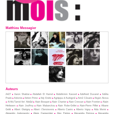
Matthieu Messagier
Auteurs
A427
Aaron Shabtai
Abdallah El Hamel
Abdelkrinm Kassed
Adelheid Duvanel
Adélia
Adonis
Agrippa d Aubigné
Prado
Adrien Printz
Ady Endre
Aimé Césaire
Akgün Akova
Alain
Al-Mu’Tamid Ibn’ Abbâd
Alain Bosquet
Alain Chartier
Alain Cressan
Alain Frontier
Helissen
Alain Jouffroy
Alain Mabanckou
Alain Robe-Grillet
Alain-Pierre Pilllet
Albane
Gellé
Albert Glatigny
Albert t’Serstevens
Alberto Caeiro
Alberto Irigoy
Alda Merini
Alejo Carpentier
Alejandro Jodorowsky
Alex Fleites
Alexandra Petrova
Alexandra