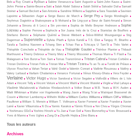
Ryôkan
Saint-
Belo
Ruy Cinatti
Sabine Venaruzzo
Saint Augustin
Saint-John Kauss
John Perse
Sainte-Beuve
Saki
Salah Abdel Sabour
Salah Stétié
Salvador Dali
Samaël
Steiner
Samuel Beckett
San-Antonio
Sandrine Willems
Sapphire
Sara Teasdale
Savinien
Serge Pey
Lapointe
Sébastien Auger
Serge Basso de March
Sergio Mondragón
Seyhmus Dagtekin
Shakespeare
Si Mohand
Sie Ling-yun
Sieur de Saint-Amand
Simon
Sophie
Johannin
Simonu di li Lecci
Sin yen-nien
Sophia de Mello Breyner Andresen
Loizeau
Sophie Perrone
Sophocle
Sor Juana Inés de la Cruz
Stanislas de Bouffers
Stefano Benni
Steve Webert
Stéphanie Quérité
Stève-Wilifrid Mounguengui
Stig
Supervielle
Sylvia Plath
Dagerman
Sylvie Kandé
T.S. Eliot
Tanguy R. Bitariho
Tarafa
Taslima Nasreen
Tchang Sien
Tchao Pao
Tchicaya U Tam’Si
Théo Varlet
Théophile Gautier
Théophile Coinchelin
Théophile de Viau
Thérèse Plantier
Thibault
Marthouret
Thierry Debroux
Thierry Metz
Thierry Missonier
Thomas Mann
Ti Flash
Tia
Tristan Cabral
Malagouen
Tom Buron
Tom Sam
Tomas Tranströmer
Tristan Corbière
Tristan Tzara
Tristan Derème
Tristan Felix
Tristan Mat
Ts ao Ts ao
Turold de Préaux
Valérie Rouzeau
Valéry
Ulysse Rouchon
Vahan Terian
Vahé Godel
Valentin Conrart
Varlam Chalamov
Valery Larbaud
Venance Fortunat
Vénus Khoury-Ghata
Vera Feyder
Verlaine
Victor Hugo
Victor Sandoval
Victor Segalen
Vidêvdât
Villiers de L Isle
Vincent Wahl
Adam
Vincent Telly
Vincent Voiture
Vincent Watelet
Virgile
Vital Lahaye
Vladimir Maïakovski
Vladislav Khodassévitch
Volker Braun
W.B. Yeats
W.H. Auden
Walt Whitman
Walter von Vogelweide
Wang Jiaxin
Wang Ts’an
Watriquet Brassenel de
Werner Lambersy
William Carlos Williams
William Cliff
William
Couvin
Wilhelm Müller
Faulkner
William S. Merwin
William T. Vollmann
Xavier Forneret
Xavier Frandon
Xavier
Lainé
Xavier Villaurrutia
Xi Du
Yannis Karakos
Yànnis Rìtsos
Yen Chou
Yòrgos Chronas
Yves Bonnefoy
Yoshimasu Gôzô
Yoshino Hiroshi
Yu Jian
Yvan Goll
Yves Broussard
Yves di Manno
Yves Ughes
Zang Di
Zbynĕk Hejda
Zéno Bianu
Tous les auteurs
Archives