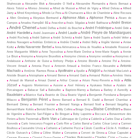
Alexandre Romanès
Shahrezaie
Alexandre Blok
Alexandre O Neill
Alexis Bernaut
Alfred
Alexis Tolstoï
Alfonso Jimenez
Alfred de Musset
Alfred de Vigny
Alfred Delvau
Jarry
Alfred Kreymborg
Alfredo Le Pera
Ali Chumacero
Alice de Chambrier
Aline Recoura
Alphonse Allais
Alphonse Pensa
Aloysius Bertrand
Allen Ginsberg
Alvaro de
André Breton
Campos
Amadou Hampâté Bâ
Anacréon
Anaïs Ségalas
André Balthazar
André Chenet
André Frédérique
André Delfau
André du Bouchet
André Gide
André Pieyre de Mandiargues
André Hardellet
André Laude
André Jeanmaire
André Rochedy
André Salmon
André Schmitz
André Spire
André Suarès
André Velter
Anise
Andrea Navagero
Andréas Embiricos
Andrée Chedid
Andreï Biély
Angèle Vannier
Anita Navarrete Berbel
Koltz
Anna Akhmatova
Anna de Noailles
Annabelle Roussel
Annie
Anne Marguerite Milleliri
Anne Teyssiéras
Anne-Marie Derèse
Anne-Marie Kegels
Le Brun
Anonyme
Anonyme Bruxellois
Anonyme chinois
Anonyme vendéen
Anonymes d
Andalousie
Anthoine de Guise
Anthony Phelps
Antoine Blondin
Antoine Pol
Antoine-
Antonio
Antonin Artaud
Vincent Arnault
Antonia Pozzi
António Franco Alexandre
Aragon
Machado
Apollinaire
António Ramos Rosa
Apulée
Archibald MacLeish
Armand Robin
Aristide Bruant
Aristophane
Armand Bemer
Armand Gatti
Arménio Vieira
Attila
Arnaud de Mareuil
Arnaut Daniel
Arthur Cravan
Arturo Perez-Reverte
Attâr
József
Augusto Monterroso
Ausone
Axel Hémery
Ayukawa Nobuo
Azalaïs de
Porcairagues
Babacar Sall
Babouillec
Baptiste-Marrey
Barbara
Barbey d Aurevilly
Baudelaire
Benjamin Fondane
Béatrice Kad
Beatritz de Dia
Beatriz Vignoli
Benjamin
Benjamin Péret
Milazzo
Benno Barnard
Bernard B. Dadié
Bernard Chambaz
Bernard Dimey
Bernard Fournier
Bernard Nanga
Bernard Noël
Bernard Vargaftig
Blaise Cendrars
Bernard-Marie Koltès
Bertold Brecht
Billy Collins
Birago Diop
Blaise
de Vigenère
Blanche Sari-Flégier
Bo Breguet
Boby Lapointe
Boccace
Bonaventure des
Boris Vian
Periers
Boris Pasternak
Callimaque de Cyrène
Cal­derón
Carles Diaz
Carlito
Azevedo
Carlo Innocenzo Frugoni
Carlo Rim
Carlos Barral
Carlos César Lenzi
Carmen
Boullosa
Cassandre Urvoy
Cathares
Catherine Pozzi
Cátulo Castillo
Cécile A. Holdban
Cécile Guivarch
Céline
Céline Walter
Cervantes
Cerveri de Girona
César Capoulet
Charles Bukowski
Charles Cros
Cesare Pavese
Chantal Dupuy-Denier
Charles d