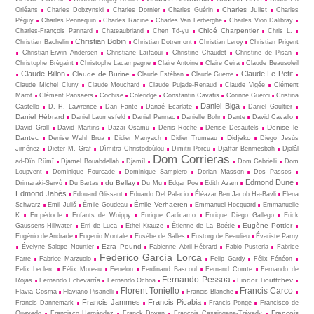
Charles Juliet
Orléans
Charles Dobzynski
Charles Dornier
Charles Guérin
Charles
Péguy
Charles Pennequin
Charles Racine
Charles Van Lerberghe
Charles Vion Dalibray
Chloé Charpentier
Charles-François Pannard
Chateaubriand
Chen Tö-yu
Chris L.
Christian Bobin
Christian Bachelin
Christian Dotremont
Christian Leroy
Christian Prigent
Christian-Erwin Andersen
Christiane Laïfaoui
Christine Chaudet
Christine de Pisan
Christophe Brégaint
Christophe Lacampagne
Claire Antoine
Claire Ceira
Claude Beausoleil
Claude Billon
Claude Le Petit
Claude de Burine
Claude Estéban
Claude Guerre
Claude Michel Cluny
Claude Mouchard
Claude Pujade-Renaud
Claude Vigée
Clément
Marot
Clément Pansaers
Cochise
Coleridge
Constantin Cavafis
Corinne Guerci
Cristina
Daniel Biga
Castello
D. H. Lawrence
Dan Fante
Danaé Ecarlate
Daniel Gaultier
Daniel Hébrard
Daniel Laumesfeld
Daniel Pennac
Danielle Bohr
Dante
David Cavallo
Denise le
David Grall
David Martins
Dazaï Osamu
Denis Roche
Denise Desautels
Dantec
Didjeko
Denise Wahl Brua
Didier Manyach
Didier Trumeau
Diego Jesús
Jiménez
Dieter M. Gräf
Dìmitra Christodoùlou
Dimitri Porcu
Djaffar Benmesbah
Djalâl
Dom Corrieras
ad-Dîn Rûmî
Djamel Bouabdellah
Djamīl
Dom Gabrielli
Dom
Loupvent
Dominique Fourcade
Dominique Sampiero
Dorian Masson
Dos Passos
Edmond Dune
du Bellay
Drimaraki-Servò
Du Bartas
Du Mu
Edgar Poe
Edith Azam
Edmond Jabès
Edouard Glissant
Eduardo Del Palacio
Éléazar Ben Jacob Ha-Bavli
Elena
Émile Verhaeren
Schwarz
Emil Juliš
Émile Goudeau
Emmanuel Hocquard
Emmanuelle
K
Empédocle
Enfants de Woippy
Enrique Cadicamo
Enrique Diego Gallego
Erick
Eugène Pottier
Gaussens-Hillwater
Erri de Luca
Ethel Krauze
Étienne de La Boétie
Eugénio de Andrade
Eugenio Montale
Eusèbe de Salles
Eustorg de Beaulieu
Évariste Parny
Ezra Pound
Évelyne Salope Nourtier
Fabienne Abril-Hébrard
Fabio Pusterla
Fabrice
Federico García Lorca
Farre
Fabrice Marzuolo
Felip Gardy
Félix Fénéon
Felix Leclerc
Félix Moreau
Fénelon
Ferdinand Bascoul
Fernand Comte
Fernando de
Fernando Pessoa
Fiodor Tiouttchev
Rojas
Fernando Echevarría
Fernando Ochoa
Florent Toniello
Francis Carco
Flavia Cosma
Flaviano Pisanelli
Francis Blanche
Francis Jammes
Francis Picabia
Francis Dannemark
Francis Ponge
Francisco de
François
Quevedo
Francisco Hernández
Franck Doyen
François Cassingena-Trévedy