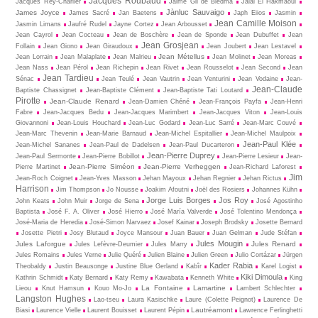
Jacques Roubaud
Jacques Rey-Charlier
Jaime Gil de Biedma
Jalal El Hakmaoui
Jànluc Sauvaigo
James Joyce
James Sacré
Jan Baetens
Japh Eiios
Jasmin
Jean Camille Moison
Jasmin Limans
Jaufré Rudel
Jayne Cortez
Jean Arbousset
Jean Cayrol
Jean Cocteau
Jean de Boschère
Jean de Sponde
Jean Dubuffet
Jean
Jean Grosjean
Follain
Jean Giono
Jean Giraudoux
Jean Joubert
Jean Lestavel
Jean Métellus
Jean Lorrain
Jean Malaplate
Jean Malrieu
Jean Molinet
Jean Moreas
Jean Nass
Jean Pérol
Jean Richepin
Jean Rivet
Jean Rousselot
Jean Second
Jean
Jean Tardieu
Sénac
Jean Teulé
Jean Vautrin
Jean Venturini
Jean Vodaine
Jean-
Jean-Claude
Baptiste Chassignet
Jean-Baptiste Clément
Jean-Baptiste Tati Loutard
Pirotte
Jean-Claude Renard
Jean-Damien Chéné
Jean-François Payfa
Jean-Henri
Fabre
Jean-Jacques Bedu
Jean-Jacques Marimbert
Jean-Jacques Viton
Jean-Louis
Giovannoni
Jean-Louis Houchard
Jean-Luc Godard
Jean-Luc Sarré
Jean-Marc Couvé
Jean-Marc Thevenin
Jean-Marie Barnaud
Jean-Michel Espitallier
Jean-Michel Maulpoix
Jean-Paul Klée
Jean-Michel Sananes
Jean-Paul de Dadelsen
Jean-Paul Ducarteron
Jean-Pierre Duprey
Jean-Paul Sermonte
Jean-Pierre Bobillot
Jean-Pierre Lesieur
Jean-
Jean-Pierre Siméon
Jean-Pierre Verheggen
Pierre Martinet
Jean-Richard Laforest
Jim
Jean-Roch Coignet
Jean-Yves Masson
Jehan Mayoux
Jehan Regnier
Jehan Rictus
Harrison
Jim Thompson
Jo Nousse
Joakim Afoutni
Joël des Rosiers
Johannes Kühn
Jorge Luis Borges
Jos Roy
John Keats
John Muir
Jorge de Sena
José Agostinho
Baptista
José F. A. Oliver
José Hierro
José María Valverde
José Tolentino Mendonça
José-Maria de Heredia
José-Simon Narvaez
Josef Kainar
Joseph Brodsky
Josette Bernard
Josette Pietri
Josy Blutaud
Joyce Mansour
Juan Bauer
Juan Gelman
Jude Stéfan
Jules Mougin
Jules Laforgue
Jules Renard
Jules Lefèvre-Deumier
Jules Marry
Jules Romains
Jules Verne
Julie Quéré
Julien Blaine
Julien Green
Julio Cortázar
Jürgen
Kader Rabia
Theobaldy
Justin Beausonge
Justine Blue Gerland
Kabîr
Karel Logist
Kiki Dimoula
Kathrin Schmidt
Katy Bernard
Katy Remy
Kawabata
Kenneth White
King
La Fontaine
Lamartine
Lieou
Knut Hamsun
Kouo Mo-Jo
Lambert Schlechter
Langston Hughes
Lao-tseu
Laura Kasischke
Laure (Colette Peignot)
Laurence De
Lautréamont
Biasi
Laurence Vielle
Laurent Bouisset
Laurent Pépin
Lawrence Ferlinghetti