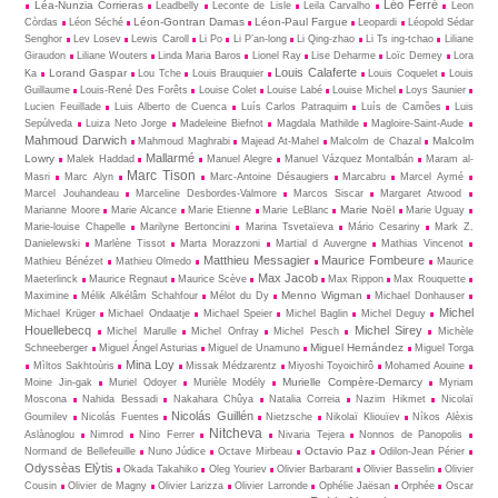
Léo Ferré
Léa-Nunzia Corrieras
Leadbelly
Leconte de Lisle
Leila Carvalho
Leon
Léon-Gontran Damas
Léon-Paul Fargue
Còrdas
Léon Séché
Leopardi
Léopold Sédar
Senghor
Lev Losev
Lewis Caroll
Li Po
Li P’an-long
Li Qing-zhao
Li Ts ing-tchao
Liliane
Giraudon
Liliane Wouters
Linda Maria Baros
Lionel Ray
Lise Deharme
Loïc Demey
Lora
Louis Calaferte
Lorand Gaspar
Ka
Lou Tche
Louis Brauquier
Louis Coquelet
Louis
Guillaume
Louis-René Des Forêts
Louise Colet
Louise Labé
Louise Michel
Loys Saunier
Lucien Feuillade
Luis Alberto de Cuenca
Luís Carlos Patraquim
Luís de Camões
Luis
Sepúlveda
Luiza Neto Jorge
Madeleine Biefnot
Magdala Mathilde
Magloire-Saint-Aude
Mahmoud Darwich
Malcolm
Mahmoud Maghrabi
Majead At-Mahel
Malcolm de Chazal
Mallarmé
Lowry
Malek Haddad
Manuel Alegre
Manuel Vázquez Montalbán
Maram al-
Marc Tison
Masri
Marc Alyn
Marc-Antoine Désaugiers
Marcabru
Marcel Aymé
Marcel Jouhandeau
Marceline Desbordes-Valmore
Marcos Siscar
Margaret Atwood
Marie Noël
Marianne Moore
Marie Alcance
Marie Etienne
Marie LeBlanc
Marie Uguay
Marie-louise Chapelle
Marilyne Bertoncini
Marina Tsvetaïeva
Mário Cesariny
Mark Z.
Danielewski
Marlène Tissot
Marta Morazzoni
Martial d Auvergne
Mathias Vincenot
Matthieu Messagier
Maurice Fombeure
Mathieu Bénézet
Mathieu Olmedo
Maurice
Max Jacob
Maeterlinck
Maurice Regnaut
Maurice Scève
Max Rippon
Max Rouquette
Menno Wigman
Maximine
Mélik Alkélâm Schahfour
Mélot du Dy
Michael Donhauser
Michel
Michael Krüger
Michael Ondaatje
Michael Speier
Michel Baglin
Michel Deguy
Houellebecq
Michel Sirey
Michel Marulle
Michel Onfray
Michel Pesch
Michèle
Miguel Hernández
Schneeberger
Miguel Ángel Asturias
Miguel de Unamuno
Miguel Torga
Mina Loy
Mìltos Sakhtoùris
Missak Médzarentz
Miyoshi Toyoichirô
Mohamed Aouine
Murielle Compère-Demarcy
Moine Jin-gak
Muriel Odoyer
Murièle Modély
Myriam
Moscona
Nahida Bessadi
Nakahara Chûya
Natalia Correia
Nazim Hikmet
Nicolaï
Nicolás Guillén
Goumilev
Nicolás Fuentes
Nietz­sche
Nikolaï Kliouïev
Níkos Alèxis
Nitcheva
Aslànoglou
Nimrod
Nino Ferrer
Nivaria Tejera
Nonnos de Panopolis
Octavio Paz
Normand de Bellefeuille
Nuno Júdice
Octave Mirbeau
Odilon-Jean Périer
Odyssèas Elỳtis
Okada Takahiko
Oleg Youriev
Olivier Barbarant
Olivier Basselin
Olivier
Cousin
Olivier de Magny
Olivier Larizza
Olivier Larronde
Ophélie Jaësan
Orphée
Oscar