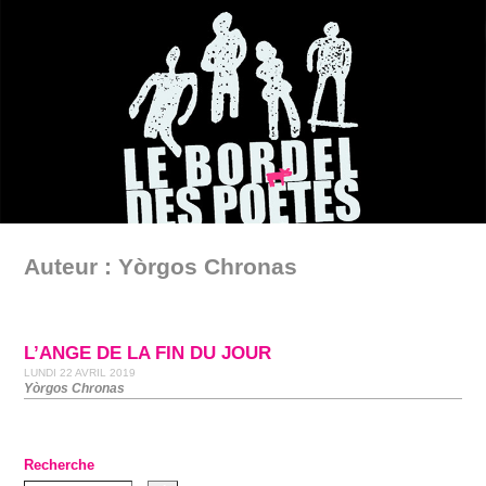
Auteur : Yòrgos Chronas
L’ANGE DE LA FIN DU JOUR
LUNDI 22 AVRIL 2019
Yòrgos Chronas
Recherche