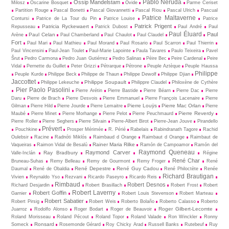
Pablo Neruda
Ossip Mandelstam
Milosz
Oscarine Bosquet
Ovide
Parme Ceriset
Partition Rouge
Pascal Bonetti
Pascal Giovannetti
Pascal Riou
Pascal Ulrich
Pascual
Patrice Maltaverne
Contursi
Patrice de La Tour du Pin
Patrice Louise
Patrice
Patrick Prigent
Patricia Ryckewaert
Repusseau
Patrick Dubost
Paul André
Paul
Paul Éluard
Paul
Paul Celan
Arène
Paul Chamberland
Paul Chaulot
Paul Claudel
Fort
Paul Mari
Paul Mathieu
Paul Morand
Paul Rosario
Paul Scarron
Paul Thierrin
Paul Vincensini
Paul-Jean Toulet
Paul-Marie Lapointe
Paula Tavares
Paulo Teixeira
Pavel
Šrut
Pedro Carmona
Pedro Juan Gutiérrez
Pedro Salinas
Pèire Bec
Peire Cardenal
Peire
Vidal
Pernette du Guillet
Peter Grizzi
Pétrarque
Pétrone
Peuple Aztèque
Peuple Haussa
Philippe
Peuple Kurde
Philippe Beck
Philippe de Thaun
Philippe Dewolf
Philippe Djian
Jaccottet
Philippe Soupault
Philippe Lekeuche
Philippre Claudel
Philoxène de Cythère
Pier Paolo Pasolini
Pierre Arétin
Pierre Bastide
Pierre Béarn
Pierre Dac
Pierre
Daru
Pierre de Brach
Pierre Desvois
Pierre Emmanuel
Pierre François Lacenaire
Pierre
Pierre Louÿs
Pierre Mac Orlan
Gilman
Pierre Hild
Pierre Jourde
Pierre Lemaitre
Pierre
Pierre Reverdy
Maubé
Pierre Minet
Pierre Morhange
Pierre Pelot
Pierre Peuchmaurd
Pierre Roller
Pierre Seghers
Pierre Silvain
Pierre-Albert Birot
Pierre-Jean Jouve
Pirandello
Prévert
Pouchkine
Prosper Mérimée
R. Périé
Rabelais
Rabindranath Tagore
Rachid
Oulebsir
Racine
Radnóti Miklós
Raimbaud d Orange
Raimbaut d Orange
Raimbaut de
Rainer Maria Rilke
Vaqueiras
Raimon Vidal de Besalú
Ramón de Campoamor
Ramón del
Raymond Queneau
Raymond Carver
Ray Bradbury
Valle-Inclán
Régine
René Char
Bruneau-Suhas
Remy Belleau
Remy de Gourmont
Remy Froger
René
René Depestre
René Guy Cadou
Daumal
René de Obaldia
René Philoctète
Renée
Richard Brautigan
Vivien
Reynaldo Yso
Rezvani
Ricardo Paseyro
Ricardo Reis
Rimbaud
Robert Desnos
Richard Desjardin
Robert Brasillach
Robert Frost
Robert
Robert Laverny
Robert Goffin
Garnier
Robert Louis Stevenson
Robert Marteau
Robert Sabatier
Robert Pirsig
Robert Weis
Roberto Bolaño
Roberto Calasso
Roberto
Roger Gilbert-Lecomte
Juarroz
Rodolfo Alonso
Roger Bodart
Roger de Beauvoir
Roland Morisseau
Roland Pécout
Roland Topor
Roland Valade
Ron Winckler
Ronny
Ronsard
Someck
Rosemonde Gérard
Roy Chicky Arad
Russell Banks
Rutebeuf
Ruy