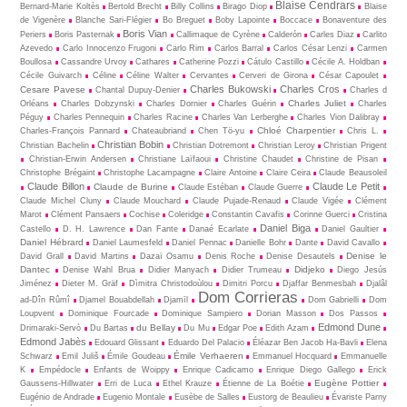
Blaise Cendrars
Bernard-Marie Koltès
Bertold Brecht
Billy Collins
Birago Diop
Blaise
de Vigenère
Blanche Sari-Flégier
Bo Breguet
Boby Lapointe
Boccace
Bonaventure des
Boris Vian
Periers
Boris Pasternak
Callimaque de Cyrène
Cal­derón
Carles Diaz
Carlito
Azevedo
Carlo Innocenzo Frugoni
Carlo Rim
Carlos Barral
Carlos César Lenzi
Carmen
Boullosa
Cassandre Urvoy
Cathares
Catherine Pozzi
Cátulo Castillo
Cécile A. Holdban
Cécile Guivarch
Céline
Céline Walter
Cervantes
Cerveri de Girona
César Capoulet
Charles Bukowski
Charles Cros
Cesare Pavese
Chantal Dupuy-Denier
Charles d
Charles Juliet
Orléans
Charles Dobzynski
Charles Dornier
Charles Guérin
Charles
Péguy
Charles Pennequin
Charles Racine
Charles Van Lerberghe
Charles Vion Dalibray
Chloé Charpentier
Charles-François Pannard
Chateaubriand
Chen Tö-yu
Chris L.
Christian Bobin
Christian Bachelin
Christian Dotremont
Christian Leroy
Christian Prigent
Christian-Erwin Andersen
Christiane Laïfaoui
Christine Chaudet
Christine de Pisan
Christophe Brégaint
Christophe Lacampagne
Claire Antoine
Claire Ceira
Claude Beausoleil
Claude Billon
Claude Le Petit
Claude de Burine
Claude Estéban
Claude Guerre
Claude Michel Cluny
Claude Mouchard
Claude Pujade-Renaud
Claude Vigée
Clément
Marot
Clément Pansaers
Cochise
Coleridge
Constantin Cavafis
Corinne Guerci
Cristina
Daniel Biga
Castello
D. H. Lawrence
Dan Fante
Danaé Ecarlate
Daniel Gaultier
Daniel Hébrard
Daniel Laumesfeld
Daniel Pennac
Danielle Bohr
Dante
David Cavallo
Denise le
David Grall
David Martins
Dazaï Osamu
Denis Roche
Denise Desautels
Dantec
Didjeko
Denise Wahl Brua
Didier Manyach
Didier Trumeau
Diego Jesús
Jiménez
Dieter M. Gräf
Dìmitra Christodoùlou
Dimitri Porcu
Djaffar Benmesbah
Djalâl
Dom Corrieras
ad-Dîn Rûmî
Djamel Bouabdellah
Djamīl
Dom Gabrielli
Dom
Loupvent
Dominique Fourcade
Dominique Sampiero
Dorian Masson
Dos Passos
Edmond Dune
du Bellay
Drimaraki-Servò
Du Bartas
Du Mu
Edgar Poe
Edith Azam
Edmond Jabès
Edouard Glissant
Eduardo Del Palacio
Éléazar Ben Jacob Ha-Bavli
Elena
Émile Verhaeren
Schwarz
Emil Juliš
Émile Goudeau
Emmanuel Hocquard
Emmanuelle
K
Empédocle
Enfants de Woippy
Enrique Cadicamo
Enrique Diego Gallego
Erick
Eugène Pottier
Gaussens-Hillwater
Erri de Luca
Ethel Krauze
Étienne de La Boétie
Eugénio de Andrade
Eugenio Montale
Eusèbe de Salles
Eustorg de Beaulieu
Évariste Parny