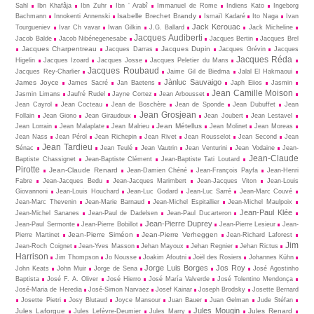
Sahl
Ibn Khafâja
Ibn Zuhr
Ibn ‘ Arabî
Immanuel de Rome
Indiens Kato
Ingeborg
Isabelle Brechet Brandy
Bachmann
Innokenti Annenski
Ismaïl Kadaré
Ito Naga
Ivan
Jack Kerouac
Tourgueniev
Ivar Ch vavar
Iwan Gilkin
J.G. Ballard
Jack Micheline
Jacques Audiberti
Jacob Balde
Jacob Nibénegenesabe
Jacques Bertin
Jacques Brel
Jacques Charpentreau
Jacques Dupin
Jacques Darras
Jacques Grévin
Jacques
Jacques Réda
Higelin
Jacques Izoard
Jacques Josse
Jacques Peletier du Mans
Jacques Roubaud
Jacques Rey-Charlier
Jaime Gil de Biedma
Jalal El Hakmaoui
Jànluc Sauvaigo
James Joyce
James Sacré
Jan Baetens
Japh Eiios
Jasmin
Jean Camille Moison
Jasmin Limans
Jaufré Rudel
Jayne Cortez
Jean Arbousset
Jean Cayrol
Jean Cocteau
Jean de Boschère
Jean de Sponde
Jean Dubuffet
Jean
Jean Grosjean
Follain
Jean Giono
Jean Giraudoux
Jean Joubert
Jean Lestavel
Jean Métellus
Jean Lorrain
Jean Malaplate
Jean Malrieu
Jean Molinet
Jean Moreas
Jean Nass
Jean Pérol
Jean Richepin
Jean Rivet
Jean Rousselot
Jean Second
Jean
Jean Tardieu
Sénac
Jean Teulé
Jean Vautrin
Jean Venturini
Jean Vodaine
Jean-
Jean-Claude
Baptiste Chassignet
Jean-Baptiste Clément
Jean-Baptiste Tati Loutard
Pirotte
Jean-Claude Renard
Jean-Damien Chéné
Jean-François Payfa
Jean-Henri
Fabre
Jean-Jacques Bedu
Jean-Jacques Marimbert
Jean-Jacques Viton
Jean-Louis
Giovannoni
Jean-Louis Houchard
Jean-Luc Godard
Jean-Luc Sarré
Jean-Marc Couvé
Jean-Marc Thevenin
Jean-Marie Barnaud
Jean-Michel Espitallier
Jean-Michel Maulpoix
Jean-Paul Klée
Jean-Michel Sananes
Jean-Paul de Dadelsen
Jean-Paul Ducarteron
Jean-Pierre Duprey
Jean-Paul Sermonte
Jean-Pierre Bobillot
Jean-Pierre Lesieur
Jean-
Jean-Pierre Siméon
Jean-Pierre Verheggen
Pierre Martinet
Jean-Richard Laforest
Jim
Jean-Roch Coignet
Jean-Yves Masson
Jehan Mayoux
Jehan Regnier
Jehan Rictus
Harrison
Jim Thompson
Jo Nousse
Joakim Afoutni
Joël des Rosiers
Johannes Kühn
Jorge Luis Borges
Jos Roy
John Keats
John Muir
Jorge de Sena
José Agostinho
Baptista
José F. A. Oliver
José Hierro
José María Valverde
José Tolentino Mendonça
José-Maria de Heredia
José-Simon Narvaez
Josef Kainar
Joseph Brodsky
Josette Bernard
Josette Pietri
Josy Blutaud
Joyce Mansour
Juan Bauer
Juan Gelman
Jude Stéfan
Jules Mougin
Jules Laforgue
Jules Renard
Jules Lefèvre-Deumier
Jules Marry