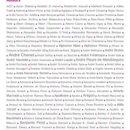
Auteurs
A427
Aaron Shabtai
Abdallah El Hamel
Abdelkrinm Kassed
Adelheid Duvanel
Adélia
Adonis
Agrippa d Aubigné
Prado
Adrien Printz
Ady Endre
Aimé Césaire
Akgün Akova
Alain
Al-Mu’Tamid Ibn’ Abbâd
Alain Bosquet
Alain Chartier
Alain Cressan
Alain Frontier
Helissen
Alain Jouffroy
Alain Mabanckou
Alain Robe-Grillet
Alain-Pierre Pilllet
Albane
Gellé
Albert Glatigny
Albert t’Serstevens
Alberto Caeiro
Alberto Irigoy
Alda Merini
Alejo Carpentier
Alejandro Jodorowsky
Alex Fleites
Alexandra Petrova
Alexandra
Alexandre Romanès
Shahrezaie
Alexandre Blok
Alexandre O Neill
Alexis Bernaut
Alfred
Alexis Tolstoï
Alfonso Jimenez
Alfred de Musset
Alfred de Vigny
Alfred Delvau
Jarry
Alfred Kreymborg
Alfredo Le Pera
Ali Chumacero
Alice de Chambrier
Aline Recoura
Alphonse Allais
Alphonse Pensa
Aloysius Bertrand
Allen Ginsberg
Alvaro de
André Breton
Campos
Amadou Hampâté Bâ
Anacréon
Anaïs Ségalas
André Balthazar
André Chenet
André Frédérique
André Delfau
André du Bouchet
André Gide
André Pieyre de Mandiargues
André Hardellet
André Laude
André Jeanmaire
André Rochedy
André Salmon
André Schmitz
André Spire
André Suarès
André Velter
Anise
Andrea Navagero
Andréas Embiricos
Andrée Chedid
Andreï Biély
Angèle Vannier
Anita Navarrete Berbel
Koltz
Anna Akhmatova
Anna de Noailles
Annabelle Roussel
Annie
Anne Marguerite Milleliri
Anne Teyssiéras
Anne-Marie Derèse
Anne-Marie Kegels
Le Brun
Anonyme
Anonyme Bruxellois
Anonyme chinois
Anonyme vendéen
Anonymes d
Andalousie
Anthoine de Guise
Anthony Phelps
Antoine Blondin
Antoine Pol
Antoine-
Antonio
Antonin Artaud
Vincent Arnault
Antonia Pozzi
António Franco Alexandre
Aragon
Machado
Apollinaire
António Ramos Rosa
Apulée
Archibald MacLeish
Armand Robin
Aristide Bruant
Aristophane
Armand Bemer
Armand Gatti
Arménio Vieira
Attila
Arnaud de Mareuil
Arnaut Daniel
Arthur Cravan
Arturo Perez-Reverte
Attâr
József
Augusto Monterroso
Ausone
Axel Hémery
Ayukawa Nobuo
Azalaïs de
Porcairagues
Babacar Sall
Babouillec
Baptiste-Marrey
Barbara
Barbey d Aurevilly
Baudelaire
Benjamin Fondane
Béatrice Kad
Beatritz de Dia
Beatriz Vignoli
Benjamin
Benjamin Péret
Milazzo
Benno Barnard
Bernard B. Dadié
Bernard Chambaz
Bernard Dimey
Bernard Fournier
Bernard Nanga
Bernard Noël
Bernard Vargaftig