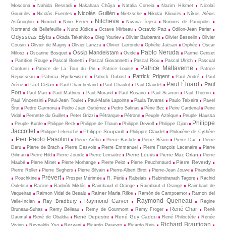
Moscona
Nahida Bessadi
Nakahara Chûya
Natalia Correia
Nazim Hikmet
Nicolaï
Nicolás Guillén
Goumilev
Nicolás Fuentes
Nietz­sche
Nikolaï Kliouïev
Níkos Alèxis
Nitcheva
Aslànoglou
Nimrod
Nino Ferrer
Nivaria Tejera
Nonnos de Panopolis
Octavio Paz
Normand de Bellefeuille
Nuno Júdice
Octave Mirbeau
Odilon-Jean Périer
Odyssèas Elỳtis
Okada Takahiko
Oleg Youriev
Olivier Barbarant
Olivier Basselin
Olivier
Cousin
Olivier de Magny
Olivier Larizza
Olivier Larronde
Ophélie Jaësan
Orphée
Oscar
Pablo Neruda
Ossip Mandelstam
Milosz
Oscarine Bosquet
Ovide
Parme Ceriset
Partition Rouge
Pascal Bonetti
Pascal Giovannetti
Pascal Riou
Pascal Ulrich
Pascual
Patrice Maltaverne
Contursi
Patrice de La Tour du Pin
Patrice Louise
Patrice
Patrick Prigent
Patricia Ryckewaert
Repusseau
Patrick Dubost
Paul André
Paul
Paul Éluard
Paul
Paul Celan
Arène
Paul Chamberland
Paul Chaulot
Paul Claudel
Fort
Paul Mari
Paul Mathieu
Paul Morand
Paul Rosario
Paul Scarron
Paul Thierrin
Paul Vincensini
Paul-Jean Toulet
Paul-Marie Lapointe
Paula Tavares
Paulo Teixeira
Pavel
Šrut
Pedro Carmona
Pedro Juan Gutiérrez
Pedro Salinas
Pèire Bec
Peire Cardenal
Peire
Vidal
Pernette du Guillet
Peter Grizzi
Pétrarque
Pétrone
Peuple Aztèque
Peuple Haussa
Philippe
Peuple Kurde
Philippe Beck
Philippe de Thaun
Philippe Dewolf
Philippe Djian
Jaccottet
Philippe Soupault
Philippe Lekeuche
Philippre Claudel
Philoxène de Cythère
Pier Paolo Pasolini
Pierre Arétin
Pierre Bastide
Pierre Béarn
Pierre Dac
Pierre
Daru
Pierre de Brach
Pierre Desvois
Pierre Emmanuel
Pierre François Lacenaire
Pierre
Pierre Louÿs
Pierre Mac Orlan
Gilman
Pierre Hild
Pierre Jourde
Pierre Lemaitre
Pierre
Pierre Reverdy
Maubé
Pierre Minet
Pierre Morhange
Pierre Pelot
Pierre Peuchmaurd
Pierre Roller
Pierre Seghers
Pierre Silvain
Pierre-Albert Birot
Pierre-Jean Jouve
Pirandello
Prévert
Pouchkine
Prosper Mérimée
R. Périé
Rabelais
Rabindranath Tagore
Rachid
Oulebsir
Racine
Radnóti Miklós
Raimbaud d Orange
Raimbaut d Orange
Raimbaut de
Rainer Maria Rilke
Vaqueiras
Raimon Vidal de Besalú
Ramón de Campoamor
Ramón del
Raymond Queneau
Raymond Carver
Ray Bradbury
Valle-Inclán
Régine
René Char
Bruneau-Suhas
Remy Belleau
Remy de Gourmont
Remy Froger
René
René Depestre
René Guy Cadou
Daumal
René de Obaldia
René Philoctète
Renée
Richard Brautigan
Vivien
Reynaldo Yso
Rezvani
Ricardo Paseyro
Ricardo Reis