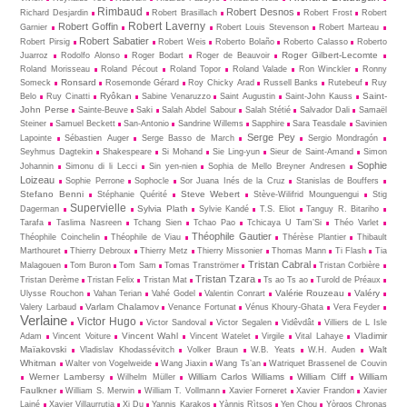
Rimbaud
Robert Desnos
Richard Desjardin
Robert Brasillach
Robert Frost
Robert
Robert Laverny
Robert Goffin
Garnier
Robert Louis Stevenson
Robert Marteau
Robert Sabatier
Robert Pirsig
Robert Weis
Roberto Bolaño
Roberto Calasso
Roberto
Roger Gilbert-Lecomte
Juarroz
Rodolfo Alonso
Roger Bodart
Roger de Beauvoir
Roland Morisseau
Roland Pécout
Roland Topor
Roland Valade
Ron Winckler
Ronny
Ronsard
Someck
Rosemonde Gérard
Roy Chicky Arad
Russell Banks
Rutebeuf
Ruy
Ryôkan
Saint-
Belo
Ruy Cinatti
Sabine Venaruzzo
Saint Augustin
Saint-John Kauss
John Perse
Sainte-Beuve
Saki
Salah Abdel Sabour
Salah Stétié
Salvador Dali
Samaël
Steiner
Samuel Beckett
San-Antonio
Sandrine Willems
Sapphire
Sara Teasdale
Savinien
Serge Pey
Lapointe
Sébastien Auger
Serge Basso de March
Sergio Mondragón
Seyhmus Dagtekin
Shakespeare
Si Mohand
Sie Ling-yun
Sieur de Saint-Amand
Simon
Sophie
Johannin
Simonu di li Lecci
Sin yen-nien
Sophia de Mello Breyner Andresen
Loizeau
Sophie Perrone
Sophocle
Sor Juana Inés de la Cruz
Stanislas de Bouffers
Stefano Benni
Steve Webert
Stéphanie Quérité
Stève-Wilifrid Mounguengui
Stig
Supervielle
Sylvia Plath
Dagerman
Sylvie Kandé
T.S. Eliot
Tanguy R. Bitariho
Tarafa
Taslima Nasreen
Tchang Sien
Tchao Pao
Tchicaya U Tam’Si
Théo Varlet
Théophile Gautier
Théophile Coinchelin
Théophile de Viau
Thérèse Plantier
Thibault
Marthouret
Thierry Debroux
Thierry Metz
Thierry Missonier
Thomas Mann
Ti Flash
Tia
Tristan Cabral
Malagouen
Tom Buron
Tom Sam
Tomas Tranströmer
Tristan Corbière
Tristan Tzara
Tristan Derème
Tristan Felix
Tristan Mat
Ts ao Ts ao
Turold de Préaux
Valérie Rouzeau
Valéry
Ulysse Rouchon
Vahan Terian
Vahé Godel
Valentin Conrart
Varlam Chalamov
Valery Larbaud
Venance Fortunat
Vénus Khoury-Ghata
Vera Feyder
Verlaine
Victor Hugo
Victor Sandoval
Victor Segalen
Vidêvdât
Villiers de L Isle
Vincent Wahl
Vladimir
Adam
Vincent Voiture
Vincent Watelet
Virgile
Vital Lahaye
Maïakovski
Walt
Vladislav Khodassévitch
Volker Braun
W.B. Yeats
W.H. Auden
Whitman
Walter von Vogelweide
Wang Jiaxin
Wang Ts’an
Watriquet Brassenel de Couvin
Werner Lambersy
William Carlos Williams
William Cliff
William
Wilhelm Müller
Faulkner
William S. Merwin
William T. Vollmann
Xavier Forneret
Xavier Frandon
Xavier
Lainé
Xavier Villaurrutia
Xi Du
Yannis Karakos
Yànnis Rìtsos
Yen Chou
Yòrgos Chronas