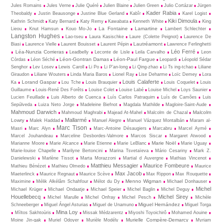
Jules Romains
Jules Verne
Julie Quéré
Julien Blaine
Julien Green
Julio Cortázar
Jürgen
Kader Rabia
Theobaldy
Justin Beausonge
Justine Blue Gerland
Kabîr
Karel Logist
Kiki Dimoula
Kathrin Schmidt
Katy Bernard
Katy Remy
Kawabata
Kenneth White
King
La Fontaine
Lamartine
Lieou
Knut Hamsun
Kouo Mo-Jo
Lambert Schlechter
Langston Hughes
Lao-tseu
Laura Kasischke
Laure (Colette Peignot)
Laurence De
Lautréamont
Biasi
Laurence Vielle
Laurent Bouisset
Laurent Pépin
Lawrence Ferlinghetti
Léo Ferré
Léa-Nunzia Corrieras
Leadbelly
Leconte de Lisle
Leila Carvalho
Leon
Léon-Gontran Damas
Léon-Paul Fargue
Còrdas
Léon Séché
Leopardi
Léopold Sédar
Senghor
Lev Losev
Lewis Caroll
Li Po
Li P’an-long
Li Qing-zhao
Li Ts ing-tchao
Liliane
Giraudon
Liliane Wouters
Linda Maria Baros
Lionel Ray
Lise Deharme
Loïc Demey
Lora
Louis Calaferte
Lorand Gaspar
Ka
Lou Tche
Louis Brauquier
Louis Coquelet
Louis
Guillaume
Louis-René Des Forêts
Louise Colet
Louise Labé
Louise Michel
Loys Saunier
Lucien Feuillade
Luis Alberto de Cuenca
Luís Carlos Patraquim
Luís de Camões
Luis
Sepúlveda
Luiza Neto Jorge
Madeleine Biefnot
Magdala Mathilde
Magloire-Saint-Aude
Mahmoud Darwich
Malcolm
Mahmoud Maghrabi
Majead At-Mahel
Malcolm de Chazal
Mallarmé
Lowry
Malek Haddad
Manuel Alegre
Manuel Vázquez Montalbán
Maram al-
Marc Tison
Masri
Marc Alyn
Marc-Antoine Désaugiers
Marcabru
Marcel Aymé
Marcel Jouhandeau
Marceline Desbordes-Valmore
Marcos Siscar
Margaret Atwood
Marie Noël
Marianne Moore
Marie Alcance
Marie Etienne
Marie LeBlanc
Marie Uguay
Marie-louise Chapelle
Marilyne Bertoncini
Marina Tsvetaïeva
Mário Cesariny
Mark Z.
Danielewski
Marlène Tissot
Marta Morazzoni
Martial d Auvergne
Mathias Vincenot
Matthieu Messagier
Maurice Fombeure
Mathieu Bénézet
Mathieu Olmedo
Maurice
Max Jacob
Maeterlinck
Maurice Regnaut
Maurice Scève
Max Rippon
Max Rouquette
Menno Wigman
Maximine
Mélik Alkélâm Schahfour
Mélot du Dy
Michael Donhauser
Michel
Michael Krüger
Michael Ondaatje
Michael Speier
Michel Baglin
Michel Deguy
Houellebecq
Michel Sirey
Michel Marulle
Michel Onfray
Michel Pesch
Michèle
Miguel Hernández
Schneeberger
Miguel Ángel Asturias
Miguel de Unamuno
Miguel Torga
Mina Loy
Mìltos Sakhtoùris
Missak Médzarentz
Miyoshi Toyoichirô
Mohamed Aouine
Murielle Compère-Demarcy
Moine Jin-gak
Muriel Odoyer
Murièle Modély
Myriam