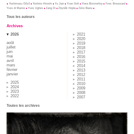
Yves Bonnefoy
Yoshimasu Gôzô
Yoshino Hiroshi
Yu Jian
Yvan Goll
Yves Broussard
Yves di Manno
Yves Ughes
Zang Di
Zbynĕk Hejda
Zéno Bianu
Tous les auteurs
Archives
2026
2021
2020
août
2019
juillet
2018
juin
2017
mai
2016
avril
2015
mars
2014
février
2013
janvier
2012
2011
2025
2010
2024
2009
2023
2008
2022
2007
Toutes les archives