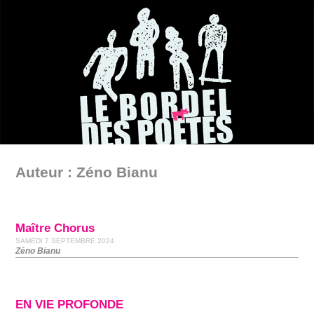
Auteur : Zéno Bianu
Maître Chorus
SAMEDI 7 SEPTEMBRE 2024
Zéno Bianu
EN VIE PROFONDE