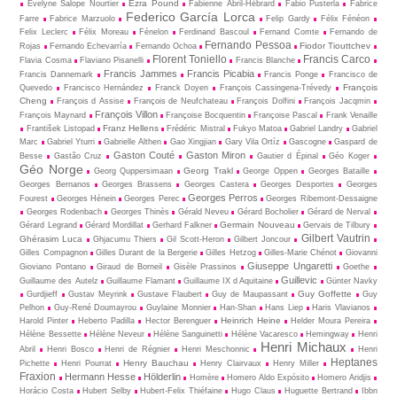
Ezra Pound
Évelyne Salope Nourtier
Fabienne Abril-Hébrard
Fabio Pusterla
Fabrice
Federico García Lorca
Farre
Fabrice Marzuolo
Felip Gardy
Félix Fénéon
Felix Leclerc
Félix Moreau
Fénelon
Ferdinand Bascoul
Fernand Comte
Fernando de
Fernando Pessoa
Fiodor Tiouttchev
Rojas
Fernando Echevarría
Fernando Ochoa
Florent Toniello
Francis Carco
Flavia Cosma
Flaviano Pisanelli
Francis Blanche
Francis Jammes
Francis Picabia
Francis Dannemark
Francis Ponge
Francisco de
François
Quevedo
Francisco Hernández
Franck Doyen
François Cassingena-Trévedy
Cheng
François d Assise
François de Neufchateau
François Dolfini
François Jacqmin
François Villon
François Maynard
Françoise Bocquentin
Françoise Pascal
Frank Venaille
Franz Hellens
František Listopad
Frédéric Mistral
Fukyo Matoa
Gabriel Landry
Gabriel
Marc
Gabriel Yturri
Gabrielle Althen
Gao Xingjian
Gary Vila Ortíz
Gascogne
Gaspard de
Gaston Couté
Gaston Miron
Besse
Gastão Cruz
Gautier d Épinal
Géo Koger
Géo Norge
Georg Trakl
Georg Quppersimaan
George Oppen
Georges Bataille
Georges Bernanos
Georges Brassens
Georges Castera
Georges Desportes
Georges
Georges Perros
Fourest
Georges Hénein
Georges Perec
Georges Ribemont-Dessaigne
Georges Rodenbach
Georges Thinès
Gérald Neveu
Gérard Bocholier
Gérard de Nerval
Germain Nouveau
Gérard Legrand
Gérard Mordillat
Gerhard Falkner
Gervais de Tilbury
Gilbert Vautrin
Ghérasim Luca
Ghjacumu Thiers
Gil Scott-Heron
Gilbert Joncour
Gilles Compagnon
Gilles Durant de la Bergerie
Gilles Hetzog
Gilles-Marie Chénot
Giovanni
Giuseppe Ungaretti
Gioviano Pontano
Giraud de Borneil
Gisèle Prassinos
Goethe
Guillevic
Guillaume des Autelz
Guillaume Flamant
Guillaume IX d Aquitaine
Günter Navky
Guy Goffette
Gurdjieff
Gustav Meyrink
Gustave Flaubert
Guy de Maupassant
Guy
Pelhon
Guy-René Dou­may­rou
Guylaine Monnier
Han-Shan
Hans Liep
Haris Vlavianos
Heinrich Heine
Harold Pinter
Heberto Padilla
Hector Berenguer
Helder Moura Pereira
Hélène Bessette
Hélène Neveur
Hélène Sanguinetti
Hélène Vacaresco
Hemingway
Henri
Henri Michaux
Abril
Henri Bosco
Henri de Régnier
Henri Meschonnic
Henri
Heptanes
Henry Bauchau
Pichette
Henri Pourrat
Henry Clairvaux
Henry Miller
Fraxion
Hermann Hesse
Hölderlin
Homère
Homero Aldo Expósito
Homero Aridjis
Horácio Costa
Hubert Selby
Hubert-Felix Thiéfaine
Hugo Claus
Huguette Bertrand
Ibbn