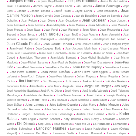
Jacques Réda
Jacques Roubaud
Jacques Rey-Charlier
Jaime Gil de Biedma
Jànluc Sauvaigo
James Joyce
Jalal El Hakmaoui
James Sacré
Jan Baetens
Japh
Jean
Eiios
Jasmin
Jasmin Limans
Jaufré Rudel
Jayne Cortez
Jean Arbousset
Camille Moison
Jean Cayrol
Jean Cocteau
Jean de Boschère
Jean de Sponde
Jean
Jean Grosjean
Dubuffet
Jean Follain
Jean Giono
Jean Giraudoux
Jean Joubert
Jean Métellus
Jean Lestavel
Jean Lorrain
Jean Malaplate
Jean Malrieu
Jean Molinet
Jean Moreas
Jean Nass
Jean Pérol
Jean Richepin
Jean Rivet
Jean Rousselot
Jean
Jean Tardieu
Second
Jean Sénac
Jean Teulé
Jean Vautrin
Jean Venturini
Jean
Vodaine
Jean-Baptiste Chassignet
Jean-Baptiste Clément
Jean-Baptiste Tati Loutard
Jean-Claude Pirotte
Jean-Claude Renard
Jean-Damien Chéné
Jean-François Payfa
Jean-Henri Fabre
Jean-Jacques Bedu
Jean-Jacques Marimbert
Jean-Jacques Viton
Jean-Louis Giovannoni
Jean-Louis Houchard
Jean-Luc Godard
Jean-Luc Sarré
Jean-Marc
Couvé
Jean-Marc Thevenin
Jean-Marie Barnaud
Jean-Michel Espitallier
Jean-Michel
Jean-Paul
Maulpoix
Jean-Michel Sananes
Jean-Paul de Dadelsen
Jean-Paul Ducarteron
Klée
Jean-Pierre Duprey
Jean-Paul Sermonte
Jean-Pierre Bobillot
Jean-Pierre Lesieur
Jean-Pierre Siméon
Jean-Pierre Verheggen
Jean-Pierre Martinet
Jean-Richard
Laforest
Jean-Roch Coignet
Jean-Yves Masson
Jehan Mayoux
Jehan Regnier
Jehan
Jim Harrison
Rictus
Jim Thompson
Jo Nousse
Joakim Afoutni
Joël des Rosiers
Jorge Luis Borges
Jos Roy
Johannes Kühn
John Keats
John Muir
Jorge de Sena
José Agostinho Baptista
José F. A. Oliver
José Hierro
José María Valverde
José Tolentino
Mendonça
José-Maria de Heredia
José-Simon Narvaez
Josef Kainar
Joseph Brodsky
Josette Bernard
Josette Pietri
Josy Blutaud
Joyce Mansour
Juan Bauer
Juan Gelman
Jules Mougin
Jules Laforgue
Jules
Jude Stéfan
Jules Lefèvre-Deumier
Jules Marry
Renard
Jules Romains
Jules Verne
Julie Quéré
Julien Blaine
Julien Green
Julio
Kader
Cortázar
Jürgen Theobaldy
Justin Beausonge
Justine Blue Gerland
Kabîr
Rabia
Karel Logist
Kathrin Schmidt
Katy Bernard
Katy Remy
Kawabata
Kenneth
Kiki Dimoula
La Fontaine
Lamartine
White
King Lieou
Knut Hamsun
Kouo Mo-Jo
Langston Hughes
Lambert Schlechter
Lao-tseu
Laura Kasischke
Laure (Colette
Peignot)
Laurence De Biasi
Laurence Vielle
Laurent Bouisset
Laurent Pépin