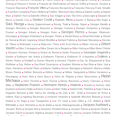
Quevedo
Francisco Hernández
Franck Doyen
François Cassingena-Trévedy
Cheng
François d Assise
François de Neufchateau
François Dolfini
François Jacqmin
François Villon
François Maynard
Françoise Bocquentin
Françoise Pascal
Frank Venaille
Franz Hellens
František Listopad
Frédéric Mistral
Fukyo Matoa
Gabriel Landry
Gabriel
Marc
Gabriel Yturri
Gabrielle Althen
Gao Xingjian
Gary Vila Ortíz
Gascogne
Gaspard de
Gaston Couté
Gaston Miron
Besse
Gastão Cruz
Gautier d Épinal
Géo Koger
Géo Norge
Georg Trakl
Georg Quppersimaan
George Oppen
Georges Bataille
Georges Bernanos
Georges Brassens
Georges Castera
Georges Desportes
Georges
Georges Perros
Fourest
Georges Hénein
Georges Perec
Georges Ribemont-
Dessaigne
Georges Rodenbach
Georges Thinès
Gérald Neveu
Gérard Bocholier
Gérard
Germain Nouveau
de Nerval
Gérard Legrand
Gérard Mordillat
Gerhard Falkner
Gervais
Gilbert
Ghérasim Luca
de Tilbury
Ghjacumu Thiers
Gil Scott-Heron
Gilbert Joncour
Vautrin
Gilles Compagnon
Gilles Durant de la Bergerie
Gilles Hetzog
Gilles-Marie Chénot
Giuseppe Ungaretti
Giovanni Gioviano Pontano
Giraud de Borneil
Gisèle Prassinos
Guillevic
Goethe
Guillaume des Autelz
Guillaume Flamant
Guillaume IX d Aquitaine
Guy
Günter Navky
Gurdjieff
Gustav Meyrink
Gustave Flaubert
Guy de Maupassant
Goffette
Guy Pelhon
Guy-René Dou­may­rou
Guylaine Monnier
Han-Shan
Hans Liep
Heinrich Heine
Haris Vlavianos
Harold Pinter
Heberto Padilla
Hector Berenguer
Helder
Moura Pereira
Hélène Bessette
Hélène Neveur
Hélène Sanguinetti
Hélène Vacaresco
Henri
Hemingway
Henri Abril
Henri Bosco
Henri de Régnier
Henri Meschonnic
Michaux
Henry Bauchau
Henri Pichette
Henri Pourrat
Henry Clairvaux
Henry
Heptanes Fraxion
Hermann Hesse
Hölderlin
Miller
Homère
Homero Aldo
Expósito
Homero Aridjis
Horácio Costa
Hubert Selby
Hubert-Felix Thiéfaine
Hugo Claus
Huguette Bertrand
Ibbn Sahl
Ibn Khafâja
Ibn Zuhr
Ibn ‘ Arabî
Immanuel de Rome
Isabelle Brechet Brandy
Indiens Kato
Ingeborg Bachmann
Innokenti Annenski
Ismaïl
Jack
Kadaré
Ito Naga
Ivan Tourgueniev
Ivar Ch vavar
Iwan Gilkin
J.G. Ballard
Jacques Audiberti
Kerouac
Jack Micheline
Jacob Balde
Jacob Nibénegenesabe
Jacques Charpentreau
Jacques Dupin
Jacques Bertin
Jacques Brel
Jacques Darras
Jacques Grévin
Jacques Higelin
Jacques Izoard
Jacques Josse
Jacques Peletier du Mans