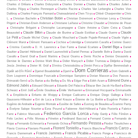
Charles Juliet
Charles d Orléans
Charles Dobzynski
Charles Dornier
Charles Guérin
Charles Péguy
Charles Pennequin
Charles Racine
Charles Van Lerberghe
Charles Vion
Chloé Charpentier
Dalibray
Charles-François Pannard
Chateaubriand
Chen Tö-yu
Chris
Christian Bobin
L.
Christian Bachelin
Christian Dotremont
Christian Leroy
Christian
Prigent
Christian-Erwin Andersen
Christiane Laïfaoui
Christine Chaudet
Christine de Pisan
Christophe Brégaint
Christophe Lacampagne
Claire Antoine
Claire Ceira
Claude
Claude Billon
Claude
Claude de Burine
Beausoleil
Claude Estéban
Claude Guerre
Le Petit
Claude Michel Cluny
Claude Mouchard
Claude Pujade-Renaud
Claude Vigée
Clément Marot
Clément Pansaers
Cochise
Coleridge
Constantin Cavafis
Corinne Guerci
Daniel Biga
Cristina Castello
D. H. Lawrence
Dan Fante
Danaé Ecarlate
Daniel
Daniel Hébrard
Gaultier
Daniel Laumesfeld
Daniel Pennac
Danielle Bohr
Dante
David
Cavallo
David Grall
David Martins
Dazaï Osamu
Denis Roche
Denise Desautels
Denise le Dantec
Didjeko
Denise Wahl Brua
Didier Manyach
Didier Trumeau
Diego
Jesús Jiménez
Dieter M. Gräf
Dìmitra Christodoùlou
Dimitri Porcu
Djaffar Benmesbah
Dom Corrieras
Djalâl ad-Dîn Rûmî
Djamel Bouabdellah
Djamīl
Dom Gabrielli
Dom Loupvent
Dominique Fourcade
Dominique Sampiero
Dorian Masson
Dos Passos
Edmond Dune
du Bellay
Drimaraki-Servò
Du Bartas
Du Mu
Edgar Poe
Edith Azam
Edmond Jabès
Edouard Glissant
Eduardo Del Palacio
Éléazar Ben Jacob Ha-Bavli
Elena
Émile Verhaeren
Schwarz
Emil Juliš
Émile Goudeau
Emmanuel Hocquard
Emmanuelle
K
Empédocle
Enfants de Woippy
Enrique Cadicamo
Enrique Diego Gallego
Erick
Eugène Pottier
Gaussens-Hillwater
Erri de Luca
Ethel Krauze
Étienne de La Boétie
Eugénio de Andrade
Eugenio Montale
Eusèbe de Salles
Eustorg de Beaulieu
Évariste Parny
Ezra Pound
Évelyne Salope Nourtier
Fabienne Abril-Hébrard
Fabio Pusterla
Fabrice
Federico García Lorca
Farre
Fabrice Marzuolo
Felip Gardy
Félix Fénéon
Felix Leclerc
Félix Moreau
Fénelon
Ferdinand Bascoul
Fernand Comte
Fernando de
Fernando Pessoa
Fiodor Tiouttchev
Rojas
Fernando Echevarría
Fernando Ochoa
Florent Toniello
Francis Carco
Flavia Cosma
Flaviano Pisanelli
Francis Blanche
Francis Jammes
Francis Picabia
Francis Dannemark
Francis Ponge
Francisco de
François