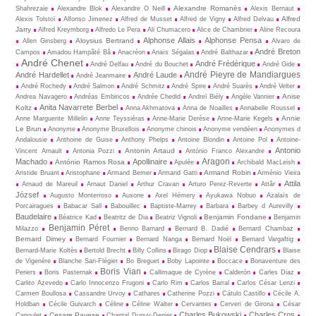
Alexandre Romanès
Shahrezaie
Alexandre Blok
Alexandre O Neill
Alexis Bernaut
Alfred
Alexis Tolstoï
Alfonso Jimenez
Alfred de Musset
Alfred de Vigny
Alfred Delvau
Jarry
Alfred Kreymborg
Alfredo Le Pera
Ali Chumacero
Alice de Chambrier
Aline Recoura
Alphonse Allais
Alphonse Pensa
Aloysius Bertrand
Allen Ginsberg
Alvaro de
André Breton
Campos
Amadou Hampâté Bâ
Anacréon
Anaïs Ségalas
André Balthazar
André Chenet
André Frédérique
André Delfau
André du Bouchet
André Gide
André Pieyre de Mandiargues
André Hardellet
André Laude
André Jeanmaire
André Rochedy
André Salmon
André Schmitz
André Spire
André Suarès
André Velter
Anise
Andrea Navagero
Andréas Embiricos
Andrée Chedid
Andreï Biély
Angèle Vannier
Anita Navarrete Berbel
Koltz
Anna Akhmatova
Anna de Noailles
Annabelle Roussel
Annie
Anne Marguerite Milleliri
Anne Teyssiéras
Anne-Marie Derèse
Anne-Marie Kegels
Le Brun
Anonyme
Anonyme Bruxellois
Anonyme chinois
Anonyme vendéen
Anonymes d
Andalousie
Anthoine de Guise
Anthony Phelps
Antoine Blondin
Antoine Pol
Antoine-
Antonio
Antonin Artaud
Vincent Arnault
Antonia Pozzi
António Franco Alexandre
Aragon
Machado
Apollinaire
António Ramos Rosa
Apulée
Archibald MacLeish
Armand Robin
Aristide Bruant
Aristophane
Armand Bemer
Armand Gatti
Arménio Vieira
Attila
Arnaud de Mareuil
Arnaut Daniel
Arthur Cravan
Arturo Perez-Reverte
Attâr
József
Augusto Monterroso
Ausone
Axel Hémery
Ayukawa Nobuo
Azalaïs de
Porcairagues
Babacar Sall
Babouillec
Baptiste-Marrey
Barbara
Barbey d Aurevilly
Baudelaire
Benjamin Fondane
Béatrice Kad
Beatritz de Dia
Beatriz Vignoli
Benjamin
Benjamin Péret
Milazzo
Benno Barnard
Bernard B. Dadié
Bernard Chambaz
Bernard Dimey
Bernard Fournier
Bernard Nanga
Bernard Noël
Bernard Vargaftig
Blaise Cendrars
Bernard-Marie Koltès
Bertold Brecht
Billy Collins
Birago Diop
Blaise
de Vigenère
Blanche Sari-Flégier
Bo Breguet
Boby Lapointe
Boccace
Bonaventure des
Boris Vian
Periers
Boris Pasternak
Callimaque de Cyrène
Cal­derón
Carles Diaz
Carlito Azevedo
Carlo Innocenzo Frugoni
Carlo Rim
Carlos Barral
Carlos César Lenzi
Carmen Boullosa
Cassandre Urvoy
Cathares
Catherine Pozzi
Cátulo Castillo
Cécile A.
Holdban
Cécile Guivarch
Céline
Céline Walter
Cervantes
Cerveri de Girona
César
Charles Bukowski
Charles Cros
Cesare Pavese
Capoulet
Chantal Dupuy-Denier