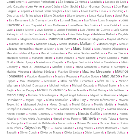
Lautréamont
Léa-Nunzia Corrieras
Lawrence Ferlinghetti
Leadbelly
Leconte de Lisle
Léo Ferré
Léon-Gontran Damas
Léon-Paul
Leila Carvalho
Leon Còrdas
Léon Séché
Fargue
Leopardi
Léopold Sédar Senghor
Lev Losev
Lewis Caroll
Li Po
Li P’an-long
Li
Qing-zhao
Li Ts ing-tchao
Liliane Giraudon
Liliane Wouters
Linda Maria Baros
Lionel Ray
Louis
Lorand Gaspar
Lise Deharme
Loïc Demey
Lora Ka
Lou Tche
Louis Brauquier
Calaferte
Louis Coquelet
Louis Guillaume
Louis-René Des Forêts
Louise Colet
Louise
Labé
Louise Michel
Loys Saunier
Lucien Feuillade
Luis Alberto de Cuenca
Luís Carlos
Patraquim
Luís de Camões
Luis Sepúlveda
Luiza Neto Jorge
Madeleine Biefnot
Magdala
Mahmoud Darwich
Mathilde
Magloire-Saint-Aude
Mahmoud Maghrabi
Majead At-Mahel
Mallarmé
Malcolm Lowry
Malcolm de Chazal
Malek Haddad
Manuel Alegre
Manuel
Marc Tison
Vázquez Montalbán
Maram al-Masri
Marc Alyn
Marc-Antoine Désaugiers
Marcabru
Marcel Aymé
Marcel Jouhandeau
Marceline Desbordes-Valmore
Marcos Siscar
Marie
Margaret Atwood
Marianne Moore
Marie Alcance
Marie Etienne
Marie LeBlanc
Noël
Marie Uguay
Marie-louise Chapelle
Marilyne Bertoncini
Marina Tsvetaïeva
Mário
Cesariny
Mark Z. Danielewski
Marlène Tissot
Marta Morazzoni
Martial d Auvergne
Maurice
Matthieu Messagier
Mathias Vincenot
Mathieu Bénézet
Mathieu Olmedo
Fombeure
Max Jacob
Maurice Maeterlinck
Maurice Regnaut
Maurice Scève
Max
Menno
Rippon
Max Rouquette
Maximine
Mélik Alkélâm Schahfour
Mélot du Dy
Wigman
Michael Donhauser
Michael Krüger
Michael Ondaatje
Michael Speier
Michel
Michel Houellebecq
Baglin
Michel Deguy
Michel Marulle
Michel Onfray
Michel Pesch
Michel Sirey
Miguel
Michèle Schneeberger
Miguel Ángel Asturias
Miguel de Unamuno
Mina Loy
Hernández
Miguel Torga
Mìltos Sakhtoùris
Missak Médzarentz
Miyoshi
Murielle
Toyoichirô
Mohamed Aouine
Moine Jin-gak
Muriel Odoyer
Murièle Modély
Compère-Demarcy
Myriam Moscona
Nahida Bessadi
Nakahara Chûya
Natalia Correia
Nicolás Guillén
Nazim Hikmet
Nicolaï Goumilev
Nicolás Fuentes
Nietz­sche
Nikolaï
Nitcheva
Kliouïev
Níkos Alèxis Aslànoglou
Nimrod
Nino Ferrer
Nivaria Tejera
Nonnos
Octavio Paz
de Panopolis
Normand de Bellefeuille
Nuno Júdice
Octave Mirbeau
Odilon-
Odyssèas Elỳtis
Jean Périer
Okada Takahiko
Oleg Youriev
Olivier Barbarant
Olivier
Basselin
Olivier Cousin
Olivier de Magny
Olivier Larizza
Olivier Larronde
Ophélie Jaësan