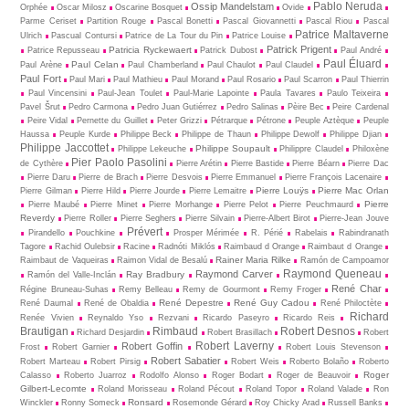
Pablo Neruda
Ossip Mandelstam
Orphée
Oscar Milosz
Oscarine Bosquet
Ovide
Parme Ceriset
Partition Rouge
Pascal Bonetti
Pascal Giovannetti
Pascal Riou
Pascal
Patrice Maltaverne
Ulrich
Pascual Contursi
Patrice de La Tour du Pin
Patrice Louise
Patrick Prigent
Patricia Ryckewaert
Patrice Repusseau
Patrick Dubost
Paul André
Paul Éluard
Paul Celan
Paul Arène
Paul Chamberland
Paul Chaulot
Paul Claudel
Paul Fort
Paul Mari
Paul Mathieu
Paul Morand
Paul Rosario
Paul Scarron
Paul Thierrin
Paul Vincensini
Paul-Jean Toulet
Paul-Marie Lapointe
Paula Tavares
Paulo Teixeira
Pavel Šrut
Pedro Carmona
Pedro Juan Gutiérrez
Pedro Salinas
Pèire Bec
Peire Cardenal
Peire Vidal
Pernette du Guillet
Peter Grizzi
Pétrarque
Pétrone
Peuple Aztèque
Peuple
Haussa
Peuple Kurde
Philippe Beck
Philippe de Thaun
Philippe Dewolf
Philippe Djian
Philippe Jaccottet
Philippe Soupault
Philippe Lekeuche
Philippre Claudel
Philoxène
Pier Paolo Pasolini
de Cythère
Pierre Arétin
Pierre Bastide
Pierre Béarn
Pierre Dac
Pierre Daru
Pierre de Brach
Pierre Desvois
Pierre Emmanuel
Pierre François Lacenaire
Pierre Louÿs
Pierre Mac Orlan
Pierre Gilman
Pierre Hild
Pierre Jourde
Pierre Lemaitre
Pierre
Pierre Maubé
Pierre Minet
Pierre Morhange
Pierre Pelot
Pierre Peuchmaurd
Reverdy
Pierre Roller
Pierre Seghers
Pierre Silvain
Pierre-Albert Birot
Pierre-Jean Jouve
Prévert
Pirandello
Pouchkine
Prosper Mérimée
R. Périé
Rabelais
Rabindranath
Tagore
Rachid Oulebsir
Racine
Radnóti Miklós
Raimbaud d Orange
Raimbaut d Orange
Rainer Maria Rilke
Raimbaut de Vaqueiras
Raimon Vidal de Besalú
Ramón de Campoamor
Raymond Queneau
Raymond Carver
Ray Bradbury
Ramón del Valle-Inclán
René Char
Régine Bruneau-Suhas
Remy Belleau
Remy de Gourmont
Remy Froger
René Depestre
René Guy Cadou
René Daumal
René de Obaldia
René Philoctète
Richard
Renée Vivien
Reynaldo Yso
Rezvani
Ricardo Paseyro
Ricardo Reis
Brautigan
Rimbaud
Robert Desnos
Richard Desjardin
Robert Brasillach
Robert
Robert Laverny
Robert Goffin
Frost
Robert Garnier
Robert Louis Stevenson
Robert Sabatier
Robert Marteau
Robert Pirsig
Robert Weis
Roberto Bolaño
Roberto
Roger
Calasso
Roberto Juarroz
Rodolfo Alonso
Roger Bodart
Roger de Beauvoir
Gilbert-Lecomte
Roland Morisseau
Roland Pécout
Roland Topor
Roland Valade
Ron
Ronsard
Winckler
Ronny Someck
Rosemonde Gérard
Roy Chicky Arad
Russell Banks