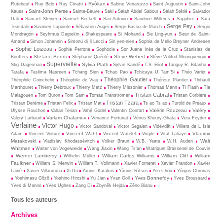
Ryôkan
Rutebeuf
Ruy Belo
Ruy Cinatti
Sabine Venaruzzo
Saint Augustin
Saint-John
Saint-John Perse
Kauss
Sainte-Beuve
Saki
Salah Abdel Sabour
Salah Stétié
Salvador
Dali
Samaël Steiner
Samuel Beckett
San-Antonio
Sandrine Willems
Sapphire
Sara
Serge Pey
Teasdale
Savinien Lapointe
Sébastien Auger
Serge Basso de March
Sergio
Mondragón
Seyhmus Dagtekin
Shakespeare
Si Mohand
Sie Ling-yun
Sieur de Saint-
Amand
Simon Johannin
Simonu di li Lecci
Sin yen-nien
Sophia de Mello Breyner Andresen
Sophie Loizeau
Sophie Perrone
Sophocle
Sor Juana Inés de la Cruz
Stanislas de
Stefano Benni
Steve Webert
Bouffers
Stéphanie Quérité
Stève-Wilifrid Mounguengui
Supervielle
Sylvia Plath
Stig Dagerman
Sylvie Kandé
T.S. Eliot
Tanguy R. Bitariho
Tarafa
Taslima Nasreen
Tchang Sien
Tchao Pao
Tchicaya U Tam’Si
Théo Varlet
Théophile Gautier
Théophile Coinchelin
Théophile de Viau
Thérèse Plantier
Thibault
Marthouret
Thierry Debroux
Thierry Metz
Thierry Missonier
Thomas Mann
Ti Flash
Tia
Tristan Cabral
Malagouen
Tom Buron
Tom Sam
Tomas Tranströmer
Tristan Corbière
Tristan Tzara
Tristan Derème
Tristan Felix
Tristan Mat
Ts ao Ts ao
Turold de Préaux
Valérie Rouzeau
Valéry
Ulysse Rouchon
Vahan Terian
Vahé Godel
Valentin Conrart
Varlam Chalamov
Valery Larbaud
Venance Fortunat
Vénus Khoury-Ghata
Vera Feyder
Verlaine
Victor Hugo
Victor Sandoval
Victor Segalen
Vidêvdât
Villiers de L Isle
Vincent Wahl
Vladimir
Adam
Vincent Voiture
Vincent Watelet
Virgile
Vital Lahaye
Maïakovski
Walt
Vladislav Khodassévitch
Volker Braun
W.B. Yeats
W.H. Auden
Whitman
Walter von Vogelweide
Wang Jiaxin
Wang Ts’an
Watriquet Brassenel de Couvin
Werner Lambersy
William Carlos Williams
William Cliff
William
Wilhelm Müller
Faulkner
William S. Merwin
William T. Vollmann
Xavier Forneret
Xavier Frandon
Xavier
Lainé
Xavier Villaurrutia
Xi Du
Yannis Karakos
Yànnis Rìtsos
Yen Chou
Yòrgos Chronas
Yves Bonnefoy
Yoshimasu Gôzô
Yoshino Hiroshi
Yu Jian
Yvan Goll
Yves Broussard
Yves di Manno
Yves Ughes
Zang Di
Zbynĕk Hejda
Zéno Bianu
Tous les auteurs
Archives