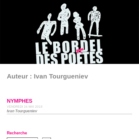
Auteur : Ivan Tourgueniev
NYMPHES
VENDREDI 24 MAI 2019
Ivan Tourgueniev
Recherche