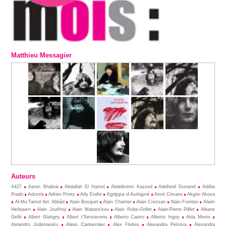
Matthieu Messagier
Auteurs
A427
Aaron Shabtai
Abdallah El Hamel
Abdelkrinm Kassed
Adelheid Duvanel
Adélia
Adonis
Agrippa d Aubigné
Prado
Adrien Printz
Ady Endre
Aimé Césaire
Akgün Akova
Alain
Al-Mu’Tamid Ibn’ Abbâd
Alain Bosquet
Alain Chartier
Alain Cressan
Alain Frontier
Helissen
Alain Jouffroy
Alain Mabanckou
Alain Robe-Grillet
Alain-Pierre Pilllet
Albane
Gellé
Albert Glatigny
Albert t’Serstevens
Alberto Caeiro
Alberto Irigoy
Alda Merini
Alejo Carpentier
Alejandro Jodorowsky
Alex Fleites
Alexandra Petrova
Alexandra