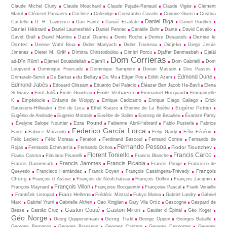
Claude Michel Cluny
Claude Mouchard
Claude Pujade-Renaud
Claude Vigée
Clément
Marot
Clément Pansaers
Cochise
Coleridge
Constantin Cavafis
Corinne Guerci
Cristina
Daniel Biga
Castello
D. H. Lawrence
Dan Fante
Danaé Ecarlate
Daniel Gaultier
Daniel Hébrard
Daniel Laumesfeld
Daniel Pennac
Danielle Bohr
Dante
David Cavallo
Denise le
David Grall
David Martins
Dazaï Osamu
Denis Roche
Denise Desautels
Dantec
Didjeko
Denise Wahl Brua
Didier Manyach
Didier Trumeau
Diego Jesús
Jiménez
Dieter M. Gräf
Dìmitra Christodoùlou
Dimitri Porcu
Djaffar Benmesbah
Djalâl
Dom Corrieras
ad-Dîn Rûmî
Djamel Bouabdellah
Djamīl
Dom Gabrielli
Dom
Loupvent
Dominique Fourcade
Dominique Sampiero
Dorian Masson
Dos Passos
Edmond Dune
du Bellay
Drimaraki-Servò
Du Bartas
Du Mu
Edgar Poe
Edith Azam
Edmond Jabès
Edouard Glissant
Eduardo Del Palacio
Éléazar Ben Jacob Ha-Bavli
Elena
Émile Verhaeren
Schwarz
Emil Juliš
Émile Goudeau
Emmanuel Hocquard
Emmanuelle
K
Empédocle
Enfants de Woippy
Enrique Cadicamo
Enrique Diego Gallego
Erick
Eugène Pottier
Gaussens-Hillwater
Erri de Luca
Ethel Krauze
Étienne de La Boétie
Eugénio de Andrade
Eugenio Montale
Eusèbe de Salles
Eustorg de Beaulieu
Évariste Parny
Ezra Pound
Évelyne Salope Nourtier
Fabienne Abril-Hébrard
Fabio Pusterla
Fabrice
Federico García Lorca
Farre
Fabrice Marzuolo
Felip Gardy
Félix Fénéon
Felix Leclerc
Félix Moreau
Fénelon
Ferdinand Bascoul
Fernand Comte
Fernando de
Fernando Pessoa
Fiodor Tiouttchev
Rojas
Fernando Echevarría
Fernando Ochoa
Florent Toniello
Francis Carco
Flavia Cosma
Flaviano Pisanelli
Francis Blanche
Francis Jammes
Francis Picabia
Francis Dannemark
Francis Ponge
Francisco de
François
Quevedo
Francisco Hernández
Franck Doyen
François Cassingena-Trévedy
Cheng
François d Assise
François de Neufchateau
François Dolfini
François Jacqmin
François Villon
François Maynard
Françoise Bocquentin
Françoise Pascal
Frank Venaille
Franz Hellens
František Listopad
Frédéric Mistral
Fukyo Matoa
Gabriel Landry
Gabriel
Marc
Gabriel Yturri
Gabrielle Althen
Gao Xingjian
Gary Vila Ortíz
Gascogne
Gaspard de
Gaston Couté
Gaston Miron
Besse
Gastão Cruz
Gautier d Épinal
Géo Koger
Géo Norge
Georg Trakl
Georg Quppersimaan
George Oppen
Georges Bataille
Georges Bernanos
Georges Brassens
Georges Castera
Georges Desportes
Georges