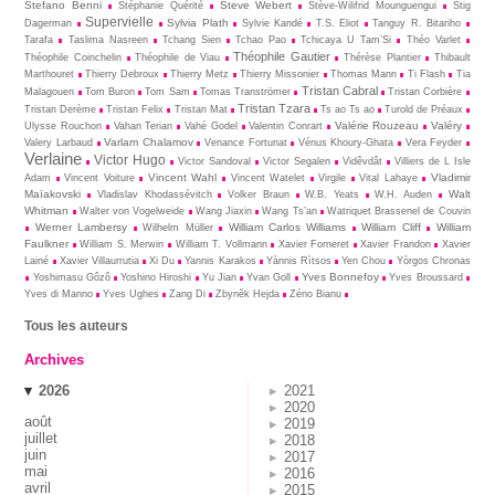
Stefano Benni
Steve Webert
Stéphanie Quérité
Stève-Wilifrid Mounguengui
Stig
Supervielle
Sylvia Plath
Dagerman
Sylvie Kandé
T.S. Eliot
Tanguy R. Bitariho
Tarafa
Taslima Nasreen
Tchang Sien
Tchao Pao
Tchicaya U Tam’Si
Théo Varlet
Théophile Gautier
Théophile Coinchelin
Théophile de Viau
Thérèse Plantier
Thibault
Marthouret
Thierry Debroux
Thierry Metz
Thierry Missonier
Thomas Mann
Ti Flash
Tia
Tristan Cabral
Malagouen
Tom Buron
Tom Sam
Tomas Tranströmer
Tristan Corbière
Tristan Tzara
Tristan Derème
Tristan Felix
Tristan Mat
Ts ao Ts ao
Turold de Préaux
Valérie Rouzeau
Valéry
Ulysse Rouchon
Vahan Terian
Vahé Godel
Valentin Conrart
Varlam Chalamov
Valery Larbaud
Venance Fortunat
Vénus Khoury-Ghata
Vera Feyder
Verlaine
Victor Hugo
Victor Sandoval
Victor Segalen
Vidêvdât
Villiers de L Isle
Vincent Wahl
Vladimir
Adam
Vincent Voiture
Vincent Watelet
Virgile
Vital Lahaye
Maïakovski
Walt
Vladislav Khodassévitch
Volker Braun
W.B. Yeats
W.H. Auden
Whitman
Walter von Vogelweide
Wang Jiaxin
Wang Ts’an
Watriquet Brassenel de Couvin
Werner Lambersy
William Carlos Williams
William Cliff
William
Wilhelm Müller
Faulkner
William S. Merwin
William T. Vollmann
Xavier Forneret
Xavier Frandon
Xavier
Lainé
Xavier Villaurrutia
Xi Du
Yannis Karakos
Yànnis Rìtsos
Yen Chou
Yòrgos Chronas
Yves Bonnefoy
Yoshimasu Gôzô
Yoshino Hiroshi
Yu Jian
Yvan Goll
Yves Broussard
Yves di Manno
Yves Ughes
Zang Di
Zbynĕk Hejda
Zéno Bianu
Tous les auteurs
Archives
2026
2021
2020
août
2019
juillet
2018
juin
2017
mai
2016
avril
2015