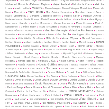
Sepúlveda
Luiza Neto Jorge
Madeleine Biefnot
Magdala Mathilde
Magloire-Saint-Aude
Mahmoud Darwich
Malcolm
Mahmoud Maghrabi
Majead At-Mahel
Malcolm de Chazal
Mallarmé
Lowry
Malek Haddad
Manuel Alegre
Manuel Vázquez Montalbán
Maram al-
Marc Tison
Masri
Marc Alyn
Marc-Antoine Désaugiers
Marcabru
Marcel Aymé
Marcel Jouhandeau
Marceline Desbordes-Valmore
Marcos Siscar
Margaret Atwood
Marie Noël
Marianne Moore
Marie Alcance
Marie Etienne
Marie LeBlanc
Marie Uguay
Marie-louise Chapelle
Marilyne Bertoncini
Marina Tsvetaïeva
Mário Cesariny
Mark Z.
Danielewski
Marlène Tissot
Marta Morazzoni
Martial d Auvergne
Mathias Vincenot
Matthieu Messagier
Maurice Fombeure
Mathieu Bénézet
Mathieu Olmedo
Maurice
Max Jacob
Maeterlinck
Maurice Regnaut
Maurice Scève
Max Rippon
Max Rouquette
Menno Wigman
Maximine
Mélik Alkélâm Schahfour
Mélot du Dy
Michael Donhauser
Michel
Michael Krüger
Michael Ondaatje
Michael Speier
Michel Baglin
Michel Deguy
Houellebecq
Michel Sirey
Michel Marulle
Michel Onfray
Michel Pesch
Michèle
Miguel Hernández
Schneeberger
Miguel Ángel Asturias
Miguel de Unamuno
Miguel Torga
Mina Loy
Mìltos Sakhtoùris
Missak Médzarentz
Miyoshi Toyoichirô
Mohamed Aouine
Murielle Compère-Demarcy
Moine Jin-gak
Muriel Odoyer
Murièle Modély
Myriam
Moscona
Nahida Bessadi
Nakahara Chûya
Natalia Correia
Nazim Hikmet
Nicolaï
Nicolás Guillén
Goumilev
Nicolás Fuentes
Nietz­sche
Nikolaï Kliouïev
Níkos Alèxis
Nitcheva
Aslànoglou
Nimrod
Nino Ferrer
Nivaria Tejera
Nonnos de Panopolis
Octavio Paz
Normand de Bellefeuille
Nuno Júdice
Octave Mirbeau
Odilon-Jean Périer
Odyssèas Elỳtis
Okada Takahiko
Oleg Youriev
Olivier Barbarant
Olivier Basselin
Olivier
Cousin
Olivier de Magny
Olivier Larizza
Olivier Larronde
Ophélie Jaësan
Orphée
Oscar
Pablo Neruda
Ossip Mandelstam
Milosz
Oscarine Bosquet
Ovide
Parme Ceriset
Partition Rouge
Pascal Bonetti
Pascal Giovannetti
Pascal Riou
Pascal Ulrich
Pascual
Patrice Maltaverne
Contursi
Patrice de La Tour du Pin
Patrice Louise
Patrice
Patrick Prigent
Patricia Ryckewaert
Repusseau
Patrick Dubost
Paul André
Paul
Paul Éluard
Paul
Paul Celan
Arène
Paul Chamberland
Paul Chaulot
Paul Claudel
Fort
Paul Mari
Paul Mathieu
Paul Morand
Paul Rosario
Paul Scarron
Paul Thierrin
Paul Vincensini
Paul-Jean Toulet
Paul-Marie Lapointe
Paula Tavares
Paulo Teixeira
Pavel