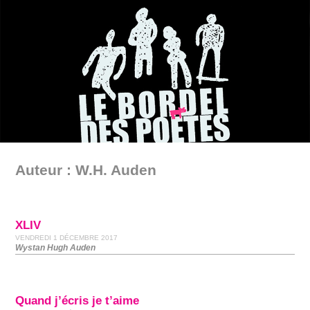
Auteur : W.H. Auden
XLIV
VENDREDI 1 DÉCEMBRE 2017
Wystan Hugh Auden
Quand j’écris je t’aime