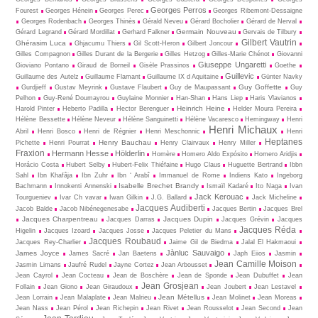
Georges Perros
Fourest
Georges Hénein
Georges Perec
Georges Ribemont-Dessaigne
Georges Rodenbach
Georges Thinès
Gérald Neveu
Gérard Bocholier
Gérard de Nerval
Germain Nouveau
Gérard Legrand
Gérard Mordillat
Gerhard Falkner
Gervais de Tilbury
Gilbert Vautrin
Ghérasim Luca
Ghjacumu Thiers
Gil Scott-Heron
Gilbert Joncour
Gilles Compagnon
Gilles Durant de la Bergerie
Gilles Hetzog
Gilles-Marie Chénot
Giovanni
Giuseppe Ungaretti
Gioviano Pontano
Giraud de Borneil
Gisèle Prassinos
Goethe
Guillevic
Guillaume des Autelz
Guillaume Flamant
Guillaume IX d Aquitaine
Günter Navky
Guy Goffette
Gurdjieff
Gustav Meyrink
Gustave Flaubert
Guy de Maupassant
Guy
Pelhon
Guy-René Dou­may­rou
Guylaine Monnier
Han-Shan
Hans Liep
Haris Vlavianos
Heinrich Heine
Harold Pinter
Heberto Padilla
Hector Berenguer
Helder Moura Pereira
Hélène Bessette
Hélène Neveur
Hélène Sanguinetti
Hélène Vacaresco
Hemingway
Henri
Henri Michaux
Abril
Henri Bosco
Henri de Régnier
Henri Meschonnic
Henri
Heptanes
Henry Bauchau
Pichette
Henri Pourrat
Henry Clairvaux
Henry Miller
Fraxion
Hermann Hesse
Hölderlin
Homère
Homero Aldo Expósito
Homero Aridjis
Horácio Costa
Hubert Selby
Hubert-Felix Thiéfaine
Hugo Claus
Huguette Bertrand
Ibbn
Sahl
Ibn Khafâja
Ibn Zuhr
Ibn ‘ Arabî
Immanuel de Rome
Indiens Kato
Ingeborg
Isabelle Brechet Brandy
Bachmann
Innokenti Annenski
Ismaïl Kadaré
Ito Naga
Ivan
Jack Kerouac
Tourgueniev
Ivar Ch vavar
Iwan Gilkin
J.G. Ballard
Jack Micheline
Jacques Audiberti
Jacob Balde
Jacob Nibénegenesabe
Jacques Bertin
Jacques Brel
Jacques Charpentreau
Jacques Dupin
Jacques Darras
Jacques Grévin
Jacques
Jacques Réda
Higelin
Jacques Izoard
Jacques Josse
Jacques Peletier du Mans
Jacques Roubaud
Jacques Rey-Charlier
Jaime Gil de Biedma
Jalal El Hakmaoui
Jànluc Sauvaigo
James Joyce
James Sacré
Jan Baetens
Japh Eiios
Jasmin
Jean Camille Moison
Jasmin Limans
Jaufré Rudel
Jayne Cortez
Jean Arbousset
Jean Cayrol
Jean Cocteau
Jean de Boschère
Jean de Sponde
Jean Dubuffet
Jean
Jean Grosjean
Follain
Jean Giono
Jean Giraudoux
Jean Joubert
Jean Lestavel
Jean Métellus
Jean Lorrain
Jean Malaplate
Jean Malrieu
Jean Molinet
Jean Moreas
Jean Nass
Jean Pérol
Jean Richepin
Jean Rivet
Jean Rousselot
Jean Second
Jean