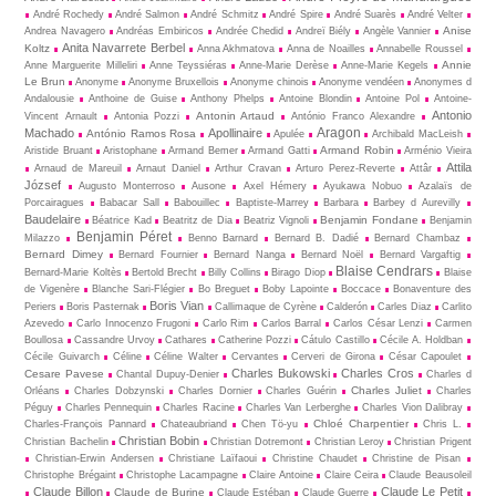
André Rochedy
André Salmon
André Schmitz
André Spire
André Suarès
André Velter
Anise
Andrea Navagero
Andréas Embiricos
Andrée Chedid
Andreï Biély
Angèle Vannier
Anita Navarrete Berbel
Koltz
Anna Akhmatova
Anna de Noailles
Annabelle Roussel
Annie
Anne Marguerite Milleliri
Anne Teyssiéras
Anne-Marie Derèse
Anne-Marie Kegels
Le Brun
Anonyme
Anonyme Bruxellois
Anonyme chinois
Anonyme vendéen
Anonymes d
Andalousie
Anthoine de Guise
Anthony Phelps
Antoine Blondin
Antoine Pol
Antoine-
Antonio
Antonin Artaud
Vincent Arnault
Antonia Pozzi
António Franco Alexandre
Aragon
Machado
Apollinaire
António Ramos Rosa
Apulée
Archibald MacLeish
Armand Robin
Aristide Bruant
Aristophane
Armand Bemer
Armand Gatti
Arménio Vieira
Attila
Arnaud de Mareuil
Arnaut Daniel
Arthur Cravan
Arturo Perez-Reverte
Attâr
József
Augusto Monterroso
Ausone
Axel Hémery
Ayukawa Nobuo
Azalaïs de
Porcairagues
Babacar Sall
Babouillec
Baptiste-Marrey
Barbara
Barbey d Aurevilly
Baudelaire
Benjamin Fondane
Béatrice Kad
Beatritz de Dia
Beatriz Vignoli
Benjamin
Benjamin Péret
Milazzo
Benno Barnard
Bernard B. Dadié
Bernard Chambaz
Bernard Dimey
Bernard Fournier
Bernard Nanga
Bernard Noël
Bernard Vargaftig
Blaise Cendrars
Bernard-Marie Koltès
Bertold Brecht
Billy Collins
Birago Diop
Blaise
de Vigenère
Blanche Sari-Flégier
Bo Breguet
Boby Lapointe
Boccace
Bonaventure des
Boris Vian
Periers
Boris Pasternak
Callimaque de Cyrène
Cal­derón
Carles Diaz
Carlito
Azevedo
Carlo Innocenzo Frugoni
Carlo Rim
Carlos Barral
Carlos César Lenzi
Carmen
Boullosa
Cassandre Urvoy
Cathares
Catherine Pozzi
Cátulo Castillo
Cécile A. Holdban
Cécile Guivarch
Céline
Céline Walter
Cervantes
Cerveri de Girona
César Capoulet
Charles Bukowski
Charles Cros
Cesare Pavese
Chantal Dupuy-Denier
Charles d
Charles Juliet
Orléans
Charles Dobzynski
Charles Dornier
Charles Guérin
Charles
Péguy
Charles Pennequin
Charles Racine
Charles Van Lerberghe
Charles Vion Dalibray
Chloé Charpentier
Charles-François Pannard
Chateaubriand
Chen Tö-yu
Chris L.
Christian Bobin
Christian Bachelin
Christian Dotremont
Christian Leroy
Christian Prigent
Christian-Erwin Andersen
Christiane Laïfaoui
Christine Chaudet
Christine de Pisan
Christophe Brégaint
Christophe Lacampagne
Claire Antoine
Claire Ceira
Claude Beausoleil
Claude Billon
Claude Le Petit
Claude de Burine
Claude Estéban
Claude Guerre