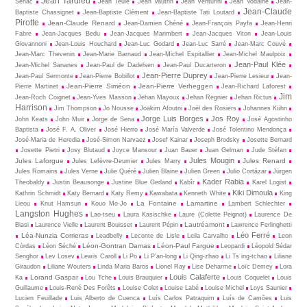
Jean Tardieu
Sénac
Jean Teulé
Jean Vautrin
Jean Venturini
Jean Vodaine
Jean-
Jean-Claude
Baptiste Chassignet
Jean-Baptiste Clément
Jean-Baptiste Tati Loutard
Pirotte
Jean-Claude Renard
Jean-Damien Chéné
Jean-François Payfa
Jean-Henri
Fabre
Jean-Jacques Bedu
Jean-Jacques Marimbert
Jean-Jacques Viton
Jean-Louis
Giovannoni
Jean-Louis Houchard
Jean-Luc Godard
Jean-Luc Sarré
Jean-Marc Couvé
Jean-Marc Thevenin
Jean-Marie Barnaud
Jean-Michel Espitallier
Jean-Michel Maulpoix
Jean-Paul Klée
Jean-Michel Sananes
Jean-Paul de Dadelsen
Jean-Paul Ducarteron
Jean-Pierre Duprey
Jean-Paul Sermonte
Jean-Pierre Bobillot
Jean-Pierre Lesieur
Jean-
Jean-Pierre Siméon
Jean-Pierre Verheggen
Pierre Martinet
Jean-Richard Laforest
Jim
Jean-Roch Coignet
Jean-Yves Masson
Jehan Mayoux
Jehan Regnier
Jehan Rictus
Harrison
Jim Thompson
Jo Nousse
Joakim Afoutni
Joël des Rosiers
Johannes Kühn
Jorge Luis Borges
Jos Roy
John Keats
John Muir
Jorge de Sena
José Agostinho
Baptista
José F. A. Oliver
José Hierro
José María Valverde
José Tolentino Mendonça
José-Maria de Heredia
José-Simon Narvaez
Josef Kainar
Joseph Brodsky
Josette Bernard
Josette Pietri
Josy Blutaud
Joyce Mansour
Juan Bauer
Juan Gelman
Jude Stéfan
Jules Mougin
Jules Laforgue
Jules Renard
Jules Lefèvre-Deumier
Jules Marry
Jules Romains
Jules Verne
Julie Quéré
Julien Blaine
Julien Green
Julio Cortázar
Jürgen
Kader Rabia
Theobaldy
Justin Beausonge
Justine Blue Gerland
Kabîr
Karel Logist
Kiki Dimoula
Kathrin Schmidt
Katy Bernard
Katy Remy
Kawabata
Kenneth White
King
La Fontaine
Lamartine
Lieou
Knut Hamsun
Kouo Mo-Jo
Lambert Schlechter
Langston Hughes
Lao-tseu
Laura Kasischke
Laure (Colette Peignot)
Laurence De
Lautréamont
Biasi
Laurence Vielle
Laurent Bouisset
Laurent Pépin
Lawrence Ferlinghetti
Léo Ferré
Léa-Nunzia Corrieras
Leadbelly
Leconte de Lisle
Leila Carvalho
Leon
Léon-Gontran Damas
Léon-Paul Fargue
Còrdas
Léon Séché
Leopardi
Léopold Sédar
Senghor
Lev Losev
Lewis Caroll
Li Po
Li P’an-long
Li Qing-zhao
Li Ts ing-tchao
Liliane
Giraudon
Liliane Wouters
Linda Maria Baros
Lionel Ray
Lise Deharme
Loïc Demey
Lora
Louis Calaferte
Lorand Gaspar
Ka
Lou Tche
Louis Brauquier
Louis Coquelet
Louis
Guillaume
Louis-René Des Forêts
Louise Colet
Louise Labé
Louise Michel
Loys Saunier
Lucien Feuillade
Luis Alberto de Cuenca
Luís Carlos Patraquim
Luís de Camões
Luis