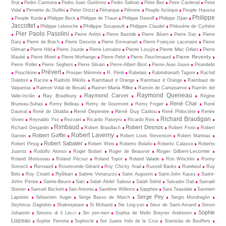
Šrut
Pedro Carmona
Pedro Juan Gutiérrez
Pedro Salinas
Pèire Bec
Peire Cardenal
Peire
Vidal
Pernette du Guillet
Peter Grizzi
Pétrarque
Pétrone
Peuple Aztèque
Peuple Haussa
Philippe
Peuple Kurde
Philippe Beck
Philippe de Thaun
Philippe Dewolf
Philippe Djian
Jaccottet
Philippe Soupault
Philippe Lekeuche
Philippre Claudel
Philoxène de Cythère
Pier Paolo Pasolini
Pierre Arétin
Pierre Bastide
Pierre Béarn
Pierre Dac
Pierre
Daru
Pierre de Brach
Pierre Desvois
Pierre Emmanuel
Pierre François Lacenaire
Pierre
Pierre Louÿs
Pierre Mac Orlan
Gilman
Pierre Hild
Pierre Jourde
Pierre Lemaitre
Pierre
Pierre Reverdy
Maubé
Pierre Minet
Pierre Morhange
Pierre Pelot
Pierre Peuchmaurd
Pierre Roller
Pierre Seghers
Pierre Silvain
Pierre-Albert Birot
Pierre-Jean Jouve
Pirandello
Prévert
Pouchkine
Prosper Mérimée
R. Périé
Rabelais
Rabindranath Tagore
Rachid
Oulebsir
Racine
Radnóti Miklós
Raimbaud d Orange
Raimbaut d Orange
Raimbaut de
Rainer Maria Rilke
Vaqueiras
Raimon Vidal de Besalú
Ramón de Campoamor
Ramón del
Raymond Queneau
Raymond Carver
Ray Bradbury
Valle-Inclán
Régine
René Char
Bruneau-Suhas
Remy Belleau
Remy de Gourmont
Remy Froger
René
René Depestre
René Guy Cadou
Daumal
René de Obaldia
René Philoctète
Renée
Richard Brautigan
Vivien
Reynaldo Yso
Rezvani
Ricardo Paseyro
Ricardo Reis
Rimbaud
Robert Desnos
Richard Desjardin
Robert Brasillach
Robert Frost
Robert
Robert Laverny
Robert Goffin
Garnier
Robert Louis Stevenson
Robert Marteau
Robert Sabatier
Robert Pirsig
Robert Weis
Roberto Bolaño
Roberto Calasso
Roberto
Roger Gilbert-Lecomte
Juarroz
Rodolfo Alonso
Roger Bodart
Roger de Beauvoir
Roland Morisseau
Roland Pécout
Roland Topor
Roland Valade
Ron Winckler
Ronny
Ronsard
Someck
Rosemonde Gérard
Roy Chicky Arad
Russell Banks
Rutebeuf
Ruy
Ryôkan
Saint-
Belo
Ruy Cinatti
Sabine Venaruzzo
Saint Augustin
Saint-John Kauss
John Perse
Sainte-Beuve
Saki
Salah Abdel Sabour
Salah Stétié
Salvador Dali
Samaël
Steiner
Samuel Beckett
San-Antonio
Sandrine Willems
Sapphire
Sara Teasdale
Savinien
Serge Pey
Lapointe
Sébastien Auger
Serge Basso de March
Sergio Mondragón
Seyhmus Dagtekin
Shakespeare
Si Mohand
Sie Ling-yun
Sieur de Saint-Amand
Simon
Sophie
Johannin
Simonu di li Lecci
Sin yen-nien
Sophia de Mello Breyner Andresen
Loizeau
Sophie Perrone
Sophocle
Sor Juana Inés de la Cruz
Stanislas de Bouffers