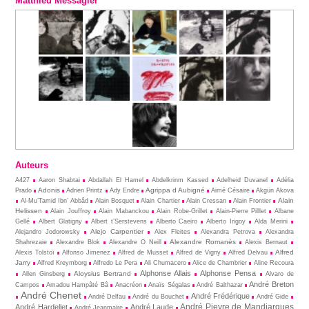
Matthieu Messagier
Auteurs
A427
Aaron Shabtai
Abdallah El Hamel
Abdelkrinm Kassed
Adelheid Duvanel
Adélia
Adonis
Agrippa d Aubigné
Prado
Adrien Printz
Ady Endre
Aimé Césaire
Akgün Akova
Alain
Al-Mu’Tamid Ibn’ Abbâd
Alain Bosquet
Alain Chartier
Alain Cressan
Alain Frontier
Helissen
Alain Jouffroy
Alain Mabanckou
Alain Robe-Grillet
Alain-Pierre Pilllet
Albane
Gellé
Albert Glatigny
Albert t’Serstevens
Alberto Caeiro
Alberto Irigoy
Alda Merini
Alejo Carpentier
Alejandro Jodorowsky
Alex Fleites
Alexandra Petrova
Alexandra
Alexandre Romanès
Shahrezaie
Alexandre Blok
Alexandre O Neill
Alexis Bernaut
Alfred
Alexis Tolstoï
Alfonso Jimenez
Alfred de Musset
Alfred de Vigny
Alfred Delvau
Jarry
Alfred Kreymborg
Alfredo Le Pera
Ali Chumacero
Alice de Chambrier
Aline Recoura
Alphonse Allais
Alphonse Pensa
Aloysius Bertrand
Allen Ginsberg
Alvaro de
André Breton
Campos
Amadou Hampâté Bâ
Anacréon
Anaïs Ségalas
André Balthazar
André Chenet
André Frédérique
André Delfau
André du Bouchet
André Gide
André Pieyre de Mandiargues
André Hardellet
André Laude
André Jeanmaire