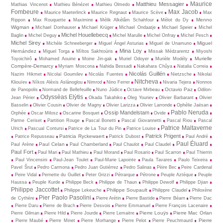
Maurice
Matthieu Messagier
Mathias Vincenot
Mathieu Bénézet
Mathieu Olmedo
Fombeure
Max Jacob
Maurice Maeterlinck
Maurice Regnaut
Maurice Scève
Max
Menno
Rippon
Max Rouquette
Maximine
Mélik Alkélâm Schahfour
Mélot du Dy
Wigman
Michael Donhauser
Michael Krüger
Michael Ondaatje
Michael Speier
Michel
Michel Houellebecq
Baglin
Michel Deguy
Michel Marulle
Michel Onfray
Michel Pesch
Michel Sirey
Miguel
Michèle Schneeberger
Miguel Ángel Asturias
Miguel de Unamuno
Mina Loy
Hernández
Miguel Torga
Mìltos Sakhtoùris
Missak Médzarentz
Miyoshi
Murielle
Toyoichirô
Mohamed Aouine
Moine Jin-gak
Muriel Odoyer
Murièle Modély
Compère-Demarcy
Myriam Moscona
Nahida Bessadi
Nakahara Chûya
Natalia Correia
Nicolás Guillén
Nazim Hikmet
Nicolaï Goumilev
Nicolás Fuentes
Nietz­sche
Nikolaï
Nitcheva
Kliouïev
Níkos Alèxis Aslànoglou
Nimrod
Nino Ferrer
Nivaria Tejera
Nonnos
Octavio Paz
de Panopolis
Normand de Bellefeuille
Nuno Júdice
Octave Mirbeau
Odilon-
Odyssèas Elỳtis
Jean Périer
Okada Takahiko
Oleg Youriev
Olivier Barbarant
Olivier
Basselin
Olivier Cousin
Olivier de Magny
Olivier Larizza
Olivier Larronde
Ophélie Jaësan
Pablo Neruda
Ossip Mandelstam
Orphée
Oscar Milosz
Oscarine Bosquet
Ovide
Parme Ceriset
Partition Rouge
Pascal Bonetti
Pascal Giovannetti
Pascal Riou
Pascal
Patrice Maltaverne
Ulrich
Pascual Contursi
Patrice de La Tour du Pin
Patrice Louise
Patrick Prigent
Patricia Ryckewaert
Patrice Repusseau
Patrick Dubost
Paul André
Paul Éluard
Paul Celan
Paul Arène
Paul Chamberland
Paul Chaulot
Paul Claudel
Paul Fort
Paul Mari
Paul Mathieu
Paul Morand
Paul Rosario
Paul Scarron
Paul Thierrin
Paul Vincensini
Paul-Jean Toulet
Paul-Marie Lapointe
Paula Tavares
Paulo Teixeira
Pavel Šrut
Pedro Carmona
Pedro Juan Gutiérrez
Pedro Salinas
Pèire Bec
Peire Cardenal
Peire Vidal
Pernette du Guillet
Peter Grizzi
Pétrarque
Pétrone
Peuple Aztèque
Peuple
Haussa
Peuple Kurde
Philippe Beck
Philippe de Thaun
Philippe Dewolf
Philippe Djian
Philippe Jaccottet
Philippe Soupault
Philippe Lekeuche
Philippre Claudel
Philoxène
Pier Paolo Pasolini
de Cythère
Pierre Arétin
Pierre Bastide
Pierre Béarn
Pierre Dac
Pierre Daru
Pierre de Brach
Pierre Desvois
Pierre Emmanuel
Pierre François Lacenaire
Pierre Louÿs
Pierre Mac Orlan
Pierre Gilman
Pierre Hild
Pierre Jourde
Pierre Lemaitre
Pierre
Pierre Maubé
Pierre Minet
Pierre Morhange
Pierre Pelot
Pierre Peuchmaurd