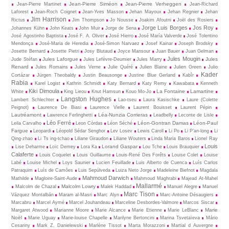
Jean-Pierre Siméon
Jean-Pierre Verheggen
Jean-Pierre Martinet
Jean-Richard
Laforest
Jean-Roch Coignet
Jean-Yves Masson
Jehan Mayoux
Jehan Regnier
Jehan
Jim Harrison
Rictus
Jim Thompson
Jo Nousse
Joakim Afoutni
Joël des Rosiers
Jorge Luis Borges
Jos Roy
Johannes Kühn
John Keats
John Muir
Jorge de Sena
José Agostinho Baptista
José F. A. Oliver
José Hierro
José María Valverde
José Tolentino
Mendonça
José-Maria de Heredia
José-Simon Narvaez
Josef Kainar
Joseph Brodsky
Josette Bernard
Josette Pietri
Josy Blutaud
Joyce Mansour
Juan Bauer
Juan Gelman
Jules Mougin
Jules Laforgue
Jules
Jude Stéfan
Jules Lefèvre-Deumier
Jules Marry
Renard
Jules Romains
Jules Verne
Julie Quéré
Julien Blaine
Julien Green
Julio
Kader
Cortázar
Jürgen Theobaldy
Justin Beausonge
Justine Blue Gerland
Kabîr
Rabia
Karel Logist
Kathrin Schmidt
Katy Bernard
Katy Remy
Kawabata
Kenneth
Kiki Dimoula
La Fontaine
Lamartine
White
King Lieou
Knut Hamsun
Kouo Mo-Jo
Langston Hughes
Lambert Schlechter
Lao-tseu
Laura Kasischke
Laure (Colette
Peignot)
Laurence De Biasi
Laurence Vielle
Laurent Bouisset
Laurent Pépin
Lautréamont
Léa-Nunzia Corrieras
Lawrence Ferlinghetti
Leadbelly
Leconte de Lisle
Léo Ferré
Léon-Gontran Damas
Léon-Paul
Leila Carvalho
Leon Còrdas
Léon Séché
Fargue
Leopardi
Léopold Sédar Senghor
Lev Losev
Lewis Caroll
Li Po
Li P’an-long
Li
Qing-zhao
Li Ts ing-tchao
Liliane Giraudon
Liliane Wouters
Linda Maria Baros
Lionel Ray
Louis
Lorand Gaspar
Lise Deharme
Loïc Demey
Lora Ka
Lou Tche
Louis Brauquier
Calaferte
Louis Coquelet
Louis Guillaume
Louis-René Des Forêts
Louise Colet
Louise
Labé
Louise Michel
Loys Saunier
Lucien Feuillade
Luis Alberto de Cuenca
Luís Carlos
Patraquim
Luís de Camões
Luis Sepúlveda
Luiza Neto Jorge
Madeleine Biefnot
Magdala
Mahmoud Darwich
Mathilde
Magloire-Saint-Aude
Mahmoud Maghrabi
Majead At-Mahel
Mallarmé
Malcolm Lowry
Malcolm de Chazal
Malek Haddad
Manuel Alegre
Manuel
Marc Tison
Vázquez Montalbán
Maram al-Masri
Marc Alyn
Marc-Antoine Désaugiers
Marcabru
Marcel Aymé
Marcel Jouhandeau
Marceline Desbordes-Valmore
Marcos Siscar
Marie
Margaret Atwood
Marianne Moore
Marie Alcance
Marie Etienne
Marie LeBlanc
Noël
Marie Uguay
Marie-louise Chapelle
Marilyne Bertoncini
Marina Tsvetaïeva
Mário
Cesariny
Mark Z. Danielewski
Marlène Tissot
Marta Morazzoni
Martial d Auvergne