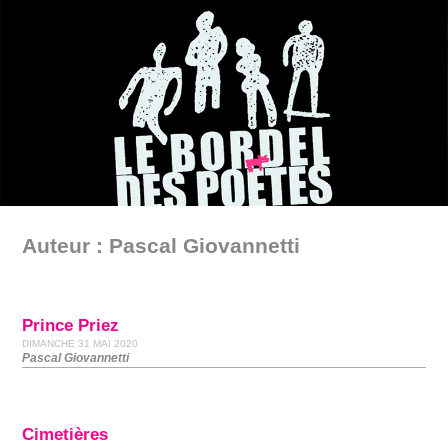
Auteur : Pascal Giovannetti
Prince Priez
DIMANCHE 31 MAI 2020
Pascal Giovannetti
Cimetières