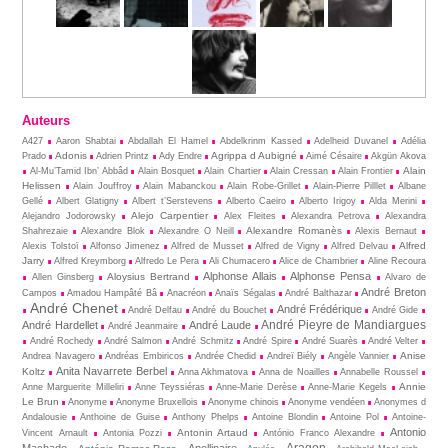
Auteurs
A427
Aaron Shabtai
Abdallah El Hamel
Abdelkrinm Kassed
Adelheid Duvanel
Adélia
Adonis
Agrippa d Aubigné
Prado
Adrien Printz
Ady Endre
Aimé Césaire
Akgün Akova
Alain
Al-Mu’Tamid Ibn’ Abbâd
Alain Bosquet
Alain Chartier
Alain Cressan
Alain Frontier
Helissen
Alain Jouffroy
Alain Mabanckou
Alain Robe-Grillet
Alain-Pierre Pilllet
Albane
Gellé
Albert Glatigny
Albert t’Serstevens
Alberto Caeiro
Alberto Irigoy
Alda Merini
Alejo Carpentier
Alejandro Jodorowsky
Alex Fleites
Alexandra Petrova
Alexandra
Alexandre Romanès
Shahrezaie
Alexandre Blok
Alexandre O Neill
Alexis Bernaut
Alfred
Alexis Tolstoï
Alfonso Jimenez
Alfred de Musset
Alfred de Vigny
Alfred Delvau
Jarry
Alfred Kreymborg
Alfredo Le Pera
Ali Chumacero
Alice de Chambrier
Aline Recoura
Alphonse Allais
Alphonse Pensa
Aloysius Bertrand
Allen Ginsberg
Alvaro de
André Breton
Campos
Amadou Hampâté Bâ
Anacréon
Anaïs Ségalas
André Balthazar
André Chenet
André Frédérique
André Delfau
André du Bouchet
André Gide
André Pieyre de Mandiargues
André Hardellet
André Laude
André Jeanmaire
André Rochedy
André Salmon
André Schmitz
André Spire
André Suarès
André Velter
Anise
Andrea Navagero
Andréas Embiricos
Andrée Chedid
Andreï Biély
Angèle Vannier
Anita Navarrete Berbel
Koltz
Anna Akhmatova
Anna de Noailles
Annabelle Roussel
Annie
Anne Marguerite Milleliri
Anne Teyssiéras
Anne-Marie Derèse
Anne-Marie Kegels
Le Brun
Anonyme
Anonyme Bruxellois
Anonyme chinois
Anonyme vendéen
Anonymes d
Andalousie
Anthoine de Guise
Anthony Phelps
Antoine Blondin
Antoine Pol
Antoine-
Antonio
Antonin Artaud
Vincent Arnault
Antonia Pozzi
António Franco Alexandre
Aragon