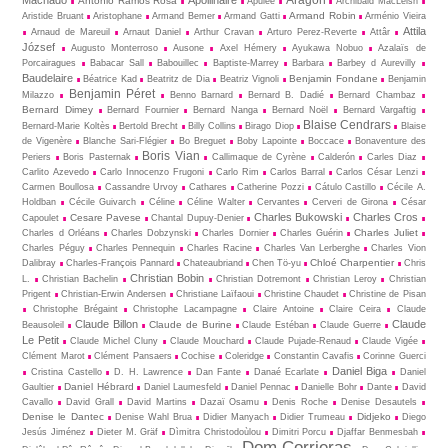
Machado
Apollinaire
António Ramos Rosa
Apulée
Archibald MacLeish
Armand Robin
Aristide Bruant
Aristophane
Armand Bemer
Armand Gatti
Arménio Vieira
Attila
Arnaud de Mareuil
Arnaut Daniel
Arthur Cravan
Arturo Perez-Reverte
Attâr
József
Augusto Monterroso
Ausone
Axel Hémery
Ayukawa Nobuo
Azalaïs de
Porcairagues
Babacar Sall
Babouillec
Baptiste-Marrey
Barbara
Barbey d Aurevilly
Baudelaire
Benjamin Fondane
Béatrice Kad
Beatritz de Dia
Beatriz Vignoli
Benjamin
Benjamin Péret
Milazzo
Benno Barnard
Bernard B. Dadié
Bernard Chambaz
Bernard Dimey
Bernard Fournier
Bernard Nanga
Bernard Noël
Bernard Vargaftig
Blaise Cendrars
Bernard-Marie Koltès
Bertold Brecht
Billy Collins
Birago Diop
Blaise
de Vigenère
Blanche Sari-Flégier
Bo Breguet
Boby Lapointe
Boccace
Bonaventure des
Boris Vian
Periers
Boris Pasternak
Callimaque de Cyrène
Cal­derón
Carles Diaz
Carlito Azevedo
Carlo Innocenzo Frugoni
Carlo Rim
Carlos Barral
Carlos César Lenzi
Carmen Boullosa
Cassandre Urvoy
Cathares
Catherine Pozzi
Cátulo Castillo
Cécile A.
Holdban
Cécile Guivarch
Céline
Céline Walter
Cervantes
Cerveri de Girona
César
Charles Bukowski
Charles Cros
Cesare Pavese
Capoulet
Chantal Dupuy-Denier
Charles Juliet
Charles d Orléans
Charles Dobzynski
Charles Dornier
Charles Guérin
Charles Péguy
Charles Pennequin
Charles Racine
Charles Van Lerberghe
Charles Vion
Chloé Charpentier
Dalibray
Charles-François Pannard
Chateaubriand
Chen Tö-yu
Chris
Christian Bobin
L.
Christian Bachelin
Christian Dotremont
Christian Leroy
Christian
Prigent
Christian-Erwin Andersen
Christiane Laïfaoui
Christine Chaudet
Christine de Pisan
Christophe Brégaint
Christophe Lacampagne
Claire Antoine
Claire Ceira
Claude
Claude Billon
Claude
Claude de Burine
Beausoleil
Claude Estéban
Claude Guerre
Le Petit
Claude Michel Cluny
Claude Mouchard
Claude Pujade-Renaud
Claude Vigée
Clément Marot
Clément Pansaers
Cochise
Coleridge
Constantin Cavafis
Corinne Guerci
Daniel Biga
Cristina Castello
D. H. Lawrence
Dan Fante
Danaé Ecarlate
Daniel
Daniel Hébrard
Gaultier
Daniel Laumesfeld
Daniel Pennac
Danielle Bohr
Dante
David
Cavallo
David Grall
David Martins
Dazaï Osamu
Denis Roche
Denise Desautels
Denise le Dantec
Didjeko
Denise Wahl Brua
Didier Manyach
Didier Trumeau
Diego
Jesús Jiménez
Dieter M. Gräf
Dìmitra Christodoùlou
Dimitri Porcu
Djaffar Benmesbah
Dom Corrieras