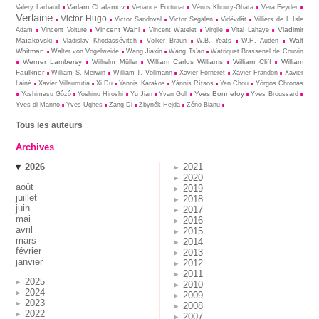
Varlam Chalamov
Valery Larbaud
Venance Fortunat
Vénus Khoury-Ghata
Vera Feyder
Verlaine
Victor Hugo
Victor Sandoval
Victor Segalen
Vidêvdât
Villiers de L Isle
Vincent Wahl
Vladimir
Adam
Vincent Voiture
Vincent Watelet
Virgile
Vital Lahaye
Maïakovski
Walt
Vladislav Khodassévitch
Volker Braun
W.B. Yeats
W.H. Auden
Whitman
Walter von Vogelweide
Wang Jiaxin
Wang Ts’an
Watriquet Brassenel de Couvin
Werner Lambersy
William Carlos Williams
William Cliff
William
Wilhelm Müller
Faulkner
William S. Merwin
William T. Vollmann
Xavier Forneret
Xavier Frandon
Xavier
Lainé
Xavier Villaurrutia
Xi Du
Yannis Karakos
Yànnis Rìtsos
Yen Chou
Yòrgos Chronas
Yves Bonnefoy
Yoshimasu Gôzô
Yoshino Hiroshi
Yu Jian
Yvan Goll
Yves Broussard
Yves di Manno
Yves Ughes
Zang Di
Zbynĕk Hejda
Zéno Bianu
Tous les auteurs
Archives
2026
2021
2020
août
2019
juillet
2018
juin
2017
mai
2016
avril
2015
mars
2014
février
2013
janvier
2012
2011
2025
2010
2024
2009
2023
2008
2022
2007