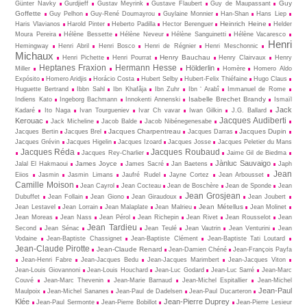
Guy
Günter Navky
Gurdjieff
Gustav Meyrink
Gustave Flaubert
Guy de Maupassant
Goffette
Guy Pelhon
Guy-René Dou­may­rou
Guylaine Monnier
Han-Shan
Hans Liep
Heinrich Heine
Haris Vlavianos
Harold Pinter
Heberto Padilla
Hector Berenguer
Helder
Moura Pereira
Hélène Bessette
Hélène Neveur
Hélène Sanguinetti
Hélène Vacaresco
Henri
Hemingway
Henri Abril
Henri Bosco
Henri de Régnier
Henri Meschonnic
Michaux
Henry Bauchau
Henri Pichette
Henri Pourrat
Henry Clairvaux
Henry
Heptanes Fraxion
Hermann Hesse
Hölderlin
Miller
Homère
Homero Aldo
Expósito
Homero Aridjis
Horácio Costa
Hubert Selby
Hubert-Felix Thiéfaine
Hugo Claus
Huguette Bertrand
Ibbn Sahl
Ibn Khafâja
Ibn Zuhr
Ibn ‘ Arabî
Immanuel de Rome
Isabelle Brechet Brandy
Indiens Kato
Ingeborg Bachmann
Innokenti Annenski
Ismaïl
Jack
Kadaré
Ito Naga
Ivan Tourgueniev
Ivar Ch vavar
Iwan Gilkin
J.G. Ballard
Jacques Audiberti
Kerouac
Jack Micheline
Jacob Balde
Jacob Nibénegenesabe
Jacques Charpentreau
Jacques Dupin
Jacques Bertin
Jacques Brel
Jacques Darras
Jacques Grévin
Jacques Higelin
Jacques Izoard
Jacques Josse
Jacques Peletier du Mans
Jacques Réda
Jacques Roubaud
Jacques Rey-Charlier
Jaime Gil de Biedma
Jànluc Sauvaigo
James Joyce
Jalal El Hakmaoui
James Sacré
Jan Baetens
Japh
Jean
Eiios
Jasmin
Jasmin Limans
Jaufré Rudel
Jayne Cortez
Jean Arbousset
Camille Moison
Jean Cayrol
Jean Cocteau
Jean de Boschère
Jean de Sponde
Jean
Jean Grosjean
Dubuffet
Jean Follain
Jean Giono
Jean Giraudoux
Jean Joubert
Jean Métellus
Jean Lestavel
Jean Lorrain
Jean Malaplate
Jean Malrieu
Jean Molinet
Jean Moreas
Jean Nass
Jean Pérol
Jean Richepin
Jean Rivet
Jean Rousselot
Jean
Jean Tardieu
Second
Jean Sénac
Jean Teulé
Jean Vautrin
Jean Venturini
Jean
Vodaine
Jean-Baptiste Chassignet
Jean-Baptiste Clément
Jean-Baptiste Tati Loutard
Jean-Claude Pirotte
Jean-Claude Renard
Jean-Damien Chéné
Jean-François Payfa
Jean-Henri Fabre
Jean-Jacques Bedu
Jean-Jacques Marimbert
Jean-Jacques Viton
Jean-Louis Giovannoni
Jean-Louis Houchard
Jean-Luc Godard
Jean-Luc Sarré
Jean-Marc
Couvé
Jean-Marc Thevenin
Jean-Marie Barnaud
Jean-Michel Espitallier
Jean-Michel
Jean-Paul
Maulpoix
Jean-Michel Sananes
Jean-Paul de Dadelsen
Jean-Paul Ducarteron
Klée
Jean-Pierre Duprey
Jean-Paul Sermonte
Jean-Pierre Bobillot
Jean-Pierre Lesieur