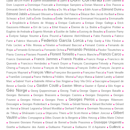
Djalâl ad-Dîn Rûmî
Djamel Bouabdellah
Djamīl
Dom Gabrielli
Dom Loupvent
Dominique Fourcade
Dominique Sampiero
Dorian Masson
Dos Passos
Edmond Dune
du Bellay
Drimaraki-Servò
Du Bartas
Du Mu
Edgar Poe
Edith Azam
Edmond Jabès
Edouard Glissant
Eduardo Del Palacio
Éléazar Ben Jacob Ha-Bavli
Elena
Émile Verhaeren
Schwarz
Emil Juliš
Émile Goudeau
Emmanuel Hocquard
Emmanuelle
K
Empédocle
Enfants de Woippy
Enrique Cadicamo
Enrique Diego Gallego
Erick
Eugène Pottier
Gaussens-Hillwater
Erri de Luca
Ethel Krauze
Étienne de La Boétie
Eugénio de Andrade
Eugenio Montale
Eusèbe de Salles
Eustorg de Beaulieu
Évariste Parny
Ezra Pound
Évelyne Salope Nourtier
Fabienne Abril-Hébrard
Fabio Pusterla
Fabrice
Federico García Lorca
Farre
Fabrice Marzuolo
Felip Gardy
Félix Fénéon
Felix Leclerc
Félix Moreau
Fénelon
Ferdinand Bascoul
Fernand Comte
Fernando de
Fernando Pessoa
Fiodor Tiouttchev
Rojas
Fernando Echevarría
Fernando Ochoa
Florent Toniello
Francis Carco
Flavia Cosma
Flaviano Pisanelli
Francis Blanche
Francis Jammes
Francis Picabia
Francis Dannemark
Francis Ponge
Francisco de
François
Quevedo
Francisco Hernández
Franck Doyen
François Cassingena-Trévedy
Cheng
François d Assise
François de Neufchateau
François Dolfini
François Jacqmin
François Villon
François Maynard
Françoise Bocquentin
Françoise Pascal
Frank Venaille
Franz Hellens
František Listopad
Frédéric Mistral
Fukyo Matoa
Gabriel Landry
Gabriel
Marc
Gabriel Yturri
Gabrielle Althen
Gao Xingjian
Gary Vila Ortíz
Gascogne
Gaspard de
Gaston Couté
Gaston Miron
Besse
Gastão Cruz
Gautier d Épinal
Géo Koger
Géo Norge
Georg Trakl
Georg Quppersimaan
George Oppen
Georges Bataille
Georges Bernanos
Georges Brassens
Georges Castera
Georges Desportes
Georges
Georges Perros
Fourest
Georges Hénein
Georges Perec
Georges Ribemont-
Dessaigne
Georges Rodenbach
Georges Thinès
Gérald Neveu
Gérard Bocholier
Gérard
Germain Nouveau
de Nerval
Gérard Legrand
Gérard Mordillat
Gerhard Falkner
Gervais
Gilbert
Ghérasim Luca
de Tilbury
Ghjacumu Thiers
Gil Scott-Heron
Gilbert Joncour
Vautrin
Gilles Compagnon
Gilles Durant de la Bergerie
Gilles Hetzog
Gilles-Marie Chénot
Giuseppe Ungaretti
Giovanni Gioviano Pontano
Giraud de Borneil
Gisèle Prassinos
Guillevic
Goethe
Guillaume des Autelz
Guillaume Flamant
Guillaume IX d Aquitaine