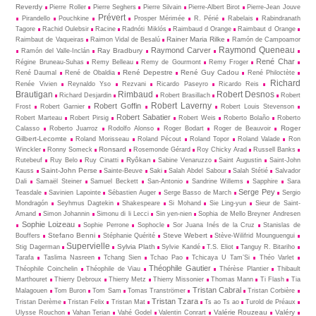
Reverdy
Pierre Roller
Pierre Seghers
Pierre Silvain
Pierre-Albert Birot
Pierre-Jean Jouve
Prévert
Pirandello
Pouchkine
Prosper Mérimée
R. Périé
Rabelais
Rabindranath
Tagore
Rachid Oulebsir
Racine
Radnóti Miklós
Raimbaud d Orange
Raimbaut d Orange
Rainer Maria Rilke
Raimbaut de Vaqueiras
Raimon Vidal de Besalú
Ramón de Campoamor
Raymond Queneau
Raymond Carver
Ray Bradbury
Ramón del Valle-Inclán
René Char
Régine Bruneau-Suhas
Remy Belleau
Remy de Gourmont
Remy Froger
René Depestre
René Guy Cadou
René Daumal
René de Obaldia
René Philoctète
Richard
Renée Vivien
Reynaldo Yso
Rezvani
Ricardo Paseyro
Ricardo Reis
Brautigan
Rimbaud
Robert Desnos
Richard Desjardin
Robert Brasillach
Robert
Robert Laverny
Robert Goffin
Frost
Robert Garnier
Robert Louis Stevenson
Robert Sabatier
Robert Marteau
Robert Pirsig
Robert Weis
Roberto Bolaño
Roberto
Roger
Calasso
Roberto Juarroz
Rodolfo Alonso
Roger Bodart
Roger de Beauvoir
Gilbert-Lecomte
Roland Morisseau
Roland Pécout
Roland Topor
Roland Valade
Ron
Ronsard
Winckler
Ronny Someck
Rosemonde Gérard
Roy Chicky Arad
Russell Banks
Ryôkan
Rutebeuf
Ruy Belo
Ruy Cinatti
Sabine Venaruzzo
Saint Augustin
Saint-John
Saint-John Perse
Kauss
Sainte-Beuve
Saki
Salah Abdel Sabour
Salah Stétié
Salvador
Dali
Samaël Steiner
Samuel Beckett
San-Antonio
Sandrine Willems
Sapphire
Sara
Serge Pey
Teasdale
Savinien Lapointe
Sébastien Auger
Serge Basso de March
Sergio
Mondragón
Seyhmus Dagtekin
Shakespeare
Si Mohand
Sie Ling-yun
Sieur de Saint-
Amand
Simon Johannin
Simonu di li Lecci
Sin yen-nien
Sophia de Mello Breyner Andresen
Sophie Loizeau
Sophie Perrone
Sophocle
Sor Juana Inés de la Cruz
Stanislas de
Stefano Benni
Steve Webert
Bouffers
Stéphanie Quérité
Stève-Wilifrid Mounguengui
Supervielle
Sylvia Plath
Stig Dagerman
Sylvie Kandé
T.S. Eliot
Tanguy R. Bitariho
Tarafa
Taslima Nasreen
Tchang Sien
Tchao Pao
Tchicaya U Tam’Si
Théo Varlet
Théophile Gautier
Théophile Coinchelin
Théophile de Viau
Thérèse Plantier
Thibault
Marthouret
Thierry Debroux
Thierry Metz
Thierry Missonier
Thomas Mann
Ti Flash
Tia
Tristan Cabral
Malagouen
Tom Buron
Tom Sam
Tomas Tranströmer
Tristan Corbière
Tristan Tzara
Tristan Derème
Tristan Felix
Tristan Mat
Ts ao Ts ao
Turold de Préaux
Valérie Rouzeau
Valéry
Ulysse Rouchon
Vahan Terian
Vahé Godel
Valentin Conrart