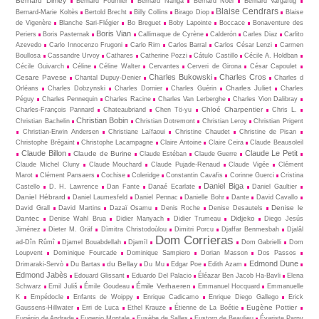
Bernard Dimey
Bernard Fournier
Bernard Nanga
Bernard Noël
Bernard Vargaftig
Blaise Cendrars
Bernard-Marie Koltès
Bertold Brecht
Billy Collins
Birago Diop
Blaise
de Vigenère
Blanche Sari-Flégier
Bo Breguet
Boby Lapointe
Boccace
Bonaventure des
Boris Vian
Periers
Boris Pasternak
Callimaque de Cyrène
Cal­derón
Carles Diaz
Carlito
Azevedo
Carlo Innocenzo Frugoni
Carlo Rim
Carlos Barral
Carlos César Lenzi
Carmen
Boullosa
Cassandre Urvoy
Cathares
Catherine Pozzi
Cátulo Castillo
Cécile A. Holdban
Cécile Guivarch
Céline
Céline Walter
Cervantes
Cerveri de Girona
César Capoulet
Charles Bukowski
Charles Cros
Cesare Pavese
Chantal Dupuy-Denier
Charles d
Charles Juliet
Orléans
Charles Dobzynski
Charles Dornier
Charles Guérin
Charles
Péguy
Charles Pennequin
Charles Racine
Charles Van Lerberghe
Charles Vion Dalibray
Chloé Charpentier
Charles-François Pannard
Chateaubriand
Chen Tö-yu
Chris L.
Christian Bobin
Christian Bachelin
Christian Dotremont
Christian Leroy
Christian Prigent
Christian-Erwin Andersen
Christiane Laïfaoui
Christine Chaudet
Christine de Pisan
Christophe Brégaint
Christophe Lacampagne
Claire Antoine
Claire Ceira
Claude Beausoleil
Claude Billon
Claude Le Petit
Claude de Burine
Claude Estéban
Claude Guerre
Claude Michel Cluny
Claude Mouchard
Claude Pujade-Renaud
Claude Vigée
Clément
Marot
Clément Pansaers
Cochise
Coleridge
Constantin Cavafis
Corinne Guerci
Cristina
Daniel Biga
Castello
D. H. Lawrence
Dan Fante
Danaé Ecarlate
Daniel Gaultier
Daniel Hébrard
Daniel Laumesfeld
Daniel Pennac
Danielle Bohr
Dante
David Cavallo
Denise le
David Grall
David Martins
Dazaï Osamu
Denis Roche
Denise Desautels
Dantec
Didjeko
Denise Wahl Brua
Didier Manyach
Didier Trumeau
Diego Jesús
Jiménez
Dieter M. Gräf
Dìmitra Christodoùlou
Dimitri Porcu
Djaffar Benmesbah
Djalâl
Dom Corrieras
ad-Dîn Rûmî
Djamel Bouabdellah
Djamīl
Dom Gabrielli
Dom
Loupvent
Dominique Fourcade
Dominique Sampiero
Dorian Masson
Dos Passos
Edmond Dune
du Bellay
Drimaraki-Servò
Du Bartas
Du Mu
Edgar Poe
Edith Azam
Edmond Jabès
Edouard Glissant
Eduardo Del Palacio
Éléazar Ben Jacob Ha-Bavli
Elena
Émile Verhaeren
Schwarz
Emil Juliš
Émile Goudeau
Emmanuel Hocquard
Emmanuelle
K
Empédocle
Enfants de Woippy
Enrique Cadicamo
Enrique Diego Gallego
Erick
Eugène Pottier
Gaussens-Hillwater
Erri de Luca
Ethel Krauze
Étienne de La Boétie
Eugénio de Andrade
Eugenio Montale
Eusèbe de Salles
Eustorg de Beaulieu
Évariste Parny