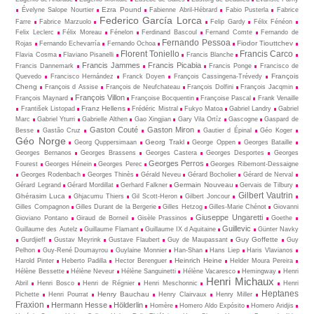
Ezra Pound
Évelyne Salope Nourtier
Fabienne Abril-Hébrard
Fabio Pusterla
Fabrice
Federico García Lorca
Farre
Fabrice Marzuolo
Felip Gardy
Félix Fénéon
Felix Leclerc
Félix Moreau
Fénelon
Ferdinand Bascoul
Fernand Comte
Fernando de
Fernando Pessoa
Fiodor Tiouttchev
Rojas
Fernando Echevarría
Fernando Ochoa
Florent Toniello
Francis Carco
Flavia Cosma
Flaviano Pisanelli
Francis Blanche
Francis Jammes
Francis Picabia
Francis Dannemark
Francis Ponge
Francisco de
François
Quevedo
Francisco Hernández
Franck Doyen
François Cassingena-Trévedy
Cheng
François d Assise
François de Neufchateau
François Dolfini
François Jacqmin
François Villon
François Maynard
Françoise Bocquentin
Françoise Pascal
Frank Venaille
Franz Hellens
František Listopad
Frédéric Mistral
Fukyo Matoa
Gabriel Landry
Gabriel
Marc
Gabriel Yturri
Gabrielle Althen
Gao Xingjian
Gary Vila Ortíz
Gascogne
Gaspard de
Gaston Couté
Gaston Miron
Besse
Gastão Cruz
Gautier d Épinal
Géo Koger
Géo Norge
Georg Trakl
Georg Quppersimaan
George Oppen
Georges Bataille
Georges Bernanos
Georges Brassens
Georges Castera
Georges Desportes
Georges
Georges Perros
Fourest
Georges Hénein
Georges Perec
Georges Ribemont-Dessaigne
Georges Rodenbach
Georges Thinès
Gérald Neveu
Gérard Bocholier
Gérard de Nerval
Germain Nouveau
Gérard Legrand
Gérard Mordillat
Gerhard Falkner
Gervais de Tilbury
Gilbert Vautrin
Ghérasim Luca
Ghjacumu Thiers
Gil Scott-Heron
Gilbert Joncour
Gilles Compagnon
Gilles Durant de la Bergerie
Gilles Hetzog
Gilles-Marie Chénot
Giovanni
Giuseppe Ungaretti
Gioviano Pontano
Giraud de Borneil
Gisèle Prassinos
Goethe
Guillevic
Guillaume des Autelz
Guillaume Flamant
Guillaume IX d Aquitaine
Günter Navky
Guy Goffette
Gurdjieff
Gustav Meyrink
Gustave Flaubert
Guy de Maupassant
Guy
Pelhon
Guy-René Dou­may­rou
Guylaine Monnier
Han-Shan
Hans Liep
Haris Vlavianos
Heinrich Heine
Harold Pinter
Heberto Padilla
Hector Berenguer
Helder Moura Pereira
Hélène Bessette
Hélène Neveur
Hélène Sanguinetti
Hélène Vacaresco
Hemingway
Henri
Henri Michaux
Abril
Henri Bosco
Henri de Régnier
Henri Meschonnic
Henri
Heptanes
Henry Bauchau
Pichette
Henri Pourrat
Henry Clairvaux
Henry Miller
Fraxion
Hermann Hesse
Hölderlin
Homère
Homero Aldo Expósito
Homero Aridjis