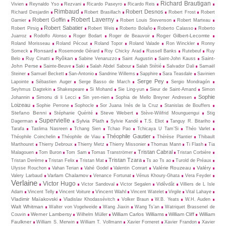
Richard Brautigan
Vivien
Reynaldo Yso
Rezvani
Ricardo Paseyro
Ricardo Reis
Rimbaud
Robert Desnos
Richard Desjardin
Robert Brasillach
Robert Frost
Robert
Robert Laverny
Robert Goffin
Garnier
Robert Louis Stevenson
Robert Marteau
Robert Sabatier
Robert Pirsig
Robert Weis
Roberto Bolaño
Roberto Calasso
Roberto
Roger Gilbert-Lecomte
Juarroz
Rodolfo Alonso
Roger Bodart
Roger de Beauvoir
Roland Morisseau
Roland Pécout
Roland Topor
Roland Valade
Ron Winckler
Ronny
Ronsard
Someck
Rosemonde Gérard
Roy Chicky Arad
Russell Banks
Rutebeuf
Ruy
Ryôkan
Saint-
Belo
Ruy Cinatti
Sabine Venaruzzo
Saint Augustin
Saint-John Kauss
John Perse
Sainte-Beuve
Saki
Salah Abdel Sabour
Salah Stétié
Salvador Dali
Samaël
Steiner
Samuel Beckett
San-Antonio
Sandrine Willems
Sapphire
Sara Teasdale
Savinien
Serge Pey
Lapointe
Sébastien Auger
Serge Basso de March
Sergio Mondragón
Seyhmus Dagtekin
Shakespeare
Si Mohand
Sie Ling-yun
Sieur de Saint-Amand
Simon
Sophie
Johannin
Simonu di li Lecci
Sin yen-nien
Sophia de Mello Breyner Andresen
Loizeau
Sophie Perrone
Sophocle
Sor Juana Inés de la Cruz
Stanislas de Bouffers
Stefano Benni
Steve Webert
Stéphanie Quérité
Stève-Wilifrid Mounguengui
Stig
Supervielle
Sylvia Plath
Dagerman
Sylvie Kandé
T.S. Eliot
Tanguy R. Bitariho
Tarafa
Taslima Nasreen
Tchang Sien
Tchao Pao
Tchicaya U Tam’Si
Théo Varlet
Théophile Gautier
Théophile Coinchelin
Théophile de Viau
Thérèse Plantier
Thibault
Marthouret
Thierry Debroux
Thierry Metz
Thierry Missonier
Thomas Mann
Ti Flash
Tia
Tristan Cabral
Malagouen
Tom Buron
Tom Sam
Tomas Tranströmer
Tristan Corbière
Tristan Tzara
Tristan Derème
Tristan Felix
Tristan Mat
Ts ao Ts ao
Turold de Préaux
Valérie Rouzeau
Valéry
Ulysse Rouchon
Vahan Terian
Vahé Godel
Valentin Conrart
Varlam Chalamov
Valery Larbaud
Venance Fortunat
Vénus Khoury-Ghata
Vera Feyder
Verlaine
Victor Hugo
Victor Sandoval
Victor Segalen
Vidêvdât
Villiers de L Isle
Vincent Wahl
Adam
Vincent Telly
Vincent Voiture
Vincent Watelet
Virgile
Vital Lahaye
Vladimir Maïakovski
Vladislav Khodassévitch
Volker Braun
W.B. Yeats
W.H. Auden
Walt Whitman
Walter von Vogelweide
Wang Jiaxin
Wang Ts’an
Watriquet Brassenel de
Werner Lambersy
William Carlos Williams
William Cliff
William
Couvin
Wilhelm Müller
Faulkner
William S. Merwin
William T. Vollmann
Xavier Forneret
Xavier Frandon
Xavier