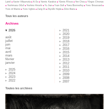
Lainé
Xavier Villaurrutia
Xi Du
Yannis Karakos
Yànnis Rìtsos
Yen Chou
Yòrgos Chronas
Yves Bonnefoy
Yoshimasu Gôzô
Yoshino Hiroshi
Yu Jian
Yvan Goll
Yves Broussard
Yves di Manno
Yves Ughes
Zang Di
Zbynĕk Hejda
Zéno Bianu
Tous les auteurs
Archives
2026
2021
2020
août
2019
juillet
2018
juin
2017
mai
2016
avril
2015
mars
2014
février
2013
janvier
2012
2011
2025
2010
2024
2009
2023
2008
2022
2007
Toutes les archives