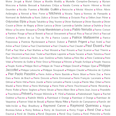
Murielle Compère-Demarcy
Moine Jin-gak
Muriel Odoyer
Murièle Modély
Myriam
Moscona
Nahida Bessadi
Nakahara Chûya
Natalia Correia
Nazim Hikmet
Nicolaï
Nicolás Guillén
Goumilev
Nicolás Fuentes
Nietz­sche
Nikolaï Kliouïev
Níkos Alèxis
Nitcheva
Aslànoglou
Nimrod
Nino Ferrer
Nivaria Tejera
Nonnos de Panopolis
Octavio Paz
Normand de Bellefeuille
Nuno Júdice
Octave Mirbeau
Odilon-Jean Périer
Odyssèas Elỳtis
Okada Takahiko
Oleg Youriev
Olivier Barbarant
Olivier Basselin
Olivier
Cousin
Olivier de Magny
Olivier Larizza
Olivier Larronde
Ophélie Jaësan
Orphée
Oscar
Pablo Neruda
Ossip Mandelstam
Milosz
Oscarine Bosquet
Ovide
Parme Ceriset
Partition Rouge
Pascal Bonetti
Pascal Giovannetti
Pascal Riou
Pascal Ulrich
Pascual
Patrice Maltaverne
Contursi
Patrice de La Tour du Pin
Patrice Louise
Patrice
Patrick Prigent
Patricia Ryckewaert
Repusseau
Patrick Dubost
Paul André
Paul
Paul Éluard
Paul
Paul Celan
Arène
Paul Chamberland
Paul Chaulot
Paul Claudel
Fort
Paul Mari
Paul Mathieu
Paul Morand
Paul Rosario
Paul Scarron
Paul Thierrin
Paul Vincensini
Paul-Jean Toulet
Paul-Marie Lapointe
Paula Tavares
Paulo Teixeira
Pavel
Šrut
Pedro Carmona
Pedro Juan Gutiérrez
Pedro Salinas
Pèire Bec
Peire Cardenal
Peire
Vidal
Pernette du Guillet
Peter Grizzi
Pétrarque
Pétrone
Peuple Aztèque
Peuple Haussa
Philippe
Peuple Kurde
Philippe Beck
Philippe de Thaun
Philippe Dewolf
Philippe Djian
Jaccottet
Philippe Soupault
Philippe Lekeuche
Philippre Claudel
Philoxène de Cythère
Pier Paolo Pasolini
Pierre Arétin
Pierre Bastide
Pierre Béarn
Pierre Dac
Pierre
Daru
Pierre de Brach
Pierre Desvois
Pierre Emmanuel
Pierre François Lacenaire
Pierre
Pierre Louÿs
Pierre Mac Orlan
Gilman
Pierre Hild
Pierre Jourde
Pierre Lemaitre
Pierre
Pierre Reverdy
Maubé
Pierre Minet
Pierre Morhange
Pierre Pelot
Pierre Peuchmaurd
Pierre Roller
Pierre Seghers
Pierre Silvain
Pierre-Albert Birot
Pierre-Jean Jouve
Pirandello
Prévert
Pouchkine
Prosper Mérimée
R. Périé
Rabelais
Rabindranath Tagore
Rachid
Oulebsir
Racine
Radnóti Miklós
Raimbaud d Orange
Raimbaut d Orange
Raimbaut de
Rainer Maria Rilke
Vaqueiras
Raimon Vidal de Besalú
Ramón de Campoamor
Ramón del
Raymond Queneau
Raymond Carver
Ray Bradbury
Valle-Inclán
Régine
René Char
Bruneau-Suhas
Remy Belleau
Remy de Gourmont
Remy Froger
René
René Depestre
René Guy Cadou
Daumal
René de Obaldia
René Philoctète
Renée