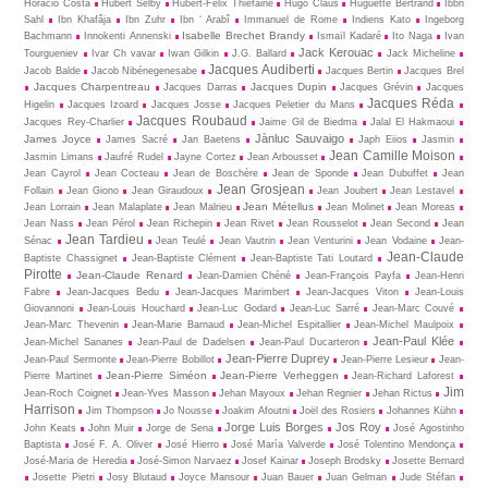
Horácio Costa
Hubert Selby
Hubert-Felix Thiéfaine
Hugo Claus
Huguette Bertrand
Ibbn
Sahl
Ibn Khafâja
Ibn Zuhr
Ibn ‘ Arabî
Immanuel de Rome
Indiens Kato
Ingeborg
Isabelle Brechet Brandy
Bachmann
Innokenti Annenski
Ismaïl Kadaré
Ito Naga
Ivan
Jack Kerouac
Tourgueniev
Ivar Ch vavar
Iwan Gilkin
J.G. Ballard
Jack Micheline
Jacques Audiberti
Jacob Balde
Jacob Nibénegenesabe
Jacques Bertin
Jacques Brel
Jacques Charpentreau
Jacques Dupin
Jacques Darras
Jacques Grévin
Jacques
Jacques Réda
Higelin
Jacques Izoard
Jacques Josse
Jacques Peletier du Mans
Jacques Roubaud
Jacques Rey-Charlier
Jaime Gil de Biedma
Jalal El Hakmaoui
Jànluc Sauvaigo
James Joyce
James Sacré
Jan Baetens
Japh Eiios
Jasmin
Jean Camille Moison
Jasmin Limans
Jaufré Rudel
Jayne Cortez
Jean Arbousset
Jean Cayrol
Jean Cocteau
Jean de Boschère
Jean de Sponde
Jean Dubuffet
Jean
Jean Grosjean
Follain
Jean Giono
Jean Giraudoux
Jean Joubert
Jean Lestavel
Jean Métellus
Jean Lorrain
Jean Malaplate
Jean Malrieu
Jean Molinet
Jean Moreas
Jean Nass
Jean Pérol
Jean Richepin
Jean Rivet
Jean Rousselot
Jean Second
Jean
Jean Tardieu
Sénac
Jean Teulé
Jean Vautrin
Jean Venturini
Jean Vodaine
Jean-
Jean-Claude
Baptiste Chassignet
Jean-Baptiste Clément
Jean-Baptiste Tati Loutard
Pirotte
Jean-Claude Renard
Jean-Damien Chéné
Jean-François Payfa
Jean-Henri
Fabre
Jean-Jacques Bedu
Jean-Jacques Marimbert
Jean-Jacques Viton
Jean-Louis
Giovannoni
Jean-Louis Houchard
Jean-Luc Godard
Jean-Luc Sarré
Jean-Marc Couvé
Jean-Marc Thevenin
Jean-Marie Barnaud
Jean-Michel Espitallier
Jean-Michel Maulpoix
Jean-Paul Klée
Jean-Michel Sananes
Jean-Paul de Dadelsen
Jean-Paul Ducarteron
Jean-Pierre Duprey
Jean-Paul Sermonte
Jean-Pierre Bobillot
Jean-Pierre Lesieur
Jean-
Jean-Pierre Siméon
Jean-Pierre Verheggen
Pierre Martinet
Jean-Richard Laforest
Jim
Jean-Roch Coignet
Jean-Yves Masson
Jehan Mayoux
Jehan Regnier
Jehan Rictus
Harrison
Jim Thompson
Jo Nousse
Joakim Afoutni
Joël des Rosiers
Johannes Kühn
Jorge Luis Borges
Jos Roy
John Keats
John Muir
Jorge de Sena
José Agostinho
Baptista
José F. A. Oliver
José Hierro
José María Valverde
José Tolentino Mendonça
José-Maria de Heredia
José-Simon Narvaez
Josef Kainar
Joseph Brodsky
Josette Bernard
Josette Pietri
Josy Blutaud
Joyce Mansour
Juan Bauer
Juan Gelman
Jude Stéfan