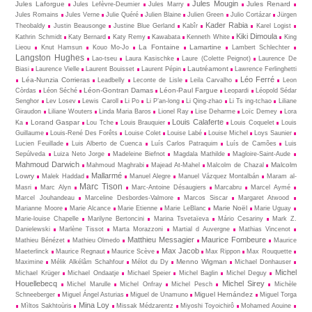
Jules Mougin
Jules Laforgue
Jules Renard
Jules Lefèvre-Deumier
Jules Marry
Jules Romains
Jules Verne
Julie Quéré
Julien Blaine
Julien Green
Julio Cortázar
Jürgen
Kader Rabia
Theobaldy
Justin Beausonge
Justine Blue Gerland
Kabîr
Karel Logist
Kiki Dimoula
Kathrin Schmidt
Katy Bernard
Katy Remy
Kawabata
Kenneth White
King
La Fontaine
Lamartine
Lieou
Knut Hamsun
Kouo Mo-Jo
Lambert Schlechter
Langston Hughes
Lao-tseu
Laura Kasischke
Laure (Colette Peignot)
Laurence De
Lautréamont
Biasi
Laurence Vielle
Laurent Bouisset
Laurent Pépin
Lawrence Ferlinghetti
Léo Ferré
Léa-Nunzia Corrieras
Leadbelly
Leconte de Lisle
Leila Carvalho
Leon
Léon-Gontran Damas
Léon-Paul Fargue
Còrdas
Léon Séché
Leopardi
Léopold Sédar
Senghor
Lev Losev
Lewis Caroll
Li Po
Li P’an-long
Li Qing-zhao
Li Ts ing-tchao
Liliane
Giraudon
Liliane Wouters
Linda Maria Baros
Lionel Ray
Lise Deharme
Loïc Demey
Lora
Louis Calaferte
Lorand Gaspar
Ka
Lou Tche
Louis Brauquier
Louis Coquelet
Louis
Guillaume
Louis-René Des Forêts
Louise Colet
Louise Labé
Louise Michel
Loys Saunier
Lucien Feuillade
Luis Alberto de Cuenca
Luís Carlos Patraquim
Luís de Camões
Luis
Sepúlveda
Luiza Neto Jorge
Madeleine Biefnot
Magdala Mathilde
Magloire-Saint-Aude
Mahmoud Darwich
Malcolm
Mahmoud Maghrabi
Majead At-Mahel
Malcolm de Chazal
Mallarmé
Lowry
Malek Haddad
Manuel Alegre
Manuel Vázquez Montalbán
Maram al-
Marc Tison
Masri
Marc Alyn
Marc-Antoine Désaugiers
Marcabru
Marcel Aymé
Marcel Jouhandeau
Marceline Desbordes-Valmore
Marcos Siscar
Margaret Atwood
Marie Noël
Marianne Moore
Marie Alcance
Marie Etienne
Marie LeBlanc
Marie Uguay
Marie-louise Chapelle
Marilyne Bertoncini
Marina Tsvetaïeva
Mário Cesariny
Mark Z.
Danielewski
Marlène Tissot
Marta Morazzoni
Martial d Auvergne
Mathias Vincenot
Matthieu Messagier
Maurice Fombeure
Mathieu Bénézet
Mathieu Olmedo
Maurice
Max Jacob
Maeterlinck
Maurice Regnaut
Maurice Scève
Max Rippon
Max Rouquette
Menno Wigman
Maximine
Mélik Alkélâm Schahfour
Mélot du Dy
Michael Donhauser
Michel
Michael Krüger
Michael Ondaatje
Michael Speier
Michel Baglin
Michel Deguy
Houellebecq
Michel Sirey
Michel Marulle
Michel Onfray
Michel Pesch
Michèle
Miguel Hernández
Schneeberger
Miguel Ángel Asturias
Miguel de Unamuno
Miguel Torga
Mina Loy
Mìltos Sakhtoùris
Missak Médzarentz
Miyoshi Toyoichirô
Mohamed Aouine