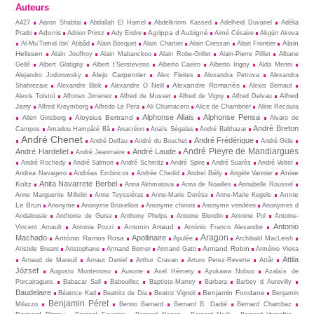
Auteurs
A427
Aaron Shabtai
Abdallah El Hamel
Abdelkrinm Kassed
Adelheid Duvanel
Adélia
Adonis
Agrippa d Aubigné
Prado
Adrien Printz
Ady Endre
Aimé Césaire
Akgün Akova
Alain
Al-Mu’Tamid Ibn’ Abbâd
Alain Bosquet
Alain Chartier
Alain Cressan
Alain Frontier
Helissen
Alain Jouffroy
Alain Mabanckou
Alain Robe-Grillet
Alain-Pierre Pilllet
Albane
Gellé
Albert Glatigny
Albert t’Serstevens
Alberto Caeiro
Alberto Irigoy
Alda Merini
Alejo Carpentier
Alejandro Jodorowsky
Alex Fleites
Alexandra Petrova
Alexandra
Alexandre Romanès
Shahrezaie
Alexandre Blok
Alexandre O Neill
Alexis Bernaut
Alfred
Alexis Tolstoï
Alfonso Jimenez
Alfred de Musset
Alfred de Vigny
Alfred Delvau
Jarry
Alfred Kreymborg
Alfredo Le Pera
Ali Chumacero
Alice de Chambrier
Aline Recoura
Alphonse Allais
Alphonse Pensa
Aloysius Bertrand
Allen Ginsberg
Alvaro de
André Breton
Campos
Amadou Hampâté Bâ
Anacréon
Anaïs Ségalas
André Balthazar
André Chenet
André Frédérique
André Delfau
André du Bouchet
André Gide
André Pieyre de Mandiargues
André Hardellet
André Laude
André Jeanmaire
André Rochedy
André Salmon
André Schmitz
André Spire
André Suarès
André Velter
Anise
Andrea Navagero
Andréas Embiricos
Andrée Chedid
Andreï Biély
Angèle Vannier
Anita Navarrete Berbel
Koltz
Anna Akhmatova
Anna de Noailles
Annabelle Roussel
Annie
Anne Marguerite Milleliri
Anne Teyssiéras
Anne-Marie Derèse
Anne-Marie Kegels
Le Brun
Anonyme
Anonyme Bruxellois
Anonyme chinois
Anonyme vendéen
Anonymes d
Andalousie
Anthoine de Guise
Anthony Phelps
Antoine Blondin
Antoine Pol
Antoine-
Antonio
Antonin Artaud
Vincent Arnault
Antonia Pozzi
António Franco Alexandre
Aragon
Machado
Apollinaire
António Ramos Rosa
Apulée
Archibald MacLeish
Armand Robin
Aristide Bruant
Aristophane
Armand Bemer
Armand Gatti
Arménio Vieira
Attila
Arnaud de Mareuil
Arnaut Daniel
Arthur Cravan
Arturo Perez-Reverte
Attâr
József
Augusto Monterroso
Ausone
Axel Hémery
Ayukawa Nobuo
Azalaïs de
Porcairagues
Babacar Sall
Babouillec
Baptiste-Marrey
Barbara
Barbey d Aurevilly
Baudelaire
Benjamin Fondane
Béatrice Kad
Beatritz de Dia
Beatriz Vignoli
Benjamin
Benjamin Péret
Milazzo
Benno Barnard
Bernard B. Dadié
Bernard Chambaz