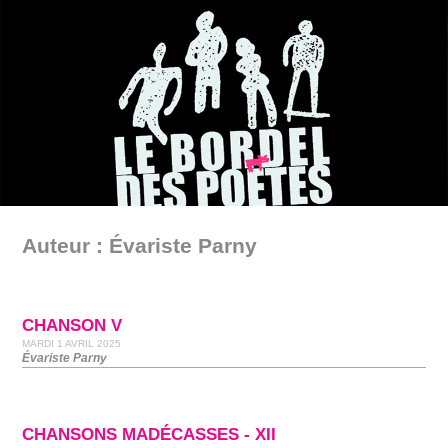
Auteur : Évariste Parny
CHANSON V
MARDI 1 AVRIL 2025
Évariste Parny
CHANSONS MADÉCASSES - XII