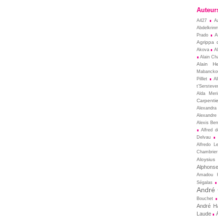
Auteur
A427
A
Abdelkrin
A
Prado
Agrippa 
Akova
A
Alain Cha
Alain He
Mabancko
Pilllet
A
t’Sersteve
Alda Meri
Carpentie
Alexandra
Alexandre
Alexis Ber
Alfred 
Delvau
Alfredo L
Chambrier
Aloysius
Alphons
Amadou 
Ségalas
André
Bouchet
André Ha
Laude