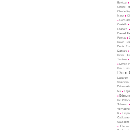
Estéban
Claude M
Claude Pu
Marot
Cl
Constant
Castello
Ecarlate
Daniel H
Pennac
David Gral
Denis Ro
Dantec
Didier T
Jiménez
Dimitri 
Dîn Rûm
Dom C
Loupvent
Sampiero
Drimaraki
Mu
Edga
Edmond
Del Palaci
Schwarz
Verhaere
K
Empé
Cadicamo
Gaussens-
Étienne