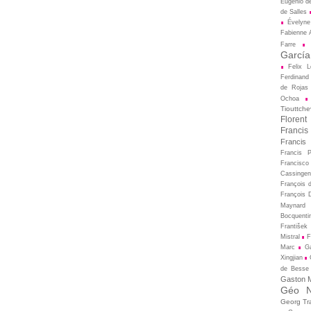
Eugénio d
de Salles
Évelyne
Fabienne A
Farre
García
Felix L
Ferdinand
de Rojas
Ochoa
Tiouttche
Florent
Francis
Francis
Francis 
Francisco
Cassingen
François 
François D
Maynard
Bocquenti
František 
Mistral
F
Marc
Ga
Xingjian
de Besse
Gaston M
Géo N
Georg Tr