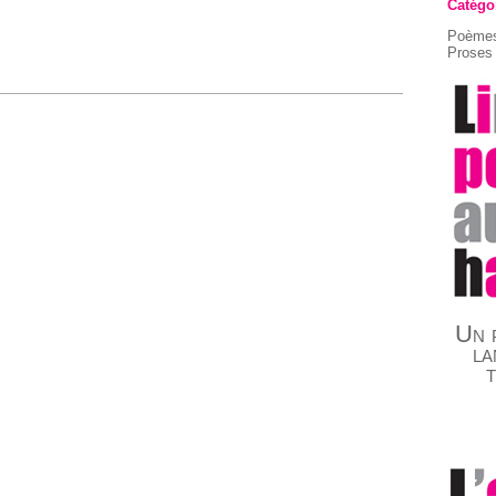
Catégo
Poèmes
Proses 
Un p
la