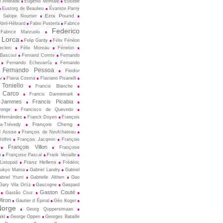
e Andrade
Eugenio Montale
Eusèbe
Eustorg de Beaulieu
Évariste Parny
Ezra Pound
 Salope Nourtier
bril-Hébrard
Fabio Pusterla
Fabrice
Federico
Fabrice Marzuolo
 Lorca
Felip Gardy
Félix Fénéon
eclerc
Félix Moreau
Fénelon
 Bascoul
Fernand Comte
Fernando
Fernando Echevarría
Fernando
Fernando Pessoa
Fiodor
v
Flavia Cosma
Flaviano Pisanelli
 Toniello
Francis Blanche
 Carco
Francis Dannemark
 Jammes
Francis Picabia
Ponge
Francisco de Quevedo
 Hernández
Franck Doyen
François
François Cheng
a-Trévedy
d Assise
François de Neufchateau
olfini
François Jacqmin
François
François Villon
Françoise
n
Françoise Pascal
Frank Venaille
Franz Hellens
Listopad
Frédéric
ukyo Matoa
Gabriel Landry
Gabriel
briel Yturri
Gabrielle Althen
Gao
Gary Vila Ortíz
Gascogne
Gaspard
Gaston Couté
Gastão Cruz
iron
Gautier d Épinal
Géo Koger
orge
Georg Quppersimaan
akl
George Oppen
Georges Bataille