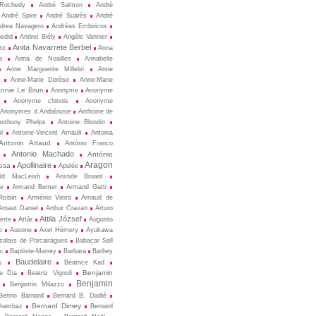
Rochedy
André Salmon
André
André Spire
André Suarès
André
drea Navagero
Andréas Embiricos
edid
Andreï Biély
Angèle Vannier
Anita Navarrete Berbel
tz
Anna
a
Anna de Noailles
Annabelle
Anne Marguerite Milleliri
Anne
s
Anne-Marie Derèse
Anne-Marie
nnie Le Brun
Anonyme
Anonyme
Anonyme chinois
Anonyme
Anonymes d Andalousie
Anthoine de
Anthony Phelps
Antoine Blondin
ol
Antoine-Vincent Arnault
Antonia
Antonin Artaud
António Franco
Antonio Machado
António
Aragon
Apollinaire
osa
Apulée
ald MacLeish
Aristide Bruant
ne
Armand Bemer
Armand Gatti
Robin
Arménio Vieira
Arnaud de
Arnaut Daniel
Arthur Cravan
Arturo
Attila József
erte
Attâr
Augusto
o
Ausone
Axel Hémery
Ayukawa
zalaïs de Porcairagues
Babacar Sall
ec
Baptiste-Marrey
Barbara
Barbey
Baudelaire
y
Béatrice Kad
Benjamin
de Dia
Beatriz Vignoli
Benjamin
Benjamin Milazzo
Benno Barnard
Bernard B. Dadié
Bernard Dimey
Chambaz
Bernard