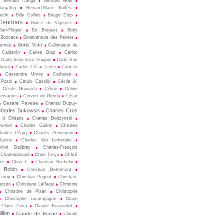
Bernard Nanga
Bernard Noël
argaftig
Bernard-Marie Koltès
echt
Billy Collins
Birago Diop
Cendrars
Blaise de Vigenère
ari-Flégier
Bo Breguet
Boby
Boccace
Bonaventure des Periers
Boris Vian
ternak
Callimaque de
Cal­derón
Carles Diaz
Carlito
Carlo Innocenzo Frugoni
Carlo Rim
arral
Carlos César Lenzi
Carmen
Cassandre Urvoy
Cathares
 Pozzi
Cátulo Castillo
Cécile A.
Cécile Guivarch
Céline
Céline
ervantes
Cerveri de Girona
César
Cesare Pavese
Chantal Dupuy-
harles Bukowski
Charles Cros
s d Orléans
Charles Dobzynski
Charles
ornier
Charles Guérin
harles Péguy
Charles Pennequin
Racine
Charles Van Lerberghe
Vion Dalibray
Charles-François
Chloé
Chateaubriand
Chen Tö-yu
er
Chris L.
Christian Bachelin
n Bobin
Christian Dotremont
Leroy
Christian Prigent
Christian-
ersen
Christiane Laïfaoui
Christine
Christine de Pisan
Christophe
Christophe Lacampagne
Claire
Claire Ceira
Claude Beausoleil
llon
Claude de Burine
Claude