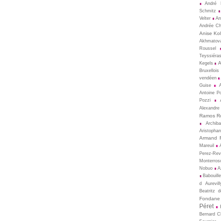
André 
Schmitz
Velter
An
Andrée Ch
Anise Kol
Akhmatov
Roussel
Teyssiéra
A
Kegels
Bruxellois
vendéen
Guise
Antoine P
Pozzi
Alexandre
Ramos R
Archib
Aristopha
Armand 
Mareuil
Perez-Rev
Monterros
Nobuo
A
Babouill
d Aurevill
Beatritz 
Fondane
Péret
Bernard 