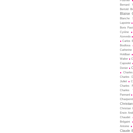
Fournier
Bernard V
Bertold Br
Blaise 
Blanche S
Lapointe
Boris Pas
Cyrène
Azevedo
Carlos B
Boullosa
Catherine
Holdban
Walter
C
Capoulet
C
Denier
Charle
Charles D
Juliet
C
Charles 
Charles 
Pannard
Charpenti
Christia
Christian 
Erwin And
Chaudet
Brégaint
Antoine
Claude Bi