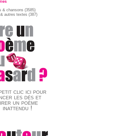
ries
 & chansons
(3585)
& autres textes
(387)
etit clic ici pour
ncer les dés et
tirer un poème
inattendu !