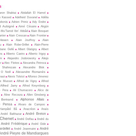
s
aron Shabtai
Abdallah El Hamel
m Kassed
Adelheid Duvanel
Adélia
donis
Adrien Printz
Ady Endre
d Aubigné
Aimé Césaire
Akgün
l-Mu’Tamid Ibn’ Abbâd
Alain Bosquet
rtier
Alain Cressan
Alain Frontier
lissen
Alain Jouffroy
Alain
u
Alain Robe-Grillet
Alain-Pierre
lbane Gellé
Albert Glatigny
Albert
ns
Alberto Caeiro
Alberto Irigoy
Alejo
ni
Alejandro Jodorowsky
r
Alex Fleites
Alexandra Petrova
 Shahrezaie
Alexandre Blok
Alexandre Romanès
 O Neill
naut
Alexis Tolstoï
Alfonso Jimenez
de Musset
Alfred de Vigny
Alfred
Alfred Jarry
Alfred Kreymborg
e Pera
Ali Chumacero
Alice de
Aline Recoura
Allen Ginsberg
Alphonse Allais
 Bertrand
e Pensa
Alvaro de Campos
Hampâté Bâ
Anacréon
Anaïs
André Breton
André Balthazar
 Chenet
André Delfau
André du
André Frédérique
André Gide
rdellet
André
André Jeanmaire
André Pieyre de Mandiargues