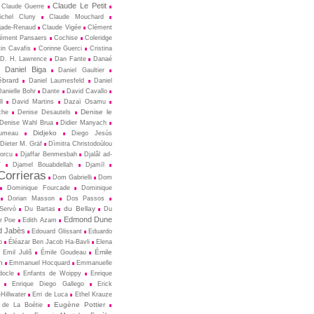
Claude Le Petit
Claude Guerre
ichel Cluny
Claude Mouchard
jade-Renaud
Claude Vigée
Clément
ément Pansaers
Cochise
Coleridge
in Cavafis
Corinne Guerci
Cristina
D. H. Lawrence
Dan Fante
Danaé
Daniel Biga
Daniel Gaultier
ébrard
Daniel Laumesfeld
Daniel
Danielle Bohr
Dante
David Cavallo
l
David Martins
Dazaï Osamu
Denise le
che
Denise Desautels
Denise Wahl Brua
Didier Manyach
Didjeko
rumeau
Diego Jesús
Dieter M. Gräf
Dìmitra Christodoùlou
Porcu
Djaffar Benmesbah
Djalâl ad-
î
Djamel Bouabdellah
Djamīl
orrieras
Dom Gabrielli
Dom
Dominique Fourcade
Dominique
Dorian Masson
Dos Passos
du Bellay
-Servò
Du Bartas
Du
Edmond Dune
r Poe
Edith Azam
 Jabès
Edouard Glissant
Eduardo
o
Éléazar Ben Jacob Ha-Bavli
Elena
Émile
Emil Juliš
Émile Goudeau
n
Emmanuel Hocquard
Emmanuelle
docle
Enfants de Woippy
Enrique
Enrique Diego Gallego
Erick
Hillwater
Erri de Luca
Ethel Krauze
Eugène Pottier
 de La Boétie