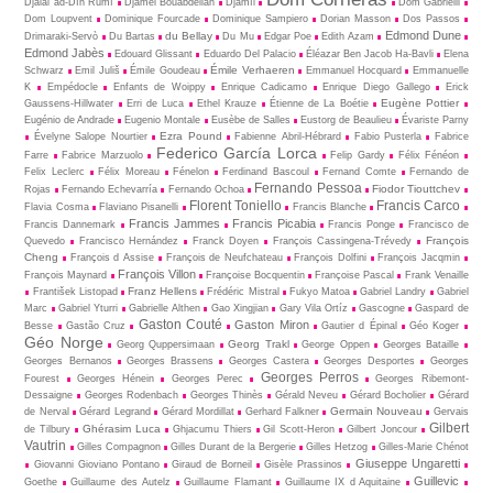
Djalâl ad-Dîn Rûmî
Djamel Bouabdellah
Djamīl
Dom Gabrielli
Dom Loupvent
Dominique Fourcade
Dominique Sampiero
Dorian Masson
Dos Passos
Edmond Dune
du Bellay
Drimaraki-Servò
Du Bartas
Du Mu
Edgar Poe
Edith Azam
Edmond Jabès
Edouard Glissant
Eduardo Del Palacio
Éléazar Ben Jacob Ha-Bavli
Elena
Émile Verhaeren
Schwarz
Emil Juliš
Émile Goudeau
Emmanuel Hocquard
Emmanuelle
K
Empédocle
Enfants de Woippy
Enrique Cadicamo
Enrique Diego Gallego
Erick
Eugène Pottier
Gaussens-Hillwater
Erri de Luca
Ethel Krauze
Étienne de La Boétie
Eugénio de Andrade
Eugenio Montale
Eusèbe de Salles
Eustorg de Beaulieu
Évariste Parny
Ezra Pound
Évelyne Salope Nourtier
Fabienne Abril-Hébrard
Fabio Pusterla
Fabrice
Federico García Lorca
Farre
Fabrice Marzuolo
Felip Gardy
Félix Fénéon
Felix Leclerc
Félix Moreau
Fénelon
Ferdinand Bascoul
Fernand Comte
Fernando de
Fernando Pessoa
Fiodor Tiouttchev
Rojas
Fernando Echevarría
Fernando Ochoa
Florent Toniello
Francis Carco
Flavia Cosma
Flaviano Pisanelli
Francis Blanche
Francis Jammes
Francis Picabia
Francis Dannemark
Francis Ponge
Francisco de
François
Quevedo
Francisco Hernández
Franck Doyen
François Cassingena-Trévedy
Cheng
François d Assise
François de Neufchateau
François Dolfini
François Jacqmin
François Villon
François Maynard
Françoise Bocquentin
Françoise Pascal
Frank Venaille
Franz Hellens
František Listopad
Frédéric Mistral
Fukyo Matoa
Gabriel Landry
Gabriel
Marc
Gabriel Yturri
Gabrielle Althen
Gao Xingjian
Gary Vila Ortíz
Gascogne
Gaspard de
Gaston Couté
Gaston Miron
Besse
Gastão Cruz
Gautier d Épinal
Géo Koger
Géo Norge
Georg Trakl
Georg Quppersimaan
George Oppen
Georges Bataille
Georges Bernanos
Georges Brassens
Georges Castera
Georges Desportes
Georges
Georges Perros
Fourest
Georges Hénein
Georges Perec
Georges Ribemont-
Dessaigne
Georges Rodenbach
Georges Thinès
Gérald Neveu
Gérard Bocholier
Gérard
Germain Nouveau
de Nerval
Gérard Legrand
Gérard Mordillat
Gerhard Falkner
Gervais
Gilbert
Ghérasim Luca
de Tilbury
Ghjacumu Thiers
Gil Scott-Heron
Gilbert Joncour
Vautrin
Gilles Compagnon
Gilles Durant de la Bergerie
Gilles Hetzog
Gilles-Marie Chénot
Giuseppe Ungaretti
Giovanni Gioviano Pontano
Giraud de Borneil
Gisèle Prassinos
Guillevic
Goethe
Guillaume des Autelz
Guillaume Flamant
Guillaume IX d Aquitaine