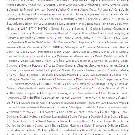
Machado
Apollinaire
António Ramos Rosa
Apulée
Archibald MacLeish
Armand Robin
Aristide Bruant
Aristophane
Armand Bemer
Armand Gatti
Arménio Vieira
Attila
Arnaud de Mareuil
Arnaut Daniel
Arthur Cravan
Arturo Perez-Reverte
Attâr
József
Augusto Monterroso
Ausone
Axel Hémery
Ayukawa Nobuo
Azalaïs de
Porcairagues
Babacar Sall
Babouillec
Baptiste-Marrey
Barbara
Barbey d Aurevilly
Baudelaire
Benjamin Fondane
Béatrice Kad
Beatritz de Dia
Beatriz Vignoli
Benjamin
Benjamin Péret
Milazzo
Benno Barnard
Bernard B. Dadié
Bernard Chambaz
Bernard Dimey
Bernard Fournier
Bernard Nanga
Bernard Noël
Bernard Vargaftig
Blaise Cendrars
Bernard-Marie Koltès
Bertold Brecht
Billy Collins
Birago Diop
Blaise
de Vigenère
Blanche Sari-Flégier
Bo Breguet
Boby Lapointe
Boccace
Bonaventure des
Boris Vian
Periers
Boris Pasternak
Callimaque de Cyrène
Cal­derón
Carles Diaz
Carlito Azevedo
Carlo Innocenzo Frugoni
Carlo Rim
Carlos Barral
Carlos César Lenzi
Carmen Boullosa
Cassandre Urvoy
Cathares
Catherine Pozzi
Cátulo Castillo
Cécile A.
Holdban
Cécile Guivarch
Céline
Céline Walter
Cervantes
Cerveri de Girona
César
Charles Bukowski
Charles Cros
Cesare Pavese
Capoulet
Chantal Dupuy-Denier
Charles Juliet
Charles d Orléans
Charles Dobzynski
Charles Dornier
Charles Guérin
Charles Péguy
Charles Pennequin
Charles Racine
Charles Van Lerberghe
Charles Vion
Chloé Charpentier
Dalibray
Charles-François Pannard
Chateaubriand
Chen Tö-yu
Chris
Christian Bobin
L.
Christian Bachelin
Christian Dotremont
Christian Leroy
Christian
Prigent
Christian-Erwin Andersen
Christiane Laïfaoui
Christine Chaudet
Christine de Pisan
Christophe Brégaint
Christophe Lacampagne
Claire Antoine
Claire Ceira
Claude
Claude Billon
Claude
Claude de Burine
Beausoleil
Claude Estéban
Claude Guerre
Le Petit
Claude Michel Cluny
Claude Mouchard
Claude Pujade-Renaud
Claude Vigée
Clément Marot
Clément Pansaers
Cochise
Coleridge
Constantin Cavafis
Corinne Guerci
Daniel Biga
Cristina Castello
D. H. Lawrence
Dan Fante
Danaé Ecarlate
Daniel
Daniel Hébrard
Gaultier
Daniel Laumesfeld
Daniel Pennac
Danielle Bohr
Dante
David
Cavallo
David Grall
David Martins
Dazaï Osamu
Denis Roche
Denise Desautels
Denise le Dantec
Didjeko
Denise Wahl Brua
Didier Manyach
Didier Trumeau
Diego
Jesús Jiménez
Dieter M. Gräf
Dìmitra Christodoùlou
Dimitri Porcu
Djaffar Benmesbah
Dom Corrieras