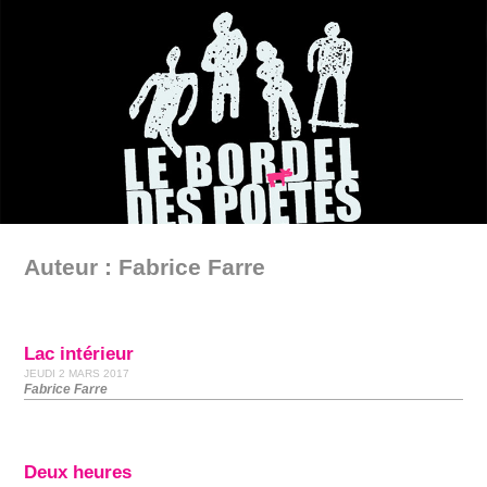
Auteur : Fabrice Farre
Lac intérieur
JEUDI 2 MARS 2017
Fabrice Farre
Deux heures