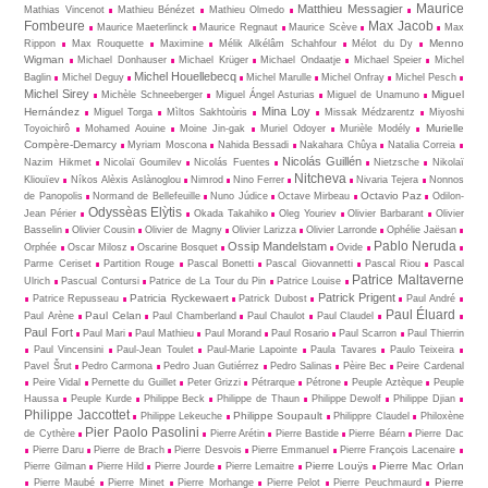
Maurice
Matthieu Messagier
Mathias Vincenot
Mathieu Bénézet
Mathieu Olmedo
Fombeure
Max Jacob
Maurice Maeterlinck
Maurice Regnaut
Maurice Scève
Max
Menno
Rippon
Max Rouquette
Maximine
Mélik Alkélâm Schahfour
Mélot du Dy
Wigman
Michael Donhauser
Michael Krüger
Michael Ondaatje
Michael Speier
Michel
Michel Houellebecq
Baglin
Michel Deguy
Michel Marulle
Michel Onfray
Michel Pesch
Michel Sirey
Miguel
Michèle Schneeberger
Miguel Ángel Asturias
Miguel de Unamuno
Mina Loy
Hernández
Miguel Torga
Mìltos Sakhtoùris
Missak Médzarentz
Miyoshi
Murielle
Toyoichirô
Mohamed Aouine
Moine Jin-gak
Muriel Odoyer
Murièle Modély
Compère-Demarcy
Myriam Moscona
Nahida Bessadi
Nakahara Chûya
Natalia Correia
Nicolás Guillén
Nazim Hikmet
Nicolaï Goumilev
Nicolás Fuentes
Nietz­sche
Nikolaï
Nitcheva
Kliouïev
Níkos Alèxis Aslànoglou
Nimrod
Nino Ferrer
Nivaria Tejera
Nonnos
Octavio Paz
de Panopolis
Normand de Bellefeuille
Nuno Júdice
Octave Mirbeau
Odilon-
Odyssèas Elỳtis
Jean Périer
Okada Takahiko
Oleg Youriev
Olivier Barbarant
Olivier
Basselin
Olivier Cousin
Olivier de Magny
Olivier Larizza
Olivier Larronde
Ophélie Jaësan
Pablo Neruda
Ossip Mandelstam
Orphée
Oscar Milosz
Oscarine Bosquet
Ovide
Parme Ceriset
Partition Rouge
Pascal Bonetti
Pascal Giovannetti
Pascal Riou
Pascal
Patrice Maltaverne
Ulrich
Pascual Contursi
Patrice de La Tour du Pin
Patrice Louise
Patrick Prigent
Patricia Ryckewaert
Patrice Repusseau
Patrick Dubost
Paul André
Paul Éluard
Paul Celan
Paul Arène
Paul Chamberland
Paul Chaulot
Paul Claudel
Paul Fort
Paul Mari
Paul Mathieu
Paul Morand
Paul Rosario
Paul Scarron
Paul Thierrin
Paul Vincensini
Paul-Jean Toulet
Paul-Marie Lapointe
Paula Tavares
Paulo Teixeira
Pavel Šrut
Pedro Carmona
Pedro Juan Gutiérrez
Pedro Salinas
Pèire Bec
Peire Cardenal
Peire Vidal
Pernette du Guillet
Peter Grizzi
Pétrarque
Pétrone
Peuple Aztèque
Peuple
Haussa
Peuple Kurde
Philippe Beck
Philippe de Thaun
Philippe Dewolf
Philippe Djian
Philippe Jaccottet
Philippe Soupault
Philippe Lekeuche
Philippre Claudel
Philoxène
Pier Paolo Pasolini
de Cythère
Pierre Arétin
Pierre Bastide
Pierre Béarn
Pierre Dac
Pierre Daru
Pierre de Brach
Pierre Desvois
Pierre Emmanuel
Pierre François Lacenaire
Pierre Louÿs
Pierre Mac Orlan
Pierre Gilman
Pierre Hild
Pierre Jourde
Pierre Lemaitre
Pierre
Pierre Maubé
Pierre Minet
Pierre Morhange
Pierre Pelot
Pierre Peuchmaurd