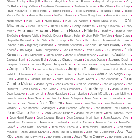
Guy
Günter Navky
Gurdjieff
Gustav Meyrink
Gustave Flaubert
Guy de Maupassant
Goffette
Guy Pelhon
Guy-René Dou­may­rou
Guylaine Monnier
Han-Shan
Hans Liep
Heinrich Heine
Haris Vlavianos
Harold Pinter
Heberto Padilla
Hector Berenguer
Helder
Moura Pereira
Hélène Bessette
Hélène Neveur
Hélène Sanguinetti
Hélène Vacaresco
Henri
Hemingway
Henri Abril
Henri Bosco
Henri de Régnier
Henri Meschonnic
Michaux
Henry Bauchau
Henri Pichette
Henri Pourrat
Henry Clairvaux
Henry
Heptanes Fraxion
Hermann Hesse
Hölderlin
Miller
Homère
Homero Aldo
Expósito
Homero Aridjis
Horácio Costa
Hubert Selby
Hubert-Felix Thiéfaine
Hugo Claus
Huguette Bertrand
Ibbn Sahl
Ibn Khafâja
Ibn Zuhr
Ibn ‘ Arabî
Immanuel de Rome
Isabelle Brechet Brandy
Indiens Kato
Ingeborg Bachmann
Innokenti Annenski
Ismaïl
Jack
Kadaré
Ito Naga
Ivan Tourgueniev
Ivar Ch vavar
Iwan Gilkin
J.G. Ballard
Jacques Audiberti
Kerouac
Jack Micheline
Jacob Balde
Jacob Nibénegenesabe
Jacques Charpentreau
Jacques Dupin
Jacques Bertin
Jacques Brel
Jacques Darras
Jacques Grévin
Jacques Higelin
Jacques Izoard
Jacques Josse
Jacques Peletier du Mans
Jacques Réda
Jacques Roubaud
Jacques Rey-Charlier
Jaime Gil de Biedma
Jànluc Sauvaigo
James Joyce
Jalal El Hakmaoui
James Sacré
Jan Baetens
Japh
Jean
Eiios
Jasmin
Jasmin Limans
Jaufré Rudel
Jayne Cortez
Jean Arbousset
Camille Moison
Jean Cayrol
Jean Cocteau
Jean de Boschère
Jean de Sponde
Jean
Jean Grosjean
Dubuffet
Jean Follain
Jean Giono
Jean Giraudoux
Jean Joubert
Jean Métellus
Jean Lestavel
Jean Lorrain
Jean Malaplate
Jean Malrieu
Jean Molinet
Jean Moreas
Jean Nass
Jean Pérol
Jean Richepin
Jean Rivet
Jean Rousselot
Jean
Jean Tardieu
Second
Jean Sénac
Jean Teulé
Jean Vautrin
Jean Venturini
Jean
Vodaine
Jean-Baptiste Chassignet
Jean-Baptiste Clément
Jean-Baptiste Tati Loutard
Jean-Claude Pirotte
Jean-Claude Renard
Jean-Damien Chéné
Jean-François Payfa
Jean-Henri Fabre
Jean-Jacques Bedu
Jean-Jacques Marimbert
Jean-Jacques Viton
Jean-Louis Giovannoni
Jean-Louis Houchard
Jean-Luc Godard
Jean-Luc Sarré
Jean-Marc
Couvé
Jean-Marc Thevenin
Jean-Marie Barnaud
Jean-Michel Espitallier
Jean-Michel
Jean-Paul
Maulpoix
Jean-Michel Sananes
Jean-Paul de Dadelsen
Jean-Paul Ducarteron
Klée
Jean-Pierre Duprey
Jean-Paul Sermonte
Jean-Pierre Bobillot
Jean-Pierre Lesieur