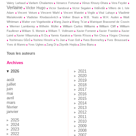
Varlam Chalamov
Valery Larbaud
Venance Fortunat
Vénus Khoury-Ghata
Vera Feyder
Verlaine
Victor Hugo
Victor Sandoval
Victor Segalen
Vidêvdât
Villiers de L Isle
Vincent Wahl
Vladimir
Adam
Vincent Voiture
Vincent Watelet
Virgile
Vital Lahaye
Maïakovski
Walt
Vladislav Khodassévitch
Volker Braun
W.B. Yeats
W.H. Auden
Whitman
Walter von Vogelweide
Wang Jiaxin
Wang Ts’an
Watriquet Brassenel de Couvin
Werner Lambersy
William Carlos Williams
William Cliff
William
Wilhelm Müller
Faulkner
William S. Merwin
William T. Vollmann
Xavier Forneret
Xavier Frandon
Xavier
Lainé
Xavier Villaurrutia
Xi Du
Yannis Karakos
Yànnis Rìtsos
Yen Chou
Yòrgos Chronas
Yves Bonnefoy
Yoshimasu Gôzô
Yoshino Hiroshi
Yu Jian
Yvan Goll
Yves Broussard
Yves di Manno
Yves Ughes
Zang Di
Zbynĕk Hejda
Zéno Bianu
Tous les auteurs
Archives
2026
2021
2020
août
2019
juillet
2018
juin
2017
mai
2016
avril
2015
mars
2014
février
2013
janvier
2012
2011
2025
2010
2024
2009
2023
2008
2022
2007