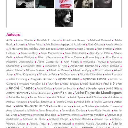
Auteurs
A427
Aaron Shabtai
Abdallah El Hamel
Abdelkrinm Kassed
Adelheid Duvanel
Adélia
Adonis
Agrippa d Aubigné
Prado
Adrien Printz
Ady Endre
Aimé Césaire
Akgün Akova
Alain
Al-Mu’Tamid Ibn’ Abbâd
Alain Bosquet
Alain Chartier
Alain Cressan
Alain Frontier
Helissen
Alain Jouffroy
Alain Mabanckou
Alain Robe-Grillet
Alain-Pierre Pilllet
Albane
Gellé
Albert Glatigny
Albert t’Serstevens
Alberto Caeiro
Alberto Irigoy
Alda Merini
Alejo Carpentier
Alejandro Jodorowsky
Alex Fleites
Alexandra Petrova
Alexandra
Alexandre Romanès
Shahrezaie
Alexandre Blok
Alexandre O Neill
Alexis Bernaut
Alfred
Alexis Tolstoï
Alfonso Jimenez
Alfred de Musset
Alfred de Vigny
Alfred Delvau
Jarry
Alfred Kreymborg
Alfredo Le Pera
Ali Chumacero
Alice de Chambrier
Aline Recoura
Alphonse Allais
Alphonse Pensa
Aloysius Bertrand
Allen Ginsberg
Alvaro de
André Breton
Campos
Amadou Hampâté Bâ
Anacréon
Anaïs Ségalas
André Balthazar
André Chenet
André Frédérique
André Delfau
André du Bouchet
André Gide
André Pieyre de Mandiargues
André Hardellet
André Laude
André Jeanmaire
André Rochedy
André Salmon
André Schmitz
André Spire
André Suarès
André Velter
Anise
Andrea Navagero
Andréas Embiricos
Andrée Chedid
Andreï Biély
Angèle Vannier
Anita Navarrete Berbel
Koltz
Anna Akhmatova
Anna de Noailles
Annabelle Roussel
Annie
Anne Marguerite Milleliri
Anne Teyssiéras
Anne-Marie Derèse
Anne-Marie Kegels
Le Brun
Anonyme
Anonyme Bruxellois
Anonyme chinois
Anonyme vendéen
Anonymes d
Andalousie
Anthoine de Guise
Anthony Phelps
Antoine Blondin
Antoine Pol
Antoine-
Antonio
Antonin Artaud
Vincent Arnault
Antonia Pozzi
António Franco Alexandre
Aragon