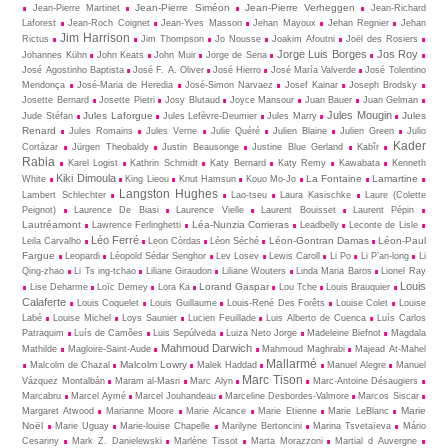
Jean-Pierre Siméon
Jean-Pierre Verheggen
Jean-Pierre Martinet
Jean-Richard
Laforest
Jean-Roch Coignet
Jean-Yves Masson
Jehan Mayoux
Jehan Regnier
Jehan
Jim Harrison
Rictus
Jim Thompson
Jo Nousse
Joakim Afoutni
Joël des Rosiers
Jorge Luis Borges
Jos Roy
Johannes Kühn
John Keats
John Muir
Jorge de Sena
José Agostinho Baptista
José F. A. Oliver
José Hierro
José María Valverde
José Tolentino
Mendonça
José-Maria de Heredia
José-Simon Narvaez
Josef Kainar
Joseph Brodsky
Josette Bernard
Josette Pietri
Josy Blutaud
Joyce Mansour
Juan Bauer
Juan Gelman
Jules Mougin
Jules Laforgue
Jules
Jude Stéfan
Jules Lefèvre-Deumier
Jules Marry
Renard
Jules Romains
Jules Verne
Julie Quéré
Julien Blaine
Julien Green
Julio
Kader
Cortázar
Jürgen Theobaldy
Justin Beausonge
Justine Blue Gerland
Kabîr
Rabia
Karel Logist
Kathrin Schmidt
Katy Bernard
Katy Remy
Kawabata
Kenneth
Kiki Dimoula
La Fontaine
Lamartine
White
King Lieou
Knut Hamsun
Kouo Mo-Jo
Langston Hughes
Lambert Schlechter
Lao-tseu
Laura Kasischke
Laure (Colette
Peignot)
Laurence De Biasi
Laurence Vielle
Laurent Bouisset
Laurent Pépin
Lautréamont
Léa-Nunzia Corrieras
Lawrence Ferlinghetti
Leadbelly
Leconte de Lisle
Léo Ferré
Léon-Gontran Damas
Léon-Paul
Leila Carvalho
Leon Còrdas
Léon Séché
Fargue
Leopardi
Léopold Sédar Senghor
Lev Losev
Lewis Caroll
Li Po
Li P’an-long
Li
Qing-zhao
Li Ts ing-tchao
Liliane Giraudon
Liliane Wouters
Linda Maria Baros
Lionel Ray
Louis
Lorand Gaspar
Lise Deharme
Loïc Demey
Lora Ka
Lou Tche
Louis Brauquier
Calaferte
Louis Coquelet
Louis Guillaume
Louis-René Des Forêts
Louise Colet
Louise
Labé
Louise Michel
Loys Saunier
Lucien Feuillade
Luis Alberto de Cuenca
Luís Carlos
Patraquim
Luís de Camões
Luis Sepúlveda
Luiza Neto Jorge
Madeleine Biefnot
Magdala
Mahmoud Darwich
Mathilde
Magloire-Saint-Aude
Mahmoud Maghrabi
Majead At-Mahel
Mallarmé
Malcolm Lowry
Malcolm de Chazal
Malek Haddad
Manuel Alegre
Manuel
Marc Tison
Vázquez Montalbán
Maram al-Masri
Marc Alyn
Marc-Antoine Désaugiers
Marcabru
Marcel Aymé
Marcel Jouhandeau
Marceline Desbordes-Valmore
Marcos Siscar
Marie
Margaret Atwood
Marianne Moore
Marie Alcance
Marie Etienne
Marie LeBlanc
Noël
Marie Uguay
Marie-louise Chapelle
Marilyne Bertoncini
Marina Tsvetaïeva
Mário
Cesariny
Mark Z. Danielewski
Marlène Tissot
Marta Morazzoni
Martial d Auvergne