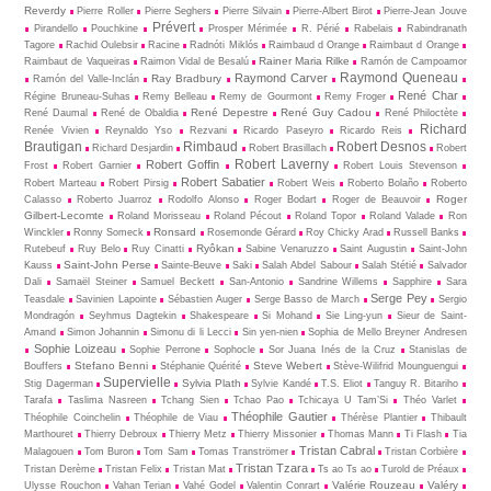
Reverdy
Pierre Roller
Pierre Seghers
Pierre Silvain
Pierre-Albert Birot
Pierre-Jean Jouve
Prévert
Pirandello
Pouchkine
Prosper Mérimée
R. Périé
Rabelais
Rabindranath
Tagore
Rachid Oulebsir
Racine
Radnóti Miklós
Raimbaud d Orange
Raimbaut d Orange
Rainer Maria Rilke
Raimbaut de Vaqueiras
Raimon Vidal de Besalú
Ramón de Campoamor
Raymond Queneau
Raymond Carver
Ray Bradbury
Ramón del Valle-Inclán
René Char
Régine Bruneau-Suhas
Remy Belleau
Remy de Gourmont
Remy Froger
René Depestre
René Guy Cadou
René Daumal
René de Obaldia
René Philoctète
Richard
Renée Vivien
Reynaldo Yso
Rezvani
Ricardo Paseyro
Ricardo Reis
Brautigan
Rimbaud
Robert Desnos
Richard Desjardin
Robert Brasillach
Robert
Robert Laverny
Robert Goffin
Frost
Robert Garnier
Robert Louis Stevenson
Robert Sabatier
Robert Marteau
Robert Pirsig
Robert Weis
Roberto Bolaño
Roberto
Roger
Calasso
Roberto Juarroz
Rodolfo Alonso
Roger Bodart
Roger de Beauvoir
Gilbert-Lecomte
Roland Morisseau
Roland Pécout
Roland Topor
Roland Valade
Ron
Ronsard
Winckler
Ronny Someck
Rosemonde Gérard
Roy Chicky Arad
Russell Banks
Ryôkan
Rutebeuf
Ruy Belo
Ruy Cinatti
Sabine Venaruzzo
Saint Augustin
Saint-John
Saint-John Perse
Kauss
Sainte-Beuve
Saki
Salah Abdel Sabour
Salah Stétié
Salvador
Dali
Samaël Steiner
Samuel Beckett
San-Antonio
Sandrine Willems
Sapphire
Sara
Serge Pey
Teasdale
Savinien Lapointe
Sébastien Auger
Serge Basso de March
Sergio
Mondragón
Seyhmus Dagtekin
Shakespeare
Si Mohand
Sie Ling-yun
Sieur de Saint-
Amand
Simon Johannin
Simonu di li Lecci
Sin yen-nien
Sophia de Mello Breyner Andresen
Sophie Loizeau
Sophie Perrone
Sophocle
Sor Juana Inés de la Cruz
Stanislas de
Stefano Benni
Steve Webert
Bouffers
Stéphanie Quérité
Stève-Wilifrid Mounguengui
Supervielle
Sylvia Plath
Stig Dagerman
Sylvie Kandé
T.S. Eliot
Tanguy R. Bitariho
Tarafa
Taslima Nasreen
Tchang Sien
Tchao Pao
Tchicaya U Tam’Si
Théo Varlet
Théophile Gautier
Théophile Coinchelin
Théophile de Viau
Thérèse Plantier
Thibault
Marthouret
Thierry Debroux
Thierry Metz
Thierry Missonier
Thomas Mann
Ti Flash
Tia
Tristan Cabral
Malagouen
Tom Buron
Tom Sam
Tomas Tranströmer
Tristan Corbière
Tristan Tzara
Tristan Derème
Tristan Felix
Tristan Mat
Ts ao Ts ao
Turold de Préaux
Valérie Rouzeau
Valéry
Ulysse Rouchon
Vahan Terian
Vahé Godel
Valentin Conrart