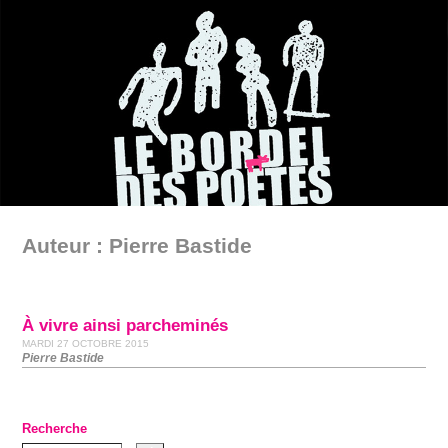
Auteur : Pierre Bastide
À vivre ainsi parcheminés
MARDI 27 OCTOBRE 2015
Pierre Bastide
Recherche