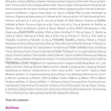
Ryôkan
Saint-
Belo
Ruy Cinatti
Sabine Venaruzzo
Saint Augustin
Saint-John Kauss
John Perse
Sainte-Beuve
Saki
Salah Abdel Sabour
Salah Stétié
Salvador Dali
Samaël
Steiner
Samuel Beckett
San-Antonio
Sandrine Willems
Sapphire
Sara Teasdale
Savinien
Serge Pey
Lapointe
Sébastien Auger
Serge Basso de March
Sergio Mondragón
Seyhmus Dagtekin
Shakespeare
Si Mohand
Sie Ling-yun
Sieur de Saint-Amand
Simon
Sophie
Johannin
Simonu di li Lecci
Sin yen-nien
Sophia de Mello Breyner Andresen
Loizeau
Sophie Perrone
Sophocle
Sor Juana Inés de la Cruz
Stanislas de Bouffers
Stefano Benni
Steve Webert
Stéphanie Quérité
Stève-Wilifrid Mounguengui
Stig
Supervielle
Sylvia Plath
Dagerman
Sylvie Kandé
T.S. Eliot
Tanguy R. Bitariho
Tarafa
Taslima Nasreen
Tchang Sien
Tchao Pao
Tchicaya U Tam’Si
Théo Varlet
Théophile Gautier
Théophile Coinchelin
Théophile de Viau
Thérèse Plantier
Thibault
Marthouret
Thierry Debroux
Thierry Metz
Thierry Missonier
Thomas Mann
Ti Flash
Tia
Tristan Cabral
Malagouen
Tom Buron
Tom Sam
Tomas Tranströmer
Tristan Corbière
Tristan Tzara
Tristan Derème
Tristan Felix
Tristan Mat
Ts ao Ts ao
Turold de Préaux
Valérie Rouzeau
Valéry
Ulysse Rouchon
Vahan Terian
Vahé Godel
Valentin Conrart
Varlam Chalamov
Valery Larbaud
Venance Fortunat
Vénus Khoury-Ghata
Vera Feyder
Verlaine
Victor Hugo
Victor Sandoval
Victor Segalen
Vidêvdât
Villiers de L Isle
Vincent Wahl
Vladimir
Adam
Vincent Voiture
Vincent Watelet
Virgile
Vital Lahaye
Maïakovski
Walt
Vladislav Khodassévitch
Volker Braun
W.B. Yeats
W.H. Auden
Whitman
Walter von Vogelweide
Wang Jiaxin
Wang Ts’an
Watriquet Brassenel de Couvin
Werner Lambersy
William Carlos Williams
William Cliff
William
Wilhelm Müller
Faulkner
William S. Merwin
William T. Vollmann
Xavier Forneret
Xavier Frandon
Xavier
Lainé
Xavier Villaurrutia
Xi Du
Yannis Karakos
Yànnis Rìtsos
Yen Chou
Yòrgos Chronas
Yves Bonnefoy
Yoshimasu Gôzô
Yoshino Hiroshi
Yu Jian
Yvan Goll
Yves Broussard
Yves di Manno
Yves Ughes
Zang Di
Zbynĕk Hejda
Zéno Bianu
Tous les auteurs
Archives