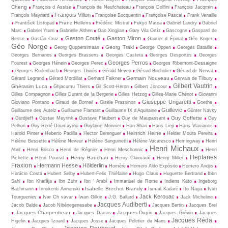
Cheng
François d Assise
François de Neufchateau
François Dolfini
François Jacqmin
François Villon
François Maynard
Françoise Bocquentin
Françoise Pascal
Frank Venaille
Franz Hellens
František Listopad
Frédéric Mistral
Fukyo Matoa
Gabriel Landry
Gabriel
Marc
Gabriel Yturri
Gabrielle Althen
Gao Xingjian
Gary Vila Ortíz
Gascogne
Gaspard de
Gaston Couté
Gaston Miron
Besse
Gastão Cruz
Gautier d Épinal
Géo Koger
Géo Norge
Georg Trakl
Georg Quppersimaan
George Oppen
Georges Bataille
Georges Bernanos
Georges Brassens
Georges Castera
Georges Desportes
Georges
Georges Perros
Fourest
Georges Hénein
Georges Perec
Georges Ribemont-Dessaigne
Georges Rodenbach
Georges Thinès
Gérald Neveu
Gérard Bocholier
Gérard de Nerval
Germain Nouveau
Gérard Legrand
Gérard Mordillat
Gerhard Falkner
Gervais de Tilbury
Gilbert Vautrin
Ghérasim Luca
Ghjacumu Thiers
Gil Scott-Heron
Gilbert Joncour
Gilles Compagnon
Gilles Durant de la Bergerie
Gilles Hetzog
Gilles-Marie Chénot
Giovanni
Giuseppe Ungaretti
Gioviano Pontano
Giraud de Borneil
Gisèle Prassinos
Goethe
Guillevic
Guillaume des Autelz
Guillaume Flamant
Guillaume IX d Aquitaine
Günter Navky
Guy Goffette
Gurdjieff
Gustav Meyrink
Gustave Flaubert
Guy de Maupassant
Guy
Pelhon
Guy-René Dou­may­rou
Guylaine Monnier
Han-Shan
Hans Liep
Haris Vlavianos
Heinrich Heine
Harold Pinter
Heberto Padilla
Hector Berenguer
Helder Moura Pereira
Hélène Bessette
Hélène Neveur
Hélène Sanguinetti
Hélène Vacaresco
Hemingway
Henri
Henri Michaux
Abril
Henri Bosco
Henri de Régnier
Henri Meschonnic
Henri
Heptanes
Henry Bauchau
Pichette
Henri Pourrat
Henry Clairvaux
Henry Miller
Fraxion
Hermann Hesse
Hölderlin
Homère
Homero Aldo Expósito
Homero Aridjis
Horácio Costa
Hubert Selby
Hubert-Felix Thiéfaine
Hugo Claus
Huguette Bertrand
Ibbn
Sahl
Ibn Khafâja
Ibn Zuhr
Ibn ‘ Arabî
Immanuel de Rome
Indiens Kato
Ingeborg
Isabelle Brechet Brandy
Bachmann
Innokenti Annenski
Ismaïl Kadaré
Ito Naga
Ivan
Jack Kerouac
Tourgueniev
Ivar Ch vavar
Iwan Gilkin
J.G. Ballard
Jack Micheline
Jacques Audiberti
Jacob Balde
Jacob Nibénegenesabe
Jacques Bertin
Jacques Brel
Jacques Charpentreau
Jacques Dupin
Jacques Darras
Jacques Grévin
Jacques
Jacques Réda
Higelin
Jacques Izoard
Jacques Josse
Jacques Peletier du Mans