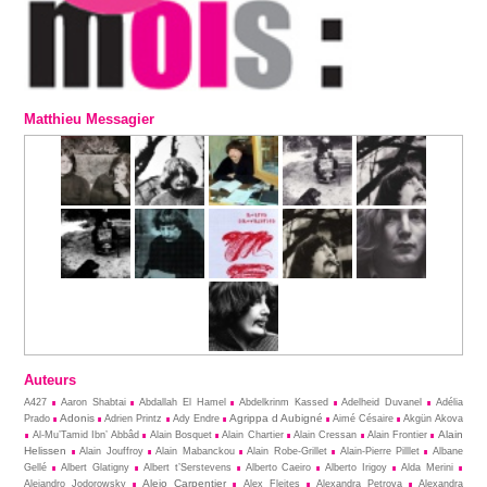
Matthieu Messagier
Auteurs
A427
Aaron Shabtai
Abdallah El Hamel
Abdelkrinm Kassed
Adelheid Duvanel
Adélia
Adonis
Agrippa d Aubigné
Prado
Adrien Printz
Ady Endre
Aimé Césaire
Akgün Akova
Alain
Al-Mu’Tamid Ibn’ Abbâd
Alain Bosquet
Alain Chartier
Alain Cressan
Alain Frontier
Helissen
Alain Jouffroy
Alain Mabanckou
Alain Robe-Grillet
Alain-Pierre Pilllet
Albane
Gellé
Albert Glatigny
Albert t’Serstevens
Alberto Caeiro
Alberto Irigoy
Alda Merini
Alejo Carpentier
Alejandro Jodorowsky
Alex Fleites
Alexandra Petrova
Alexandra