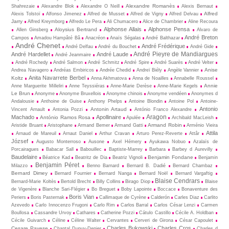
Alexandre Romanès
Shahrezaie
Alexandre Blok
Alexandre O Neill
Alexis Bernaut
Alfred
Alexis Tolstoï
Alfonso Jimenez
Alfred de Musset
Alfred de Vigny
Alfred Delvau
Jarry
Alfred Kreymborg
Alfredo Le Pera
Ali Chumacero
Alice de Chambrier
Aline Recoura
Alphonse Allais
Alphonse Pensa
Aloysius Bertrand
Allen Ginsberg
Alvaro de
André Breton
Campos
Amadou Hampâté Bâ
Anacréon
Anaïs Ségalas
André Balthazar
André Chenet
André Frédérique
André Delfau
André du Bouchet
André Gide
André Pieyre de Mandiargues
André Hardellet
André Laude
André Jeanmaire
André Rochedy
André Salmon
André Schmitz
André Spire
André Suarès
André Velter
Anise
Andrea Navagero
Andréas Embiricos
Andrée Chedid
Andreï Biély
Angèle Vannier
Anita Navarrete Berbel
Koltz
Anna Akhmatova
Anna de Noailles
Annabelle Roussel
Annie
Anne Marguerite Milleliri
Anne Teyssiéras
Anne-Marie Derèse
Anne-Marie Kegels
Le Brun
Anonyme
Anonyme Bruxellois
Anonyme chinois
Anonyme vendéen
Anonymes d
Andalousie
Anthoine de Guise
Anthony Phelps
Antoine Blondin
Antoine Pol
Antoine-
Antonio
Antonin Artaud
Vincent Arnault
Antonia Pozzi
António Franco Alexandre
Aragon
Machado
Apollinaire
António Ramos Rosa
Apulée
Archibald MacLeish
Armand Robin
Aristide Bruant
Aristophane
Armand Bemer
Armand Gatti
Arménio Vieira
Attila
Arnaud de Mareuil
Arnaut Daniel
Arthur Cravan
Arturo Perez-Reverte
Attâr
József
Augusto Monterroso
Ausone
Axel Hémery
Ayukawa Nobuo
Azalaïs de
Porcairagues
Babacar Sall
Babouillec
Baptiste-Marrey
Barbara
Barbey d Aurevilly
Baudelaire
Benjamin Fondane
Béatrice Kad
Beatritz de Dia
Beatriz Vignoli
Benjamin
Benjamin Péret
Milazzo
Benno Barnard
Bernard B. Dadié
Bernard Chambaz
Bernard Dimey
Bernard Fournier
Bernard Nanga
Bernard Noël
Bernard Vargaftig
Blaise Cendrars
Bernard-Marie Koltès
Bertold Brecht
Billy Collins
Birago Diop
Blaise
de Vigenère
Blanche Sari-Flégier
Bo Breguet
Boby Lapointe
Boccace
Bonaventure des
Boris Vian
Periers
Boris Pasternak
Callimaque de Cyrène
Cal­derón
Carles Diaz
Carlito
Azevedo
Carlo Innocenzo Frugoni
Carlo Rim
Carlos Barral
Carlos César Lenzi
Carmen
Boullosa
Cassandre Urvoy
Cathares
Catherine Pozzi
Cátulo Castillo
Cécile A. Holdban
Cécile Guivarch
Céline
Céline Walter
Cervantes
Cerveri de Girona
César Capoulet
Charles Bukowski
Charles Cros
Cesare Pavese
Chantal Dupuy-Denier
Charles d