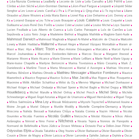
Léo Ferré
Léa-Nunzia Corrieras
Leadbelly
Leconte de Lisle
Leila Carvalho
Leon
Léon-Gontran Damas
Léon-Paul Fargue
Còrdas
Léon Séché
Leopardi
Léopold Sédar
Senghor
Lev Losev
Lewis Caroll
Li Po
Li P’an-long
Li Qing-zhao
Li Ts ing-tchao
Liliane
Giraudon
Liliane Wouters
Linda Maria Baros
Lionel Ray
Lise Deharme
Loïc Demey
Lora
Louis Calaferte
Lorand Gaspar
Ka
Lou Tche
Louis Brauquier
Louis Coquelet
Louis
Guillaume
Louis-René Des Forêts
Louise Colet
Louise Labé
Louise Michel
Loys Saunier
Lucien Feuillade
Luis Alberto de Cuenca
Luís Carlos Patraquim
Luís de Camões
Luis
Sepúlveda
Luiza Neto Jorge
Madeleine Biefnot
Magdala Mathilde
Magloire-Saint-Aude
Mahmoud Darwich
Malcolm
Mahmoud Maghrabi
Majead At-Mahel
Malcolm de Chazal
Mallarmé
Lowry
Malek Haddad
Manuel Alegre
Manuel Vázquez Montalbán
Maram al-
Marc Tison
Masri
Marc Alyn
Marc-Antoine Désaugiers
Marcabru
Marcel Aymé
Marcel Jouhandeau
Marceline Desbordes-Valmore
Marcos Siscar
Margaret Atwood
Marie Noël
Marianne Moore
Marie Alcance
Marie Etienne
Marie LeBlanc
Marie Uguay
Marie-louise Chapelle
Marilyne Bertoncini
Marina Tsvetaïeva
Mário Cesariny
Mark Z.
Danielewski
Marlène Tissot
Marta Morazzoni
Martial d Auvergne
Mathias Vincenot
Matthieu Messagier
Maurice Fombeure
Mathieu Bénézet
Mathieu Olmedo
Maurice
Max Jacob
Maeterlinck
Maurice Regnaut
Maurice Scève
Max Rippon
Max Rouquette
Menno Wigman
Maximine
Mélik Alkélâm Schahfour
Mélot du Dy
Michael Donhauser
Michel
Michael Krüger
Michael Ondaatje
Michael Speier
Michel Baglin
Michel Deguy
Houellebecq
Michel Sirey
Michel Marulle
Michel Onfray
Michel Pesch
Michèle
Miguel Hernández
Schneeberger
Miguel Ángel Asturias
Miguel de Unamuno
Miguel Torga
Mina Loy
Mìltos Sakhtoùris
Missak Médzarentz
Miyoshi Toyoichirô
Mohamed Aouine
Murielle Compère-Demarcy
Moine Jin-gak
Muriel Odoyer
Murièle Modély
Myriam
Moscona
Nahida Bessadi
Nakahara Chûya
Natalia Correia
Nazim Hikmet
Nicolaï
Nicolás Guillén
Goumilev
Nicolás Fuentes
Nietz­sche
Nikolaï Kliouïev
Níkos Alèxis
Nitcheva
Aslànoglou
Nimrod
Nino Ferrer
Nivaria Tejera
Nonnos de Panopolis
Octavio Paz
Normand de Bellefeuille
Nuno Júdice
Octave Mirbeau
Odilon-Jean Périer
Odyssèas Elỳtis
Okada Takahiko
Oleg Youriev
Olivier Barbarant
Olivier Basselin
Olivier
Cousin
Olivier de Magny
Olivier Larizza
Olivier Larronde
Ophélie Jaësan
Orphée
Oscar