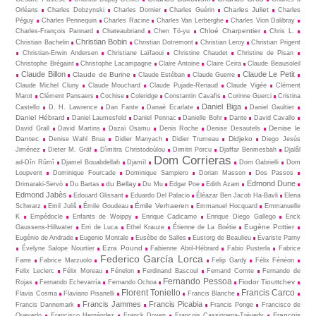
Charles Juliet
Orléans
Charles Dobzynski
Charles Dornier
Charles Guérin
Charles
Péguy
Charles Pennequin
Charles Racine
Charles Van Lerberghe
Charles Vion Dalibray
Chloé Charpentier
Charles-François Pannard
Chateaubriand
Chen Tö-yu
Chris L.
Christian Bobin
Christian Bachelin
Christian Dotremont
Christian Leroy
Christian Prigent
Christian-Erwin Andersen
Christiane Laïfaoui
Christine Chaudet
Christine de Pisan
Christophe Brégaint
Christophe Lacampagne
Claire Antoine
Claire Ceira
Claude Beausoleil
Claude Billon
Claude Le Petit
Claude de Burine
Claude Estéban
Claude Guerre
Claude Michel Cluny
Claude Mouchard
Claude Pujade-Renaud
Claude Vigée
Clément
Marot
Clément Pansaers
Cochise
Coleridge
Constantin Cavafis
Corinne Guerci
Cristina
Daniel Biga
Castello
D. H. Lawrence
Dan Fante
Danaé Ecarlate
Daniel Gaultier
Daniel Hébrard
Daniel Laumesfeld
Daniel Pennac
Danielle Bohr
Dante
David Cavallo
Denise le
David Grall
David Martins
Dazaï Osamu
Denis Roche
Denise Desautels
Dantec
Didjeko
Denise Wahl Brua
Didier Manyach
Didier Trumeau
Diego Jesús
Jiménez
Dieter M. Gräf
Dìmitra Christodoùlou
Dimitri Porcu
Djaffar Benmesbah
Djalâl
Dom Corrieras
ad-Dîn Rûmî
Djamel Bouabdellah
Djamīl
Dom Gabrielli
Dom
Loupvent
Dominique Fourcade
Dominique Sampiero
Dorian Masson
Dos Passos
Edmond Dune
du Bellay
Drimaraki-Servò
Du Bartas
Du Mu
Edgar Poe
Edith Azam
Edmond Jabès
Edouard Glissant
Eduardo Del Palacio
Éléazar Ben Jacob Ha-Bavli
Elena
Émile Verhaeren
Schwarz
Emil Juliš
Émile Goudeau
Emmanuel Hocquard
Emmanuelle
K
Empédocle
Enfants de Woippy
Enrique Cadicamo
Enrique Diego Gallego
Erick
Eugène Pottier
Gaussens-Hillwater
Erri de Luca
Ethel Krauze
Étienne de La Boétie
Eugénio de Andrade
Eugenio Montale
Eusèbe de Salles
Eustorg de Beaulieu
Évariste Parny
Ezra Pound
Évelyne Salope Nourtier
Fabienne Abril-Hébrard
Fabio Pusterla
Fabrice
Federico García Lorca
Farre
Fabrice Marzuolo
Felip Gardy
Félix Fénéon
Felix Leclerc
Félix Moreau
Fénelon
Ferdinand Bascoul
Fernand Comte
Fernando de
Fernando Pessoa
Fiodor Tiouttchev
Rojas
Fernando Echevarría
Fernando Ochoa
Florent Toniello
Francis Carco
Flavia Cosma
Flaviano Pisanelli
Francis Blanche
Francis Jammes
Francis Picabia
Francis Dannemark
Francis Ponge
Francisco de
François
Quevedo
Francisco Hernández
Franck Doyen
François Cassingena-Trévedy