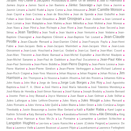
Jacques Roubaud
Jacques Rey-Charlier
Jaime Gil de Biedma
Jalal El Hakmaoui
Jànluc Sauvaigo
James Joyce
James Sacré
Jan Baetens
Japh Eiios
Jasmin
Jean Camille Moison
Jasmin Limans
Jaufré Rudel
Jayne Cortez
Jean Arbousset
Jean Cayrol
Jean Cocteau
Jean de Boschère
Jean de Sponde
Jean Dubuffet
Jean
Jean Grosjean
Follain
Jean Giono
Jean Giraudoux
Jean Joubert
Jean Lestavel
Jean Métellus
Jean Lorrain
Jean Malaplate
Jean Malrieu
Jean Molinet
Jean Moreas
Jean Nass
Jean Pérol
Jean Richepin
Jean Rivet
Jean Rousselot
Jean Second
Jean
Jean Tardieu
Sénac
Jean Teulé
Jean Vautrin
Jean Venturini
Jean Vodaine
Jean-
Jean-Claude
Baptiste Chassignet
Jean-Baptiste Clément
Jean-Baptiste Tati Loutard
Pirotte
Jean-Claude Renard
Jean-Damien Chéné
Jean-François Payfa
Jean-Henri
Fabre
Jean-Jacques Bedu
Jean-Jacques Marimbert
Jean-Jacques Viton
Jean-Louis
Giovannoni
Jean-Louis Houchard
Jean-Luc Godard
Jean-Luc Sarré
Jean-Marc Couvé
Jean-Marc Thevenin
Jean-Marie Barnaud
Jean-Michel Espitallier
Jean-Michel Maulpoix
Jean-Paul Klée
Jean-Michel Sananes
Jean-Paul de Dadelsen
Jean-Paul Ducarteron
Jean-Pierre Duprey
Jean-Paul Sermonte
Jean-Pierre Bobillot
Jean-Pierre Lesieur
Jean-
Jean-Pierre Siméon
Jean-Pierre Verheggen
Pierre Martinet
Jean-Richard Laforest
Jim
Jean-Roch Coignet
Jean-Yves Masson
Jehan Mayoux
Jehan Regnier
Jehan Rictus
Harrison
Jim Thompson
Jo Nousse
Joakim Afoutni
Joël des Rosiers
Johannes Kühn
Jorge Luis Borges
Jos Roy
John Keats
John Muir
Jorge de Sena
José Agostinho
Baptista
José F. A. Oliver
José Hierro
José María Valverde
José Tolentino Mendonça
José-Maria de Heredia
José-Simon Narvaez
Josef Kainar
Joseph Brodsky
Josette Bernard
Josette Pietri
Josy Blutaud
Joyce Mansour
Juan Bauer
Juan Gelman
Jude Stéfan
Jules Mougin
Jules Laforgue
Jules Renard
Jules Lefèvre-Deumier
Jules Marry
Jules Romains
Jules Verne
Julie Quéré
Julien Blaine
Julien Green
Julio Cortázar
Jürgen
Kader Rabia
Theobaldy
Justin Beausonge
Justine Blue Gerland
Kabîr
Karel Logist
Kiki Dimoula
Kathrin Schmidt
Katy Bernard
Katy Remy
Kawabata
Kenneth White
King
La Fontaine
Lamartine
Lieou
Knut Hamsun
Kouo Mo-Jo
Lambert Schlechter
Langston Hughes
Lao-tseu
Laura Kasischke
Laure (Colette Peignot)
Laurence De
Lautréamont
Biasi
Laurence Vielle
Laurent Bouisset
Laurent Pépin
Lawrence Ferlinghetti