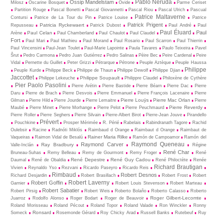
Pablo Neruda
Ossip Mandelstam
Milosz
Oscarine Bosquet
Ovide
Parme Ceriset
Partition Rouge
Pascal Bonetti
Pascal Giovannetti
Pascal Riou
Pascal Ulrich
Pascual
Patrice Maltaverne
Contursi
Patrice de La Tour du Pin
Patrice Louise
Patrice
Patrick Prigent
Patricia Ryckewaert
Repusseau
Patrick Dubost
Paul André
Paul
Paul Éluard
Paul
Paul Celan
Arène
Paul Chamberland
Paul Chaulot
Paul Claudel
Fort
Paul Mari
Paul Mathieu
Paul Morand
Paul Rosario
Paul Scarron
Paul Thierrin
Paul Vincensini
Paul-Jean Toulet
Paul-Marie Lapointe
Paula Tavares
Paulo Teixeira
Pavel
Šrut
Pedro Carmona
Pedro Juan Gutiérrez
Pedro Salinas
Pèire Bec
Peire Cardenal
Peire
Vidal
Pernette du Guillet
Peter Grizzi
Pétrarque
Pétrone
Peuple Aztèque
Peuple Haussa
Philippe
Peuple Kurde
Philippe Beck
Philippe de Thaun
Philippe Dewolf
Philippe Djian
Jaccottet
Philippe Soupault
Philippe Lekeuche
Philippre Claudel
Philoxène de Cythère
Pier Paolo Pasolini
Pierre Arétin
Pierre Bastide
Pierre Béarn
Pierre Dac
Pierre
Daru
Pierre de Brach
Pierre Desvois
Pierre Emmanuel
Pierre François Lacenaire
Pierre
Pierre Louÿs
Pierre Mac Orlan
Gilman
Pierre Hild
Pierre Jourde
Pierre Lemaitre
Pierre
Pierre Reverdy
Maubé
Pierre Minet
Pierre Morhange
Pierre Pelot
Pierre Peuchmaurd
Pierre Roller
Pierre Seghers
Pierre Silvain
Pierre-Albert Birot
Pierre-Jean Jouve
Pirandello
Prévert
Pouchkine
Prosper Mérimée
R. Périé
Rabelais
Rabindranath Tagore
Rachid
Oulebsir
Racine
Radnóti Miklós
Raimbaud d Orange
Raimbaut d Orange
Raimbaut de
Rainer Maria Rilke
Vaqueiras
Raimon Vidal de Besalú
Ramón de Campoamor
Ramón del
Raymond Queneau
Raymond Carver
Ray Bradbury
Valle-Inclán
Régine
René Char
Bruneau-Suhas
Remy Belleau
Remy de Gourmont
Remy Froger
René
René Depestre
René Guy Cadou
Daumal
René de Obaldia
René Philoctète
Renée
Richard Brautigan
Vivien
Reynaldo Yso
Rezvani
Ricardo Paseyro
Ricardo Reis
Rimbaud
Robert Desnos
Richard Desjardin
Robert Brasillach
Robert Frost
Robert
Robert Laverny
Robert Goffin
Garnier
Robert Louis Stevenson
Robert Marteau
Robert Sabatier
Robert Pirsig
Robert Weis
Roberto Bolaño
Roberto Calasso
Roberto
Roger Gilbert-Lecomte
Juarroz
Rodolfo Alonso
Roger Bodart
Roger de Beauvoir
Roland Morisseau
Roland Pécout
Roland Topor
Roland Valade
Ron Winckler
Ronny
Ronsard
Someck
Rosemonde Gérard
Roy Chicky Arad
Russell Banks
Rutebeuf
Ruy