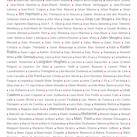
Jean-Paul Sermonte
Jean-Pierre Bobillot
Jean-Pierre Lesieur
Jean-Pierre Siméon
Jean-Pierre Verheggen
Jean-Pierre Martinet
Jean-Richard
Laforest
Jean-Roch Coignet
Jean-Yves Masson
Jehan Mayoux
Jehan Regnier
Jehan
Jim Harrison
Rictus
Jim Thompson
Jo Nousse
Joakim Afoutni
Joël des Rosiers
Jorge Luis Borges
Jos Roy
Johannes Kühn
John Keats
John Muir
Jorge de Sena
José Agostinho Baptista
José F. A. Oliver
José Hierro
José María Valverde
José Tolentino
Mendonça
José-Maria de Heredia
José-Simon Narvaez
Josef Kainar
Joseph Brodsky
Josette Bernard
Josette Pietri
Josy Blutaud
Joyce Mansour
Juan Bauer
Juan Gelman
Jules Mougin
Jules Laforgue
Jules
Jude Stéfan
Jules Lefèvre-Deumier
Jules Marry
Renard
Jules Romains
Jules Verne
Julie Quéré
Julien Blaine
Julien Green
Julio
Kader
Cortázar
Jürgen Theobaldy
Justin Beausonge
Justine Blue Gerland
Kabîr
Rabia
Karel Logist
Kathrin Schmidt
Katy Bernard
Katy Remy
Kawabata
Kenneth
Kiki Dimoula
La Fontaine
Lamartine
White
King Lieou
Knut Hamsun
Kouo Mo-Jo
Langston Hughes
Lambert Schlechter
Lao-tseu
Laura Kasischke
Laure (Colette
Peignot)
Laurence De Biasi
Laurence Vielle
Laurent Bouisset
Laurent Pépin
Lautréamont
Léa-Nunzia Corrieras
Lawrence Ferlinghetti
Leadbelly
Leconte de Lisle
Léo Ferré
Léon-Gontran Damas
Léon-Paul
Leila Carvalho
Leon Còrdas
Léon Séché
Fargue
Leopardi
Léopold Sédar Senghor
Lev Losev
Lewis Caroll
Li Po
Li P’an-long
Li
Qing-zhao
Li Ts ing-tchao
Liliane Giraudon
Liliane Wouters
Linda Maria Baros
Lionel Ray
Louis
Lorand Gaspar
Lise Deharme
Loïc Demey
Lora Ka
Lou Tche
Louis Brauquier
Calaferte
Louis Coquelet
Louis Guillaume
Louis-René Des Forêts
Louise Colet
Louise
Labé
Louise Michel
Loys Saunier
Lucien Feuillade
Luis Alberto de Cuenca
Luís Carlos
Patraquim
Luís de Camões
Luis Sepúlveda
Luiza Neto Jorge
Madeleine Biefnot
Magdala
Mahmoud Darwich
Mathilde
Magloire-Saint-Aude
Mahmoud Maghrabi
Majead At-Mahel
Mallarmé
Malcolm Lowry
Malcolm de Chazal
Malek Haddad
Manuel Alegre
Manuel
Marc Tison
Vázquez Montalbán
Maram al-Masri
Marc Alyn
Marc-Antoine Désaugiers
Marcabru
Marcel Aymé
Marcel Jouhandeau
Marceline Desbordes-Valmore
Marcos Siscar
Marie
Margaret Atwood
Marianne Moore
Marie Alcance
Marie Etienne
Marie LeBlanc
Noël
Marie Uguay
Marie-louise Chapelle
Marilyne Bertoncini
Marina Tsvetaïeva
Mário