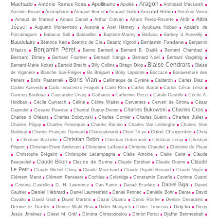
Aragon
Machado
Apollinaire
António Ramos Rosa
Apulée
Archibald MacLeish
Armand Robin
Aristide Bruant
Aristophane
Armand Bemer
Armand Gatti
Arménio Vieira
Attila
Arnaud de Mareuil
Arnaut Daniel
Arthur Cravan
Arturo Perez-Reverte
Attâr
József
Augusto Monterroso
Ausone
Axel Hémery
Ayukawa Nobuo
Azalaïs de
Porcairagues
Babacar Sall
Babouillec
Baptiste-Marrey
Barbara
Barbey d Aurevilly
Baudelaire
Benjamin Fondane
Béatrice Kad
Beatritz de Dia
Beatriz Vignoli
Benjamin
Benjamin Péret
Milazzo
Benno Barnard
Bernard B. Dadié
Bernard Chambaz
Bernard Dimey
Bernard Fournier
Bernard Nanga
Bernard Noël
Bernard Vargaftig
Blaise Cendrars
Bernard-Marie Koltès
Bertold Brecht
Billy Collins
Birago Diop
Blaise
de Vigenère
Blanche Sari-Flégier
Bo Breguet
Boby Lapointe
Boccace
Bonaventure des
Boris Vian
Periers
Boris Pasternak
Callimaque de Cyrène
Cal­derón
Carles Diaz
Carlito Azevedo
Carlo Innocenzo Frugoni
Carlo Rim
Carlos Barral
Carlos César Lenzi
Carmen Boullosa
Cassandre Urvoy
Cathares
Catherine Pozzi
Cátulo Castillo
Cécile A.
Holdban
Cécile Guivarch
Céline
Céline Walter
Cervantes
Cerveri de Girona
César
Charles Bukowski
Charles Cros
Cesare Pavese
Capoulet
Chantal Dupuy-Denier
Charles Juliet
Charles d Orléans
Charles Dobzynski
Charles Dornier
Charles Guérin
Charles Péguy
Charles Pennequin
Charles Racine
Charles Van Lerberghe
Charles Vion
Chloé Charpentier
Dalibray
Charles-François Pannard
Chateaubriand
Chen Tö-yu
Chris
Christian Bobin
L.
Christian Bachelin
Christian Dotremont
Christian Leroy
Christian
Prigent
Christian-Erwin Andersen
Christiane Laïfaoui
Christine Chaudet
Christine de Pisan
Christophe Brégaint
Christophe Lacampagne
Claire Antoine
Claire Ceira
Claude
Claude Billon
Claude
Claude de Burine
Beausoleil
Claude Estéban
Claude Guerre
Le Petit
Claude Michel Cluny
Claude Mouchard
Claude Pujade-Renaud
Claude Vigée
Clément Marot
Clément Pansaers
Cochise
Coleridge
Constantin Cavafis
Corinne Guerci
Daniel Biga
Cristina Castello
D. H. Lawrence
Dan Fante
Danaé Ecarlate
Daniel
Daniel Hébrard
Gaultier
Daniel Laumesfeld
Daniel Pennac
Danielle Bohr
Dante
David
Cavallo
David Grall
David Martins
Dazaï Osamu
Denis Roche
Denise Desautels
Denise le Dantec
Didjeko
Denise Wahl Brua
Didier Manyach
Didier Trumeau
Diego
Jesús Jiménez
Dieter M. Gräf
Dìmitra Christodoùlou
Dimitri Porcu
Djaffar Benmesbah