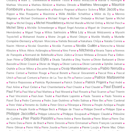
Cesariny
Mark Z. Danielewski
Marlène Tissot
Marta Morazzoni
Martial d Auvergne
Maurice
Matthieu Messagier
Mathias Vincenot
Mathieu Bénézet
Mathieu Olmedo
Fombeure
Max Jacob
Maurice Maeterlinck
Maurice Regnaut
Maurice Scève
Max
Menno
Rippon
Max Rouquette
Maximine
Mélik Alkélâm Schahfour
Mélot du Dy
Wigman
Michael Donhauser
Michael Krüger
Michael Ondaatje
Michael Speier
Michel
Michel Houellebecq
Baglin
Michel Deguy
Michel Marulle
Michel Onfray
Michel Pesch
Michel Sirey
Miguel
Michèle Schneeberger
Miguel Ángel Asturias
Miguel de Unamuno
Mina Loy
Hernández
Miguel Torga
Mìltos Sakhtoùris
Missak Médzarentz
Miyoshi
Murielle
Toyoichirô
Mohamed Aouine
Moine Jin-gak
Muriel Odoyer
Murièle Modély
Compère-Demarcy
Myriam Moscona
Nahida Bessadi
Nakahara Chûya
Natalia Correia
Nicolás Guillén
Nazim Hikmet
Nicolaï Goumilev
Nicolás Fuentes
Nietz­sche
Nikolaï
Nitcheva
Kliouïev
Níkos Alèxis Aslànoglou
Nimrod
Nino Ferrer
Nivaria Tejera
Nonnos
Octavio Paz
de Panopolis
Normand de Bellefeuille
Nuno Júdice
Octave Mirbeau
Odilon-
Odyssèas Elỳtis
Jean Périer
Okada Takahiko
Oleg Youriev
Olivier Barbarant
Olivier
Basselin
Olivier Cousin
Olivier de Magny
Olivier Larizza
Olivier Larronde
Ophélie Jaësan
Pablo Neruda
Ossip Mandelstam
Orphée
Oscar Milosz
Oscarine Bosquet
Ovide
Parme Ceriset
Partition Rouge
Pascal Bonetti
Pascal Giovannetti
Pascal Riou
Pascal
Patrice Maltaverne
Ulrich
Pascual Contursi
Patrice de La Tour du Pin
Patrice Louise
Patrick Prigent
Patricia Ryckewaert
Patrice Repusseau
Patrick Dubost
Paul André
Paul Éluard
Paul Celan
Paul Arène
Paul Chamberland
Paul Chaulot
Paul Claudel
Paul Fort
Paul Mari
Paul Mathieu
Paul Morand
Paul Rosario
Paul Scarron
Paul Thierrin
Paul Vincensini
Paul-Jean Toulet
Paul-Marie Lapointe
Paula Tavares
Paulo Teixeira
Pavel Šrut
Pedro Carmona
Pedro Juan Gutiérrez
Pedro Salinas
Pèire Bec
Peire Cardenal
Peire Vidal
Pernette du Guillet
Peter Grizzi
Pétrarque
Pétrone
Peuple Aztèque
Peuple
Haussa
Peuple Kurde
Philippe Beck
Philippe de Thaun
Philippe Dewolf
Philippe Djian
Philippe Jaccottet
Philippe Soupault
Philippe Lekeuche
Philippre Claudel
Philoxène
Pier Paolo Pasolini
de Cythère
Pierre Arétin
Pierre Bastide
Pierre Béarn
Pierre Dac
Pierre Daru
Pierre de Brach
Pierre Desvois
Pierre Emmanuel
Pierre François Lacenaire
Pierre Louÿs
Pierre Mac Orlan
Pierre Gilman
Pierre Hild
Pierre Jourde
Pierre Lemaitre