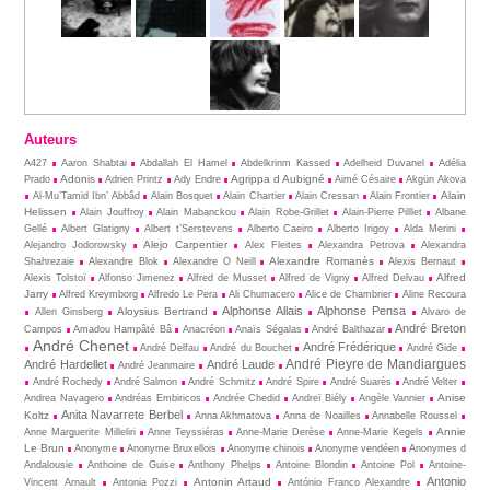
Auteurs
A427
Aaron Shabtai
Abdallah El Hamel
Abdelkrinm Kassed
Adelheid Duvanel
Adélia
Adonis
Agrippa d Aubigné
Prado
Adrien Printz
Ady Endre
Aimé Césaire
Akgün Akova
Alain
Al-Mu’Tamid Ibn’ Abbâd
Alain Bosquet
Alain Chartier
Alain Cressan
Alain Frontier
Helissen
Alain Jouffroy
Alain Mabanckou
Alain Robe-Grillet
Alain-Pierre Pilllet
Albane
Gellé
Albert Glatigny
Albert t’Serstevens
Alberto Caeiro
Alberto Irigoy
Alda Merini
Alejo Carpentier
Alejandro Jodorowsky
Alex Fleites
Alexandra Petrova
Alexandra
Alexandre Romanès
Shahrezaie
Alexandre Blok
Alexandre O Neill
Alexis Bernaut
Alfred
Alexis Tolstoï
Alfonso Jimenez
Alfred de Musset
Alfred de Vigny
Alfred Delvau
Jarry
Alfred Kreymborg
Alfredo Le Pera
Ali Chumacero
Alice de Chambrier
Aline Recoura
Alphonse Allais
Alphonse Pensa
Aloysius Bertrand
Allen Ginsberg
Alvaro de
André Breton
Campos
Amadou Hampâté Bâ
Anacréon
Anaïs Ségalas
André Balthazar
André Chenet
André Frédérique
André Delfau
André du Bouchet
André Gide
André Pieyre de Mandiargues
André Hardellet
André Laude
André Jeanmaire
André Rochedy
André Salmon
André Schmitz
André Spire
André Suarès
André Velter
Anise
Andrea Navagero
Andréas Embiricos
Andrée Chedid
Andreï Biély
Angèle Vannier
Anita Navarrete Berbel
Koltz
Anna Akhmatova
Anna de Noailles
Annabelle Roussel
Annie
Anne Marguerite Milleliri
Anne Teyssiéras
Anne-Marie Derèse
Anne-Marie Kegels
Le Brun
Anonyme
Anonyme Bruxellois
Anonyme chinois
Anonyme vendéen
Anonymes d
Andalousie
Anthoine de Guise
Anthony Phelps
Antoine Blondin
Antoine Pol
Antoine-
Antonio
Antonin Artaud
Vincent Arnault
Antonia Pozzi
António Franco Alexandre