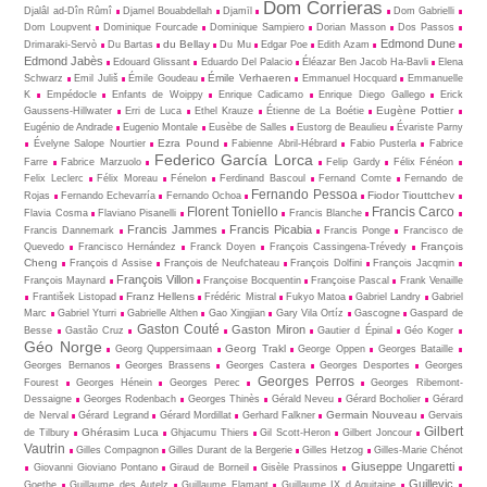
Dom Corrieras
Djalâl ad-Dîn Rûmî
Djamel Bouabdellah
Djamīl
Dom Gabrielli
Dom Loupvent
Dominique Fourcade
Dominique Sampiero
Dorian Masson
Dos Passos
Edmond Dune
du Bellay
Drimaraki-Servò
Du Bartas
Du Mu
Edgar Poe
Edith Azam
Edmond Jabès
Edouard Glissant
Eduardo Del Palacio
Éléazar Ben Jacob Ha-Bavli
Elena
Émile Verhaeren
Schwarz
Emil Juliš
Émile Goudeau
Emmanuel Hocquard
Emmanuelle
K
Empédocle
Enfants de Woippy
Enrique Cadicamo
Enrique Diego Gallego
Erick
Eugène Pottier
Gaussens-Hillwater
Erri de Luca
Ethel Krauze
Étienne de La Boétie
Eugénio de Andrade
Eugenio Montale
Eusèbe de Salles
Eustorg de Beaulieu
Évariste Parny
Ezra Pound
Évelyne Salope Nourtier
Fabienne Abril-Hébrard
Fabio Pusterla
Fabrice
Federico García Lorca
Farre
Fabrice Marzuolo
Felip Gardy
Félix Fénéon
Felix Leclerc
Félix Moreau
Fénelon
Ferdinand Bascoul
Fernand Comte
Fernando de
Fernando Pessoa
Fiodor Tiouttchev
Rojas
Fernando Echevarría
Fernando Ochoa
Florent Toniello
Francis Carco
Flavia Cosma
Flaviano Pisanelli
Francis Blanche
Francis Jammes
Francis Picabia
Francis Dannemark
Francis Ponge
Francisco de
François
Quevedo
Francisco Hernández
Franck Doyen
François Cassingena-Trévedy
Cheng
François d Assise
François de Neufchateau
François Dolfini
François Jacqmin
François Villon
François Maynard
Françoise Bocquentin
Françoise Pascal
Frank Venaille
Franz Hellens
František Listopad
Frédéric Mistral
Fukyo Matoa
Gabriel Landry
Gabriel
Marc
Gabriel Yturri
Gabrielle Althen
Gao Xingjian
Gary Vila Ortíz
Gascogne
Gaspard de
Gaston Couté
Gaston Miron
Besse
Gastão Cruz
Gautier d Épinal
Géo Koger
Géo Norge
Georg Trakl
Georg Quppersimaan
George Oppen
Georges Bataille
Georges Bernanos
Georges Brassens
Georges Castera
Georges Desportes
Georges
Georges Perros
Fourest
Georges Hénein
Georges Perec
Georges Ribemont-
Dessaigne
Georges Rodenbach
Georges Thinès
Gérald Neveu
Gérard Bocholier
Gérard
Germain Nouveau
de Nerval
Gérard Legrand
Gérard Mordillat
Gerhard Falkner
Gervais
Gilbert
Ghérasim Luca
de Tilbury
Ghjacumu Thiers
Gil Scott-Heron
Gilbert Joncour
Vautrin
Gilles Compagnon
Gilles Durant de la Bergerie
Gilles Hetzog
Gilles-Marie Chénot
Giuseppe Ungaretti
Giovanni Gioviano Pontano
Giraud de Borneil
Gisèle Prassinos
Guillevic
Goethe
Guillaume des Autelz
Guillaume Flamant
Guillaume IX d Aquitaine