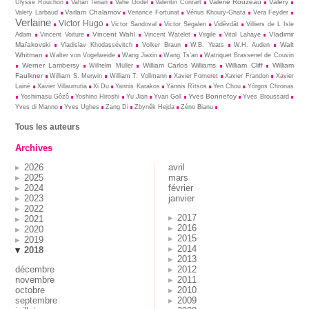
Valérie Rouzeau
Valéry
Ulysse Rouchon
Vahan Terian
Vahé Godel
Valentin Conrart
Varlam Chalamov
Valery Larbaud
Venance Fortunat
Vénus Khoury-Ghata
Vera Feyder
Verlaine
Victor Hugo
Victor Sandoval
Victor Segalen
Vidêvdât
Villiers de L Isle
Vincent Wahl
Vladimir
Adam
Vincent Voiture
Vincent Watelet
Virgile
Vital Lahaye
Maïakovski
Walt
Vladislav Khodassévitch
Volker Braun
W.B. Yeats
W.H. Auden
Whitman
Walter von Vogelweide
Wang Jiaxin
Wang Ts’an
Watriquet Brassenel de Couvin
Werner Lambersy
William Carlos Williams
William Cliff
William
Wilhelm Müller
Faulkner
William S. Merwin
William T. Vollmann
Xavier Forneret
Xavier Frandon
Xavier
Lainé
Xavier Villaurrutia
Xi Du
Yannis Karakos
Yànnis Rìtsos
Yen Chou
Yòrgos Chronas
Yves Bonnefoy
Yoshimasu Gôzô
Yoshino Hiroshi
Yu Jian
Yvan Goll
Yves Broussard
Yves di Manno
Yves Ughes
Zang Di
Zbynĕk Hejda
Zéno Bianu
Tous les auteurs
Archives
2026
avril
2025
mars
2024
février
2023
janvier
2022
2017
2021
2016
2020
2015
2019
2014
2018
2013
décembre
2012
novembre
2011
octobre
2010
septembre
2009