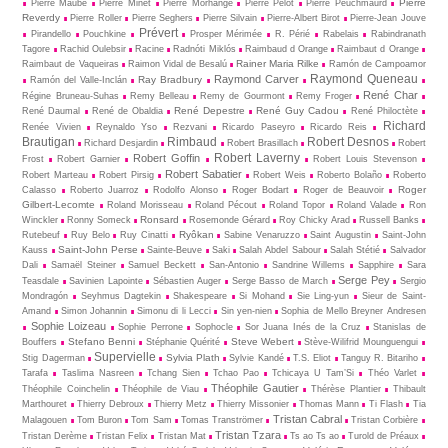
Pierre
Pierre Maubé
Pierre Minet
Pierre Morhange
Pierre Pelot
Pierre Peuchmaurd
Reverdy
Pierre Roller
Pierre Seghers
Pierre Silvain
Pierre-Albert Birot
Pierre-Jean Jouve
Prévert
Pirandello
Pouchkine
Prosper Mérimée
R. Périé
Rabelais
Rabindranath
Tagore
Rachid Oulebsir
Racine
Radnóti Miklós
Raimbaud d Orange
Raimbaut d Orange
Rainer Maria Rilke
Raimbaut de Vaqueiras
Raimon Vidal de Besalú
Ramón de Campoamor
Raymond Queneau
Raymond Carver
Ray Bradbury
Ramón del Valle-Inclán
René Char
Régine Bruneau-Suhas
Remy Belleau
Remy de Gourmont
Remy Froger
René Depestre
René Guy Cadou
René Daumal
René de Obaldia
René Philoctète
Richard
Renée Vivien
Reynaldo Yso
Rezvani
Ricardo Paseyro
Ricardo Reis
Brautigan
Rimbaud
Robert Desnos
Richard Desjardin
Robert Brasillach
Robert
Robert Laverny
Robert Goffin
Frost
Robert Garnier
Robert Louis Stevenson
Robert Sabatier
Robert Marteau
Robert Pirsig
Robert Weis
Roberto Bolaño
Roberto
Roger
Calasso
Roberto Juarroz
Rodolfo Alonso
Roger Bodart
Roger de Beauvoir
Gilbert-Lecomte
Roland Morisseau
Roland Pécout
Roland Topor
Roland Valade
Ron
Ronsard
Winckler
Ronny Someck
Rosemonde Gérard
Roy Chicky Arad
Russell Banks
Ryôkan
Rutebeuf
Ruy Belo
Ruy Cinatti
Sabine Venaruzzo
Saint Augustin
Saint-John
Saint-John Perse
Kauss
Sainte-Beuve
Saki
Salah Abdel Sabour
Salah Stétié
Salvador
Dali
Samaël Steiner
Samuel Beckett
San-Antonio
Sandrine Willems
Sapphire
Sara
Serge Pey
Teasdale
Savinien Lapointe
Sébastien Auger
Serge Basso de March
Sergio
Mondragón
Seyhmus Dagtekin
Shakespeare
Si Mohand
Sie Ling-yun
Sieur de Saint-
Amand
Simon Johannin
Simonu di li Lecci
Sin yen-nien
Sophia de Mello Breyner Andresen
Sophie Loizeau
Sophie Perrone
Sophocle
Sor Juana Inés de la Cruz
Stanislas de
Stefano Benni
Steve Webert
Bouffers
Stéphanie Quérité
Stève-Wilifrid Mounguengui
Supervielle
Sylvia Plath
Stig Dagerman
Sylvie Kandé
T.S. Eliot
Tanguy R. Bitariho
Tarafa
Taslima Nasreen
Tchang Sien
Tchao Pao
Tchicaya U Tam’Si
Théo Varlet
Théophile Gautier
Théophile Coinchelin
Théophile de Viau
Thérèse Plantier
Thibault
Marthouret
Thierry Debroux
Thierry Metz
Thierry Missonier
Thomas Mann
Ti Flash
Tia
Tristan Cabral
Malagouen
Tom Buron
Tom Sam
Tomas Tranströmer
Tristan Corbière
Tristan Tzara
Tristan Derème
Tristan Felix
Tristan Mat
Ts ao Ts ao
Turold de Préaux