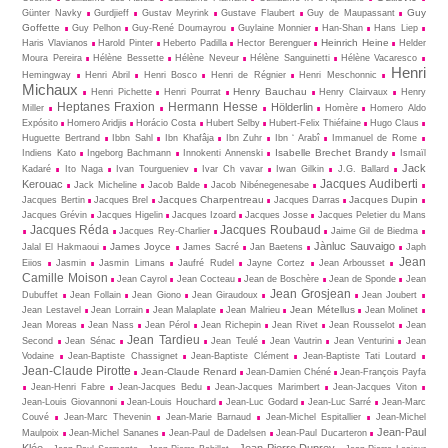
Guy
Günter Navky
Gurdjieff
Gustav Meyrink
Gustave Flaubert
Guy de Maupassant
Goffette
Guy Pelhon
Guy-René Dou­may­rou
Guylaine Monnier
Han-Shan
Hans Liep
Heinrich Heine
Haris Vlavianos
Harold Pinter
Heberto Padilla
Hector Berenguer
Helder
Moura Pereira
Hélène Bessette
Hélène Neveur
Hélène Sanguinetti
Hélène Vacaresco
Henri
Hemingway
Henri Abril
Henri Bosco
Henri de Régnier
Henri Meschonnic
Michaux
Henry Bauchau
Henri Pichette
Henri Pourrat
Henry Clairvaux
Henry
Heptanes Fraxion
Hermann Hesse
Hölderlin
Miller
Homère
Homero Aldo
Expósito
Homero Aridjis
Horácio Costa
Hubert Selby
Hubert-Felix Thiéfaine
Hugo Claus
Huguette Bertrand
Ibbn Sahl
Ibn Khafâja
Ibn Zuhr
Ibn ‘ Arabî
Immanuel de Rome
Isabelle Brechet Brandy
Indiens Kato
Ingeborg Bachmann
Innokenti Annenski
Ismaïl
Jack
Kadaré
Ito Naga
Ivan Tourgueniev
Ivar Ch vavar
Iwan Gilkin
J.G. Ballard
Jacques Audiberti
Kerouac
Jack Micheline
Jacob Balde
Jacob Nibénegenesabe
Jacques Charpentreau
Jacques Dupin
Jacques Bertin
Jacques Brel
Jacques Darras
Jacques Grévin
Jacques Higelin
Jacques Izoard
Jacques Josse
Jacques Peletier du Mans
Jacques Réda
Jacques Roubaud
Jacques Rey-Charlier
Jaime Gil de Biedma
Jànluc Sauvaigo
James Joyce
Jalal El Hakmaoui
James Sacré
Jan Baetens
Japh
Jean
Eiios
Jasmin
Jasmin Limans
Jaufré Rudel
Jayne Cortez
Jean Arbousset
Camille Moison
Jean Cayrol
Jean Cocteau
Jean de Boschère
Jean de Sponde
Jean
Jean Grosjean
Dubuffet
Jean Follain
Jean Giono
Jean Giraudoux
Jean Joubert
Jean Métellus
Jean Lestavel
Jean Lorrain
Jean Malaplate
Jean Malrieu
Jean Molinet
Jean Moreas
Jean Nass
Jean Pérol
Jean Richepin
Jean Rivet
Jean Rousselot
Jean
Jean Tardieu
Second
Jean Sénac
Jean Teulé
Jean Vautrin
Jean Venturini
Jean
Vodaine
Jean-Baptiste Chassignet
Jean-Baptiste Clément
Jean-Baptiste Tati Loutard
Jean-Claude Pirotte
Jean-Claude Renard
Jean-Damien Chéné
Jean-François Payfa
Jean-Henri Fabre
Jean-Jacques Bedu
Jean-Jacques Marimbert
Jean-Jacques Viton
Jean-Louis Giovannoni
Jean-Louis Houchard
Jean-Luc Godard
Jean-Luc Sarré
Jean-Marc
Couvé
Jean-Marc Thevenin
Jean-Marie Barnaud
Jean-Michel Espitallier
Jean-Michel
Jean-Paul
Maulpoix
Jean-Michel Sananes
Jean-Paul de Dadelsen
Jean-Paul Ducarteron
Klée
Jean-Pierre Duprey