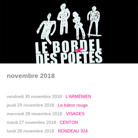
novembre 2018
vendredi 30 novembre 2018 :
L’ARMÉNIEN
jeudi 29 novembre 2018 :
Le bâton rouge
mercredi 28 novembre 2018 :
VISAGES
mardi 27 novembre 2018 :
CENTON
lundi 26 novembre 2018 :
RONDEAU 324