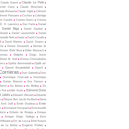
Claude Le Petit
Claude Guerre
ichel Cluny
Claude Mouchard
jade-Renaud
Claude Vigée
Clément
ément Pansaers
Cochise
Coleridge
in Cavafis
Corinne Guerci
Cristina
D. H. Lawrence
Dan Fante
Danaé
Daniel Biga
Daniel Gaultier
ébrard
Daniel Laumesfeld
Daniel
Danielle Bohr
Dante
David Cavallo
l
David Martins
Dazaï Osamu
Denise le
che
Denise Desautels
Denise Wahl Brua
Didier Manyach
Didjeko
rumeau
Diego Jesús
Dieter M. Gräf
Dìmitra Christodoùlou
Porcu
Djaffar Benmesbah
Djalâl ad-
î
Djamel Bouabdellah
Djamīl
orrieras
Dom Gabrielli
Dom
Dominique Fourcade
Dominique
Dorian Masson
Dos Passos
du Bellay
-Servò
Du Bartas
Du
Edmond Dune
r Poe
Edith Azam
 Jabès
Edouard Glissant
Eduardo
o
Éléazar Ben Jacob Ha-Bavli
Elena
Émile
Emil Juliš
Émile Goudeau
n
Emmanuel Hocquard
Emmanuelle
docle
Enfants de Woippy
Enrique
Enrique Diego Gallego
Erick
Hillwater
Erri de Luca
Ethel Krauze
Eugène Pottier
 de La Boétie