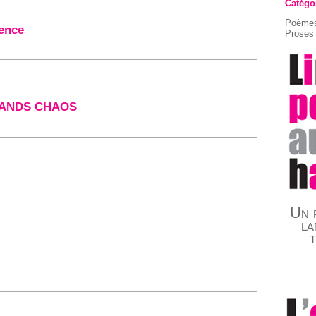
Catégo
Poèmes
sence
Proses 
RANDS CHAOS
Un p
la