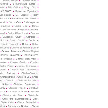
Bernard Nanga
Bernard Noël
argaftig
Bernard-Marie Koltès
echt
Billy Collins
Birago Diop
Cendrars
Blaise de Vigenère
ari-Flégier
Bo Breguet
Boby
Boccace
Bonaventure des Periers
Boris Vian
ternak
Callimaque de
Cal­derón
Carles Diaz
Carlito
Carlo Innocenzo Frugoni
Carlo Rim
arral
Carlos César Lenzi
Carmen
Cassandre Urvoy
Cathares
 Pozzi
Cátulo Castillo
Cécile A.
Cécile Guivarch
Céline
Céline
ervantes
Cerveri de Girona
César
Cesare Pavese
Chantal Dupuy-
harles Bukowski
Charles Cros
s d Orléans
Charles Dobzynski
Charles
ornier
Charles Guérin
harles Péguy
Charles Pennequin
Racine
Charles Van Lerberghe
Vion Dalibray
Charles-François
Chloé
Chateaubriand
Chen Tö-yu
er
Chris L.
Christian Bachelin
n Bobin
Christian Dotremont
Leroy
Christian Prigent
Christian-
ersen
Christiane Laïfaoui
Christine
Christine de Pisan
Christophe
Christophe Lacampagne
Claire
Claire Ceira
Claude Beausoleil
llon
Claude de Burine
Claude