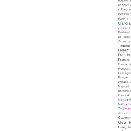
Eugénio d
de Salles
Évelyne
Fabienne A
Farre
García
Felix L
Ferdinand
de Rojas
Ochoa
Tiouttche
Florent
Francis
Francis
Francis 
Francisco
Cassingen
François 
François D
Maynard
Bocquenti
František 
Mistral
F
Marc
Ga
Xingjian
de Besse
Gaston M
Géo N
Georg Tr