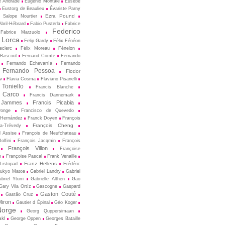
e Andrade
Eugenio Montale
Eusèbe
Eustorg de Beaulieu
Évariste Parny
Ezra Pound
 Salope Nourtier
bril-Hébrard
Fabio Pusterla
Fabrice
Federico
Fabrice Marzuolo
 Lorca
Felip Gardy
Félix Fénéon
eclerc
Félix Moreau
Fénelon
 Bascoul
Fernand Comte
Fernando
Fernando Echevarría
Fernando
Fernando Pessoa
Fiodor
v
Flavia Cosma
Flaviano Pisanelli
 Toniello
Francis Blanche
 Carco
Francis Dannemark
 Jammes
Francis Picabia
Ponge
Francisco de Quevedo
 Hernández
Franck Doyen
François
François Cheng
a-Trévedy
d Assise
François de Neufchateau
olfini
François Jacqmin
François
François Villon
Françoise
n
Françoise Pascal
Frank Venaille
Franz Hellens
Listopad
Frédéric
ukyo Matoa
Gabriel Landry
Gabriel
briel Yturri
Gabrielle Althen
Gao
Gary Vila Ortíz
Gascogne
Gaspard
Gaston Couté
Gastão Cruz
iron
Gautier d Épinal
Géo Koger
orge
Georg Quppersimaan
akl
George Oppen
Georges Bataille