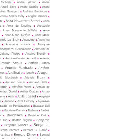
Rochedy
André Salmon
André
André Spire
André Suarès
André
drea Navagero
Andréas Embiricos
edid
Andreï Biély
Angèle Vannier
Anita Navarrete Berbel
tz
Anna
a
Anna de Noailles
Annabelle
Anne Marguerite Milleliri
Anne
s
Anne-Marie Derèse
Anne-Marie
nnie Le Brun
Anonyme
Anonyme
Anonyme chinois
Anonyme
Anonymes d Andalousie
Anthoine de
Anthony Phelps
Antoine Blondin
ol
Antoine-Vincent Arnault
Antonia
Antonin Artaud
António Franco
Antonio Machado
António
Aragon
Apollinaire
osa
Apulée
ald MacLeish
Aristide Bruant
ne
Armand Bemer
Armand Gatti
Robin
Arménio Vieira
Arnaud de
Arnaut Daniel
Arthur Cravan
Arturo
Attila József
erte
Attâr
Augusto
o
Ausone
Axel Hémery
Ayukawa
zalaïs de Porcairagues
Babacar Sall
ec
Baptiste-Marrey
Barbara
Barbey
Baudelaire
y
Béatrice Kad
Benjamin
de Dia
Beatriz Vignoli
Benjamin
Benjamin Milazzo
Benno Barnard
Bernard B. Dadié
Bernard Dimey
Chambaz
Bernard