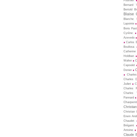
Fournier
Bernard V
Bertold Br
Blaise 
Blanche S
Lapointe
Boris Pas
Cyrène
Azevedo
Carlos B
Boullosa
Catherine
Holdban
Walter
C
Capoulet
C
Denier
Charle
Charles D
Juliet
C
Charles 
Charles 
Pannard
Charpenti
Christia
Christian 
Erwin And
Chaudet
Brégaint
Antoine
Claude Bi