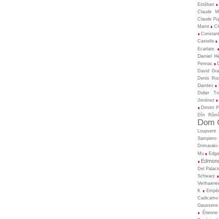
Estéban
Claude M
Claude Pu
Marot
Cl
Constant
Castello
Ecarlate
Daniel H
Pennac
David Gral
Denis Ro
Dantec
Didier T
Jiménez
Dimitri 
Dîn Rûm
Dom C
Loupvent
Sampiero
Drimaraki
Mu
Edga
Edmond
Del Palaci
Schwarz
Verhaere
K
Empé
Cadicamo
Gaussens-
Étienne