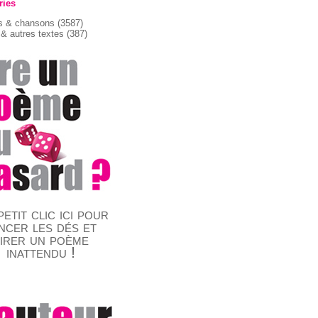
ries
 & chansons
(3587)
& autres textes
(387)
etit clic ici pour
ncer les dés et
tirer un poème
inattendu !