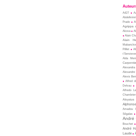
Auteur
A427
A
Abdelkrin
A
Prado
Agrippa 
Akova
A
Alain Cha
Alain He
Mabancko
Pilllet
A
t’Sersteve
Alda Meri
Carpentie
Alexandra
Alexandre
Alexis Ber
Alfred 
Delvau
Alfredo L
Chambrier
Aloysius
Alphons
Amadou 
Ségalas
André
Bouchet
André Ha
Laude