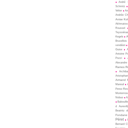
André 
Schmitz
Velter
An
Andrée Ch
Anise Kol
Akhmatov
Roussel
Teyssiéra
A
Kegels
Bruxellois
vendéen
Guise
Antoine P
Pozzi
Alexandre
Ramos R
Archib
Aristopha
Armand 
Mareuil
Perez-Rev
Monterros
Nobuo
A
Babouill
d Aurevill
Beatritz 
Fondane
Péret
Bernard 