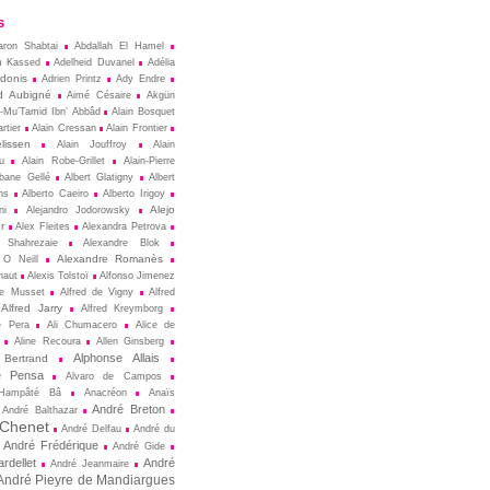
s
aron Shabtai
Abdallah El Hamel
m Kassed
Adelheid Duvanel
Adélia
donis
Adrien Printz
Ady Endre
d Aubigné
Aimé Césaire
Akgün
l-Mu’Tamid Ibn’ Abbâd
Alain Bosquet
rtier
Alain Cressan
Alain Frontier
lissen
Alain Jouffroy
Alain
u
Alain Robe-Grillet
Alain-Pierre
lbane Gellé
Albert Glatigny
Albert
ns
Alberto Caeiro
Alberto Irigoy
Alejo
ni
Alejandro Jodorowsky
r
Alex Fleites
Alexandra Petrova
 Shahrezaie
Alexandre Blok
Alexandre Romanès
 O Neill
naut
Alexis Tolstoï
Alfonso Jimenez
de Musset
Alfred de Vigny
Alfred
Alfred Jarry
Alfred Kreymborg
e Pera
Ali Chumacero
Alice de
Aline Recoura
Allen Ginsberg
Alphonse Allais
 Bertrand
e Pensa
Alvaro de Campos
Hampâté Bâ
Anacréon
Anaïs
André Breton
André Balthazar
 Chenet
André Delfau
André du
André Frédérique
André Gide
rdellet
André
André Jeanmaire
André Pieyre de Mandiargues