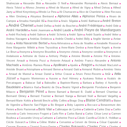
Alexandre Romanès
Shahrezaie
Alexandre Blok
Alexandre O Neill
Alexis Bernaut
Alfred
Alexis Tolstoï
Alfonso Jimenez
Alfred de Musset
Alfred de Vigny
Alfred Delvau
Jarry
Alfred Kreymborg
Alfredo Le Pera
Ali Chumacero
Alice de Chambrier
Aline Recoura
Alphonse Allais
Alphonse Pensa
Aloysius Bertrand
Allen Ginsberg
Alvaro de
André Breton
Campos
Amadou Hampâté Bâ
Anacréon
Anaïs Ségalas
André Balthazar
André Chenet
André Frédérique
André Delfau
André du Bouchet
André Gide
André Pieyre de Mandiargues
André Hardellet
André Laude
André Jeanmaire
André Rochedy
André Salmon
André Schmitz
André Spire
André Suarès
André Velter
Anise
Andrea Navagero
Andréas Embiricos
Andrée Chedid
Andreï Biély
Angèle Vannier
Anita Navarrete Berbel
Koltz
Anna Akhmatova
Anna de Noailles
Annabelle Roussel
Annie
Anne Marguerite Milleliri
Anne Teyssiéras
Anne-Marie Derèse
Anne-Marie Kegels
Le Brun
Anonyme
Anonyme Bruxellois
Anonyme chinois
Anonyme vendéen
Anonymes d
Andalousie
Anthoine de Guise
Anthony Phelps
Antoine Blondin
Antoine Pol
Antoine-
Antonio
Antonin Artaud
Vincent Arnault
Antonia Pozzi
António Franco Alexandre
Aragon
Machado
Apollinaire
António Ramos Rosa
Apulée
Archibald MacLeish
Armand Robin
Aristide Bruant
Aristophane
Armand Bemer
Armand Gatti
Arménio Vieira
Attila
Arnaud de Mareuil
Arnaut Daniel
Arthur Cravan
Arturo Perez-Reverte
Attâr
József
Augusto Monterroso
Ausone
Axel Hémery
Ayukawa Nobuo
Azalaïs de
Porcairagues
Babacar Sall
Babouillec
Baptiste-Marrey
Barbara
Barbey d Aurevilly
Baudelaire
Benjamin Fondane
Béatrice Kad
Beatritz de Dia
Beatriz Vignoli
Benjamin
Benjamin Péret
Milazzo
Benno Barnard
Bernard B. Dadié
Bernard Chambaz
Bernard Dimey
Bernard Fournier
Bernard Nanga
Bernard Noël
Bernard Vargaftig
Blaise Cendrars
Bernard-Marie Koltès
Bertold Brecht
Billy Collins
Birago Diop
Blaise
de Vigenère
Blanche Sari-Flégier
Bo Breguet
Boby Lapointe
Boccace
Bonaventure des
Boris Vian
Periers
Boris Pasternak
Callimaque de Cyrène
Cal­derón
Carles Diaz
Carlito
Azevedo
Carlo Innocenzo Frugoni
Carlo Rim
Carlos Barral
Carlos César Lenzi
Carmen
Boullosa
Cassandre Urvoy
Cathares
Catherine Pozzi
Cátulo Castillo
Cécile A. Holdban
Cécile Guivarch
Céline
Céline Walter
Cervantes
Cerveri de Girona
César Capoulet
Charles Bukowski
Charles Cros
Cesare Pavese
Chantal Dupuy-Denier
Charles d