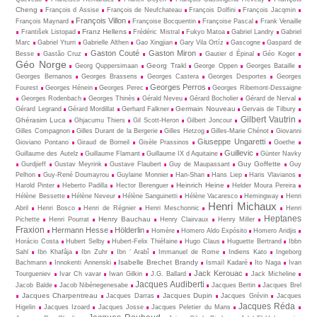
Cheng
François d Assise
François de Neufchateau
François Dolfini
François Jacqmin
François Villon
François Maynard
Françoise Bocquentin
Françoise Pascal
Frank Venaille
Franz Hellens
František Listopad
Frédéric Mistral
Fukyo Matoa
Gabriel Landry
Gabriel
Marc
Gabriel Yturri
Gabrielle Althen
Gao Xingjian
Gary Vila Ortíz
Gascogne
Gaspard de
Gaston Couté
Gaston Miron
Besse
Gastão Cruz
Gautier d Épinal
Géo Koger
Géo Norge
Georg Trakl
Georg Quppersimaan
George Oppen
Georges Bataille
Georges Bernanos
Georges Brassens
Georges Castera
Georges Desportes
Georges
Georges Perros
Fourest
Georges Hénein
Georges Perec
Georges Ribemont-Dessaigne
Georges Rodenbach
Georges Thinès
Gérald Neveu
Gérard Bocholier
Gérard de Nerval
Germain Nouveau
Gérard Legrand
Gérard Mordillat
Gerhard Falkner
Gervais de Tilbury
Gilbert Vautrin
Ghérasim Luca
Ghjacumu Thiers
Gil Scott-Heron
Gilbert Joncour
Gilles Compagnon
Gilles Durant de la Bergerie
Gilles Hetzog
Gilles-Marie Chénot
Giovanni
Giuseppe Ungaretti
Gioviano Pontano
Giraud de Borneil
Gisèle Prassinos
Goethe
Guillevic
Guillaume des Autelz
Guillaume Flamant
Guillaume IX d Aquitaine
Günter Navky
Guy Goffette
Gurdjieff
Gustav Meyrink
Gustave Flaubert
Guy de Maupassant
Guy
Pelhon
Guy-René Dou­may­rou
Guylaine Monnier
Han-Shan
Hans Liep
Haris Vlavianos
Heinrich Heine
Harold Pinter
Heberto Padilla
Hector Berenguer
Helder Moura Pereira
Hélène Bessette
Hélène Neveur
Hélène Sanguinetti
Hélène Vacaresco
Hemingway
Henri
Henri Michaux
Abril
Henri Bosco
Henri de Régnier
Henri Meschonnic
Henri
Heptanes
Henry Bauchau
Pichette
Henri Pourrat
Henry Clairvaux
Henry Miller
Fraxion
Hermann Hesse
Hölderlin
Homère
Homero Aldo Expósito
Homero Aridjis
Horácio Costa
Hubert Selby
Hubert-Felix Thiéfaine
Hugo Claus
Huguette Bertrand
Ibbn
Sahl
Ibn Khafâja
Ibn Zuhr
Ibn ‘ Arabî
Immanuel de Rome
Indiens Kato
Ingeborg
Isabelle Brechet Brandy
Bachmann
Innokenti Annenski
Ismaïl Kadaré
Ito Naga
Ivan
Jack Kerouac
Tourgueniev
Ivar Ch vavar
Iwan Gilkin
J.G. Ballard
Jack Micheline
Jacques Audiberti
Jacob Balde
Jacob Nibénegenesabe
Jacques Bertin
Jacques Brel
Jacques Charpentreau
Jacques Dupin
Jacques Darras
Jacques Grévin
Jacques
Jacques Réda
Higelin
Jacques Izoard
Jacques Josse
Jacques Peletier du Mans