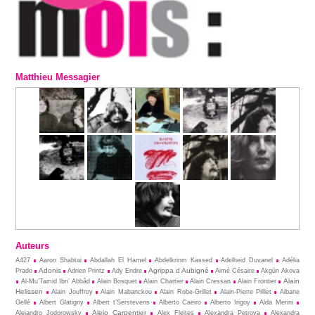
Matthieu Messagier
Auteurs
A427
Aaron Shabtai
Abdallah El Hamel
Abdelkrinm Kassed
Adelheid Duvanel
Adélia
Adonis
Agrippa d Aubigné
Prado
Adrien Printz
Ady Endre
Aimé Césaire
Akgün Akova
Alain
Al-Mu’Tamid Ibn’ Abbâd
Alain Bosquet
Alain Chartier
Alain Cressan
Alain Frontier
Helissen
Alain Jouffroy
Alain Mabanckou
Alain Robe-Grillet
Alain-Pierre Pilllet
Albane
Gellé
Albert Glatigny
Albert t’Serstevens
Alberto Caeiro
Alberto Irigoy
Alda Merini
Alejo Carpentier
Alejandro Jodorowsky
Alex Fleites
Alexandra Petrova
Alexandra