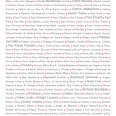
Pablo Neruda
Ossip Mandelstam
Milosz
Oscarine Bosquet
Ovide
Parme Ceriset
Partition Rouge
Pascal Bonetti
Pascal Giovannetti
Pascal Riou
Pascal Ulrich
Pascual
Patrice Maltaverne
Contursi
Patrice de La Tour du Pin
Patrice Louise
Patrice
Patrick Prigent
Patricia Ryckewaert
Repusseau
Patrick Dubost
Paul André
Paul
Paul Éluard
Paul
Paul Celan
Arène
Paul Chamberland
Paul Chaulot
Paul Claudel
Fort
Paul Mari
Paul Mathieu
Paul Morand
Paul Rosario
Paul Scarron
Paul Thierrin
Paul Vincensini
Paul-Jean Toulet
Paul-Marie Lapointe
Paula Tavares
Paulo Teixeira
Pavel
Šrut
Pedro Carmona
Pedro Juan Gutiérrez
Pedro Salinas
Pèire Bec
Peire Cardenal
Peire
Vidal
Pernette du Guillet
Peter Grizzi
Pétrarque
Pétrone
Peuple Aztèque
Peuple Haussa
Philippe
Peuple Kurde
Philippe Beck
Philippe de Thaun
Philippe Dewolf
Philippe Djian
Jaccottet
Philippe Soupault
Philippe Lekeuche
Philippre Claudel
Philoxène de Cythère
Pier Paolo Pasolini
Pierre Arétin
Pierre Bastide
Pierre Béarn
Pierre Dac
Pierre
Daru
Pierre de Brach
Pierre Desvois
Pierre Emmanuel
Pierre François Lacenaire
Pierre
Pierre Louÿs
Pierre Mac Orlan
Gilman
Pierre Hild
Pierre Jourde
Pierre Lemaitre
Pierre
Pierre Reverdy
Maubé
Pierre Minet
Pierre Morhange
Pierre Pelot
Pierre Peuchmaurd
Pierre Roller
Pierre Seghers
Pierre Silvain
Pierre-Albert Birot
Pierre-Jean Jouve
Pirandello
Prévert
Pouchkine
Prosper Mérimée
R. Périé
Rabelais
Rabindranath Tagore
Rachid
Oulebsir
Racine
Radnóti Miklós
Raimbaud d Orange
Raimbaut d Orange
Raimbaut de
Rainer Maria Rilke
Vaqueiras
Raimon Vidal de Besalú
Ramón de Campoamor
Ramón del
Raymond Queneau
Raymond Carver
Ray Bradbury
Valle-Inclán
Régine
René Char
Bruneau-Suhas
Remy Belleau
Remy de Gourmont
Remy Froger
René
René Depestre
René Guy Cadou
Daumal
René de Obaldia
René Philoctète
Renée
Richard Brautigan
Vivien
Reynaldo Yso
Rezvani
Ricardo Paseyro
Ricardo Reis
Rimbaud
Robert Desnos
Richard Desjardin
Robert Brasillach
Robert Frost
Robert
Robert Laverny
Robert Goffin
Garnier
Robert Louis Stevenson
Robert Marteau
Robert Sabatier
Robert Pirsig
Robert Weis
Roberto Bolaño
Roberto Calasso
Roberto
Roger Gilbert-Lecomte
Juarroz
Rodolfo Alonso
Roger Bodart
Roger de Beauvoir
Roland Morisseau
Roland Pécout
Roland Topor
Roland Valade
Ron Winckler
Ronny
Ronsard
Someck
Rosemonde Gérard
Roy Chicky Arad
Russell Banks
Rutebeuf
Ruy