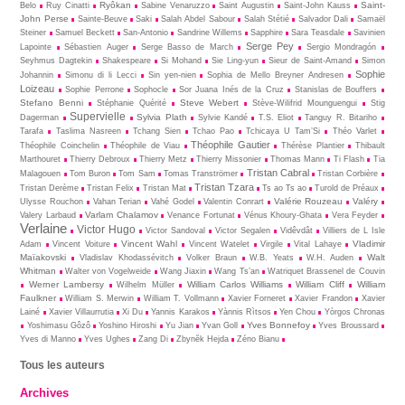
Ryôkan
Saint-
Belo
Ruy Cinatti
Sabine Venaruzzo
Saint Augustin
Saint-John Kauss
John Perse
Sainte-Beuve
Saki
Salah Abdel Sabour
Salah Stétié
Salvador Dali
Samaël
Steiner
Samuel Beckett
San-Antonio
Sandrine Willems
Sapphire
Sara Teasdale
Savinien
Serge Pey
Lapointe
Sébastien Auger
Serge Basso de March
Sergio Mondragón
Seyhmus Dagtekin
Shakespeare
Si Mohand
Sie Ling-yun
Sieur de Saint-Amand
Simon
Sophie
Johannin
Simonu di li Lecci
Sin yen-nien
Sophia de Mello Breyner Andresen
Loizeau
Sophie Perrone
Sophocle
Sor Juana Inés de la Cruz
Stanislas de Bouffers
Stefano Benni
Steve Webert
Stéphanie Quérité
Stève-Wilifrid Mounguengui
Stig
Supervielle
Sylvia Plath
Dagerman
Sylvie Kandé
T.S. Eliot
Tanguy R. Bitariho
Tarafa
Taslima Nasreen
Tchang Sien
Tchao Pao
Tchicaya U Tam’Si
Théo Varlet
Théophile Gautier
Théophile Coinchelin
Théophile de Viau
Thérèse Plantier
Thibault
Marthouret
Thierry Debroux
Thierry Metz
Thierry Missonier
Thomas Mann
Ti Flash
Tia
Tristan Cabral
Malagouen
Tom Buron
Tom Sam
Tomas Tranströmer
Tristan Corbière
Tristan Tzara
Tristan Derème
Tristan Felix
Tristan Mat
Ts ao Ts ao
Turold de Préaux
Valérie Rouzeau
Valéry
Ulysse Rouchon
Vahan Terian
Vahé Godel
Valentin Conrart
Varlam Chalamov
Valery Larbaud
Venance Fortunat
Vénus Khoury-Ghata
Vera Feyder
Verlaine
Victor Hugo
Victor Sandoval
Victor Segalen
Vidêvdât
Villiers de L Isle
Vincent Wahl
Vladimir
Adam
Vincent Voiture
Vincent Watelet
Virgile
Vital Lahaye
Maïakovski
Walt
Vladislav Khodassévitch
Volker Braun
W.B. Yeats
W.H. Auden
Whitman
Walter von Vogelweide
Wang Jiaxin
Wang Ts’an
Watriquet Brassenel de Couvin
Werner Lambersy
William Carlos Williams
William Cliff
William
Wilhelm Müller
Faulkner
William S. Merwin
William T. Vollmann
Xavier Forneret
Xavier Frandon
Xavier
Lainé
Xavier Villaurrutia
Xi Du
Yannis Karakos
Yànnis Rìtsos
Yen Chou
Yòrgos Chronas
Yves Bonnefoy
Yoshimasu Gôzô
Yoshino Hiroshi
Yu Jian
Yvan Goll
Yves Broussard
Yves di Manno
Yves Ughes
Zang Di
Zbynĕk Hejda
Zéno Bianu
Tous les auteurs
Archives