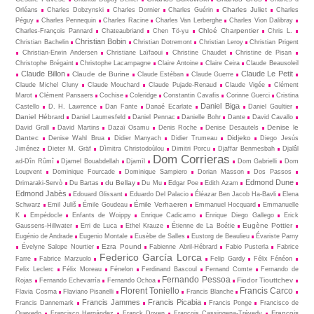
Charles Juliet
Orléans
Charles Dobzynski
Charles Dornier
Charles Guérin
Charles
Péguy
Charles Pennequin
Charles Racine
Charles Van Lerberghe
Charles Vion Dalibray
Chloé Charpentier
Charles-François Pannard
Chateaubriand
Chen Tö-yu
Chris L.
Christian Bobin
Christian Bachelin
Christian Dotremont
Christian Leroy
Christian Prigent
Christian-Erwin Andersen
Christiane Laïfaoui
Christine Chaudet
Christine de Pisan
Christophe Brégaint
Christophe Lacampagne
Claire Antoine
Claire Ceira
Claude Beausoleil
Claude Billon
Claude Le Petit
Claude de Burine
Claude Estéban
Claude Guerre
Claude Michel Cluny
Claude Mouchard
Claude Pujade-Renaud
Claude Vigée
Clément
Marot
Clément Pansaers
Cochise
Coleridge
Constantin Cavafis
Corinne Guerci
Cristina
Daniel Biga
Castello
D. H. Lawrence
Dan Fante
Danaé Ecarlate
Daniel Gaultier
Daniel Hébrard
Daniel Laumesfeld
Daniel Pennac
Danielle Bohr
Dante
David Cavallo
Denise le
David Grall
David Martins
Dazaï Osamu
Denis Roche
Denise Desautels
Dantec
Didjeko
Denise Wahl Brua
Didier Manyach
Didier Trumeau
Diego Jesús
Jiménez
Dieter M. Gräf
Dìmitra Christodoùlou
Dimitri Porcu
Djaffar Benmesbah
Djalâl
Dom Corrieras
ad-Dîn Rûmî
Djamel Bouabdellah
Djamīl
Dom Gabrielli
Dom
Loupvent
Dominique Fourcade
Dominique Sampiero
Dorian Masson
Dos Passos
Edmond Dune
du Bellay
Drimaraki-Servò
Du Bartas
Du Mu
Edgar Poe
Edith Azam
Edmond Jabès
Edouard Glissant
Eduardo Del Palacio
Éléazar Ben Jacob Ha-Bavli
Elena
Émile Verhaeren
Schwarz
Emil Juliš
Émile Goudeau
Emmanuel Hocquard
Emmanuelle
K
Empédocle
Enfants de Woippy
Enrique Cadicamo
Enrique Diego Gallego
Erick
Eugène Pottier
Gaussens-Hillwater
Erri de Luca
Ethel Krauze
Étienne de La Boétie
Eugénio de Andrade
Eugenio Montale
Eusèbe de Salles
Eustorg de Beaulieu
Évariste Parny
Ezra Pound
Évelyne Salope Nourtier
Fabienne Abril-Hébrard
Fabio Pusterla
Fabrice
Federico García Lorca
Farre
Fabrice Marzuolo
Felip Gardy
Félix Fénéon
Felix Leclerc
Félix Moreau
Fénelon
Ferdinand Bascoul
Fernand Comte
Fernando de
Fernando Pessoa
Fiodor Tiouttchev
Rojas
Fernando Echevarría
Fernando Ochoa
Florent Toniello
Francis Carco
Flavia Cosma
Flaviano Pisanelli
Francis Blanche
Francis Jammes
Francis Picabia
Francis Dannemark
Francis Ponge
Francisco de
François
Quevedo
Francisco Hernández
Franck Doyen
François Cassingena-Trévedy