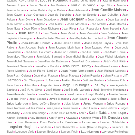
Jacques Roubaud
Jacques Rey-Charlier
Jaime Gil de Biedma
Jalal El Hakmaoui
Jànluc Sauvaigo
James Joyce
James Sacré
Jan Baetens
Japh Eiios
Jasmin
Jean Camille Moison
Jasmin Limans
Jaufré Rudel
Jayne Cortez
Jean Arbousset
Jean Cayrol
Jean Cocteau
Jean de Boschère
Jean de Sponde
Jean Dubuffet
Jean
Jean Grosjean
Follain
Jean Giono
Jean Giraudoux
Jean Joubert
Jean Lestavel
Jean Métellus
Jean Lorrain
Jean Malaplate
Jean Malrieu
Jean Molinet
Jean Moreas
Jean Nass
Jean Pérol
Jean Richepin
Jean Rivet
Jean Rousselot
Jean Second
Jean
Jean Tardieu
Sénac
Jean Teulé
Jean Vautrin
Jean Venturini
Jean Vodaine
Jean-
Jean-Claude
Baptiste Chassignet
Jean-Baptiste Clément
Jean-Baptiste Tati Loutard
Pirotte
Jean-Claude Renard
Jean-Damien Chéné
Jean-François Payfa
Jean-Henri
Fabre
Jean-Jacques Bedu
Jean-Jacques Marimbert
Jean-Jacques Viton
Jean-Louis
Giovannoni
Jean-Louis Houchard
Jean-Luc Godard
Jean-Luc Sarré
Jean-Marc Couvé
Jean-Marc Thevenin
Jean-Marie Barnaud
Jean-Michel Espitallier
Jean-Michel Maulpoix
Jean-Paul Klée
Jean-Michel Sananes
Jean-Paul de Dadelsen
Jean-Paul Ducarteron
Jean-Pierre Duprey
Jean-Paul Sermonte
Jean-Pierre Bobillot
Jean-Pierre Lesieur
Jean-
Jean-Pierre Siméon
Jean-Pierre Verheggen
Pierre Martinet
Jean-Richard Laforest
Jim
Jean-Roch Coignet
Jean-Yves Masson
Jehan Mayoux
Jehan Regnier
Jehan Rictus
Harrison
Jim Thompson
Jo Nousse
Joakim Afoutni
Joël des Rosiers
Johannes Kühn
Jorge Luis Borges
Jos Roy
John Keats
John Muir
Jorge de Sena
José Agostinho
Baptista
José F. A. Oliver
José Hierro
José María Valverde
José Tolentino Mendonça
José-Maria de Heredia
José-Simon Narvaez
Josef Kainar
Joseph Brodsky
Josette Bernard
Josette Pietri
Josy Blutaud
Joyce Mansour
Juan Bauer
Juan Gelman
Jude Stéfan
Jules Mougin
Jules Laforgue
Jules Renard
Jules Lefèvre-Deumier
Jules Marry
Jules Romains
Jules Verne
Julie Quéré
Julien Blaine
Julien Green
Julio Cortázar
Jürgen
Kader Rabia
Theobaldy
Justin Beausonge
Justine Blue Gerland
Kabîr
Karel Logist
Kiki Dimoula
Kathrin Schmidt
Katy Bernard
Katy Remy
Kawabata
Kenneth White
King
La Fontaine
Lamartine
Lieou
Knut Hamsun
Kouo Mo-Jo
Lambert Schlechter
Langston Hughes
Lao-tseu
Laura Kasischke
Laure (Colette Peignot)
Laurence De
Lautréamont
Biasi
Laurence Vielle
Laurent Bouisset
Laurent Pépin
Lawrence Ferlinghetti