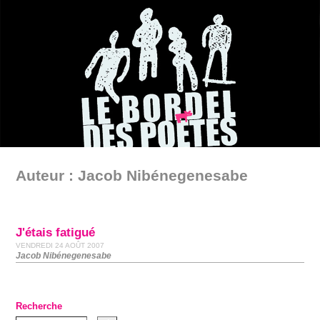
Auteur : Jacob Nibénegenesabe
J'étais fatigué
VENDREDI 24 AOÛT 2007
Jacob Nibé­ne­ge­ne­sabe
Recherche