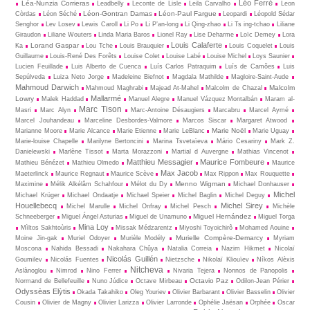
Léo Ferré
Léa-Nunzia Corrieras
Leadbelly
Leconte de Lisle
Leila Carvalho
Leon
Léon-Gontran Damas
Léon-Paul Fargue
Còrdas
Léon Séché
Leopardi
Léopold Sédar
Senghor
Lev Losev
Lewis Caroll
Li Po
Li P’an-long
Li Qing-zhao
Li Ts ing-tchao
Liliane
Giraudon
Liliane Wouters
Linda Maria Baros
Lionel Ray
Lise Deharme
Loïc Demey
Lora
Louis Calaferte
Lorand Gaspar
Ka
Lou Tche
Louis Brauquier
Louis Coquelet
Louis
Guillaume
Louis-René Des Forêts
Louise Colet
Louise Labé
Louise Michel
Loys Saunier
Lucien Feuillade
Luis Alberto de Cuenca
Luís Carlos Patraquim
Luís de Camões
Luis
Sepúlveda
Luiza Neto Jorge
Madeleine Biefnot
Magdala Mathilde
Magloire-Saint-Aude
Mahmoud Darwich
Malcolm
Mahmoud Maghrabi
Majead At-Mahel
Malcolm de Chazal
Mallarmé
Lowry
Malek Haddad
Manuel Alegre
Manuel Vázquez Montalbán
Maram al-
Marc Tison
Masri
Marc Alyn
Marc-Antoine Désaugiers
Marcabru
Marcel Aymé
Marcel Jouhandeau
Marceline Desbordes-Valmore
Marcos Siscar
Margaret Atwood
Marie Noël
Marianne Moore
Marie Alcance
Marie Etienne
Marie LeBlanc
Marie Uguay
Marie-louise Chapelle
Marilyne Bertoncini
Marina Tsvetaïeva
Mário Cesariny
Mark Z.
Danielewski
Marlène Tissot
Marta Morazzoni
Martial d Auvergne
Mathias Vincenot
Matthieu Messagier
Maurice Fombeure
Mathieu Bénézet
Mathieu Olmedo
Maurice
Max Jacob
Maeterlinck
Maurice Regnaut
Maurice Scève
Max Rippon
Max Rouquette
Menno Wigman
Maximine
Mélik Alkélâm Schahfour
Mélot du Dy
Michael Donhauser
Michel
Michael Krüger
Michael Ondaatje
Michael Speier
Michel Baglin
Michel Deguy
Houellebecq
Michel Sirey
Michel Marulle
Michel Onfray
Michel Pesch
Michèle
Miguel Hernández
Schneeberger
Miguel Ángel Asturias
Miguel de Unamuno
Miguel Torga
Mina Loy
Mìltos Sakhtoùris
Missak Médzarentz
Miyoshi Toyoichirô
Mohamed Aouine
Murielle Compère-Demarcy
Moine Jin-gak
Muriel Odoyer
Murièle Modély
Myriam
Moscona
Nahida Bessadi
Nakahara Chûya
Natalia Correia
Nazim Hikmet
Nicolaï
Nicolás Guillén
Goumilev
Nicolás Fuentes
Nietz­sche
Nikolaï Kliouïev
Níkos Alèxis
Nitcheva
Aslànoglou
Nimrod
Nino Ferrer
Nivaria Tejera
Nonnos de Panopolis
Octavio Paz
Normand de Bellefeuille
Nuno Júdice
Octave Mirbeau
Odilon-Jean Périer
Odyssèas Elỳtis
Okada Takahiko
Oleg Youriev
Olivier Barbarant
Olivier Basselin
Olivier
Cousin
Olivier de Magny
Olivier Larizza
Olivier Larronde
Ophélie Jaësan
Orphée
Oscar