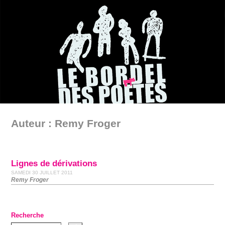
Auteur : Remy Froger
Lignes de dérivations
SAMEDI 30 JUILLET 2011
Remy Froger
Recherche