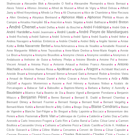
Alexandre Romanès
Shahrezaie
Alexandre Blok
Alexandre O Neill
Alexis Bernaut
Alfred
Alexis Tolstoï
Alfonso Jimenez
Alfred de Musset
Alfred de Vigny
Alfred Delvau
Jarry
Alfred Kreymborg
Alfredo Le Pera
Ali Chumacero
Alice de Chambrier
Aline Recoura
Alphonse Allais
Alphonse Pensa
Aloysius Bertrand
Allen Ginsberg
Alvaro de
André Breton
Campos
Amadou Hampâté Bâ
Anacréon
Anaïs Ségalas
André Balthazar
André Chenet
André Frédérique
André Delfau
André du Bouchet
André Gide
André Pieyre de Mandiargues
André Hardellet
André Laude
André Jeanmaire
André Rochedy
André Salmon
André Schmitz
André Spire
André Suarès
André Velter
Anise
Andrea Navagero
Andréas Embiricos
Andrée Chedid
Andreï Biély
Angèle Vannier
Anita Navarrete Berbel
Koltz
Anna Akhmatova
Anna de Noailles
Annabelle Roussel
Annie
Anne Marguerite Milleliri
Anne Teyssiéras
Anne-Marie Derèse
Anne-Marie Kegels
Le Brun
Anonyme
Anonyme Bruxellois
Anonyme chinois
Anonyme vendéen
Anonymes d
Andalousie
Anthoine de Guise
Anthony Phelps
Antoine Blondin
Antoine Pol
Antoine-
Antonio
Antonin Artaud
Vincent Arnault
Antonia Pozzi
António Franco Alexandre
Aragon
Machado
Apollinaire
António Ramos Rosa
Apulée
Archibald MacLeish
Armand Robin
Aristide Bruant
Aristophane
Armand Bemer
Armand Gatti
Arménio Vieira
Attila
Arnaud de Mareuil
Arnaut Daniel
Arthur Cravan
Arturo Perez-Reverte
Attâr
József
Augusto Monterroso
Ausone
Axel Hémery
Ayukawa Nobuo
Azalaïs de
Porcairagues
Babacar Sall
Babouillec
Baptiste-Marrey
Barbara
Barbey d Aurevilly
Baudelaire
Benjamin Fondane
Béatrice Kad
Beatritz de Dia
Beatriz Vignoli
Benjamin
Benjamin Péret
Milazzo
Benno Barnard
Bernard B. Dadié
Bernard Chambaz
Bernard Dimey
Bernard Fournier
Bernard Nanga
Bernard Noël
Bernard Vargaftig
Blaise Cendrars
Bernard-Marie Koltès
Bertold Brecht
Billy Collins
Birago Diop
Blaise
de Vigenère
Blanche Sari-Flégier
Bo Breguet
Boby Lapointe
Boccace
Bonaventure des
Boris Vian
Periers
Boris Pasternak
Callimaque de Cyrène
Cal­derón
Carles Diaz
Carlito
Azevedo
Carlo Innocenzo Frugoni
Carlo Rim
Carlos Barral
Carlos César Lenzi
Carmen
Boullosa
Cassandre Urvoy
Cathares
Catherine Pozzi
Cátulo Castillo
Cécile A. Holdban
Cécile Guivarch
Céline
Céline Walter
Cervantes
Cerveri de Girona
César Capoulet
Charles Bukowski
Charles Cros
Cesare Pavese
Chantal Dupuy-Denier
Charles d