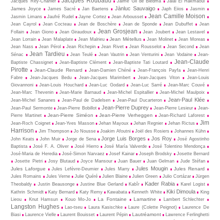
Jacques Roubaud
Jacques Rey-Charlier
Jaime Gil de Biedma
Jalal El Hakmaoui
Jànluc Sauvaigo
James Joyce
James Sacré
Jan Baetens
Japh Eiios
Jasmin
Jean Camille Moison
Jasmin Limans
Jaufré Rudel
Jayne Cortez
Jean Arbousset
Jean Cayrol
Jean Cocteau
Jean de Boschère
Jean de Sponde
Jean Dubuffet
Jean
Jean Grosjean
Follain
Jean Giono
Jean Giraudoux
Jean Joubert
Jean Lestavel
Jean Métellus
Jean Lorrain
Jean Malaplate
Jean Malrieu
Jean Molinet
Jean Moreas
Jean Nass
Jean Pérol
Jean Richepin
Jean Rivet
Jean Rousselot
Jean Second
Jean
Jean Tardieu
Sénac
Jean Teulé
Jean Vautrin
Jean Venturini
Jean Vodaine
Jean-
Jean-Claude
Baptiste Chassignet
Jean-Baptiste Clément
Jean-Baptiste Tati Loutard
Pirotte
Jean-Claude Renard
Jean-Damien Chéné
Jean-François Payfa
Jean-Henri
Fabre
Jean-Jacques Bedu
Jean-Jacques Marimbert
Jean-Jacques Viton
Jean-Louis
Giovannoni
Jean-Louis Houchard
Jean-Luc Godard
Jean-Luc Sarré
Jean-Marc Couvé
Jean-Marc Thevenin
Jean-Marie Barnaud
Jean-Michel Espitallier
Jean-Michel Maulpoix
Jean-Paul Klée
Jean-Michel Sananes
Jean-Paul de Dadelsen
Jean-Paul Ducarteron
Jean-Pierre Duprey
Jean-Paul Sermonte
Jean-Pierre Bobillot
Jean-Pierre Lesieur
Jean-
Jean-Pierre Siméon
Jean-Pierre Verheggen
Pierre Martinet
Jean-Richard Laforest
Jim
Jean-Roch Coignet
Jean-Yves Masson
Jehan Mayoux
Jehan Regnier
Jehan Rictus
Harrison
Jim Thompson
Jo Nousse
Joakim Afoutni
Joël des Rosiers
Johannes Kühn
Jorge Luis Borges
Jos Roy
John Keats
John Muir
Jorge de Sena
José Agostinho
Baptista
José F. A. Oliver
José Hierro
José María Valverde
José Tolentino Mendonça
José-Maria de Heredia
José-Simon Narvaez
Josef Kainar
Joseph Brodsky
Josette Bernard
Josette Pietri
Josy Blutaud
Joyce Mansour
Juan Bauer
Juan Gelman
Jude Stéfan
Jules Mougin
Jules Laforgue
Jules Renard
Jules Lefèvre-Deumier
Jules Marry
Jules Romains
Jules Verne
Julie Quéré
Julien Blaine
Julien Green
Julio Cortázar
Jürgen
Kader Rabia
Theobaldy
Justin Beausonge
Justine Blue Gerland
Kabîr
Karel Logist
Kiki Dimoula
Kathrin Schmidt
Katy Bernard
Katy Remy
Kawabata
Kenneth White
King
La Fontaine
Lamartine
Lieou
Knut Hamsun
Kouo Mo-Jo
Lambert Schlechter
Langston Hughes
Lao-tseu
Laura Kasischke
Laure (Colette Peignot)
Laurence De
Lautréamont
Biasi
Laurence Vielle
Laurent Bouisset
Laurent Pépin
Lawrence Ferlinghetti