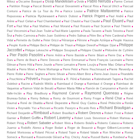
Pablo Neruda
Ossip Mandelstam
Milosz
Oscarine Bosquet
Ovide
Parme Ceriset
Partition Rouge
Pascal Bonetti
Pascal Giovannetti
Pascal Riou
Pascal Ulrich
Pascual
Patrice Maltaverne
Contursi
Patrice de La Tour du Pin
Patrice Louise
Patrice
Patrick Prigent
Patricia Ryckewaert
Repusseau
Patrick Dubost
Paul André
Paul
Paul Éluard
Paul
Paul Celan
Arène
Paul Chamberland
Paul Chaulot
Paul Claudel
Fort
Paul Mari
Paul Mathieu
Paul Morand
Paul Rosario
Paul Scarron
Paul Thierrin
Paul Vincensini
Paul-Jean Toulet
Paul-Marie Lapointe
Paula Tavares
Paulo Teixeira
Pavel
Šrut
Pedro Carmona
Pedro Juan Gutiérrez
Pedro Salinas
Pèire Bec
Peire Cardenal
Peire
Vidal
Pernette du Guillet
Peter Grizzi
Pétrarque
Pétrone
Peuple Aztèque
Peuple Haussa
Philippe
Peuple Kurde
Philippe Beck
Philippe de Thaun
Philippe Dewolf
Philippe Djian
Jaccottet
Philippe Soupault
Philippe Lekeuche
Philippre Claudel
Philoxène de Cythère
Pier Paolo Pasolini
Pierre Arétin
Pierre Bastide
Pierre Béarn
Pierre Dac
Pierre
Daru
Pierre de Brach
Pierre Desvois
Pierre Emmanuel
Pierre François Lacenaire
Pierre
Pierre Louÿs
Pierre Mac Orlan
Gilman
Pierre Hild
Pierre Jourde
Pierre Lemaitre
Pierre
Pierre Reverdy
Maubé
Pierre Minet
Pierre Morhange
Pierre Pelot
Pierre Peuchmaurd
Pierre Roller
Pierre Seghers
Pierre Silvain
Pierre-Albert Birot
Pierre-Jean Jouve
Pirandello
Prévert
Pouchkine
Prosper Mérimée
R. Périé
Rabelais
Rabindranath Tagore
Rachid
Oulebsir
Racine
Radnóti Miklós
Raimbaud d Orange
Raimbaut d Orange
Raimbaut de
Rainer Maria Rilke
Vaqueiras
Raimon Vidal de Besalú
Ramón de Campoamor
Ramón del
Raymond Queneau
Raymond Carver
Ray Bradbury
Valle-Inclán
Régine
René Char
Bruneau-Suhas
Remy Belleau
Remy de Gourmont
Remy Froger
René
René Depestre
René Guy Cadou
Daumal
René de Obaldia
René Philoctète
Renée
Richard Brautigan
Vivien
Reynaldo Yso
Rezvani
Ricardo Paseyro
Ricardo Reis
Rimbaud
Robert Desnos
Richard Desjardin
Robert Brasillach
Robert Frost
Robert
Robert Laverny
Robert Goffin
Garnier
Robert Louis Stevenson
Robert Marteau
Robert Sabatier
Robert Pirsig
Robert Weis
Roberto Bolaño
Roberto Calasso
Roberto
Roger Gilbert-Lecomte
Juarroz
Rodolfo Alonso
Roger Bodart
Roger de Beauvoir
Roland Morisseau
Roland Pécout
Roland Topor
Roland Valade
Ron Winckler
Ronny
Ronsard
Someck
Rosemonde Gérard
Roy Chicky Arad
Russell Banks
Rutebeuf
Ruy