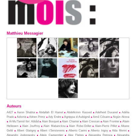
Matthieu Messagier
Auteurs
A427
Aaron Shabtai
Abdallah El Hamel
Abdelkrinm Kassed
Adelheid Duvanel
Adélia
Adonis
Agrippa d Aubigné
Prado
Adrien Printz
Ady Endre
Aimé Césaire
Akgün Akova
Alain
Al-Mu’Tamid Ibn’ Abbâd
Alain Bosquet
Alain Chartier
Alain Cressan
Alain Frontier
Helissen
Alain Jouffroy
Alain Mabanckou
Alain Robe-Grillet
Alain-Pierre Pilllet
Albane
Gellé
Albert Glatigny
Albert t’Serstevens
Alberto Caeiro
Alberto Irigoy
Alda Merini
Alejo Carpentier
Alejandro Jodorowsky
Alex Fleites
Alexandra Petrova
Alexandra