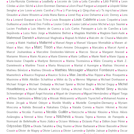
Léo Ferré
Léa-Nunzia Corrieras
Leadbelly
Leconte de Lisle
Leila Carvalho
Leon
Léon-Gontran Damas
Léon-Paul Fargue
Còrdas
Léon Séché
Leopardi
Léopold Sédar
Senghor
Lev Losev
Lewis Caroll
Li Po
Li P’an-long
Li Qing-zhao
Li Ts ing-tchao
Liliane
Giraudon
Liliane Wouters
Linda Maria Baros
Lionel Ray
Lise Deharme
Loïc Demey
Lora
Louis Calaferte
Lorand Gaspar
Ka
Lou Tche
Louis Brauquier
Louis Coquelet
Louis
Guillaume
Louis-René Des Forêts
Louise Colet
Louise Labé
Louise Michel
Loys Saunier
Lucien Feuillade
Luis Alberto de Cuenca
Luís Carlos Patraquim
Luís de Camões
Luis
Sepúlveda
Luiza Neto Jorge
Madeleine Biefnot
Magdala Mathilde
Magloire-Saint-Aude
Mahmoud Darwich
Malcolm
Mahmoud Maghrabi
Majead At-Mahel
Malcolm de Chazal
Mallarmé
Lowry
Malek Haddad
Manuel Alegre
Manuel Vázquez Montalbán
Maram al-
Marc Tison
Masri
Marc Alyn
Marc-Antoine Désaugiers
Marcabru
Marcel Aymé
Marcel Jouhandeau
Marceline Desbordes-Valmore
Marcos Siscar
Margaret Atwood
Marie Noël
Marianne Moore
Marie Alcance
Marie Etienne
Marie LeBlanc
Marie Uguay
Marie-louise Chapelle
Marilyne Bertoncini
Marina Tsvetaïeva
Mário Cesariny
Mark Z.
Danielewski
Marlène Tissot
Marta Morazzoni
Martial d Auvergne
Mathias Vincenot
Matthieu Messagier
Maurice Fombeure
Mathieu Bénézet
Mathieu Olmedo
Maurice
Max Jacob
Maeterlinck
Maurice Regnaut
Maurice Scève
Max Rippon
Max Rouquette
Menno Wigman
Maximine
Mélik Alkélâm Schahfour
Mélot du Dy
Michael Donhauser
Michel
Michael Krüger
Michael Ondaatje
Michael Speier
Michel Baglin
Michel Deguy
Houellebecq
Michel Sirey
Michel Marulle
Michel Onfray
Michel Pesch
Michèle
Miguel Hernández
Schneeberger
Miguel Ángel Asturias
Miguel de Unamuno
Miguel Torga
Mina Loy
Mìltos Sakhtoùris
Missak Médzarentz
Miyoshi Toyoichirô
Mohamed Aouine
Murielle Compère-Demarcy
Moine Jin-gak
Muriel Odoyer
Murièle Modély
Myriam
Moscona
Nahida Bessadi
Nakahara Chûya
Natalia Correia
Nazim Hikmet
Nicolaï
Nicolás Guillén
Goumilev
Nicolás Fuentes
Nietz­sche
Nikolaï Kliouïev
Níkos Alèxis
Nitcheva
Aslànoglou
Nimrod
Nino Ferrer
Nivaria Tejera
Nonnos de Panopolis
Octavio Paz
Normand de Bellefeuille
Nuno Júdice
Octave Mirbeau
Odilon-Jean Périer
Odyssèas Elỳtis
Okada Takahiko
Oleg Youriev
Olivier Barbarant
Olivier Basselin
Olivier
Cousin
Olivier de Magny
Olivier Larizza
Olivier Larronde
Ophélie Jaësan
Orphée
Oscar