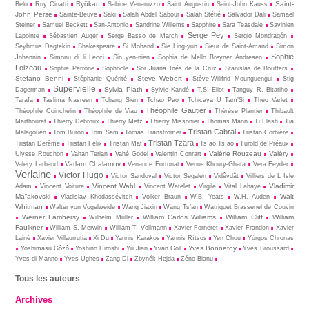
Ryôkan
Saint-
Belo
Ruy Cinatti
Sabine Venaruzzo
Saint Augustin
Saint-John Kauss
John Perse
Sainte-Beuve
Saki
Salah Abdel Sabour
Salah Stétié
Salvador Dali
Samaël
Steiner
Samuel Beckett
San-Antonio
Sandrine Willems
Sapphire
Sara Teasdale
Savinien
Serge Pey
Lapointe
Sébastien Auger
Serge Basso de March
Sergio Mondragón
Seyhmus Dagtekin
Shakespeare
Si Mohand
Sie Ling-yun
Sieur de Saint-Amand
Simon
Sophie
Johannin
Simonu di li Lecci
Sin yen-nien
Sophia de Mello Breyner Andresen
Loizeau
Sophie Perrone
Sophocle
Sor Juana Inés de la Cruz
Stanislas de Bouffers
Stefano Benni
Steve Webert
Stéphanie Quérité
Stève-Wilifrid Mounguengui
Stig
Supervielle
Sylvia Plath
Dagerman
Sylvie Kandé
T.S. Eliot
Tanguy R. Bitariho
Tarafa
Taslima Nasreen
Tchang Sien
Tchao Pao
Tchicaya U Tam’Si
Théo Varlet
Théophile Gautier
Théophile Coinchelin
Théophile de Viau
Thérèse Plantier
Thibault
Marthouret
Thierry Debroux
Thierry Metz
Thierry Missonier
Thomas Mann
Ti Flash
Tia
Tristan Cabral
Malagouen
Tom Buron
Tom Sam
Tomas Tranströmer
Tristan Corbière
Tristan Tzara
Tristan Derème
Tristan Felix
Tristan Mat
Ts ao Ts ao
Turold de Préaux
Valérie Rouzeau
Valéry
Ulysse Rouchon
Vahan Terian
Vahé Godel
Valentin Conrart
Varlam Chalamov
Valery Larbaud
Venance Fortunat
Vénus Khoury-Ghata
Vera Feyder
Verlaine
Victor Hugo
Victor Sandoval
Victor Segalen
Vidêvdât
Villiers de L Isle
Vincent Wahl
Vladimir
Adam
Vincent Voiture
Vincent Watelet
Virgile
Vital Lahaye
Maïakovski
Walt
Vladislav Khodassévitch
Volker Braun
W.B. Yeats
W.H. Auden
Whitman
Walter von Vogelweide
Wang Jiaxin
Wang Ts’an
Watriquet Brassenel de Couvin
Werner Lambersy
William Carlos Williams
William Cliff
William
Wilhelm Müller
Faulkner
William S. Merwin
William T. Vollmann
Xavier Forneret
Xavier Frandon
Xavier
Lainé
Xavier Villaurrutia
Xi Du
Yannis Karakos
Yànnis Rìtsos
Yen Chou
Yòrgos Chronas
Yves Bonnefoy
Yoshimasu Gôzô
Yoshino Hiroshi
Yu Jian
Yvan Goll
Yves Broussard
Yves di Manno
Yves Ughes
Zang Di
Zbynĕk Hejda
Zéno Bianu
Tous les auteurs
Archives