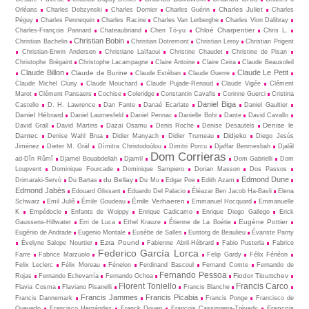
Charles Juliet
Orléans
Charles Dobzynski
Charles Dornier
Charles Guérin
Charles
Péguy
Charles Pennequin
Charles Racine
Charles Van Lerberghe
Charles Vion Dalibray
Chloé Charpentier
Charles-François Pannard
Chateaubriand
Chen Tö-yu
Chris L.
Christian Bobin
Christian Bachelin
Christian Dotremont
Christian Leroy
Christian Prigent
Christian-Erwin Andersen
Christiane Laïfaoui
Christine Chaudet
Christine de Pisan
Christophe Brégaint
Christophe Lacampagne
Claire Antoine
Claire Ceira
Claude Beausoleil
Claude Billon
Claude Le Petit
Claude de Burine
Claude Estéban
Claude Guerre
Claude Michel Cluny
Claude Mouchard
Claude Pujade-Renaud
Claude Vigée
Clément
Marot
Clément Pansaers
Cochise
Coleridge
Constantin Cavafis
Corinne Guerci
Cristina
Daniel Biga
Castello
D. H. Lawrence
Dan Fante
Danaé Ecarlate
Daniel Gaultier
Daniel Hébrard
Daniel Laumesfeld
Daniel Pennac
Danielle Bohr
Dante
David Cavallo
Denise le
David Grall
David Martins
Dazaï Osamu
Denis Roche
Denise Desautels
Dantec
Didjeko
Denise Wahl Brua
Didier Manyach
Didier Trumeau
Diego Jesús
Jiménez
Dieter M. Gräf
Dìmitra Christodoùlou
Dimitri Porcu
Djaffar Benmesbah
Djalâl
Dom Corrieras
ad-Dîn Rûmî
Djamel Bouabdellah
Djamīl
Dom Gabrielli
Dom
Loupvent
Dominique Fourcade
Dominique Sampiero
Dorian Masson
Dos Passos
Edmond Dune
du Bellay
Drimaraki-Servò
Du Bartas
Du Mu
Edgar Poe
Edith Azam
Edmond Jabès
Edouard Glissant
Eduardo Del Palacio
Éléazar Ben Jacob Ha-Bavli
Elena
Émile Verhaeren
Schwarz
Emil Juliš
Émile Goudeau
Emmanuel Hocquard
Emmanuelle
K
Empédocle
Enfants de Woippy
Enrique Cadicamo
Enrique Diego Gallego
Erick
Eugène Pottier
Gaussens-Hillwater
Erri de Luca
Ethel Krauze
Étienne de La Boétie
Eugénio de Andrade
Eugenio Montale
Eusèbe de Salles
Eustorg de Beaulieu
Évariste Parny
Ezra Pound
Évelyne Salope Nourtier
Fabienne Abril-Hébrard
Fabio Pusterla
Fabrice
Federico García Lorca
Farre
Fabrice Marzuolo
Felip Gardy
Félix Fénéon
Felix Leclerc
Félix Moreau
Fénelon
Ferdinand Bascoul
Fernand Comte
Fernando de
Fernando Pessoa
Fiodor Tiouttchev
Rojas
Fernando Echevarría
Fernando Ochoa
Florent Toniello
Francis Carco
Flavia Cosma
Flaviano Pisanelli
Francis Blanche
Francis Jammes
Francis Picabia
Francis Dannemark
Francis Ponge
Francisco de
François
Quevedo
Francisco Hernández
Franck Doyen
François Cassingena-Trévedy