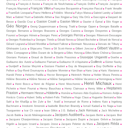
Cheng
François d Assise
François de Neufchateau
François Dolfini
François Jacqmin
François Villon
François Maynard
Françoise Bocquentin
Françoise Pascal
Frank Venaille
Franz Hellens
František Listopad
Frédéric Mistral
Fukyo Matoa
Gabriel Landry
Gabriel
Marc
Gabriel Yturri
Gabrielle Althen
Gao Xingjian
Gary Vila Ortíz
Gascogne
Gaspard de
Gaston Couté
Gaston Miron
Besse
Gastão Cruz
Gautier d Épinal
Géo Koger
Géo Norge
Georg Trakl
Georg Quppersimaan
George Oppen
Georges Bataille
Georges Bernanos
Georges Brassens
Georges Castera
Georges Desportes
Georges
Georges Perros
Fourest
Georges Hénein
Georges Perec
Georges Ribemont-Dessaigne
Georges Rodenbach
Georges Thinès
Gérald Neveu
Gérard Bocholier
Gérard de Nerval
Germain Nouveau
Gérard Legrand
Gérard Mordillat
Gerhard Falkner
Gervais de Tilbury
Gilbert Vautrin
Ghérasim Luca
Ghjacumu Thiers
Gil Scott-Heron
Gilbert Joncour
Gilles Compagnon
Gilles Durant de la Bergerie
Gilles Hetzog
Gilles-Marie Chénot
Giovanni
Giuseppe Ungaretti
Gioviano Pontano
Giraud de Borneil
Gisèle Prassinos
Goethe
Guillevic
Guillaume des Autelz
Guillaume Flamant
Guillaume IX d Aquitaine
Günter Navky
Guy Goffette
Gurdjieff
Gustav Meyrink
Gustave Flaubert
Guy de Maupassant
Guy
Pelhon
Guy-René Dou­may­rou
Guylaine Monnier
Han-Shan
Hans Liep
Haris Vlavianos
Heinrich Heine
Harold Pinter
Heberto Padilla
Hector Berenguer
Helder Moura Pereira
Hélène Bessette
Hélène Neveur
Hélène Sanguinetti
Hélène Vacaresco
Hemingway
Henri
Henri Michaux
Abril
Henri Bosco
Henri de Régnier
Henri Meschonnic
Henri
Heptanes
Henry Bauchau
Pichette
Henri Pourrat
Henry Clairvaux
Henry Miller
Fraxion
Hermann Hesse
Hölderlin
Homère
Homero Aldo Expósito
Homero Aridjis
Horácio Costa
Hubert Selby
Hubert-Felix Thiéfaine
Hugo Claus
Huguette Bertrand
Ibbn
Sahl
Ibn Khafâja
Ibn Zuhr
Ibn ‘ Arabî
Immanuel de Rome
Indiens Kato
Ingeborg
Isabelle Brechet Brandy
Bachmann
Innokenti Annenski
Ismaïl Kadaré
Ito Naga
Ivan
Jack Kerouac
Tourgueniev
Ivar Ch vavar
Iwan Gilkin
J.G. Ballard
Jack Micheline
Jacques Audiberti
Jacob Balde
Jacob Nibénegenesabe
Jacques Bertin
Jacques Brel
Jacques Charpentreau
Jacques Dupin
Jacques Darras
Jacques Grévin
Jacques
Jacques Réda
Higelin
Jacques Izoard
Jacques Josse
Jacques Peletier du Mans