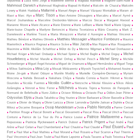
Sepúlveda
Luiza Neto Jorge
Madeleine Biefnot
Magdala Mathilde
Magloire-Saint-Aude
Mahmoud Darwich
Malcolm
Mahmoud Maghrabi
Majead At-Mahel
Malcolm de Chazal
Mallarmé
Lowry
Malek Haddad
Manuel Alegre
Manuel Vázquez Montalbán
Maram al-
Marc Tison
Masri
Marc Alyn
Marc-Antoine Désaugiers
Marcabru
Marcel Aymé
Marcel Jouhandeau
Marceline Desbordes-Valmore
Marcos Siscar
Margaret Atwood
Marie Noël
Marianne Moore
Marie Alcance
Marie Etienne
Marie LeBlanc
Marie Uguay
Marie-louise Chapelle
Marilyne Bertoncini
Marina Tsvetaïeva
Mário Cesariny
Mark Z.
Danielewski
Marlène Tissot
Marta Morazzoni
Martial d Auvergne
Mathias Vincenot
Matthieu Messagier
Maurice Fombeure
Mathieu Bénézet
Mathieu Olmedo
Maurice
Max Jacob
Maeterlinck
Maurice Regnaut
Maurice Scève
Max Rippon
Max Rouquette
Menno Wigman
Maximine
Mélik Alkélâm Schahfour
Mélot du Dy
Michael Donhauser
Michel
Michael Krüger
Michael Ondaatje
Michael Speier
Michel Baglin
Michel Deguy
Houellebecq
Michel Sirey
Michel Marulle
Michel Onfray
Michel Pesch
Michèle
Miguel Hernández
Schneeberger
Miguel Ángel Asturias
Miguel de Unamuno
Miguel Torga
Mina Loy
Mìltos Sakhtoùris
Missak Médzarentz
Miyoshi Toyoichirô
Mohamed Aouine
Murielle Compère-Demarcy
Moine Jin-gak
Muriel Odoyer
Murièle Modély
Myriam
Moscona
Nahida Bessadi
Nakahara Chûya
Natalia Correia
Nazim Hikmet
Nicolaï
Nicolás Guillén
Goumilev
Nicolás Fuentes
Nietz­sche
Nikolaï Kliouïev
Níkos Alèxis
Nitcheva
Aslànoglou
Nimrod
Nino Ferrer
Nivaria Tejera
Nonnos de Panopolis
Octavio Paz
Normand de Bellefeuille
Nuno Júdice
Octave Mirbeau
Odilon-Jean Périer
Odyssèas Elỳtis
Okada Takahiko
Oleg Youriev
Olivier Barbarant
Olivier Basselin
Olivier
Cousin
Olivier de Magny
Olivier Larizza
Olivier Larronde
Ophélie Jaësan
Orphée
Oscar
Pablo Neruda
Ossip Mandelstam
Milosz
Oscarine Bosquet
Ovide
Parme Ceriset
Partition Rouge
Pascal Bonetti
Pascal Giovannetti
Pascal Riou
Pascal Ulrich
Pascual
Patrice Maltaverne
Contursi
Patrice de La Tour du Pin
Patrice Louise
Patrice
Patrick Prigent
Patricia Ryckewaert
Repusseau
Patrick Dubost
Paul André
Paul
Paul Éluard
Paul
Paul Celan
Arène
Paul Chamberland
Paul Chaulot
Paul Claudel
Fort
Paul Mari
Paul Mathieu
Paul Morand
Paul Rosario
Paul Scarron
Paul Thierrin
Paul Vincensini
Paul-Jean Toulet
Paul-Marie Lapointe
Paula Tavares
Paulo Teixeira
Pavel