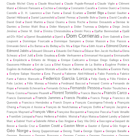
Claude Michel Cluny
Claude Mouchard
Claude Pujade-Renaud
Claude Vigée
Clément
Marot
Clément Pansaers
Cochise
Coleridge
Constantin Cavafis
Corinne Guerci
Cristina
Daniel Biga
Castello
D. H. Lawrence
Dan Fante
Danaé Ecarlate
Daniel Gaultier
Daniel Hébrard
Daniel Laumesfeld
Daniel Pennac
Danielle Bohr
Dante
David Cavallo
Denise le
David Grall
David Martins
Dazaï Osamu
Denis Roche
Denise Desautels
Dantec
Didjeko
Denise Wahl Brua
Didier Manyach
Didier Trumeau
Diego Jesús
Jiménez
Dieter M. Gräf
Dìmitra Christodoùlou
Dimitri Porcu
Djaffar Benmesbah
Djalâl
Dom Corrieras
ad-Dîn Rûmî
Djamel Bouabdellah
Djamīl
Dom Gabrielli
Dom
Loupvent
Dominique Fourcade
Dominique Sampiero
Dorian Masson
Dos Passos
Edmond Dune
du Bellay
Drimaraki-Servò
Du Bartas
Du Mu
Edgar Poe
Edith Azam
Edmond Jabès
Edouard Glissant
Eduardo Del Palacio
Éléazar Ben Jacob Ha-Bavli
Elena
Émile Verhaeren
Schwarz
Emil Juliš
Émile Goudeau
Emmanuel Hocquard
Emmanuelle
K
Empédocle
Enfants de Woippy
Enrique Cadicamo
Enrique Diego Gallego
Erick
Eugène Pottier
Gaussens-Hillwater
Erri de Luca
Ethel Krauze
Étienne de La Boétie
Eugénio de Andrade
Eugenio Montale
Eusèbe de Salles
Eustorg de Beaulieu
Évariste Parny
Ezra Pound
Évelyne Salope Nourtier
Fabienne Abril-Hébrard
Fabio Pusterla
Fabrice
Federico García Lorca
Farre
Fabrice Marzuolo
Felip Gardy
Félix Fénéon
Felix Leclerc
Félix Moreau
Fénelon
Ferdinand Bascoul
Fernand Comte
Fernando de
Fernando Pessoa
Fiodor Tiouttchev
Rojas
Fernando Echevarría
Fernando Ochoa
Florent Toniello
Francis Carco
Flavia Cosma
Flaviano Pisanelli
Francis Blanche
Francis Jammes
Francis Picabia
Francis Dannemark
Francis Ponge
Francisco de
François
Quevedo
Francisco Hernández
Franck Doyen
François Cassingena-Trévedy
Cheng
François d Assise
François de Neufchateau
François Dolfini
François Jacqmin
François Villon
François Maynard
Françoise Bocquentin
Françoise Pascal
Frank Venaille
Franz Hellens
František Listopad
Frédéric Mistral
Fukyo Matoa
Gabriel Landry
Gabriel
Marc
Gabriel Yturri
Gabrielle Althen
Gao Xingjian
Gary Vila Ortíz
Gascogne
Gaspard de
Gaston Couté
Gaston Miron
Besse
Gastão Cruz
Gautier d Épinal
Géo Koger
Géo Norge
Georg Trakl
Georg Quppersimaan
George Oppen
Georges Bataille
Georges Bernanos
Georges Brassens
Georges Castera
Georges Desportes
Georges