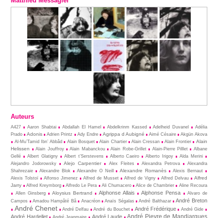
Matthieu Messagier
Auteurs
A427
Aaron Shabtai
Abdallah El Hamel
Abdelkrinm Kassed
Adelheid Duvanel
Adélia
Adonis
Agrippa d Aubigné
Prado
Adrien Printz
Ady Endre
Aimé Césaire
Akgün Akova
Alain
Al-Mu’Tamid Ibn’ Abbâd
Alain Bosquet
Alain Chartier
Alain Cressan
Alain Frontier
Helissen
Alain Jouffroy
Alain Mabanckou
Alain Robe-Grillet
Alain-Pierre Pilllet
Albane
Gellé
Albert Glatigny
Albert t’Serstevens
Alberto Caeiro
Alberto Irigoy
Alda Merini
Alejo Carpentier
Alejandro Jodorowsky
Alex Fleites
Alexandra Petrova
Alexandra
Alexandre Romanès
Shahrezaie
Alexandre Blok
Alexandre O Neill
Alexis Bernaut
Alfred
Alexis Tolstoï
Alfonso Jimenez
Alfred de Musset
Alfred de Vigny
Alfred Delvau
Jarry
Alfred Kreymborg
Alfredo Le Pera
Ali Chumacero
Alice de Chambrier
Aline Recoura
Alphonse Allais
Alphonse Pensa
Aloysius Bertrand
Allen Ginsberg
Alvaro de
André Breton
Campos
Amadou Hampâté Bâ
Anacréon
Anaïs Ségalas
André Balthazar
André Chenet
André Frédérique
André Delfau
André du Bouchet
André Gide
André Pieyre de Mandiargues
André Hardellet
André Laude
André Jeanmaire