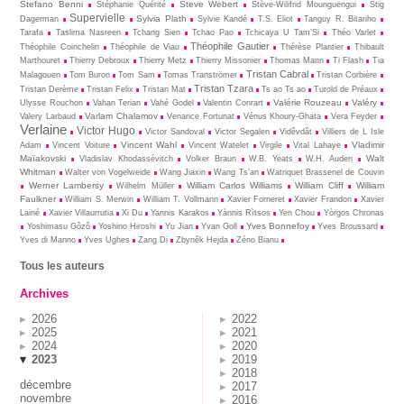
Stefano Benni
Steve Webert
Stéphanie Quérité
Stève-Wilifrid Mounguengui
Stig
Supervielle
Sylvia Plath
Dagerman
Sylvie Kandé
T.S. Eliot
Tanguy R. Bitariho
Tarafa
Taslima Nasreen
Tchang Sien
Tchao Pao
Tchicaya U Tam’Si
Théo Varlet
Théophile Gautier
Théophile Coinchelin
Théophile de Viau
Thérèse Plantier
Thibault
Marthouret
Thierry Debroux
Thierry Metz
Thierry Missonier
Thomas Mann
Ti Flash
Tia
Tristan Cabral
Malagouen
Tom Buron
Tom Sam
Tomas Tranströmer
Tristan Corbière
Tristan Tzara
Tristan Derème
Tristan Felix
Tristan Mat
Ts ao Ts ao
Turold de Préaux
Valérie Rouzeau
Valéry
Ulysse Rouchon
Vahan Terian
Vahé Godel
Valentin Conrart
Varlam Chalamov
Valery Larbaud
Venance Fortunat
Vénus Khoury-Ghata
Vera Feyder
Verlaine
Victor Hugo
Victor Sandoval
Victor Segalen
Vidêvdât
Villiers de L Isle
Vincent Wahl
Vladimir
Adam
Vincent Voiture
Vincent Watelet
Virgile
Vital Lahaye
Maïakovski
Walt
Vladislav Khodassévitch
Volker Braun
W.B. Yeats
W.H. Auden
Whitman
Walter von Vogelweide
Wang Jiaxin
Wang Ts’an
Watriquet Brassenel de Couvin
Werner Lambersy
William Carlos Williams
William Cliff
William
Wilhelm Müller
Faulkner
William S. Merwin
William T. Vollmann
Xavier Forneret
Xavier Frandon
Xavier
Lainé
Xavier Villaurrutia
Xi Du
Yannis Karakos
Yànnis Rìtsos
Yen Chou
Yòrgos Chronas
Yves Bonnefoy
Yoshimasu Gôzô
Yoshino Hiroshi
Yu Jian
Yvan Goll
Yves Broussard
Yves di Manno
Yves Ughes
Zang Di
Zbynĕk Hejda
Zéno Bianu
Tous les auteurs
Archives
2026
2022
2025
2021
2024
2020
2023
2019
2018
décembre
2017
novembre
2016