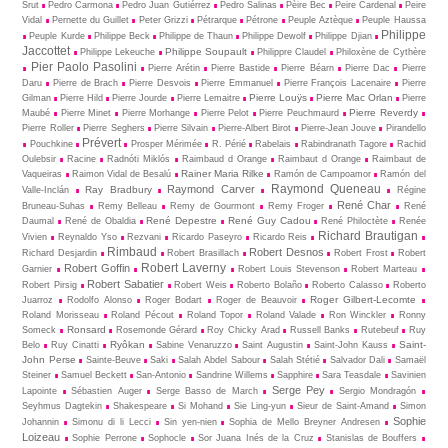
Šrut
Pedro Carmona
Pedro Juan Gutiérrez
Pedro Salinas
Pèire Bec
Peire Cardenal
Peire
Vidal
Pernette du Guillet
Peter Grizzi
Pétrarque
Pétrone
Peuple Aztèque
Peuple Haussa
Philippe
Peuple Kurde
Philippe Beck
Philippe de Thaun
Philippe Dewolf
Philippe Djian
Jaccottet
Philippe Soupault
Philippe Lekeuche
Philippre Claudel
Philoxène de Cythère
Pier Paolo Pasolini
Pierre Arétin
Pierre Bastide
Pierre Béarn
Pierre Dac
Pierre
Daru
Pierre de Brach
Pierre Desvois
Pierre Emmanuel
Pierre François Lacenaire
Pierre
Pierre Louÿs
Pierre Mac Orlan
Gilman
Pierre Hild
Pierre Jourde
Pierre Lemaitre
Pierre
Pierre Reverdy
Maubé
Pierre Minet
Pierre Morhange
Pierre Pelot
Pierre Peuchmaurd
Pierre Roller
Pierre Seghers
Pierre Silvain
Pierre-Albert Birot
Pierre-Jean Jouve
Pirandello
Prévert
Pouchkine
Prosper Mérimée
R. Périé
Rabelais
Rabindranath Tagore
Rachid
Oulebsir
Racine
Radnóti Miklós
Raimbaud d Orange
Raimbaut d Orange
Raimbaut de
Rainer Maria Rilke
Vaqueiras
Raimon Vidal de Besalú
Ramón de Campoamor
Ramón del
Raymond Queneau
Raymond Carver
Ray Bradbury
Valle-Inclán
Régine
René Char
Bruneau-Suhas
Remy Belleau
Remy de Gourmont
Remy Froger
René
René Depestre
René Guy Cadou
Daumal
René de Obaldia
René Philoctète
Renée
Richard Brautigan
Vivien
Reynaldo Yso
Rezvani
Ricardo Paseyro
Ricardo Reis
Rimbaud
Robert Desnos
Richard Desjardin
Robert Brasillach
Robert Frost
Robert
Robert Laverny
Robert Goffin
Garnier
Robert Louis Stevenson
Robert Marteau
Robert Sabatier
Robert Pirsig
Robert Weis
Roberto Bolaño
Roberto Calasso
Roberto
Roger Gilbert-Lecomte
Juarroz
Rodolfo Alonso
Roger Bodart
Roger de Beauvoir
Roland Morisseau
Roland Pécout
Roland Topor
Roland Valade
Ron Winckler
Ronny
Ronsard
Someck
Rosemonde Gérard
Roy Chicky Arad
Russell Banks
Rutebeuf
Ruy
Ryôkan
Saint-
Belo
Ruy Cinatti
Sabine Venaruzzo
Saint Augustin
Saint-John Kauss
John Perse
Sainte-Beuve
Saki
Salah Abdel Sabour
Salah Stétié
Salvador Dali
Samaël
Steiner
Samuel Beckett
San-Antonio
Sandrine Willems
Sapphire
Sara Teasdale
Savinien
Serge Pey
Lapointe
Sébastien Auger
Serge Basso de March
Sergio Mondragón
Seyhmus Dagtekin
Shakespeare
Si Mohand
Sie Ling-yun
Sieur de Saint-Amand
Simon
Sophie
Johannin
Simonu di li Lecci
Sin yen-nien
Sophia de Mello Breyner Andresen
Loizeau
Sophie Perrone
Sophocle
Sor Juana Inés de la Cruz
Stanislas de Bouffers