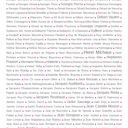
Georges Perros
Fourest
Georges Hénein
Georges Perec
Georges Ribemont-Dessaigne
Georges Rodenbach
Georges Thinès
Gérald Neveu
Gérard Bocholier
Gérard de Nerval
Germain Nouveau
Gérard Legrand
Gérard Mordillat
Gerhard Falkner
Gervais de Tilbury
Gilbert Vautrin
Ghérasim Luca
Ghjacumu Thiers
Gil Scott-Heron
Gilbert Joncour
Gilles Compagnon
Gilles Durant de la Bergerie
Gilles Hetzog
Gilles-Marie Chénot
Giovanni
Giuseppe Ungaretti
Gioviano Pontano
Giraud de Borneil
Gisèle Prassinos
Goethe
Guillevic
Guillaume des Autelz
Guillaume Flamant
Guillaume IX d Aquitaine
Günter Navky
Guy Goffette
Gurdjieff
Gustav Meyrink
Gustave Flaubert
Guy de Maupassant
Guy
Pelhon
Guy-René Dou­may­rou
Guylaine Monnier
Han-Shan
Hans Liep
Haris Vlavianos
Heinrich Heine
Harold Pinter
Heberto Padilla
Hector Berenguer
Helder Moura Pereira
Hélène Bessette
Hélène Neveur
Hélène Sanguinetti
Hélène Vacaresco
Hemingway
Henri
Henri Michaux
Abril
Henri Bosco
Henri de Régnier
Henri Meschonnic
Henri
Heptanes
Henry Bauchau
Pichette
Henri Pourrat
Henry Clairvaux
Henry Miller
Fraxion
Hermann Hesse
Hölderlin
Homère
Homero Aldo Expósito
Homero Aridjis
Horácio Costa
Hubert Selby
Hubert-Felix Thiéfaine
Hugo Claus
Huguette Bertrand
Ibbn
Sahl
Ibn Khafâja
Ibn Zuhr
Ibn ‘ Arabî
Immanuel de Rome
Indiens Kato
Ingeborg
Isabelle Brechet Brandy
Bachmann
Innokenti Annenski
Ismaïl Kadaré
Ito Naga
Ivan
Jack Kerouac
Tourgueniev
Ivar Ch vavar
Iwan Gilkin
J.G. Ballard
Jack Micheline
Jacques Audiberti
Jacob Balde
Jacob Nibénegenesabe
Jacques Bertin
Jacques Brel
Jacques Charpentreau
Jacques Dupin
Jacques Darras
Jacques Grévin
Jacques
Jacques Réda
Higelin
Jacques Izoard
Jacques Josse
Jacques Peletier du Mans
Jacques Roubaud
Jacques Rey-Charlier
Jaime Gil de Biedma
Jalal El Hakmaoui
Jànluc Sauvaigo
James Joyce
James Sacré
Jan Baetens
Japh Eiios
Jasmin
Jean Camille Moison
Jasmin Limans
Jaufré Rudel
Jayne Cortez
Jean Arbousset
Jean Cayrol
Jean Cocteau
Jean de Boschère
Jean de Sponde
Jean Dubuffet
Jean
Jean Grosjean
Follain
Jean Giono
Jean Giraudoux
Jean Joubert
Jean Lestavel
Jean Métellus
Jean Lorrain
Jean Malaplate
Jean Malrieu
Jean Molinet
Jean Moreas
Jean Nass
Jean Pérol
Jean Richepin
Jean Rivet
Jean Rousselot
Jean Second
Jean