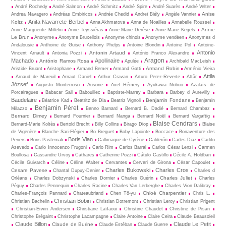
André Rochedy
André Salmon
André Schmitz
André Spire
André Suarès
André Velter
Anise
Andrea Navagero
Andréas Embiricos
Andrée Chedid
Andreï Biély
Angèle Vannier
Anita Navarrete Berbel
Koltz
Anna Akhmatova
Anna de Noailles
Annabelle Roussel
Annie
Anne Marguerite Milleliri
Anne Teyssiéras
Anne-Marie Derèse
Anne-Marie Kegels
Le Brun
Anonyme
Anonyme Bruxellois
Anonyme chinois
Anonyme vendéen
Anonymes d
Andalousie
Anthoine de Guise
Anthony Phelps
Antoine Blondin
Antoine Pol
Antoine-
Antonio
Antonin Artaud
Vincent Arnault
Antonia Pozzi
António Franco Alexandre
Aragon
Machado
Apollinaire
António Ramos Rosa
Apulée
Archibald MacLeish
Armand Robin
Aristide Bruant
Aristophane
Armand Bemer
Armand Gatti
Arménio Vieira
Attila
Arnaud de Mareuil
Arnaut Daniel
Arthur Cravan
Arturo Perez-Reverte
Attâr
József
Augusto Monterroso
Ausone
Axel Hémery
Ayukawa Nobuo
Azalaïs de
Porcairagues
Babacar Sall
Babouillec
Baptiste-Marrey
Barbara
Barbey d Aurevilly
Baudelaire
Benjamin Fondane
Béatrice Kad
Beatritz de Dia
Beatriz Vignoli
Benjamin
Benjamin Péret
Milazzo
Benno Barnard
Bernard B. Dadié
Bernard Chambaz
Bernard Dimey
Bernard Fournier
Bernard Nanga
Bernard Noël
Bernard Vargaftig
Blaise Cendrars
Bernard-Marie Koltès
Bertold Brecht
Billy Collins
Birago Diop
Blaise
de Vigenère
Blanche Sari-Flégier
Bo Breguet
Boby Lapointe
Boccace
Bonaventure des
Boris Vian
Periers
Boris Pasternak
Callimaque de Cyrène
Cal­derón
Carles Diaz
Carlito
Azevedo
Carlo Innocenzo Frugoni
Carlo Rim
Carlos Barral
Carlos César Lenzi
Carmen
Boullosa
Cassandre Urvoy
Cathares
Catherine Pozzi
Cátulo Castillo
Cécile A. Holdban
Cécile Guivarch
Céline
Céline Walter
Cervantes
Cerveri de Girona
César Capoulet
Charles Bukowski
Charles Cros
Cesare Pavese
Chantal Dupuy-Denier
Charles d
Charles Juliet
Orléans
Charles Dobzynski
Charles Dornier
Charles Guérin
Charles
Péguy
Charles Pennequin
Charles Racine
Charles Van Lerberghe
Charles Vion Dalibray
Chloé Charpentier
Charles-François Pannard
Chateaubriand
Chen Tö-yu
Chris L.
Christian Bobin
Christian Bachelin
Christian Dotremont
Christian Leroy
Christian Prigent
Christian-Erwin Andersen
Christiane Laïfaoui
Christine Chaudet
Christine de Pisan
Christophe Brégaint
Christophe Lacampagne
Claire Antoine
Claire Ceira
Claude Beausoleil
Claude Billon
Claude Le Petit
Claude de Burine
Claude Estéban
Claude Guerre