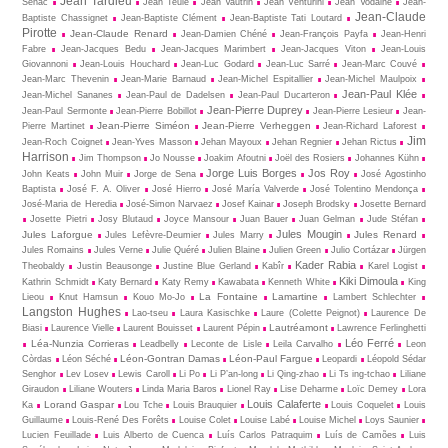
Jean Tardieu
Sénac
Jean Teulé
Jean Vautrin
Jean Venturini
Jean Vodaine
Jean-
Jean-Claude
Baptiste Chassignet
Jean-Baptiste Clément
Jean-Baptiste Tati Loutard
Pirotte
Jean-Claude Renard
Jean-Damien Chéné
Jean-François Payfa
Jean-Henri
Fabre
Jean-Jacques Bedu
Jean-Jacques Marimbert
Jean-Jacques Viton
Jean-Louis
Giovannoni
Jean-Louis Houchard
Jean-Luc Godard
Jean-Luc Sarré
Jean-Marc Couvé
Jean-Marc Thevenin
Jean-Marie Barnaud
Jean-Michel Espitallier
Jean-Michel Maulpoix
Jean-Paul Klée
Jean-Michel Sananes
Jean-Paul de Dadelsen
Jean-Paul Ducarteron
Jean-Pierre Duprey
Jean-Paul Sermonte
Jean-Pierre Bobillot
Jean-Pierre Lesieur
Jean-
Jean-Pierre Siméon
Jean-Pierre Verheggen
Pierre Martinet
Jean-Richard Laforest
Jim
Jean-Roch Coignet
Jean-Yves Masson
Jehan Mayoux
Jehan Regnier
Jehan Rictus
Harrison
Jim Thompson
Jo Nousse
Joakim Afoutni
Joël des Rosiers
Johannes Kühn
Jorge Luis Borges
Jos Roy
John Keats
John Muir
Jorge de Sena
José Agostinho
Baptista
José F. A. Oliver
José Hierro
José María Valverde
José Tolentino Mendonça
José-Maria de Heredia
José-Simon Narvaez
Josef Kainar
Joseph Brodsky
Josette Bernard
Josette Pietri
Josy Blutaud
Joyce Mansour
Juan Bauer
Juan Gelman
Jude Stéfan
Jules Mougin
Jules Laforgue
Jules Renard
Jules Lefèvre-Deumier
Jules Marry
Jules Romains
Jules Verne
Julie Quéré
Julien Blaine
Julien Green
Julio Cortázar
Jürgen
Kader Rabia
Theobaldy
Justin Beausonge
Justine Blue Gerland
Kabîr
Karel Logist
Kiki Dimoula
Kathrin Schmidt
Katy Bernard
Katy Remy
Kawabata
Kenneth White
King
La Fontaine
Lamartine
Lieou
Knut Hamsun
Kouo Mo-Jo
Lambert Schlechter
Langston Hughes
Lao-tseu
Laura Kasischke
Laure (Colette Peignot)
Laurence De
Lautréamont
Biasi
Laurence Vielle
Laurent Bouisset
Laurent Pépin
Lawrence Ferlinghetti
Léo Ferré
Léa-Nunzia Corrieras
Leadbelly
Leconte de Lisle
Leila Carvalho
Leon
Léon-Gontran Damas
Léon-Paul Fargue
Còrdas
Léon Séché
Leopardi
Léopold Sédar
Senghor
Lev Losev
Lewis Caroll
Li Po
Li P’an-long
Li Qing-zhao
Li Ts ing-tchao
Liliane
Giraudon
Liliane Wouters
Linda Maria Baros
Lionel Ray
Lise Deharme
Loïc Demey
Lora
Louis Calaferte
Lorand Gaspar
Ka
Lou Tche
Louis Brauquier
Louis Coquelet
Louis
Guillaume
Louis-René Des Forêts
Louise Colet
Louise Labé
Louise Michel
Loys Saunier
Lucien Feuillade
Luis Alberto de Cuenca
Luís Carlos Patraquim
Luís de Camões
Luis