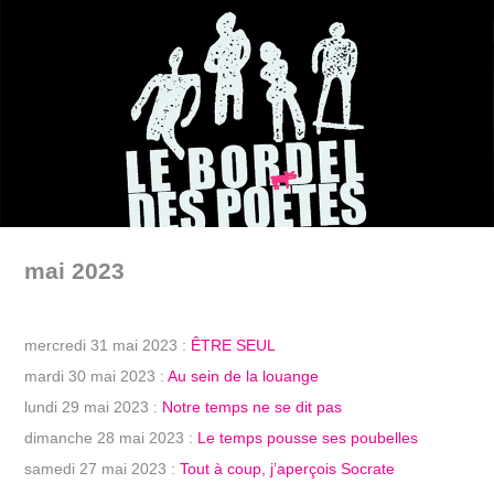
mai 2023
mercredi 31 mai 2023 :
ÊTRE SEUL
mardi 30 mai 2023 :
Au sein de la louange
lundi 29 mai 2023 :
Notre temps ne se dit pas
dimanche 28 mai 2023 :
Le temps pousse ses poubelles
samedi 27 mai 2023 :
Tout à coup, j’aperçois Socrate