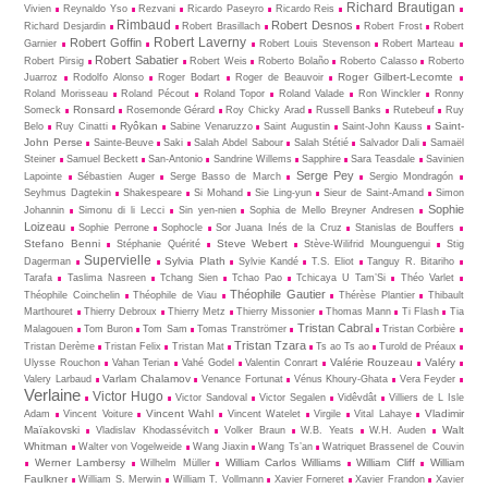
Richard Brautigan
Vivien
Reynaldo Yso
Rezvani
Ricardo Paseyro
Ricardo Reis
Rimbaud
Robert Desnos
Richard Desjardin
Robert Brasillach
Robert Frost
Robert
Robert Laverny
Robert Goffin
Garnier
Robert Louis Stevenson
Robert Marteau
Robert Sabatier
Robert Pirsig
Robert Weis
Roberto Bolaño
Roberto Calasso
Roberto
Roger Gilbert-Lecomte
Juarroz
Rodolfo Alonso
Roger Bodart
Roger de Beauvoir
Roland Morisseau
Roland Pécout
Roland Topor
Roland Valade
Ron Winckler
Ronny
Ronsard
Someck
Rosemonde Gérard
Roy Chicky Arad
Russell Banks
Rutebeuf
Ruy
Ryôkan
Saint-
Belo
Ruy Cinatti
Sabine Venaruzzo
Saint Augustin
Saint-John Kauss
John Perse
Sainte-Beuve
Saki
Salah Abdel Sabour
Salah Stétié
Salvador Dali
Samaël
Steiner
Samuel Beckett
San-Antonio
Sandrine Willems
Sapphire
Sara Teasdale
Savinien
Serge Pey
Lapointe
Sébastien Auger
Serge Basso de March
Sergio Mondragón
Seyhmus Dagtekin
Shakespeare
Si Mohand
Sie Ling-yun
Sieur de Saint-Amand
Simon
Sophie
Johannin
Simonu di li Lecci
Sin yen-nien
Sophia de Mello Breyner Andresen
Loizeau
Sophie Perrone
Sophocle
Sor Juana Inés de la Cruz
Stanislas de Bouffers
Stefano Benni
Steve Webert
Stéphanie Quérité
Stève-Wilifrid Mounguengui
Stig
Supervielle
Sylvia Plath
Dagerman
Sylvie Kandé
T.S. Eliot
Tanguy R. Bitariho
Tarafa
Taslima Nasreen
Tchang Sien
Tchao Pao
Tchicaya U Tam’Si
Théo Varlet
Théophile Gautier
Théophile Coinchelin
Théophile de Viau
Thérèse Plantier
Thibault
Marthouret
Thierry Debroux
Thierry Metz
Thierry Missonier
Thomas Mann
Ti Flash
Tia
Tristan Cabral
Malagouen
Tom Buron
Tom Sam
Tomas Tranströmer
Tristan Corbière
Tristan Tzara
Tristan Derème
Tristan Felix
Tristan Mat
Ts ao Ts ao
Turold de Préaux
Valérie Rouzeau
Valéry
Ulysse Rouchon
Vahan Terian
Vahé Godel
Valentin Conrart
Varlam Chalamov
Valery Larbaud
Venance Fortunat
Vénus Khoury-Ghata
Vera Feyder
Verlaine
Victor Hugo
Victor Sandoval
Victor Segalen
Vidêvdât
Villiers de L Isle
Vincent Wahl
Vladimir
Adam
Vincent Voiture
Vincent Watelet
Virgile
Vital Lahaye
Maïakovski
Walt
Vladislav Khodassévitch
Volker Braun
W.B. Yeats
W.H. Auden
Whitman
Walter von Vogelweide
Wang Jiaxin
Wang Ts’an
Watriquet Brassenel de Couvin
Werner Lambersy
William Carlos Williams
William Cliff
William
Wilhelm Müller
Faulkner
William S. Merwin
William T. Vollmann
Xavier Forneret
Xavier Frandon
Xavier