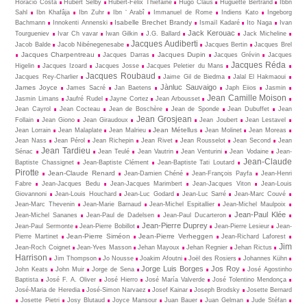
Horácio Costa
Hubert Selby
Hubert-Felix Thiéfaine
Hugo Claus
Huguette Bertrand
Ibbn
Sahl
Ibn Khafâja
Ibn Zuhr
Ibn ‘ Arabî
Immanuel de Rome
Indiens Kato
Ingeborg
Isabelle Brechet Brandy
Bachmann
Innokenti Annenski
Ismaïl Kadaré
Ito Naga
Ivan
Jack Kerouac
Tourgueniev
Ivar Ch vavar
Iwan Gilkin
J.G. Ballard
Jack Micheline
Jacques Audiberti
Jacob Balde
Jacob Nibénegenesabe
Jacques Bertin
Jacques Brel
Jacques Charpentreau
Jacques Dupin
Jacques Darras
Jacques Grévin
Jacques
Jacques Réda
Higelin
Jacques Izoard
Jacques Josse
Jacques Peletier du Mans
Jacques Roubaud
Jacques Rey-Charlier
Jaime Gil de Biedma
Jalal El Hakmaoui
Jànluc Sauvaigo
James Joyce
James Sacré
Jan Baetens
Japh Eiios
Jasmin
Jean Camille Moison
Jasmin Limans
Jaufré Rudel
Jayne Cortez
Jean Arbousset
Jean Cayrol
Jean Cocteau
Jean de Boschère
Jean de Sponde
Jean Dubuffet
Jean
Jean Grosjean
Follain
Jean Giono
Jean Giraudoux
Jean Joubert
Jean Lestavel
Jean Métellus
Jean Lorrain
Jean Malaplate
Jean Malrieu
Jean Molinet
Jean Moreas
Jean Nass
Jean Pérol
Jean Richepin
Jean Rivet
Jean Rousselot
Jean Second
Jean
Jean Tardieu
Sénac
Jean Teulé
Jean Vautrin
Jean Venturini
Jean Vodaine
Jean-
Jean-Claude
Baptiste Chassignet
Jean-Baptiste Clément
Jean-Baptiste Tati Loutard
Pirotte
Jean-Claude Renard
Jean-Damien Chéné
Jean-François Payfa
Jean-Henri
Fabre
Jean-Jacques Bedu
Jean-Jacques Marimbert
Jean-Jacques Viton
Jean-Louis
Giovannoni
Jean-Louis Houchard
Jean-Luc Godard
Jean-Luc Sarré
Jean-Marc Couvé
Jean-Marc Thevenin
Jean-Marie Barnaud
Jean-Michel Espitallier
Jean-Michel Maulpoix
Jean-Paul Klée
Jean-Michel Sananes
Jean-Paul de Dadelsen
Jean-Paul Ducarteron
Jean-Pierre Duprey
Jean-Paul Sermonte
Jean-Pierre Bobillot
Jean-Pierre Lesieur
Jean-
Jean-Pierre Siméon
Jean-Pierre Verheggen
Pierre Martinet
Jean-Richard Laforest
Jim
Jean-Roch Coignet
Jean-Yves Masson
Jehan Mayoux
Jehan Regnier
Jehan Rictus
Harrison
Jim Thompson
Jo Nousse
Joakim Afoutni
Joël des Rosiers
Johannes Kühn
Jorge Luis Borges
Jos Roy
John Keats
John Muir
Jorge de Sena
José Agostinho
Baptista
José F. A. Oliver
José Hierro
José María Valverde
José Tolentino Mendonça
José-Maria de Heredia
José-Simon Narvaez
Josef Kainar
Joseph Brodsky
Josette Bernard
Josette Pietri
Josy Blutaud
Joyce Mansour
Juan Bauer
Juan Gelman
Jude Stéfan