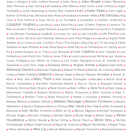
Jules Mougin
Jules Laforgue
Jules Renard
Jules Lefèvre-Deumier
Jules Marry
Jules Romains
Jules Verne
Julie Quéré
Julien Blaine
Julien Green
Julio Cortázar
Jürgen
Kader Rabia
Theobaldy
Justin Beausonge
Justine Blue Gerland
Kabîr
Karel Logist
Kiki Dimoula
Kathrin Schmidt
Katy Bernard
Katy Remy
Kawabata
Kenneth White
King
La Fontaine
Lamartine
Lieou
Knut Hamsun
Kouo Mo-Jo
Lambert Schlechter
Langston Hughes
Lao-tseu
Laura Kasischke
Laure (Colette Peignot)
Laurence De
Lautréamont
Biasi
Laurence Vielle
Laurent Bouisset
Laurent Pépin
Lawrence Ferlinghetti
Léo Ferré
Léa-Nunzia Corrieras
Leadbelly
Leconte de Lisle
Leila Carvalho
Leon
Léon-Gontran Damas
Léon-Paul Fargue
Còrdas
Léon Séché
Leopardi
Léopold Sédar
Senghor
Lev Losev
Lewis Caroll
Li Po
Li P’an-long
Li Qing-zhao
Li Ts ing-tchao
Liliane
Giraudon
Liliane Wouters
Linda Maria Baros
Lionel Ray
Lise Deharme
Loïc Demey
Lora
Louis Calaferte
Lorand Gaspar
Ka
Lou Tche
Louis Brauquier
Louis Coquelet
Louis
Guillaume
Louis-René Des Forêts
Louise Colet
Louise Labé
Louise Michel
Loys Saunier
Lucien Feuillade
Luis Alberto de Cuenca
Luís Carlos Patraquim
Luís de Camões
Luis
Sepúlveda
Luiza Neto Jorge
Madeleine Biefnot
Magdala Mathilde
Magloire-Saint-Aude
Mahmoud Darwich
Malcolm
Mahmoud Maghrabi
Majead At-Mahel
Malcolm de Chazal
Mallarmé
Lowry
Malek Haddad
Manuel Alegre
Manuel Vázquez Montalbán
Maram al-
Marc Tison
Masri
Marc Alyn
Marc-Antoine Désaugiers
Marcabru
Marcel Aymé
Marcel Jouhandeau
Marceline Desbordes-Valmore
Marcos Siscar
Margaret Atwood
Marie Noël
Marianne Moore
Marie Alcance
Marie Etienne
Marie LeBlanc
Marie Uguay
Marie-louise Chapelle
Marilyne Bertoncini
Marina Tsvetaïeva
Mário Cesariny
Mark Z.
Danielewski
Marlène Tissot
Marta Morazzoni
Martial d Auvergne
Mathias Vincenot
Matthieu Messagier
Maurice Fombeure
Mathieu Bénézet
Mathieu Olmedo
Maurice
Max Jacob
Maeterlinck
Maurice Regnaut
Maurice Scève
Max Rippon
Max Rouquette
Menno Wigman
Maximine
Mélik Alkélâm Schahfour
Mélot du Dy
Michael Donhauser
Michel
Michael Krüger
Michael Ondaatje
Michael Speier
Michel Baglin
Michel Deguy
Houellebecq
Michel Sirey
Michel Marulle
Michel Onfray
Michel Pesch
Michèle
Miguel Hernández
Schneeberger
Miguel Ángel Asturias
Miguel de Unamuno
Miguel Torga
Mina Loy
Mìltos Sakhtoùris
Missak Médzarentz
Miyoshi Toyoichirô
Mohamed Aouine