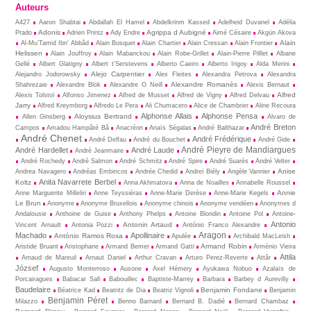
Auteurs
A427
Aaron Shabtai
Abdallah El Hamel
Abdelkrinm Kassed
Adelheid Duvanel
Adélia
Adonis
Agrippa d Aubigné
Prado
Adrien Printz
Ady Endre
Aimé Césaire
Akgün Akova
Alain
Al-Mu’Tamid Ibn’ Abbâd
Alain Bosquet
Alain Chartier
Alain Cressan
Alain Frontier
Helissen
Alain Jouffroy
Alain Mabanckou
Alain Robe-Grillet
Alain-Pierre Pilllet
Albane
Gellé
Albert Glatigny
Albert t’Serstevens
Alberto Caeiro
Alberto Irigoy
Alda Merini
Alejo Carpentier
Alejandro Jodorowsky
Alex Fleites
Alexandra Petrova
Alexandra
Alexandre Romanès
Shahrezaie
Alexandre Blok
Alexandre O Neill
Alexis Bernaut
Alfred
Alexis Tolstoï
Alfonso Jimenez
Alfred de Musset
Alfred de Vigny
Alfred Delvau
Jarry
Alfred Kreymborg
Alfredo Le Pera
Ali Chumacero
Alice de Chambrier
Aline Recoura
Alphonse Allais
Alphonse Pensa
Aloysius Bertrand
Allen Ginsberg
Alvaro de
André Breton
Campos
Amadou Hampâté Bâ
Anacréon
Anaïs Ségalas
André Balthazar
André Chenet
André Frédérique
André Delfau
André du Bouchet
André Gide
André Pieyre de Mandiargues
André Hardellet
André Laude
André Jeanmaire
André Rochedy
André Salmon
André Schmitz
André Spire
André Suarès
André Velter
Anise
Andrea Navagero
Andréas Embiricos
Andrée Chedid
Andreï Biély
Angèle Vannier
Anita Navarrete Berbel
Koltz
Anna Akhmatova
Anna de Noailles
Annabelle Roussel
Annie
Anne Marguerite Milleliri
Anne Teyssiéras
Anne-Marie Derèse
Anne-Marie Kegels
Le Brun
Anonyme
Anonyme Bruxellois
Anonyme chinois
Anonyme vendéen
Anonymes d
Andalousie
Anthoine de Guise
Anthony Phelps
Antoine Blondin
Antoine Pol
Antoine-
Antonio
Antonin Artaud
Vincent Arnault
Antonia Pozzi
António Franco Alexandre
Aragon
Machado
Apollinaire
António Ramos Rosa
Apulée
Archibald MacLeish
Armand Robin
Aristide Bruant
Aristophane
Armand Bemer
Armand Gatti
Arménio Vieira
Attila
Arnaud de Mareuil
Arnaut Daniel
Arthur Cravan
Arturo Perez-Reverte
Attâr
József
Augusto Monterroso
Ausone
Axel Hémery
Ayukawa Nobuo
Azalaïs de
Porcairagues
Babacar Sall
Babouillec
Baptiste-Marrey
Barbara
Barbey d Aurevilly
Baudelaire
Benjamin Fondane
Béatrice Kad
Beatritz de Dia
Beatriz Vignoli
Benjamin
Benjamin Péret
Milazzo
Benno Barnard
Bernard B. Dadié
Bernard Chambaz