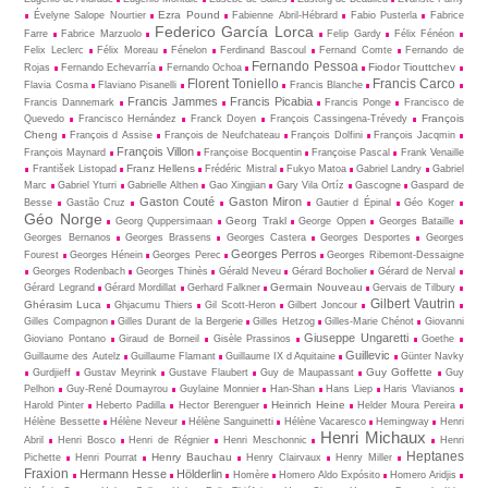
Ezra Pound
Évelyne Salope Nourtier
Fabienne Abril-Hébrard
Fabio Pusterla
Fabrice
Federico García Lorca
Farre
Fabrice Marzuolo
Felip Gardy
Félix Fénéon
Felix Leclerc
Félix Moreau
Fénelon
Ferdinand Bascoul
Fernand Comte
Fernando de
Fernando Pessoa
Fiodor Tiouttchev
Rojas
Fernando Echevarría
Fernando Ochoa
Florent Toniello
Francis Carco
Flavia Cosma
Flaviano Pisanelli
Francis Blanche
Francis Jammes
Francis Picabia
Francis Dannemark
Francis Ponge
Francisco de
François
Quevedo
Francisco Hernández
Franck Doyen
François Cassingena-Trévedy
Cheng
François d Assise
François de Neufchateau
François Dolfini
François Jacqmin
François Villon
François Maynard
Françoise Bocquentin
Françoise Pascal
Frank Venaille
Franz Hellens
František Listopad
Frédéric Mistral
Fukyo Matoa
Gabriel Landry
Gabriel
Marc
Gabriel Yturri
Gabrielle Althen
Gao Xingjian
Gary Vila Ortíz
Gascogne
Gaspard de
Gaston Couté
Gaston Miron
Besse
Gastão Cruz
Gautier d Épinal
Géo Koger
Géo Norge
Georg Trakl
Georg Quppersimaan
George Oppen
Georges Bataille
Georges Bernanos
Georges Brassens
Georges Castera
Georges Desportes
Georges
Georges Perros
Fourest
Georges Hénein
Georges Perec
Georges Ribemont-Dessaigne
Georges Rodenbach
Georges Thinès
Gérald Neveu
Gérard Bocholier
Gérard de Nerval
Germain Nouveau
Gérard Legrand
Gérard Mordillat
Gerhard Falkner
Gervais de Tilbury
Gilbert Vautrin
Ghérasim Luca
Ghjacumu Thiers
Gil Scott-Heron
Gilbert Joncour
Gilles Compagnon
Gilles Durant de la Bergerie
Gilles Hetzog
Gilles-Marie Chénot
Giovanni
Giuseppe Ungaretti
Gioviano Pontano
Giraud de Borneil
Gisèle Prassinos
Goethe
Guillevic
Guillaume des Autelz
Guillaume Flamant
Guillaume IX d Aquitaine
Günter Navky
Guy Goffette
Gurdjieff
Gustav Meyrink
Gustave Flaubert
Guy de Maupassant
Guy
Pelhon
Guy-René Dou­may­rou
Guylaine Monnier
Han-Shan
Hans Liep
Haris Vlavianos
Heinrich Heine
Harold Pinter
Heberto Padilla
Hector Berenguer
Helder Moura Pereira
Hélène Bessette
Hélène Neveur
Hélène Sanguinetti
Hélène Vacaresco
Hemingway
Henri
Henri Michaux
Abril
Henri Bosco
Henri de Régnier
Henri Meschonnic
Henri
Heptanes
Henry Bauchau
Pichette
Henri Pourrat
Henry Clairvaux
Henry Miller
Fraxion
Hermann Hesse
Hölderlin
Homère
Homero Aldo Expósito
Homero Aridjis