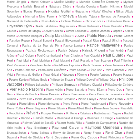
Murielle Compère-Demarcy
Moine Jin-gak
Muriel Odoyer
Murièle Modély
Myriam
Moscona
Nahida Bessadi
Nakahara Chûya
Natalia Correia
Nazim Hikmet
Nicolaï
Nicolás Guillén
Goumilev
Nicolás Fuentes
Nietz­sche
Nikolaï Kliouïev
Níkos Alèxis
Nitcheva
Aslànoglou
Nimrod
Nino Ferrer
Nivaria Tejera
Nonnos de Panopolis
Octavio Paz
Normand de Bellefeuille
Nuno Júdice
Octave Mirbeau
Odilon-Jean Périer
Odyssèas Elỳtis
Okada Takahiko
Oleg Youriev
Olivier Barbarant
Olivier Basselin
Olivier
Cousin
Olivier de Magny
Olivier Larizza
Olivier Larronde
Ophélie Jaësan
Orphée
Oscar
Pablo Neruda
Ossip Mandelstam
Milosz
Oscarine Bosquet
Ovide
Parme Ceriset
Partition Rouge
Pascal Bonetti
Pascal Giovannetti
Pascal Riou
Pascal Ulrich
Pascual
Patrice Maltaverne
Contursi
Patrice de La Tour du Pin
Patrice Louise
Patrice
Patrick Prigent
Patricia Ryckewaert
Repusseau
Patrick Dubost
Paul André
Paul
Paul Éluard
Paul
Paul Celan
Arène
Paul Chamberland
Paul Chaulot
Paul Claudel
Fort
Paul Mari
Paul Mathieu
Paul Morand
Paul Rosario
Paul Scarron
Paul Thierrin
Paul Vincensini
Paul-Jean Toulet
Paul-Marie Lapointe
Paula Tavares
Paulo Teixeira
Pavel
Šrut
Pedro Carmona
Pedro Juan Gutiérrez
Pedro Salinas
Pèire Bec
Peire Cardenal
Peire
Vidal
Pernette du Guillet
Peter Grizzi
Pétrarque
Pétrone
Peuple Aztèque
Peuple Haussa
Philippe
Peuple Kurde
Philippe Beck
Philippe de Thaun
Philippe Dewolf
Philippe Djian
Jaccottet
Philippe Soupault
Philippe Lekeuche
Philippre Claudel
Philoxène de Cythère
Pier Paolo Pasolini
Pierre Arétin
Pierre Bastide
Pierre Béarn
Pierre Dac
Pierre
Daru
Pierre de Brach
Pierre Desvois
Pierre Emmanuel
Pierre François Lacenaire
Pierre
Pierre Louÿs
Pierre Mac Orlan
Gilman
Pierre Hild
Pierre Jourde
Pierre Lemaitre
Pierre
Pierre Reverdy
Maubé
Pierre Minet
Pierre Morhange
Pierre Pelot
Pierre Peuchmaurd
Pierre Roller
Pierre Seghers
Pierre Silvain
Pierre-Albert Birot
Pierre-Jean Jouve
Pirandello
Prévert
Pouchkine
Prosper Mérimée
R. Périé
Rabelais
Rabindranath Tagore
Rachid
Oulebsir
Racine
Radnóti Miklós
Raimbaud d Orange
Raimbaut d Orange
Raimbaut de
Rainer Maria Rilke
Vaqueiras
Raimon Vidal de Besalú
Ramón de Campoamor
Ramón del
Raymond Queneau
Raymond Carver
Ray Bradbury
Valle-Inclán
Régine
René Char
Bruneau-Suhas
Remy Belleau
Remy de Gourmont
Remy Froger
René
René Depestre
René Guy Cadou
Daumal
René de Obaldia
René Philoctète
Renée