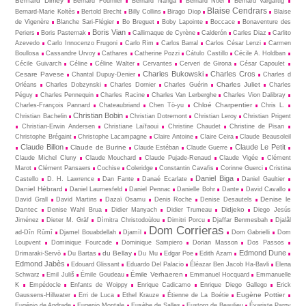
Bernard Dimey
Bernard Fournier
Bernard Nanga
Bernard Noël
Bernard Vargaftig
Blaise Cendrars
Bernard-Marie Koltès
Bertold Brecht
Billy Collins
Birago Diop
Blaise
de Vigenère
Blanche Sari-Flégier
Bo Breguet
Boby Lapointe
Boccace
Bonaventure des
Boris Vian
Periers
Boris Pasternak
Callimaque de Cyrène
Cal­derón
Carles Diaz
Carlito
Azevedo
Carlo Innocenzo Frugoni
Carlo Rim
Carlos Barral
Carlos César Lenzi
Carmen
Boullosa
Cassandre Urvoy
Cathares
Catherine Pozzi
Cátulo Castillo
Cécile A. Holdban
Cécile Guivarch
Céline
Céline Walter
Cervantes
Cerveri de Girona
César Capoulet
Charles Bukowski
Charles Cros
Cesare Pavese
Chantal Dupuy-Denier
Charles d
Charles Juliet
Orléans
Charles Dobzynski
Charles Dornier
Charles Guérin
Charles
Péguy
Charles Pennequin
Charles Racine
Charles Van Lerberghe
Charles Vion Dalibray
Chloé Charpentier
Charles-François Pannard
Chateaubriand
Chen Tö-yu
Chris L.
Christian Bobin
Christian Bachelin
Christian Dotremont
Christian Leroy
Christian Prigent
Christian-Erwin Andersen
Christiane Laïfaoui
Christine Chaudet
Christine de Pisan
Christophe Brégaint
Christophe Lacampagne
Claire Antoine
Claire Ceira
Claude Beausoleil
Claude Billon
Claude Le Petit
Claude de Burine
Claude Estéban
Claude Guerre
Claude Michel Cluny
Claude Mouchard
Claude Pujade-Renaud
Claude Vigée
Clément
Marot
Clément Pansaers
Cochise
Coleridge
Constantin Cavafis
Corinne Guerci
Cristina
Daniel Biga
Castello
D. H. Lawrence
Dan Fante
Danaé Ecarlate
Daniel Gaultier
Daniel Hébrard
Daniel Laumesfeld
Daniel Pennac
Danielle Bohr
Dante
David Cavallo
Denise le
David Grall
David Martins
Dazaï Osamu
Denis Roche
Denise Desautels
Dantec
Didjeko
Denise Wahl Brua
Didier Manyach
Didier Trumeau
Diego Jesús
Jiménez
Dieter M. Gräf
Dìmitra Christodoùlou
Dimitri Porcu
Djaffar Benmesbah
Djalâl
Dom Corrieras
ad-Dîn Rûmî
Djamel Bouabdellah
Djamīl
Dom Gabrielli
Dom
Loupvent
Dominique Fourcade
Dominique Sampiero
Dorian Masson
Dos Passos
Edmond Dune
du Bellay
Drimaraki-Servò
Du Bartas
Du Mu
Edgar Poe
Edith Azam
Edmond Jabès
Edouard Glissant
Eduardo Del Palacio
Éléazar Ben Jacob Ha-Bavli
Elena
Émile Verhaeren
Schwarz
Emil Juliš
Émile Goudeau
Emmanuel Hocquard
Emmanuelle
K
Empédocle
Enfants de Woippy
Enrique Cadicamo
Enrique Diego Gallego
Erick
Eugène Pottier
Gaussens-Hillwater
Erri de Luca
Ethel Krauze
Étienne de La Boétie
Eugénio de Andrade
Eugenio Montale
Eusèbe de Salles
Eustorg de Beaulieu
Évariste Parny