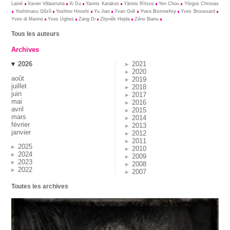
Lainé
Xavier Villaurrutia
Xi Du
Yannis Karakos
Yànnis Rìtsos
Yen Chou
Yòrgos Chronas
Yves Bonnefoy
Yoshimasu Gôzô
Yoshino Hiroshi
Yu Jian
Yvan Goll
Yves Broussard
Yves di Manno
Yves Ughes
Zang Di
Zbynĕk Hejda
Zéno Bianu
Tous les auteurs
Archives
2026
2021
2020
août
2019
juillet
2018
juin
2017
mai
2016
avril
2015
mars
2014
février
2013
janvier
2012
2011
2025
2010
2024
2009
2023
2008
2022
2007
Toutes les archives