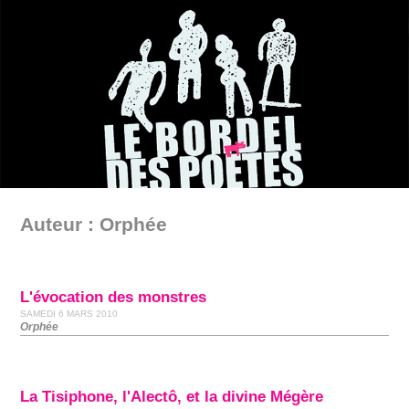
Auteur : Orphée
L'évocation des monstres
SAMEDI 6 MARS 2010
Orphée
La Tisiphone, l'Alectô, et la divine Mégère