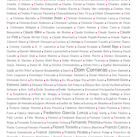
Charles Juliet
Charles d Orléans
Charles Dobzynski
Charles Dornier
Charles Guérin
Charles Péguy
Charles Pennequin
Charles Racine
Charles Van Lerberghe
Charles Vion
Chloé Charpentier
Dalibray
Charles-François Pannard
Chateaubriand
Chen Tö-yu
Chris
Christian Bobin
L.
Christian Bachelin
Christian Dotremont
Christian Leroy
Christian
Prigent
Christian-Erwin Andersen
Christiane Laïfaoui
Christine Chaudet
Christine de Pisan
Christophe Brégaint
Christophe Lacampagne
Claire Antoine
Claire Ceira
Claude
Claude Billon
Claude
Claude de Burine
Beausoleil
Claude Estéban
Claude Guerre
Le Petit
Claude Michel Cluny
Claude Mouchard
Claude Pujade-Renaud
Claude Vigée
Clément Marot
Clément Pansaers
Cochise
Coleridge
Constantin Cavafis
Corinne Guerci
Daniel Biga
Cristina Castello
D. H. Lawrence
Dan Fante
Danaé Ecarlate
Daniel
Daniel Hébrard
Gaultier
Daniel Laumesfeld
Daniel Pennac
Danielle Bohr
Dante
David
Cavallo
David Grall
David Martins
Dazaï Osamu
Denis Roche
Denise Desautels
Denise le Dantec
Didjeko
Denise Wahl Brua
Didier Manyach
Didier Trumeau
Diego
Jesús Jiménez
Dieter M. Gräf
Dìmitra Christodoùlou
Dimitri Porcu
Djaffar Benmesbah
Dom Corrieras
Djalâl ad-Dîn Rûmî
Djamel Bouabdellah
Djamīl
Dom Gabrielli
Dom Loupvent
Dominique Fourcade
Dominique Sampiero
Dorian Masson
Dos Passos
Edmond Dune
du Bellay
Drimaraki-Servò
Du Bartas
Du Mu
Edgar Poe
Edith Azam
Edmond Jabès
Edouard Glissant
Eduardo Del Palacio
Éléazar Ben Jacob Ha-Bavli
Elena
Émile Verhaeren
Schwarz
Emil Juliš
Émile Goudeau
Emmanuel Hocquard
Emmanuelle
K
Empédocle
Enfants de Woippy
Enrique Cadicamo
Enrique Diego Gallego
Erick
Eugène Pottier
Gaussens-Hillwater
Erri de Luca
Ethel Krauze
Étienne de La Boétie
Eugénio de Andrade
Eugenio Montale
Eusèbe de Salles
Eustorg de Beaulieu
Évariste Parny
Ezra Pound
Évelyne Salope Nourtier
Fabienne Abril-Hébrard
Fabio Pusterla
Fabrice
Federico García Lorca
Farre
Fabrice Marzuolo
Felip Gardy
Félix Fénéon
Felix Leclerc
Félix Moreau
Fénelon
Ferdinand Bascoul
Fernand Comte
Fernando de
Fernando Pessoa
Fiodor Tiouttchev
Rojas
Fernando Echevarría
Fernando Ochoa
Florent Toniello
Francis Carco
Flavia Cosma
Flaviano Pisanelli
Francis Blanche
Francis Jammes
Francis Picabia
Francis Dannemark
Francis Ponge
Francisco de
François