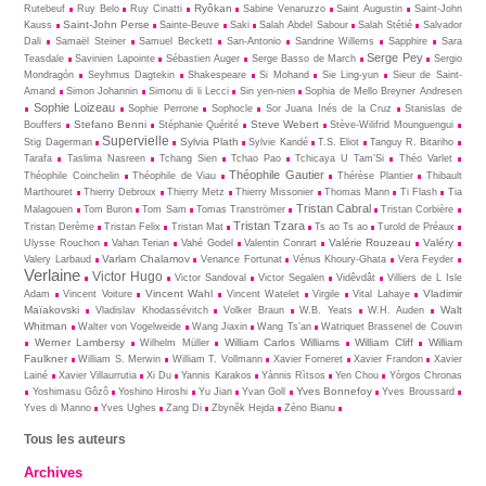
Ryôkan
Rutebeuf
Ruy Belo
Ruy Cinatti
Sabine Venaruzzo
Saint Augustin
Saint-John
Saint-John Perse
Kauss
Sainte-Beuve
Saki
Salah Abdel Sabour
Salah Stétié
Salvador
Dali
Samaël Steiner
Samuel Beckett
San-Antonio
Sandrine Willems
Sapphire
Sara
Serge Pey
Teasdale
Savinien Lapointe
Sébastien Auger
Serge Basso de March
Sergio
Mondragón
Seyhmus Dagtekin
Shakespeare
Si Mohand
Sie Ling-yun
Sieur de Saint-
Amand
Simon Johannin
Simonu di li Lecci
Sin yen-nien
Sophia de Mello Breyner Andresen
Sophie Loizeau
Sophie Perrone
Sophocle
Sor Juana Inés de la Cruz
Stanislas de
Stefano Benni
Steve Webert
Bouffers
Stéphanie Quérité
Stève-Wilifrid Mounguengui
Supervielle
Sylvia Plath
Stig Dagerman
Sylvie Kandé
T.S. Eliot
Tanguy R. Bitariho
Tarafa
Taslima Nasreen
Tchang Sien
Tchao Pao
Tchicaya U Tam’Si
Théo Varlet
Théophile Gautier
Théophile Coinchelin
Théophile de Viau
Thérèse Plantier
Thibault
Marthouret
Thierry Debroux
Thierry Metz
Thierry Missonier
Thomas Mann
Ti Flash
Tia
Tristan Cabral
Malagouen
Tom Buron
Tom Sam
Tomas Tranströmer
Tristan Corbière
Tristan Tzara
Tristan Derème
Tristan Felix
Tristan Mat
Ts ao Ts ao
Turold de Préaux
Valérie Rouzeau
Valéry
Ulysse Rouchon
Vahan Terian
Vahé Godel
Valentin Conrart
Varlam Chalamov
Valery Larbaud
Venance Fortunat
Vénus Khoury-Ghata
Vera Feyder
Verlaine
Victor Hugo
Victor Sandoval
Victor Segalen
Vidêvdât
Villiers de L Isle
Vincent Wahl
Vladimir
Adam
Vincent Voiture
Vincent Watelet
Virgile
Vital Lahaye
Maïakovski
Walt
Vladislav Khodassévitch
Volker Braun
W.B. Yeats
W.H. Auden
Whitman
Walter von Vogelweide
Wang Jiaxin
Wang Ts’an
Watriquet Brassenel de Couvin
Werner Lambersy
William Carlos Williams
William Cliff
William
Wilhelm Müller
Faulkner
William S. Merwin
William T. Vollmann
Xavier Forneret
Xavier Frandon
Xavier
Lainé
Xavier Villaurrutia
Xi Du
Yannis Karakos
Yànnis Rìtsos
Yen Chou
Yòrgos Chronas
Yves Bonnefoy
Yoshimasu Gôzô
Yoshino Hiroshi
Yu Jian
Yvan Goll
Yves Broussard
Yves di Manno
Yves Ughes
Zang Di
Zbynĕk Hejda
Zéno Bianu
Tous les auteurs
Archives