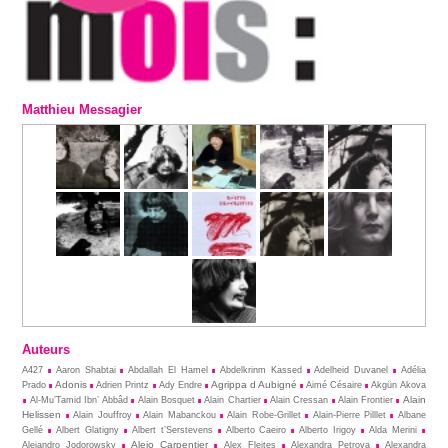
Matthieu Messagier
Auteurs
A427
Aaron Shabtai
Abdallah El Hamel
Abdelkrinm Kassed
Adelheid Duvanel
Adélia
Adonis
Agrippa d Aubigné
Prado
Adrien Printz
Ady Endre
Aimé Césaire
Akgün Akova
Alain
Al-Mu’Tamid Ibn’ Abbâd
Alain Bosquet
Alain Chartier
Alain Cressan
Alain Frontier
Helissen
Alain Jouffroy
Alain Mabanckou
Alain Robe-Grillet
Alain-Pierre Pilllet
Albane
Gellé
Albert Glatigny
Albert t’Serstevens
Alberto Caeiro
Alberto Irigoy
Alda Merini
Alejo Carpentier
Alejandro Jodorowsky
Alex Fleites
Alexandra Petrova
Alexandra