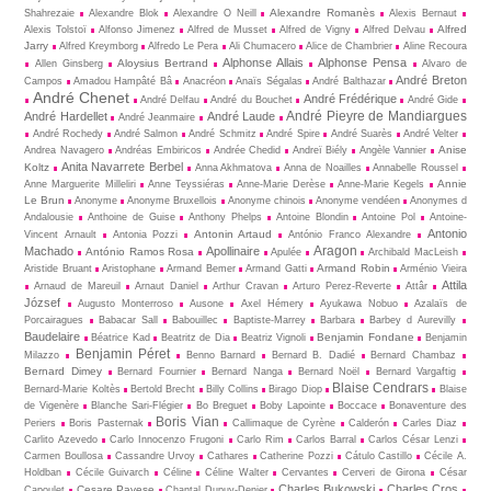
Alexandre Romanès
Shahrezaie
Alexandre Blok
Alexandre O Neill
Alexis Bernaut
Alfred
Alexis Tolstoï
Alfonso Jimenez
Alfred de Musset
Alfred de Vigny
Alfred Delvau
Jarry
Alfred Kreymborg
Alfredo Le Pera
Ali Chumacero
Alice de Chambrier
Aline Recoura
Alphonse Allais
Alphonse Pensa
Aloysius Bertrand
Allen Ginsberg
Alvaro de
André Breton
Campos
Amadou Hampâté Bâ
Anacréon
Anaïs Ségalas
André Balthazar
André Chenet
André Frédérique
André Delfau
André du Bouchet
André Gide
André Pieyre de Mandiargues
André Hardellet
André Laude
André Jeanmaire
André Rochedy
André Salmon
André Schmitz
André Spire
André Suarès
André Velter
Anise
Andrea Navagero
Andréas Embiricos
Andrée Chedid
Andreï Biély
Angèle Vannier
Anita Navarrete Berbel
Koltz
Anna Akhmatova
Anna de Noailles
Annabelle Roussel
Annie
Anne Marguerite Milleliri
Anne Teyssiéras
Anne-Marie Derèse
Anne-Marie Kegels
Le Brun
Anonyme
Anonyme Bruxellois
Anonyme chinois
Anonyme vendéen
Anonymes d
Andalousie
Anthoine de Guise
Anthony Phelps
Antoine Blondin
Antoine Pol
Antoine-
Antonio
Antonin Artaud
Vincent Arnault
Antonia Pozzi
António Franco Alexandre
Aragon
Machado
Apollinaire
António Ramos Rosa
Apulée
Archibald MacLeish
Armand Robin
Aristide Bruant
Aristophane
Armand Bemer
Armand Gatti
Arménio Vieira
Attila
Arnaud de Mareuil
Arnaut Daniel
Arthur Cravan
Arturo Perez-Reverte
Attâr
József
Augusto Monterroso
Ausone
Axel Hémery
Ayukawa Nobuo
Azalaïs de
Porcairagues
Babacar Sall
Babouillec
Baptiste-Marrey
Barbara
Barbey d Aurevilly
Baudelaire
Benjamin Fondane
Béatrice Kad
Beatritz de Dia
Beatriz Vignoli
Benjamin
Benjamin Péret
Milazzo
Benno Barnard
Bernard B. Dadié
Bernard Chambaz
Bernard Dimey
Bernard Fournier
Bernard Nanga
Bernard Noël
Bernard Vargaftig
Blaise Cendrars
Bernard-Marie Koltès
Bertold Brecht
Billy Collins
Birago Diop
Blaise
de Vigenère
Blanche Sari-Flégier
Bo Breguet
Boby Lapointe
Boccace
Bonaventure des
Boris Vian
Periers
Boris Pasternak
Callimaque de Cyrène
Cal­derón
Carles Diaz
Carlito Azevedo
Carlo Innocenzo Frugoni
Carlo Rim
Carlos Barral
Carlos César Lenzi
Carmen Boullosa
Cassandre Urvoy
Cathares
Catherine Pozzi
Cátulo Castillo
Cécile A.
Holdban
Cécile Guivarch
Céline
Céline Walter
Cervantes
Cerveri de Girona
César
Charles Bukowski
Charles Cros
Cesare Pavese
Capoulet
Chantal Dupuy-Denier