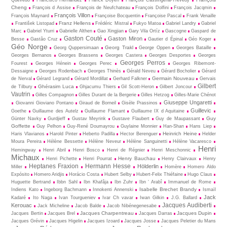
Quevedo
Francisco Hernández
Franck Doyen
François Cassingena-Trévedy
Cheng
François d Assise
François de Neufchateau
François Dolfini
François Jacqmin
François Villon
François Maynard
Françoise Bocquentin
Françoise Pascal
Frank Venaille
Franz Hellens
František Listopad
Frédéric Mistral
Fukyo Matoa
Gabriel Landry
Gabriel
Marc
Gabriel Yturri
Gabrielle Althen
Gao Xingjian
Gary Vila Ortíz
Gascogne
Gaspard de
Gaston Couté
Gaston Miron
Besse
Gastão Cruz
Gautier d Épinal
Géo Koger
Géo Norge
Georg Trakl
Georg Quppersimaan
George Oppen
Georges Bataille
Georges Bernanos
Georges Brassens
Georges Castera
Georges Desportes
Georges
Georges Perros
Fourest
Georges Hénein
Georges Perec
Georges Ribemont-
Dessaigne
Georges Rodenbach
Georges Thinès
Gérald Neveu
Gérard Bocholier
Gérard
Germain Nouveau
de Nerval
Gérard Legrand
Gérard Mordillat
Gerhard Falkner
Gervais
Gilbert
Ghérasim Luca
de Tilbury
Ghjacumu Thiers
Gil Scott-Heron
Gilbert Joncour
Vautrin
Gilles Compagnon
Gilles Durant de la Bergerie
Gilles Hetzog
Gilles-Marie Chénot
Giuseppe Ungaretti
Giovanni Gioviano Pontano
Giraud de Borneil
Gisèle Prassinos
Guillevic
Goethe
Guillaume des Autelz
Guillaume Flamant
Guillaume IX d Aquitaine
Guy
Günter Navky
Gurdjieff
Gustav Meyrink
Gustave Flaubert
Guy de Maupassant
Goffette
Guy Pelhon
Guy-René Dou­may­rou
Guylaine Monnier
Han-Shan
Hans Liep
Heinrich Heine
Haris Vlavianos
Harold Pinter
Heberto Padilla
Hector Berenguer
Helder
Moura Pereira
Hélène Bessette
Hélène Neveur
Hélène Sanguinetti
Hélène Vacaresco
Henri
Hemingway
Henri Abril
Henri Bosco
Henri de Régnier
Henri Meschonnic
Michaux
Henry Bauchau
Henri Pichette
Henri Pourrat
Henry Clairvaux
Henry
Heptanes Fraxion
Hermann Hesse
Hölderlin
Miller
Homère
Homero Aldo
Expósito
Homero Aridjis
Horácio Costa
Hubert Selby
Hubert-Felix Thiéfaine
Hugo Claus
Huguette Bertrand
Ibbn Sahl
Ibn Khafâja
Ibn Zuhr
Ibn ‘ Arabî
Immanuel de Rome
Isabelle Brechet Brandy
Indiens Kato
Ingeborg Bachmann
Innokenti Annenski
Ismaïl
Jack
Kadaré
Ito Naga
Ivan Tourgueniev
Ivar Ch vavar
Iwan Gilkin
J.G. Ballard
Jacques Audiberti
Kerouac
Jack Micheline
Jacob Balde
Jacob Nibénegenesabe
Jacques Charpentreau
Jacques Dupin
Jacques Bertin
Jacques Brel
Jacques Darras
Jacques Grévin
Jacques Higelin
Jacques Izoard
Jacques Josse
Jacques Peletier du Mans