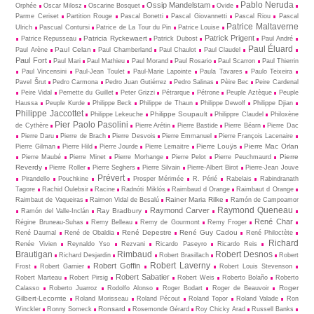
Pablo Neruda
Ossip Mandelstam
Orphée
Oscar Milosz
Oscarine Bosquet
Ovide
Parme Ceriset
Partition Rouge
Pascal Bonetti
Pascal Giovannetti
Pascal Riou
Pascal
Patrice Maltaverne
Ulrich
Pascual Contursi
Patrice de La Tour du Pin
Patrice Louise
Patrick Prigent
Patricia Ryckewaert
Patrice Repusseau
Patrick Dubost
Paul André
Paul Éluard
Paul Celan
Paul Arène
Paul Chamberland
Paul Chaulot
Paul Claudel
Paul Fort
Paul Mari
Paul Mathieu
Paul Morand
Paul Rosario
Paul Scarron
Paul Thierrin
Paul Vincensini
Paul-Jean Toulet
Paul-Marie Lapointe
Paula Tavares
Paulo Teixeira
Pavel Šrut
Pedro Carmona
Pedro Juan Gutiérrez
Pedro Salinas
Pèire Bec
Peire Cardenal
Peire Vidal
Pernette du Guillet
Peter Grizzi
Pétrarque
Pétrone
Peuple Aztèque
Peuple
Haussa
Peuple Kurde
Philippe Beck
Philippe de Thaun
Philippe Dewolf
Philippe Djian
Philippe Jaccottet
Philippe Soupault
Philippe Lekeuche
Philippre Claudel
Philoxène
Pier Paolo Pasolini
de Cythère
Pierre Arétin
Pierre Bastide
Pierre Béarn
Pierre Dac
Pierre Daru
Pierre de Brach
Pierre Desvois
Pierre Emmanuel
Pierre François Lacenaire
Pierre Louÿs
Pierre Mac Orlan
Pierre Gilman
Pierre Hild
Pierre Jourde
Pierre Lemaitre
Pierre
Pierre Maubé
Pierre Minet
Pierre Morhange
Pierre Pelot
Pierre Peuchmaurd
Reverdy
Pierre Roller
Pierre Seghers
Pierre Silvain
Pierre-Albert Birot
Pierre-Jean Jouve
Prévert
Pirandello
Pouchkine
Prosper Mérimée
R. Périé
Rabelais
Rabindranath
Tagore
Rachid Oulebsir
Racine
Radnóti Miklós
Raimbaud d Orange
Raimbaut d Orange
Rainer Maria Rilke
Raimbaut de Vaqueiras
Raimon Vidal de Besalú
Ramón de Campoamor
Raymond Queneau
Raymond Carver
Ray Bradbury
Ramón del Valle-Inclán
René Char
Régine Bruneau-Suhas
Remy Belleau
Remy de Gourmont
Remy Froger
René Depestre
René Guy Cadou
René Daumal
René de Obaldia
René Philoctète
Richard
Renée Vivien
Reynaldo Yso
Rezvani
Ricardo Paseyro
Ricardo Reis
Brautigan
Rimbaud
Robert Desnos
Richard Desjardin
Robert Brasillach
Robert
Robert Laverny
Robert Goffin
Frost
Robert Garnier
Robert Louis Stevenson
Robert Sabatier
Robert Marteau
Robert Pirsig
Robert Weis
Roberto Bolaño
Roberto
Roger
Calasso
Roberto Juarroz
Rodolfo Alonso
Roger Bodart
Roger de Beauvoir
Gilbert-Lecomte
Roland Morisseau
Roland Pécout
Roland Topor
Roland Valade
Ron
Ronsard
Winckler
Ronny Someck
Rosemonde Gérard
Roy Chicky Arad
Russell Banks