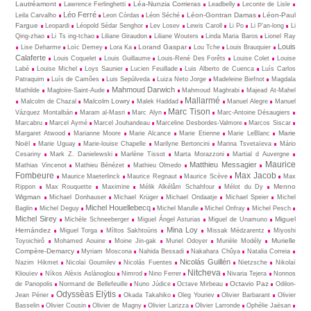
Lautréamont
Léa-Nunzia Corrieras
Lawrence Ferlinghetti
Leadbelly
Leconte de Lisle
Léo Ferré
Léon-Gontran Damas
Léon-Paul
Leila Carvalho
Leon Còrdas
Léon Séché
Fargue
Leopardi
Léopold Sédar Senghor
Lev Losev
Lewis Caroll
Li Po
Li P’an-long
Li
Qing-zhao
Li Ts ing-tchao
Liliane Giraudon
Liliane Wouters
Linda Maria Baros
Lionel Ray
Louis
Lorand Gaspar
Lise Deharme
Loïc Demey
Lora Ka
Lou Tche
Louis Brauquier
Calaferte
Louis Coquelet
Louis Guillaume
Louis-René Des Forêts
Louise Colet
Louise
Labé
Louise Michel
Loys Saunier
Lucien Feuillade
Luis Alberto de Cuenca
Luís Carlos
Patraquim
Luís de Camões
Luis Sepúlveda
Luiza Neto Jorge
Madeleine Biefnot
Magdala
Mahmoud Darwich
Mathilde
Magloire-Saint-Aude
Mahmoud Maghrabi
Majead At-Mahel
Mallarmé
Malcolm Lowry
Malcolm de Chazal
Malek Haddad
Manuel Alegre
Manuel
Marc Tison
Vázquez Montalbán
Maram al-Masri
Marc Alyn
Marc-Antoine Désaugiers
Marcabru
Marcel Aymé
Marcel Jouhandeau
Marceline Desbordes-Valmore
Marcos Siscar
Marie
Margaret Atwood
Marianne Moore
Marie Alcance
Marie Etienne
Marie LeBlanc
Noël
Marie Uguay
Marie-louise Chapelle
Marilyne Bertoncini
Marina Tsvetaïeva
Mário
Cesariny
Mark Z. Danielewski
Marlène Tissot
Marta Morazzoni
Martial d Auvergne
Maurice
Matthieu Messagier
Mathias Vincenot
Mathieu Bénézet
Mathieu Olmedo
Fombeure
Max Jacob
Maurice Maeterlinck
Maurice Regnaut
Maurice Scève
Max
Menno
Rippon
Max Rouquette
Maximine
Mélik Alkélâm Schahfour
Mélot du Dy
Wigman
Michael Donhauser
Michael Krüger
Michael Ondaatje
Michael Speier
Michel
Michel Houellebecq
Baglin
Michel Deguy
Michel Marulle
Michel Onfray
Michel Pesch
Michel Sirey
Miguel
Michèle Schneeberger
Miguel Ángel Asturias
Miguel de Unamuno
Mina Loy
Hernández
Miguel Torga
Mìltos Sakhtoùris
Missak Médzarentz
Miyoshi
Murielle
Toyoichirô
Mohamed Aouine
Moine Jin-gak
Muriel Odoyer
Murièle Modély
Compère-Demarcy
Myriam Moscona
Nahida Bessadi
Nakahara Chûya
Natalia Correia
Nicolás Guillén
Nazim Hikmet
Nicolaï Goumilev
Nicolás Fuentes
Nietz­sche
Nikolaï
Nitcheva
Kliouïev
Níkos Alèxis Aslànoglou
Nimrod
Nino Ferrer
Nivaria Tejera
Nonnos
Octavio Paz
de Panopolis
Normand de Bellefeuille
Nuno Júdice
Octave Mirbeau
Odilon-
Odyssèas Elỳtis
Jean Périer
Okada Takahiko
Oleg Youriev
Olivier Barbarant
Olivier
Basselin
Olivier Cousin
Olivier de Magny
Olivier Larizza
Olivier Larronde
Ophélie Jaësan