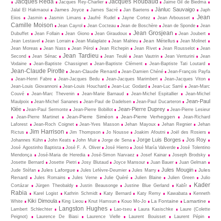
Jacques Réda
Jacques Roubaud
Jacques Rey-Charlier
Jaime Gil de Biedma
Jànluc Sauvaigo
James Joyce
Jalal El Hakmaoui
James Sacré
Jan Baetens
Japh
Jean
Eiios
Jasmin
Jasmin Limans
Jaufré Rudel
Jayne Cortez
Jean Arbousset
Camille Moison
Jean Cayrol
Jean Cocteau
Jean de Boschère
Jean de Sponde
Jean
Jean Grosjean
Dubuffet
Jean Follain
Jean Giono
Jean Giraudoux
Jean Joubert
Jean Métellus
Jean Lestavel
Jean Lorrain
Jean Malaplate
Jean Malrieu
Jean Molinet
Jean Moreas
Jean Nass
Jean Pérol
Jean Richepin
Jean Rivet
Jean Rousselot
Jean
Jean Tardieu
Second
Jean Sénac
Jean Teulé
Jean Vautrin
Jean Venturini
Jean
Vodaine
Jean-Baptiste Chassignet
Jean-Baptiste Clément
Jean-Baptiste Tati Loutard
Jean-Claude Pirotte
Jean-Claude Renard
Jean-Damien Chéné
Jean-François Payfa
Jean-Henri Fabre
Jean-Jacques Bedu
Jean-Jacques Marimbert
Jean-Jacques Viton
Jean-Louis Giovannoni
Jean-Louis Houchard
Jean-Luc Godard
Jean-Luc Sarré
Jean-Marc
Couvé
Jean-Marc Thevenin
Jean-Marie Barnaud
Jean-Michel Espitallier
Jean-Michel
Jean-Paul
Maulpoix
Jean-Michel Sananes
Jean-Paul de Dadelsen
Jean-Paul Ducarteron
Klée
Jean-Pierre Duprey
Jean-Paul Sermonte
Jean-Pierre Bobillot
Jean-Pierre Lesieur
Jean-Pierre Siméon
Jean-Pierre Verheggen
Jean-Pierre Martinet
Jean-Richard
Laforest
Jean-Roch Coignet
Jean-Yves Masson
Jehan Mayoux
Jehan Regnier
Jehan
Jim Harrison
Rictus
Jim Thompson
Jo Nousse
Joakim Afoutni
Joël des Rosiers
Jorge Luis Borges
Jos Roy
Johannes Kühn
John Keats
John Muir
Jorge de Sena
José Agostinho Baptista
José F. A. Oliver
José Hierro
José María Valverde
José Tolentino
Mendonça
José-Maria de Heredia
José-Simon Narvaez
Josef Kainar
Joseph Brodsky
Josette Bernard
Josette Pietri
Josy Blutaud
Joyce Mansour
Juan Bauer
Juan Gelman
Jules Mougin
Jules Laforgue
Jules
Jude Stéfan
Jules Lefèvre-Deumier
Jules Marry
Renard
Jules Romains
Jules Verne
Julie Quéré
Julien Blaine
Julien Green
Julio
Kader
Cortázar
Jürgen Theobaldy
Justin Beausonge
Justine Blue Gerland
Kabîr
Rabia
Karel Logist
Kathrin Schmidt
Katy Bernard
Katy Remy
Kawabata
Kenneth
Kiki Dimoula
La Fontaine
Lamartine
White
King Lieou
Knut Hamsun
Kouo Mo-Jo
Langston Hughes
Lambert Schlechter
Lao-tseu
Laura Kasischke
Laure (Colette
Peignot)
Laurence De Biasi
Laurence Vielle
Laurent Bouisset
Laurent Pépin