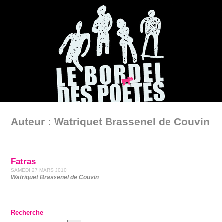
Auteur : Watriquet Brassenel de Couvin
Fatras
SAMEDI 27 MARS 2010
Watri­quet Bras­se­nel de Cou­vin
Recherche