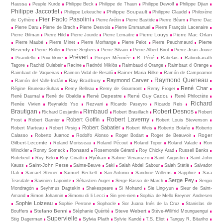
Haussa
Peuple Kurde
Philippe Beck
Philippe de Thaun
Philippe Dewolf
Philippe Djian
Philippe Jaccottet
Philippe Soupault
Philippe Lekeuche
Philippre Claudel
Philoxène
Pier Paolo Pasolini
de Cythère
Pierre Arétin
Pierre Bastide
Pierre Béarn
Pierre Dac
Pierre Daru
Pierre de Brach
Pierre Desvois
Pierre Emmanuel
Pierre François Lacenaire
Pierre Louÿs
Pierre Mac Orlan
Pierre Gilman
Pierre Hild
Pierre Jourde
Pierre Lemaitre
Pierre
Pierre Maubé
Pierre Minet
Pierre Morhange
Pierre Pelot
Pierre Peuchmaurd
Reverdy
Pierre Roller
Pierre Seghers
Pierre Silvain
Pierre-Albert Birot
Pierre-Jean Jouve
Prévert
Pirandello
Pouchkine
Prosper Mérimée
R. Périé
Rabelais
Rabindranath
Tagore
Rachid Oulebsir
Racine
Radnóti Miklós
Raimbaud d Orange
Raimbaut d Orange
Rainer Maria Rilke
Raimbaut de Vaqueiras
Raimon Vidal de Besalú
Ramón de Campoamor
Raymond Queneau
Raymond Carver
Ray Bradbury
Ramón del Valle-Inclán
René Char
Régine Bruneau-Suhas
Remy Belleau
Remy de Gourmont
Remy Froger
René Depestre
René Guy Cadou
René Daumal
René de Obaldia
René Philoctète
Richard
Renée Vivien
Reynaldo Yso
Rezvani
Ricardo Paseyro
Ricardo Reis
Brautigan
Rimbaud
Robert Desnos
Richard Desjardin
Robert Brasillach
Robert
Robert Laverny
Robert Goffin
Frost
Robert Garnier
Robert Louis Stevenson
Robert Sabatier
Robert Marteau
Robert Pirsig
Robert Weis
Roberto Bolaño
Roberto
Roger
Calasso
Roberto Juarroz
Rodolfo Alonso
Roger Bodart
Roger de Beauvoir
Gilbert-Lecomte
Roland Morisseau
Roland Pécout
Roland Topor
Roland Valade
Ron
Ronsard
Winckler
Ronny Someck
Rosemonde Gérard
Roy Chicky Arad
Russell Banks
Ryôkan
Rutebeuf
Ruy Belo
Ruy Cinatti
Sabine Venaruzzo
Saint Augustin
Saint-John
Saint-John Perse
Kauss
Sainte-Beuve
Saki
Salah Abdel Sabour
Salah Stétié
Salvador
Dali
Samaël Steiner
Samuel Beckett
San-Antonio
Sandrine Willems
Sapphire
Sara
Serge Pey
Teasdale
Savinien Lapointe
Sébastien Auger
Serge Basso de March
Sergio
Mondragón
Seyhmus Dagtekin
Shakespeare
Si Mohand
Sie Ling-yun
Sieur de Saint-
Amand
Simon Johannin
Simonu di li Lecci
Sin yen-nien
Sophia de Mello Breyner Andresen
Sophie Loizeau
Sophie Perrone
Sophocle
Sor Juana Inés de la Cruz
Stanislas de
Stefano Benni
Steve Webert
Bouffers
Stéphanie Quérité
Stève-Wilifrid Mounguengui
Supervielle
Sylvia Plath
Stig Dagerman
Sylvie Kandé
T.S. Eliot
Tanguy R. Bitariho