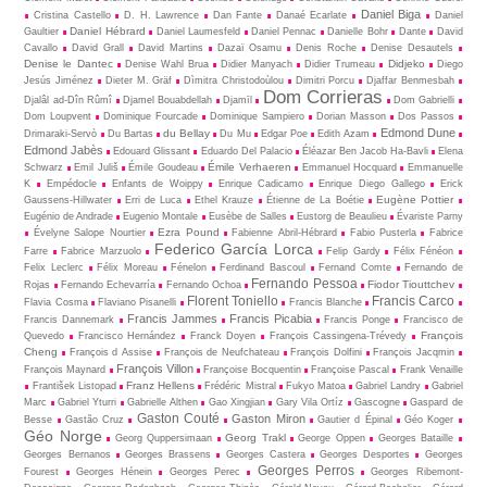
Daniel Biga
Cristina Castello
D. H. Lawrence
Dan Fante
Danaé Ecarlate
Daniel
Daniel Hébrard
Gaultier
Daniel Laumesfeld
Daniel Pennac
Danielle Bohr
Dante
David
Cavallo
David Grall
David Martins
Dazaï Osamu
Denis Roche
Denise Desautels
Denise le Dantec
Didjeko
Denise Wahl Brua
Didier Manyach
Didier Trumeau
Diego
Jesús Jiménez
Dieter M. Gräf
Dìmitra Christodoùlou
Dimitri Porcu
Djaffar Benmesbah
Dom Corrieras
Djalâl ad-Dîn Rûmî
Djamel Bouabdellah
Djamīl
Dom Gabrielli
Dom Loupvent
Dominique Fourcade
Dominique Sampiero
Dorian Masson
Dos Passos
Edmond Dune
du Bellay
Drimaraki-Servò
Du Bartas
Du Mu
Edgar Poe
Edith Azam
Edmond Jabès
Edouard Glissant
Eduardo Del Palacio
Éléazar Ben Jacob Ha-Bavli
Elena
Émile Verhaeren
Schwarz
Emil Juliš
Émile Goudeau
Emmanuel Hocquard
Emmanuelle
K
Empédocle
Enfants de Woippy
Enrique Cadicamo
Enrique Diego Gallego
Erick
Eugène Pottier
Gaussens-Hillwater
Erri de Luca
Ethel Krauze
Étienne de La Boétie
Eugénio de Andrade
Eugenio Montale
Eusèbe de Salles
Eustorg de Beaulieu
Évariste Parny
Ezra Pound
Évelyne Salope Nourtier
Fabienne Abril-Hébrard
Fabio Pusterla
Fabrice
Federico García Lorca
Farre
Fabrice Marzuolo
Felip Gardy
Félix Fénéon
Felix Leclerc
Félix Moreau
Fénelon
Ferdinand Bascoul
Fernand Comte
Fernando de
Fernando Pessoa
Fiodor Tiouttchev
Rojas
Fernando Echevarría
Fernando Ochoa
Florent Toniello
Francis Carco
Flavia Cosma
Flaviano Pisanelli
Francis Blanche
Francis Jammes
Francis Picabia
Francis Dannemark
Francis Ponge
Francisco de
François
Quevedo
Francisco Hernández
Franck Doyen
François Cassingena-Trévedy
Cheng
François d Assise
François de Neufchateau
François Dolfini
François Jacqmin
François Villon
François Maynard
Françoise Bocquentin
Françoise Pascal
Frank Venaille
Franz Hellens
František Listopad
Frédéric Mistral
Fukyo Matoa
Gabriel Landry
Gabriel
Marc
Gabriel Yturri
Gabrielle Althen
Gao Xingjian
Gary Vila Ortíz
Gascogne
Gaspard de
Gaston Couté
Gaston Miron
Besse
Gastão Cruz
Gautier d Épinal
Géo Koger
Géo Norge
Georg Trakl
Georg Quppersimaan
George Oppen
Georges Bataille
Georges Bernanos
Georges Brassens
Georges Castera
Georges Desportes
Georges
Georges Perros
Fourest
Georges Hénein
Georges Perec
Georges Ribemont-