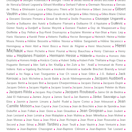
Dessaigne
Georges Rodenbach
Georges Thinès
Gérald Neveu
Gérard Bocholier
Gérard
Germain Nouveau
de Nerval
Gérard Legrand
Gérard Mordillat
Gerhard Falkner
Gervais
Gilbert
Ghérasim Luca
de Tilbury
Ghjacumu Thiers
Gil Scott-Heron
Gilbert Joncour
Vautrin
Gilles Compagnon
Gilles Durant de la Bergerie
Gilles Hetzog
Gilles-Marie Chénot
Giuseppe Ungaretti
Giovanni Gioviano Pontano
Giraud de Borneil
Gisèle Prassinos
Guillevic
Goethe
Guillaume des Autelz
Guillaume Flamant
Guillaume IX d Aquitaine
Guy
Günter Navky
Gurdjieff
Gustav Meyrink
Gustave Flaubert
Guy de Maupassant
Goffette
Guy Pelhon
Guy-René Dou­may­rou
Guylaine Monnier
Han-Shan
Hans Liep
Heinrich Heine
Haris Vlavianos
Harold Pinter
Heberto Padilla
Hector Berenguer
Helder
Moura Pereira
Hélène Bessette
Hélène Neveur
Hélène Sanguinetti
Hélène Vacaresco
Henri
Hemingway
Henri Abril
Henri Bosco
Henri de Régnier
Henri Meschonnic
Michaux
Henry Bauchau
Henri Pichette
Henri Pourrat
Henry Clairvaux
Henry
Heptanes Fraxion
Hermann Hesse
Hölderlin
Miller
Homère
Homero Aldo
Expósito
Homero Aridjis
Horácio Costa
Hubert Selby
Hubert-Felix Thiéfaine
Hugo Claus
Huguette Bertrand
Ibbn Sahl
Ibn Khafâja
Ibn Zuhr
Ibn ‘ Arabî
Immanuel de Rome
Isabelle Brechet Brandy
Indiens Kato
Ingeborg Bachmann
Innokenti Annenski
Ismaïl
Jack
Kadaré
Ito Naga
Ivan Tourgueniev
Ivar Ch vavar
Iwan Gilkin
J.G. Ballard
Jacques Audiberti
Kerouac
Jack Micheline
Jacob Balde
Jacob Nibénegenesabe
Jacques Charpentreau
Jacques Dupin
Jacques Bertin
Jacques Brel
Jacques Darras
Jacques Grévin
Jacques Higelin
Jacques Izoard
Jacques Josse
Jacques Peletier du Mans
Jacques Réda
Jacques Roubaud
Jacques Rey-Charlier
Jaime Gil de Biedma
Jànluc Sauvaigo
James Joyce
Jalal El Hakmaoui
James Sacré
Jan Baetens
Japh
Jean
Eiios
Jasmin
Jasmin Limans
Jaufré Rudel
Jayne Cortez
Jean Arbousset
Camille Moison
Jean Cayrol
Jean Cocteau
Jean de Boschère
Jean de Sponde
Jean
Jean Grosjean
Dubuffet
Jean Follain
Jean Giono
Jean Giraudoux
Jean Joubert
Jean Métellus
Jean Lestavel
Jean Lorrain
Jean Malaplate
Jean Malrieu
Jean Molinet
Jean Moreas
Jean Nass
Jean Pérol
Jean Richepin
Jean Rivet
Jean Rousselot
Jean
Jean Tardieu
Second
Jean Sénac
Jean Teulé
Jean Vautrin
Jean Venturini
Jean
Vodaine
Jean-Baptiste Chassignet
Jean-Baptiste Clément
Jean-Baptiste Tati Loutard