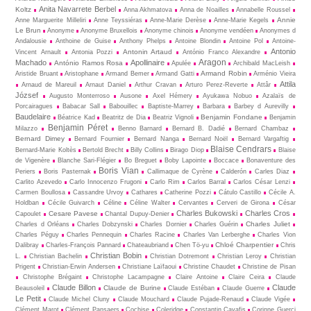
Anita Navarrete Berbel
Koltz
Anna Akhmatova
Anna de Noailles
Annabelle Roussel
Annie
Anne Marguerite Milleliri
Anne Teyssiéras
Anne-Marie Derèse
Anne-Marie Kegels
Le Brun
Anonyme
Anonyme Bruxellois
Anonyme chinois
Anonyme vendéen
Anonymes d
Andalousie
Anthoine de Guise
Anthony Phelps
Antoine Blondin
Antoine Pol
Antoine-
Antonio
Antonin Artaud
Vincent Arnault
Antonia Pozzi
António Franco Alexandre
Aragon
Machado
Apollinaire
António Ramos Rosa
Apulée
Archibald MacLeish
Armand Robin
Aristide Bruant
Aristophane
Armand Bemer
Armand Gatti
Arménio Vieira
Attila
Arnaud de Mareuil
Arnaut Daniel
Arthur Cravan
Arturo Perez-Reverte
Attâr
József
Augusto Monterroso
Ausone
Axel Hémery
Ayukawa Nobuo
Azalaïs de
Porcairagues
Babacar Sall
Babouillec
Baptiste-Marrey
Barbara
Barbey d Aurevilly
Baudelaire
Benjamin Fondane
Béatrice Kad
Beatritz de Dia
Beatriz Vignoli
Benjamin
Benjamin Péret
Milazzo
Benno Barnard
Bernard B. Dadié
Bernard Chambaz
Bernard Dimey
Bernard Fournier
Bernard Nanga
Bernard Noël
Bernard Vargaftig
Blaise Cendrars
Bernard-Marie Koltès
Bertold Brecht
Billy Collins
Birago Diop
Blaise
de Vigenère
Blanche Sari-Flégier
Bo Breguet
Boby Lapointe
Boccace
Bonaventure des
Boris Vian
Periers
Boris Pasternak
Callimaque de Cyrène
Cal­derón
Carles Diaz
Carlito Azevedo
Carlo Innocenzo Frugoni
Carlo Rim
Carlos Barral
Carlos César Lenzi
Carmen Boullosa
Cassandre Urvoy
Cathares
Catherine Pozzi
Cátulo Castillo
Cécile A.
Holdban
Cécile Guivarch
Céline
Céline Walter
Cervantes
Cerveri de Girona
César
Charles Bukowski
Charles Cros
Cesare Pavese
Capoulet
Chantal Dupuy-Denier
Charles Juliet
Charles d Orléans
Charles Dobzynski
Charles Dornier
Charles Guérin
Charles Péguy
Charles Pennequin
Charles Racine
Charles Van Lerberghe
Charles Vion
Chloé Charpentier
Dalibray
Charles-François Pannard
Chateaubriand
Chen Tö-yu
Chris
Christian Bobin
L.
Christian Bachelin
Christian Dotremont
Christian Leroy
Christian
Prigent
Christian-Erwin Andersen
Christiane Laïfaoui
Christine Chaudet
Christine de Pisan
Christophe Brégaint
Christophe Lacampagne
Claire Antoine
Claire Ceira
Claude
Claude Billon
Claude
Claude de Burine
Beausoleil
Claude Estéban
Claude Guerre
Le Petit
Claude Michel Cluny
Claude Mouchard
Claude Pujade-Renaud
Claude Vigée
Clément Marot
Clément Pansaers
Cochise
Coleridge
Constantin Cavafis
Corinne Guerci