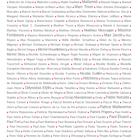
Mallarmé
Malcolm Lowry
Malcolm de Chazal
Malek Haddad
Manuel Alegre
Manuel
Marc Tison
Vázquez Montalbán
Maram al-Masri
Marc Alyn
Marc-Antoine Désaugiers
Marcabru
Marcel Aymé
Marcel Jouhandeau
Marceline Desbordes-Valmore
Marcos Siscar
Marie
Margaret Atwood
Marianne Moore
Marie Alcance
Marie Etienne
Marie LeBlanc
Noël
Marie Uguay
Marie-louise Chapelle
Marilyne Bertoncini
Marina Tsvetaïeva
Mário
Cesariny
Mark Z. Danielewski
Marlène Tissot
Marta Morazzoni
Martial d Auvergne
Maurice
Matthieu Messagier
Mathias Vincenot
Mathieu Bénézet
Mathieu Olmedo
Fombeure
Max Jacob
Maurice Maeterlinck
Maurice Regnaut
Maurice Scève
Max
Menno
Rippon
Max Rouquette
Maximine
Mélik Alkélâm Schahfour
Mélot du Dy
Wigman
Michael Donhauser
Michael Krüger
Michael Ondaatje
Michael Speier
Michel
Michel Houellebecq
Baglin
Michel Deguy
Michel Marulle
Michel Onfray
Michel Pesch
Michel Sirey
Miguel
Michèle Schneeberger
Miguel Ángel Asturias
Miguel de Unamuno
Mina Loy
Hernández
Miguel Torga
Mìltos Sakhtoùris
Missak Médzarentz
Miyoshi
Murielle
Toyoichirô
Mohamed Aouine
Moine Jin-gak
Muriel Odoyer
Murièle Modély
Compère-Demarcy
Myriam Moscona
Nahida Bessadi
Nakahara Chûya
Natalia Correia
Nicolás Guillén
Nazim Hikmet
Nicolaï Goumilev
Nicolás Fuentes
Nietz­sche
Nikolaï
Nitcheva
Kliouïev
Níkos Alèxis Aslànoglou
Nimrod
Nino Ferrer
Nivaria Tejera
Nonnos
Octavio Paz
de Panopolis
Normand de Bellefeuille
Nuno Júdice
Octave Mirbeau
Odilon-
Odyssèas Elỳtis
Jean Périer
Okada Takahiko
Oleg Youriev
Olivier Barbarant
Olivier
Basselin
Olivier Cousin
Olivier de Magny
Olivier Larizza
Olivier Larronde
Ophélie Jaësan
Pablo Neruda
Ossip Mandelstam
Orphée
Oscar Milosz
Oscarine Bosquet
Ovide
Parme Ceriset
Partition Rouge
Pascal Bonetti
Pascal Giovannetti
Pascal Riou
Pascal
Patrice Maltaverne
Ulrich
Pascual Contursi
Patrice de La Tour du Pin
Patrice Louise
Patrick Prigent
Patricia Ryckewaert
Patrice Repusseau
Patrick Dubost
Paul André
Paul Éluard
Paul Celan
Paul Arène
Paul Chamberland
Paul Chaulot
Paul Claudel
Paul Fort
Paul Mari
Paul Mathieu
Paul Morand
Paul Rosario
Paul Scarron
Paul Thierrin
Paul Vincensini
Paul-Jean Toulet
Paul-Marie Lapointe
Paula Tavares
Paulo Teixeira
Pavel Šrut
Pedro Carmona
Pedro Juan Gutiérrez
Pedro Salinas
Pèire Bec
Peire Cardenal
Peire Vidal
Pernette du Guillet
Peter Grizzi
Pétrarque
Pétrone
Peuple Aztèque
Peuple