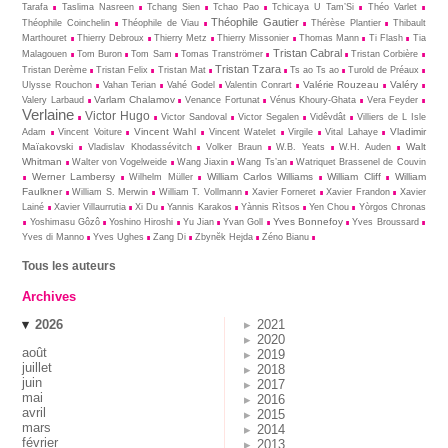
Tarafa
Taslima Nasreen
Tchang Sien
Tchao Pao
Tchicaya U Tam’Si
Théo Varlet
Théophile Gautier
Théophile Coinchelin
Théophile de Viau
Thérèse Plantier
Thibault
Marthouret
Thierry Debroux
Thierry Metz
Thierry Missonier
Thomas Mann
Ti Flash
Tia
Tristan Cabral
Malagouen
Tom Buron
Tom Sam
Tomas Tranströmer
Tristan Corbière
Tristan Tzara
Tristan Derème
Tristan Felix
Tristan Mat
Ts ao Ts ao
Turold de Préaux
Valérie Rouzeau
Valéry
Ulysse Rouchon
Vahan Terian
Vahé Godel
Valentin Conrart
Varlam Chalamov
Valery Larbaud
Venance Fortunat
Vénus Khoury-Ghata
Vera Feyder
Verlaine
Victor Hugo
Victor Sandoval
Victor Segalen
Vidêvdât
Villiers de L Isle
Vincent Wahl
Vladimir
Adam
Vincent Voiture
Vincent Watelet
Virgile
Vital Lahaye
Maïakovski
Walt
Vladislav Khodassévitch
Volker Braun
W.B. Yeats
W.H. Auden
Whitman
Walter von Vogelweide
Wang Jiaxin
Wang Ts’an
Watriquet Brassenel de Couvin
Werner Lambersy
William Carlos Williams
William Cliff
William
Wilhelm Müller
Faulkner
William S. Merwin
William T. Vollmann
Xavier Forneret
Xavier Frandon
Xavier
Lainé
Xavier Villaurrutia
Xi Du
Yannis Karakos
Yànnis Rìtsos
Yen Chou
Yòrgos Chronas
Yves Bonnefoy
Yoshimasu Gôzô
Yoshino Hiroshi
Yu Jian
Yvan Goll
Yves Broussard
Yves di Manno
Yves Ughes
Zang Di
Zbynĕk Hejda
Zéno Bianu
Tous les auteurs
Archives
2026
2021
2020
août
2019
juillet
2018
juin
2017
mai
2016
avril
2015
mars
2014
février
2013