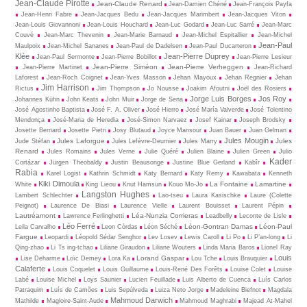
Jean-Claude Pirotte
Jean-Claude Renard
Jean-Damien Chéné
Jean-François Payfa
Jean-Henri Fabre
Jean-Jacques Bedu
Jean-Jacques Marimbert
Jean-Jacques Viton
Jean-Louis Giovannoni
Jean-Louis Houchard
Jean-Luc Godard
Jean-Luc Sarré
Jean-Marc
Couvé
Jean-Marc Thevenin
Jean-Marie Barnaud
Jean-Michel Espitallier
Jean-Michel
Jean-Paul
Maulpoix
Jean-Michel Sananes
Jean-Paul de Dadelsen
Jean-Paul Ducarteron
Klée
Jean-Pierre Duprey
Jean-Paul Sermonte
Jean-Pierre Bobillot
Jean-Pierre Lesieur
Jean-Pierre Siméon
Jean-Pierre Verheggen
Jean-Pierre Martinet
Jean-Richard
Laforest
Jean-Roch Coignet
Jean-Yves Masson
Jehan Mayoux
Jehan Regnier
Jehan
Jim Harrison
Rictus
Jim Thompson
Jo Nousse
Joakim Afoutni
Joël des Rosiers
Jorge Luis Borges
Jos Roy
Johannes Kühn
John Keats
John Muir
Jorge de Sena
José Agostinho Baptista
José F. A. Oliver
José Hierro
José María Valverde
José Tolentino
Mendonça
José-Maria de Heredia
José-Simon Narvaez
Josef Kainar
Joseph Brodsky
Josette Bernard
Josette Pietri
Josy Blutaud
Joyce Mansour
Juan Bauer
Juan Gelman
Jules Mougin
Jules Laforgue
Jules
Jude Stéfan
Jules Lefèvre-Deumier
Jules Marry
Renard
Jules Romains
Jules Verne
Julie Quéré
Julien Blaine
Julien Green
Julio
Kader
Cortázar
Jürgen Theobaldy
Justin Beausonge
Justine Blue Gerland
Kabîr
Rabia
Karel Logist
Kathrin Schmidt
Katy Bernard
Katy Remy
Kawabata
Kenneth
Kiki Dimoula
La Fontaine
Lamartine
White
King Lieou
Knut Hamsun
Kouo Mo-Jo
Langston Hughes
Lambert Schlechter
Lao-tseu
Laura Kasischke
Laure (Colette
Peignot)
Laurence De Biasi
Laurence Vielle
Laurent Bouisset
Laurent Pépin
Lautréamont
Léa-Nunzia Corrieras
Lawrence Ferlinghetti
Leadbelly
Leconte de Lisle
Léo Ferré
Léon-Gontran Damas
Léon-Paul
Leila Carvalho
Leon Còrdas
Léon Séché
Fargue
Leopardi
Léopold Sédar Senghor
Lev Losev
Lewis Caroll
Li Po
Li P’an-long
Li
Qing-zhao
Li Ts ing-tchao
Liliane Giraudon
Liliane Wouters
Linda Maria Baros
Lionel Ray
Louis
Lorand Gaspar
Lise Deharme
Loïc Demey
Lora Ka
Lou Tche
Louis Brauquier
Calaferte
Louis Coquelet
Louis Guillaume
Louis-René Des Forêts
Louise Colet
Louise
Labé
Louise Michel
Loys Saunier
Lucien Feuillade
Luis Alberto de Cuenca
Luís Carlos
Patraquim
Luís de Camões
Luis Sepúlveda
Luiza Neto Jorge
Madeleine Biefnot
Magdala
Mahmoud Darwich
Mathilde
Magloire-Saint-Aude
Mahmoud Maghrabi
Majead At-Mahel