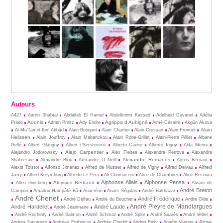
Auteurs
A427
Aaron Shabtai
Abdallah El Hamel
Abdelkrinm Kassed
Adelheid Duvanel
Adélia
Adonis
Agrippa d Aubigné
Prado
Adrien Printz
Ady Endre
Aimé Césaire
Akgün Akova
Alain
Al-Mu’Tamid Ibn’ Abbâd
Alain Bosquet
Alain Chartier
Alain Cressan
Alain Frontier
Helissen
Alain Jouffroy
Alain Mabanckou
Alain Robe-Grillet
Alain-Pierre Pilllet
Albane
Gellé
Albert Glatigny
Albert t’Serstevens
Alberto Caeiro
Alberto Irigoy
Alda Merini
Alejo Carpentier
Alejandro Jodorowsky
Alex Fleites
Alexandra Petrova
Alexandra
Alexandre Romanès
Shahrezaie
Alexandre Blok
Alexandre O Neill
Alexis Bernaut
Alfred
Alexis Tolstoï
Alfonso Jimenez
Alfred de Musset
Alfred de Vigny
Alfred Delvau
Jarry
Alfred Kreymborg
Alfredo Le Pera
Ali Chumacero
Alice de Chambrier
Aline Recoura
Alphonse Allais
Alphonse Pensa
Aloysius Bertrand
Allen Ginsberg
Alvaro de
André Breton
Campos
Amadou Hampâté Bâ
Anacréon
Anaïs Ségalas
André Balthazar
André Chenet
André Frédérique
André Delfau
André du Bouchet
André Gide
André Pieyre de Mandiargues
André Hardellet
André Laude
André Jeanmaire
André Rochedy
André Salmon
André Schmitz
André Spire
André Suarès
André Velter
Anise
Andrea Navagero
Andréas Embiricos
Andrée Chedid
Andreï Biély
Angèle Vannier