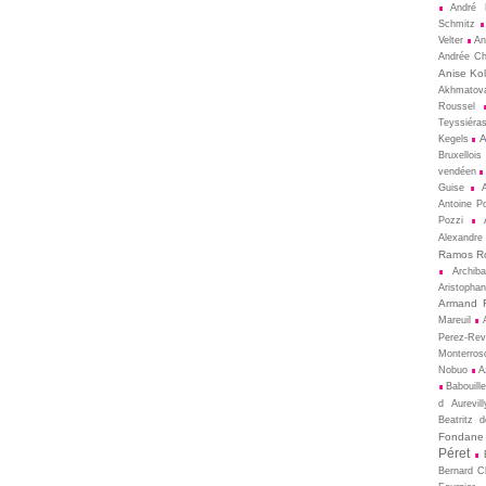
André 
Schmitz
Velter
An
Andrée Ch
Anise Kol
Akhmatov
Roussel
Teyssiéra
A
Kegels
Bruxellois
vendéen
Guise
Antoine P
Pozzi
Alexandre
Ramos R
Archib
Aristopha
Armand 
Mareuil
Perez-Rev
Monterros
Nobuo
A
Babouill
d Aurevill
Beatritz 
Fondane
Péret
Bernard 