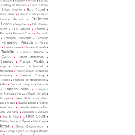
e Andrade
Eugenio Montale
Eusèbe
Eustorg de Beaulieu
Évariste Parny
Ezra Pound
 Salope Nourtier
bril-Hébrard
Fabio Pusterla
Fabrice
Federico
Fabrice Marzuolo
 Lorca
Felip Gardy
Félix Fénéon
eclerc
Félix Moreau
Fénelon
 Bascoul
Fernand Comte
Fernando
Fernando Echevarría
Fernando
Fernando Pessoa
Fiodor
v
Flavia Cosma
Flaviano Pisanelli
 Toniello
Francis Blanche
 Carco
Francis Dannemark
 Jammes
Francis Picabia
Ponge
Francisco de Quevedo
 Hernández
Franck Doyen
François
François Cheng
a-Trévedy
d Assise
François de Neufchateau
olfini
François Jacqmin
François
François Villon
Françoise
n
Françoise Pascal
Frank Venaille
Franz Hellens
Listopad
Frédéric
ukyo Matoa
Gabriel Landry
Gabriel
briel Yturri
Gabrielle Althen
Gao
Gary Vila Ortíz
Gascogne
Gaspard
Gaston Couté
Gastão Cruz
iron
Gautier d Épinal
Géo Koger
orge
Georg Quppersimaan
akl
George Oppen
Georges Bataille