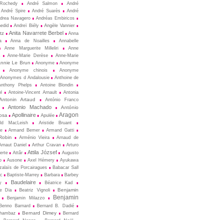
Rochedy
André Salmon
André
André Spire
André Suarès
André
drea Navagero
Andréas Embiricos
edid
Andreï Biély
Angèle Vannier
Anita Navarrete Berbel
tz
Anna
a
Anna de Noailles
Annabelle
Anne Marguerite Milleliri
Anne
s
Anne-Marie Derèse
Anne-Marie
nnie Le Brun
Anonyme
Anonyme
Anonyme chinois
Anonyme
Anonymes d Andalousie
Anthoine de
Anthony Phelps
Antoine Blondin
ol
Antoine-Vincent Arnault
Antonia
Antonin Artaud
António Franco
Antonio Machado
António
Aragon
Apollinaire
osa
Apulée
ald MacLeish
Aristide Bruant
ne
Armand Bemer
Armand Gatti
Robin
Arménio Vieira
Arnaud de
Arnaut Daniel
Arthur Cravan
Arturo
Attila József
erte
Attâr
Augusto
o
Ausone
Axel Hémery
Ayukawa
zalaïs de Porcairagues
Babacar Sall
ec
Baptiste-Marrey
Barbara
Barbey
Baudelaire
y
Béatrice Kad
Benjamin
de Dia
Beatriz Vignoli
Benjamin
Benjamin Milazzo
Benno Barnard
Bernard B. Dadié
Bernard Dimey
Chambaz
Bernard