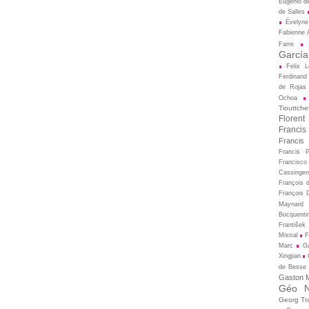
Eugénio d
de Salles
Évelyne
Fabienne A
Farre
García
Felix L
Ferdinand
de Rojas
Ochoa
Tiouttche
Florent
Francis
Francis
Francis 
Francisco
Cassingen
François 
François D
Maynard
Bocquenti
František 
Mistral
F
Marc
Ga
Xingjian
de Besse
Gaston M
Géo N
Georg Tr