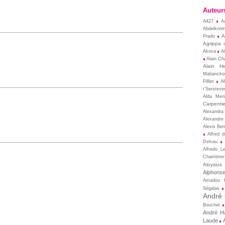
Auteur
A427
A
Abdelkrin
A
Prado
Agrippa 
Akova
A
Alain Cha
Alain He
Mabancko
Pilllet
A
t’Sersteve
Alda Meri
Carpentie
Alexandra
Alexandre
Alexis Ber
Alfred 
Delvau
Alfredo L
Chambrier
Aloysius
Alphons
Amadou 
Ségalas
André
Bouchet
André Ha
Laude