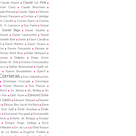
Claude Le Petit
Claude Guerre
ichel Cluny
Claude Mouchard
jade-Renaud
Claude Vigée
Clément
ément Pansaers
Cochise
Coleridge
in Cavafis
Corinne Guerci
Cristina
D. H. Lawrence
Dan Fante
Danaé
Daniel Biga
Daniel Gaultier
ébrard
Daniel Laumesfeld
Daniel
Danielle Bohr
Dante
David Cavallo
l
David Martins
Dazaï Osamu
Denise le
che
Denise Desautels
Denise Wahl Brua
Didier Manyach
Didjeko
rumeau
Diego Jesús
Dieter M. Gräf
Dìmitra Christodoùlou
Porcu
Djaffar Benmesbah
Djalâl ad-
î
Djamel Bouabdellah
Djamīl
orrieras
Dom Gabrielli
Dom
Dominique Fourcade
Dominique
Dorian Masson
Dos Passos
du Bellay
-Servò
Du Bartas
Du
Edmond Dune
r Poe
Edith Azam
 Jabès
Edouard Glissant
Eduardo
o
Éléazar Ben Jacob Ha-Bavli
Elena
Émile
Emil Juliš
Émile Goudeau
n
Emmanuel Hocquard
Emmanuelle
docle
Enfants de Woippy
Enrique
Enrique Diego Gallego
Erick
Hillwater
Erri de Luca
Ethel Krauze
Eugène Pottier
 de La Boétie