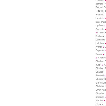
Fournier
Bernard V
Bertold Br
Blaise 
Blanche S
Lapointe
Boris Pas
Cyrène
Azevedo
Carlos B
Boullosa
Catherine
Holdban
Walter
C
Capoulet
C
Denier
Charle
Charles D
Juliet
C
Charles 
Charles 
Pannard
Charpenti
Christia
Christian 
Erwin And
Chaudet
Brégaint
Antoine
Claude Bi