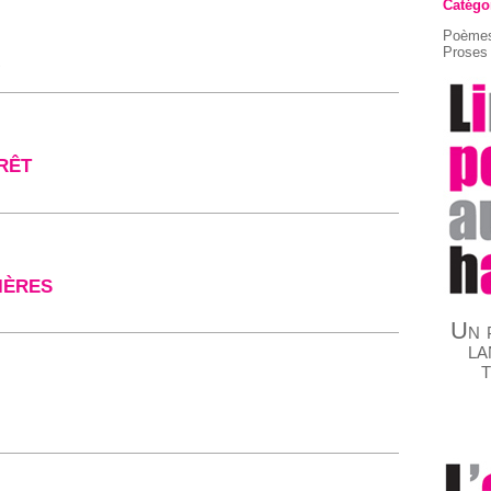
Catégo
Poèmes
Proses 
9
ÉRÊT
IÈRES
Un p
la