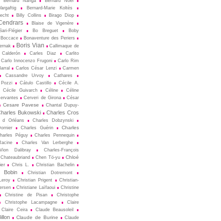
Bernard Nanga
Bernard Noël
argaftig
Bernard-Marie Koltès
echt
Billy Collins
Birago Diop
Cendrars
Blaise de Vigenère
ari-Flégier
Bo Breguet
Boby
Boccace
Bonaventure des Periers
Boris Vian
ternak
Callimaque de
Cal­derón
Carles Diaz
Carlito
Carlo Innocenzo Frugoni
Carlo Rim
arral
Carlos César Lenzi
Carmen
Cassandre Urvoy
Cathares
 Pozzi
Cátulo Castillo
Cécile A.
Cécile Guivarch
Céline
Céline
ervantes
Cerveri de Girona
César
Cesare Pavese
Chantal Dupuy-
harles Bukowski
Charles Cros
s d Orléans
Charles Dobzynski
Charles
ornier
Charles Guérin
harles Péguy
Charles Pennequin
Racine
Charles Van Lerberghe
Vion Dalibray
Charles-François
Chloé
Chateaubriand
Chen Tö-yu
er
Chris L.
Christian Bachelin
n Bobin
Christian Dotremont
Leroy
Christian Prigent
Christian-
ersen
Christiane Laïfaoui
Christine
Christine de Pisan
Christophe
Christophe Lacampagne
Claire
Claire Ceira
Claude Beausoleil
llon
Claude de Burine
Claude