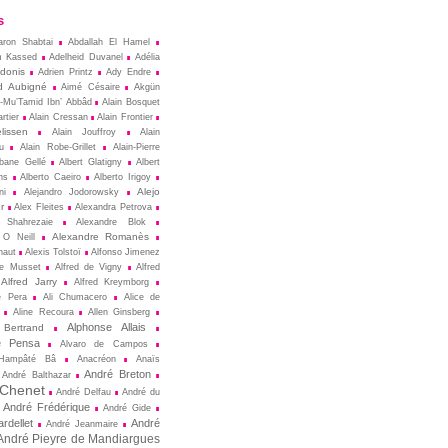
s
aron Shabtai
Abdallah El Hamel
m Kassed
Adelheid Duvanel
Adélia
donis
Adrien Printz
Ady Endre
d Aubigné
Aimé Césaire
Akgün
l-Mu’Tamid Ibn’ Abbâd
Alain Bosquet
rtier
Alain Cressan
Alain Frontier
lissen
Alain Jouffroy
Alain
u
Alain Robe-Grillet
Alain-Pierre
lbane Gellé
Albert Glatigny
Albert
ns
Alberto Caeiro
Alberto Irigoy
Alejo
ni
Alejandro Jodorowsky
r
Alex Fleites
Alexandra Petrova
 Shahrezaie
Alexandre Blok
Alexandre Romanès
 O Neill
naut
Alexis Tolstoï
Alfonso Jimenez
de Musset
Alfred de Vigny
Alfred
Alfred Jarry
Alfred Kreymborg
e Pera
Ali Chumacero
Alice de
Aline Recoura
Allen Ginsberg
Alphonse Allais
 Bertrand
e Pensa
Alvaro de Campos
Hampâté Bâ
Anacréon
Anaïs
André Breton
André Balthazar
 Chenet
André Delfau
André du
André Frédérique
André Gide
rdellet
André
André Jeanmaire
André Pieyre de Mandiargues