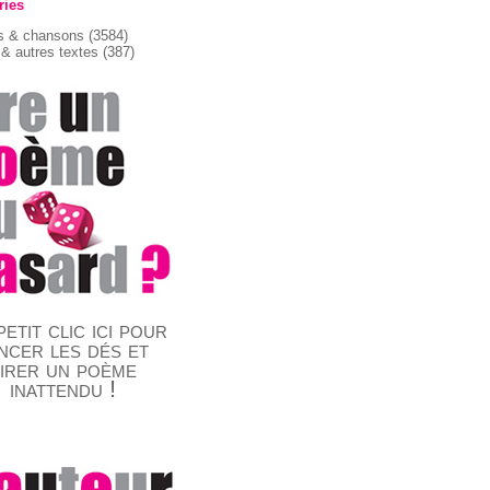
ries
 & chansons
(3584)
& autres textes
(387)
etit clic ici pour
ncer les dés et
tirer un poème
inattendu !