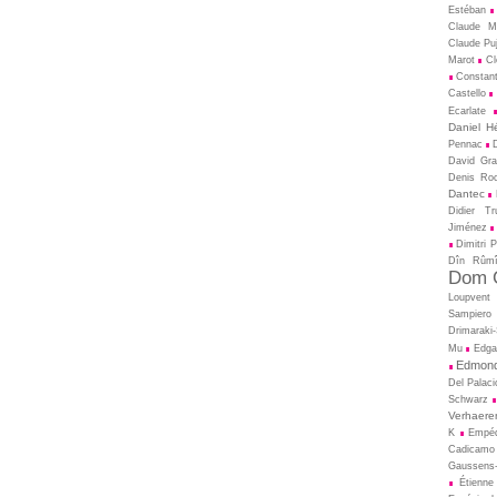
Estéban
Claude M
Claude Pu
Marot
Cl
Constant
Castello
Ecarlate
Daniel H
Pennac
David Gral
Denis Ro
Dantec
Didier T
Jiménez
Dimitri 
Dîn Rûm
Dom C
Loupvent
Sampiero
Drimaraki
Mu
Edga
Edmond
Del Palaci
Schwarz
Verhaere
K
Empé
Cadicamo
Gaussens-
Étienne