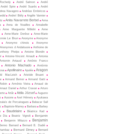
Rochedy
André Salmon
André
André Spire
André Suarès
André
drea Navagero
Andréas Embiricos
edid
Andreï Biély
Angèle Vannier
Anita Navarrete Berbel
tz
Anna
a
Anna de Noailles
Annabelle
Anne Marguerite Milleliri
Anne
s
Anne-Marie Derèse
Anne-Marie
nnie Le Brun
Anonyme
Anonyme
Anonyme chinois
Anonyme
Anonymes d Andalousie
Anthoine de
Anthony Phelps
Antoine Blondin
ol
Antoine-Vincent Arnault
Antonia
Antonin Artaud
António Franco
Antonio Machado
António
Aragon
Apollinaire
osa
Apulée
ald MacLeish
Aristide Bruant
ne
Armand Bemer
Armand Gatti
Robin
Arménio Vieira
Arnaud de
Arnaut Daniel
Arthur Cravan
Arturo
Attila József
erte
Attâr
Augusto
o
Ausone
Axel Hémery
Ayukawa
zalaïs de Porcairagues
Babacar Sall
ec
Baptiste-Marrey
Barbara
Barbey
Baudelaire
y
Béatrice Kad
Benjamin
de Dia
Beatriz Vignoli
Benjamin
Benjamin Milazzo
Benno Barnard
Bernard B. Dadié
Bernard Dimey
Chambaz
Bernard