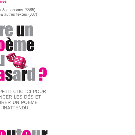
ries
 & chansons
(3585)
& autres textes
(387)
etit clic ici pour
ncer les dés et
tirer un poème
inattendu !