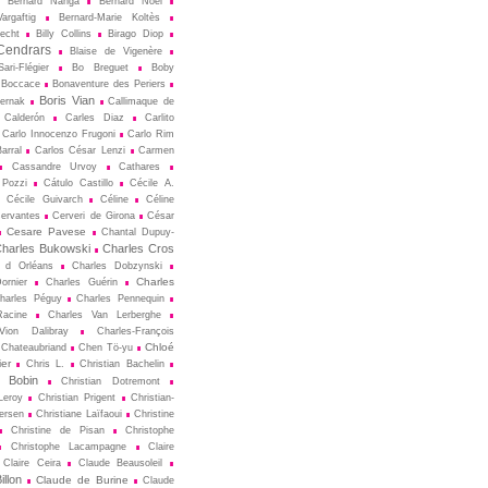
Bernard Nanga
Bernard Noël
argaftig
Bernard-Marie Koltès
echt
Billy Collins
Birago Diop
Cendrars
Blaise de Vigenère
ari-Flégier
Bo Breguet
Boby
Boccace
Bonaventure des Periers
Boris Vian
ternak
Callimaque de
Cal­derón
Carles Diaz
Carlito
Carlo Innocenzo Frugoni
Carlo Rim
arral
Carlos César Lenzi
Carmen
Cassandre Urvoy
Cathares
 Pozzi
Cátulo Castillo
Cécile A.
Cécile Guivarch
Céline
Céline
ervantes
Cerveri de Girona
César
Cesare Pavese
Chantal Dupuy-
harles Bukowski
Charles Cros
s d Orléans
Charles Dobzynski
Charles
ornier
Charles Guérin
harles Péguy
Charles Pennequin
Racine
Charles Van Lerberghe
Vion Dalibray
Charles-François
Chloé
Chateaubriand
Chen Tö-yu
er
Chris L.
Christian Bachelin
n Bobin
Christian Dotremont
Leroy
Christian Prigent
Christian-
ersen
Christiane Laïfaoui
Christine
Christine de Pisan
Christophe
Christophe Lacampagne
Claire
Claire Ceira
Claude Beausoleil
llon
Claude de Burine
Claude