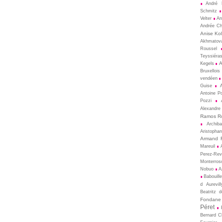
André 
Schmitz
Velter
An
Andrée Ch
Anise Kol
Akhmatov
Roussel
Teyssiéra
A
Kegels
Bruxellois
vendéen
Guise
Antoine P
Pozzi
Alexandre
Ramos R
Archib
Aristopha
Armand 
Mareuil
Perez-Rev
Monterros
Nobuo
A
Babouill
d Aurevill
Beatritz 
Fondane
Péret
Bernard 