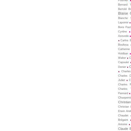
Fournier
Bernard V
Bertold Br
Blaise 
Blanche S
Lapointe
Boris Pas
Cyrène
Azevedo
Carlos B
Boullosa
Catherine
Holdban
Walter
C
Capoulet
C
Denier
Charle
Charles D
Juliet
C
Charles 
Charles 
Pannard
Charpenti
Christia
Christian 
Erwin And
Chaudet
Brégaint
Antoine
Claude Bi