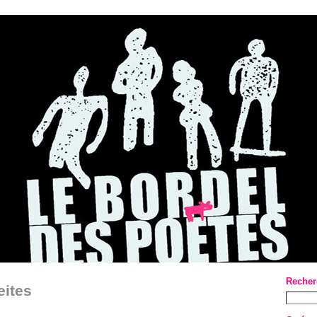
Recher
eites