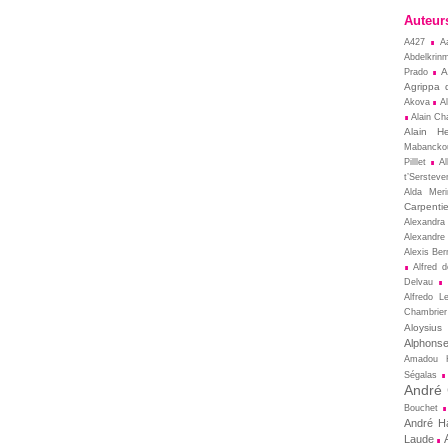
Auteur
A427
A
Abdelkrin
A
Prado
Agrippa 
Akova
A
Alain Cha
Alain He
Mabancko
Pilllet
A
t’Sersteve
Alda Meri
Carpentie
Alexandra
Alexandre
Alexis Ber
Alfred 
Delvau
Alfredo L
Chambrier
Aloysius
Alphons
Amadou 
Ségalas
André
Bouchet
André Ha
Laude