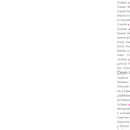
Estéban
Claude M
Claude Pu
Marot
Cl
Constant
Castello
Ecarlate
Daniel H
Pennac
David Gral
Denis Ro
Dantec
Didier T
Jiménez
Dimitri 
Dîn Rûm
Dom C
Loupvent
Sampiero
Drimaraki
Mu
Edga
Edmond
Del Palaci
Schwarz
Verhaere
K
Empé
Cadicamo
Gaussens-
Étienne