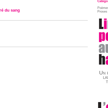
Catégo
Poèmes
ré du sang
Proses 
Un p
la