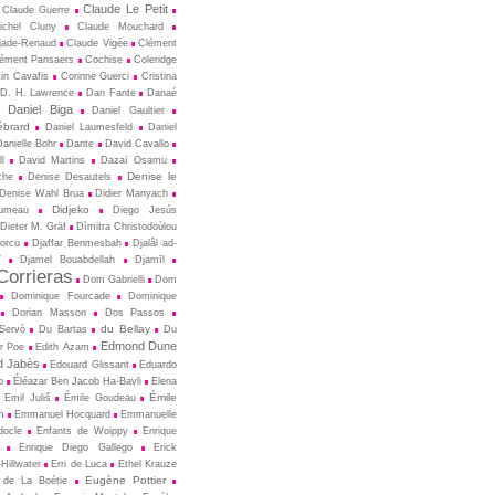
Claude Le Petit
Claude Guerre
ichel Cluny
Claude Mouchard
jade-Renaud
Claude Vigée
Clément
ément Pansaers
Cochise
Coleridge
in Cavafis
Corinne Guerci
Cristina
D. H. Lawrence
Dan Fante
Danaé
Daniel Biga
Daniel Gaultier
ébrard
Daniel Laumesfeld
Daniel
Danielle Bohr
Dante
David Cavallo
l
David Martins
Dazaï Osamu
Denise le
che
Denise Desautels
Denise Wahl Brua
Didier Manyach
Didjeko
rumeau
Diego Jesús
Dieter M. Gräf
Dìmitra Christodoùlou
Porcu
Djaffar Benmesbah
Djalâl ad-
î
Djamel Bouabdellah
Djamīl
orrieras
Dom Gabrielli
Dom
Dominique Fourcade
Dominique
Dorian Masson
Dos Passos
du Bellay
-Servò
Du Bartas
Du
Edmond Dune
r Poe
Edith Azam
 Jabès
Edouard Glissant
Eduardo
o
Éléazar Ben Jacob Ha-Bavli
Elena
Émile
Emil Juliš
Émile Goudeau
n
Emmanuel Hocquard
Emmanuelle
docle
Enfants de Woippy
Enrique
Enrique Diego Gallego
Erick
Hillwater
Erri de Luca
Ethel Krauze
Eugène Pottier
 de La Boétie