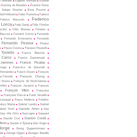
e Andrade
Eugenio Montale
Eusèbe
Eustorg de Beaulieu
Évariste Parny
Ezra Pound
 Salope Nourtier
bril-Hébrard
Fabio Pusterla
Fabrice
Federico
Fabrice Marzuolo
 Lorca
Felip Gardy
Félix Fénéon
eclerc
Félix Moreau
Fénelon
 Bascoul
Fernand Comte
Fernando
Fernando Echevarría
Fernando
Fernando Pessoa
Fiodor
v
Flavia Cosma
Flaviano Pisanelli
 Toniello
Francis Blanche
 Carco
Francis Dannemark
 Jammes
Francis Picabia
Ponge
Francisco de Quevedo
 Hernández
Franck Doyen
François
François Cheng
a-Trévedy
d Assise
François de Neufchateau
olfini
François Jacqmin
François
François Villon
Françoise
n
Françoise Pascal
Frank Venaille
Franz Hellens
Listopad
Frédéric
ukyo Matoa
Gabriel Landry
Gabriel
briel Yturri
Gabrielle Althen
Gao
Gary Vila Ortíz
Gascogne
Gaspard
Gaston Couté
Gastão Cruz
iron
Gautier d Épinal
Géo Koger
orge
Georg Quppersimaan
akl
George Oppen
Georges Bataille