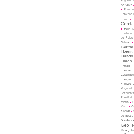
Eugénio d
de Salles
Évelyne
Fabienne A
Farre
García
Felix L
Ferdinand
de Rojas
Ochoa
Tiouttche
Florent
Francis
Francis
Francis 
Francisco
Cassingen
François 
François D
Maynard
Bocquenti
František 
Mistral
F
Marc
Ga
Xingjian
de Besse
Gaston M
Géo N
Georg Tr