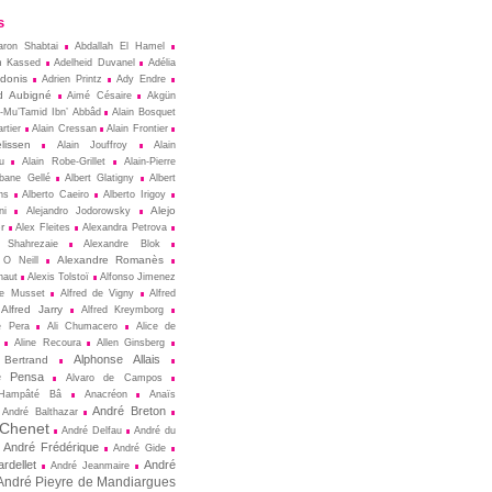
s
aron Shabtai
Abdallah El Hamel
m Kassed
Adelheid Duvanel
Adélia
donis
Adrien Printz
Ady Endre
d Aubigné
Aimé Césaire
Akgün
l-Mu’Tamid Ibn’ Abbâd
Alain Bosquet
rtier
Alain Cressan
Alain Frontier
lissen
Alain Jouffroy
Alain
u
Alain Robe-Grillet
Alain-Pierre
lbane Gellé
Albert Glatigny
Albert
ns
Alberto Caeiro
Alberto Irigoy
Alejo
ni
Alejandro Jodorowsky
r
Alex Fleites
Alexandra Petrova
 Shahrezaie
Alexandre Blok
Alexandre Romanès
 O Neill
naut
Alexis Tolstoï
Alfonso Jimenez
de Musset
Alfred de Vigny
Alfred
Alfred Jarry
Alfred Kreymborg
e Pera
Ali Chumacero
Alice de
Aline Recoura
Allen Ginsberg
Alphonse Allais
 Bertrand
e Pensa
Alvaro de Campos
Hampâté Bâ
Anacréon
Anaïs
André Breton
André Balthazar
 Chenet
André Delfau
André du
André Frédérique
André Gide
rdellet
André
André Jeanmaire
André Pieyre de Mandiargues