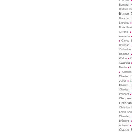
Fournier
Bernard V
Bertold Br
Blaise 
Blanche S
Lapointe
Boris Pas
Cyrène
Azevedo
Carlos B
Boullosa
Catherine
Holdban
Walter
C
Capoulet
C
Denier
Charle
Charles D
Juliet
C
Charles 
Charles 
Pannard
Charpenti
Christia
Christian 
Erwin And
Chaudet
Brégaint
Antoine
Claude Bi