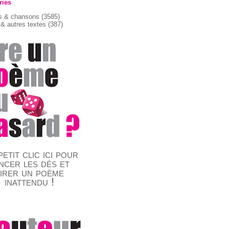
ries
 & chansons
(3585)
& autres textes
(387)
etit clic ici pour
ncer les dés et
tirer un poème
inattendu !