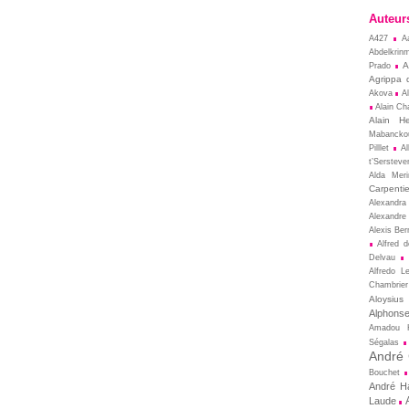
Auteur
A427
A
Abdelkrin
A
Prado
Agrippa 
Akova
A
Alain Cha
Alain He
Mabancko
Pilllet
A
t’Sersteve
Alda Meri
Carpentie
Alexandra
Alexandre
Alexis Ber
Alfred 
Delvau
Alfredo L
Chambrier
Aloysius
Alphons
Amadou 
Ségalas
André
Bouchet
André Ha
Laude