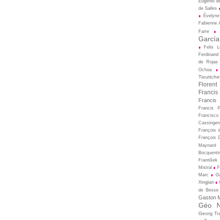
Eugénio d
de Salles
Évelyne
Fabienne A
Farre
García
Felix L
Ferdinand
de Rojas
Ochoa
Tiouttche
Florent
Francis
Francis
Francis 
Francisco
Cassingen
François 
François D
Maynard
Bocquenti
František 
Mistral
F
Marc
Ga
Xingjian
de Besse
Gaston M
Géo N
Georg Tr