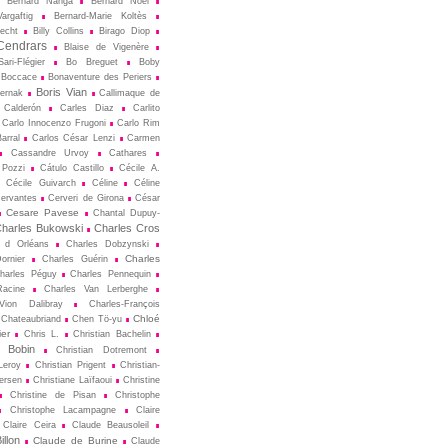
Bernard Nanga
Bernard Noël
argaftig
Bernard-Marie Koltès
echt
Billy Collins
Birago Diop
Cendrars
Blaise de Vigenère
ari-Flégier
Bo Breguet
Boby
Boccace
Bonaventure des Periers
Boris Vian
ternak
Callimaque de
Cal­derón
Carles Diaz
Carlito
Carlo Innocenzo Frugoni
Carlo Rim
arral
Carlos César Lenzi
Carmen
Cassandre Urvoy
Cathares
 Pozzi
Cátulo Castillo
Cécile A.
Cécile Guivarch
Céline
Céline
ervantes
Cerveri de Girona
César
Cesare Pavese
Chantal Dupuy-
harles Bukowski
Charles Cros
s d Orléans
Charles Dobzynski
Charles
ornier
Charles Guérin
harles Péguy
Charles Pennequin
Racine
Charles Van Lerberghe
Vion Dalibray
Charles-François
Chloé
Chateaubriand
Chen Tö-yu
er
Chris L.
Christian Bachelin
n Bobin
Christian Dotremont
Leroy
Christian Prigent
Christian-
ersen
Christiane Laïfaoui
Christine
Christine de Pisan
Christophe
Christophe Lacampagne
Claire
Claire Ceira
Claude Beausoleil
llon
Claude de Burine
Claude