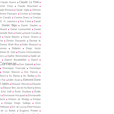
Claude Le Petit
Claude Guerre
ichel Cluny
Claude Mouchard
jade-Renaud
Claude Vigée
Clément
ément Pansaers
Cochise
Coleridge
in Cavafis
Corinne Guerci
Cristina
D. H. Lawrence
Dan Fante
Danaé
Daniel Biga
Daniel Gaultier
ébrard
Daniel Laumesfeld
Daniel
Danielle Bohr
Dante
David Cavallo
l
David Martins
Dazaï Osamu
Denise le
che
Denise Desautels
Denise Wahl Brua
Didier Manyach
Didjeko
rumeau
Diego Jesús
Dieter M. Gräf
Dìmitra Christodoùlou
Porcu
Djaffar Benmesbah
Djalâl ad-
î
Djamel Bouabdellah
Djamīl
orrieras
Dom Gabrielli
Dom
Dominique Fourcade
Dominique
Dorian Masson
Dos Passos
du Bellay
-Servò
Du Bartas
Du
Edmond Dune
r Poe
Edith Azam
 Jabès
Edouard Glissant
Eduardo
o
Éléazar Ben Jacob Ha-Bavli
Elena
Émile
Emil Juliš
Émile Goudeau
n
Emmanuel Hocquard
Emmanuelle
docle
Enfants de Woippy
Enrique
Enrique Diego Gallego
Erick
Hillwater
Erri de Luca
Ethel Krauze
Eugène Pottier
 de La Boétie