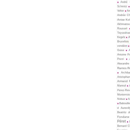
André 
Schmitz
Velter
An
Andrée Ch
Anise Kol
Akhmatov
Roussel
Teyssiéra
A
Kegels
Bruxellois
vendéen
Guise
Antoine P
Pozzi
Alexandre
Ramos R
Archib
Aristopha
Armand 
Mareuil
Perez-Rev
Monterros
Nobuo
A
Babouill
d Aurevill
Beatritz 
Fondane
Péret
Bernard 