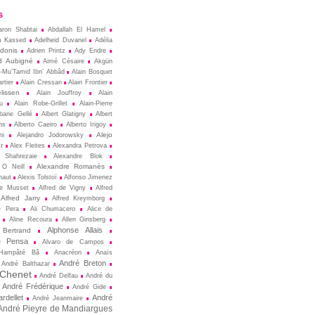
s
aron Shabtai
Abdallah El Hamel
m Kassed
Adelheid Duvanel
Adélia
donis
Adrien Printz
Ady Endre
d Aubigné
Aimé Césaire
Akgün
l-Mu’Tamid Ibn’ Abbâd
Alain Bosquet
rtier
Alain Cressan
Alain Frontier
lissen
Alain Jouffroy
Alain
u
Alain Robe-Grillet
Alain-Pierre
lbane Gellé
Albert Glatigny
Albert
ns
Alberto Caeiro
Alberto Irigoy
Alejo
ni
Alejandro Jodorowsky
r
Alex Fleites
Alexandra Petrova
 Shahrezaie
Alexandre Blok
Alexandre Romanès
 O Neill
naut
Alexis Tolstoï
Alfonso Jimenez
de Musset
Alfred de Vigny
Alfred
Alfred Jarry
Alfred Kreymborg
e Pera
Ali Chumacero
Alice de
Aline Recoura
Allen Ginsberg
Alphonse Allais
 Bertrand
e Pensa
Alvaro de Campos
Hampâté Bâ
Anacréon
Anaïs
André Breton
André Balthazar
 Chenet
André Delfau
André du
André Frédérique
André Gide
rdellet
André
André Jeanmaire
André Pieyre de Mandiargues