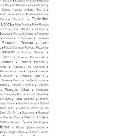
e Andrade
Eugenio Montale
Eusèbe
Eustorg de Beaulieu
Évariste Parny
Ezra Pound
 Salope Nourtier
bril-Hébrard
Fabio Pusterla
Fabrice
Federico
Fabrice Marzuolo
 Lorca
Felip Gardy
Félix Fénéon
eclerc
Félix Moreau
Fénelon
 Bascoul
Fernand Comte
Fernando
Fernando Echevarría
Fernando
Fernando Pessoa
Fiodor
v
Flavia Cosma
Flaviano Pisanelli
 Toniello
Francis Blanche
 Carco
Francis Dannemark
 Jammes
Francis Picabia
Ponge
Francisco de Quevedo
 Hernández
Franck Doyen
François
François Cheng
a-Trévedy
d Assise
François de Neufchateau
olfini
François Jacqmin
François
François Villon
Françoise
n
Françoise Pascal
Frank Venaille
Franz Hellens
Listopad
Frédéric
ukyo Matoa
Gabriel Landry
Gabriel
briel Yturri
Gabrielle Althen
Gao
Gary Vila Ortíz
Gascogne
Gaspard
Gaston Couté
Gastão Cruz
iron
Gautier d Épinal
Géo Koger
orge
Georg Quppersimaan
akl
George Oppen
Georges Bataille