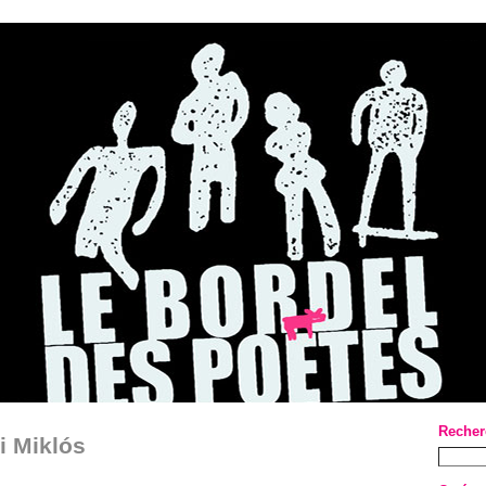
Recher
i Miklós