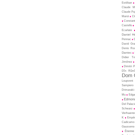
Estéban
Claude M
Claude Pu
Marot
Cl
Constant
Castello
Ecarlate
Daniel H
Pennac
David Gral
Denis Ro
Dantec
Didier T
Jiménez
Dimitri 
Dîn Rûm
Dom C
Loupvent
Sampiero
Drimaraki
Mu
Edga
Edmond
Del Palaci
Schwarz
Verhaere
K
Empé
Cadicamo
Gaussens-
Étienne