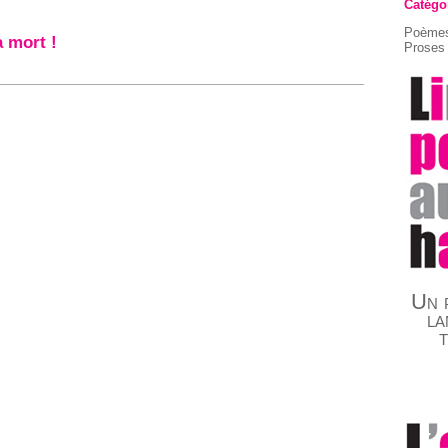
Catégo
Poèmes
 mort !
Proses 
Un p
la