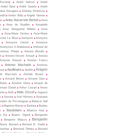
Rochedy
André Salmon
André
André Spire
André Suarès
André
drea Navagero
Andréas Embiricos
edid
Andreï Biély
Angèle Vannier
Anita Navarrete Berbel
tz
Anna
a
Anna de Noailles
Annabelle
Anne Marguerite Milleliri
Anne
s
Anne-Marie Derèse
Anne-Marie
nnie Le Brun
Anonyme
Anonyme
Anonyme chinois
Anonyme
Anonymes d Andalousie
Anthoine de
Anthony Phelps
Antoine Blondin
ol
Antoine-Vincent Arnault
Antonia
Antonin Artaud
António Franco
Antonio Machado
António
Aragon
Apollinaire
osa
Apulée
ald MacLeish
Aristide Bruant
ne
Armand Bemer
Armand Gatti
Robin
Arménio Vieira
Arnaud de
Arnaut Daniel
Arthur Cravan
Arturo
Attila József
erte
Attâr
Augusto
o
Ausone
Axel Hémery
Ayukawa
zalaïs de Porcairagues
Babacar Sall
ec
Baptiste-Marrey
Barbara
Barbey
Baudelaire
y
Béatrice Kad
Benjamin
de Dia
Beatriz Vignoli
Benjamin
Benjamin Milazzo
Benno Barnard
Bernard B. Dadié
Bernard Dimey
Chambaz
Bernard