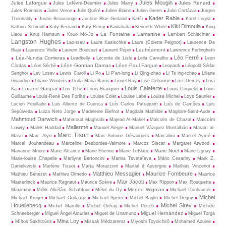
Jules Mougin
Jules Laforgue
Jules Renard
Jules Lefèvre-Deumier
Jules Marry
Jules Romains
Jules Verne
Julie Quéré
Julien Blaine
Julien Green
Julio Cortázar
Jürgen
Kader Rabia
Theobaldy
Justin Beausonge
Justine Blue Gerland
Kabîr
Karel Logist
Kiki Dimoula
Kathrin Schmidt
Katy Bernard
Katy Remy
Kawabata
Kenneth White
King
La Fontaine
Lamartine
Lieou
Knut Hamsun
Kouo Mo-Jo
Lambert Schlechter
Langston Hughes
Lao-tseu
Laura Kasischke
Laure (Colette Peignot)
Laurence De
Lautréamont
Biasi
Laurence Vielle
Laurent Bouisset
Laurent Pépin
Lawrence Ferlinghetti
Léo Ferré
Léa-Nunzia Corrieras
Leadbelly
Leconte de Lisle
Leila Carvalho
Leon
Léon-Gontran Damas
Léon-Paul Fargue
Còrdas
Léon Séché
Leopardi
Léopold Sédar
Senghor
Lev Losev
Lewis Caroll
Li Po
Li P’an-long
Li Qing-zhao
Li Ts ing-tchao
Liliane
Giraudon
Liliane Wouters
Linda Maria Baros
Lionel Ray
Lise Deharme
Loïc Demey
Lora
Louis Calaferte
Lorand Gaspar
Ka
Lou Tche
Louis Brauquier
Louis Coquelet
Louis
Guillaume
Louis-René Des Forêts
Louise Colet
Louise Labé
Louise Michel
Loys Saunier
Lucien Feuillade
Luis Alberto de Cuenca
Luís Carlos Patraquim
Luís de Camões
Luis
Sepúlveda
Luiza Neto Jorge
Madeleine Biefnot
Magdala Mathilde
Magloire-Saint-Aude
Mahmoud Darwich
Malcolm
Mahmoud Maghrabi
Majead At-Mahel
Malcolm de Chazal
Mallarmé
Lowry
Malek Haddad
Manuel Alegre
Manuel Vázquez Montalbán
Maram al-
Marc Tison
Masri
Marc Alyn
Marc-Antoine Désaugiers
Marcabru
Marcel Aymé
Marcel Jouhandeau
Marceline Desbordes-Valmore
Marcos Siscar
Margaret Atwood
Marie Noël
Marianne Moore
Marie Alcance
Marie Etienne
Marie LeBlanc
Marie Uguay
Marie-louise Chapelle
Marilyne Bertoncini
Marina Tsvetaïeva
Mário Cesariny
Mark Z.
Danielewski
Marlène Tissot
Marta Morazzoni
Martial d Auvergne
Mathias Vincenot
Matthieu Messagier
Maurice Fombeure
Mathieu Bénézet
Mathieu Olmedo
Maurice
Max Jacob
Maeterlinck
Maurice Regnaut
Maurice Scève
Max Rippon
Max Rouquette
Menno Wigman
Maximine
Mélik Alkélâm Schahfour
Mélot du Dy
Michael Donhauser
Michel
Michael Krüger
Michael Ondaatje
Michael Speier
Michel Baglin
Michel Deguy
Houellebecq
Michel Sirey
Michel Marulle
Michel Onfray
Michel Pesch
Michèle
Miguel Hernández
Schneeberger
Miguel Ángel Asturias
Miguel de Unamuno
Miguel Torga
Mina Loy
Mìltos Sakhtoùris
Missak Médzarentz
Miyoshi Toyoichirô
Mohamed Aouine