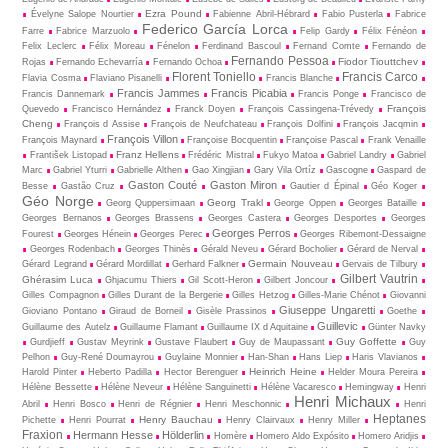
Ezra Pound
Évelyne Salope Nourtier
Fabienne Abril-Hébrard
Fabio Pusterla
Fabrice
Federico García Lorca
Farre
Fabrice Marzuolo
Felip Gardy
Félix Fénéon
Felix Leclerc
Félix Moreau
Fénelon
Ferdinand Bascoul
Fernand Comte
Fernando de
Fernando Pessoa
Fiodor Tiouttchev
Rojas
Fernando Echevarría
Fernando Ochoa
Florent Toniello
Francis Carco
Flavia Cosma
Flaviano Pisanelli
Francis Blanche
Francis Jammes
Francis Picabia
Francis Dannemark
Francis Ponge
Francisco de
François
Quevedo
Francisco Hernández
Franck Doyen
François Cassingena-Trévedy
Cheng
François d Assise
François de Neufchateau
François Dolfini
François Jacqmin
François Villon
François Maynard
Françoise Bocquentin
Françoise Pascal
Frank Venaille
Franz Hellens
František Listopad
Frédéric Mistral
Fukyo Matoa
Gabriel Landry
Gabriel
Marc
Gabriel Yturri
Gabrielle Althen
Gao Xingjian
Gary Vila Ortíz
Gascogne
Gaspard de
Gaston Couté
Gaston Miron
Besse
Gastão Cruz
Gautier d Épinal
Géo Koger
Géo Norge
Georg Trakl
Georg Quppersimaan
George Oppen
Georges Bataille
Georges Bernanos
Georges Brassens
Georges Castera
Georges Desportes
Georges
Georges Perros
Fourest
Georges Hénein
Georges Perec
Georges Ribemont-Dessaigne
Georges Rodenbach
Georges Thinès
Gérald Neveu
Gérard Bocholier
Gérard de Nerval
Germain Nouveau
Gérard Legrand
Gérard Mordillat
Gerhard Falkner
Gervais de Tilbury
Gilbert Vautrin
Ghérasim Luca
Ghjacumu Thiers
Gil Scott-Heron
Gilbert Joncour
Gilles Compagnon
Gilles Durant de la Bergerie
Gilles Hetzog
Gilles-Marie Chénot
Giovanni
Giuseppe Ungaretti
Gioviano Pontano
Giraud de Borneil
Gisèle Prassinos
Goethe
Guillevic
Guillaume des Autelz
Guillaume Flamant
Guillaume IX d Aquitaine
Günter Navky
Guy Goffette
Gurdjieff
Gustav Meyrink
Gustave Flaubert
Guy de Maupassant
Guy
Pelhon
Guy-René Dou­may­rou
Guylaine Monnier
Han-Shan
Hans Liep
Haris Vlavianos
Heinrich Heine
Harold Pinter
Heberto Padilla
Hector Berenguer
Helder Moura Pereira
Hélène Bessette
Hélène Neveur
Hélène Sanguinetti
Hélène Vacaresco
Hemingway
Henri
Henri Michaux
Abril
Henri Bosco
Henri de Régnier
Henri Meschonnic
Henri
Heptanes
Henry Bauchau
Pichette
Henri Pourrat
Henry Clairvaux
Henry Miller
Fraxion
Hermann Hesse
Hölderlin
Homère
Homero Aldo Expósito
Homero Aridjis