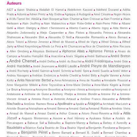
Auteurs
A427
Aaron Shabtai
Abdallah El Hamel
Abdelkrinm Kassed
Adelheid Duvanel
Adélia
Adonis
Agrippa d Aubigné
Prado
Adrien Printz
Ady Endre
Aimé Césaire
Akgün Akova
Alain
Al-Mu’Tamid Ibn’ Abbâd
Alain Bosquet
Alain Chartier
Alain Cressan
Alain Frontier
Helissen
Alain Jouffroy
Alain Mabanckou
Alain Robe-Grillet
Alain-Pierre Pilllet
Albane
Gellé
Albert Glatigny
Albert t’Serstevens
Alberto Caeiro
Alberto Irigoy
Alda Merini
Alejo Carpentier
Alejandro Jodorowsky
Alex Fleites
Alexandra Petrova
Alexandra
Alexandre Romanès
Shahrezaie
Alexandre Blok
Alexandre O Neill
Alexis Bernaut
Alfred
Alexis Tolstoï
Alfonso Jimenez
Alfred de Musset
Alfred de Vigny
Alfred Delvau
Jarry
Alfred Kreymborg
Alfredo Le Pera
Ali Chumacero
Alice de Chambrier
Aline Recoura
Alphonse Allais
Alphonse Pensa
Aloysius Bertrand
Allen Ginsberg
Alvaro de
André Breton
Campos
Amadou Hampâté Bâ
Anacréon
Anaïs Ségalas
André Balthazar
André Chenet
André Frédérique
André Delfau
André du Bouchet
André Gide
André Pieyre de Mandiargues
André Hardellet
André Laude
André Jeanmaire
André Rochedy
André Salmon
André Schmitz
André Spire
André Suarès
André Velter
Anise
Andrea Navagero
Andréas Embiricos
Andrée Chedid
Andreï Biély
Angèle Vannier
Anita Navarrete Berbel
Koltz
Anna Akhmatova
Anna de Noailles
Annabelle Roussel
Annie
Anne Marguerite Milleliri
Anne Teyssiéras
Anne-Marie Derèse
Anne-Marie Kegels
Le Brun
Anonyme
Anonyme Bruxellois
Anonyme chinois
Anonyme vendéen
Anonymes d
Andalousie
Anthoine de Guise
Anthony Phelps
Antoine Blondin
Antoine Pol
Antoine-
Antonio
Antonin Artaud
Vincent Arnault
Antonia Pozzi
António Franco Alexandre
Aragon
Machado
Apollinaire
António Ramos Rosa
Apulée
Archibald MacLeish
Armand Robin
Aristide Bruant
Aristophane
Armand Bemer
Armand Gatti
Arménio Vieira
Attila
Arnaud de Mareuil
Arnaut Daniel
Arthur Cravan
Arturo Perez-Reverte
Attâr
József
Augusto Monterroso
Ausone
Axel Hémery
Ayukawa Nobuo
Azalaïs de
Porcairagues
Babacar Sall
Babouillec
Baptiste-Marrey
Barbara
Barbey d Aurevilly
Baudelaire
Benjamin Fondane
Béatrice Kad
Beatritz de Dia
Beatriz Vignoli
Benjamin
Benjamin Péret
Milazzo
Benno Barnard
Bernard B. Dadié
Bernard Chambaz