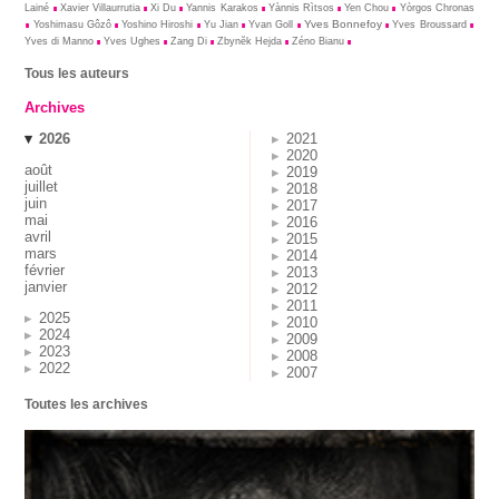
Lainé
Xavier Villaurrutia
Xi Du
Yannis Karakos
Yànnis Rìtsos
Yen Chou
Yòrgos Chronas
Yves Bonnefoy
Yoshimasu Gôzô
Yoshino Hiroshi
Yu Jian
Yvan Goll
Yves Broussard
Yves di Manno
Yves Ughes
Zang Di
Zbynĕk Hejda
Zéno Bianu
Tous les auteurs
Archives
2026
2021
2020
août
2019
juillet
2018
juin
2017
mai
2016
avril
2015
mars
2014
février
2013
janvier
2012
2011
2025
2010
2024
2009
2023
2008
2022
2007
Toutes les archives