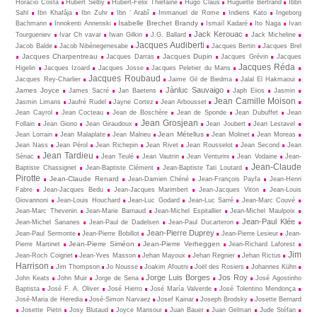
Horácio Costa
Hubert Selby
Hubert-Felix Thiéfaine
Hugo Claus
Huguette Bertrand
Ibbn
Sahl
Ibn Khafâja
Ibn Zuhr
Ibn ‘ Arabî
Immanuel de Rome
Indiens Kato
Ingeborg
Isabelle Brechet Brandy
Bachmann
Innokenti Annenski
Ismaïl Kadaré
Ito Naga
Ivan
Jack Kerouac
Tourgueniev
Ivar Ch vavar
Iwan Gilkin
J.G. Ballard
Jack Micheline
Jacques Audiberti
Jacob Balde
Jacob Nibénegenesabe
Jacques Bertin
Jacques Brel
Jacques Charpentreau
Jacques Dupin
Jacques Darras
Jacques Grévin
Jacques
Jacques Réda
Higelin
Jacques Izoard
Jacques Josse
Jacques Peletier du Mans
Jacques Roubaud
Jacques Rey-Charlier
Jaime Gil de Biedma
Jalal El Hakmaoui
Jànluc Sauvaigo
James Joyce
James Sacré
Jan Baetens
Japh Eiios
Jasmin
Jean Camille Moison
Jasmin Limans
Jaufré Rudel
Jayne Cortez
Jean Arbousset
Jean Cayrol
Jean Cocteau
Jean de Boschère
Jean de Sponde
Jean Dubuffet
Jean
Jean Grosjean
Follain
Jean Giono
Jean Giraudoux
Jean Joubert
Jean Lestavel
Jean Métellus
Jean Lorrain
Jean Malaplate
Jean Malrieu
Jean Molinet
Jean Moreas
Jean Nass
Jean Pérol
Jean Richepin
Jean Rivet
Jean Rousselot
Jean Second
Jean
Jean Tardieu
Sénac
Jean Teulé
Jean Vautrin
Jean Venturini
Jean Vodaine
Jean-
Jean-Claude
Baptiste Chassignet
Jean-Baptiste Clément
Jean-Baptiste Tati Loutard
Pirotte
Jean-Claude Renard
Jean-Damien Chéné
Jean-François Payfa
Jean-Henri
Fabre
Jean-Jacques Bedu
Jean-Jacques Marimbert
Jean-Jacques Viton
Jean-Louis
Giovannoni
Jean-Louis Houchard
Jean-Luc Godard
Jean-Luc Sarré
Jean-Marc Couvé
Jean-Marc Thevenin
Jean-Marie Barnaud
Jean-Michel Espitallier
Jean-Michel Maulpoix
Jean-Paul Klée
Jean-Michel Sananes
Jean-Paul de Dadelsen
Jean-Paul Ducarteron
Jean-Pierre Duprey
Jean-Paul Sermonte
Jean-Pierre Bobillot
Jean-Pierre Lesieur
Jean-
Jean-Pierre Siméon
Jean-Pierre Verheggen
Pierre Martinet
Jean-Richard Laforest
Jim
Jean-Roch Coignet
Jean-Yves Masson
Jehan Mayoux
Jehan Regnier
Jehan Rictus
Harrison
Jim Thompson
Jo Nousse
Joakim Afoutni
Joël des Rosiers
Johannes Kühn
Jorge Luis Borges
Jos Roy
John Keats
John Muir
Jorge de Sena
José Agostinho
Baptista
José F. A. Oliver
José Hierro
José María Valverde
José Tolentino Mendonça
José-Maria de Heredia
José-Simon Narvaez
Josef Kainar
Joseph Brodsky
Josette Bernard
Josette Pietri
Josy Blutaud
Joyce Mansour
Juan Bauer
Juan Gelman
Jude Stéfan