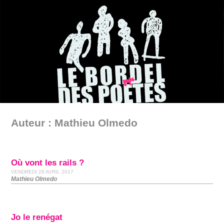
Auteur : Mathieu Olmedo
Où vont les rails ?
VENDREDI 28 AVRIL 2017
Mathieu Olmedo
Jo le renégat