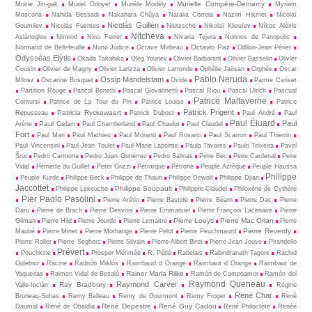
Murielle Compère-Demarcy
Moine Jin-gak
Muriel Odoyer
Murièle Modély
Myriam
Moscona
Nahida Bessadi
Nakahara Chûya
Natalia Correia
Nazim Hikmet
Nicolaï
Nicolás Guillén
Goumilev
Nicolás Fuentes
Nietz­sche
Nikolaï Kliouïev
Níkos Alèxis
Nitcheva
Aslànoglou
Nimrod
Nino Ferrer
Nivaria Tejera
Nonnos de Panopolis
Octavio Paz
Normand de Bellefeuille
Nuno Júdice
Octave Mirbeau
Odilon-Jean Périer
Odyssèas Elỳtis
Okada Takahiko
Oleg Youriev
Olivier Barbarant
Olivier Basselin
Olivier
Cousin
Olivier de Magny
Olivier Larizza
Olivier Larronde
Ophélie Jaësan
Orphée
Oscar
Pablo Neruda
Ossip Mandelstam
Milosz
Oscarine Bosquet
Ovide
Parme Ceriset
Partition Rouge
Pascal Bonetti
Pascal Giovannetti
Pascal Riou
Pascal Ulrich
Pascual
Patrice Maltaverne
Contursi
Patrice de La Tour du Pin
Patrice Louise
Patrice
Patrick Prigent
Patricia Ryckewaert
Repusseau
Patrick Dubost
Paul André
Paul
Paul Éluard
Paul
Paul Celan
Arène
Paul Chamberland
Paul Chaulot
Paul Claudel
Fort
Paul Mari
Paul Mathieu
Paul Morand
Paul Rosario
Paul Scarron
Paul Thierrin
Paul Vincensini
Paul-Jean Toulet
Paul-Marie Lapointe
Paula Tavares
Paulo Teixeira
Pavel
Šrut
Pedro Carmona
Pedro Juan Gutiérrez
Pedro Salinas
Pèire Bec
Peire Cardenal
Peire
Vidal
Pernette du Guillet
Peter Grizzi
Pétrarque
Pétrone
Peuple Aztèque
Peuple Haussa
Philippe
Peuple Kurde
Philippe Beck
Philippe de Thaun
Philippe Dewolf
Philippe Djian
Jaccottet
Philippe Soupault
Philippe Lekeuche
Philippre Claudel
Philoxène de Cythère
Pier Paolo Pasolini
Pierre Arétin
Pierre Bastide
Pierre Béarn
Pierre Dac
Pierre
Daru
Pierre de Brach
Pierre Desvois
Pierre Emmanuel
Pierre François Lacenaire
Pierre
Pierre Louÿs
Pierre Mac Orlan
Gilman
Pierre Hild
Pierre Jourde
Pierre Lemaitre
Pierre
Pierre Reverdy
Maubé
Pierre Minet
Pierre Morhange
Pierre Pelot
Pierre Peuchmaurd
Pierre Roller
Pierre Seghers
Pierre Silvain
Pierre-Albert Birot
Pierre-Jean Jouve
Pirandello
Prévert
Pouchkine
Prosper Mérimée
R. Périé
Rabelais
Rabindranath Tagore
Rachid
Oulebsir
Racine
Radnóti Miklós
Raimbaud d Orange
Raimbaut d Orange
Raimbaut de
Rainer Maria Rilke
Vaqueiras
Raimon Vidal de Besalú
Ramón de Campoamor
Ramón del
Raymond Queneau
Raymond Carver
Ray Bradbury
Valle-Inclán
Régine
René Char
Bruneau-Suhas
Remy Belleau
Remy de Gourmont
Remy Froger
René
René Depestre
René Guy Cadou
Daumal
René de Obaldia
René Philoctète
Renée