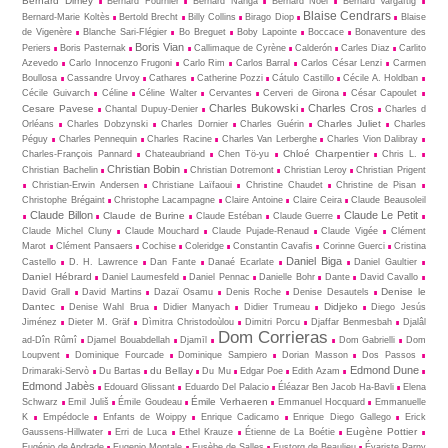
Bernard Dimey
Bernard Fournier
Bernard Nanga
Bernard Noël
Bernard Vargaftig
Blaise Cendrars
Bernard-Marie Koltès
Bertold Brecht
Billy Collins
Birago Diop
Blaise
de Vigenère
Blanche Sari-Flégier
Bo Breguet
Boby Lapointe
Boccace
Bonaventure des
Boris Vian
Periers
Boris Pasternak
Callimaque de Cyrène
Cal­derón
Carles Diaz
Carlito
Azevedo
Carlo Innocenzo Frugoni
Carlo Rim
Carlos Barral
Carlos César Lenzi
Carmen
Boullosa
Cassandre Urvoy
Cathares
Catherine Pozzi
Cátulo Castillo
Cécile A. Holdban
Cécile Guivarch
Céline
Céline Walter
Cervantes
Cerveri de Girona
César Capoulet
Charles Bukowski
Charles Cros
Cesare Pavese
Chantal Dupuy-Denier
Charles d
Charles Juliet
Orléans
Charles Dobzynski
Charles Dornier
Charles Guérin
Charles
Péguy
Charles Pennequin
Charles Racine
Charles Van Lerberghe
Charles Vion Dalibray
Chloé Charpentier
Charles-François Pannard
Chateaubriand
Chen Tö-yu
Chris L.
Christian Bobin
Christian Bachelin
Christian Dotremont
Christian Leroy
Christian Prigent
Christian-Erwin Andersen
Christiane Laïfaoui
Christine Chaudet
Christine de Pisan
Christophe Brégaint
Christophe Lacampagne
Claire Antoine
Claire Ceira
Claude Beausoleil
Claude Billon
Claude Le Petit
Claude de Burine
Claude Estéban
Claude Guerre
Claude Michel Cluny
Claude Mouchard
Claude Pujade-Renaud
Claude Vigée
Clément
Marot
Clément Pansaers
Cochise
Coleridge
Constantin Cavafis
Corinne Guerci
Cristina
Daniel Biga
Castello
D. H. Lawrence
Dan Fante
Danaé Ecarlate
Daniel Gaultier
Daniel Hébrard
Daniel Laumesfeld
Daniel Pennac
Danielle Bohr
Dante
David Cavallo
Denise le
David Grall
David Martins
Dazaï Osamu
Denis Roche
Denise Desautels
Dantec
Didjeko
Denise Wahl Brua
Didier Manyach
Didier Trumeau
Diego Jesús
Jiménez
Dieter M. Gräf
Dìmitra Christodoùlou
Dimitri Porcu
Djaffar Benmesbah
Djalâl
Dom Corrieras
ad-Dîn Rûmî
Djamel Bouabdellah
Djamīl
Dom Gabrielli
Dom
Loupvent
Dominique Fourcade
Dominique Sampiero
Dorian Masson
Dos Passos
Edmond Dune
du Bellay
Drimaraki-Servò
Du Bartas
Du Mu
Edgar Poe
Edith Azam
Edmond Jabès
Edouard Glissant
Eduardo Del Palacio
Éléazar Ben Jacob Ha-Bavli
Elena
Émile Verhaeren
Schwarz
Emil Juliš
Émile Goudeau
Emmanuel Hocquard
Emmanuelle
K
Empédocle
Enfants de Woippy
Enrique Cadicamo
Enrique Diego Gallego
Erick
Eugène Pottier
Gaussens-Hillwater
Erri de Luca
Ethel Krauze
Étienne de La Boétie
Eugénio de Andrade
Eugenio Montale
Eusèbe de Salles
Eustorg de Beaulieu
Évariste Parny