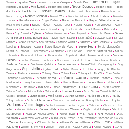
Richard Brautigan
Vivien
Reynaldo Yso
Rezvani
Ricardo Paseyro
Ricardo Reis
Rimbaud
Robert Desnos
Richard Desjardin
Robert Brasillach
Robert Frost
Robert
Robert Laverny
Robert Goffin
Garnier
Robert Louis Stevenson
Robert Marteau
Robert Sabatier
Robert Pirsig
Robert Weis
Roberto Bolaño
Roberto Calasso
Roberto
Roger Gilbert-Lecomte
Juarroz
Rodolfo Alonso
Roger Bodart
Roger de Beauvoir
Roland Morisseau
Roland Pécout
Roland Topor
Roland Valade
Ron Winckler
Ronny
Ronsard
Someck
Rosemonde Gérard
Roy Chicky Arad
Russell Banks
Rutebeuf
Ruy
Ryôkan
Saint-
Belo
Ruy Cinatti
Sabine Venaruzzo
Saint Augustin
Saint-John Kauss
John Perse
Sainte-Beuve
Saki
Salah Abdel Sabour
Salah Stétié
Salvador Dali
Samaël
Steiner
Samuel Beckett
San-Antonio
Sandrine Willems
Sapphire
Sara Teasdale
Savinien
Serge Pey
Lapointe
Sébastien Auger
Serge Basso de March
Sergio Mondragón
Seyhmus Dagtekin
Shakespeare
Si Mohand
Sie Ling-yun
Sieur de Saint-Amand
Simon
Sophie
Johannin
Simonu di li Lecci
Sin yen-nien
Sophia de Mello Breyner Andresen
Loizeau
Sophie Perrone
Sophocle
Sor Juana Inés de la Cruz
Stanislas de Bouffers
Stefano Benni
Steve Webert
Stéphanie Quérité
Stève-Wilifrid Mounguengui
Stig
Supervielle
Sylvia Plath
Dagerman
Sylvie Kandé
T.S. Eliot
Tanguy R. Bitariho
Tarafa
Taslima Nasreen
Tchang Sien
Tchao Pao
Tchicaya U Tam’Si
Théo Varlet
Théophile Gautier
Théophile Coinchelin
Théophile de Viau
Thérèse Plantier
Thibault
Marthouret
Thierry Debroux
Thierry Metz
Thierry Missonier
Thomas Mann
Ti Flash
Tia
Tristan Cabral
Malagouen
Tom Buron
Tom Sam
Tomas Tranströmer
Tristan Corbière
Tristan Tzara
Tristan Derème
Tristan Felix
Tristan Mat
Ts ao Ts ao
Turold de Préaux
Valérie Rouzeau
Valéry
Ulysse Rouchon
Vahan Terian
Vahé Godel
Valentin Conrart
Varlam Chalamov
Valery Larbaud
Venance Fortunat
Vénus Khoury-Ghata
Vera Feyder
Verlaine
Victor Hugo
Victor Sandoval
Victor Segalen
Vidêvdât
Villiers de L Isle
Vincent Wahl
Vladimir
Adam
Vincent Voiture
Vincent Watelet
Virgile
Vital Lahaye
Maïakovski
Walt
Vladislav Khodassévitch
Volker Braun
W.B. Yeats
W.H. Auden
Whitman
Walter von Vogelweide
Wang Jiaxin
Wang Ts’an
Watriquet Brassenel de Couvin
Werner Lambersy
William Carlos Williams
William Cliff
William
Wilhelm Müller
Faulkner
William S. Merwin
William T. Vollmann
Xavier Forneret
Xavier Frandon
Xavier