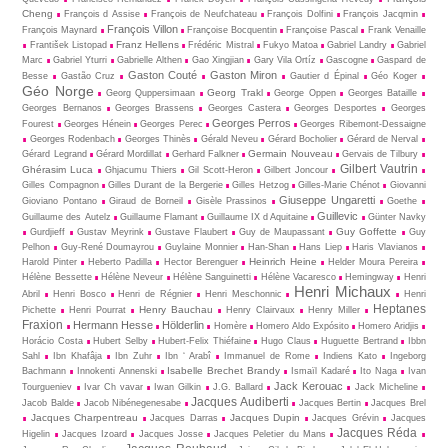
Cheng
François d Assise
François de Neufchateau
François Dolfini
François Jacqmin
François Villon
François Maynard
Françoise Bocquentin
Françoise Pascal
Frank Venaille
Franz Hellens
František Listopad
Frédéric Mistral
Fukyo Matoa
Gabriel Landry
Gabriel
Marc
Gabriel Yturri
Gabrielle Althen
Gao Xingjian
Gary Vila Ortíz
Gascogne
Gaspard de
Gaston Couté
Gaston Miron
Besse
Gastão Cruz
Gautier d Épinal
Géo Koger
Géo Norge
Georg Trakl
Georg Quppersimaan
George Oppen
Georges Bataille
Georges Bernanos
Georges Brassens
Georges Castera
Georges Desportes
Georges
Georges Perros
Fourest
Georges Hénein
Georges Perec
Georges Ribemont-Dessaigne
Georges Rodenbach
Georges Thinès
Gérald Neveu
Gérard Bocholier
Gérard de Nerval
Germain Nouveau
Gérard Legrand
Gérard Mordillat
Gerhard Falkner
Gervais de Tilbury
Gilbert Vautrin
Ghérasim Luca
Ghjacumu Thiers
Gil Scott-Heron
Gilbert Joncour
Gilles Compagnon
Gilles Durant de la Bergerie
Gilles Hetzog
Gilles-Marie Chénot
Giovanni
Giuseppe Ungaretti
Gioviano Pontano
Giraud de Borneil
Gisèle Prassinos
Goethe
Guillevic
Guillaume des Autelz
Guillaume Flamant
Guillaume IX d Aquitaine
Günter Navky
Guy Goffette
Gurdjieff
Gustav Meyrink
Gustave Flaubert
Guy de Maupassant
Guy
Pelhon
Guy-René Dou­may­rou
Guylaine Monnier
Han-Shan
Hans Liep
Haris Vlavianos
Heinrich Heine
Harold Pinter
Heberto Padilla
Hector Berenguer
Helder Moura Pereira
Hélène Bessette
Hélène Neveur
Hélène Sanguinetti
Hélène Vacaresco
Hemingway
Henri
Henri Michaux
Abril
Henri Bosco
Henri de Régnier
Henri Meschonnic
Henri
Heptanes
Henry Bauchau
Pichette
Henri Pourrat
Henry Clairvaux
Henry Miller
Fraxion
Hermann Hesse
Hölderlin
Homère
Homero Aldo Expósito
Homero Aridjis
Horácio Costa
Hubert Selby
Hubert-Felix Thiéfaine
Hugo Claus
Huguette Bertrand
Ibbn
Sahl
Ibn Khafâja
Ibn Zuhr
Ibn ‘ Arabî
Immanuel de Rome
Indiens Kato
Ingeborg
Isabelle Brechet Brandy
Bachmann
Innokenti Annenski
Ismaïl Kadaré
Ito Naga
Ivan
Jack Kerouac
Tourgueniev
Ivar Ch vavar
Iwan Gilkin
J.G. Ballard
Jack Micheline
Jacques Audiberti
Jacob Balde
Jacob Nibénegenesabe
Jacques Bertin
Jacques Brel
Jacques Charpentreau
Jacques Dupin
Jacques Darras
Jacques Grévin
Jacques
Jacques Réda
Higelin
Jacques Izoard
Jacques Josse
Jacques Peletier du Mans