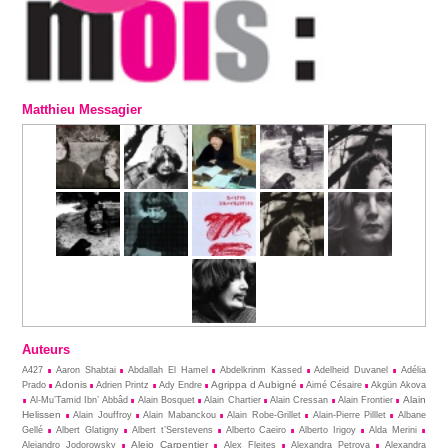
Matthieu Messagier
Auteurs
A427
Aaron Shabtai
Abdallah El Hamel
Abdelkrinm Kassed
Adelheid Duvanel
Adélia
Adonis
Agrippa d Aubigné
Prado
Adrien Printz
Ady Endre
Aimé Césaire
Akgün Akova
Alain
Al-Mu’Tamid Ibn’ Abbâd
Alain Bosquet
Alain Chartier
Alain Cressan
Alain Frontier
Helissen
Alain Jouffroy
Alain Mabanckou
Alain Robe-Grillet
Alain-Pierre Pilllet
Albane
Gellé
Albert Glatigny
Albert t’Serstevens
Alberto Caeiro
Alberto Irigoy
Alda Merini
Alejo Carpentier
Alejandro Jodorowsky
Alex Fleites
Alexandra Petrova
Alexandra