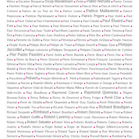
Pablo Neruda
Ossip Mandelstam
Milosz
Oscarine Bosquet
Ovide
Parme Ceriset
Partition Rouge
Pascal Bonetti
Pascal Giovannetti
Pascal Riou
Pascal Ulrich
Pascual
Patrice Maltaverne
Contursi
Patrice de La Tour du Pin
Patrice Louise
Patrice
Patrick Prigent
Patricia Ryckewaert
Repusseau
Patrick Dubost
Paul André
Paul
Paul Éluard
Paul
Paul Celan
Arène
Paul Chamberland
Paul Chaulot
Paul Claudel
Fort
Paul Mari
Paul Mathieu
Paul Morand
Paul Rosario
Paul Scarron
Paul Thierrin
Paul Vincensini
Paul-Jean Toulet
Paul-Marie Lapointe
Paula Tavares
Paulo Teixeira
Pavel
Šrut
Pedro Carmona
Pedro Juan Gutiérrez
Pedro Salinas
Pèire Bec
Peire Cardenal
Peire
Vidal
Pernette du Guillet
Peter Grizzi
Pétrarque
Pétrone
Peuple Aztèque
Peuple Haussa
Philippe
Peuple Kurde
Philippe Beck
Philippe de Thaun
Philippe Dewolf
Philippe Djian
Jaccottet
Philippe Soupault
Philippe Lekeuche
Philippre Claudel
Philoxène de Cythère
Pier Paolo Pasolini
Pierre Arétin
Pierre Bastide
Pierre Béarn
Pierre Dac
Pierre
Daru
Pierre de Brach
Pierre Desvois
Pierre Emmanuel
Pierre François Lacenaire
Pierre
Pierre Louÿs
Pierre Mac Orlan
Gilman
Pierre Hild
Pierre Jourde
Pierre Lemaitre
Pierre
Pierre Reverdy
Maubé
Pierre Minet
Pierre Morhange
Pierre Pelot
Pierre Peuchmaurd
Pierre Roller
Pierre Seghers
Pierre Silvain
Pierre-Albert Birot
Pierre-Jean Jouve
Pirandello
Prévert
Pouchkine
Prosper Mérimée
R. Périé
Rabelais
Rabindranath Tagore
Rachid
Oulebsir
Racine
Radnóti Miklós
Raimbaud d Orange
Raimbaut d Orange
Raimbaut de
Rainer Maria Rilke
Vaqueiras
Raimon Vidal de Besalú
Ramón de Campoamor
Ramón del
Raymond Queneau
Raymond Carver
Ray Bradbury
Valle-Inclán
Régine
René Char
Bruneau-Suhas
Remy Belleau
Remy de Gourmont
Remy Froger
René
René Depestre
René Guy Cadou
Daumal
René de Obaldia
René Philoctète
Renée
Richard Brautigan
Vivien
Reynaldo Yso
Rezvani
Ricardo Paseyro
Ricardo Reis
Rimbaud
Robert Desnos
Richard Desjardin
Robert Brasillach
Robert Frost
Robert
Robert Laverny
Robert Goffin
Garnier
Robert Louis Stevenson
Robert Marteau
Robert Sabatier
Robert Pirsig
Robert Weis
Roberto Bolaño
Roberto Calasso
Roberto
Roger Gilbert-Lecomte
Juarroz
Rodolfo Alonso
Roger Bodart
Roger de Beauvoir
Roland Morisseau
Roland Pécout
Roland Topor
Roland Valade
Ron Winckler
Ronny
Ronsard
Someck
Rosemonde Gérard
Roy Chicky Arad
Russell Banks
Rutebeuf
Ruy