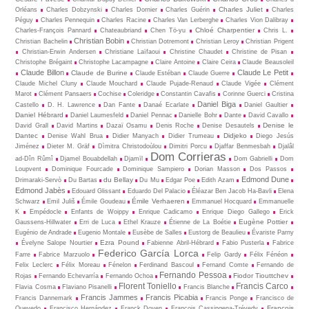
Charles Juliet
Orléans
Charles Dobzynski
Charles Dornier
Charles Guérin
Charles
Péguy
Charles Pennequin
Charles Racine
Charles Van Lerberghe
Charles Vion Dalibray
Chloé Charpentier
Charles-François Pannard
Chateaubriand
Chen Tö-yu
Chris L.
Christian Bobin
Christian Bachelin
Christian Dotremont
Christian Leroy
Christian Prigent
Christian-Erwin Andersen
Christiane Laïfaoui
Christine Chaudet
Christine de Pisan
Christophe Brégaint
Christophe Lacampagne
Claire Antoine
Claire Ceira
Claude Beausoleil
Claude Billon
Claude Le Petit
Claude de Burine
Claude Estéban
Claude Guerre
Claude Michel Cluny
Claude Mouchard
Claude Pujade-Renaud
Claude Vigée
Clément
Marot
Clément Pansaers
Cochise
Coleridge
Constantin Cavafis
Corinne Guerci
Cristina
Daniel Biga
Castello
D. H. Lawrence
Dan Fante
Danaé Ecarlate
Daniel Gaultier
Daniel Hébrard
Daniel Laumesfeld
Daniel Pennac
Danielle Bohr
Dante
David Cavallo
Denise le
David Grall
David Martins
Dazaï Osamu
Denis Roche
Denise Desautels
Dantec
Didjeko
Denise Wahl Brua
Didier Manyach
Didier Trumeau
Diego Jesús
Jiménez
Dieter M. Gräf
Dìmitra Christodoùlou
Dimitri Porcu
Djaffar Benmesbah
Djalâl
Dom Corrieras
ad-Dîn Rûmî
Djamel Bouabdellah
Djamīl
Dom Gabrielli
Dom
Loupvent
Dominique Fourcade
Dominique Sampiero
Dorian Masson
Dos Passos
Edmond Dune
du Bellay
Drimaraki-Servò
Du Bartas
Du Mu
Edgar Poe
Edith Azam
Edmond Jabès
Edouard Glissant
Eduardo Del Palacio
Éléazar Ben Jacob Ha-Bavli
Elena
Émile Verhaeren
Schwarz
Emil Juliš
Émile Goudeau
Emmanuel Hocquard
Emmanuelle
K
Empédocle
Enfants de Woippy
Enrique Cadicamo
Enrique Diego Gallego
Erick
Eugène Pottier
Gaussens-Hillwater
Erri de Luca
Ethel Krauze
Étienne de La Boétie
Eugénio de Andrade
Eugenio Montale
Eusèbe de Salles
Eustorg de Beaulieu
Évariste Parny
Ezra Pound
Évelyne Salope Nourtier
Fabienne Abril-Hébrard
Fabio Pusterla
Fabrice
Federico García Lorca
Farre
Fabrice Marzuolo
Felip Gardy
Félix Fénéon
Felix Leclerc
Félix Moreau
Fénelon
Ferdinand Bascoul
Fernand Comte
Fernando de
Fernando Pessoa
Fiodor Tiouttchev
Rojas
Fernando Echevarría
Fernando Ochoa
Florent Toniello
Francis Carco
Flavia Cosma
Flaviano Pisanelli
Francis Blanche
Francis Jammes
Francis Picabia
Francis Dannemark
Francis Ponge
Francisco de
François
Quevedo
Francisco Hernández
Franck Doyen
François Cassingena-Trévedy