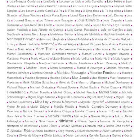
Léo Ferré
Léa-Nunzia Corrieras
Leadbelly
Leconte de Lisle
Leila Carvalho
Leon
Léon-Gontran Damas
Léon-Paul Fargue
Còrdas
Léon Séché
Leopardi
Léopold Sédar
Senghor
Lev Losev
Lewis Caroll
Li Po
Li P’an-long
Li Qing-zhao
Li Ts ing-tchao
Liliane
Giraudon
Liliane Wouters
Linda Maria Baros
Lionel Ray
Lise Deharme
Loïc Demey
Lora
Louis Calaferte
Lorand Gaspar
Ka
Lou Tche
Louis Brauquier
Louis Coquelet
Louis
Guillaume
Louis-René Des Forêts
Louise Colet
Louise Labé
Louise Michel
Loys Saunier
Lucien Feuillade
Luis Alberto de Cuenca
Luís Carlos Patraquim
Luís de Camões
Luis
Sepúlveda
Luiza Neto Jorge
Madeleine Biefnot
Magdala Mathilde
Magloire-Saint-Aude
Mahmoud Darwich
Malcolm
Mahmoud Maghrabi
Majead At-Mahel
Malcolm de Chazal
Mallarmé
Lowry
Malek Haddad
Manuel Alegre
Manuel Vázquez Montalbán
Maram al-
Marc Tison
Masri
Marc Alyn
Marc-Antoine Désaugiers
Marcabru
Marcel Aymé
Marcel Jouhandeau
Marceline Desbordes-Valmore
Marcos Siscar
Margaret Atwood
Marie Noël
Marianne Moore
Marie Alcance
Marie Etienne
Marie LeBlanc
Marie Uguay
Marie-louise Chapelle
Marilyne Bertoncini
Marina Tsvetaïeva
Mário Cesariny
Mark Z.
Danielewski
Marlène Tissot
Marta Morazzoni
Martial d Auvergne
Mathias Vincenot
Matthieu Messagier
Maurice Fombeure
Mathieu Bénézet
Mathieu Olmedo
Maurice
Max Jacob
Maeterlinck
Maurice Regnaut
Maurice Scève
Max Rippon
Max Rouquette
Menno Wigman
Maximine
Mélik Alkélâm Schahfour
Mélot du Dy
Michael Donhauser
Michel
Michael Krüger
Michael Ondaatje
Michael Speier
Michel Baglin
Michel Deguy
Houellebecq
Michel Sirey
Michel Marulle
Michel Onfray
Michel Pesch
Michèle
Miguel Hernández
Schneeberger
Miguel Ángel Asturias
Miguel de Unamuno
Miguel Torga
Mina Loy
Mìltos Sakhtoùris
Missak Médzarentz
Miyoshi Toyoichirô
Mohamed Aouine
Murielle Compère-Demarcy
Moine Jin-gak
Muriel Odoyer
Murièle Modély
Myriam
Moscona
Nahida Bessadi
Nakahara Chûya
Natalia Correia
Nazim Hikmet
Nicolaï
Nicolás Guillén
Goumilev
Nicolás Fuentes
Nietz­sche
Nikolaï Kliouïev
Níkos Alèxis
Nitcheva
Aslànoglou
Nimrod
Nino Ferrer
Nivaria Tejera
Nonnos de Panopolis
Octavio Paz
Normand de Bellefeuille
Nuno Júdice
Octave Mirbeau
Odilon-Jean Périer
Odyssèas Elỳtis
Okada Takahiko
Oleg Youriev
Olivier Barbarant
Olivier Basselin
Olivier
Cousin
Olivier de Magny
Olivier Larizza
Olivier Larronde
Ophélie Jaësan
Orphée
Oscar