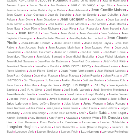
Jacques Roubaud
Jacques Rey-Charlier
Jaime Gil de Biedma
Jalal El Hakmaoui
Jànluc Sauvaigo
James Joyce
James Sacré
Jan Baetens
Japh Eiios
Jasmin
Jean Camille Moison
Jasmin Limans
Jaufré Rudel
Jayne Cortez
Jean Arbousset
Jean Cayrol
Jean Cocteau
Jean de Boschère
Jean de Sponde
Jean Dubuffet
Jean
Jean Grosjean
Follain
Jean Giono
Jean Giraudoux
Jean Joubert
Jean Lestavel
Jean Métellus
Jean Lorrain
Jean Malaplate
Jean Malrieu
Jean Molinet
Jean Moreas
Jean Nass
Jean Pérol
Jean Richepin
Jean Rivet
Jean Rousselot
Jean Second
Jean
Jean Tardieu
Sénac
Jean Teulé
Jean Vautrin
Jean Venturini
Jean Vodaine
Jean-
Jean-Claude
Baptiste Chassignet
Jean-Baptiste Clément
Jean-Baptiste Tati Loutard
Pirotte
Jean-Claude Renard
Jean-Damien Chéné
Jean-François Payfa
Jean-Henri
Fabre
Jean-Jacques Bedu
Jean-Jacques Marimbert
Jean-Jacques Viton
Jean-Louis
Giovannoni
Jean-Louis Houchard
Jean-Luc Godard
Jean-Luc Sarré
Jean-Marc Couvé
Jean-Marc Thevenin
Jean-Marie Barnaud
Jean-Michel Espitallier
Jean-Michel Maulpoix
Jean-Paul Klée
Jean-Michel Sananes
Jean-Paul de Dadelsen
Jean-Paul Ducarteron
Jean-Pierre Duprey
Jean-Paul Sermonte
Jean-Pierre Bobillot
Jean-Pierre Lesieur
Jean-
Jean-Pierre Siméon
Jean-Pierre Verheggen
Pierre Martinet
Jean-Richard Laforest
Jim
Jean-Roch Coignet
Jean-Yves Masson
Jehan Mayoux
Jehan Regnier
Jehan Rictus
Harrison
Jim Thompson
Jo Nousse
Joakim Afoutni
Joël des Rosiers
Johannes Kühn
Jorge Luis Borges
Jos Roy
John Keats
John Muir
Jorge de Sena
José Agostinho
Baptista
José F. A. Oliver
José Hierro
José María Valverde
José Tolentino Mendonça
José-Maria de Heredia
José-Simon Narvaez
Josef Kainar
Joseph Brodsky
Josette Bernard
Josette Pietri
Josy Blutaud
Joyce Mansour
Juan Bauer
Juan Gelman
Jude Stéfan
Jules Mougin
Jules Laforgue
Jules Renard
Jules Lefèvre-Deumier
Jules Marry
Jules Romains
Jules Verne
Julie Quéré
Julien Blaine
Julien Green
Julio Cortázar
Jürgen
Kader Rabia
Theobaldy
Justin Beausonge
Justine Blue Gerland
Kabîr
Karel Logist
Kiki Dimoula
Kathrin Schmidt
Katy Bernard
Katy Remy
Kawabata
Kenneth White
King
La Fontaine
Lamartine
Lieou
Knut Hamsun
Kouo Mo-Jo
Lambert Schlechter
Langston Hughes
Lao-tseu
Laura Kasischke
Laure (Colette Peignot)
Laurence De
Lautréamont
Biasi
Laurence Vielle
Laurent Bouisset
Laurent Pépin
Lawrence Ferlinghetti