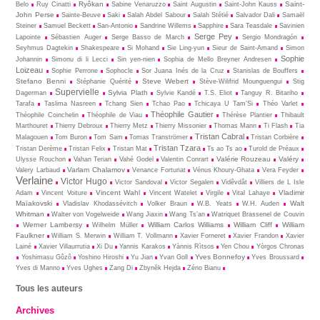
Ryôkan
Saint-
Belo
Ruy Cinatti
Sabine Venaruzzo
Saint Augustin
Saint-John Kauss
John Perse
Sainte-Beuve
Saki
Salah Abdel Sabour
Salah Stétié
Salvador Dali
Samaël
Steiner
Samuel Beckett
San-Antonio
Sandrine Willems
Sapphire
Sara Teasdale
Savinien
Serge Pey
Lapointe
Sébastien Auger
Serge Basso de March
Sergio Mondragón
Seyhmus Dagtekin
Shakespeare
Si Mohand
Sie Ling-yun
Sieur de Saint-Amand
Simon
Sophie
Johannin
Simonu di li Lecci
Sin yen-nien
Sophia de Mello Breyner Andresen
Loizeau
Sophie Perrone
Sophocle
Sor Juana Inés de la Cruz
Stanislas de Bouffers
Stefano Benni
Steve Webert
Stéphanie Quérité
Stève-Wilifrid Mounguengui
Stig
Supervielle
Sylvia Plath
Dagerman
Sylvie Kandé
T.S. Eliot
Tanguy R. Bitariho
Tarafa
Taslima Nasreen
Tchang Sien
Tchao Pao
Tchicaya U Tam’Si
Théo Varlet
Théophile Gautier
Théophile Coinchelin
Théophile de Viau
Thérèse Plantier
Thibault
Marthouret
Thierry Debroux
Thierry Metz
Thierry Missonier
Thomas Mann
Ti Flash
Tia
Tristan Cabral
Malagouen
Tom Buron
Tom Sam
Tomas Tranströmer
Tristan Corbière
Tristan Tzara
Tristan Derème
Tristan Felix
Tristan Mat
Ts ao Ts ao
Turold de Préaux
Valérie Rouzeau
Valéry
Ulysse Rouchon
Vahan Terian
Vahé Godel
Valentin Conrart
Varlam Chalamov
Valery Larbaud
Venance Fortunat
Vénus Khoury-Ghata
Vera Feyder
Verlaine
Victor Hugo
Victor Sandoval
Victor Segalen
Vidêvdât
Villiers de L Isle
Vincent Wahl
Vladimir
Adam
Vincent Voiture
Vincent Watelet
Virgile
Vital Lahaye
Maïakovski
Walt
Vladislav Khodassévitch
Volker Braun
W.B. Yeats
W.H. Auden
Whitman
Walter von Vogelweide
Wang Jiaxin
Wang Ts’an
Watriquet Brassenel de Couvin
Werner Lambersy
William Carlos Williams
William Cliff
William
Wilhelm Müller
Faulkner
William S. Merwin
William T. Vollmann
Xavier Forneret
Xavier Frandon
Xavier
Lainé
Xavier Villaurrutia
Xi Du
Yannis Karakos
Yànnis Rìtsos
Yen Chou
Yòrgos Chronas
Yves Bonnefoy
Yoshimasu Gôzô
Yoshino Hiroshi
Yu Jian
Yvan Goll
Yves Broussard
Yves di Manno
Yves Ughes
Zang Di
Zbynĕk Hejda
Zéno Bianu
Tous les auteurs
Archives