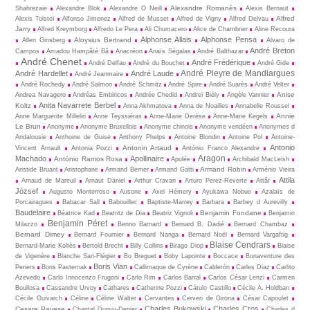
Alexandre Romanès
Shahrezaie
Alexandre Blok
Alexandre O Neill
Alexis Bernaut
Alfred
Alexis Tolstoï
Alfonso Jimenez
Alfred de Musset
Alfred de Vigny
Alfred Delvau
Jarry
Alfred Kreymborg
Alfredo Le Pera
Ali Chumacero
Alice de Chambrier
Aline Recoura
Alphonse Allais
Alphonse Pensa
Aloysius Bertrand
Allen Ginsberg
Alvaro de
André Breton
Campos
Amadou Hampâté Bâ
Anacréon
Anaïs Ségalas
André Balthazar
André Chenet
André Frédérique
André Delfau
André du Bouchet
André Gide
André Pieyre de Mandiargues
André Hardellet
André Laude
André Jeanmaire
André Rochedy
André Salmon
André Schmitz
André Spire
André Suarès
André Velter
Anise
Andrea Navagero
Andréas Embiricos
Andrée Chedid
Andreï Biély
Angèle Vannier
Anita Navarrete Berbel
Koltz
Anna Akhmatova
Anna de Noailles
Annabelle Roussel
Annie
Anne Marguerite Milleliri
Anne Teyssiéras
Anne-Marie Derèse
Anne-Marie Kegels
Le Brun
Anonyme
Anonyme Bruxellois
Anonyme chinois
Anonyme vendéen
Anonymes d
Andalousie
Anthoine de Guise
Anthony Phelps
Antoine Blondin
Antoine Pol
Antoine-
Antonio
Antonin Artaud
Vincent Arnault
Antonia Pozzi
António Franco Alexandre
Aragon
Machado
Apollinaire
António Ramos Rosa
Apulée
Archibald MacLeish
Armand Robin
Aristide Bruant
Aristophane
Armand Bemer
Armand Gatti
Arménio Vieira
Attila
Arnaud de Mareuil
Arnaut Daniel
Arthur Cravan
Arturo Perez-Reverte
Attâr
József
Augusto Monterroso
Ausone
Axel Hémery
Ayukawa Nobuo
Azalaïs de
Porcairagues
Babacar Sall
Babouillec
Baptiste-Marrey
Barbara
Barbey d Aurevilly
Baudelaire
Benjamin Fondane
Béatrice Kad
Beatritz de Dia
Beatriz Vignoli
Benjamin
Benjamin Péret
Milazzo
Benno Barnard
Bernard B. Dadié
Bernard Chambaz
Bernard Dimey
Bernard Fournier
Bernard Nanga
Bernard Noël
Bernard Vargaftig
Blaise Cendrars
Bernard-Marie Koltès
Bertold Brecht
Billy Collins
Birago Diop
Blaise
de Vigenère
Blanche Sari-Flégier
Bo Breguet
Boby Lapointe
Boccace
Bonaventure des
Boris Vian
Periers
Boris Pasternak
Callimaque de Cyrène
Cal­derón
Carles Diaz
Carlito
Azevedo
Carlo Innocenzo Frugoni
Carlo Rim
Carlos Barral
Carlos César Lenzi
Carmen
Boullosa
Cassandre Urvoy
Cathares
Catherine Pozzi
Cátulo Castillo
Cécile A. Holdban
Cécile Guivarch
Céline
Céline Walter
Cervantes
Cerveri de Girona
César Capoulet
Charles Bukowski
Charles Cros
Cesare Pavese
Chantal Dupuy-Denier
Charles d