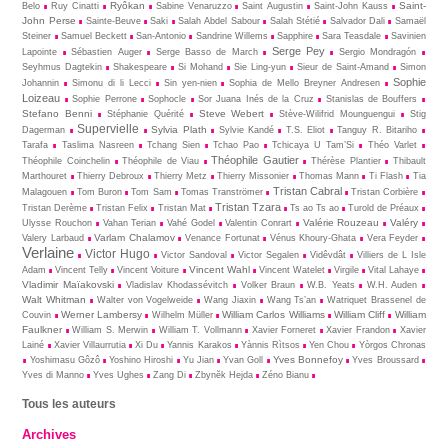
Ryôkan
Saint-
Belo
Ruy Cinatti
Sabine Venaruzzo
Saint Augustin
Saint-John Kauss
John Perse
Sainte-Beuve
Saki
Salah Abdel Sabour
Salah Stétié
Salvador Dali
Samaël
Steiner
Samuel Beckett
San-Antonio
Sandrine Willems
Sapphire
Sara Teasdale
Savinien
Serge Pey
Lapointe
Sébastien Auger
Serge Basso de March
Sergio Mondragón
Seyhmus Dagtekin
Shakespeare
Si Mohand
Sie Ling-yun
Sieur de Saint-Amand
Simon
Sophie
Johannin
Simonu di li Lecci
Sin yen-nien
Sophia de Mello Breyner Andresen
Loizeau
Sophie Perrone
Sophocle
Sor Juana Inés de la Cruz
Stanislas de Bouffers
Stefano Benni
Steve Webert
Stéphanie Quérité
Stève-Wilifrid Mounguengui
Stig
Supervielle
Sylvia Plath
Dagerman
Sylvie Kandé
T.S. Eliot
Tanguy R. Bitariho
Tarafa
Taslima Nasreen
Tchang Sien
Tchao Pao
Tchicaya U Tam’Si
Théo Varlet
Théophile Gautier
Théophile Coinchelin
Théophile de Viau
Thérèse Plantier
Thibault
Marthouret
Thierry Debroux
Thierry Metz
Thierry Missonier
Thomas Mann
Ti Flash
Tia
Tristan Cabral
Malagouen
Tom Buron
Tom Sam
Tomas Tranströmer
Tristan Corbière
Tristan Tzara
Tristan Derème
Tristan Felix
Tristan Mat
Ts ao Ts ao
Turold de Préaux
Valérie Rouzeau
Valéry
Ulysse Rouchon
Vahan Terian
Vahé Godel
Valentin Conrart
Varlam Chalamov
Valery Larbaud
Venance Fortunat
Vénus Khoury-Ghata
Vera Feyder
Verlaine
Victor Hugo
Victor Sandoval
Victor Segalen
Vidêvdât
Villiers de L Isle
Vincent Wahl
Adam
Vincent Telly
Vincent Voiture
Vincent Watelet
Virgile
Vital Lahaye
Vladimir Maïakovski
Vladislav Khodassévitch
Volker Braun
W.B. Yeats
W.H. Auden
Walt Whitman
Walter von Vogelweide
Wang Jiaxin
Wang Ts’an
Watriquet Brassenel de
Werner Lambersy
William Carlos Williams
William Cliff
William
Couvin
Wilhelm Müller
Faulkner
William S. Merwin
William T. Vollmann
Xavier Forneret
Xavier Frandon
Xavier
Lainé
Xavier Villaurrutia
Xi Du
Yannis Karakos
Yànnis Rìtsos
Yen Chou
Yòrgos Chronas
Yves Bonnefoy
Yoshimasu Gôzô
Yoshino Hiroshi
Yu Jian
Yvan Goll
Yves Broussard
Yves di Manno
Yves Ughes
Zang Di
Zbynĕk Hejda
Zéno Bianu
Tous les auteurs
Archives