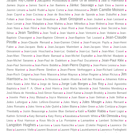
Jacques Roubaud
Jacques Rey-Charlier
Jaime Gil de Biedma
Jalal El Hakmaoui
Jànluc Sauvaigo
James Joyce
James Sacré
Jan Baetens
Japh Eiios
Jasmin
Jean Camille Moison
Jasmin Limans
Jaufré Rudel
Jayne Cortez
Jean Arbousset
Jean Cayrol
Jean Cocteau
Jean de Boschère
Jean de Sponde
Jean Dubuffet
Jean
Jean Grosjean
Follain
Jean Giono
Jean Giraudoux
Jean Joubert
Jean Lestavel
Jean Métellus
Jean Lorrain
Jean Malaplate
Jean Malrieu
Jean Molinet
Jean Moreas
Jean Nass
Jean Pérol
Jean Richepin
Jean Rivet
Jean Rousselot
Jean Second
Jean
Jean Tardieu
Sénac
Jean Teulé
Jean Vautrin
Jean Venturini
Jean Vodaine
Jean-
Jean-Claude
Baptiste Chassignet
Jean-Baptiste Clément
Jean-Baptiste Tati Loutard
Pirotte
Jean-Claude Renard
Jean-Damien Chéné
Jean-François Payfa
Jean-Henri
Fabre
Jean-Jacques Bedu
Jean-Jacques Marimbert
Jean-Jacques Viton
Jean-Louis
Giovannoni
Jean-Louis Houchard
Jean-Luc Godard
Jean-Luc Sarré
Jean-Marc Couvé
Jean-Marc Thevenin
Jean-Marie Barnaud
Jean-Michel Espitallier
Jean-Michel Maulpoix
Jean-Paul Klée
Jean-Michel Sananes
Jean-Paul de Dadelsen
Jean-Paul Ducarteron
Jean-Pierre Duprey
Jean-Paul Sermonte
Jean-Pierre Bobillot
Jean-Pierre Lesieur
Jean-
Jean-Pierre Siméon
Jean-Pierre Verheggen
Pierre Martinet
Jean-Richard Laforest
Jim
Jean-Roch Coignet
Jean-Yves Masson
Jehan Mayoux
Jehan Regnier
Jehan Rictus
Harrison
Jim Thompson
Jo Nousse
Joakim Afoutni
Joël des Rosiers
Johannes Kühn
Jorge Luis Borges
Jos Roy
John Keats
John Muir
Jorge de Sena
José Agostinho
Baptista
José F. A. Oliver
José Hierro
José María Valverde
José Tolentino Mendonça
José-Maria de Heredia
José-Simon Narvaez
Josef Kainar
Joseph Brodsky
Josette Bernard
Josette Pietri
Josy Blutaud
Joyce Mansour
Juan Bauer
Juan Gelman
Jude Stéfan
Jules Mougin
Jules Laforgue
Jules Renard
Jules Lefèvre-Deumier
Jules Marry
Jules Romains
Jules Verne
Julie Quéré
Julien Blaine
Julien Green
Julio Cortázar
Jürgen
Kader Rabia
Theobaldy
Justin Beausonge
Justine Blue Gerland
Kabîr
Karel Logist
Kiki Dimoula
Kathrin Schmidt
Katy Bernard
Katy Remy
Kawabata
Kenneth White
King
La Fontaine
Lamartine
Lieou
Knut Hamsun
Kouo Mo-Jo
Lambert Schlechter
Langston Hughes
Lao-tseu
Laura Kasischke
Laure (Colette Peignot)
Laurence De
Lautréamont
Biasi
Laurence Vielle
Laurent Bouisset
Laurent Pépin
Lawrence Ferlinghetti