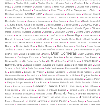
Charles Juliet
Orléans
Charles Dobzynski
Charles Dornier
Charles Guérin
Charles
Péguy
Charles Pennequin
Charles Racine
Charles Van Lerberghe
Charles Vion Dalibray
Chloé Charpentier
Charles-François Pannard
Chateaubriand
Chen Tö-yu
Chris L.
Christian Bobin
Christian Bachelin
Christian Dotremont
Christian Leroy
Christian Prigent
Christian-Erwin Andersen
Christiane Laïfaoui
Christine Chaudet
Christine de Pisan
Christophe Brégaint
Christophe Lacampagne
Claire Antoine
Claire Ceira
Claude Beausoleil
Claude Billon
Claude Le Petit
Claude de Burine
Claude Estéban
Claude Guerre
Claude Michel Cluny
Claude Mouchard
Claude Pujade-Renaud
Claude Vigée
Clément
Marot
Clément Pansaers
Cochise
Coleridge
Constantin Cavafis
Corinne Guerci
Cristina
Daniel Biga
Castello
D. H. Lawrence
Dan Fante
Danaé Ecarlate
Daniel Gaultier
Daniel Hébrard
Daniel Laumesfeld
Daniel Pennac
Danielle Bohr
Dante
David Cavallo
Denise le
David Grall
David Martins
Dazaï Osamu
Denis Roche
Denise Desautels
Dantec
Didjeko
Denise Wahl Brua
Didier Manyach
Didier Trumeau
Diego Jesús
Jiménez
Dieter M. Gräf
Dìmitra Christodoùlou
Dimitri Porcu
Djaffar Benmesbah
Djalâl
Dom Corrieras
ad-Dîn Rûmî
Djamel Bouabdellah
Djamīl
Dom Gabrielli
Dom
Loupvent
Dominique Fourcade
Dominique Sampiero
Dorian Masson
Dos Passos
Edmond Dune
du Bellay
Drimaraki-Servò
Du Bartas
Du Mu
Edgar Poe
Edith Azam
Edmond Jabès
Edouard Glissant
Eduardo Del Palacio
Éléazar Ben Jacob Ha-Bavli
Elena
Émile Verhaeren
Schwarz
Emil Juliš
Émile Goudeau
Emmanuel Hocquard
Emmanuelle
K
Empédocle
Enfants de Woippy
Enrique Cadicamo
Enrique Diego Gallego
Erick
Eugène Pottier
Gaussens-Hillwater
Erri de Luca
Ethel Krauze
Étienne de La Boétie
Eugénio de Andrade
Eugenio Montale
Eusèbe de Salles
Eustorg de Beaulieu
Évariste Parny
Ezra Pound
Évelyne Salope Nourtier
Fabienne Abril-Hébrard
Fabio Pusterla
Fabrice
Federico García Lorca
Farre
Fabrice Marzuolo
Felip Gardy
Félix Fénéon
Felix Leclerc
Félix Moreau
Fénelon
Ferdinand Bascoul
Fernand Comte
Fernando de
Fernando Pessoa
Fiodor Tiouttchev
Rojas
Fernando Echevarría
Fernando Ochoa
Florent Toniello
Francis Carco
Flavia Cosma
Flaviano Pisanelli
Francis Blanche
Francis Jammes
Francis Picabia
Francis Dannemark
Francis Ponge
Francisco de
François
Quevedo
Francisco Hernández
Franck Doyen
François Cassingena-Trévedy