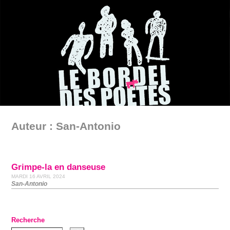
Auteur : San-Antonio
Grimpe-la en danseuse
MARDI 16 AVRIL 2024
San-Antonio
Recherche