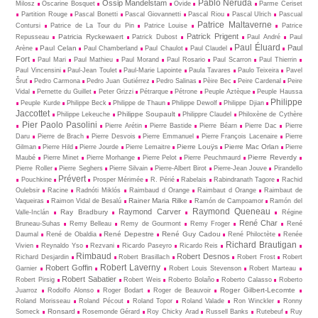
Pablo Neruda
Ossip Mandelstam
Milosz
Oscarine Bosquet
Ovide
Parme Ceriset
Partition Rouge
Pascal Bonetti
Pascal Giovannetti
Pascal Riou
Pascal Ulrich
Pascual
Patrice Maltaverne
Contursi
Patrice de La Tour du Pin
Patrice Louise
Patrice
Patrick Prigent
Patricia Ryckewaert
Repusseau
Patrick Dubost
Paul André
Paul
Paul Éluard
Paul
Paul Celan
Arène
Paul Chamberland
Paul Chaulot
Paul Claudel
Fort
Paul Mari
Paul Mathieu
Paul Morand
Paul Rosario
Paul Scarron
Paul Thierrin
Paul Vincensini
Paul-Jean Toulet
Paul-Marie Lapointe
Paula Tavares
Paulo Teixeira
Pavel
Šrut
Pedro Carmona
Pedro Juan Gutiérrez
Pedro Salinas
Pèire Bec
Peire Cardenal
Peire
Vidal
Pernette du Guillet
Peter Grizzi
Pétrarque
Pétrone
Peuple Aztèque
Peuple Haussa
Philippe
Peuple Kurde
Philippe Beck
Philippe de Thaun
Philippe Dewolf
Philippe Djian
Jaccottet
Philippe Soupault
Philippe Lekeuche
Philippre Claudel
Philoxène de Cythère
Pier Paolo Pasolini
Pierre Arétin
Pierre Bastide
Pierre Béarn
Pierre Dac
Pierre
Daru
Pierre de Brach
Pierre Desvois
Pierre Emmanuel
Pierre François Lacenaire
Pierre
Pierre Louÿs
Pierre Mac Orlan
Gilman
Pierre Hild
Pierre Jourde
Pierre Lemaitre
Pierre
Pierre Reverdy
Maubé
Pierre Minet
Pierre Morhange
Pierre Pelot
Pierre Peuchmaurd
Pierre Roller
Pierre Seghers
Pierre Silvain
Pierre-Albert Birot
Pierre-Jean Jouve
Pirandello
Prévert
Pouchkine
Prosper Mérimée
R. Périé
Rabelais
Rabindranath Tagore
Rachid
Oulebsir
Racine
Radnóti Miklós
Raimbaud d Orange
Raimbaut d Orange
Raimbaut de
Rainer Maria Rilke
Vaqueiras
Raimon Vidal de Besalú
Ramón de Campoamor
Ramón del
Raymond Queneau
Raymond Carver
Ray Bradbury
Valle-Inclán
Régine
René Char
Bruneau-Suhas
Remy Belleau
Remy de Gourmont
Remy Froger
René
René Depestre
René Guy Cadou
Daumal
René de Obaldia
René Philoctète
Renée
Richard Brautigan
Vivien
Reynaldo Yso
Rezvani
Ricardo Paseyro
Ricardo Reis
Rimbaud
Robert Desnos
Richard Desjardin
Robert Brasillach
Robert Frost
Robert
Robert Laverny
Robert Goffin
Garnier
Robert Louis Stevenson
Robert Marteau
Robert Sabatier
Robert Pirsig
Robert Weis
Roberto Bolaño
Roberto Calasso
Roberto
Roger Gilbert-Lecomte
Juarroz
Rodolfo Alonso
Roger Bodart
Roger de Beauvoir
Roland Morisseau
Roland Pécout
Roland Topor
Roland Valade
Ron Winckler
Ronny
Ronsard
Someck
Rosemonde Gérard
Roy Chicky Arad
Russell Banks
Rutebeuf
Ruy