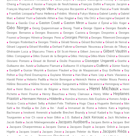
Cheng
François d Assise
François de Neufchateau
François Dolfini
François Jacqmin
François Villon
François Maynard
Françoise Bocquentin
Françoise Pascal
Frank Venaille
Franz Hellens
František Listopad
Frédéric Mistral
Fukyo Matoa
Gabriel Landry
Gabriel
Marc
Gabriel Yturri
Gabrielle Althen
Gao Xingjian
Gary Vila Ortíz
Gascogne
Gaspard de
Gaston Couté
Gaston Miron
Besse
Gastão Cruz
Gautier d Épinal
Géo Koger
Géo Norge
Georg Trakl
Georg Quppersimaan
George Oppen
Georges Bataille
Georges Bernanos
Georges Brassens
Georges Castera
Georges Desportes
Georges
Georges Perros
Fourest
Georges Hénein
Georges Perec
Georges Ribemont-Dessaigne
Georges Rodenbach
Georges Thinès
Gérald Neveu
Gérard Bocholier
Gérard de Nerval
Germain Nouveau
Gérard Legrand
Gérard Mordillat
Gerhard Falkner
Gervais de Tilbury
Gilbert Vautrin
Ghérasim Luca
Ghjacumu Thiers
Gil Scott-Heron
Gilbert Joncour
Gilles Compagnon
Gilles Durant de la Bergerie
Gilles Hetzog
Gilles-Marie Chénot
Giovanni
Giuseppe Ungaretti
Gioviano Pontano
Giraud de Borneil
Gisèle Prassinos
Goethe
Guillevic
Guillaume des Autelz
Guillaume Flamant
Guillaume IX d Aquitaine
Günter Navky
Guy Goffette
Gurdjieff
Gustav Meyrink
Gustave Flaubert
Guy de Maupassant
Guy
Pelhon
Guy-René Dou­may­rou
Guylaine Monnier
Han-Shan
Hans Liep
Haris Vlavianos
Heinrich Heine
Harold Pinter
Heberto Padilla
Hector Berenguer
Helder Moura Pereira
Hélène Bessette
Hélène Neveur
Hélène Sanguinetti
Hélène Vacaresco
Hemingway
Henri
Henri Michaux
Abril
Henri Bosco
Henri de Régnier
Henri Meschonnic
Henri
Heptanes
Henry Bauchau
Pichette
Henri Pourrat
Henry Clairvaux
Henry Miller
Fraxion
Hermann Hesse
Hölderlin
Homère
Homero Aldo Expósito
Homero Aridjis
Horácio Costa
Hubert Selby
Hubert-Felix Thiéfaine
Hugo Claus
Huguette Bertrand
Ibbn
Sahl
Ibn Khafâja
Ibn Zuhr
Ibn ‘ Arabî
Immanuel de Rome
Indiens Kato
Ingeborg
Isabelle Brechet Brandy
Bachmann
Innokenti Annenski
Ismaïl Kadaré
Ito Naga
Ivan
Jack Kerouac
Tourgueniev
Ivar Ch vavar
Iwan Gilkin
J.G. Ballard
Jack Micheline
Jacques Audiberti
Jacob Balde
Jacob Nibénegenesabe
Jacques Bertin
Jacques Brel
Jacques Charpentreau
Jacques Dupin
Jacques Darras
Jacques Grévin
Jacques
Jacques Réda
Higelin
Jacques Izoard
Jacques Josse
Jacques Peletier du Mans