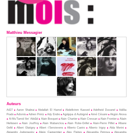
Matthieu Messagier
Auteurs
A427
Aaron Shabtai
Abdallah El Hamel
Abdelkrinm Kassed
Adelheid Duvanel
Adélia
Adonis
Agrippa d Aubigné
Prado
Adrien Printz
Ady Endre
Aimé Césaire
Akgün Akova
Alain
Al-Mu’Tamid Ibn’ Abbâd
Alain Bosquet
Alain Chartier
Alain Cressan
Alain Frontier
Helissen
Alain Jouffroy
Alain Mabanckou
Alain Robe-Grillet
Alain-Pierre Pilllet
Albane
Gellé
Albert Glatigny
Albert t’Serstevens
Alberto Caeiro
Alberto Irigoy
Alda Merini
Alejo Carpentier
Alejandro Jodorowsky
Alex Fleites
Alexandra Petrova
Alexandra