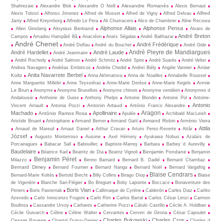
Alexandre Romanès
Shahrezaie
Alexandre Blok
Alexandre O Neill
Alexis Bernaut
Alfred
Alexis Tolstoï
Alfonso Jimenez
Alfred de Musset
Alfred de Vigny
Alfred Delvau
Jarry
Alfred Kreymborg
Alfredo Le Pera
Ali Chumacero
Alice de Chambrier
Aline Recoura
Alphonse Allais
Alphonse Pensa
Aloysius Bertrand
Allen Ginsberg
Alvaro de
André Breton
Campos
Amadou Hampâté Bâ
Anacréon
Anaïs Ségalas
André Balthazar
André Chenet
André Frédérique
André Delfau
André du Bouchet
André Gide
André Pieyre de Mandiargues
André Hardellet
André Laude
André Jeanmaire
André Rochedy
André Salmon
André Schmitz
André Spire
André Suarès
André Velter
Anise
Andrea Navagero
Andréas Embiricos
Andrée Chedid
Andreï Biély
Angèle Vannier
Anita Navarrete Berbel
Koltz
Anna Akhmatova
Anna de Noailles
Annabelle Roussel
Annie
Anne Marguerite Milleliri
Anne Teyssiéras
Anne-Marie Derèse
Anne-Marie Kegels
Le Brun
Anonyme
Anonyme Bruxellois
Anonyme chinois
Anonyme vendéen
Anonymes d
Andalousie
Anthoine de Guise
Anthony Phelps
Antoine Blondin
Antoine Pol
Antoine-
Antonio
Antonin Artaud
Vincent Arnault
Antonia Pozzi
António Franco Alexandre
Aragon
Machado
Apollinaire
António Ramos Rosa
Apulée
Archibald MacLeish
Armand Robin
Aristide Bruant
Aristophane
Armand Bemer
Armand Gatti
Arménio Vieira
Attila
Arnaud de Mareuil
Arnaut Daniel
Arthur Cravan
Arturo Perez-Reverte
Attâr
József
Augusto Monterroso
Ausone
Axel Hémery
Ayukawa Nobuo
Azalaïs de
Porcairagues
Babacar Sall
Babouillec
Baptiste-Marrey
Barbara
Barbey d Aurevilly
Baudelaire
Benjamin Fondane
Béatrice Kad
Beatritz de Dia
Beatriz Vignoli
Benjamin
Benjamin Péret
Milazzo
Benno Barnard
Bernard B. Dadié
Bernard Chambaz
Bernard Dimey
Bernard Fournier
Bernard Nanga
Bernard Noël
Bernard Vargaftig
Blaise Cendrars
Bernard-Marie Koltès
Bertold Brecht
Billy Collins
Birago Diop
Blaise
de Vigenère
Blanche Sari-Flégier
Bo Breguet
Boby Lapointe
Boccace
Bonaventure des
Boris Vian
Periers
Boris Pasternak
Callimaque de Cyrène
Cal­derón
Carles Diaz
Carlito
Azevedo
Carlo Innocenzo Frugoni
Carlo Rim
Carlos Barral
Carlos César Lenzi
Carmen
Boullosa
Cassandre Urvoy
Cathares
Catherine Pozzi
Cátulo Castillo
Cécile A. Holdban
Cécile Guivarch
Céline
Céline Walter
Cervantes
Cerveri de Girona
César Capoulet
Charles Bukowski
Charles Cros
Cesare Pavese
Chantal Dupuy-Denier
Charles d