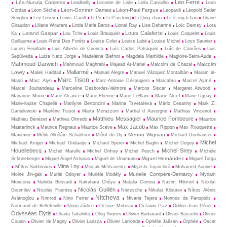
Léo Ferré
Léa-Nunzia Corrieras
Leadbelly
Leconte de Lisle
Leila Carvalho
Leon
Léon-Gontran Damas
Léon-Paul Fargue
Còrdas
Léon Séché
Leopardi
Léopold Sédar
Senghor
Lev Losev
Lewis Caroll
Li Po
Li P’an-long
Li Qing-zhao
Li Ts ing-tchao
Liliane
Giraudon
Liliane Wouters
Linda Maria Baros
Lionel Ray
Lise Deharme
Loïc Demey
Lora
Louis Calaferte
Lorand Gaspar
Ka
Lou Tche
Louis Brauquier
Louis Coquelet
Louis
Guillaume
Louis-René Des Forêts
Louise Colet
Louise Labé
Louise Michel
Loys Saunier
Lucien Feuillade
Luis Alberto de Cuenca
Luís Carlos Patraquim
Luís de Camões
Luis
Sepúlveda
Luiza Neto Jorge
Madeleine Biefnot
Magdala Mathilde
Magloire-Saint-Aude
Mahmoud Darwich
Malcolm
Mahmoud Maghrabi
Majead At-Mahel
Malcolm de Chazal
Mallarmé
Lowry
Malek Haddad
Manuel Alegre
Manuel Vázquez Montalbán
Maram al-
Marc Tison
Masri
Marc Alyn
Marc-Antoine Désaugiers
Marcabru
Marcel Aymé
Marcel Jouhandeau
Marceline Desbordes-Valmore
Marcos Siscar
Margaret Atwood
Marie Noël
Marianne Moore
Marie Alcance
Marie Etienne
Marie LeBlanc
Marie Uguay
Marie-louise Chapelle
Marilyne Bertoncini
Marina Tsvetaïeva
Mário Cesariny
Mark Z.
Danielewski
Marlène Tissot
Marta Morazzoni
Martial d Auvergne
Mathias Vincenot
Matthieu Messagier
Maurice Fombeure
Mathieu Bénézet
Mathieu Olmedo
Maurice
Max Jacob
Maeterlinck
Maurice Regnaut
Maurice Scève
Max Rippon
Max Rouquette
Menno Wigman
Maximine
Mélik Alkélâm Schahfour
Mélot du Dy
Michael Donhauser
Michel
Michael Krüger
Michael Ondaatje
Michael Speier
Michel Baglin
Michel Deguy
Houellebecq
Michel Sirey
Michel Marulle
Michel Onfray
Michel Pesch
Michèle
Miguel Hernández
Schneeberger
Miguel Ángel Asturias
Miguel de Unamuno
Miguel Torga
Mina Loy
Mìltos Sakhtoùris
Missak Médzarentz
Miyoshi Toyoichirô
Mohamed Aouine
Murielle Compère-Demarcy
Moine Jin-gak
Muriel Odoyer
Murièle Modély
Myriam
Moscona
Nahida Bessadi
Nakahara Chûya
Natalia Correia
Nazim Hikmet
Nicolaï
Nicolás Guillén
Goumilev
Nicolás Fuentes
Nietz­sche
Nikolaï Kliouïev
Níkos Alèxis
Nitcheva
Aslànoglou
Nimrod
Nino Ferrer
Nivaria Tejera
Nonnos de Panopolis
Octavio Paz
Normand de Bellefeuille
Nuno Júdice
Octave Mirbeau
Odilon-Jean Périer
Odyssèas Elỳtis
Okada Takahiko
Oleg Youriev
Olivier Barbarant
Olivier Basselin
Olivier
Cousin
Olivier de Magny
Olivier Larizza
Olivier Larronde
Ophélie Jaësan
Orphée
Oscar