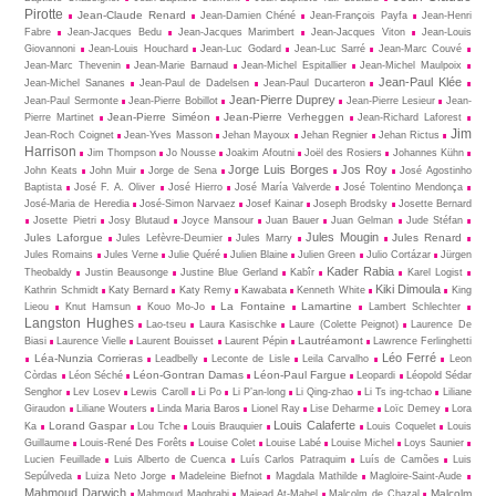
Pirotte
Jean-Claude Renard
Jean-Damien Chéné
Jean-François Payfa
Jean-Henri
Fabre
Jean-Jacques Bedu
Jean-Jacques Marimbert
Jean-Jacques Viton
Jean-Louis
Giovannoni
Jean-Louis Houchard
Jean-Luc Godard
Jean-Luc Sarré
Jean-Marc Couvé
Jean-Marc Thevenin
Jean-Marie Barnaud
Jean-Michel Espitallier
Jean-Michel Maulpoix
Jean-Paul Klée
Jean-Michel Sananes
Jean-Paul de Dadelsen
Jean-Paul Ducarteron
Jean-Pierre Duprey
Jean-Paul Sermonte
Jean-Pierre Bobillot
Jean-Pierre Lesieur
Jean-
Jean-Pierre Siméon
Jean-Pierre Verheggen
Pierre Martinet
Jean-Richard Laforest
Jim
Jean-Roch Coignet
Jean-Yves Masson
Jehan Mayoux
Jehan Regnier
Jehan Rictus
Harrison
Jim Thompson
Jo Nousse
Joakim Afoutni
Joël des Rosiers
Johannes Kühn
Jorge Luis Borges
Jos Roy
John Keats
John Muir
Jorge de Sena
José Agostinho
Baptista
José F. A. Oliver
José Hierro
José María Valverde
José Tolentino Mendonça
José-Maria de Heredia
José-Simon Narvaez
Josef Kainar
Joseph Brodsky
Josette Bernard
Josette Pietri
Josy Blutaud
Joyce Mansour
Juan Bauer
Juan Gelman
Jude Stéfan
Jules Mougin
Jules Laforgue
Jules Renard
Jules Lefèvre-Deumier
Jules Marry
Jules Romains
Jules Verne
Julie Quéré
Julien Blaine
Julien Green
Julio Cortázar
Jürgen
Kader Rabia
Theobaldy
Justin Beausonge
Justine Blue Gerland
Kabîr
Karel Logist
Kiki Dimoula
Kathrin Schmidt
Katy Bernard
Katy Remy
Kawabata
Kenneth White
King
La Fontaine
Lamartine
Lieou
Knut Hamsun
Kouo Mo-Jo
Lambert Schlechter
Langston Hughes
Lao-tseu
Laura Kasischke
Laure (Colette Peignot)
Laurence De
Lautréamont
Biasi
Laurence Vielle
Laurent Bouisset
Laurent Pépin
Lawrence Ferlinghetti
Léo Ferré
Léa-Nunzia Corrieras
Leadbelly
Leconte de Lisle
Leila Carvalho
Leon
Léon-Gontran Damas
Léon-Paul Fargue
Còrdas
Léon Séché
Leopardi
Léopold Sédar
Senghor
Lev Losev
Lewis Caroll
Li Po
Li P’an-long
Li Qing-zhao
Li Ts ing-tchao
Liliane
Giraudon
Liliane Wouters
Linda Maria Baros
Lionel Ray
Lise Deharme
Loïc Demey
Lora
Louis Calaferte
Lorand Gaspar
Ka
Lou Tche
Louis Brauquier
Louis Coquelet
Louis
Guillaume
Louis-René Des Forêts
Louise Colet
Louise Labé
Louise Michel
Loys Saunier
Lucien Feuillade
Luis Alberto de Cuenca
Luís Carlos Patraquim
Luís de Camões
Luis
Sepúlveda
Luiza Neto Jorge
Madeleine Biefnot
Magdala Mathilde
Magloire-Saint-Aude
Mahmoud Darwich
Malcolm
Mahmoud Maghrabi
Majead At-Mahel
Malcolm de Chazal