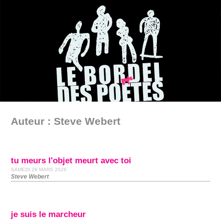
Auteur : Steve Webert
tu meurs l'objet meurt avec toi
SAMEDI 28 MARS 2026
Steve Webert
je suis le marcheur