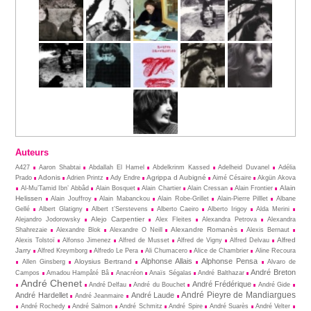
Auteurs
A427
Aaron Shabtai
Abdallah El Hamel
Abdelkrinm Kassed
Adelheid Duvanel
Adélia
Adonis
Agrippa d Aubigné
Prado
Adrien Printz
Ady Endre
Aimé Césaire
Akgün Akova
Alain
Al-Mu’Tamid Ibn’ Abbâd
Alain Bosquet
Alain Chartier
Alain Cressan
Alain Frontier
Helissen
Alain Jouffroy
Alain Mabanckou
Alain Robe-Grillet
Alain-Pierre Pilllet
Albane
Gellé
Albert Glatigny
Albert t’Serstevens
Alberto Caeiro
Alberto Irigoy
Alda Merini
Alejo Carpentier
Alejandro Jodorowsky
Alex Fleites
Alexandra Petrova
Alexandra
Alexandre Romanès
Shahrezaie
Alexandre Blok
Alexandre O Neill
Alexis Bernaut
Alfred
Alexis Tolstoï
Alfonso Jimenez
Alfred de Musset
Alfred de Vigny
Alfred Delvau
Jarry
Alfred Kreymborg
Alfredo Le Pera
Ali Chumacero
Alice de Chambrier
Aline Recoura
Alphonse Allais
Alphonse Pensa
Aloysius Bertrand
Allen Ginsberg
Alvaro de
André Breton
Campos
Amadou Hampâté Bâ
Anacréon
Anaïs Ségalas
André Balthazar
André Chenet
André Frédérique
André Delfau
André du Bouchet
André Gide
André Pieyre de Mandiargues
André Hardellet
André Laude
André Jeanmaire
André Rochedy
André Salmon
André Schmitz
André Spire
André Suarès
André Velter