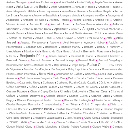
Anise
Andrea Navagero
Andréas Embiricos
Andrée Chedid
Andreï Biély
Angèle Vannier
Anita Navarrete Berbel
Koltz
Anna Akhmatova
Anna de Noailles
Annabelle Roussel
Annie
Anne Marguerite Milleliri
Anne Teyssiéras
Anne-Marie Derèse
Anne-Marie Kegels
Le Brun
Anonyme
Anonyme Bruxellois
Anonyme chinois
Anonyme vendéen
Anonymes d
Andalousie
Anthoine de Guise
Anthony Phelps
Antoine Blondin
Antoine Pol
Antoine-
Antonio
Antonin Artaud
Vincent Arnault
Antonia Pozzi
António Franco Alexandre
Aragon
Machado
Apollinaire
António Ramos Rosa
Apulée
Archibald MacLeish
Armand Robin
Aristide Bruant
Aristophane
Armand Bemer
Armand Gatti
Arménio Vieira
Attila
Arnaud de Mareuil
Arnaut Daniel
Arthur Cravan
Arturo Perez-Reverte
Attâr
József
Augusto Monterroso
Ausone
Axel Hémery
Ayukawa Nobuo
Azalaïs de
Porcairagues
Babacar Sall
Babouillec
Baptiste-Marrey
Barbara
Barbey d Aurevilly
Baudelaire
Benjamin Fondane
Béatrice Kad
Beatritz de Dia
Beatriz Vignoli
Benjamin
Benjamin Péret
Milazzo
Benno Barnard
Bernard B. Dadié
Bernard Chambaz
Bernard Dimey
Bernard Fournier
Bernard Nanga
Bernard Noël
Bernard Vargaftig
Blaise Cendrars
Bernard-Marie Koltès
Bertold Brecht
Billy Collins
Birago Diop
Blaise
de Vigenère
Blanche Sari-Flégier
Bo Breguet
Boby Lapointe
Boccace
Bonaventure des
Boris Vian
Periers
Boris Pasternak
Callimaque de Cyrène
Cal­derón
Carles Diaz
Carlito
Azevedo
Carlo Innocenzo Frugoni
Carlo Rim
Carlos Barral
Carlos César Lenzi
Carmen
Boullosa
Cassandre Urvoy
Cathares
Catherine Pozzi
Cátulo Castillo
Cécile A. Holdban
Cécile Guivarch
Céline
Céline Walter
Cervantes
Cerveri de Girona
César Capoulet
Charles Bukowski
Charles Cros
Cesare Pavese
Chantal Dupuy-Denier
Charles d
Charles Juliet
Orléans
Charles Dobzynski
Charles Dornier
Charles Guérin
Charles
Péguy
Charles Pennequin
Charles Racine
Charles Van Lerberghe
Charles Vion Dalibray
Chloé Charpentier
Charles-François Pannard
Chateaubriand
Chen Tö-yu
Chris L.
Christian Bobin
Christian Bachelin
Christian Dotremont
Christian Leroy
Christian Prigent
Christian-Erwin Andersen
Christiane Laïfaoui
Christine Chaudet
Christine de Pisan
Christophe Brégaint
Christophe Lacampagne
Claire Antoine
Claire Ceira
Claude Beausoleil
Claude Billon
Claude Le Petit
Claude de Burine
Claude Estéban
Claude Guerre
Claude Michel Cluny
Claude Mouchard
Claude Pujade-Renaud
Claude Vigée
Clément