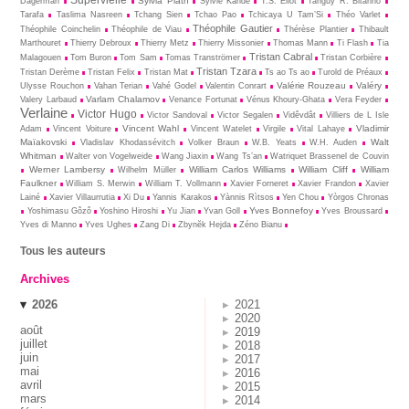
Sylvia Plath
Dagerman
Sylvie Kandé
T.S. Eliot
Tanguy R. Bitariho
Tarafa
Taslima Nasreen
Tchang Sien
Tchao Pao
Tchicaya U Tam’Si
Théo Varlet
Théophile Gautier
Théophile Coinchelin
Théophile de Viau
Thérèse Plantier
Thibault
Marthouret
Thierry Debroux
Thierry Metz
Thierry Missonier
Thomas Mann
Ti Flash
Tia
Tristan Cabral
Malagouen
Tom Buron
Tom Sam
Tomas Tranströmer
Tristan Corbière
Tristan Tzara
Tristan Derème
Tristan Felix
Tristan Mat
Ts ao Ts ao
Turold de Préaux
Valérie Rouzeau
Valéry
Ulysse Rouchon
Vahan Terian
Vahé Godel
Valentin Conrart
Varlam Chalamov
Valery Larbaud
Venance Fortunat
Vénus Khoury-Ghata
Vera Feyder
Verlaine
Victor Hugo
Victor Sandoval
Victor Segalen
Vidêvdât
Villiers de L Isle
Vincent Wahl
Vladimir
Adam
Vincent Voiture
Vincent Watelet
Virgile
Vital Lahaye
Maïakovski
Walt
Vladislav Khodassévitch
Volker Braun
W.B. Yeats
W.H. Auden
Whitman
Walter von Vogelweide
Wang Jiaxin
Wang Ts’an
Watriquet Brassenel de Couvin
Werner Lambersy
William Carlos Williams
William Cliff
William
Wilhelm Müller
Faulkner
William S. Merwin
William T. Vollmann
Xavier Forneret
Xavier Frandon
Xavier
Lainé
Xavier Villaurrutia
Xi Du
Yannis Karakos
Yànnis Rìtsos
Yen Chou
Yòrgos Chronas
Yves Bonnefoy
Yoshimasu Gôzô
Yoshino Hiroshi
Yu Jian
Yvan Goll
Yves Broussard
Yves di Manno
Yves Ughes
Zang Di
Zbynĕk Hejda
Zéno Bianu
Tous les auteurs
Archives
2026
2021
2020
août
2019
juillet
2018
juin
2017
mai
2016
avril
2015
mars
2014