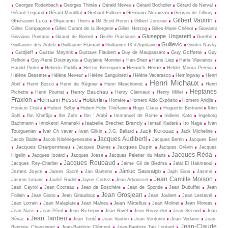
Georges Rodenbach
Georges Thinès
Gérald Neveu
Gérard Bocholier
Gérard de Nerval
Germain Nouveau
Gérard Legrand
Gérard Mordillat
Gerhard Falkner
Gervais de Tilbury
Gilbert Vautrin
Ghérasim Luca
Ghjacumu Thiers
Gil Scott-Heron
Gilbert Joncour
Gilles Compagnon
Gilles Durant de la Bergerie
Gilles Hetzog
Gilles-Marie Chénot
Giovanni
Giuseppe Ungaretti
Gioviano Pontano
Giraud de Borneil
Gisèle Prassinos
Goethe
Guillevic
Guillaume des Autelz
Guillaume Flamant
Guillaume IX d Aquitaine
Günter Navky
Guy Goffette
Gurdjieff
Gustav Meyrink
Gustave Flaubert
Guy de Maupassant
Guy
Pelhon
Guy-René Dou­may­rou
Guylaine Monnier
Han-Shan
Hans Liep
Haris Vlavianos
Heinrich Heine
Harold Pinter
Heberto Padilla
Hector Berenguer
Helder Moura Pereira
Hélène Bessette
Hélène Neveur
Hélène Sanguinetti
Hélène Vacaresco
Hemingway
Henri
Henri Michaux
Abril
Henri Bosco
Henri de Régnier
Henri Meschonnic
Henri
Heptanes
Henry Bauchau
Pichette
Henri Pourrat
Henry Clairvaux
Henry Miller
Fraxion
Hermann Hesse
Hölderlin
Homère
Homero Aldo Expósito
Homero Aridjis
Horácio Costa
Hubert Selby
Hubert-Felix Thiéfaine
Hugo Claus
Huguette Bertrand
Ibbn
Sahl
Ibn Khafâja
Ibn Zuhr
Ibn ‘ Arabî
Immanuel de Rome
Indiens Kato
Ingeborg
Isabelle Brechet Brandy
Bachmann
Innokenti Annenski
Ismaïl Kadaré
Ito Naga
Ivan
Jack Kerouac
Tourgueniev
Ivar Ch vavar
Iwan Gilkin
J.G. Ballard
Jack Micheline
Jacques Audiberti
Jacob Balde
Jacob Nibénegenesabe
Jacques Bertin
Jacques Brel
Jacques Charpentreau
Jacques Dupin
Jacques Darras
Jacques Grévin
Jacques
Jacques Réda
Higelin
Jacques Izoard
Jacques Josse
Jacques Peletier du Mans
Jacques Roubaud
Jacques Rey-Charlier
Jaime Gil de Biedma
Jalal El Hakmaoui
Jànluc Sauvaigo
James Joyce
James Sacré
Jan Baetens
Japh Eiios
Jasmin
Jean Camille Moison
Jasmin Limans
Jaufré Rudel
Jayne Cortez
Jean Arbousset
Jean Cayrol
Jean Cocteau
Jean de Boschère
Jean de Sponde
Jean Dubuffet
Jean
Jean Grosjean
Follain
Jean Giono
Jean Giraudoux
Jean Joubert
Jean Lestavel
Jean Métellus
Jean Lorrain
Jean Malaplate
Jean Malrieu
Jean Molinet
Jean Moreas
Jean Nass
Jean Pérol
Jean Richepin
Jean Rivet
Jean Rousselot
Jean Second
Jean
Jean Tardieu
Sénac
Jean Teulé
Jean Vautrin
Jean Venturini
Jean Vodaine
Jean-
Jean-Claude
Baptiste Chassignet
Jean-Baptiste Clément
Jean-Baptiste Tati Loutard