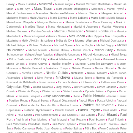
Mallarmé
Lowry
Malek Haddad
Manuel Alegre
Manuel Vázquez Montalbán
Maram al-
Marc Tison
Masri
Marc Alyn
Marc-Antoine Désaugiers
Marcabru
Marcel Aymé
Marcel Jouhandeau
Marceline Desbordes-Valmore
Marcos Siscar
Margaret Atwood
Marie Noël
Marianne Moore
Marie Alcance
Marie Etienne
Marie LeBlanc
Marie Uguay
Marie-louise Chapelle
Marilyne Bertoncini
Marina Tsvetaïeva
Mário Cesariny
Mark Z.
Danielewski
Marlène Tissot
Marta Morazzoni
Martial d Auvergne
Mathias Vincenot
Matthieu Messagier
Maurice Fombeure
Mathieu Bénézet
Mathieu Olmedo
Maurice
Max Jacob
Maeterlinck
Maurice Regnaut
Maurice Scève
Max Rippon
Max Rouquette
Menno Wigman
Maximine
Mélik Alkélâm Schahfour
Mélot du Dy
Michael Donhauser
Michel
Michael Krüger
Michael Ondaatje
Michael Speier
Michel Baglin
Michel Deguy
Houellebecq
Michel Sirey
Michel Marulle
Michel Onfray
Michel Pesch
Michèle
Miguel Hernández
Schneeberger
Miguel Ángel Asturias
Miguel de Unamuno
Miguel Torga
Mina Loy
Mìltos Sakhtoùris
Missak Médzarentz
Miyoshi Toyoichirô
Mohamed Aouine
Murielle Compère-Demarcy
Moine Jin-gak
Muriel Odoyer
Murièle Modély
Myriam
Moscona
Nahida Bessadi
Nakahara Chûya
Natalia Correia
Nazim Hikmet
Nicolaï
Nicolás Guillén
Goumilev
Nicolás Fuentes
Nietz­sche
Nikolaï Kliouïev
Níkos Alèxis
Nitcheva
Aslànoglou
Nimrod
Nino Ferrer
Nivaria Tejera
Nonnos de Panopolis
Octavio Paz
Normand de Bellefeuille
Nuno Júdice
Octave Mirbeau
Odilon-Jean Périer
Odyssèas Elỳtis
Okada Takahiko
Oleg Youriev
Olivier Barbarant
Olivier Basselin
Olivier
Cousin
Olivier de Magny
Olivier Larizza
Olivier Larronde
Ophélie Jaësan
Orphée
Oscar
Pablo Neruda
Ossip Mandelstam
Milosz
Oscarine Bosquet
Ovide
Parme Ceriset
Partition Rouge
Pascal Bonetti
Pascal Giovannetti
Pascal Riou
Pascal Ulrich
Pascual
Patrice Maltaverne
Contursi
Patrice de La Tour du Pin
Patrice Louise
Patrice
Patrick Prigent
Patricia Ryckewaert
Repusseau
Patrick Dubost
Paul André
Paul
Paul Éluard
Paul
Paul Celan
Arène
Paul Chamberland
Paul Chaulot
Paul Claudel
Fort
Paul Mari
Paul Mathieu
Paul Morand
Paul Rosario
Paul Scarron
Paul Thierrin
Paul Vincensini
Paul-Jean Toulet
Paul-Marie Lapointe
Paula Tavares
Paulo Teixeira
Pavel
Šrut
Pedro Carmona
Pedro Juan Gutiérrez
Pedro Salinas
Pèire Bec
Peire Cardenal
Peire
Vidal
Pernette du Guillet
Peter Grizzi
Pétrarque
Pétrone
Peuple Aztèque
Peuple Haussa