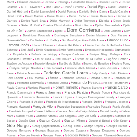
Marot
Clément Pansaers
Cochise
Coleridge
Constantin Cavafis
Corinne Guerci
Cristina
Daniel Biga
Castello
D. H. Lawrence
Dan Fante
Danaé Ecarlate
Daniel Gaultier
Daniel Hébrard
Daniel Laumesfeld
Daniel Pennac
Danielle Bohr
Dante
David Cavallo
Denise le
David Grall
David Martins
Dazaï Osamu
Denis Roche
Denise Desautels
Dantec
Didjeko
Denise Wahl Brua
Didier Manyach
Didier Trumeau
Diego Jesús
Jiménez
Dieter M. Gräf
Dìmitra Christodoùlou
Dimitri Porcu
Djaffar Benmesbah
Djalâl
Dom Corrieras
ad-Dîn Rûmî
Djamel Bouabdellah
Djamīl
Dom Gabrielli
Dom
Loupvent
Dominique Fourcade
Dominique Sampiero
Dorian Masson
Dos Passos
Edmond Dune
du Bellay
Drimaraki-Servò
Du Bartas
Du Mu
Edgar Poe
Edith Azam
Edmond Jabès
Edouard Glissant
Eduardo Del Palacio
Éléazar Ben Jacob Ha-Bavli
Elena
Émile Verhaeren
Schwarz
Emil Juliš
Émile Goudeau
Emmanuel Hocquard
Emmanuelle
K
Empédocle
Enfants de Woippy
Enrique Cadicamo
Enrique Diego Gallego
Erick
Eugène Pottier
Gaussens-Hillwater
Erri de Luca
Ethel Krauze
Étienne de La Boétie
Eugénio de Andrade
Eugenio Montale
Eusèbe de Salles
Eustorg de Beaulieu
Évariste Parny
Ezra Pound
Évelyne Salope Nourtier
Fabienne Abril-Hébrard
Fabio Pusterla
Fabrice
Federico García Lorca
Farre
Fabrice Marzuolo
Felip Gardy
Félix Fénéon
Felix Leclerc
Félix Moreau
Fénelon
Ferdinand Bascoul
Fernand Comte
Fernando de
Fernando Pessoa
Fiodor Tiouttchev
Rojas
Fernando Echevarría
Fernando Ochoa
Florent Toniello
Francis Carco
Flavia Cosma
Flaviano Pisanelli
Francis Blanche
Francis Jammes
Francis Picabia
Francis Dannemark
Francis Ponge
Francisco de
François
Quevedo
Francisco Hernández
Franck Doyen
François Cassingena-Trévedy
Cheng
François d Assise
François de Neufchateau
François Dolfini
François Jacqmin
François Villon
François Maynard
Françoise Bocquentin
Françoise Pascal
Frank Venaille
Franz Hellens
František Listopad
Frédéric Mistral
Fukyo Matoa
Gabriel Landry
Gabriel
Marc
Gabriel Yturri
Gabrielle Althen
Gao Xingjian
Gary Vila Ortíz
Gascogne
Gaspard de
Gaston Couté
Gaston Miron
Besse
Gastão Cruz
Gautier d Épinal
Géo Koger
Géo Norge
Georg Trakl
Georg Quppersimaan
George Oppen
Georges Bataille
Georges Bernanos
Georges Brassens
Georges Castera
Georges Desportes
Georges
Georges Perros
Fourest
Georges Hénein
Georges Perec
Georges Ribemont-Dessaigne