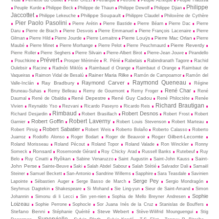
Philippe
Peuple Kurde
Philippe Beck
Philippe de Thaun
Philippe Dewolf
Philippe Djian
Jaccottet
Philippe Soupault
Philippe Lekeuche
Philippre Claudel
Philoxène de Cythère
Pier Paolo Pasolini
Pierre Arétin
Pierre Bastide
Pierre Béarn
Pierre Dac
Pierre
Daru
Pierre de Brach
Pierre Desvois
Pierre Emmanuel
Pierre François Lacenaire
Pierre
Pierre Louÿs
Pierre Mac Orlan
Gilman
Pierre Hild
Pierre Jourde
Pierre Lemaitre
Pierre
Pierre Reverdy
Maubé
Pierre Minet
Pierre Morhange
Pierre Pelot
Pierre Peuchmaurd
Pierre Roller
Pierre Seghers
Pierre Silvain
Pierre-Albert Birot
Pierre-Jean Jouve
Pirandello
Prévert
Pouchkine
Prosper Mérimée
R. Périé
Rabelais
Rabindranath Tagore
Rachid
Oulebsir
Racine
Radnóti Miklós
Raimbaud d Orange
Raimbaut d Orange
Raimbaut de
Rainer Maria Rilke
Vaqueiras
Raimon Vidal de Besalú
Ramón de Campoamor
Ramón del
Raymond Queneau
Raymond Carver
Ray Bradbury
Valle-Inclán
Régine
René Char
Bruneau-Suhas
Remy Belleau
Remy de Gourmont
Remy Froger
René
René Depestre
René Guy Cadou
Daumal
René de Obaldia
René Philoctète
Renée
Richard Brautigan
Vivien
Reynaldo Yso
Rezvani
Ricardo Paseyro
Ricardo Reis
Rimbaud
Robert Desnos
Richard Desjardin
Robert Brasillach
Robert Frost
Robert
Robert Laverny
Robert Goffin
Garnier
Robert Louis Stevenson
Robert Marteau
Robert Sabatier
Robert Pirsig
Robert Weis
Roberto Bolaño
Roberto Calasso
Roberto
Roger Gilbert-Lecomte
Juarroz
Rodolfo Alonso
Roger Bodart
Roger de Beauvoir
Roland Morisseau
Roland Pécout
Roland Topor
Roland Valade
Ron Winckler
Ronny
Ronsard
Someck
Rosemonde Gérard
Roy Chicky Arad
Russell Banks
Rutebeuf
Ruy
Ryôkan
Saint-
Belo
Ruy Cinatti
Sabine Venaruzzo
Saint Augustin
Saint-John Kauss
John Perse
Sainte-Beuve
Saki
Salah Abdel Sabour
Salah Stétié
Salvador Dali
Samaël
Steiner
Samuel Beckett
San-Antonio
Sandrine Willems
Sapphire
Sara Teasdale
Savinien
Serge Pey
Lapointe
Sébastien Auger
Serge Basso de March
Sergio Mondragón
Seyhmus Dagtekin
Shakespeare
Si Mohand
Sie Ling-yun
Sieur de Saint-Amand
Simon
Sophie
Johannin
Simonu di li Lecci
Sin yen-nien
Sophia de Mello Breyner Andresen
Loizeau
Sophie Perrone
Sophocle
Sor Juana Inés de la Cruz
Stanislas de Bouffers
Stefano Benni
Steve Webert
Stéphanie Quérité
Stève-Wilifrid Mounguengui
Stig
Supervielle