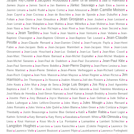
Jacques Roubaud
Jacques Rey-Charlier
Jaime Gil de Biedma
Jalal El Hakmaoui
Jànluc Sauvaigo
James Joyce
James Sacré
Jan Baetens
Japh Eiios
Jasmin
Jean Camille Moison
Jasmin Limans
Jaufré Rudel
Jayne Cortez
Jean Arbousset
Jean Cayrol
Jean Cocteau
Jean de Boschère
Jean de Sponde
Jean Dubuffet
Jean
Jean Grosjean
Follain
Jean Giono
Jean Giraudoux
Jean Joubert
Jean Lestavel
Jean Métellus
Jean Lorrain
Jean Malaplate
Jean Malrieu
Jean Molinet
Jean Moreas
Jean Nass
Jean Pérol
Jean Richepin
Jean Rivet
Jean Rousselot
Jean Second
Jean
Jean Tardieu
Sénac
Jean Teulé
Jean Vautrin
Jean Venturini
Jean Vodaine
Jean-
Jean-Claude
Baptiste Chassignet
Jean-Baptiste Clément
Jean-Baptiste Tati Loutard
Pirotte
Jean-Claude Renard
Jean-Damien Chéné
Jean-François Payfa
Jean-Henri
Fabre
Jean-Jacques Bedu
Jean-Jacques Marimbert
Jean-Jacques Viton
Jean-Louis
Giovannoni
Jean-Louis Houchard
Jean-Luc Godard
Jean-Luc Sarré
Jean-Marc Couvé
Jean-Marc Thevenin
Jean-Marie Barnaud
Jean-Michel Espitallier
Jean-Michel Maulpoix
Jean-Paul Klée
Jean-Michel Sananes
Jean-Paul de Dadelsen
Jean-Paul Ducarteron
Jean-Pierre Duprey
Jean-Paul Sermonte
Jean-Pierre Bobillot
Jean-Pierre Lesieur
Jean-
Jean-Pierre Siméon
Jean-Pierre Verheggen
Pierre Martinet
Jean-Richard Laforest
Jim
Jean-Roch Coignet
Jean-Yves Masson
Jehan Mayoux
Jehan Regnier
Jehan Rictus
Harrison
Jim Thompson
Jo Nousse
Joakim Afoutni
Joël des Rosiers
Johannes Kühn
Jorge Luis Borges
Jos Roy
John Keats
John Muir
Jorge de Sena
José Agostinho
Baptista
José F. A. Oliver
José Hierro
José María Valverde
José Tolentino Mendonça
José-Maria de Heredia
José-Simon Narvaez
Josef Kainar
Joseph Brodsky
Josette Bernard
Josette Pietri
Josy Blutaud
Joyce Mansour
Juan Bauer
Juan Gelman
Jude Stéfan
Jules Mougin
Jules Laforgue
Jules Renard
Jules Lefèvre-Deumier
Jules Marry
Jules Romains
Jules Verne
Julie Quéré
Julien Blaine
Julien Green
Julio Cortázar
Jürgen
Kader Rabia
Theobaldy
Justin Beausonge
Justine Blue Gerland
Kabîr
Karel Logist
Kiki Dimoula
Kathrin Schmidt
Katy Bernard
Katy Remy
Kawabata
Kenneth White
King
La Fontaine
Lamartine
Lieou
Knut Hamsun
Kouo Mo-Jo
Lambert Schlechter
Langston Hughes
Lao-tseu
Laura Kasischke
Laure (Colette Peignot)
Laurence De
Lautréamont
Biasi
Laurence Vielle
Laurent Bouisset
Laurent Pépin
Lawrence Ferlinghetti