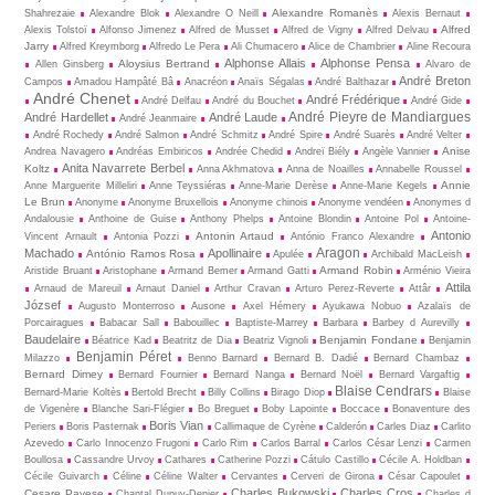
Alexandre Romanès
Shahrezaie
Alexandre Blok
Alexandre O Neill
Alexis Bernaut
Alfred
Alexis Tolstoï
Alfonso Jimenez
Alfred de Musset
Alfred de Vigny
Alfred Delvau
Jarry
Alfred Kreymborg
Alfredo Le Pera
Ali Chumacero
Alice de Chambrier
Aline Recoura
Alphonse Allais
Alphonse Pensa
Aloysius Bertrand
Allen Ginsberg
Alvaro de
André Breton
Campos
Amadou Hampâté Bâ
Anacréon
Anaïs Ségalas
André Balthazar
André Chenet
André Frédérique
André Delfau
André du Bouchet
André Gide
André Pieyre de Mandiargues
André Hardellet
André Laude
André Jeanmaire
André Rochedy
André Salmon
André Schmitz
André Spire
André Suarès
André Velter
Anise
Andrea Navagero
Andréas Embiricos
Andrée Chedid
Andreï Biély
Angèle Vannier
Anita Navarrete Berbel
Koltz
Anna Akhmatova
Anna de Noailles
Annabelle Roussel
Annie
Anne Marguerite Milleliri
Anne Teyssiéras
Anne-Marie Derèse
Anne-Marie Kegels
Le Brun
Anonyme
Anonyme Bruxellois
Anonyme chinois
Anonyme vendéen
Anonymes d
Andalousie
Anthoine de Guise
Anthony Phelps
Antoine Blondin
Antoine Pol
Antoine-
Antonio
Antonin Artaud
Vincent Arnault
Antonia Pozzi
António Franco Alexandre
Aragon
Machado
Apollinaire
António Ramos Rosa
Apulée
Archibald MacLeish
Armand Robin
Aristide Bruant
Aristophane
Armand Bemer
Armand Gatti
Arménio Vieira
Attila
Arnaud de Mareuil
Arnaut Daniel
Arthur Cravan
Arturo Perez-Reverte
Attâr
József
Augusto Monterroso
Ausone
Axel Hémery
Ayukawa Nobuo
Azalaïs de
Porcairagues
Babacar Sall
Babouillec
Baptiste-Marrey
Barbara
Barbey d Aurevilly
Baudelaire
Benjamin Fondane
Béatrice Kad
Beatritz de Dia
Beatriz Vignoli
Benjamin
Benjamin Péret
Milazzo
Benno Barnard
Bernard B. Dadié
Bernard Chambaz
Bernard Dimey
Bernard Fournier
Bernard Nanga
Bernard Noël
Bernard Vargaftig
Blaise Cendrars
Bernard-Marie Koltès
Bertold Brecht
Billy Collins
Birago Diop
Blaise
de Vigenère
Blanche Sari-Flégier
Bo Breguet
Boby Lapointe
Boccace
Bonaventure des
Boris Vian
Periers
Boris Pasternak
Callimaque de Cyrène
Cal­derón
Carles Diaz
Carlito
Azevedo
Carlo Innocenzo Frugoni
Carlo Rim
Carlos Barral
Carlos César Lenzi
Carmen
Boullosa
Cassandre Urvoy
Cathares
Catherine Pozzi
Cátulo Castillo
Cécile A. Holdban
Cécile Guivarch
Céline
Céline Walter
Cervantes
Cerveri de Girona
César Capoulet
Charles Bukowski
Charles Cros
Cesare Pavese
Chantal Dupuy-Denier
Charles d