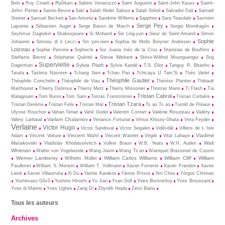
Ryôkan
Saint-
Belo
Ruy Cinatti
Sabine Venaruzzo
Saint Augustin
Saint-John Kauss
John Perse
Sainte-Beuve
Saki
Salah Abdel Sabour
Salah Stétié
Salvador Dali
Samaël
Steiner
Samuel Beckett
San-Antonio
Sandrine Willems
Sapphire
Sara Teasdale
Savinien
Serge Pey
Lapointe
Sébastien Auger
Serge Basso de March
Sergio Mondragón
Seyhmus Dagtekin
Shakespeare
Si Mohand
Sie Ling-yun
Sieur de Saint-Amand
Simon
Sophie
Johannin
Simonu di li Lecci
Sin yen-nien
Sophia de Mello Breyner Andresen
Loizeau
Sophie Perrone
Sophocle
Sor Juana Inés de la Cruz
Stanislas de Bouffers
Stefano Benni
Steve Webert
Stéphanie Quérité
Stève-Wilifrid Mounguengui
Stig
Supervielle
Sylvia Plath
Dagerman
Sylvie Kandé
T.S. Eliot
Tanguy R. Bitariho
Tarafa
Taslima Nasreen
Tchang Sien
Tchao Pao
Tchicaya U Tam’Si
Théo Varlet
Théophile Gautier
Théophile Coinchelin
Théophile de Viau
Thérèse Plantier
Thibault
Marthouret
Thierry Debroux
Thierry Metz
Thierry Missonier
Thomas Mann
Ti Flash
Tia
Tristan Cabral
Malagouen
Tom Buron
Tom Sam
Tomas Tranströmer
Tristan Corbière
Tristan Tzara
Tristan Derème
Tristan Felix
Tristan Mat
Ts ao Ts ao
Turold de Préaux
Valérie Rouzeau
Valéry
Ulysse Rouchon
Vahan Terian
Vahé Godel
Valentin Conrart
Varlam Chalamov
Valery Larbaud
Venance Fortunat
Vénus Khoury-Ghata
Vera Feyder
Verlaine
Victor Hugo
Victor Sandoval
Victor Segalen
Vidêvdât
Villiers de L Isle
Vincent Wahl
Vladimir
Adam
Vincent Voiture
Vincent Watelet
Virgile
Vital Lahaye
Maïakovski
Walt
Vladislav Khodassévitch
Volker Braun
W.B. Yeats
W.H. Auden
Whitman
Walter von Vogelweide
Wang Jiaxin
Wang Ts’an
Watriquet Brassenel de Couvin
Werner Lambersy
William Carlos Williams
William Cliff
William
Wilhelm Müller
Faulkner
William S. Merwin
William T. Vollmann
Xavier Forneret
Xavier Frandon
Xavier
Lainé
Xavier Villaurrutia
Xi Du
Yannis Karakos
Yànnis Rìtsos
Yen Chou
Yòrgos Chronas
Yves Bonnefoy
Yoshimasu Gôzô
Yoshino Hiroshi
Yu Jian
Yvan Goll
Yves Broussard
Yves di Manno
Yves Ughes
Zang Di
Zbynĕk Hejda
Zéno Bianu
Tous les auteurs
Archives