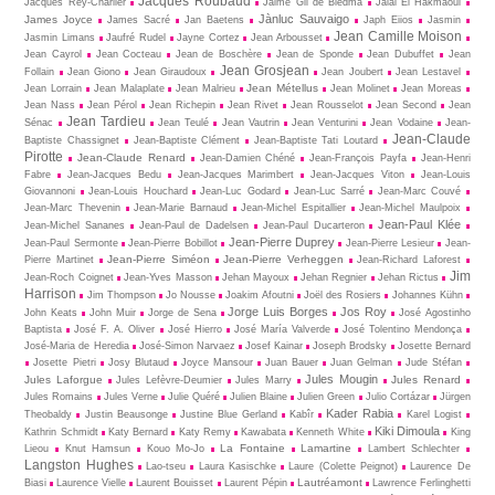
Jacques Roubaud
Jacques Rey-Charlier
Jaime Gil de Biedma
Jalal El Hakmaoui
Jànluc Sauvaigo
James Joyce
James Sacré
Jan Baetens
Japh Eiios
Jasmin
Jean Camille Moison
Jasmin Limans
Jaufré Rudel
Jayne Cortez
Jean Arbousset
Jean Cayrol
Jean Cocteau
Jean de Boschère
Jean de Sponde
Jean Dubuffet
Jean
Jean Grosjean
Follain
Jean Giono
Jean Giraudoux
Jean Joubert
Jean Lestavel
Jean Métellus
Jean Lorrain
Jean Malaplate
Jean Malrieu
Jean Molinet
Jean Moreas
Jean Nass
Jean Pérol
Jean Richepin
Jean Rivet
Jean Rousselot
Jean Second
Jean
Jean Tardieu
Sénac
Jean Teulé
Jean Vautrin
Jean Venturini
Jean Vodaine
Jean-
Jean-Claude
Baptiste Chassignet
Jean-Baptiste Clément
Jean-Baptiste Tati Loutard
Pirotte
Jean-Claude Renard
Jean-Damien Chéné
Jean-François Payfa
Jean-Henri
Fabre
Jean-Jacques Bedu
Jean-Jacques Marimbert
Jean-Jacques Viton
Jean-Louis
Giovannoni
Jean-Louis Houchard
Jean-Luc Godard
Jean-Luc Sarré
Jean-Marc Couvé
Jean-Marc Thevenin
Jean-Marie Barnaud
Jean-Michel Espitallier
Jean-Michel Maulpoix
Jean-Paul Klée
Jean-Michel Sananes
Jean-Paul de Dadelsen
Jean-Paul Ducarteron
Jean-Pierre Duprey
Jean-Paul Sermonte
Jean-Pierre Bobillot
Jean-Pierre Lesieur
Jean-
Jean-Pierre Siméon
Jean-Pierre Verheggen
Pierre Martinet
Jean-Richard Laforest
Jim
Jean-Roch Coignet
Jean-Yves Masson
Jehan Mayoux
Jehan Regnier
Jehan Rictus
Harrison
Jim Thompson
Jo Nousse
Joakim Afoutni
Joël des Rosiers
Johannes Kühn
Jorge Luis Borges
Jos Roy
John Keats
John Muir
Jorge de Sena
José Agostinho
Baptista
José F. A. Oliver
José Hierro
José María Valverde
José Tolentino Mendonça
José-Maria de Heredia
José-Simon Narvaez
Josef Kainar
Joseph Brodsky
Josette Bernard
Josette Pietri
Josy Blutaud
Joyce Mansour
Juan Bauer
Juan Gelman
Jude Stéfan
Jules Mougin
Jules Laforgue
Jules Renard
Jules Lefèvre-Deumier
Jules Marry
Jules Romains
Jules Verne
Julie Quéré
Julien Blaine
Julien Green
Julio Cortázar
Jürgen
Kader Rabia
Theobaldy
Justin Beausonge
Justine Blue Gerland
Kabîr
Karel Logist
Kiki Dimoula
Kathrin Schmidt
Katy Bernard
Katy Remy
Kawabata
Kenneth White
King
La Fontaine
Lamartine
Lieou
Knut Hamsun
Kouo Mo-Jo
Lambert Schlechter
Langston Hughes
Lao-tseu
Laura Kasischke
Laure (Colette Peignot)
Laurence De
Lautréamont
Biasi
Laurence Vielle
Laurent Bouisset
Laurent Pépin
Lawrence Ferlinghetti