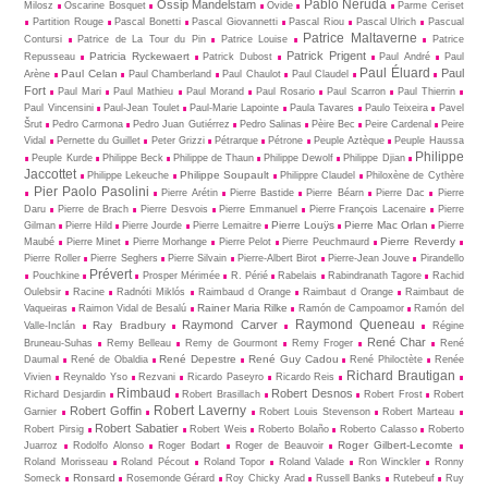
Pablo Neruda
Ossip Mandelstam
Milosz
Oscarine Bosquet
Ovide
Parme Ceriset
Partition Rouge
Pascal Bonetti
Pascal Giovannetti
Pascal Riou
Pascal Ulrich
Pascual
Patrice Maltaverne
Contursi
Patrice de La Tour du Pin
Patrice Louise
Patrice
Patrick Prigent
Patricia Ryckewaert
Repusseau
Patrick Dubost
Paul André
Paul
Paul Éluard
Paul
Paul Celan
Arène
Paul Chamberland
Paul Chaulot
Paul Claudel
Fort
Paul Mari
Paul Mathieu
Paul Morand
Paul Rosario
Paul Scarron
Paul Thierrin
Paul Vincensini
Paul-Jean Toulet
Paul-Marie Lapointe
Paula Tavares
Paulo Teixeira
Pavel
Šrut
Pedro Carmona
Pedro Juan Gutiérrez
Pedro Salinas
Pèire Bec
Peire Cardenal
Peire
Vidal
Pernette du Guillet
Peter Grizzi
Pétrarque
Pétrone
Peuple Aztèque
Peuple Haussa
Philippe
Peuple Kurde
Philippe Beck
Philippe de Thaun
Philippe Dewolf
Philippe Djian
Jaccottet
Philippe Soupault
Philippe Lekeuche
Philippre Claudel
Philoxène de Cythère
Pier Paolo Pasolini
Pierre Arétin
Pierre Bastide
Pierre Béarn
Pierre Dac
Pierre
Daru
Pierre de Brach
Pierre Desvois
Pierre Emmanuel
Pierre François Lacenaire
Pierre
Pierre Louÿs
Pierre Mac Orlan
Gilman
Pierre Hild
Pierre Jourde
Pierre Lemaitre
Pierre
Pierre Reverdy
Maubé
Pierre Minet
Pierre Morhange
Pierre Pelot
Pierre Peuchmaurd
Pierre Roller
Pierre Seghers
Pierre Silvain
Pierre-Albert Birot
Pierre-Jean Jouve
Pirandello
Prévert
Pouchkine
Prosper Mérimée
R. Périé
Rabelais
Rabindranath Tagore
Rachid
Oulebsir
Racine
Radnóti Miklós
Raimbaud d Orange
Raimbaut d Orange
Raimbaut de
Rainer Maria Rilke
Vaqueiras
Raimon Vidal de Besalú
Ramón de Campoamor
Ramón del
Raymond Queneau
Raymond Carver
Ray Bradbury
Valle-Inclán
Régine
René Char
Bruneau-Suhas
Remy Belleau
Remy de Gourmont
Remy Froger
René
René Depestre
René Guy Cadou
Daumal
René de Obaldia
René Philoctète
Renée
Richard Brautigan
Vivien
Reynaldo Yso
Rezvani
Ricardo Paseyro
Ricardo Reis
Rimbaud
Robert Desnos
Richard Desjardin
Robert Brasillach
Robert Frost
Robert
Robert Laverny
Robert Goffin
Garnier
Robert Louis Stevenson
Robert Marteau
Robert Sabatier
Robert Pirsig
Robert Weis
Roberto Bolaño
Roberto Calasso
Roberto
Roger Gilbert-Lecomte
Juarroz
Rodolfo Alonso
Roger Bodart
Roger de Beauvoir
Roland Morisseau
Roland Pécout
Roland Topor
Roland Valade
Ron Winckler
Ronny
Ronsard
Someck
Rosemonde Gérard
Roy Chicky Arad
Russell Banks
Rutebeuf
Ruy