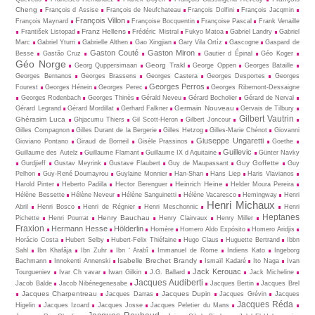
Cheng
François d Assise
François de Neufchateau
François Dolfini
François Jacqmin
François Villon
François Maynard
Françoise Bocquentin
Françoise Pascal
Frank Venaille
Franz Hellens
František Listopad
Frédéric Mistral
Fukyo Matoa
Gabriel Landry
Gabriel
Marc
Gabriel Yturri
Gabrielle Althen
Gao Xingjian
Gary Vila Ortíz
Gascogne
Gaspard de
Gaston Couté
Gaston Miron
Besse
Gastão Cruz
Gautier d Épinal
Géo Koger
Géo Norge
Georg Trakl
Georg Quppersimaan
George Oppen
Georges Bataille
Georges Bernanos
Georges Brassens
Georges Castera
Georges Desportes
Georges
Georges Perros
Fourest
Georges Hénein
Georges Perec
Georges Ribemont-Dessaigne
Georges Rodenbach
Georges Thinès
Gérald Neveu
Gérard Bocholier
Gérard de Nerval
Germain Nouveau
Gérard Legrand
Gérard Mordillat
Gerhard Falkner
Gervais de Tilbury
Gilbert Vautrin
Ghérasim Luca
Ghjacumu Thiers
Gil Scott-Heron
Gilbert Joncour
Gilles Compagnon
Gilles Durant de la Bergerie
Gilles Hetzog
Gilles-Marie Chénot
Giovanni
Giuseppe Ungaretti
Gioviano Pontano
Giraud de Borneil
Gisèle Prassinos
Goethe
Guillevic
Guillaume des Autelz
Guillaume Flamant
Guillaume IX d Aquitaine
Günter Navky
Guy Goffette
Gurdjieff
Gustav Meyrink
Gustave Flaubert
Guy de Maupassant
Guy
Pelhon
Guy-René Dou­may­rou
Guylaine Monnier
Han-Shan
Hans Liep
Haris Vlavianos
Heinrich Heine
Harold Pinter
Heberto Padilla
Hector Berenguer
Helder Moura Pereira
Hélène Bessette
Hélène Neveur
Hélène Sanguinetti
Hélène Vacaresco
Hemingway
Henri
Henri Michaux
Abril
Henri Bosco
Henri de Régnier
Henri Meschonnic
Henri
Heptanes
Henry Bauchau
Pichette
Henri Pourrat
Henry Clairvaux
Henry Miller
Fraxion
Hermann Hesse
Hölderlin
Homère
Homero Aldo Expósito
Homero Aridjis
Horácio Costa
Hubert Selby
Hubert-Felix Thiéfaine
Hugo Claus
Huguette Bertrand
Ibbn
Sahl
Ibn Khafâja
Ibn Zuhr
Ibn ‘ Arabî
Immanuel de Rome
Indiens Kato
Ingeborg
Isabelle Brechet Brandy
Bachmann
Innokenti Annenski
Ismaïl Kadaré
Ito Naga
Ivan
Jack Kerouac
Tourgueniev
Ivar Ch vavar
Iwan Gilkin
J.G. Ballard
Jack Micheline
Jacques Audiberti
Jacob Balde
Jacob Nibénegenesabe
Jacques Bertin
Jacques Brel
Jacques Charpentreau
Jacques Dupin
Jacques Darras
Jacques Grévin
Jacques
Jacques Réda
Higelin
Jacques Izoard
Jacques Josse
Jacques Peletier du Mans