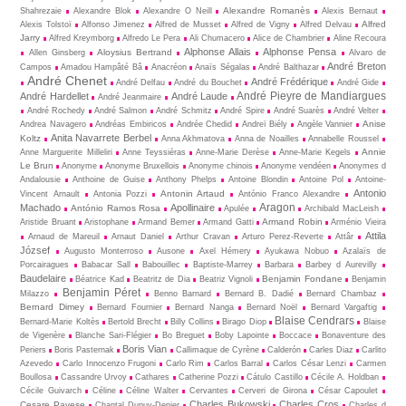
Alexandre Romanès
Shahrezaie
Alexandre Blok
Alexandre O Neill
Alexis Bernaut
Alfred
Alexis Tolstoï
Alfonso Jimenez
Alfred de Musset
Alfred de Vigny
Alfred Delvau
Jarry
Alfred Kreymborg
Alfredo Le Pera
Ali Chumacero
Alice de Chambrier
Aline Recoura
Alphonse Allais
Alphonse Pensa
Aloysius Bertrand
Allen Ginsberg
Alvaro de
André Breton
Campos
Amadou Hampâté Bâ
Anacréon
Anaïs Ségalas
André Balthazar
André Chenet
André Frédérique
André Delfau
André du Bouchet
André Gide
André Pieyre de Mandiargues
André Hardellet
André Laude
André Jeanmaire
André Rochedy
André Salmon
André Schmitz
André Spire
André Suarès
André Velter
Anise
Andrea Navagero
Andréas Embiricos
Andrée Chedid
Andreï Biély
Angèle Vannier
Anita Navarrete Berbel
Koltz
Anna Akhmatova
Anna de Noailles
Annabelle Roussel
Annie
Anne Marguerite Milleliri
Anne Teyssiéras
Anne-Marie Derèse
Anne-Marie Kegels
Le Brun
Anonyme
Anonyme Bruxellois
Anonyme chinois
Anonyme vendéen
Anonymes d
Andalousie
Anthoine de Guise
Anthony Phelps
Antoine Blondin
Antoine Pol
Antoine-
Antonio
Antonin Artaud
Vincent Arnault
Antonia Pozzi
António Franco Alexandre
Aragon
Machado
Apollinaire
António Ramos Rosa
Apulée
Archibald MacLeish
Armand Robin
Aristide Bruant
Aristophane
Armand Bemer
Armand Gatti
Arménio Vieira
Attila
Arnaud de Mareuil
Arnaut Daniel
Arthur Cravan
Arturo Perez-Reverte
Attâr
József
Augusto Monterroso
Ausone
Axel Hémery
Ayukawa Nobuo
Azalaïs de
Porcairagues
Babacar Sall
Babouillec
Baptiste-Marrey
Barbara
Barbey d Aurevilly
Baudelaire
Benjamin Fondane
Béatrice Kad
Beatritz de Dia
Beatriz Vignoli
Benjamin
Benjamin Péret
Milazzo
Benno Barnard
Bernard B. Dadié
Bernard Chambaz
Bernard Dimey
Bernard Fournier
Bernard Nanga
Bernard Noël
Bernard Vargaftig
Blaise Cendrars
Bernard-Marie Koltès
Bertold Brecht
Billy Collins
Birago Diop
Blaise
de Vigenère
Blanche Sari-Flégier
Bo Breguet
Boby Lapointe
Boccace
Bonaventure des
Boris Vian
Periers
Boris Pasternak
Callimaque de Cyrène
Cal­derón
Carles Diaz
Carlito
Azevedo
Carlo Innocenzo Frugoni
Carlo Rim
Carlos Barral
Carlos César Lenzi
Carmen
Boullosa
Cassandre Urvoy
Cathares
Catherine Pozzi
Cátulo Castillo
Cécile A. Holdban
Cécile Guivarch
Céline
Céline Walter
Cervantes
Cerveri de Girona
César Capoulet
Charles Bukowski
Charles Cros
Cesare Pavese
Chantal Dupuy-Denier
Charles d