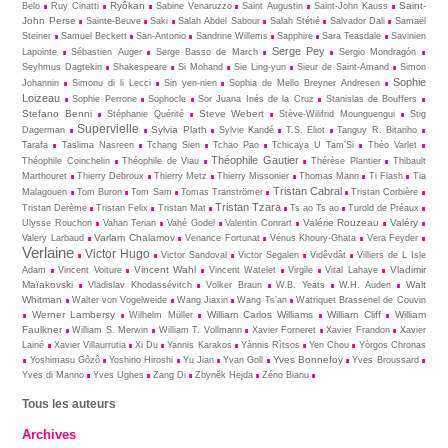
Ryôkan
Saint-
Belo
Ruy Cinatti
Sabine Venaruzzo
Saint Augustin
Saint-John Kauss
John Perse
Sainte-Beuve
Saki
Salah Abdel Sabour
Salah Stétié
Salvador Dali
Samaël
Steiner
Samuel Beckett
San-Antonio
Sandrine Willems
Sapphire
Sara Teasdale
Savinien
Serge Pey
Lapointe
Sébastien Auger
Serge Basso de March
Sergio Mondragón
Seyhmus Dagtekin
Shakespeare
Si Mohand
Sie Ling-yun
Sieur de Saint-Amand
Simon
Sophie
Johannin
Simonu di li Lecci
Sin yen-nien
Sophia de Mello Breyner Andresen
Loizeau
Sophie Perrone
Sophocle
Sor Juana Inés de la Cruz
Stanislas de Bouffers
Stefano Benni
Steve Webert
Stéphanie Quérité
Stève-Wilifrid Mounguengui
Stig
Supervielle
Sylvia Plath
Dagerman
Sylvie Kandé
T.S. Eliot
Tanguy R. Bitariho
Tarafa
Taslima Nasreen
Tchang Sien
Tchao Pao
Tchicaya U Tam’Si
Théo Varlet
Théophile Gautier
Théophile Coinchelin
Théophile de Viau
Thérèse Plantier
Thibault
Marthouret
Thierry Debroux
Thierry Metz
Thierry Missonier
Thomas Mann
Ti Flash
Tia
Tristan Cabral
Malagouen
Tom Buron
Tom Sam
Tomas Tranströmer
Tristan Corbière
Tristan Tzara
Tristan Derème
Tristan Felix
Tristan Mat
Ts ao Ts ao
Turold de Préaux
Valérie Rouzeau
Valéry
Ulysse Rouchon
Vahan Terian
Vahé Godel
Valentin Conrart
Varlam Chalamov
Valery Larbaud
Venance Fortunat
Vénus Khoury-Ghata
Vera Feyder
Verlaine
Victor Hugo
Victor Sandoval
Victor Segalen
Vidêvdât
Villiers de L Isle
Vincent Wahl
Vladimir
Adam
Vincent Voiture
Vincent Watelet
Virgile
Vital Lahaye
Maïakovski
Walt
Vladislav Khodassévitch
Volker Braun
W.B. Yeats
W.H. Auden
Whitman
Walter von Vogelweide
Wang Jiaxin
Wang Ts’an
Watriquet Brassenel de Couvin
Werner Lambersy
William Carlos Williams
William Cliff
William
Wilhelm Müller
Faulkner
William S. Merwin
William T. Vollmann
Xavier Forneret
Xavier Frandon
Xavier
Lainé
Xavier Villaurrutia
Xi Du
Yannis Karakos
Yànnis Rìtsos
Yen Chou
Yòrgos Chronas
Yves Bonnefoy
Yoshimasu Gôzô
Yoshino Hiroshi
Yu Jian
Yvan Goll
Yves Broussard
Yves di Manno
Yves Ughes
Zang Di
Zbynĕk Hejda
Zéno Bianu
Tous les auteurs
Archives