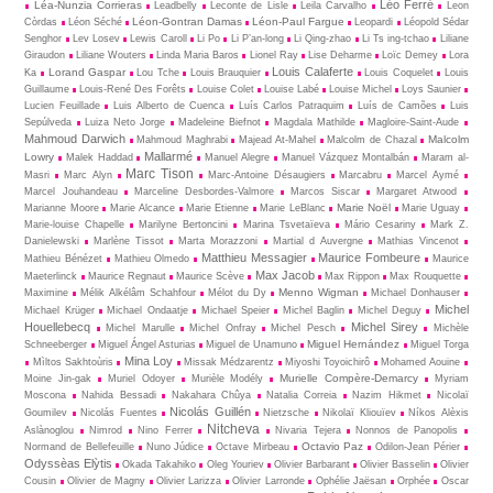
Léo Ferré
Léa-Nunzia Corrieras
Leadbelly
Leconte de Lisle
Leila Carvalho
Leon
Léon-Gontran Damas
Léon-Paul Fargue
Còrdas
Léon Séché
Leopardi
Léopold Sédar
Senghor
Lev Losev
Lewis Caroll
Li Po
Li P’an-long
Li Qing-zhao
Li Ts ing-tchao
Liliane
Giraudon
Liliane Wouters
Linda Maria Baros
Lionel Ray
Lise Deharme
Loïc Demey
Lora
Louis Calaferte
Lorand Gaspar
Ka
Lou Tche
Louis Brauquier
Louis Coquelet
Louis
Guillaume
Louis-René Des Forêts
Louise Colet
Louise Labé
Louise Michel
Loys Saunier
Lucien Feuillade
Luis Alberto de Cuenca
Luís Carlos Patraquim
Luís de Camões
Luis
Sepúlveda
Luiza Neto Jorge
Madeleine Biefnot
Magdala Mathilde
Magloire-Saint-Aude
Mahmoud Darwich
Malcolm
Mahmoud Maghrabi
Majead At-Mahel
Malcolm de Chazal
Mallarmé
Lowry
Malek Haddad
Manuel Alegre
Manuel Vázquez Montalbán
Maram al-
Marc Tison
Masri
Marc Alyn
Marc-Antoine Désaugiers
Marcabru
Marcel Aymé
Marcel Jouhandeau
Marceline Desbordes-Valmore
Marcos Siscar
Margaret Atwood
Marie Noël
Marianne Moore
Marie Alcance
Marie Etienne
Marie LeBlanc
Marie Uguay
Marie-louise Chapelle
Marilyne Bertoncini
Marina Tsvetaïeva
Mário Cesariny
Mark Z.
Danielewski
Marlène Tissot
Marta Morazzoni
Martial d Auvergne
Mathias Vincenot
Matthieu Messagier
Maurice Fombeure
Mathieu Bénézet
Mathieu Olmedo
Maurice
Max Jacob
Maeterlinck
Maurice Regnaut
Maurice Scève
Max Rippon
Max Rouquette
Menno Wigman
Maximine
Mélik Alkélâm Schahfour
Mélot du Dy
Michael Donhauser
Michel
Michael Krüger
Michael Ondaatje
Michael Speier
Michel Baglin
Michel Deguy
Houellebecq
Michel Sirey
Michel Marulle
Michel Onfray
Michel Pesch
Michèle
Miguel Hernández
Schneeberger
Miguel Ángel Asturias
Miguel de Unamuno
Miguel Torga
Mina Loy
Mìltos Sakhtoùris
Missak Médzarentz
Miyoshi Toyoichirô
Mohamed Aouine
Murielle Compère-Demarcy
Moine Jin-gak
Muriel Odoyer
Murièle Modély
Myriam
Moscona
Nahida Bessadi
Nakahara Chûya
Natalia Correia
Nazim Hikmet
Nicolaï
Nicolás Guillén
Goumilev
Nicolás Fuentes
Nietz­sche
Nikolaï Kliouïev
Níkos Alèxis
Nitcheva
Aslànoglou
Nimrod
Nino Ferrer
Nivaria Tejera
Nonnos de Panopolis
Octavio Paz
Normand de Bellefeuille
Nuno Júdice
Octave Mirbeau
Odilon-Jean Périer
Odyssèas Elỳtis
Okada Takahiko
Oleg Youriev
Olivier Barbarant
Olivier Basselin
Olivier
Cousin
Olivier de Magny
Olivier Larizza
Olivier Larronde
Ophélie Jaësan
Orphée
Oscar