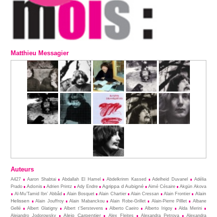
Matthieu Messagier
Auteurs
A427
Aaron Shabtai
Abdallah El Hamel
Abdelkrinm Kassed
Adelheid Duvanel
Adélia
Adonis
Agrippa d Aubigné
Prado
Adrien Printz
Ady Endre
Aimé Césaire
Akgün Akova
Alain
Al-Mu’Tamid Ibn’ Abbâd
Alain Bosquet
Alain Chartier
Alain Cressan
Alain Frontier
Helissen
Alain Jouffroy
Alain Mabanckou
Alain Robe-Grillet
Alain-Pierre Pilllet
Albane
Gellé
Albert Glatigny
Albert t’Serstevens
Alberto Caeiro
Alberto Irigoy
Alda Merini
Alejo Carpentier
Alejandro Jodorowsky
Alex Fleites
Alexandra Petrova
Alexandra