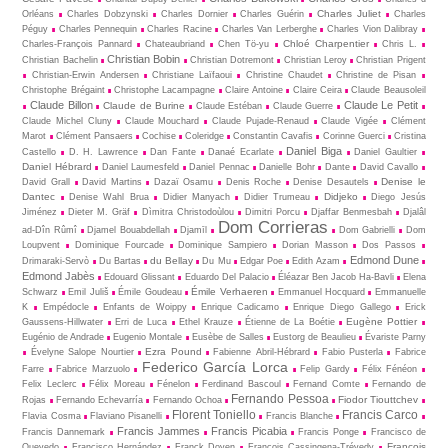
Charles Juliet
Orléans
Charles Dobzynski
Charles Dornier
Charles Guérin
Charles
Péguy
Charles Pennequin
Charles Racine
Charles Van Lerberghe
Charles Vion Dalibray
Chloé Charpentier
Charles-François Pannard
Chateaubriand
Chen Tö-yu
Chris L.
Christian Bobin
Christian Bachelin
Christian Dotremont
Christian Leroy
Christian Prigent
Christian-Erwin Andersen
Christiane Laïfaoui
Christine Chaudet
Christine de Pisan
Christophe Brégaint
Christophe Lacampagne
Claire Antoine
Claire Ceira
Claude Beausoleil
Claude Billon
Claude Le Petit
Claude de Burine
Claude Estéban
Claude Guerre
Claude Michel Cluny
Claude Mouchard
Claude Pujade-Renaud
Claude Vigée
Clément
Marot
Clément Pansaers
Cochise
Coleridge
Constantin Cavafis
Corinne Guerci
Cristina
Daniel Biga
Castello
D. H. Lawrence
Dan Fante
Danaé Ecarlate
Daniel Gaultier
Daniel Hébrard
Daniel Laumesfeld
Daniel Pennac
Danielle Bohr
Dante
David Cavallo
Denise le
David Grall
David Martins
Dazaï Osamu
Denis Roche
Denise Desautels
Dantec
Didjeko
Denise Wahl Brua
Didier Manyach
Didier Trumeau
Diego Jesús
Jiménez
Dieter M. Gräf
Dìmitra Christodoùlou
Dimitri Porcu
Djaffar Benmesbah
Djalâl
Dom Corrieras
ad-Dîn Rûmî
Djamel Bouabdellah
Djamīl
Dom Gabrielli
Dom
Loupvent
Dominique Fourcade
Dominique Sampiero
Dorian Masson
Dos Passos
Edmond Dune
du Bellay
Drimaraki-Servò
Du Bartas
Du Mu
Edgar Poe
Edith Azam
Edmond Jabès
Edouard Glissant
Eduardo Del Palacio
Éléazar Ben Jacob Ha-Bavli
Elena
Émile Verhaeren
Schwarz
Emil Juliš
Émile Goudeau
Emmanuel Hocquard
Emmanuelle
K
Empédocle
Enfants de Woippy
Enrique Cadicamo
Enrique Diego Gallego
Erick
Eugène Pottier
Gaussens-Hillwater
Erri de Luca
Ethel Krauze
Étienne de La Boétie
Eugénio de Andrade
Eugenio Montale
Eusèbe de Salles
Eustorg de Beaulieu
Évariste Parny
Ezra Pound
Évelyne Salope Nourtier
Fabienne Abril-Hébrard
Fabio Pusterla
Fabrice
Federico García Lorca
Farre
Fabrice Marzuolo
Felip Gardy
Félix Fénéon
Felix Leclerc
Félix Moreau
Fénelon
Ferdinand Bascoul
Fernand Comte
Fernando de
Fernando Pessoa
Fiodor Tiouttchev
Rojas
Fernando Echevarría
Fernando Ochoa
Florent Toniello
Francis Carco
Flavia Cosma
Flaviano Pisanelli
Francis Blanche
Francis Jammes
Francis Picabia
Francis Dannemark
Francis Ponge
Francisco de
François
Quevedo
Francisco Hernández
Franck Doyen
François Cassingena-Trévedy