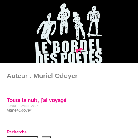
Auteur : Muriel Odoyer
Toute la nuit, j'ai voyagé
LUNDI 13 AVRIL 2026
Muriel Odoyer
Recherche