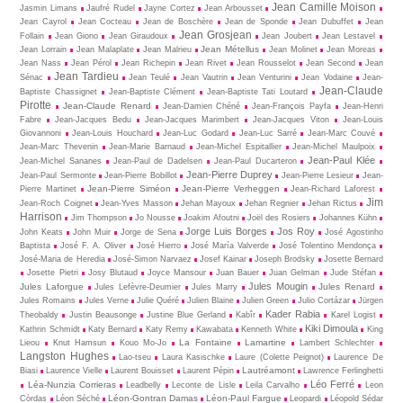
Jean Camille Moison
Jasmin Limans
Jaufré Rudel
Jayne Cortez
Jean Arbousset
Jean Cayrol
Jean Cocteau
Jean de Boschère
Jean de Sponde
Jean Dubuffet
Jean
Jean Grosjean
Follain
Jean Giono
Jean Giraudoux
Jean Joubert
Jean Lestavel
Jean Métellus
Jean Lorrain
Jean Malaplate
Jean Malrieu
Jean Molinet
Jean Moreas
Jean Nass
Jean Pérol
Jean Richepin
Jean Rivet
Jean Rousselot
Jean Second
Jean
Jean Tardieu
Sénac
Jean Teulé
Jean Vautrin
Jean Venturini
Jean Vodaine
Jean-
Jean-Claude
Baptiste Chassignet
Jean-Baptiste Clément
Jean-Baptiste Tati Loutard
Pirotte
Jean-Claude Renard
Jean-Damien Chéné
Jean-François Payfa
Jean-Henri
Fabre
Jean-Jacques Bedu
Jean-Jacques Marimbert
Jean-Jacques Viton
Jean-Louis
Giovannoni
Jean-Louis Houchard
Jean-Luc Godard
Jean-Luc Sarré
Jean-Marc Couvé
Jean-Marc Thevenin
Jean-Marie Barnaud
Jean-Michel Espitallier
Jean-Michel Maulpoix
Jean-Paul Klée
Jean-Michel Sananes
Jean-Paul de Dadelsen
Jean-Paul Ducarteron
Jean-Pierre Duprey
Jean-Paul Sermonte
Jean-Pierre Bobillot
Jean-Pierre Lesieur
Jean-
Jean-Pierre Siméon
Jean-Pierre Verheggen
Pierre Martinet
Jean-Richard Laforest
Jim
Jean-Roch Coignet
Jean-Yves Masson
Jehan Mayoux
Jehan Regnier
Jehan Rictus
Harrison
Jim Thompson
Jo Nousse
Joakim Afoutni
Joël des Rosiers
Johannes Kühn
Jorge Luis Borges
Jos Roy
John Keats
John Muir
Jorge de Sena
José Agostinho
Baptista
José F. A. Oliver
José Hierro
José María Valverde
José Tolentino Mendonça
José-Maria de Heredia
José-Simon Narvaez
Josef Kainar
Joseph Brodsky
Josette Bernard
Josette Pietri
Josy Blutaud
Joyce Mansour
Juan Bauer
Juan Gelman
Jude Stéfan
Jules Mougin
Jules Laforgue
Jules Renard
Jules Lefèvre-Deumier
Jules Marry
Jules Romains
Jules Verne
Julie Quéré
Julien Blaine
Julien Green
Julio Cortázar
Jürgen
Kader Rabia
Theobaldy
Justin Beausonge
Justine Blue Gerland
Kabîr
Karel Logist
Kiki Dimoula
Kathrin Schmidt
Katy Bernard
Katy Remy
Kawabata
Kenneth White
King
La Fontaine
Lamartine
Lieou
Knut Hamsun
Kouo Mo-Jo
Lambert Schlechter
Langston Hughes
Lao-tseu
Laura Kasischke
Laure (Colette Peignot)
Laurence De
Lautréamont
Biasi
Laurence Vielle
Laurent Bouisset
Laurent Pépin
Lawrence Ferlinghetti
Léo Ferré
Léa-Nunzia Corrieras
Leadbelly
Leconte de Lisle
Leila Carvalho
Leon
Léon-Gontran Damas
Léon-Paul Fargue
Còrdas
Léon Séché
Leopardi
Léopold Sédar