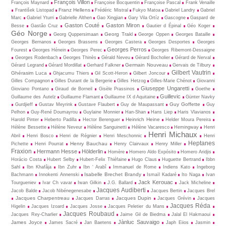
François Villon
François Maynard
Françoise Bocquentin
Françoise Pascal
Frank Venaille
Franz Hellens
František Listopad
Frédéric Mistral
Fukyo Matoa
Gabriel Landry
Gabriel
Marc
Gabriel Yturri
Gabrielle Althen
Gao Xingjian
Gary Vila Ortíz
Gascogne
Gaspard de
Gaston Couté
Gaston Miron
Besse
Gastão Cruz
Gautier d Épinal
Géo Koger
Géo Norge
Georg Trakl
Georg Quppersimaan
George Oppen
Georges Bataille
Georges Bernanos
Georges Brassens
Georges Castera
Georges Desportes
Georges
Georges Perros
Fourest
Georges Hénein
Georges Perec
Georges Ribemont-Dessaigne
Georges Rodenbach
Georges Thinès
Gérald Neveu
Gérard Bocholier
Gérard de Nerval
Germain Nouveau
Gérard Legrand
Gérard Mordillat
Gerhard Falkner
Gervais de Tilbury
Gilbert Vautrin
Ghérasim Luca
Ghjacumu Thiers
Gil Scott-Heron
Gilbert Joncour
Gilles Compagnon
Gilles Durant de la Bergerie
Gilles Hetzog
Gilles-Marie Chénot
Giovanni
Giuseppe Ungaretti
Gioviano Pontano
Giraud de Borneil
Gisèle Prassinos
Goethe
Guillevic
Guillaume des Autelz
Guillaume Flamant
Guillaume IX d Aquitaine
Günter Navky
Guy Goffette
Gurdjieff
Gustav Meyrink
Gustave Flaubert
Guy de Maupassant
Guy
Pelhon
Guy-René Dou­may­rou
Guylaine Monnier
Han-Shan
Hans Liep
Haris Vlavianos
Heinrich Heine
Harold Pinter
Heberto Padilla
Hector Berenguer
Helder Moura Pereira
Hélène Bessette
Hélène Neveur
Hélène Sanguinetti
Hélène Vacaresco
Hemingway
Henri
Henri Michaux
Abril
Henri Bosco
Henri de Régnier
Henri Meschonnic
Henri
Heptanes
Henry Bauchau
Pichette
Henri Pourrat
Henry Clairvaux
Henry Miller
Fraxion
Hermann Hesse
Hölderlin
Homère
Homero Aldo Expósito
Homero Aridjis
Horácio Costa
Hubert Selby
Hubert-Felix Thiéfaine
Hugo Claus
Huguette Bertrand
Ibbn
Sahl
Ibn Khafâja
Ibn Zuhr
Ibn ‘ Arabî
Immanuel de Rome
Indiens Kato
Ingeborg
Isabelle Brechet Brandy
Bachmann
Innokenti Annenski
Ismaïl Kadaré
Ito Naga
Ivan
Jack Kerouac
Tourgueniev
Ivar Ch vavar
Iwan Gilkin
J.G. Ballard
Jack Micheline
Jacques Audiberti
Jacob Balde
Jacob Nibénegenesabe
Jacques Bertin
Jacques Brel
Jacques Charpentreau
Jacques Dupin
Jacques Darras
Jacques Grévin
Jacques
Jacques Réda
Higelin
Jacques Izoard
Jacques Josse
Jacques Peletier du Mans
Jacques Roubaud
Jacques Rey-Charlier
Jaime Gil de Biedma
Jalal El Hakmaoui
Jànluc Sauvaigo
James Joyce
James Sacré
Jan Baetens
Japh Eiios
Jasmin