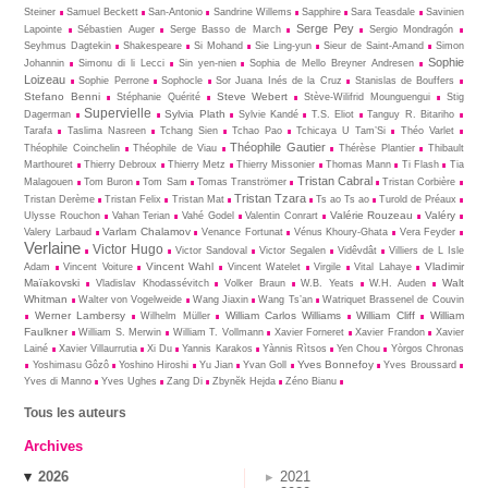
Steiner
Samuel Beckett
San-Antonio
Sandrine Willems
Sapphire
Sara Teasdale
Savinien
Serge Pey
Lapointe
Sébastien Auger
Serge Basso de March
Sergio Mondragón
Seyhmus Dagtekin
Shakespeare
Si Mohand
Sie Ling-yun
Sieur de Saint-Amand
Simon
Sophie
Johannin
Simonu di li Lecci
Sin yen-nien
Sophia de Mello Breyner Andresen
Loizeau
Sophie Perrone
Sophocle
Sor Juana Inés de la Cruz
Stanislas de Bouffers
Stefano Benni
Steve Webert
Stéphanie Quérité
Stève-Wilifrid Mounguengui
Stig
Supervielle
Sylvia Plath
Dagerman
Sylvie Kandé
T.S. Eliot
Tanguy R. Bitariho
Tarafa
Taslima Nasreen
Tchang Sien
Tchao Pao
Tchicaya U Tam’Si
Théo Varlet
Théophile Gautier
Théophile Coinchelin
Théophile de Viau
Thérèse Plantier
Thibault
Marthouret
Thierry Debroux
Thierry Metz
Thierry Missonier
Thomas Mann
Ti Flash
Tia
Tristan Cabral
Malagouen
Tom Buron
Tom Sam
Tomas Tranströmer
Tristan Corbière
Tristan Tzara
Tristan Derème
Tristan Felix
Tristan Mat
Ts ao Ts ao
Turold de Préaux
Valérie Rouzeau
Valéry
Ulysse Rouchon
Vahan Terian
Vahé Godel
Valentin Conrart
Varlam Chalamov
Valery Larbaud
Venance Fortunat
Vénus Khoury-Ghata
Vera Feyder
Verlaine
Victor Hugo
Victor Sandoval
Victor Segalen
Vidêvdât
Villiers de L Isle
Vincent Wahl
Vladimir
Adam
Vincent Voiture
Vincent Watelet
Virgile
Vital Lahaye
Maïakovski
Walt
Vladislav Khodassévitch
Volker Braun
W.B. Yeats
W.H. Auden
Whitman
Walter von Vogelweide
Wang Jiaxin
Wang Ts’an
Watriquet Brassenel de Couvin
Werner Lambersy
William Carlos Williams
William Cliff
William
Wilhelm Müller
Faulkner
William S. Merwin
William T. Vollmann
Xavier Forneret
Xavier Frandon
Xavier
Lainé
Xavier Villaurrutia
Xi Du
Yannis Karakos
Yànnis Rìtsos
Yen Chou
Yòrgos Chronas
Yves Bonnefoy
Yoshimasu Gôzô
Yoshino Hiroshi
Yu Jian
Yvan Goll
Yves Broussard
Yves di Manno
Yves Ughes
Zang Di
Zbynĕk Hejda
Zéno Bianu
Tous les auteurs
Archives
2026
2021