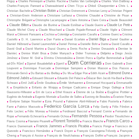
Péguy
Charles Pennequin
Charles Racine
Charles Van Lerberghe
Charles Vion Dalibray
Chloé Charpentier
Charles-François Pannard
Chateaubriand
Chen Tö-yu
Chris L.
Christian Bobin
Christian Bachelin
Christian Dotremont
Christian Leroy
Christian Prigent
Christian-Erwin Andersen
Christiane Laïfaoui
Christine Chaudet
Christine de Pisan
Christophe Brégaint
Christophe Lacampagne
Claire Antoine
Claire Ceira
Claude Beausoleil
Claude Billon
Claude Le Petit
Claude de Burine
Claude Estéban
Claude Guerre
Claude Michel Cluny
Claude Mouchard
Claude Pujade-Renaud
Claude Vigée
Clément
Marot
Clément Pansaers
Cochise
Coleridge
Constantin Cavafis
Corinne Guerci
Cristina
Daniel Biga
Castello
D. H. Lawrence
Dan Fante
Danaé Ecarlate
Daniel Gaultier
Daniel Hébrard
Daniel Laumesfeld
Daniel Pennac
Danielle Bohr
Dante
David Cavallo
Denise le
David Grall
David Martins
Dazaï Osamu
Denis Roche
Denise Desautels
Dantec
Didjeko
Denise Wahl Brua
Didier Manyach
Didier Trumeau
Diego Jesús
Jiménez
Dieter M. Gräf
Dìmitra Christodoùlou
Dimitri Porcu
Djaffar Benmesbah
Djalâl
Dom Corrieras
ad-Dîn Rûmî
Djamel Bouabdellah
Djamīl
Dom Gabrielli
Dom
Loupvent
Dominique Fourcade
Dominique Sampiero
Dorian Masson
Dos Passos
Edmond Dune
du Bellay
Drimaraki-Servò
Du Bartas
Du Mu
Edgar Poe
Edith Azam
Edmond Jabès
Edouard Glissant
Eduardo Del Palacio
Éléazar Ben Jacob Ha-Bavli
Elena
Émile Verhaeren
Schwarz
Emil Juliš
Émile Goudeau
Emmanuel Hocquard
Emmanuelle
K
Empédocle
Enfants de Woippy
Enrique Cadicamo
Enrique Diego Gallego
Erick
Eugène Pottier
Gaussens-Hillwater
Erri de Luca
Ethel Krauze
Étienne de La Boétie
Eugénio de Andrade
Eugenio Montale
Eusèbe de Salles
Eustorg de Beaulieu
Évariste Parny
Ezra Pound
Évelyne Salope Nourtier
Fabienne Abril-Hébrard
Fabio Pusterla
Fabrice
Federico García Lorca
Farre
Fabrice Marzuolo
Felip Gardy
Félix Fénéon
Felix Leclerc
Félix Moreau
Fénelon
Ferdinand Bascoul
Fernand Comte
Fernando de
Fernando Pessoa
Fiodor Tiouttchev
Rojas
Fernando Echevarría
Fernando Ochoa
Florent Toniello
Francis Carco
Flavia Cosma
Flaviano Pisanelli
Francis Blanche
Francis Jammes
Francis Picabia
Francis Dannemark
Francis Ponge
Francisco de
François
Quevedo
Francisco Hernández
Franck Doyen
François Cassingena-Trévedy
Cheng
François d Assise
François de Neufchateau
François Dolfini
François Jacqmin