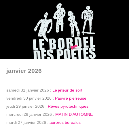
janvier 2026
samedi 31 janvier 2026 :
Le jeteur de sort
vendredi 30 janvier 2026 :
Pauvre pierreuse
jeudi 29 janvier 2026 :
Rêves pyrotechniques
mercredi 28 janvier 2026 :
MATIN D'AUTOMNE
mardi 27 janvier 2026 :
aurores boréales