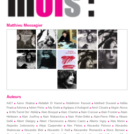
Matthieu Messagier
Auteurs
A427
Aaron Shabtai
Abdallah El Hamel
Abdelkrinm Kassed
Adelheid Duvanel
Adélia
Adonis
Agrippa d Aubigné
Prado
Adrien Printz
Ady Endre
Aimé Césaire
Akgün Akova
Alain
Al-Mu’Tamid Ibn’ Abbâd
Alain Bosquet
Alain Chartier
Alain Cressan
Alain Frontier
Helissen
Alain Jouffroy
Alain Mabanckou
Alain Robe-Grillet
Alain-Pierre Pilllet
Albane
Gellé
Albert Glatigny
Albert t’Serstevens
Alberto Caeiro
Alberto Irigoy
Alda Merini
Alejo Carpentier
Alejandro Jodorowsky
Alex Fleites
Alexandra Petrova
Alexandra
Alexandre Romanès
Shahrezaie
Alexandre Blok
Alexandre O Neill
Alexis Bernaut