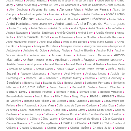
Alfred
Alexis Tolstoï
Alfonso Jimenez
Alfred de Musset
Alfred de Vigny
Alfred Delvau
Jarry
Alfred Kreymborg
Alfredo Le Pera
Ali Chumacero
Alice de Chambrier
Aline Recoura
Alphonse Allais
Alphonse Pensa
Aloysius Bertrand
Allen Ginsberg
Alvaro de
André Breton
Campos
Amadou Hampâté Bâ
Anacréon
Anaïs Ségalas
André Balthazar
André Chenet
André Frédérique
André Delfau
André du Bouchet
André Gide
André Pieyre de Mandiargues
André Hardellet
André Laude
André Jeanmaire
André Rochedy
André Salmon
André Schmitz
André Spire
André Suarès
André Velter
Anise
Andrea Navagero
Andréas Embiricos
Andrée Chedid
Andreï Biély
Angèle Vannier
Anita Navarrete Berbel
Koltz
Anna Akhmatova
Anna de Noailles
Annabelle Roussel
Annie
Anne Marguerite Milleliri
Anne Teyssiéras
Anne-Marie Derèse
Anne-Marie Kegels
Le Brun
Anonyme
Anonyme Bruxellois
Anonyme chinois
Anonyme vendéen
Anonymes d
Andalousie
Anthoine de Guise
Anthony Phelps
Antoine Blondin
Antoine Pol
Antoine-
Antonio
Antonin Artaud
Vincent Arnault
Antonia Pozzi
António Franco Alexandre
Aragon
Machado
Apollinaire
António Ramos Rosa
Apulée
Archibald MacLeish
Armand Robin
Aristide Bruant
Aristophane
Armand Bemer
Armand Gatti
Arménio Vieira
Attila
Arnaud de Mareuil
Arnaut Daniel
Arthur Cravan
Arturo Perez-Reverte
Attâr
József
Augusto Monterroso
Ausone
Axel Hémery
Ayukawa Nobuo
Azalaïs de
Porcairagues
Babacar Sall
Babouillec
Baptiste-Marrey
Barbara
Barbey d Aurevilly
Baudelaire
Benjamin Fondane
Béatrice Kad
Beatritz de Dia
Beatriz Vignoli
Benjamin
Benjamin Péret
Milazzo
Benno Barnard
Bernard B. Dadié
Bernard Chambaz
Bernard Dimey
Bernard Fournier
Bernard Nanga
Bernard Noël
Bernard Vargaftig
Blaise Cendrars
Bernard-Marie Koltès
Bertold Brecht
Billy Collins
Birago Diop
Blaise
de Vigenère
Blanche Sari-Flégier
Bo Breguet
Boby Lapointe
Boccace
Bonaventure des
Boris Vian
Periers
Boris Pasternak
Callimaque de Cyrène
Cal­derón
Carles Diaz
Carlito
Azevedo
Carlo Innocenzo Frugoni
Carlo Rim
Carlos Barral
Carlos César Lenzi
Carmen
Boullosa
Cassandre Urvoy
Cathares
Catherine Pozzi
Cátulo Castillo
Cécile A. Holdban
Cécile Guivarch
Céline
Céline Walter
Cervantes
Cerveri de Girona
César Capoulet
Charles Bukowski
Charles Cros
Cesare Pavese
Chantal Dupuy-Denier
Charles d
Charles Juliet
Orléans
Charles Dobzynski
Charles Dornier
Charles Guérin
Charles