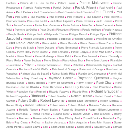
Patrice Maltaverne
Contursi
Patrice de La Tour du Pin
Patrice Louise
Patrice
Patrick Prigent
Patricia Ryckewaert
Repusseau
Patrick Dubost
Paul André
Paul
Paul Éluard
Paul
Paul Celan
Arène
Paul Chamberland
Paul Chaulot
Paul Claudel
Fort
Paul Mari
Paul Mathieu
Paul Morand
Paul Rosario
Paul Scarron
Paul Thierrin
Paul Vincensini
Paul-Jean Toulet
Paul-Marie Lapointe
Paula Tavares
Paulo Teixeira
Pavel
Šrut
Pedro Carmona
Pedro Juan Gutiérrez
Pedro Salinas
Pèire Bec
Peire Cardenal
Peire
Vidal
Pernette du Guillet
Peter Grizzi
Pétrarque
Pétrone
Peuple Aztèque
Peuple Haussa
Philippe
Peuple Kurde
Philippe Beck
Philippe de Thaun
Philippe Dewolf
Philippe Djian
Jaccottet
Philippe Soupault
Philippe Lekeuche
Philippre Claudel
Philoxène de Cythère
Pier Paolo Pasolini
Pierre Arétin
Pierre Bastide
Pierre Béarn
Pierre Dac
Pierre
Daru
Pierre de Brach
Pierre Desvois
Pierre Emmanuel
Pierre François Lacenaire
Pierre
Pierre Louÿs
Pierre Mac Orlan
Gilman
Pierre Hild
Pierre Jourde
Pierre Lemaitre
Pierre
Pierre Reverdy
Maubé
Pierre Minet
Pierre Morhange
Pierre Pelot
Pierre Peuchmaurd
Pierre Roller
Pierre Seghers
Pierre Silvain
Pierre-Albert Birot
Pierre-Jean Jouve
Pirandello
Prévert
Pouchkine
Prosper Mérimée
R. Périé
Rabelais
Rabindranath Tagore
Rachid
Oulebsir
Racine
Radnóti Miklós
Raimbaud d Orange
Raimbaut d Orange
Raimbaut de
Rainer Maria Rilke
Vaqueiras
Raimon Vidal de Besalú
Ramón de Campoamor
Ramón del
Raymond Queneau
Raymond Carver
Ray Bradbury
Valle-Inclán
Régine
René Char
Bruneau-Suhas
Remy Belleau
Remy de Gourmont
Remy Froger
René
René Depestre
René Guy Cadou
Daumal
René de Obaldia
René Philoctète
Renée
Richard Brautigan
Vivien
Reynaldo Yso
Rezvani
Ricardo Paseyro
Ricardo Reis
Rimbaud
Robert Desnos
Richard Desjardin
Robert Brasillach
Robert Frost
Robert
Robert Laverny
Robert Goffin
Garnier
Robert Louis Stevenson
Robert Marteau
Robert Sabatier
Robert Pirsig
Robert Weis
Roberto Bolaño
Roberto Calasso
Roberto
Roger Gilbert-Lecomte
Juarroz
Rodolfo Alonso
Roger Bodart
Roger de Beauvoir
Roland Morisseau
Roland Pécout
Roland Topor
Roland Valade
Ron Winckler
Ronny
Ronsard
Someck
Rosemonde Gérard
Roy Chicky Arad
Russell Banks
Rutebeuf
Ruy
Ryôkan
Saint-
Belo
Ruy Cinatti
Sabine Venaruzzo
Saint Augustin
Saint-John Kauss
John Perse
Sainte-Beuve
Saki
Salah Abdel Sabour
Salah Stétié
Salvador Dali
Samaël