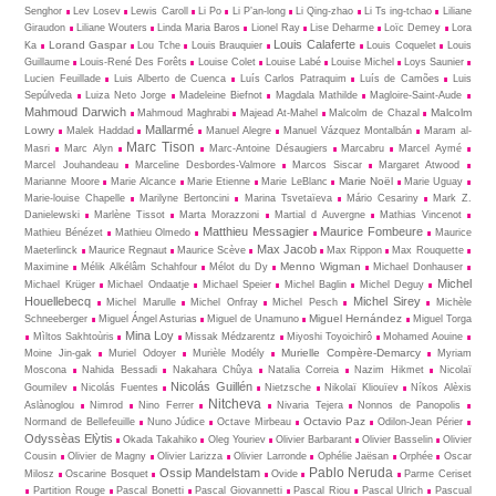
Senghor
Lev Losev
Lewis Caroll
Li Po
Li P’an-long
Li Qing-zhao
Li Ts ing-tchao
Liliane
Giraudon
Liliane Wouters
Linda Maria Baros
Lionel Ray
Lise Deharme
Loïc Demey
Lora
Louis Calaferte
Lorand Gaspar
Ka
Lou Tche
Louis Brauquier
Louis Coquelet
Louis
Guillaume
Louis-René Des Forêts
Louise Colet
Louise Labé
Louise Michel
Loys Saunier
Lucien Feuillade
Luis Alberto de Cuenca
Luís Carlos Patraquim
Luís de Camões
Luis
Sepúlveda
Luiza Neto Jorge
Madeleine Biefnot
Magdala Mathilde
Magloire-Saint-Aude
Mahmoud Darwich
Malcolm
Mahmoud Maghrabi
Majead At-Mahel
Malcolm de Chazal
Mallarmé
Lowry
Malek Haddad
Manuel Alegre
Manuel Vázquez Montalbán
Maram al-
Marc Tison
Masri
Marc Alyn
Marc-Antoine Désaugiers
Marcabru
Marcel Aymé
Marcel Jouhandeau
Marceline Desbordes-Valmore
Marcos Siscar
Margaret Atwood
Marie Noël
Marianne Moore
Marie Alcance
Marie Etienne
Marie LeBlanc
Marie Uguay
Marie-louise Chapelle
Marilyne Bertoncini
Marina Tsvetaïeva
Mário Cesariny
Mark Z.
Danielewski
Marlène Tissot
Marta Morazzoni
Martial d Auvergne
Mathias Vincenot
Matthieu Messagier
Maurice Fombeure
Mathieu Bénézet
Mathieu Olmedo
Maurice
Max Jacob
Maeterlinck
Maurice Regnaut
Maurice Scève
Max Rippon
Max Rouquette
Menno Wigman
Maximine
Mélik Alkélâm Schahfour
Mélot du Dy
Michael Donhauser
Michel
Michael Krüger
Michael Ondaatje
Michael Speier
Michel Baglin
Michel Deguy
Houellebecq
Michel Sirey
Michel Marulle
Michel Onfray
Michel Pesch
Michèle
Miguel Hernández
Schneeberger
Miguel Ángel Asturias
Miguel de Unamuno
Miguel Torga
Mina Loy
Mìltos Sakhtoùris
Missak Médzarentz
Miyoshi Toyoichirô
Mohamed Aouine
Murielle Compère-Demarcy
Moine Jin-gak
Muriel Odoyer
Murièle Modély
Myriam
Moscona
Nahida Bessadi
Nakahara Chûya
Natalia Correia
Nazim Hikmet
Nicolaï
Nicolás Guillén
Goumilev
Nicolás Fuentes
Nietz­sche
Nikolaï Kliouïev
Níkos Alèxis
Nitcheva
Aslànoglou
Nimrod
Nino Ferrer
Nivaria Tejera
Nonnos de Panopolis
Octavio Paz
Normand de Bellefeuille
Nuno Júdice
Octave Mirbeau
Odilon-Jean Périer
Odyssèas Elỳtis
Okada Takahiko
Oleg Youriev
Olivier Barbarant
Olivier Basselin
Olivier
Cousin
Olivier de Magny
Olivier Larizza
Olivier Larronde
Ophélie Jaësan
Orphée
Oscar
Pablo Neruda
Ossip Mandelstam
Milosz
Oscarine Bosquet
Ovide
Parme Ceriset
Partition Rouge
Pascal Bonetti
Pascal Giovannetti
Pascal Riou
Pascal Ulrich
Pascual